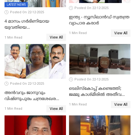
LATEST NEWS
Posted On 22-12-2025
Posted On 22-12-2025
ഇന്ത്യ - ന്യൂസിലാൻഡ് സ്വതന്ത്ര
4 മാസം ഗർഭിണിയായ
വ്യാപാര കരാർ
യുവതിയെ
View All
വെട്ടിക്കൊലപ്പെടുത്തി
1 Min Read
View All
1 Min Read
പിതാവും സഹോദരനും;
ദുരഭിമാനക്കൊലയിൽ
നടുങ്ങി കർണാടക
Posted On 22-12-2025
Posted On 22-12-2025
ടെലിസ്‌കോപ്പ് കണ്ടെത്തി;
അൻവറും ജാനുവും
ജമ്മു കാശ്മീരില്‍ അതീവ
വിഷ്ണുപുരം ചന്ദ്രശേഖരന്റെ
ജാഗ്രത നിര്‍ദ്ദേശം
View All
പാർട്ടിയും UDF
1 Min Read
View All
1 Min Read
അസോസിയേറ്റ് അംഗങ്ങൾ;
അസോസിയേറ്റ്
അംഗമാകാനില്ലെന്നും
UDFലേക്കില്ലെന്നും