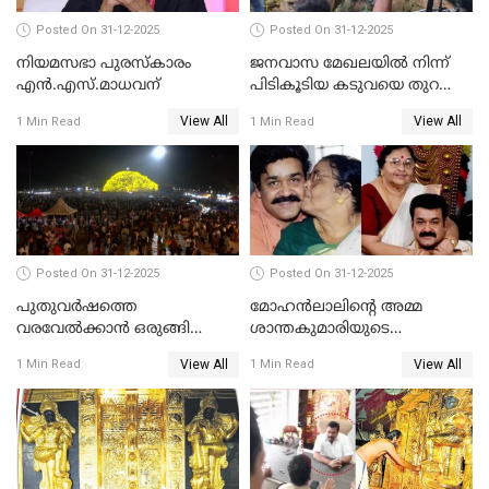
Posted On 31-12-2025
Posted On 31-12-2025
നിയമസഭാ പുരസ്‌കാരം
ജനവാസ മേഖലയിൽ നിന്ന്
എൻ.എസ്.മാധവന്
പിടികൂടിയ കടുവയെ തുറന്നു
വിട്ടു
View All
View All
1 Min Read
1 Min Read
Posted On 31-12-2025
Posted On 31-12-2025
പുതുവര്‍ഷത്തെ
മോഹന്‍ലാലിന്റെ അമ്മ
വരവേല്‍ക്കാന്‍ ഒരുങ്ങി
ശാന്തകുമാരിയുടെ
ലോകം
സംസ്‌കാരം ഇന്ന്
View All
View All
1 Min Read
1 Min Read