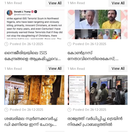
View All
View All
1 Min Read
1 Min Read
Posted On 26-12-2025
Posted On 26-12-2025
നൈജീരിയയിലെ ISIS
കോണ്‍ഗ്രസ്
കേന്ദ്രങ്ങളെ ആക്രമിച്ചുവെന്ന്
നേതാവിനെതിരെകേസ്;
ട്രംപ്
മുഖ്യമന്ത്രിയും ഉണ്ണികൃഷ്ണന്‍
View All
View All
1 Min Read
1 Min Read
പോറ്റിയും ഒപ്പമുള്ള AI ചിത്രം
പങ്കുവെച്ചു
Posted On 26-12-2025
Posted On 26-12-2025
ശബരിമല സ്വര്‍ണക്കവര്‍ച്ച;
രാജ്യത്ത് വര്‍ധിപ്പിച്ച ട്രെയിന്‍
ഡി മണിയെ ഇന്ന് ചോദ്യം
നിരക്ക് പ്രാബല്യത്തില്‍
ചെയ്യും