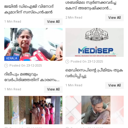
ശബരിമല സ്വര്‍ണക്കവര്‍ച്ച
ജയിൽ ഡിഐജി വിനോദ്
കേസ് അന്വേഷിക്കാന്‍
കുമാറിന് സസ്പെൻഷൻ
തയ്യാറെന്ന് CBI
View All
2 Min Read
View All
1 Min Read
KERALA
Posted On 23-12-2025
Posted On 23-12-2025
മെഡിസെപിന്റെ പ്രീമിയം തുക
ദിലീപും മഞ്ജുവും
വർധിപ്പിച്ചു
വേർപിരിഞ്ഞതിന് കാരണം
View All
ദിലീപ് മഞ്ജുവിന് നൽകിയ ആ
1 Min Read
View All
1 Min Read
പഴയ മൊബൈലിൽ നിന്ന്
കണ്ടെത്തിയ ചാറ്റിൽ
നിന്നാണ്; എട്ടാം പ്രതിക്ക്
മോട്ടീവ് ഉണ്ടായിരുന്നെന്നും
അഡ്വ. ടി.ബി മിനി