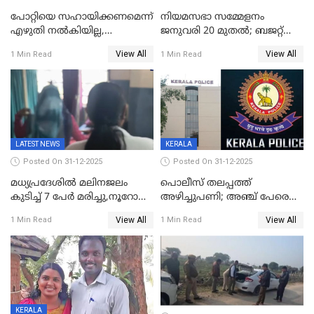
പോറ്റിയെ സഹായിക്കണമെന്ന്
നിയമസഭാ സമ്മേളനം
എഴുതി നൽകിയില്ല,
ജനുവരി 20 മുതല്‍; ബജറ്റ്
ജനങ്ങളെ
അവതരണം അവസാനവാരം;
View All
View All
1 Min Read
1 Min Read
തെറ്റിദ്ധരിപ്പിക്കരുത്,
മന്ത്രിസഭാ
സാങ്കൽപ്പിക കഥകൾ
യോഗതീരുമാനങ്ങൾ
പ്രചരിപ്പിക്കുന്നുവെന്നും
കടകംപള്ളി സുരേന്ദ്രൻ
LATEST NEWS
KERALA
Posted On 31-12-2025
Posted On 31-12-2025
മധ്യപ്രദേശിൽ മലിനജലം
പൊലീസ് തലപ്പത്ത്
കുടിച്ച് 7 പേർ മരിച്ചു,നൂറോളം
അഴിച്ചുപണി; അഞ്ച് പേരെ
പേർ ഗുരുതരാവസ്ഥയിൽ
ഐജി റാങ്കിലേക്ക്
View All
View All
1 Min Read
1 Min Read
ഉയർത്തി,അജിതാ ബീഗം
ക്രൈംബ്രാഞ്ച് ഐജി,
എസ്.ശ്യാംസുന്ദർ
ഇന്റലിജൻസ് ഐജി
KERALA