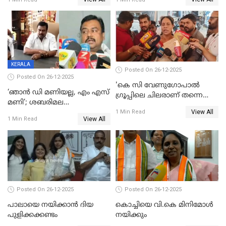
നാടകീയമായി പഞ്ചായത്ത്
53 കോടി രൂപയുടെ അധിക
പ്രസിഡന്‍റ് തെരഞ്ഞെടുപ്പ്
വിൽപ്പന; മലയാളി കുടിച്ചു
തീർത്തത് 333 കോടിയുടെ
മദ്യം
KERALA
Posted On 26-12-2025
Posted On 26-12-2025
'കെ സി വേണുഗോപാല്‍
‘ഞാൻ ഡി മണിയല്ല, എം എസ്
ഗ്രൂപ്പിലെ ചിലരാണ് തന്നെ
മണി’; ശബരിമല
തഴഞ്ഞത്'; ലാലി ജെയിംസ്
View All
സ്വർണക്കവർച്ചയുമായി ഒരു
1 Min Read
View All
1 Min Read
ബന്ധവും ഇല്ലെന്ന് എസ്ഐടി
ചോദ്യം ചെയ്ത ദിണ്ടിഗലിലെ
വ്യവസായി
Posted On 26-12-2025
Posted On 26-12-2025
പാലായെ നയിക്കാന്‍ ദിയ
കൊച്ചിയെ വി.കെ മിനിമോള്‍
പുളിക്കക്കണ്ടം
നയിക്കും