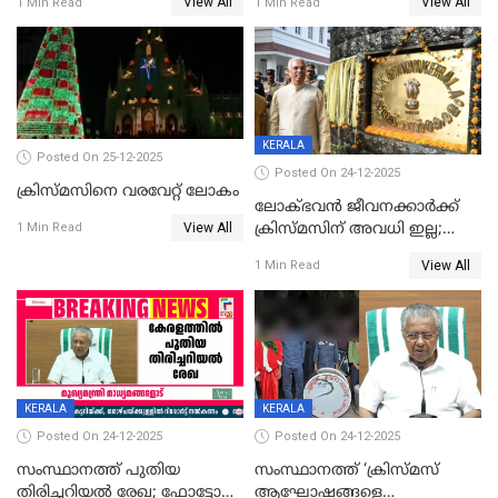
View All
View All
1 Min Read
1 Min Read
KERALA
Posted On 25-12-2025
Posted On 24-12-2025
ക്രിസ്മസിനെ വരവേറ്റ് ലോകം
ലോക്ഭവൻ ജീവനക്കാർക്ക്
View All
ക്രിസ്മസിന് അവധി ഇല്ല;
1 Min Read
ഹാജരാവാൻ ഉത്തരവ്
View All
1 Min Read
KERALA
KERALA
Posted On 24-12-2025
Posted On 24-12-2025
സംസ്ഥാനത്ത് പുതിയ
സംസ്ഥാനത്ത് ‘ക്രിസ്മസ്
തിരിച്ചറിയല്‍ രേഖ; ഫോട്ടോ
ആഘോഷങ്ങളെ