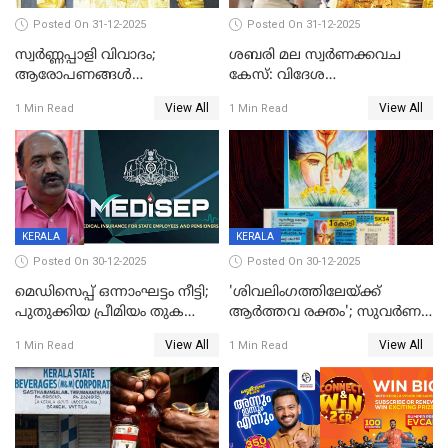
Posted On 31-12-2025
Posted On 31-12-2025
സ്വർണ്ണപ്പാളി വിവാദം;
ശബരി മല സ്വർണക്കവച
ആരോപണങ്ങൾ
കേസ്: വിദേശ
അവസാനിക്കുന്നില്ല
വ്യവസായിയുടെ ആരോപണം
View All
View All
1 Min Read
1 Min Read
നിഷേധിച്ച് ഡി മണി
KERALA
KERALA
Posted On 30-12-2025
Posted On 30-12-2025
മെഡിസെപ്പ് ഒന്നാംഘട്ടം നീട്ടി;
'ശിവലിംഗത്തിലേയ്ക്ക്
പുതുക്കിയ പ്രീമിയം തുക
ആര്‍ത്തവ രക്തം'; സുവര്‍ണ
ഈടാക്കുക ജനുവരി 31
കേരളം ലോട്ടറിയിലെ
View All
View All
1 Min Read
1 Min Read
മുതൽ
ചിത്രത്തിനെതിരെ ഹിന്ദു
ഐക്യവേദി പരാതി നൽകി