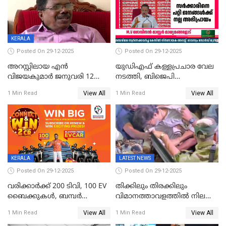
KERALA
Posted On 29-12-2025
Posted On 29-12-2025
അറസ്റ്റിലായ എൻ
യുഡിഎഫ് കള്ളപ്രചാര വേല
വിജയകുമാർ ജനുവരി 12
നടത്തി, ബിജെപി
വരെ റിമാൻഡിൽ;
ഹിന്ദുവർഗീയത പ്രചരിപ്പിച്ചു,
View All
View All
1 Min Read
1 Min Read
ജാമ്യാപേക്ഷ ഈ മാസം 31ന്
ശബരിമല അത്ര
പരിഗണിക്കും
തിരിച്ചടിയായില്ല,സർക്കാരിനെക്കുറ
ജനങ്ങൾക്ക് മികച്ച
അഭിപ്രായം, എല്‍ഡിഎഫ്
അധികാരം നിലനിര്‍ത്തും,
ലോക്സഭ
തെരഞ്ഞെടുപ്പിനേക്കാൾ 17
KERALA
LATEST NEWS
ലക്ഷം വോട്ട് ലഭിച്ചു
Posted On 29-12-2025
Posted On 29-12-2025
വരിക്കാർക്ക് 200 ടിവി, 100 EV
തിക്കിലും തിരക്കിലും
ബൈക്കുകൾ, ബമ്പർ
വിമാനത്താവളത്തില്‍ നിലത്ത്
സമ്മാനമായി EV കാർ
വീണ് വിജയ്
View All
View All
1 Min Read
1 Min Read
ഉൾപ്പെടെ 2 കോടി രൂപയുടെ