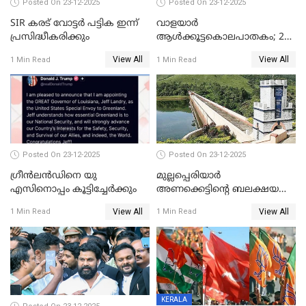
Posted On 23-12-2025
Posted On 23-12-2025
SIR കരട് വോട്ടര്‍ പട്ടിക ഇന്ന്
വാളയാർ
പ്രസിദ്ധീകരിക്കും
ആൾക്കൂട്ടകൊലപാതകം; 2
പേർ കൂടി കസ്റ്റഡിയിൽ
View All
View All
1 Min Read
1 Min Read
Posted On 23-12-2025
Posted On 23-12-2025
ഗ്രീന്‍ലന്‍ഡിനെ യു
മുല്ലപ്പെരിയാര്‍
എസിനൊപ്പം കൂട്ടിച്ചേര്‍ക്കും
അണക്കെട്ടിന്റെ ബലക്ഷയ
നിര്‍ണയം; പരിശോധന ഇന്ന്
View All
View All
1 Min Read
1 Min Read
തുടങ്ങും
KERALA