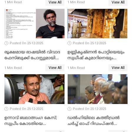
View All
View All
1 Min Read
1 Min Read
Posted On 25-12-2025
Posted On 25-12-2025
രൂക്ഷമായ ഭാഷയിൽ വിവാദ
ഉണ്ണികൃഷ്ണന്‍ പോറ്റിയെയും
ഫേസ്ബുക്ക് പോസ്റ്റുമായി
സുധീഷ് കുമാറിനെയും
നടൻ വിനായകൻ
വീണ്ടും ചോദ്യം ചെയ്ത് SIT
View All
View All
1 Min Read
1 Min Read
Posted On 25-12-2025
Posted On 25-12-2025
ഉന്നാവ് ബലാത്സംഗ കേസ്;
ഡൽഹിയിലെ കത്തീഡ്രൽ
സുപ്രീം കോടതിയെ
ചർച്ച് ഓഫ് റിഡംപ്ഷൻ
സമീപിക്കാനൊരുങ്ങി
സന്ദർശിച്ച് പ്രധാനമന്ത്രി