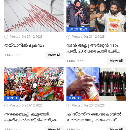
സമ്മാനങ്ങളുമായി
കേരളവിഷൻ ബ്രോഡ്ബാൻഡ്
കണക്ട്&വിൻ
LATEST NEWS
Posted On 27-12-2025
Posted On 27-12-2025
തയ്‌വാനിൽ ഭൂകമ്പം
നടൻ അല്ലു അർജുൻ 11ാം
പ്രതി, 23 പേരെ പ്രതി ചേർത്ത്
View All
1 Min Read
കുറ്റപത്രം സമർപ്പിച്ചു
View All
1 Min Read
KERALA
KERALA
Posted On 27-12-2025
Posted On 26-12-2025
നറുക്കെടുപ്പ്, കൂട്ടരാജി,
ക്രിസ്മസിന് ബെവ്‌കോയിൽ
കുതികാൽവെട്ട്,ഭീഷണി,മലബാറിലാകട്ടെ
ഇത്തവണയും റെക്കോഡ്
ട്വിസ്റ്റോട് ട്വിസ്റ്റും; അടിമുടി
വിൽപ്പന;കഴിഞ്ഞവർഷത്തേക്ക
View All
View All
1 Min Read
1 Min Read