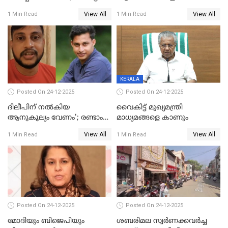
പതിപ്പിച്ച നേറ്റിവിറ്റി കാര്‍ഡ്
കടന്നാക്രമിയ്ക്കുന്നു; എല്ലാ
View All
View All
1 Min Read
1 Min Read
നല്‍കുമെന്ന് മുഖ്യമന്ത്രി; SIR
ആക്രമണങ്ങൾക്കും പിന്നിലും
ഹെല്‍പ് ഡസ്‌കുകള്‍
സംഘപരിവാർ’; മുഖ്യമന്ത്രി
ആരംഭിക്കാന്‍ മന്ത്രിസഭാ
യോഗ തീരുമാനം
KERALA
Posted On 24-12-2025
Posted On 24-12-2025
ദിലീപിന് നല്‍കിയ
വൈകിട്ട് മുഖ്യമന്ത്രി
ആനുകൂല്യം വേണം'; രണ്ടാം
മാധ്യമങ്ങളെ കാണും
പ്രതി മാര്‍ട്ടിന്‍
View All
View All
1 Min Read
1 Min Read
ഹൈക്കോടതിയില്‍
Posted On 24-12-2025
Posted On 24-12-2025
മോദിയും ബിജെപിയും
ശബരിമല സ്വര്‍ണക്കവര്‍ച്ച