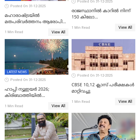
Posted On 31-12-2025
Posted On 31-12-2025
രാജസ്ഥാനിൽ കാറിൽ നിന്ന്
മഹാരാഷ്ട്രയിൽ
150 കിലോ
മതപരിവർത്തനം ആരോപിച്ചു
സ്ഫോടകവസ്തുക്കൾ
View All
അറസ്റ്റിലായ മലയാളി
1 Min Read
പിടികൂടി
View All
1 Min Read
വൈദികനും ഭാര്യയ്ക്കും
ഉൾപ്പെടെ 11പേർക്കും ജാമ്യം
LATEST NEWS
Posted On 31-12-2025
Posted On 31-12-2025
CBSE 10,12 ക്ലാസ് പരീക്ഷകള്‍
ഹാപ്പി ന്യൂഇയർ 2026;
മാറ്റിവച്ചു
കിരിബാത്തിയിൽ
View All
പുതുവർഷമെത്തി
1 Min Read
View All
1 Min Read