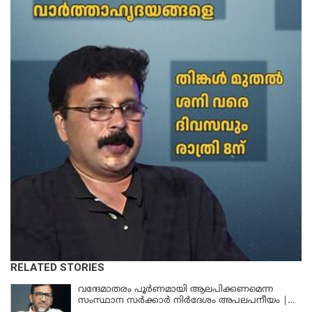
RELATED STORIES
വന്ദേമാതരം പൂര്‍ണമായി ആലപിക്കണമെന്ന
സംസ്ഥാന സര്‍ക്കാര്‍ നിര്‍ദേശം അപലപനീയം |
JAMAAT-E-ISLAMI