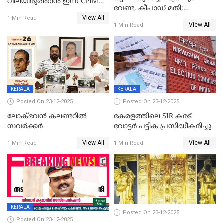
വിലയിരുത്താന്‍ ഇന്ന് CPIM
വേണ്ട, കീപാഡ് മതി;
യോഗം
View All
സ്ത്രീകൾക്ക് സ്മാർട്ട് ഫോൺ
1 Min Read
View All
1 Min Read
വിലക്കി രാജ്യത്തെ ഒരു
പഞ്ചായത്ത്
KERALA
KERALA
Posted On 23-12-2025
Posted On 23-12-2025
ലോക്ഭവൻ കലണ്ടറിൽ
കേരളത്തിലെ SIR കരട്
സവർക്കർ
വോട്ടര്‍ പട്ടിക പ്രസിദ്ധീകരിച്ചു
View All
View All
1 Min Read
1 Min Read
KERALA
Posted On 23-12-2025
Posted On 23-12-2025