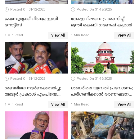
Posted On 31-12-2025
Posted On 31-12-2025
ജയസൂര്യക്ക് വീണ്ടും ഇഡി
കേരളവിഷനെ പ്രശംസിച്ച്
നോട്ടീസ്
മന്ത്രി കെബി ഗണേഷ് കുമാര്‍
View All
View All
1 Min Read
1 Min Read
Posted On 31-12-2025
Posted On 31-12-2025
ശബരിമല സ്വര്‍ണക്കവര്‍ച്ച;
ശബരിമല യുവതി പ്രവേശനം;
അടൂര്‍ പ്രകാശ് എംപിയെ
പരിഗണിക്കാന്‍ ഭരണഘടന
ചോദ്യം ചെയ്യാൻ SIT
ബെഞ്ച്
View All
View All
1 Min Read
1 Min Read