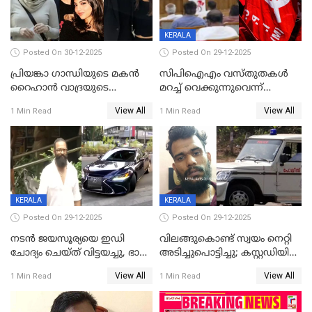
KERALA
Posted On 30-12-2025
Posted On 29-12-2025
പ്രിയങ്കാ ​ഗാന്ധിയുടെ മകൻ
സിപിഐഎം വസ്തുതകൾ
റൈഹാൻ വാദ്രയുടെ
മറച്ച് വെക്കുന്നുവെന്ന്
വിവാഹനിശ്ചയം
സിപിഐ, 'പത്മകുമാറിനെ
View All
View All
1 Min Read
1 Min Read
കഴിഞ്ഞതായി റിപ്പോർട്ട്
സംരക്ഷിച്ചത്
തിരിച്ചടിച്ചു',വെള്ളാപ്പള്ളിയെ
ന്യായീകരിക്കുന്നതിലും
CPIഎക്സിക്യൂട്ടീവിൽ
വിമർശനം
KERALA
KERALA
Posted On 29-12-2025
Posted On 29-12-2025
നടൻ ജയസൂര്യയെ ഇഡി
വിലങ്ങുകൊണ്ട് സ്വയം നെറ്റി
ചോദ്യം ചെയ്ത് വിട്ടയച്ചു, ഭാര്യ
അടിച്ചുപൊട്ടിച്ചു; കസ്റ്റഡിയിൽ
സരിതയുടെയും
എടുക്കുന്നതിനിടെ
View All
View All
1 Min Read
1 Min Read
മൊഴിയെടുത്തു
വധശ്രമക്കേസ് പ്രതി
വിലങ്ങുമായി രക്ഷപ്പെട്ടു;
വ്യാപക തെരച്ചിൽ