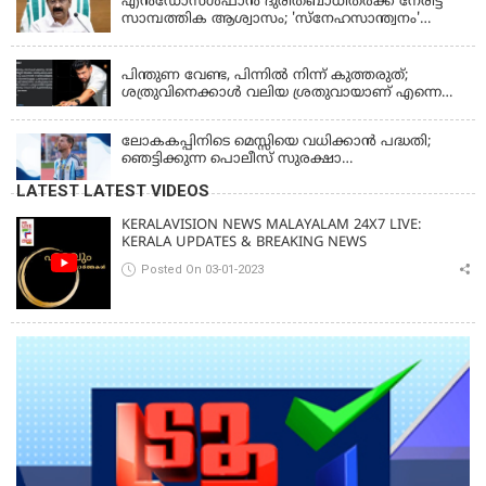
എന്‍ഡോസള്‍ഫാന്‍ ദുരിതബാധിതർക്ക് നേരിട്ട്
സാമ്പത്തിക ആശ്വാസം; 'സ്‌നേഹസാന്ത്വനം'
പദ്ധതി പ്രവർത്തനങ്ങൾക്ക് 14.40 കോടിയുടെ
KERALA
ഭരണാനുമതി
പിന്തുണ വേണ്ട, പിന്നില്‍ നിന്ന് കുത്തരുത്;
ശത്രുവിനെക്കാള്‍ വലിയ ശ്രതുവായാണ് എന്നെ
കണ്ടത്; എം വി ജയരാജനെതിരെ അര്‍ജുന്‍
ആയങ്കി
ലോകകപ്പിനിടെ മെസ്സിയെ വധിക്കാൻ പദ്ധതി;
ഞെട്ടിക്കുന്ന പൊലീസ് സുരക്ഷാ
രേഖകള്‍;ആറായിരത്തിലധികം ഭീഷണി
LATEST LATEST VIDEOS
സന്ദേശങ്ങൾ ലഭിച്ചെന്ന് ഫ്രഞ്ച് റഫറി
KERALAVISION NEWS MALAYALAM 24X7 LIVE:
KERALA UPDATES & BREAKING NEWS
Posted On 03-01-2023