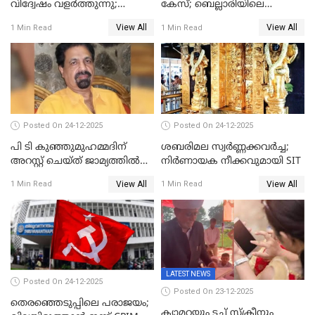
വിദ്വേഷം വളർത്തുന്നു;
കേസ്; ബെല്ലാരിയിലെ
പ്രതിഷേധവിമായി
ജ്വല്ലറിയില്‍ പരിശോധന
View All
View All
1 Min Read
1 Min Read
കോൺഗ്രസ്
Posted On 24-12-2025
Posted On 24-12-2025
പി ടി കുഞ്ഞുമുഹമ്മദിന്
ശബരിമല സ്വര്‍ണ്ണക്കവര്‍ച്ച;
അറസ്റ്റ് ചെയ്ത് ജാമ്യത്തില്‍
നിർണായക നീക്കവുമായി SIT
വിട്ടു
View All
View All
1 Min Read
1 Min Read
LATEST NEWS
Posted On 24-12-2025
Posted On 23-12-2025
തെരഞ്ഞെടുപ്പിലെ പരാജയം;
ക്യാമറയും ടച്ച് സ്ക്രീനും