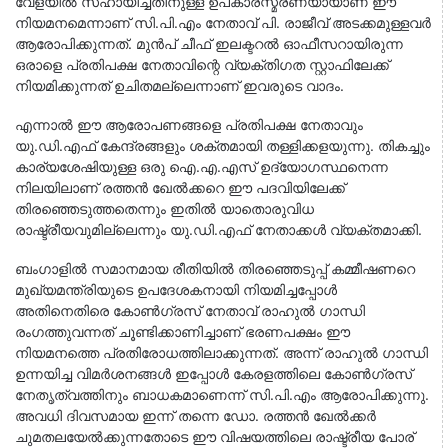
വേളയിൽ സഹായിച്ചതിനുള്ള ഉപകാരസ്മരണയായാണ് ഈ
നിയമനമെന്നാണ് സി.പി.എം നേതാവ് പി. രാജീവ് അടക്കമുള്ളവർ
ആരോപിക്കുന്നത്. മുൻപ് ചീഫ് ഇലക്ടറൽ ഓഫീസറായിരുന്ന
ഒരാളെ പ്രതിപക്ഷ നേതാവിന്റെ വ്യക്തിഗത സ്റ്റാഫിലേക്ക്
നിയമിക്കുന്നത് ഉചിതമല്ലെന്നാണ് ഇവരുടെ വാദം.
എന്നാൽ ഈ ആരോപണങ്ങളെ പ്രതിപക്ഷ നേതാവും
യു.ഡി.എഫ് കേന്ദ്രങ്ങളും ശക്തമായി തള്ളിക്കളയുന്നു. തികച്ചും
കാര്യശേഷിയുള്ള ഒരു ഐ.എ.എസ് ഉദ്യോഗസ്ഥനെന്ന
നിലയിലാണ് രത്തൻ ഖേൽക്കറെ ഈ പദവിയിലേക്ക്
തിരഞ്ഞെടുത്തതെന്നും ഇതിൽ യാതൊരുവിധ
രാഷ്ട്രീയവുമില്ലെന്നും യു.ഡി.എഫ് നേതാക്കൾ വ്യക്തമാക്കി.
ബംഗാളിൽ സമാനമായ രീതിയിൽ തിരഞ്ഞെടുപ്പ് കമ്മീഷണറെ
മുഖ്യമന്ത്രിയുടെ ഉപദേശകനായി നിയമിച്ചപ്പോൾ
അതിനെതിരെ കോൺഗ്രസ് നേതാവ് രാഹുൽ ഗാന്ധി
രംഗത്തുവന്നത് ചൂണ്ടിക്കാണിച്ചാണ് ഭരണപക്ഷം ഈ
നിയമനത്തെ പ്രതിരോധത്തിലാക്കുന്നത്. അന്ന് രാഹുൽ ഗാന്ധി
ഉന്നയിച്ച വിമർശനങ്ങൾ ഇപ്പോൾ കേരളത്തിലെ കോൺഗ്രസ്
നേതൃത്വത്തിനും ബാധകമാണെന്ന് സി.പി.എം ആരോപിക്കുന്നു.
അവധി ദിവസമായ ഇന്ന് തന്നെ ഡോ. രത്തൻ ഖേൽക്കർ
ചുമതലയേൽക്കുന്നതോടെ ഈ വിഷയത്തിലെ രാഷ്ട്രീയ പോര്