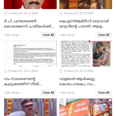
വിഷ്ണുപുരം ചന്ദ്രശേഖരൻ
Posted On 22-12-2025
Posted On 22-12-2025
ടി പി ചന്ദ്രശേഖരന്‍
കെഎസ്ആർടിസി ഡ്രൈവർ
കൊലക്കേസ്; പ്രതികള്‍ക്ക്
യദുവിന്റെ പരാതി: ആര്യ
വീണ്ടും പരോള്‍
രാജേന്ദ്രനും സച്ചിൻ ദേവിനും
View All
View All
1 Min Read
1 Min Read
കോടതി നോട്ടീസ്
Posted On 22-12-2025
Posted On 22-12-2025
റാം നാരായണന്റെ
വാളയാർ ആൾക്കൂട്ട
കുടുംബത്തിന് നീതി
കൊലപാതകം; റാം
ഉറപ്പാക്കും; പിണറായി
നാരായണൻ നേരിട്ടത് ക്രൂര
View All
View All
1 Min Read
1 Min Read
വിജയന്‍
പീഡനം