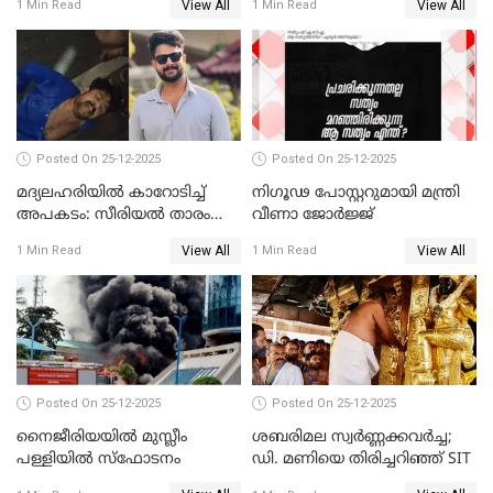
View All
View All
1 Min Read
1 Min Read
അതിജീവിത
Posted On 25-12-2025
Posted On 25-12-2025
മദ്യലഹരിയിൽ കാറോടിച്ച്
നിഗൂഢ പോസ്റ്ററുമായി മന്ത്രി
അപകടം: സീരിയൽ താരം
വീണാ ജോർജ്ജ്
സിദ്ധാർത്ഥ് പ്രഭുവിനെതിരെ
View All
View All
1 Min Read
1 Min Read
കേസെടുത്തു
Posted On 25-12-2025
Posted On 25-12-2025
നൈജീരിയയിൽ മുസ്ലീം
ശബരിമല സ്വര്‍ണ്ണക്കവര്‍ച്ച;
പള്ളിയില്‍ സ്‌ഫോടനം
ഡി. മണിയെ തിരിച്ചറിഞ്ഞ് SIT