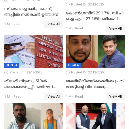
Posted On 23-12-2025
Posted On 22-12-2025
നടിയെ ആക്രമിച്ച കേസ്;
കോൺഗ്രസിന് 29.17%, സി പി
അപ്പീൽ നൽകാൻ ഉത്തരവ്
ഐ എം - 27.16%; ബിജെപി
View All
20% കടന്നത്
1 Min Read
View All
1 Min Read
തിരുവനന്തപുരത്ത് മാത്രം,
തദ്ദേശത്തിലെ യഥാർത്ഥ
കണക്ക് പുറത്ത്
KERALA
KERALA
Posted On 22-12-2025
Posted On 22-12-2025
തീയതി നീട്ടണം; SIRൽ
അതിജീവിതയ്‌ക്കെതിരെ പ്രതി
തെരഞ്ഞെടുപ്പ് കമ്മീഷന്
മാർട്ടിന്റെ വീഡിയോ;
കത്തയച്ച് കേരളം
പ്രചരിപ്പിച്ച മൂന്നുപേർ
View All
View All
1 Min Read
1 Min Read
അറസ്റ്റിൽ; നൂറോളം
സൈറ്റുകളിൽ നിന്നും
വിഡിയോ നീക്കം ചെയ്യാനും
പൊലീസ്