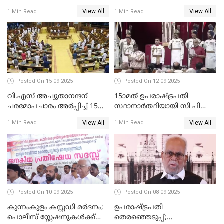
ഗോപി
ചികിത്സ ഉപകരണങ്ങൾ
View All
View All
1 Min Read
1 Min Read
വാങ്ങി നൽകേണ്ട സാഹചര്യം
ഇല്ല'; വീണ ജോർജ് WATCH
VIDEO
Posted On 15-09-2025
Posted On 12-09-2025
വി.എസ് അച്യുതാനന്ദന്
15ാമത് ഉപരാഷ്ട്രപതി
ചരമോപചാരം അർപ്പിച്ച് 15-ാം
സ്ഥാനാര്‍ത്ഥിയായി സി പി
നിയമസഭയുടെ 14-ാം
രാധാകൃഷ്ണന്‍
View All
View All
1 Min Read
1 Min Read
സമ്മേളനത്തിന് തുടക്കം
സത്യപ്രതിജ്ഞ ചെയ്തു
WATCH VIDEO
WATCH VIDEO
Posted On 10-09-2025
Posted On 08-09-2025
കുന്നംകുളം കസ്റ്റഡി മര്‍ദനം;
ഉപരാഷ്ട്രപതി
പൊലീസ് സ്റ്റേഷനുകൾക്ക്
തെരഞ്ഞെടുപ്പ്;