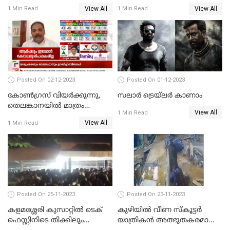
സാമ്പത്തികതട്ടിപ്പ്
സംരക്ഷിക്കാൻ
View All
View All
1 Min Read
1 Min Read
ആരോപണത്തിൽ
നടപടികളുമായി ഡിജിപി
അന്വേഷണം
Posted On 02-12-2023
Posted On 01-12-2023
കോണ്‍ഗ്രസ് വിയര്‍ക്കുന്നു,
സലാര്‍ ട്രെയ്‌ലർ കാണാം
തെലങ്കാനയില്‍ മാത്രം
View All
1 Min Read
കോണ്‍ഗ്രസ്
View All
1 Min Read
Posted On 25-11-2023
Posted On 23-11-2023
കളമശ്ശേരി കുസാറ്റില്‍ ടെക്
കുഴിയിൽ വീണ സ്കൂട്ടർ
ഫെസ്റ്റിനിടെ തിക്കിലും
യാത്രികൻ അത്ഭുതകരമായി