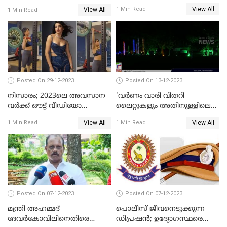
റെയില്‍വേ
View All
1 Min Read
View All
1 Min Read
Posted On 29-12-2023
Posted On 13-12-2023
നിസാരം; 2023ലെ അവസാന
'വര്‍ണം വാരി വിതറി
വർക്ക് ഔട്ട് വീഡിയോ
ലൈറ്റുകളും അതിനുള്ളിലെ
പങ്കുവച്ച് സാമന്ത
സൗഹൃദവും'
View All
View All
1 Min Read
1 Min Read
അണിഞ്ഞൊരുങ്ങി എസ് ബി
കോളേജ് മൈതാനം
Posted On 07-12-2023
Posted On 07-12-2023
മന്ത്രി അഹമ്മദ്
പൊലീസ് ജീവനെടുക്കുന്ന
ദേവർകോവിലിനെതിരെ
ഡിപ്രഷൻ; ഉദ്യോഗസ്ഥരെ