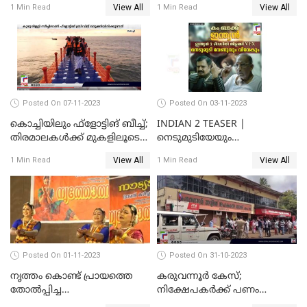
View All
View All
1 Min Read
1 Min Read
വൈറലായി വീഡിയോ
ഓര്‍ക്കകളുടെ സ്വഭാവരീതി
Posted On 07-11-2023
Posted On 03-11-2023
കൊച്ചിയിലും ഫ്‌ളോട്ടിങ് ബീച്ച്;
INDIAN 2 TEASER |
തിരമാലകള്‍ക്ക് മുകളിലൂടെ
നെടുമുടിയേയും
ഇനി കൊച്ചിക്കാരും
വിവേകിനേയും വീണ്ടും
View All
View All
1 Min Read
1 Min Read
കാണാം; ഇന്ത്യൻ 2 ടീസർ
പുറത്ത്
Posted On 01-11-2023
Posted On 31-10-2023
നൃത്തം കൊണ്ട് പ്രായത്തെ
കരുവന്നൂർ കേസ്;
തോല്‍പ്പിച്ച
നിക്ഷേപകർക്ക് പണം
അമ്മമാര്‍;വിസ്മയമായി
പിൻവലിക്കാൻ അവസരം;