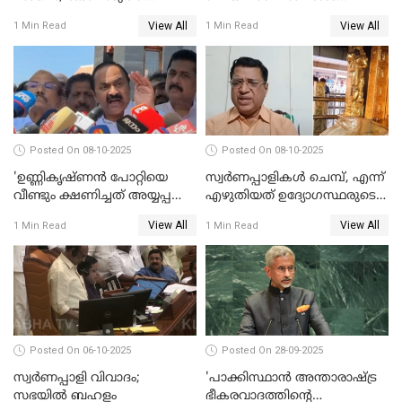
അന്വേഷണം നടത്താന്‍
നിയമസഭയില്‍ ഉന്നയിച്ച്
View All
View All
1 Min Read
1 Min Read
ഉത്തരവിട്ട് ഹൈക്കോടതി
പ്രതിപക്ഷം WATCH VIDEO
WATCH VIDEO
Posted On 08-10-2025
Posted On 08-10-2025
'ഉണ്ണികൃഷ്ണന്‍ പോറ്റിയെ
സ്വർണപ്പാളികൾ ചെമ്പ്, എന്ന്
വീണ്ടും ക്ഷണിച്ചത് അയ്യപ്പ
എഴുതിയത് ഉദ്യോഗസ്ഥരുടെ
വിഗ്രഹം
കള്ളക്കളിയാണ്;
View All
View All
1 Min Read
1 Min Read
അടിച്ചുമാറ്റാനാണെന്ന്
ടി.കെ.രാജഗോപാല്‍
സംശയമുണ്ട്'; വി ഡി
സതീശൻ
Posted On 06-10-2025
Posted On 28-09-2025
സ്വർണപ്പാളി വിവാദം;
'പാക്കിസ്ഥാന്‍ അന്താരാഷ്ട്ര
സഭയിൽ ബഹളം
ഭീകരവാദത്തിന്റെ