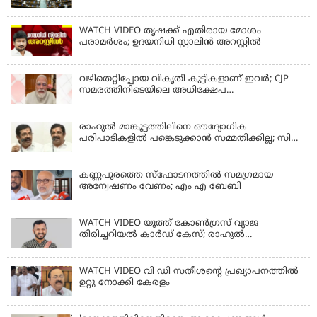
WATCH VIDEO തൃഷക്ക് എതിരായ മോശം
പരാമര്‍ശം; ഉദയനിധി സ്റ്റാലിൻ അറസ്റ്റിൽ
വഴിതെറ്റിപ്പോയ വികൃതി കുട്ടികളാണ് ഇവര്‍; CJP
സമരത്തിനിടെയിലെ അധിക്ഷേപ
പരാമര്‍ശങ്ങളിൽ മോദി
രാഹുല്‍ മാങ്കൂട്ടത്തിലിനെ ഔദ്യോഗിക
പരിപാടികളില്‍ പങ്കെടുക്കാന്‍ സമ്മതിക്കില്ല; സി
കൃഷ്ണകുമാര്‍
കണ്ണപുരത്തെ സ്‌ഫോടനത്തില്‍ സമഗ്രമായ
അന്വേഷണം വേണം; എം എ ബേബി
WATCH VIDEO യൂത്ത് കോൺഗ്രസ് വ്യാജ
തിരിച്ചറിയൽ കാർഡ് കേസ്; രാഹുൽ
മാങ്കൂട്ടത്തിലിനെ ചോദ്യം ചെയ്യും
WATCH VIDEO വി ഡി സതീശൻ്റെ പ്രഖ്യാപനത്തിൽ
ഉറ്റു നോക്കി കേരളം