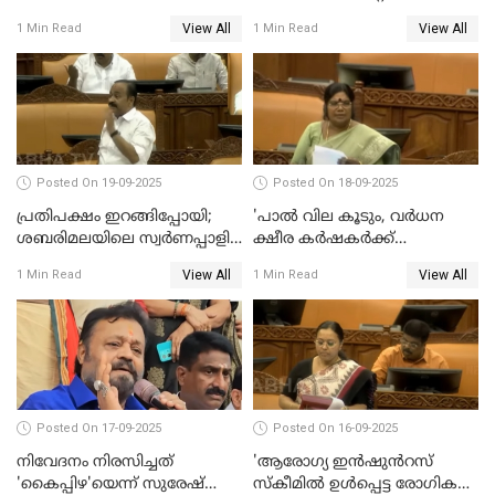
പ്രഭവകേന്ദ്രം'; ഡോ എസ്
View All
View All
1 Min Read
1 Min Read
ജയശങ്കര്‍
Posted On 19-09-2025
Posted On 18-09-2025
പ്രതിപക്ഷം ഇറങ്ങിപ്പോയി;
'പാൽ വില കൂടും, വർധന
ശബരിമലയിലെ സ്വർണപ്പാളി
ക്ഷീര കർഷകർക്ക്
വിവാദം, അടിയന്തര
പ്രയോജനപ്പെടുന്ന രീതിയിൽ';
View All
View All
1 Min Read
1 Min Read
പ്രമേയത്തിന് അനുമതിയില്ല
ജെ ചിഞ്ചുറാണി
WATCH VIDEO
Posted On 17-09-2025
Posted On 16-09-2025
നിവേദനം നിരസിച്ചത്
'ആരോഗ്യ ഇൻഷുൻറസ്
'കൈപ്പിഴ'യെന്ന് സുരേഷ്
സ്കീമിൽ ഉൾപ്പെട്ട രോഗികൾ