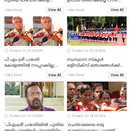
പുതിയ ഭാരവാഹികളെ
ഉപാധി അംഗീകരിച്ച് CPIM
തീരുമാനിച്ചു'; സജി ചെറിയാന്‍
WATCH VIDEO
View All
View All
1 Min Read
1 Min Read
WATCH VIDEO
Posted On 22-10-2025
Posted On 22-10-2025
പി എം ശ്രീ പദ്ധതി
സംസ്ഥാന സ്‌കൂള്‍
കേരളത്തില്‍ നടപ്പാക്കില്ല;
ഒളിമ്പിക്‌സ് മത്സരങ്ങള്‍ക്ക്
ബിനോയ് വിശ്വം WATCH
ഇന്ന് തുടക്കം WATCH VIDEO
View All
View All
1 Min Read
1 Min Read
VIDEO
Posted On 19-10-2025
Posted On 18-10-2025
'പിഎംശ്രീ പദ്ധതിയില്‍ പുതിയ
'ചെന്താമരയെ ഒരു
അഭിപ്രായങ്ങള്‍ എടുത്തിട്ടില്ല';
കാരണവശാലും പുറത്ത്