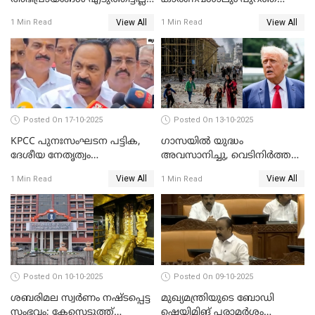
കെ രാജന്‍ WATCH VIDEO
വിടരുതെന്നും പ്രതിയെ
View All
View All
1 Min Read
1 Min Read
തങ്ങള്‍ക്ക് ഭയമാണ്';
സജിതയുടെ പെണ്‍മക്കള്‍
WATCH VIDEO
Posted On 17-10-2025
Posted On 13-10-2025
KPCC പുനഃസംഘടന പട്ടിക,
ഗാസയില്‍ യുദ്ധം
ദേശീയ നേതൃത്വം
അവസാനിച്ചു, വെടിനിര്‍ത്തല്‍
ചേര്‍ന്നെടുത്ത തീരുമാനം; വി
തുടരും WATCH VIDEO
View All
View All
1 Min Read
1 Min Read
ഡി സതീശന്‍ WATCH VIDEO
Posted On 10-10-2025
Posted On 09-10-2025
ശബരിമല സ്വര്‍ണം നഷ്ടപ്പെട്ട
മുഖ്യമന്ത്രിയുടെ ബോഡി
സംഭവം; കേസെടുത്ത്
ഷെയിമിങ് പരാമര്‍ശം