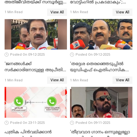
അതിജീവിതയ്ക്ക് സമ്പൂര്‍ണ്ണ
വോട്ടിംഗില്‍ പ്രകടമാകും';
നീതി ലഭിച്ചില്ല'; ഉമ തോമസ്
സുരേഷ് ഗോപി WATCH VIDEO
View All
View All
1 Min Read
1 Min Read
MLA WATCH VIDEO
Posted On 09-12-2025
Posted On 09-12-2025
'ജനങ്ങള്‍ക്ക്
'തദ്ദേശ തെരഞ്ഞെടുപ്പില്‍
സര്‍ക്കാരിനോടുള്ള അപ്രീതി
യുഡിഎഫ് ഐതിഹാസിക
ഇക്കുറി തെരഞ്ഞെടുപ്പില്‍
തിരിച്ചുവരവ് നടത്തും'; വിഡി
View All
View All
1 Min Read
1 Min Read
പ്രതിഫലിക്കും'; കെ.സി
സതീശന്‍ WATCH VIDEO
വേണുഗോപാല്‍ WATCH
VIDEO
Posted On 23-11-2025
Posted On 09-11-2025
പത്രിക പിന്‍വലിക്കാന്‍
'തീവ്രവാദ ഗാനം ഒന്നുമല്ലല്ലോ