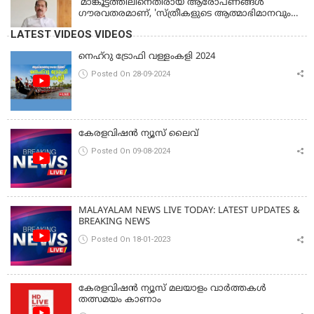
'മാങ്കൂട്ടത്തിലിനെതിരായ ആരോപണങ്ങള്‍
ഗൗരവതരമാണ്, 'സ്ത്രീകളുടെ ആത്മാഭിമാനവും
മാന്യതയും സംരക്ഷിക്കും'
LATEST VIDEOS VIDEOS
നെഹ്‌റു ട്രോഫി വള്ളംകളി 2024
Posted On 28-09-2024
കേരളവിഷൻ ന്യൂസ് ലൈവ്
Posted On 09-08-2024
MALAYALAM NEWS LIVE TODAY: LATEST UPDATES &
BREAKING NEWS
Posted On 18-01-2023
കേരളവിഷൻ ന്യൂസ് മലയാളം വാർത്തകൾ
തത്സമയം കാണാം