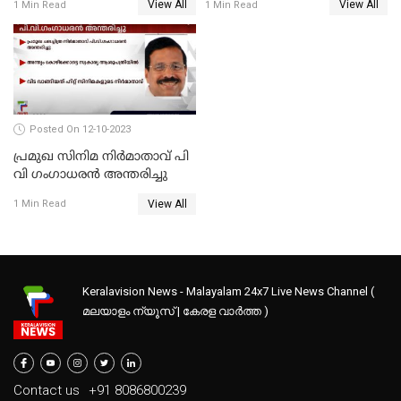
View All
View All
1 Min Read
1 Min Read
പേരുടെ നില ഗുരുതരം
Posted On 12-10-2023
പ്രമുഖ സിനിമ നിർമാതാവ് പി
വി ഗംഗാധരൻ അന്തരിച്ചു
View All
1 Min Read
Keralavision News - Malayalam 24x7 Live News Channel (
മലയാളം ന്യൂസ് | കേരള വാർത്ത )
Contact us
+91 8086800239