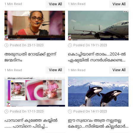
തിരക്കിലുംപെട്ട് 4 മരണം
രക്ഷപ്പെട്ടു
View All
View All
1 Min Read
1 Min Read
Posted On 23-11-2023
Posted On 19-11-2023
അരുന്ധതി റോയ്ക്ക് ഇന്ന്
കൊച്ചിയാണ് താരം...2024-ല്‍
ജന്മദിനം
ഏഷ്യയില്‍ സന്ദര്‍ശിക്കേണ്ട
ഏറ്റവും മികച്ച സ്ഥലങ്ങളില്‍
View All
View All
1 Min Read
1 Min Read
കൊച്ചിയും
Posted On 17-11-2023
Posted On 14-11-2023
പാമ്പാണ് കുഞ്ഞേ കയ്യില്‍
ഈ സ്വഭാവം അത്ര നല്ലതല്ല
...... പാമ്പിനെ പിടിച്ച്
കേട്ടോ...സീരിയല്‍ കില്ലര്‍മാര്‍
കളിക്കുന്ന പിഞ്ചുകുഞ്ഞ്;
വരെ തോറ്റുപോന്ന