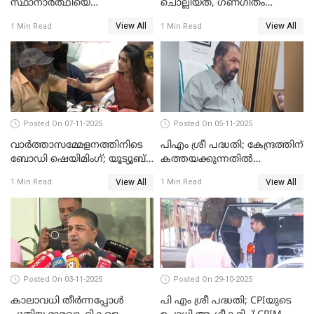
സ്ഥാനാര്‍ത്ഥിയെ
ചൊല്ലിയത്, ഗണഗീതം
ഭീഷണിപ്പെടുത്തി CPIM
ചൊല്ലിയത് സെലിബ്രേഷന്റെ
View All
View All
1 Min Read
1 Min Read
WATCH VIDEO
ഭാഗം'; സുരേഷ് ഗോപി WATCH
VIDEO
Posted On 07-11-2025
Posted On 05-11-2025
വാർത്താസമ്മേളനത്തിനിടെ
പിഎം ശ്രീ പദ്ധതി; കേന്ദ്രത്തിന്
ബോഡി ഷെയിമിംഗ്; യൂട്യൂബ്
കത്തയക്കുന്നതില്‍
വ്ളോഗർക്ക് ചുട്ട
കാലതാമസമില്ല;
View All
View All
1 Min Read
1 Min Read
മറുപടിയുമായി ഗൗരി കിഷന്‍
വി.ശിവന്‍കുട്ടി WATCH VIDEO
WATCH VIDEO
Posted On 03-11-2025
Posted On 29-10-2025
കാലാവധി തീര്‍ന്നപ്പോള്‍
പി എം ശ്രീ പദ്ധതി; CPIയുടെ