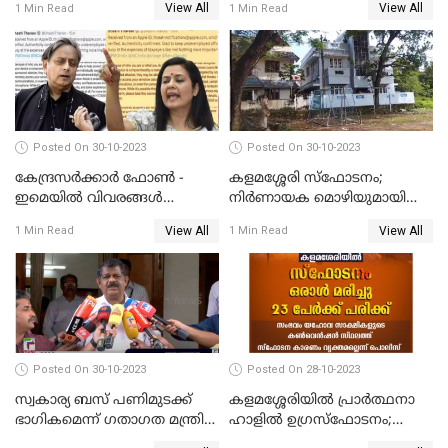
View All
View All
1 Min Read
1 Min Read
അറുപത്തി ആറ്‌ അമ്മമാരുടെ
നിബന്ധനകൾ അറിയാം
അരങ്ങേറ്റം
Posted On 30-10-2023
Posted On 30-10-2023
കേന്ദ്രസര്‍ക്കാര്‍ ഫോണ്‍ -
കളമശ്ശേരി സ്ഫോടനം;
ഇമെയില്‍ വിവരങ്ങള്‍
നിർണായക മൊഴിയുമായി
ചോര്‍ത്തുന്നു; പരാതിയുമായി
മാർട്ടിൻ്റെ ഭാര്യ; ഫോൺ
View All
View All
1 Min Read
1 Min Read
പ്രതിപക്ഷ നേതാക്കള്‍
കോൾ വിവരങ്ങൾ തേടി
പൊലീസ്
Posted On 30-10-2023
Posted On 28-10-2023
സ്വകാര്യ ബസ് പണിമുടക്ക്
കളമശ്ശേരിയിൽ പ്രാർത്ഥനാ
ഭാഗികമെന്ന് ഗതാഗത മന്ത്രി
ഹാളിൽ ഉഗ്രസ്‌ഫോടനം;
ആന്റണി രാജു
ഒരാൾ മരിച്ചു, നിരവധി