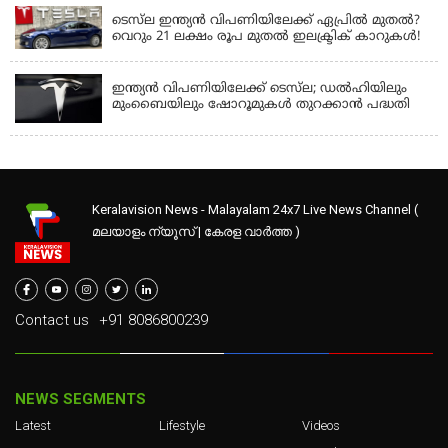
ടെസ്‌ല ഇന്ത്യൻ വിപണിയിലേക്ക് ഏപ്രിൽ മുതൽ?
വെറും 21 ലക്ഷം രൂപ മുതൽ ഇലക്ട്രിക് കാറുകൾ!
TESLA CARS
ഇന്ത്യൻ വിപണിയിലേക്ക് ടെസ്‌ല; ഡൽഹിയിലും
മുംബൈയിലും ഷോറൂമുകൾ തുറക്കാൻ പദ്ധതി
Keralavision News - Malayalam 24x7 Live News Channel (
മലയാളം ന്യൂസ് | കേരള വാർത്ത )
Contact us
+91 8086800239
NEWS SEGMENTS
Latest
Lifestyle
Videos