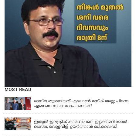
MOST READ
TESLA CARS
ടെസ്‌ല തുടങ്ങിയത് എലോൺ മസ്‌ക് അല്ല; പിന്നെ
എങ്ങനെ സഹസ്ഥാപകനായി?
TESLA CARS
ഇന്ത്യൻ ഇലക്ട്രിക് കാർ വിപണി ഇളക്കിമറിക്കാൻ
ടെസ്‌ല; വെല്ലുവിളി ഉയർത്താൻ ബി.വൈ.ഡി
TESLA CARS