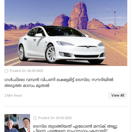
Posted On 26-03-2025
ഗൾഫിലെ വമ്പൻ വിപണി ലക്ഷ്യമിട്ട് ടെസ്‌ല; സൗദിയിൽ
അടുത്ത മാസം മുതൽ
View All
2 Min Read
TESLA CARS
Posted On 25-03-2025
ടെസ്‌ല തുടങ്ങിയത് എലോൺ മസ്‌ക് അല്ല;
പിന്നെ എങ്ങനെ സഹസ്ഥാപകനായി?