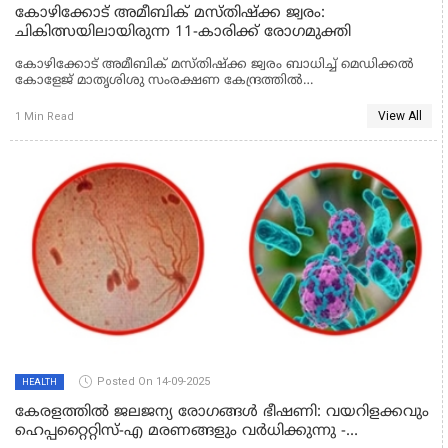
കോഴിക്കോട് അമീബിക് മസ്തിഷ്‌ക്ക ജ്വരം:
ചികിത്സയിലായിരുന്ന 11-കാരിക്ക് രോഗമുക്തി
കോഴിക്കോട് അമീബിക് മസ്തിഷ്‌ക്ക ജ്വരം ബാധിച്ച് മെഡിക്കല്‍
കോളേജ് മാതൃശിശു സംരക്ഷണ കേന്ദ്രത്തില്‍
ചികിത്സയിലായിരുന്ന മലപ്പുറം ചേളാരി സ്വദേശിയായ 11 കാരി
രോഗമുക്തി നേടി ആശുപത്രി വിട്ടു. രണ്ടാഴ്ചത്തെ
View All
1 Min Read
ശ്രവപരിശോധന ഫലം നെഗറ്റീവ് ആയതോടെ കുട്ടി പൂര്‍ണ്ണ
ആരോഗ്യം വീണ്ടെടുത്തതായി അധികൃതര്‍ വ്യക്തമാക്കി. ഇതോടെ
അമീബിക് മസ്തിഷ്‌ക ജ്വരം ബാധിച്ചു മൂന്നു കുട്ടികള്‍ മാതൃശിശു
സംരക്ഷണ കേന്ദ്രത്തിലും ആറു പേര്‍ മെഡിക്കല്‍ കോളേജ്
ആശുപത്രിയിലും ചികിത്സയില്‍ തുടരുകയാണ്. സ്വകാര്യ
ആശുപത്രിയില്‍ മറ്റൊരാളും ചികിത്സയിലുണ്ട്. ഇതോടെ
ചികിത്സയില്‍ കഴിയുന്നവരുടെഎണ്ണം10ആയി.
Posted On 14-09-2025
HEALTH
കേരളത്തിൽ ജലജന്യ രോഗങ്ങൾ ഭീഷണി: വയറിളക്കവും
ഹെപ്പറ്റൈറ്റിസ്-എ മരണങ്ങളും വർധിക്കുന്നു -