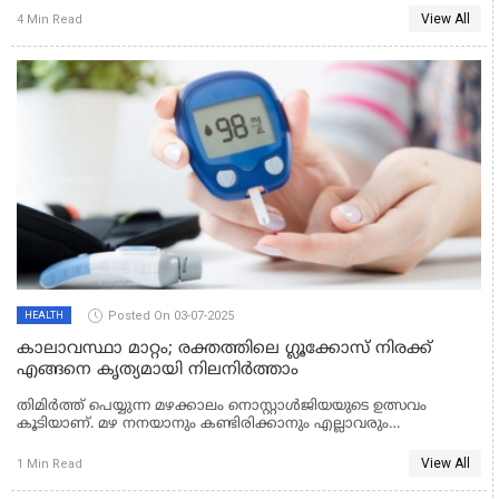
ഒഴിവാക്കണമെന്ന് ആരോഗ്യവകുപ്പ് കർശനമായി മുന്നറിയിപ്പ്
View All
4 Min Read
നൽകി.
Posted On 03-07-2025
HEALTH
കാലാവസ്ഥാ മാറ്റം; രക്തത്തിലെ ഗ്ലൂക്കോസ് നിരക്ക്
എങ്ങനെ കൃത്യമായി നിലനിര്‍ത്താം
തിമിര്‍ത്ത് പെയ്യുന്ന മഴക്കാലം നൊസ്റ്റാള്‍ജിയയുടെ ഉത്സവം
കൂടിയാണ്. മഴ നനയാനും കണ്ടിരിക്കാനും എല്ലാവരും
ഇഷ്ടപ്പെടുമ്പോള്‍ ഡയബറ്റിസുള്ളവര്‍ അതില്‍ അല്‍പ്പം കൂടി
ശ്രദ്ധാലുക്കളാകും. കാരണം മഴക്കാലത്തുണ്ടാകുന്ന കാലാവസ്ഥാ
View All
1 Min Read
മാറ്റങ്ങള്‍ അവര്‍ക്ക് അല്‍പ്പം കൂടി ശ്രദ്ധയും പരിചരണവും
ആവശ്യപ്പെടുന്ന സമയമാണ്. പനിയും മറ്റ് വൈറല്‍