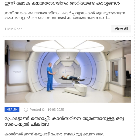
ഇന്ന് ലോക ക്ഷയരോഗദിനം: അറിയേണ്ട കാര്യങ്ങൾ
ഇന്ന് ലോക ക്ഷയരോഗദിനം. പകര്‍ച്ചവ്യാധികള്‍ മൂലമുണ്ടാവുന്ന
മരണങ്ങളില്‍ രണ്ടാം സ്ഥാനത്ത് ക്ഷയരോഗമെന്നാണ്
കണക്കുകള്‍. ആഗോള പകര്‍ച്ച വ്യാധിയായ രോഗത്തെക്കുറിച്ച്
അവബോധം നല്‍കാനാണ് ക്ഷയരോഗ ദിനം ആചരിക്കുന്നത്.
View All
1 Min Read
Posted On 19-03-2025
HEALTH
പ്രോട്ടോൺ തെറാപ്പി: കാൻസറിനെ തുരത്താനുള്ള ഒരു
സ്പെഷ്യൽ ചികിത്സ
കാൻസർ ഇന്ന് ഒരുപാട് പേരെ ബുദ്ധിമുട്ടിക്കുന്ന ഒരു