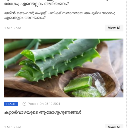
രോ​ഗം; എന്തെല്ലാം അറിയണം?
മുരിൻ ടൈഫസ്; ചെള്ള് പനിക്ക് സമാനമായ അപൂർവ രോ​ഗം;
എന്തെല്ലാം അറിയണം?
View All
1 Min Read
Posted On 08-10-2024
HEALTH
കറ്റാർവാഴയുടെ ആരോഗ്യഗുണങ്ങൾ
View All
1 Min Read