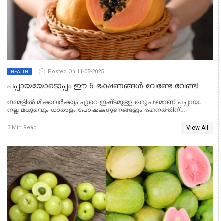
Posted On 11-05-2025
HEALTH
പപ്പായയോടൊപ്പം ഈ 6 ഭക്ഷണങ്ങൾ വേണ്ടേ വേണ്ട!
നമ്മളിൽ മിക്കവർക്കും ഏറെ ഇഷ്ടമുള്ള ഒരു പഴമാണ് പപ്പായ.
നല്ല മധുരവും ധാരാളം പോഷകഗുണങ്ങളും ദഹനത്തിന്
സഹായിക്കുന്നതുമെല്ലാം പപ്പായയെ പ്രിയങ്കരമാക്കുന്നു. എന്നാൽ,
പോഷകങ്ങളുടെ കലവറയാണെങ്കിലും ചില ഭക്ഷണങ്ങളോടൊപ്പം
View All
3 Min Read
പപ്പായ കഴിക്കുന്നത് ആരോഗ്യത്തിന് അത്ര നല്ലതല്ല. ഇത്
ദഹനപ്രശ്നങ്ങൾക്കും മറ്റ് ബുദ്ധിമുട്ടുകൾക്കും കാരണമായേക്കാം.
പപ്പായയോടൊപ്പം ഒഴിവാക്കേണ്ട പ്രധാന ഭക്ഷണങ്ങൾ
ഏതൊക്കെയാണെന്ന് നോക്കാം.