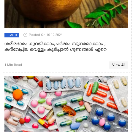
Posted On 10-12-2024
HEALTH
ശരീരഭാരം കുറയ്‌ക്കാം,ചർമ്മം സുന്ദരമാക്കാം ;
കറിവേപ്പില വെള്ളം കുടിച്ചാൽ ഗുണങ്ങൾ ഏറെ
View All
1 Min Read