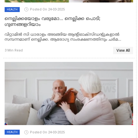
Posted On 24-03-2025
HEALTH
നെല്ലിക്കയോളം വരുമോ... നെല്ലിക്ക പൊടി;
ഗുണങ്ങളറിയാം
വിറ്റാമിന്‍ സി ധാരാളം അടങ്ങിയ ആന്റിഓക്സിഡന്റുകളാല്‍
സമ്പന്നമാണ് നെല്ലിക്ക. ആരോഗ്യ സംരക്ഷണത്തിനും ചര്‍മ
സംരക്ഷണത്തിനും നെല്ലിക്ക ബെസ്റ്റാണ്. എന്നാല്‍ നെല്ലിക്ക
എങ്ങനെ കഴിക്കും, എങ്ങനെയെല്ലാം കഴിക്കാം എന്നതിനെ കുറിച്ച്
View All
3 Min Read
പലര്‍ക്കും അറിയില്ല. അവയുടെ താരതമ്യം ഇതാ......
Posted On 24-03-2025
HEALTH