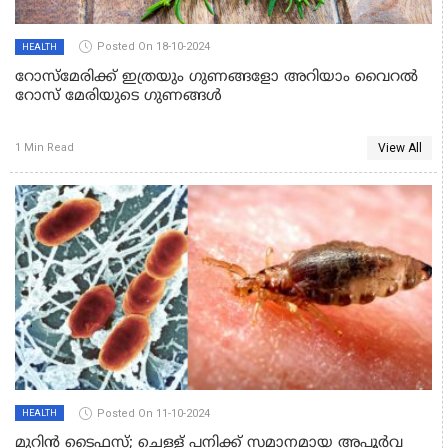
Posted On 18-10-2024
HEALTH
റോസ്മേരിക്ക് ഇത്രയും ഗുണങ്ങളോ അറിയാം വൈറൽ
റോസ് മേരിയുടെ ഗുണങ്ങൾ
View All
1 Min Read
Posted On 11-10-2024
HEALTH
മുറിൻ ടൈഫസ്; ചെള്ള് പനിക്ക് സമാനമായ അപൂർവ