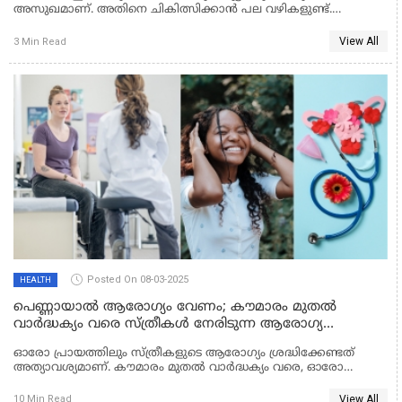
അസുഖമാണ്. അതിനെ ചികിത്സിക്കാൻ പല വഴികളുണ്ട്.
അതിലൊന്നാണ് പ്രോട്ടോൺ തെറാപ്പി. ഇത് കുറച്ചുകൂടി
സ്പെഷ്യൽ ആയിട്ടുള്ള ഒരു ചികിത്സയാണ്. എന്താണ് ഇതിന്റെ
View All
3 Min Read
പ്രത്യേകത എന്ന് നോക്കാം.
Posted On 08-03-2025
HEALTH
പെണ്ണായാൽ ആരോഗ്യം വേണം; കൗമാരം മുതൽ
വാർദ്ധക്യം വരെ സ്ത്രീകൾ നേരിടുന്ന ആരോഗ്യ
പ്രശങ്ങൾ
ഓരോ പ്രായത്തിലും സ്ത്രീകളുടെ ആരോഗ്യം ശ്രദ്ധിക്കേണ്ടത്
അത്യാവശ്യമാണ്. കൗമാരം മുതൽ വാർദ്ധക്യം വരെ, ഓരോ
ഘട്ടത്തിലും സ്ത്രീകളുടെ ശരീരത്തിലും ജീവിതശൈലിയിലും
മാറ്റങ്ങൾ വരുന്നു. ഈ മാറ്റങ്ങൾക്കനുസരിച്ച് ആരോഗ്യ
View All
10 Min Read