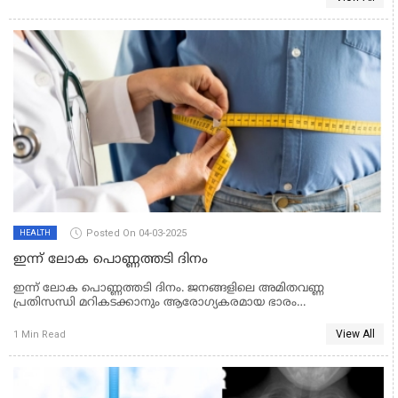
സംരക്ഷണത്തിലും ശ്രദ്ധയും പരിചരണവും നൽകേണ്ടത്
പ്രധാനമാണ്. ഓരോ ഘട്ടത്തിലെയും സ്ത്രീകളുടെ
ആരോഗ്യത്തെക്കുറിച്ച് ഈ ലേഖനത്തിൽ നമുക്ക് ചർച്ച ചെയ്യാം.
Posted On 04-03-2025
HEALTH
ഇന്ന് ലോക പൊണ്ണത്തടി ദിനം
ഇന്ന് ലോക പൊണ്ണത്തടി ദിനം. ജനങ്ങളിലെ അമിതവണ്ണ
പ്രതിസന്ധി മറികടക്കാനും ആരോഗ്യകരമായ ഭാരം
കൈവരിക്കാനുമുള്ള പ്രായോഗികമാര്‍ഗങ്ങള്‍ സ്വീകരിക്കാനുള്ള
ഓര്‍മപ്പെടുത്തല്‍ കൂടിയാണ് ലോക പൊണ്ണത്തടി ദിനാചരണം.
View All
1 Min Read