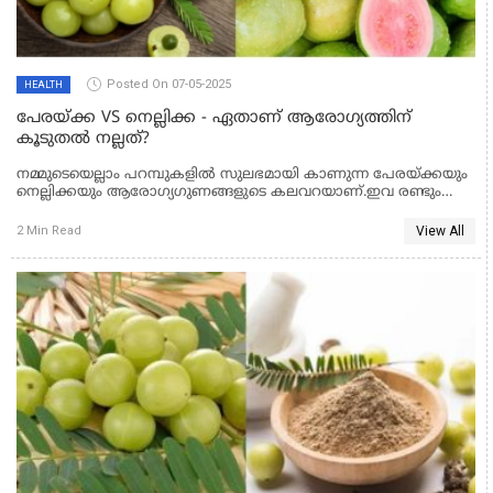
Posted On 07-05-2025
HEALTH
പേരയ്ക്ക VS നെല്ലിക്ക - ഏതാണ് ആരോഗ്യത്തിന്
കൂടുതൽ നല്ലത്?
നമ്മുടെയെല്ലാം പറമ്പുകളിൽ സുലഭമായി കാണുന്ന പേരയ്ക്കയും
നെല്ലിക്കയും ആരോഗ്യഗുണങ്ങളുടെ കലവറയാണ്.ഇവ രണ്ടും
സൂപ്പർഫുഡുകൾ എന്ന് തന്നെ പറയാം, കാരണം ഇവയിൽ നിറയെ
പോഷകങ്ങൾ അടങ്ങിയിട്ടുണ്ട്. എന്നാൽ ഇവയിൽ ഒന്ന്
View All
2 Min Read
തിരഞ്ഞെടുക്കേണ്ടി വന്നാൽ ഏതായിരിക്കും കൂടുതൽ നല്ലത്?
നമുക്ക് താരതമ്യം ചെയ്യാം.