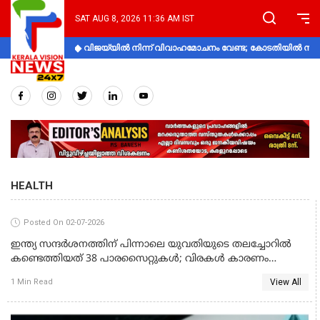
SAT AUG 8, 2026 11:36 AM IST
വിജയ്‌യിൽ നിന്ന് വിവാഹമോചനം വേണ്ട; കോടതിയിൽ നിലപാ
HEALTH
Posted On 02-07-2026
ഇന്ത്യ സന്ദർശനത്തിന് പിന്നാലെ യുവതിയുടെ തലച്ചോറിൽ
കണ്ടെത്തിയത് 38 പാരസൈറ്റുകൾ; വിരകൾ കാരണം
വർഷങ്ങളോളം ചികിത്സ, ജീവിതകാലം മുഴുവനും മരുന്ന്;
View All
1 Min Read
ന്യൂറോസിസ്റ്റിസെർക്കോസിസ് എന്താണെന്ന് അറിയാം