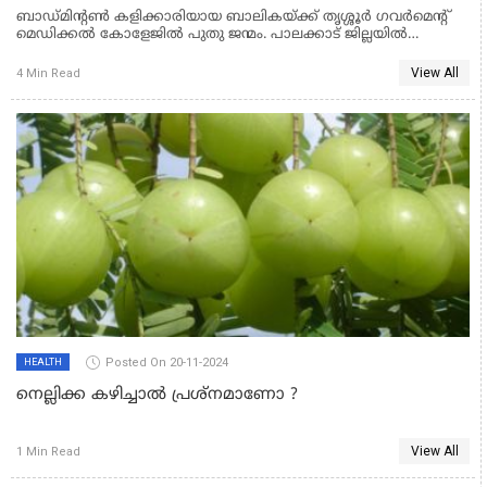
ബാഡ്മിന്റൺ കളിക്കാരിയായ ബാലികയ്ക്ക് തൃശ്ശൂർ ഗവർമെന്റ്
മെഡിക്കൽ കോളേജിൽ പുതു ജന്മം. പാലക്കാട് ജില്ലയിൽ
കോങ്ങാട് സ്വദേശിയായ പന്ത്രണ്ട് വയസ്സുള്ള ബാലികയാണ്,
തൃശൂർ ഗവണ്മെന്റ് മെഡിക്കൽ കോളേജിൽ ശിശു ശസ്ത്രക്രിയ
View All
4 Min Read
വിഭാഗത്തിൽ അടിയന്തിര ശസ്ത്രക്രിയ വഴി ജീവിതത്തിലേക്കു
തിരിച്ചുവന്നത്.
Posted On 20-11-2024
HEALTH
നെല്ലിക്ക കഴിച്ചാല്‍ പ്രശ്നമാണോ ?
View All
1 Min Read