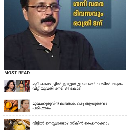
MOST READ
BEAUTY TIPS
മുടി കൊഴിച്ചിൽ ഇല്ലേയില്ല; ഹെയർ ഓയിൽ മാത്രം
വിറ്റ് യുവതി നേടി 34 കോടി
BEAUTY TIPS
മുഖക്കുരുവിന് മഞ്ഞൾ: ഒരു ആയുർവേദ
പരിഹാരം
BEAUTY TIPS
വീട്ടിൽ നെയ്യുണ്ടോ? സ്കിൻ ഷൈനാക്കാം