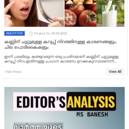
Posted On 30-03-2023
BEAUTY TIPS
കണ്ണിന് ചുറ്റുമുള്ള കറുപ്പ് നിറത്തിനുള്ള കാരണങ്ങളും,
ചില പൊടികൈകളും
ഇന്ന് പലരിലും കണ്ടുവരുന്ന ഒരു പ്രശ്‌നമാണ് കണ്ണിന് ചുറ്റുമുള്ള
കറുപ്പ് നിറം.ഇതിനുള്ള പ്രധാന കാരണം ഉറക്കകുറവാണെന്ന്
പറയുമ്പോഴും, ഇതിന് മറ്റ് പലതും കാരണമാവാറുണ്ട്. ക്ഷീണം,
നിര്‍ജലീകരണം, ടെന്‍ഷന്‍, കണ്ണിന് ആയാസമുണ്ടാക്കുന്ന
View All
1 Min Read
തരത്തിലുള്ള അമിതമായ സ്‌ക്രീന്‍ ഉപയോഗം എന്നിവയും
കെമിക്കല്‍ അടങ്ങിയ സൗന്ദര്യ വര്‍ധക വസ്തുക്കളുടെ
ഉപയോഗവും ഇതിനുള്ള മറ്റ് കാരണങ്ങളാണ്.