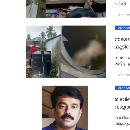
പാമ്പ്
1 Min Re
PALAKKA
നായയെ
കുടിവെ
നായയെ 
മുട്ടിച
1 Min Re
PALAKKA
രാവില
വരുത്
ലോഡ്
രാവിലെ
കുഴഞ്
ആശുപത
എക്സൈ