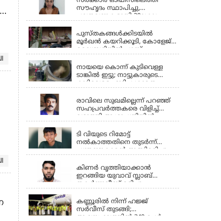
സർക്കാർ ഓഫീസിലെത്തി
സൗഹൃദം സ്ഥാപിച്ചു,
പലതവണകളായി 20ലക്ഷം
PALAKKAD
രൂപയും മൊബൈൽ ഫോണും
കൈക്കലാക്കി; പാലക്കാട്
പുസ്തകങ്ങൾക്കിടയിൽ
സ്വദേശിനി അറസ്റ്റിൽ
മൂർഖൻ കയറിക്കൂടി, കോളേജ്
ലൈബ്രറിയിൽ പാമ്പ്
PALAKKAD
ll
നായയെ കൊന്ന് കുടിവെള്ള
ടാങ്കിൽ ഇട്ടു; നാട്ടുകാരുടെ
കുടിവെള്ളം മുട്ടിച്ച ക്രൂരത
PALAKKAD
പാലക്കാട്
രാവിലെ സുഖമില്ലെന്ന് പറഞ്ഞ്
സഹപ്രവർത്തകരെ വിളിച്ച്
വരുത്തി ആശുപത്രിയിൽ
PALAKKAD
ചികിത്സതേടി; മൂന്നരയ്ക്ക്
ലോഡ്ജിലെത്തിയ എക്സൈസ്
ടി വിയുടെ റിമോട്ട്
ഉദ്യോഗസ്ഥൻ കുഴഞ്ഞുവീണ്
നല്‍കാത്തതിനെ തുടര്‍ന്ന്
മരിച്ചു
പന്ത്രണ്ടുകാരന്‍ തൂങ്ങിമരിച്ചു
PALAKKAD
ll
കിണർ വൃത്തിയാക്കാൻ
ഇറങ്ങിയ യുവാവ് സ്ലാബ്
തകർന്നുവീണ് മരിച്ചു
PALAKKAD
ന
കണ്ണൂരില്‍ നിന്ന് ഹജ്ജ്
സര്‍വീസ് തുടങ്ങി;
ആദ്യസംഘത്തില്‍ 349 പേര്‍
PALAKKAD