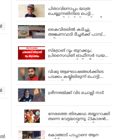
പിതാവിനൊപ്പം യാത്ര
ചെയ്യുന്നതിനിടെ പെട്ടി
ഓട്ടോയിൽ നിന്ന് തെറിച്ചുവീണ
PALAKKAD
6വയസ്സുകാരൻ മരിച്ചു
ll
കൈവിരലിൽ കടിച്ചു,
അങ്കണവാടി ടീച്ചർക്ക് പാമ്പ്
കടിയേറ്റു
PALAKKAD
സ്‌ട്രോങ് റൂം തുറക്കും;
പ്രിസൈഡിങ് ഓഫീസര്‍ ഡയറി
മറന്നുവെച്ചെന്ന് വിശദീകരണം
PALAKKAD
വിഷു ആഘോഷങ്ങൾക്കിടെ
പടക്കം കയ്യിലിരുന്ന് പൊട്ടി;
യുവാവ് മരിച്ചു
PALAKKAD
ll
ശ്രീനന്ദയ്ക്ക് വിട ചൊല്ലി നാട്
PALAKKAD
നേരത്തെ തിരക്കഥ തയ്യാറാക്കി
തന്നെ വേട്ടയാടുന്നു; 23കാരൻ
എന്നെ ലൈംഗിക അധിക്ഷേപ
PALAKKAD
ചേഷ്ട കാട്ടി, പൊലീസിലും
പരാതി നല്‍കുമെന്നും ശോഭ
കോങ്ങാട് പാപ്പാനെ ആന
ിൽ