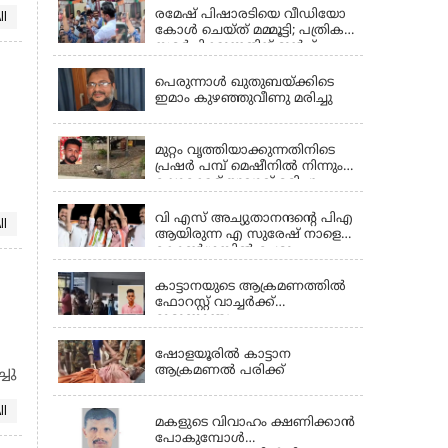
രമേഷ് പിഷാരടിയെ വീഡിയോ
ll
കോൾ ചെയ്ത് മമ്മൂട്ടി; പത്രിക
സമർപ്പിക്കുന്നതിന് മുൻപ്
PALAKKAD
താരത്തിന്റെ ആശംസ
പെരുന്നാൾ ഖുതുബയ്ക്കിടെ
ഇമാം കുഴഞ്ഞുവീണു മരിച്ചു
PALAKKAD
മുറ്റം വൃത്തിയാക്കുന്നതിനിടെ
പ്രഷർ പമ്പ് മെഷീനിൽ നിന്നും
ഷോക്കേറ്റ് യുവാവ് മരിച്ചു
PALAKKAD
വി എസ് അച്യുതാനന്ദന്റെ പിഎ
ll
ആയിരുന്ന എ സുരേഷ് നാളെ
കോൺഗ്രസിൽ ചേരും
PALAKKAD
കാട്ടാനയുടെ ആക്രമണത്തില്‍
ഫോറസ്റ്റ് വാച്ചര്‍ക്ക്
ദാരുണാന്ത്യം
PALAKKAD
ഷോളയൂരില്‍ കാട്ടാന
ആക്രമണൽ പരിക്ക്
ചു
PALAKKAD
ll
മകളുടെ വിവാഹം ക്ഷണിക്കാൻ
പോകുമ്പോൾ