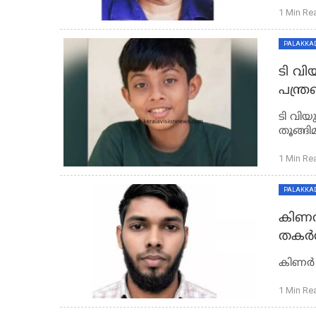
1 Min Re
PALAKKA
ടി വി
പന്ത്ര
ടി വിയു
തൂങ്ങിമ
1 Min Re
PALAKKA
കിണർ
തകർന്
കിണർ വ
1 Min Re