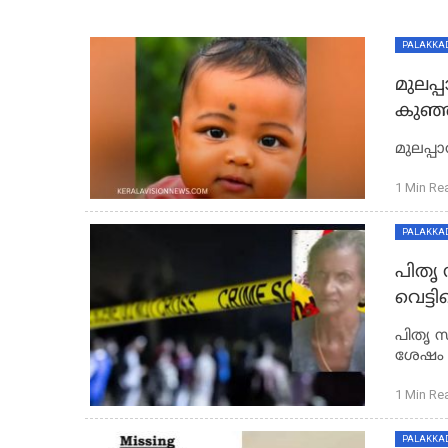
PALAKKA
മുലപ്
കുഞ്ഞ്
മുലപ്പ
1 Min Re
PALAKKA
പിതൃ
വെട്ട
എത്തി
പിതൃ സ
ശേഷം സ
1 Min Re
PALAKKA