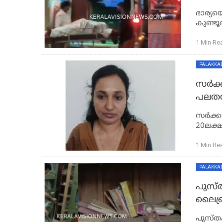
ഭാര്യയ
കുണ്ടൂ
1 Min Re
PALAKKA
സർക്
പലതവണകളായി 2
കൈക്ക
സർക്ക
20ലക്
സ്വദേശ
1 Min Re
PALAKKA
പുസ്
ലൈബ്
പുസ്ത