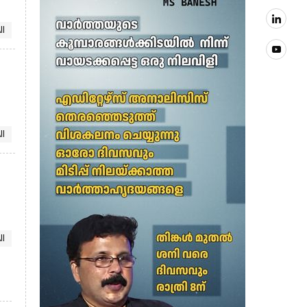
ll
ll
ll