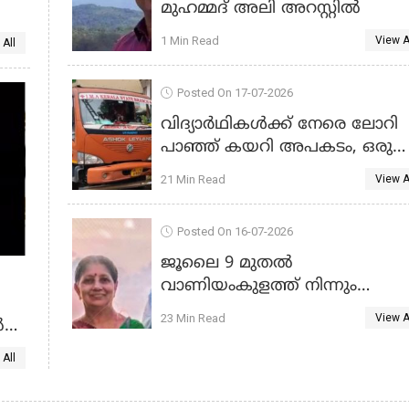
മുഹമ്മദ് അലി അറസ്റ്റിൽ
1 Min Read
View A
 All
PALAKKAD
Posted On 17-07-2026
വിദ്യാർഥികൾക്ക് നേരെ ലോറി
പാഞ്ഞ് കയറി അപകടം, ഒരു
വിദ്യാർത്ഥിക്ക് ദാരുണാന്ത്യം
21 Min Read
View A
PALAKKAD
Posted On 16-07-2026
ജൂലൈ 9 മുതൽ
വാണിയംകുളത്ത് നിന്നും
കാണാതായ കുടുംബത്തെ
23 Min Read
View A
ൽ
കണ്ടെത്തി; കണ്ടെത്തിയത്
കർണാടകയിൽ നിന്ന്
 All