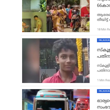
66കാര
ചാക്ക
ആഭരണങ
17ക
തീയിട്
17കാ
18 Min R
PALAKKA
സ്‌കൂ
പതിന
സ്‌കൂള
പതിനാ
1 Min Re
PALAKKA
ഭാര്യ
സംഭവം