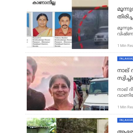
മൂന്ന
തിരിച്
മൂന്നു
1 Min Re
PALAKKA
നാല് 
സ്വിച്ച്ഓഫ്, വാണിയംകുളത
സംഭവം
നാല് ദി
കണ്ടെ
വാണിയ
വാഹനം 
1 Min Re
PALAKKA
ആഭരണ