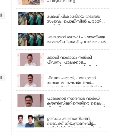
സുരേന്ദ്രൻ
ചവിട്ടിക്കൊന്നു
PALAKKAD
ll
രമേഷ് പിഷാരടിയെ തടഞ്ഞ
സംഭവം; പൊലീസിൽ പരാതി
നൽകി
PALAKKAD
പാലക്കാട് രമേഷ് പിഷാരടിയെ
തടഞ്ഞ് ബിജെപി പ്രവർത്തകർ
PALAKKAD
ജോലി വാഗ്ദാനം നൽകി
പീഡനം: പാലക്കാട്
കോൺഗ്രസ് കൗൺസിലർ
PALAKKAD
ഒളിവിൽ; അന്വേഷണം
ഊർജ്ജിതം
ll
പീഡന പരാതി; പാലക്കാട്
നഗരസഭ കൗൺസിലർ
പ്രശോഭ് സി വത്സൻ ഒളിവിൽ
PALAKKAD
പാലക്കാട് നഗരസഭ വാർഡ്
കൗൺസിലറിനെതിരെ ലൈം​
ഗിക പീഡന പരാതി; ദൃശ്യങ്ങൾ
PALAKKAD
അടക്കം തെളിവുണ്ടെന്നും
യുവതി
ഉത്സവം കാണാനിറങ്ങി;
ബൈക്ക് നിയന്ത്രണംവിട്ട്
മതിലിലിടിച്ച് 2 യുവാക്കൾക്ക്
PALAKKAD
ദാരുണാന്ത്യം