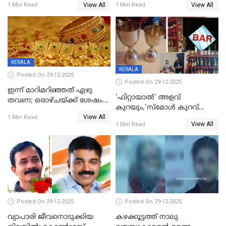
View All
View All
1 Min Read
1 Min Read
പരിക്ക്; പാളം മറികടന്ന
കുട്ടികൾക്കൊപ്പം
യുവാവ് ട്രെയിന്‍ തട്ടി മരിച്ചു
കളിക്കുന്നതിനിടെ
KERALA
KERALA
Posted On 29-12-2025
Posted On 29-12-2025
ഇന്ന് മാറിമറിഞ്ഞത് ഏഴു
'ഫിറ്റായാൽ' അളവ്
തവണ; ഒരാഴ്ചയ്ക്ക് ശേഷം
കുറയും,'സ്‌മോൾ കുറവ്
സ്വർണവിലയിൽ ഇടിവ്
View All
പിടികൂടി; ബാറിന് 25,000 രൂപ
1 Min Read
View All
1 Min Read
പിഴ
Posted On 29-12-2025
Posted On 29-12-2025
വ്യാപാരി ജീവനൊടുക്കിയ
കഴക്കൂട്ടത്ത് നാലു