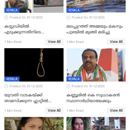
KERALA
KERALA
Posted On 31-12-2025
Posted On 31-12-2025
കസ്റ്റഡിയിൽ
മലപ്പുറത്ത് അമ്മയും മകനും
എടുക്കുന്നതിനിടെ
പുഴയിൽ മുങ്ങി മരിച്ചു
വിലങ്ങുമായി രക്ഷപ്പെട്ട
View All
View All
1 Min Read
1 Min Read
വധശ്രമക്കേസ് പ്രതി പിടിയിൽ
KERALA
KERALA
Posted On 31-12-2025
Posted On 31-12-2025
യുവതി വാടകയ്ക്ക്
കണ്ണൂരിൽ കെ സുധാകരൻ
താമസിക്കുന്ന ഫ്ലാറ്റില്‍
സ്ഥാനാർഥിയായേക്കും
തൂങ്ങിമരിച്ച നിലയില്‍;
View All
View All
1 Min Read
1 Min Read
സംഭവം കൈതപ്പൊയിലില്‍