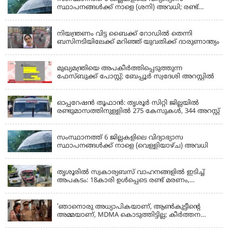
സ്ഥാപനങ്ങൾക്ക് നാളെ (ശനി) അവധി; രണ്ട്
ജില്ലകളിൽ അവധി പ്രൊഫഷണൽ കോളേജുകൾ
KERALA
ഒഴികെ
നിയന്ത്രണം വിട്ട ബൈക്ക് റോഡിൽ തെന്നി
ബസിനടിയിലേക്ക് മറിഞ്ഞ് യുവതിക്ക് ദാരുണാന്ത്യം
KERALA
മുഖ്യമന്ത്രിയെ അപകീർത്തിപ്പെടുത്തുന്ന
ഫേസ്‌ബുക്ക് പോസ്റ്റ്; ബേപ്പൂർ സ്വദേശി അറസ്റ്റിൽ
KERALA
ഓപ്പറേഷൻ തൂഫാൻ: തൃശൂർ സിറ്റി ജില്ലയിൽ
രണ്ടുമാസത്തിനുള്ളിൽ 275 കേസുകൾ, 344 അറസ്റ്റ്
KERALA
സംസ്ഥാനത്ത് 6 ജില്ലകളിലെ വിദ്യാഭ്യാസ
സ്ഥാപനങ്ങൾക്ക് നാളെ (വെള്ളിയാഴ്ച) അവധി
KERALA
തൃശൂരിൽ സ്വകാര്യബസ് വാഹനങ്ങളില്‍ ഇടിച്ച്
അപകടം: 18കാരി ഉൾപ്പെടെ രണ്ട് മരണം,
പത്തോളം പേർക്ക് പരിക്ക്
KERALA
'ഞാനൊരു അധ്യാപികയാണ്, ആണ്‍കുട്ടീന്റെ
അമ്മയാണ്‌, MDMA കൊടുത്തിട്ടില്ല; കീർത്തന
മാധ്യമങ്ങളോട്; പൊലീസ് കസ്റ്റഡിയിൽ വിട്ട്