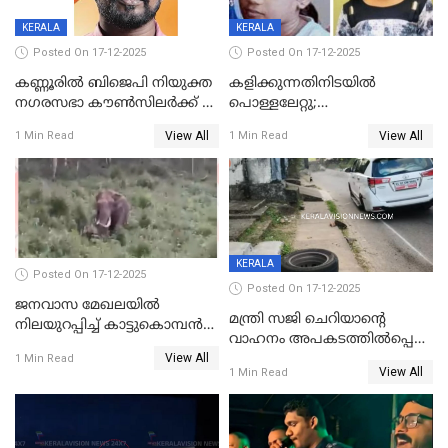
KERALA
KERALA
Posted On 17-12-2025
Posted On 17-12-2025
കണ്ണൂരിൽ ബിജെപി നിയുക്ത
കളിക്കുന്നതിനിടയിൽ
നഗരസഭാ കൗൺസിലർക്ക് 36
പൊള്ളലേറ്റു;
വർഷം തടവുശിക്ഷ
ചികിത്സയിലായിരുന്ന രണ്ടാം
View All
View All
1 Min Read
1 Min Read
ക്ലാസ് വിദ്യാർത്ഥിനി മരിച്ചു
KERALA
Posted On 17-12-2025
Posted On 17-12-2025
ജനവാസ മേഖലയില്‍
മന്ത്രി സജി ചെറിയാന്റെ
നിലയുറപ്പിച്ച് കാട്ടുകൊമ്പന്‍
വാഹനം അപകടത്തിൽപ്പെട്ടു;
പടയപ്പ
View All
മന്ത്രിയും സംഘവും
1 Min Read
View All
1 Min Read
രക്ഷപ്പെട്ടത് തലനാരിടയ്ക്ക്