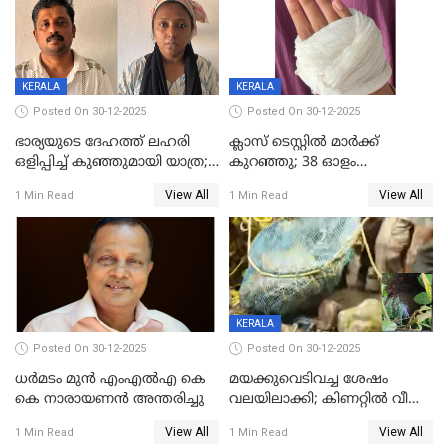
KERALA
KERALA
Posted On 30-12-2025
Posted On 30-12-2025
ഭാര്യയുടെ ദേഹത്ത് ലഹരി
ക്ലാസ് ടെസ്റ്റിൽ മാർക്ക്
ഒളിപ്പിച്ച് കുഞ്ഞുമായി യാത്ര;
കുറഞ്ഞു; 38 ഓളം
ഓട്ടോ വളഞ്ഞ് ദമ്പതികളെ
വിദ്യാർഥികളെ ട്യൂഷൻ
View All
View All
1 Min Read
1 Min Read
പിടികൂടി പൊലീസ്
സെന്ററിലെ അധ്യാപകന്‍
മർദിച്ചതായി പരാതി
KERALA
Posted On 30-12-2025
Posted On 30-12-2025
ധർമടം മുൻ എംഎല്‍എ കെ
മയക്കുവെടിവച്ച ശേഷം
കെ നാരായണന്‍ അന്തരിച്ചു
വലയിലാക്കി; കിണറ്റിൽ വീണ
കടുവയെ പുറത്തെത്തിച്ചു
View All
View All
1 Min Read
1 Min Read