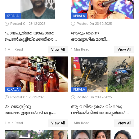
KERALA
KERALA
Posted On 23-12-2025
Posted On 23-12-2025
പ്രായപൂർത്തിയാകാത്ത
ആരും തന്നെ
പെൺകുട്ടിയ്ക്കെതിരെ
ഔദ്യോഗികമായി
ലൈംഗികാതിക്രമം; 36കാരന്
അറിയിച്ചിട്ടില്ല, മേയറെ
View All
View All
1 Min Read
1 Min Read
59 വർഷം തടവും 90,൦൦൦ രൂപ
കണ്ടെത്താൻ ഇന്ന് കോർ
പിഴയും ശിക്ഷ
കമ്മിറ്റി കൂടിയില്ല';
അതൃപ്തിയുമായി ദീപ്തി മേരി
വർഗീസ്
KERALA
KERALA
Posted On 23-12-2025
Posted On 23-12-2025
23 വയസ്സിനു
ആ വലിയ ശ്രമം വിഫലം;
താഴെയുള്ളവർക്ക് മദ്യം
വഴിയരികില്‍ ‌ഡോക്ടര്‍മാര്‍
നൽകിയതിനെതിരെ കർശന
ശസ്ത്രക്രിയ നടത്തിയ ലിനു
View All
View All
1 Min Read
1 Min Read
നടപടി;സ്ഥാപനങ്ങൾക്കെതിരെ
മരണത്തിന് കീഴടങ്ങി
രണ്ട് കേസുകൾ