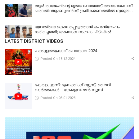
കോടതി, ജാമ്യാപേക്ഷ തള്ളി
ആര്‍ രാജേഷിന്റെ മൃതദേഹത്തോട് അനാദരവെന്ന്
പരാതി; ആംബുലന്‍സ് ക്രമീകരണത്തില്‍ ഗുരുതര
വീഴ്ച; മൃതദേഹം ചാവക്കാട് വരെ എത്തിച്ചത്
ഫ്രീസര്‍ സംവിധാനം ഇല്ലാതെയെന്നും ആരോപണം
യുവതിയെ കൊലപ്പെടുത്താൻ പെൺവേഷം
ധരിച്ചെത്തി; അഞ്ചംഗ സംഘം പിടിയിൽ
LATEST DISTRICT VIDEOS
ചക്കുളത്തുകാവ് പൊങ്കാല 2024
Posted On 13-12-2024
കേരളം ഇന്ന്: ബ്രേക്കിംഗ് ന്യൂസ്, ലൈവ്
വാർത്തകൾ | കേരളവിഷൻ ന്യൂസ്
Posted On 03-01-2023