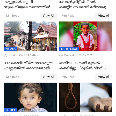
കണ്ണൂരിൽ യു.പി
കോണ്‍ക്രീറ്റ് മിക്‌സര്‍
സ്വദേശിയുടെ മരണത്തിൽ
കയറ്റിവന്ന ലോറി മറിഞ്ഞു;
അഞ്ചംഗ സംഘത്തിനെതിരെ
രണ്ടുപേര്‍ക്ക് ദാരുണാന്ത്യം;
View All
View All
1 Min Read
1 Min Read
കേസ്; തർക്കമുണ്ടായത്
അപകടം കണ്ണൂരിൽ
ഫേഷ്യലിന് 300 രൂപ
ആവശ്യപ്പെട്ടതിനെച്ചൊല്ലി
KERALA
LATEST NEWS
Posted On 27-12-2025
Posted On 27-12-2025
332 കോടി! തീർത്ഥാടകരുടെ
രാവിലെ 11മണി മുതൽ
എണ്ണത്തിൽ കുറവുണ്ടായിട്ടും
കണ്ടിട്ടില്ല; ചിറ്റൂരിൽ നിന്ന് 6
ശബരിമലയിൽ വരുമാനം
വയസ്സുകാരനെ കാണാതായി
View All
View All
1 Min Read
1 Min Read
കുതിച്ചുയരുന്നു
KERALA