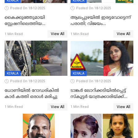
KERALA
KERALA
Posted On 18-12-2025
Posted On 18-12-2025
കൈക്കുഞ്ഞുമായി
ആലപ്പുഴയിൽ ഇരട്ടവോട്ടെന്ന്
സ്റ്റേഷനിലെത്തിയ
പരാതി; വിജയം
യുവതിയ്ക്ക് മർദ്ദനം; സിഐ
റദ്ദാക്കണമെന്ന് വലിയമരം
View All
View All
1 Min Read
1 Min Read
കരണത്തടിച്ചു; CC ടിവി
വാർഡിലെ എൽഡിഎഫ്
ദൃശ്യങ്ങൾ പുറത്ത്
സ്ഥാനാർത്ഥി
KERALA
KERALA
Posted On 18-12-2025
Posted On 18-12-2025
ധോണിയിൽ റോഡരികിൽ
ടാങ്കർ ലോറിക്കടിയിൽപ്പെട്ട്
കാർ കത്തി ഒരാൾ മരിച്ചു
സ്കൂട്ടർ യാത്രക്കാരിയ്ക്ക്
ദാരുണാന്ത്യം; അപകടം
View All
View All
1 Min Read
1 Min Read
കണ്ടോത്ത് ദേശീയ പാതയിൽ