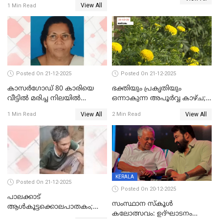
View All
1 Min Read
എറണാകുളം സർക്കാർ
ജനറൽ
ആശുപത്രിയിലെത്തിച്ചു
Posted On 21-12-2025
Posted On 21-12-2025
കാസർഗോഡ് 80 കാരിയെ
ഭക്തിയും പ്രകൃതിയും
വീട്ടിൽ മരിച്ച നിലയിൽ
ഒന്നാകുന്ന അപൂര്‍വ്വ കാഴ്ച;
കണ്ടെത്തി
ഭക്തർക്ക്
View All
View All
1 Min Read
2 Min Read
കാഴ്ചാനുഭവമൊരുക്കി
ശബരീ നന്ദനം
KERALA
Posted On 21-12-2025
Posted On 20-12-2025
പാലക്കാട്‌
സംസ്ഥാന സ്കൂൾ
ആൾകൂട്ടക്കൊലപാതകം;
കലോത്സവം: ഉദ്ഘാടനം
അന്വേഷണം