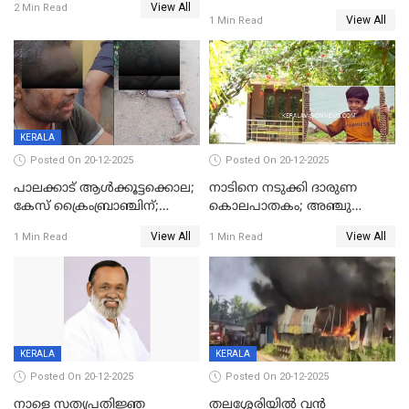
View All
മുഖ്യമന്ത്രി, സമാപനത്തിൽ
2 Min Read
ഊർജ്ജിതമാക്കിമാക്കി
View All
1 Min Read
മുഖ്യാതിഥിയായി
ക്രൈംബ്രാഞ്ച്
മോഹൻലാൽ
KERALA
Posted On 20-12-2025
Posted On 20-12-2025
പാലക്കാട് ആൾക്കൂട്ടക്കൊല;
നാടിനെ നടുക്കി ദാരുണ
കേസ് ക്രൈംബ്രാഞ്ചിന്;
കൊലപാതകം; അഞ്ചു
DYSPയുടെ നേതൃത്വത്തിൽ
വയസ്സുകാരനെ 'അമ്മ
View All
View All
1 Min Read
1 Min Read
അന്വേഷിക്കും
കഴുത്തുഞെരിച്ച് കൊന്നു
KERALA
KERALA
Posted On 20-12-2025
Posted On 20-12-2025
നാളെ സത്യപ്രതിജ്ഞ
തലശ്ശേരിയിൽ വൻ