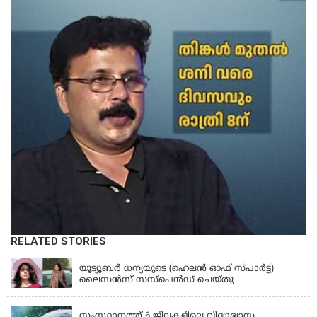
RELATED STORIES
KERALA
യൂട്യൂബർ ധന്യയുടെ (ഹെലൻ ഓഫ് സ്പാർട്ട)
ലൈസൻസ് സസ്‌പെൻഡ് ചെയ്തു
KERALA
സംസ്ഥാനത്ത് 6 ജില്ലകളിലെ വിദ്യാഭ്യാസ