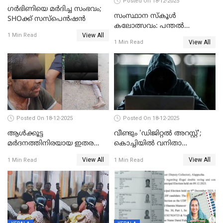
Posted On 18-12-2025
ഗര്‍ഭിണിയെ മർദിച്ച സംഭവം;
സംസ്ഥാന സ്കൂൾ
SHOക്ക് സസ്പെൻഷൻ
കലോത്സവം: പന്തൽ
View All
കാൽനാട്ടൽ 20 ന്
1 Min Read
View All
1 Min Read
Posted On 18-12-2025
Posted On 18-12-2025
ആൾക്കൂട്ട
വീണ്ടും 'ഡിജിറ്റല്‍ അറസ്റ്റ്';
മർദനത്തിനിരയായ ഇതര
കൊച്ചിയില്‍ വനിതാ
സംസ്ഥാന തൊഴിലാളി മരിച്ചു;
ഡോക്ടര്‍ക്ക് നഷ്ടമായത് 6.38
View All
View All
1 Min Read
1 Min Read
നടുക്കുന്ന സംഭവം
കോടി രൂപ
വാളയാറിൽ