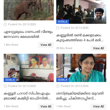
KERALA
Posted On 23-12-2025
Posted On 22-12-2025
ഏഴാറ്റുമുഖം ഗണപതി വീണ്ടും
കണ്ണൂരിൽ രണ്ട് മക്കളടക്കം
ജനവാസ മേഖലയിൽ
കുടുംബത്തിലെ 4 പേർ മരിച്ച
View All
നിലയിൽ
1 Min Read
View All
30 Min Read
KERALA
KERALA
Posted On 22-12-2025
Posted On 22-12-2025
കണ്ണൂർ പാറാട് സിപിഐഎം
ശസ്ത്രക്രിയയ്‌ക്കിടെ യുവതി
ബ്രാഞ്ച് കമ്മിറ്റി ഓഫിസിൽ
മരിച്ചു; ചികിത്സാപ്പിഴവ്
തീയിട്ടു; നേതാക്കളുടെ
ആരോപിച്ച് ബന്ധുക്കൾ;
View All
View All
1 Min Read
1 Min Read
ചിത്രങ്ങളടക്കം കത്തിയ
സംഭവം മാവേലിക്കരയിൽ