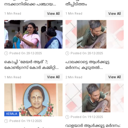
നടക്കാനിരിക്കെ പഞ്ചായത്ത്
തീപ്പിടിത്തം
മെമ്പർ മരിച്ചു
View All
View All
1 Min Read
1 Min Read
Posted On 20-12-2025
Posted On 20-12-2025
കൊച്ചി 'മേയർ ആര്' ?;
പാലക്കാട്ടെ ആള്‍ക്കൂട്ട
കോണ്‍ഗ്രസ് കോര്‍ കമ്മിറ്റി
മര്‍ദനം; കൂടുതല്‍
യോഗം ചൊവ്വാഴ്ച
അറസ്റ്റുണ്ടാവും, മര്‍ദിച്ചത് 15
View All
View All
1 Min Read
2 Min Read
അംഗ സംഘമെന്ന് വിവരം
KERALA
Posted On 19-12-2025
Posted On 19-12-2025
വാളയാർ ആൾക്കൂട്ട മർദനം: