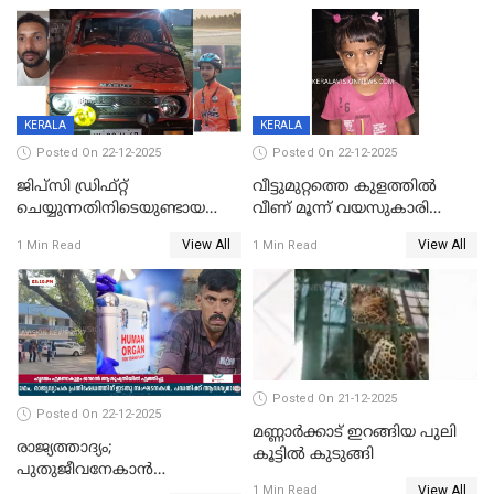
നിലയിൽ
KERALA
KERALA
Posted On 22-12-2025
Posted On 22-12-2025
ജിപ്സി ഡ്രിഫ്റ്റ്
വീട്ടുമുറ്റത്തെ കുളത്തിൽ
ചെയ്യുന്നതിനിടെയുണ്ടായ
വീണ് മൂന്ന് വയസുകാരി
അപകടം; 14 വയസുകാരന്
മരിച്ചു
View All
View All
1 Min Read
1 Min Read
ദാരുണാന്ത്യം; ജീപ്സി
ഓടിച്ചയാൾ അറസ്റ്റിൽ.
Posted On 21-12-2025
Posted On 22-12-2025
മണ്ണാർക്കാട് ഇറങ്ങിയ പുലി
രാജ്യത്താദ്യം;
കൂട്ടിൽ കുടുങ്ങി
പുതുജീവനേകാൻ
View All
ഷിബുവിന്റെ ഹൃദയം
1 Min Read