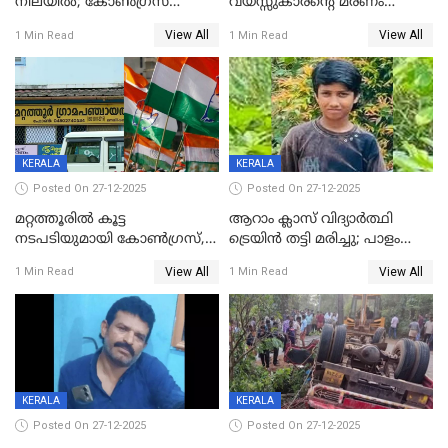
നിലയില്‍; കോണ്‍ഗ്രസ്
വയസ്സുകാരന്റെ മരണം
കൗണ്‍സിലറുടെ
കൊലപാതകം: അമ്മയും
View All
View All
1 Min Read
1 Min Read
മാനസികപീഡനമെന്ന് കുറിപ്പ്
സുഹൃത്തും പൊലീസ്
കസ്റ്റഡിയിൽ
KERALA
KERALA
Posted On 27-12-2025
Posted On 27-12-2025
മറ്റത്തൂരിൽ കൂട്ട
ആറാം ക്ലാസ് വിദ്യാർത്ഥി
നടപടിയുമായി കോണ്‍ഗ്രസ്,
ട്രെയിൻ തട്ടി മരിച്ചു; പാളം
ബിജെപി പാളയത്തിലെത്തിയ
മുറിച്ചുകടക്കുന്നതിനിടെ
View All
View All
1 Min Read
1 Min Read
എട്ട് പേര്‍ ഉള്‍പ്പെടെ
അപകടം മലപ്പുറത്ത്
പത്തുപേരെ പുറത്താക്കി,
ചൊവ്വന്നൂരിലും നടപടി
KERALA
KERALA
Posted On 27-12-2025
Posted On 27-12-2025