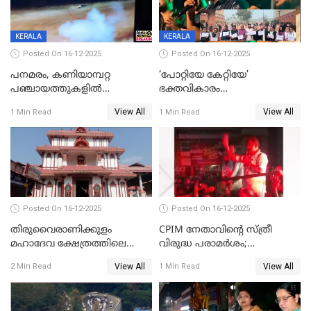
KERALA
KERALA
Posted On 16-12-2025
Posted On 16-12-2025
പനമരം, കണിയാമ്പറ്റ
‘പോറ്റിയേ കേറ്റിയേ’
പഞ്ചായത്തുകളിൽ
ഭക്തവികാരം
ബുധനാഴ്ച വിദ്യാഭ്യാസ
വ്രണപ്പെടുത്തിയെന്നു
View All
View All
1 Min Read
1 Min Read
സ്ഥാപനങ്ങൾക്ക് അവധി
ഡിജിപിക്ക് പരാതി; ശക്തമായ
നടപടി വേണമെന്നു
സിപിഐഎമ്മും
Posted On 16-12-2025
Posted On 16-12-2025
തിരുവൈരാണിക്കുളം
CPIM നേതാവിൻ്റെ സ്ത്രീ
മഹാദേവ ക്ഷേത്രത്തിലെ
വിരുദ്ധ പരാമർശം;
നടതുറപ്പ് മഹോത്സവത്തിന്
കേസെടുത്ത് പൊലീസ്
View All
View All
2 Min Read
1 Min Read
ജനുവരി 2 ന് തുടക്കമാകും