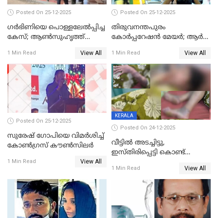
Posted On 25-12-2025
Posted On 25-12-2025
ഗര്‍ഭിണിയെ പൊള്ളലേല്‍പ്പിച്ച
തിരുവനന്തപുരം
കേസ്; ആണ്‍സുഹൃത്ത്
കോര്‍പ്പറേഷന്‍ മേയർ; ആര്‍
പിടിയില്‍
ശ്രീലേഖയ്ക്ക് മുൻതൂക്കം
View All
View All
1 Min Read
1 Min Read
KERALA
Posted On 25-12-2025
Posted On 24-12-2025
സുരേഷ് ഗോപിയെ വിമര്‍ശിച്ച്
വീട്ടിൽ അടച്ചിട്ടു,
കോണ്‍ഗ്രസ് കൗണ്‍സിലര്‍
ഇസ്തിരിപ്പെട്ടി കൊണ്ട്
View All
പൊള്ളിച്ചു; 8 മാസം
1 Min Read
View All
1 Min Read
ഗർഭിണിയായ യുവതിക്ക് ക്രൂര
മർദനം