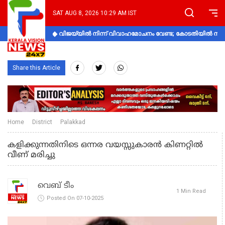
SAT AUG 8, 2026 10:29 AM IST
വിജയ്‌യിൽ നിന്ന് വിവാഹമോചനം വേണ്ട; കോടതിയിൽ നിലപാ
Share this Article
Home
District
Palakkad
കളിക്കുന്നതിനിടെ ഒന്നര വയസ്സുകാരൻ കിണറ്റിൽ
വീണ് മരിച്ചു
വെബ് ടീം
1 Min Read
Posted On 07-10-2025