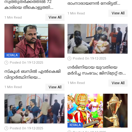
സ്വത്തുതര്‍ക്കത്തില്‍ 72
രാംനാരായണൻ നേരിട്ടത്
കാരിയെ തീകൊളുത്തി
കൊടും ക്രൂരത; ശരീരത്തിൽ
View All
കൊന്നു;
1 Min Read
നാൽപ്പതിലേറെ
View All
1 Min Read
ക്രൂരകൊലപാതകത്തില്‍
മുറിവുകളെന്ന് പോസ്റ്റ്‌മോർട്ടം
സഹോദരിപുത്രന് ജീവപര്യന്തം
റിപ്പോർട്ട്
KERALA
Posted On 19-12-2025
Posted On 19-12-2025
ഗര്‍ഭിണിയായ യുവതിയെ
സ്കൂൾ ബസിൽ എൽകെജി
മര്‍ദിച്ച സംഭവം; ജിസ്‌ട്രേറ്റ് തല
വിദ്യാര്‍ത്ഥിനിയെ
അന്വേഷണം വേണമെന്ന്
View All
ലൈംഗികമായി ഉപദ്രവിച്ചു;
1 Min Read
യുവതി
View All
1 Min Read
ക്ലീനര്‍ പിടിയിൽ
KERALA
Posted On 19-12-2025