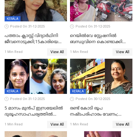
KERALA
Posted On 31-12-2025
Posted On 31-12-2025
പത്താം ക്ലാസ്സ് വിദ്യാര്‍ഥിനി
റെയിൽവേ സ്റ്റേഷനിൽ
ജീവനൊടുക്കി;15കാരിയെ
ബന്ധുവിനെ കൊണ്ടാക്കി
കണ്ടെത്തിയത്
മടങ്ങുന്നതിനിടെ ടോറസ്സ്
View All
View All
1 Min Read
1 Min Read
കിടപ്പുമുറിയില്‍ തൂങ്ങി മരിച്ച
ലോറി സ്കൂട്ടറിൽ ഇടിച്ചു :
നിലയിൽ
യുവതിക്ക് ദാരുണാന്ത്യം
KERALA
KERALA
Posted On 31-12-2025
Posted On 30-12-2025
5 മാസം മുൻപ് ഇസ്രയേലിൽ
രണ്ട് കോടി രൂപ
ദുരൂഹസാഹചര്യത്തിൽ
നഷ്ടപരിഹാരം വേണം;
മരിച്ചനിലയിൽ കണ്ടെത്തിയ
ജിസിഡിഎക്ക് വക്കീൽ
View All
View All
1 Min Read
1 Min Read
മലയാളി യുവാവിന്റെ ഭാര്യയും
നോട്ടീസയച്ച് ഉമാ തോമസ്
മരിച്ചു