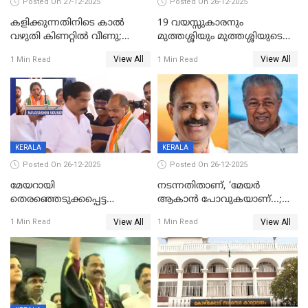
Posted On 27-12-2025
Posted On 26-12-2025
കളിക്കുന്നതിനിടെ കാൽ
19 വയസ്സുകാരനും
വഴുതി കിണറ്റിൽ വീണു;
മുത്തശ്ശിയും മുത്തശ്ശിയുടെ
ഒന്നര വയസ്സുകാരന്
സഹോദരിയും വീട്ടിൽ തൂങ്ങി
View All
View All
1 Min Read
1 Min Read
ദാരുണാന്ത്യം
മരിച്ചനിലയിൽ
KERALA
KERALA
Posted On 26-12-2025
Posted On 26-12-2025
മേയറായി
നടന്നതിതാണ്, ‘മേയർ
തെരഞ്ഞെടുക്കപ്പെട്ട
ആകാൻ പോവുകയാണ്...;
ശേഷമുള്ള പി ഇന്ദിരയുടെ
ആവട്ടെ, അഭിനന്ദനങ്ങൾ’;
View All
View All
1 Min Read
1 Min Read
ആദ്യ വോട്ട് അസാധു; കണ്ണൂർ
മുഖ്യമന്ത്രിയുടെ ഓഫീസ്
ഡെപ്യൂട്ടി മേയർ സ്ഥാനത്ത്
തന്നെ വിശദീകരിയ്ക്കുന്നു;
താഹിറിന് വിജയം
സത്യമിതാണ്