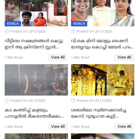
KERALA
KERALA
Posted On 23-12-2025
Posted On 23-12-2025
വീട്ടിലെ നക്ഷത്രങ്ങൾ കെട്ടു;
വി.കെ മിനി മോളും ഷൈനി
ഇനി ആ ക്രിസ്മസ് സ്റ്റാർ
മാത്യുവും കൊച്ചി മേയർ പദം
മാത്രം; പൈതങ്ങൾക്ക്
പങ്കിടും; ദീപ്തി മേരി വർഗീസ്
View All
View All
1 Min Read
1 Min Read
വേണ്ടിയുള്ള
മേയറാകില്ല
പിടിവലിക്കിടയിൽ
അപ്പൂപ്പനെതിരെ പോക്സോ
കേസ് ഒടുവിൽ 4 ജീവനുകൾ
പൊലിഞ്ഞു
Posted On 23-12-2025
Posted On 23-12-2025
കട കത്തിച്ച് കളയും,
ശബരിമല സ്വര്‍ണക്കവര്‍ച്ച
പറവൂരില്‍ ഭീകരാന്തരീക്ഷം
കേസ്; ദുരൂഹത കൂട്ടി
സൃഷ്ടിച്ച് കുട്ടി ലഹരിസംഘം
വിദേശവ്യവസായിയുടെ മൊഴി
View All
View All
1 Min Read
1 Min Read