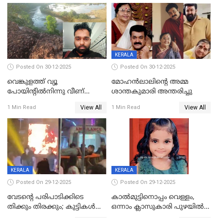
KERALA
Posted On 30-12-2025
Posted On 30-12-2025
വെങ്കുളത്ത് വ്യൂ
മോഹന്‍ലാലിന്‍റെ അമ്മ
പോയിന്റിൽനിന്നു വീണ്
ശാന്തകുമാരി അന്തരിച്ചു
യുവാവ് മരിച്ചു
View All
View All
1 Min Read
1 Min Read
KERALA
KERALA
Posted On 29-12-2025
Posted On 29-12-2025
വേടന്റെ പരിപാടിക്കിടെ
കാൽമുട്ടിനൊപ്പം വെള്ളം,
തിക്കും തിരക്കും; കുട്ടികള്‍
ഒന്നാം ക്ലാസുകാരി പുഴയിൽ
ഉള്‍പ്പെടെ നിരവധി പേര്‍ക്ക്
മുങ്ങി മരിച്ചു; ദാരുണ സംഭവം