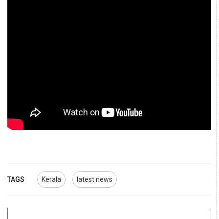
TAGS
Kerala
latest news