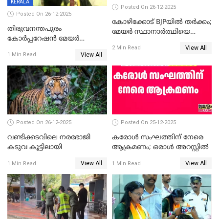
KERALA
Posted On 26-12-2025
Posted On 26-12-2025
കോഴിക്കോട് BJPയിൽ തർക്കം;
തിരുവനന്തപുരം
മേയർ സ്ഥാനാർത്ഥിയെ
കോര്‍പ്പറേഷന്‍ മേയര്‍
പരസ്യമായി പ്രഖ്യാപിച്ചില്ല
View All
തെരഞ്ഞെടുപ്പ്; സിപിഐഎം
2 Min Read
View All
1 Min Read
ഹൈക്കോടതിയിലേക്ക്;
സത്യപ്രതിജ്ഞ ചടങ്ങില്‍
ചട്ടലംഘനമെന്ന് പാർട്ടി
Posted On 26-12-2025
Posted On 25-12-2025
വണ്ടിക്കടവിലെ നരഭോജി
കരോള്‍ സംഘത്തിന് നേരെ
കടുവ കൂട്ടിലായി
ആക്രമണം; ഒരാള്‍ അറസ്റ്റില്‍
View All
View All
1 Min Read
1 Min Read