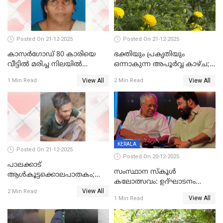
Posted On 21-12-2025
Posted On 21-12-2025
കാസർഗോഡ് 80 കാരിയെ
ഭക്തിയും പ്രകൃതിയും
വീട്ടിൽ മരിച്ച നിലയിൽ
ഒന്നാകുന്ന അപൂര്‍വ്വ കാഴ്ച;
കണ്ടെത്തി
ഭക്തർക്ക്
View All
View All
1 Min Read
2 Min Read
കാഴ്ചാനുഭവമൊരുക്കി
ശബരീ നന്ദനം
KERALA
Posted On 21-12-2025
Posted On 20-12-2025
പാലക്കാട്‌
സംസ്ഥാന സ്കൂൾ
ആൾകൂട്ടക്കൊലപാതകം;
കലോത്സവം: ഉദ്ഘാടനം
അന്വേഷണം
View All
മുഖ്യമന്ത്രി, സമാപനത്തിൽ
2 Min Read
ഊർജ്ജിതമാക്കിമാക്കി
View All
1 Min Read
മുഖ്യാതിഥിയായി
ക്രൈംബ്രാഞ്ച്
മോഹൻലാൽ