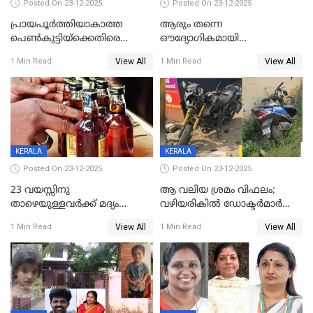
Posted On 23-12-2025
Posted On 23-12-2025
പ്രായപൂർത്തിയാകാത്ത
ആരും തന്നെ
പെൺകുട്ടിയ്ക്കെതിരെ
ഔദ്യോഗികമായി
ലൈംഗികാതിക്രമം; 36കാരന്
അറിയിച്ചിട്ടില്ല, മേയറെ
View All
View All
1 Min Read
1 Min Read
59 വർഷം തടവും 90,൦൦൦ രൂപ
കണ്ടെത്താൻ ഇന്ന് കോർ
പിഴയും ശിക്ഷ
കമ്മിറ്റി കൂടിയില്ല';
അതൃപ്തിയുമായി ദീപ്തി മേരി
വർഗീസ്
KERALA
KERALA
Posted On 23-12-2025
Posted On 23-12-2025
23 വയസ്സിനു
ആ വലിയ ശ്രമം വിഫലം;
താഴെയുള്ളവർക്ക് മദ്യം
വഴിയരികില്‍ ‌ഡോക്ടര്‍മാര്‍
നൽകിയതിനെതിരെ കർശന
ശസ്ത്രക്രിയ നടത്തിയ ലിനു
View All
View All
1 Min Read
1 Min Read
നടപടി;സ്ഥാപനങ്ങൾക്കെതിരെ
മരണത്തിന് കീഴടങ്ങി
രണ്ട് കേസുകൾ