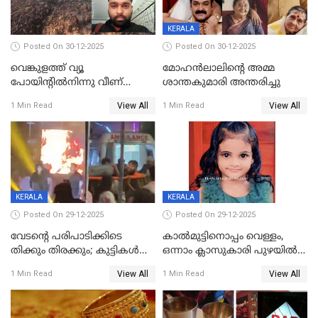
KERALA
Posted On 30-12-2025
Posted On 30-12-2025
വെങ്കുളത്ത് വ്യൂ
മോഹന്‍ലാലിന്‍റെ അമ്മ
പോയിന്റിൽനിന്നു വീണ്
ശാന്തകുമാരി അന്തരിച്ചു
യുവാവ് മരിച്ചു
View All
View All
1 Min Read
1 Min Read
KERALA
KERALA
Posted On 29-12-2025
Posted On 29-12-2025
വേടന്റെ പരിപാടിക്കിടെ
കാൽമുട്ടിനൊപ്പം വെള്ളം,
തിക്കും തിരക്കും; കുട്ടികള്‍
ഒന്നാം ക്ലാസുകാരി പുഴയിൽ
ഉള്‍പ്പെടെ നിരവധി പേര്‍ക്ക്
മുങ്ങി മരിച്ചു; ദാരുണ സംഭവം
View All
View All
1 Min Read
1 Min Read
പരിക്ക്; പാളം മറികടന്ന
കുട്ടികൾക്കൊപ്പം
യുവാവ് ട്രെയിന്‍ തട്ടി മരിച്ചു
കളിക്കുന്നതിനിടെ