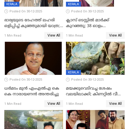
KERALA
KERALA
Posted On 30-12-2025
Posted On 30-12-2025
ഭാര്യയുടെ ദേഹത്ത് ലഹരി
ക്ലാസ് ടെസ്റ്റിൽ മാർക്ക്
ഒളിപ്പിച്ച് കുഞ്ഞുമായി യാത്ര;
കുറഞ്ഞു; 38 ഓളം
ഓട്ടോ വളഞ്ഞ് ദമ്പതികളെ
വിദ്യാർഥികളെ ട്യൂഷൻ
View All
View All
1 Min Read
1 Min Read
പിടികൂടി പൊലീസ്
സെന്ററിലെ അധ്യാപകന്‍
മർദിച്ചതായി പരാതി
KERALA
Posted On 30-12-2025
Posted On 30-12-2025
ധർമടം മുൻ എംഎല്‍എ കെ
മയക്കുവെടിവച്ച ശേഷം
കെ നാരായണന്‍ അന്തരിച്ചു
വലയിലാക്കി; കിണറ്റിൽ വീണ
കടുവയെ പുറത്തെത്തിച്ചു
View All
View All
1 Min Read
1 Min Read