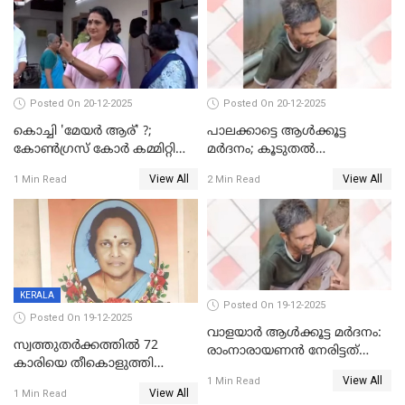
Posted On 20-12-2025
Posted On 20-12-2025
കൊച്ചി 'മേയർ ആര്' ?;
പാലക്കാട്ടെ ആള്‍ക്കൂട്ട
കോണ്‍ഗ്രസ് കോര്‍ കമ്മിറ്റി
മര്‍ദനം; കൂടുതല്‍
യോഗം ചൊവ്വാഴ്ച
അറസ്റ്റുണ്ടാവും, മര്‍ദിച്ചത് 15
View All
View All
1 Min Read
2 Min Read
അംഗ സംഘമെന്ന് വിവരം
KERALA
Posted On 19-12-2025
Posted On 19-12-2025
വാളയാർ ആൾക്കൂട്ട മർദനം:
സ്വത്തുതര്‍ക്കത്തില്‍ 72
രാംനാരായണൻ നേരിട്ടത്
കാരിയെ തീകൊളുത്തി
കൊടും ക്രൂരത; ശരീരത്തിൽ
View All
കൊന്നു;
1 Min Read
നാൽപ്പതിലേറെ
View All
1 Min Read
ക്രൂരകൊലപാതകത്തില്‍