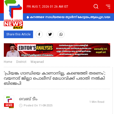
FRI AUG 7, 2026 01:26 AM IST
കനത്തമഴ സാധ്യതയെ തുടർന്ന് കോട്ടയം,ആലപ്പുഴ,വയനാട്
Share this Article
Home
District
Wayanad
'പ്രിയങ്ക ഗാന്ധിയെ കാണാനില്ല, കണ്ടെത്തി തരണം';
വയനാട് ജില്ലാ പൊലീസ് മേധാവിക്ക് പരാതി നല്‍കി
ബിജെപി
വെബ് ടീം
1 Min Read
Posted On 11-08-2025