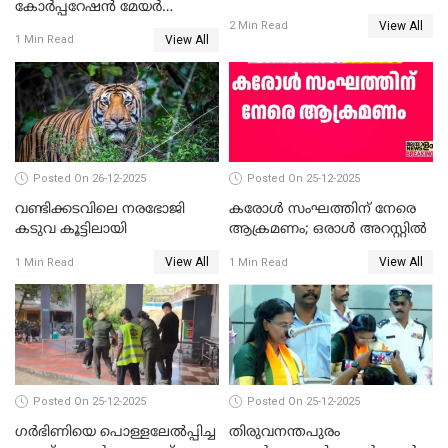
കോര്‍പ്പറേഷന്‍ മേയര്‍
പരസ്യമായി പ്രഖ്യാപിച്ചില്ല
View All
തെരഞ്ഞെടുപ്പ്; സിപിഐഎം
2 Min Read
View All
1 Min Read
ഹൈക്കോടതിയിലേക്ക്;
സത്യപ്രതിജ്ഞ ചടങ്ങില്‍
ചട്ടലംഘനമെന്ന് പാർട്ടി
Posted On 26-12-2025
Posted On 25-12-2025
വണ്ടിക്കടവിലെ നരഭോജി
കരോള്‍ സംഘത്തിന് നേരെ
കടുവ കൂട്ടിലായി
ആക്രമണം; ഒരാള്‍ അറസ്റ്റില്‍
View All
View All
1 Min Read
1 Min Read
Posted On 25-12-2025
Posted On 25-12-2025
ഗര്‍ഭിണിയെ പൊള്ളലേല്‍പ്പിച്ച
തിരുവനന്തപുരം