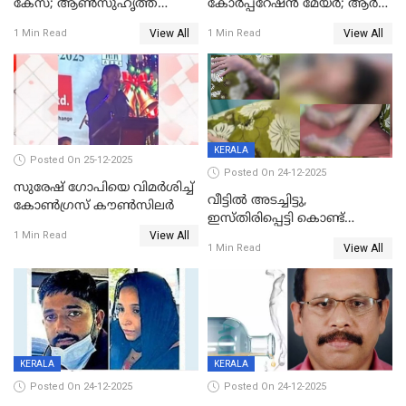
കേസ്; ആണ്‍സുഹൃത്ത്
കോര്‍പ്പറേഷന്‍ മേയർ; ആര്‍
പിടിയില്‍
ശ്രീലേഖയ്ക്ക് മുൻതൂക്കം
View All
View All
1 Min Read
1 Min Read
KERALA
Posted On 25-12-2025
Posted On 24-12-2025
സുരേഷ് ഗോപിയെ വിമര്‍ശിച്ച്
വീട്ടിൽ അടച്ചിട്ടു,
കോണ്‍ഗ്രസ് കൗണ്‍സിലര്‍
ഇസ്തിരിപ്പെട്ടി കൊണ്ട്
View All
പൊള്ളിച്ചു; 8 മാസം
1 Min Read
View All
1 Min Read
ഗർഭിണിയായ യുവതിക്ക് ക്രൂര
മർദനം
KERALA
KERALA
Posted On 24-12-2025
Posted On 24-12-2025