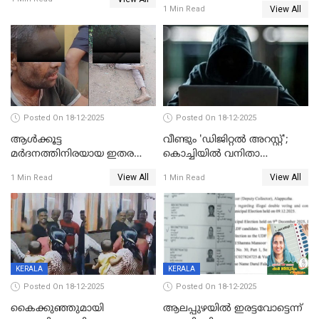
കാൽനാട്ടൽ 20 ന്
View All
1 Min Read
Posted On 18-12-2025
Posted On 18-12-2025
ആൾക്കൂട്ട
വീണ്ടും 'ഡിജിറ്റല്‍ അറസ്റ്റ്';
മർദനത്തിനിരയായ ഇതര
കൊച്ചിയില്‍ വനിതാ
സംസ്ഥാന തൊഴിലാളി മരിച്ചു;
ഡോക്ടര്‍ക്ക് നഷ്ടമായത് 6.38
View All
View All
1 Min Read
1 Min Read
നടുക്കുന്ന സംഭവം
കോടി രൂപ
വാളയാറിൽ
KERALA
KERALA
Posted On 18-12-2025
Posted On 18-12-2025
കൈക്കുഞ്ഞുമായി
ആലപ്പുഴയിൽ ഇരട്ടവോട്ടെന്ന്