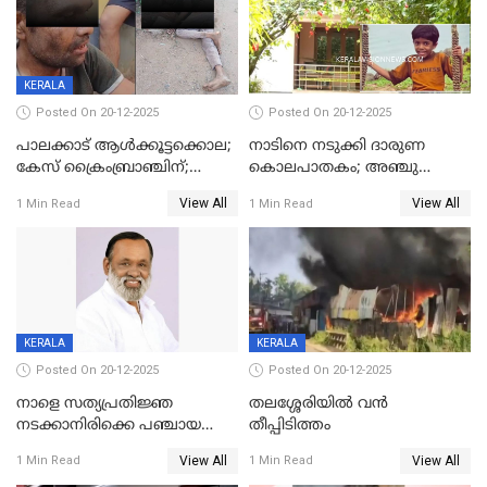
KERALA
Posted On 20-12-2025
Posted On 20-12-2025
പാലക്കാട് ആൾക്കൂട്ടക്കൊല;
നാടിനെ നടുക്കി ദാരുണ
കേസ് ക്രൈംബ്രാഞ്ചിന്;
കൊലപാതകം; അഞ്ചു
DYSPയുടെ നേതൃത്വത്തിൽ
വയസ്സുകാരനെ 'അമ്മ
View All
View All
1 Min Read
1 Min Read
അന്വേഷിക്കും
കഴുത്തുഞെരിച്ച് കൊന്നു
KERALA
KERALA
Posted On 20-12-2025
Posted On 20-12-2025
നാളെ സത്യപ്രതിജ്ഞ
തലശ്ശേരിയിൽ വൻ
നടക്കാനിരിക്കെ പഞ്ചായത്ത്
തീപ്പിടിത്തം
മെമ്പർ മരിച്ചു
View All
View All
1 Min Read
1 Min Read