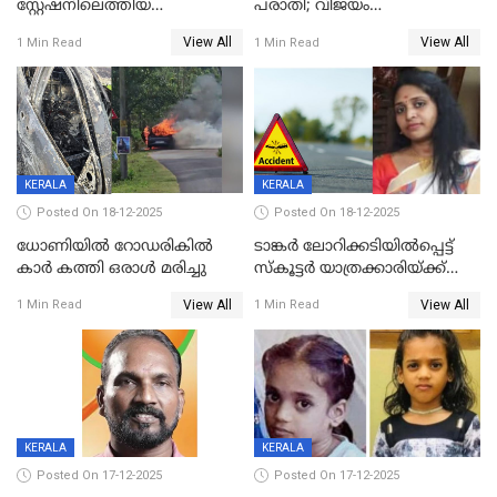
സ്റ്റേഷനിലെത്തിയ
പരാതി; വിജയം
യുവതിയ്ക്ക് മർദ്ദനം; സിഐ
റദ്ദാക്കണമെന്ന് വലിയമരം
View All
View All
1 Min Read
1 Min Read
കരണത്തടിച്ചു; CC ടിവി
വാർഡിലെ എൽഡിഎഫ്
ദൃശ്യങ്ങൾ പുറത്ത്
സ്ഥാനാർത്ഥി
KERALA
KERALA
Posted On 18-12-2025
Posted On 18-12-2025
ധോണിയിൽ റോഡരികിൽ
ടാങ്കർ ലോറിക്കടിയിൽപ്പെട്ട്
കാർ കത്തി ഒരാൾ മരിച്ചു
സ്കൂട്ടർ യാത്രക്കാരിയ്ക്ക്
ദാരുണാന്ത്യം; അപകടം
View All
View All
1 Min Read
1 Min Read
കണ്ടോത്ത് ദേശീയ പാതയിൽ
KERALA
KERALA
Posted On 17-12-2025
Posted On 17-12-2025