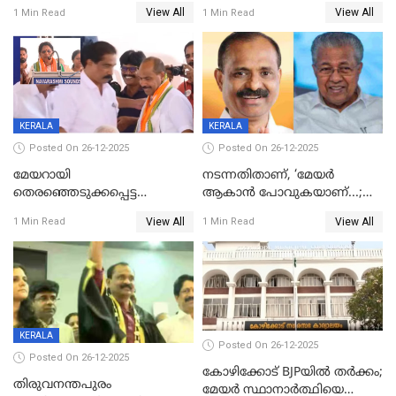
ഒന്നര വയസ്സുകാരന്
സഹോദരിയും വീട്ടിൽ തൂങ്ങി
View All
View All
1 Min Read
1 Min Read
ദാരുണാന്ത്യം
മരിച്ചനിലയിൽ
KERALA
KERALA
Posted On 26-12-2025
Posted On 26-12-2025
മേയറായി
നടന്നതിതാണ്, ‘മേയർ
തെരഞ്ഞെടുക്കപ്പെട്ട
ആകാൻ പോവുകയാണ്...;
ശേഷമുള്ള പി ഇന്ദിരയുടെ
ആവട്ടെ, അഭിനന്ദനങ്ങൾ’;
View All
View All
1 Min Read
1 Min Read
ആദ്യ വോട്ട് അസാധു; കണ്ണൂർ
മുഖ്യമന്ത്രിയുടെ ഓഫീസ്
ഡെപ്യൂട്ടി മേയർ സ്ഥാനത്ത്
തന്നെ വിശദീകരിയ്ക്കുന്നു;
താഹിറിന് വിജയം
സത്യമിതാണ്
KERALA
Posted On 26-12-2025
Posted On 26-12-2025
കോഴിക്കോട് BJPയിൽ തർക്കം;
തിരുവനന്തപുരം
മേയർ സ്ഥാനാർത്ഥിയെ