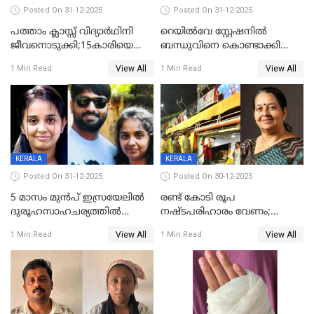
Posted On 31-12-2025
Posted On 31-12-2025
പത്താം ക്ലാസ്സ് വിദ്യാര്‍ഥിനി
റെയിൽവേ സ്റ്റേഷനിൽ
ജീവനൊടുക്കി;15കാരിയെ
ബന്ധുവിനെ കൊണ്ടാക്കി
കണ്ടെത്തിയത്
മടങ്ങുന്നതിനിടെ ടോറസ്സ്
View All
View All
1 Min Read
1 Min Read
കിടപ്പുമുറിയില്‍ തൂങ്ങി മരിച്ച
ലോറി സ്കൂട്ടറിൽ ഇടിച്ചു :
നിലയിൽ
യുവതിക്ക് ദാരുണാന്ത്യം
KERALA
KERALA
Posted On 31-12-2025
Posted On 30-12-2025
5 മാസം മുൻപ് ഇസ്രയേലിൽ
രണ്ട് കോടി രൂപ
ദുരൂഹസാഹചര്യത്തിൽ
നഷ്ടപരിഹാരം വേണം;
മരിച്ചനിലയിൽ കണ്ടെത്തിയ
ജിസിഡിഎക്ക് വക്കീൽ
View All
View All
1 Min Read
1 Min Read
മലയാളി യുവാവിന്റെ ഭാര്യയും
നോട്ടീസയച്ച് ഉമാ തോമസ്
മരിച്ചു