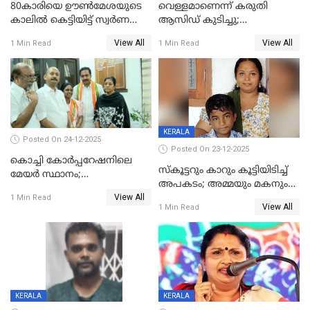
80കാരിയെ ഊൺമേശയുടെ
വെള്ളമാണെന്ന് കരുതി
കാലിൽ കെട്ടിയിട്ട് സ്വർണവും
ആസിഡ് കുടിച്ചു;
പണവും കവർന്നു;
ചികിത്സയിലിരുന്ന ആള്‍
View All
View All
1 Min Read
1 Min Read
കൊച്ചുമകനും സുഹൃത്തും
മരിച്ചു
അറസ്റ്റിൽ
KERALA
Posted On 24-12-2025
Posted On 23-12-2025
കൊച്ചി കോര്‍പ്പറേഷനിലെ
സ്കൂട്ടറും കാറും കൂട്ടിയിടിച്ച്
മേയര്‍ സ്ഥാനം;
അപകടം; അമ്മയും മകനും
കോണ്‍ഗ്രസില്‍ അതൃപതി
View All
മരിച്ചു, മറ്റൊരു മകൻ
1 Min Read
രൂക്ഷം
View All
1 Min Read
ഗുരുതരാവസ്ഥയിൽ
KERALA
KERALA