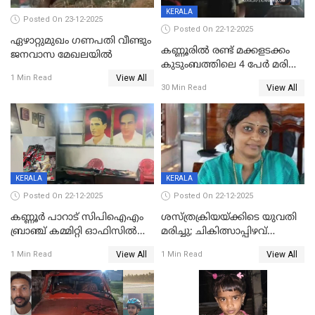
KERALA
Posted On 23-12-2025
Posted On 22-12-2025
ഏഴാറ്റുമുഖം ഗണപതി വീണ്ടും
കണ്ണൂരിൽ രണ്ട് മക്കളടക്കം
ജനവാസ മേഖലയിൽ
കുടുംബത്തിലെ 4 പേർ മരിച്ച
View All
നിലയിൽ
1 Min Read
View All
30 Min Read
KERALA
KERALA
Posted On 22-12-2025
Posted On 22-12-2025
കണ്ണൂർ പാറാട് സിപിഐഎം
ശസ്ത്രക്രിയയ്‌ക്കിടെ യുവതി
ബ്രാഞ്ച് കമ്മിറ്റി ഓഫിസിൽ
മരിച്ചു; ചികിത്സാപ്പിഴവ്
തീയിട്ടു; നേതാക്കളുടെ
ആരോപിച്ച് ബന്ധുക്കൾ;
View All
View All
1 Min Read
1 Min Read
ചിത്രങ്ങളടക്കം കത്തിയ
സംഭവം മാവേലിക്കരയിൽ
നിലയിൽ