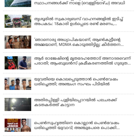
സ്ഥാപനങ്ങൾക്ക് നാളെ (വെള്ളിയാഴ്ച) അവധി
KERALA
തൃശൂരിൽ സ്വകാര്യബസ് വാഹനങ്ങളില്‍ ഇടിച്ച്
അപകടം: 18കാരി ഉൾപ്പെടെ രണ്ട് മരണം,
പത്തോളം പേർക്ക് പരിക്ക്
KERALA
'ഞാനൊരു അധ്യാപികയാണ്, ആണ്‍കുട്ടീന്റെ
അമ്മയാണ്‌, MDMA കൊടുത്തിട്ടില്ല; കീർത്തന
മാധ്യമങ്ങളോട്; പൊലീസ് കസ്റ്റഡിയിൽ വിട്ട്
കോടതി, ജാമ്യാപേക്ഷ തള്ളി
ആര്‍ രാജേഷിന്റെ മൃതദേഹത്തോട് അനാദരവെന്ന്
പരാതി; ആംബുലന്‍സ് ക്രമീകരണത്തില്‍ ഗുരുതര
വീഴ്ച; മൃതദേഹം ചാവക്കാട് വരെ എത്തിച്ചത്
ഫ്രീസര്‍ സംവിധാനം ഇല്ലാതെയെന്നും ആരോപണം
യുവതിയെ കൊലപ്പെടുത്താൻ പെൺവേഷം
ധരിച്ചെത്തി; അഞ്ചംഗ സംഘം പിടിയിൽ
അതിരപ്പിള്ളി പുളിയിലപ്പാറയിൽ പലചരക്ക്
കടതകർത്ത് കാട്ടാന
KERALA
പെണ്‍സുഹൃത്തിനെ കൊല്ലാന്‍ പെണ്‍വേഷം
ധരിച്ചെത്തി യുവാവ്; അഞ്ചുപേരെ പൊക്കി
പൊലീസ്
KERALA