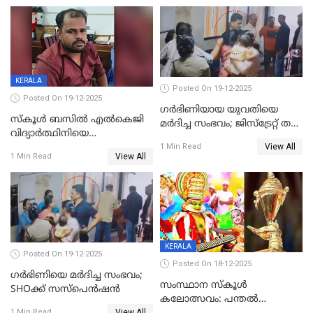
മുറിവുകളെന്ന് പോസ്റ്റ്‌മോർട്ടം
സഹോദരിപുത്രന് ജീവപര്യന്തം
റിപ്പോർട്ട്
KERALA
Posted On 19-12-2025
Posted On 19-12-2025
ഗര്‍ഭിണിയായ യുവതിയെ
സ്കൂൾ ബസിൽ എൽകെജി
മര്‍ദിച്ച സംഭവം; ജിസ്‌ട്രേറ്റ് തല
വിദ്യാര്‍ത്ഥിനിയെ
അന്വേഷണം വേണമെന്ന്
View All
ലൈംഗികമായി ഉപദ്രവിച്ചു;
1 Min Read
യുവതി
View All
1 Min Read
ക്ലീനര്‍ പിടിയിൽ
KERALA
Posted On 19-12-2025
Posted On 18-12-2025
ഗര്‍ഭിണിയെ മർദിച്ച സംഭവം;
സംസ്ഥാന സ്കൂൾ
SHOക്ക് സസ്പെൻഷൻ
കലോത്സവം: പന്തൽ
View All
1 Min Read