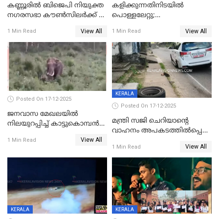
കണ്ണൂരിൽ ബിജെപി നിയുക്ത
കളിക്കുന്നതിനിടയിൽ
നഗരസഭാ കൗൺസിലർക്ക് 36
പൊള്ളലേറ്റു;
വർഷം തടവുശിക്ഷ
ചികിത്സയിലായിരുന്ന രണ്ടാം
View All
View All
1 Min Read
1 Min Read
ക്ലാസ് വിദ്യാർത്ഥിനി മരിച്ചു
KERALA
Posted On 17-12-2025
Posted On 17-12-2025
ജനവാസ മേഖലയില്‍
മന്ത്രി സജി ചെറിയാന്റെ
നിലയുറപ്പിച്ച് കാട്ടുകൊമ്പന്‍
വാഹനം അപകടത്തിൽപ്പെട്ടു;
പടയപ്പ
View All
മന്ത്രിയും സംഘവും
1 Min Read
View All
1 Min Read
രക്ഷപ്പെട്ടത് തലനാരിടയ്ക്ക്
KERALA
KERALA