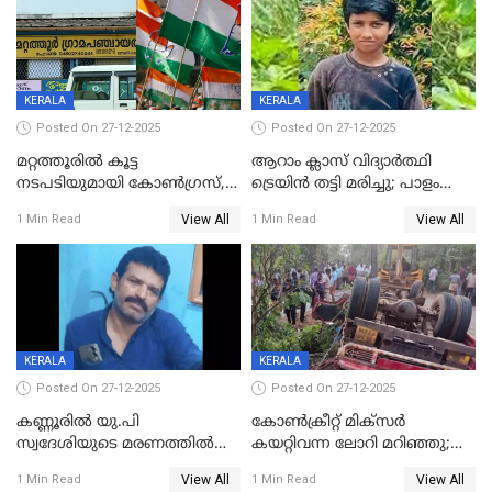
KERALA
KERALA
Posted On 27-12-2025
Posted On 27-12-2025
മറ്റത്തൂരിൽ കൂട്ട
ആറാം ക്ലാസ് വിദ്യാർത്ഥി
നടപടിയുമായി കോണ്‍ഗ്രസ്,
ട്രെയിൻ തട്ടി മരിച്ചു; പാളം
ബിജെപി പാളയത്തിലെത്തിയ
മുറിച്ചുകടക്കുന്നതിനിടെ
View All
View All
1 Min Read
1 Min Read
എട്ട് പേര്‍ ഉള്‍പ്പെടെ
അപകടം മലപ്പുറത്ത്
പത്തുപേരെ പുറത്താക്കി,
ചൊവ്വന്നൂരിലും നടപടി
KERALA
KERALA
Posted On 27-12-2025
Posted On 27-12-2025
കണ്ണൂരിൽ യു.പി
കോണ്‍ക്രീറ്റ് മിക്‌സര്‍
സ്വദേശിയുടെ മരണത്തിൽ
കയറ്റിവന്ന ലോറി മറിഞ്ഞു;
അഞ്ചംഗ സംഘത്തിനെതിരെ
രണ്ടുപേര്‍ക്ക് ദാരുണാന്ത്യം;
View All
View All
1 Min Read
1 Min Read
കേസ്; തർക്കമുണ്ടായത്
അപകടം കണ്ണൂരിൽ