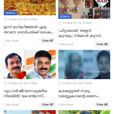
KERALA
KERALA
Posted On 29-12-2025
Posted On 29-12-2025
ഇന്ന് മാറിമറിഞ്ഞത് ഏഴു
'ഫിറ്റായാൽ' അളവ്
തവണ; ഒരാഴ്ചയ്ക്ക് ശേഷം
കുറയും,'സ്‌മോൾ കുറവ്
സ്വർണവിലയിൽ ഇടിവ്
View All
പിടികൂടി; ബാറിന് 25,000 രൂപ
1 Min Read
View All
1 Min Read
പിഴ
Posted On 29-12-2025
Posted On 29-12-2025
വ്യാപാരി ജീവനൊടുക്കിയ
കഴക്കൂട്ടത്ത് നാലു
നിലയില്‍; കോണ്‍ഗ്രസ്
വയസ്സുകാരന്റെ മരണം
കൗണ്‍സിലറുടെ
കൊലപാതകം: അമ്മയും
View All
View All
1 Min Read
1 Min Read
മാനസികപീഡനമെന്ന് കുറിപ്പ്
സുഹൃത്തും പൊലീസ്
കസ്റ്റഡിയിൽ