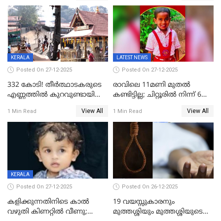
ഫേഷ്യലിന് 300 രൂപ
ആവശ്യപ്പെട്ടതിനെച്ചൊല്ലി
KERALA
LATEST NEWS
Posted On 27-12-2025
Posted On 27-12-2025
332 കോടി! തീർത്ഥാടകരുടെ
രാവിലെ 11മണി മുതൽ
എണ്ണത്തിൽ കുറവുണ്ടായിട്ടും
കണ്ടിട്ടില്ല; ചിറ്റൂരിൽ നിന്ന് 6
ശബരിമലയിൽ വരുമാനം
വയസ്സുകാരനെ കാണാതായി
View All
View All
1 Min Read
1 Min Read
കുതിച്ചുയരുന്നു
KERALA
Posted On 27-12-2025
Posted On 26-12-2025
കളിക്കുന്നതിനിടെ കാൽ
19 വയസ്സുകാരനും
വഴുതി കിണറ്റിൽ വീണു;
മുത്തശ്ശിയും മുത്തശ്ശിയുടെ