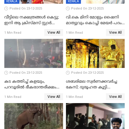
KERALA
KERALA
Posted On 23-12-2025
Posted On 23-12-2025
വീട്ടിലെ നക്ഷത്രങ്ങൾ കെട്ടു;
വി.കെ മിനി മോളും ഷൈനി
ഇനി ആ ക്രിസ്മസ് സ്റ്റാർ
മാത്യുവും കൊച്ചി മേയർ പദം
മാത്രം; പൈതങ്ങൾക്ക്
പങ്കിടും; ദീപ്തി മേരി വർഗീസ്
View All
View All
1 Min Read
1 Min Read
വേണ്ടിയുള്ള
മേയറാകില്ല
പിടിവലിക്കിടയിൽ
അപ്പൂപ്പനെതിരെ പോക്സോ
കേസ് ഒടുവിൽ 4 ജീവനുകൾ
പൊലിഞ്ഞു
Posted On 23-12-2025
Posted On 23-12-2025
കട കത്തിച്ച് കളയും,
ശബരിമല സ്വര്‍ണക്കവര്‍ച്ച
പറവൂരില്‍ ഭീകരാന്തരീക്ഷം
കേസ്; ദുരൂഹത കൂട്ടി
സൃഷ്ടിച്ച് കുട്ടി ലഹരിസംഘം
വിദേശവ്യവസായിയുടെ മൊഴി
View All
View All
1 Min Read
1 Min Read