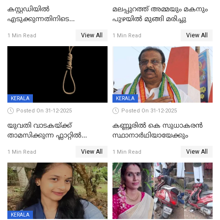
കസ്റ്റഡിയിൽ
മലപ്പുറത്ത് അമ്മയും മകനും
എടുക്കുന്നതിനിടെ
പുഴയിൽ മുങ്ങി മരിച്ചു
വിലങ്ങുമായി രക്ഷപ്പെട്ട
View All
View All
1 Min Read
1 Min Read
വധശ്രമക്കേസ് പ്രതി പിടിയിൽ
KERALA
KERALA
Posted On 31-12-2025
Posted On 31-12-2025
യുവതി വാടകയ്ക്ക്
കണ്ണൂരിൽ കെ സുധാകരൻ
താമസിക്കുന്ന ഫ്ലാറ്റില്‍
സ്ഥാനാർഥിയായേക്കും
തൂങ്ങിമരിച്ച നിലയില്‍;
View All
View All
1 Min Read
1 Min Read
സംഭവം കൈതപ്പൊയിലില്‍
KERALA