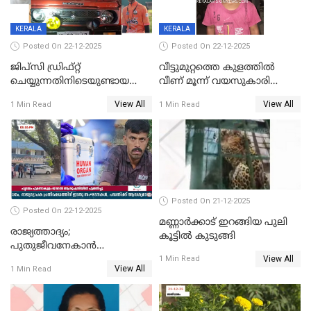
KERALA
KERALA
Posted On 22-12-2025
Posted On 22-12-2025
ജിപ്സി ഡ്രിഫ്റ്റ്
വീട്ടുമുറ്റത്തെ കുളത്തിൽ
ചെയ്യുന്നതിനിടെയുണ്ടായ
വീണ് മൂന്ന് വയസുകാരി
അപകടം; 14 വയസുകാരന്
മരിച്ചു
View All
View All
1 Min Read
1 Min Read
ദാരുണാന്ത്യം; ജീപ്സി
ഓടിച്ചയാൾ അറസ്റ്റിൽ.
Posted On 21-12-2025
Posted On 22-12-2025
മണ്ണാർക്കാട് ഇറങ്ങിയ പുലി
രാജ്യത്താദ്യം;
കൂട്ടിൽ കുടുങ്ങി
പുതുജീവനേകാൻ
View All
ഷിബുവിന്റെ ഹൃദയം
1 Min Read
View All
1 Min Read
എറണാകുളം സർക്കാർ
ജനറൽ
ആശുപത്രിയിലെത്തിച്ചു