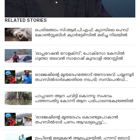
RELATED STORIES
പെരിങ്ങോം സി.ആർ.പി.എഫ്. ക്യാമ്പിലെ ഹെഡ്
കോൺസ്റ്റബിൾ ക്വാർട്ടേഴ്സിൽ മരിച്ച നിലയിൽ
LATEST NEWS
'ഓപ്പറേഷൻ റോളക്സ്'; പോക്സോ കേസിൽ
ഗുണ്ടാ തലവൻ സാഗേഷ് കുമ്പാളി അറസ്റ്റിൽ
KERALA
രാജേഷിന്റെ മൃതദേഹത്തോട് അനാദരവ്: പയ്യന്നൂർ
തഹസിൽദാർക്കെതിരെ നടപടി; സസ്പെൻഡ്
ചെയ്യാൻ നിർദേശം നൽകി മന്ത്രി
KERALA
പാപ്പാനെ ആന ചവിട്ടി കൊന്നു; സംഭവം
പത്തനംതിട്ട കോന്നി ആന പരിപാലനകേന്ദ്രത്തിൽ
KERALA
‘രാജേഷിന്‍റെ മൃതദേഹം കൊണ്ടുപോകാന്‍
തഹസില്‍ദാര്‍ പണം ആവശ്യപ്പെട്ടു’;
ഗുരുതരആരോപണം
LATEST NEWS
ട്രംപിന്റെ മരുമകന്‍ ആലപ്പുഴയില്‍; ഹൗസ് ബോട്ട്