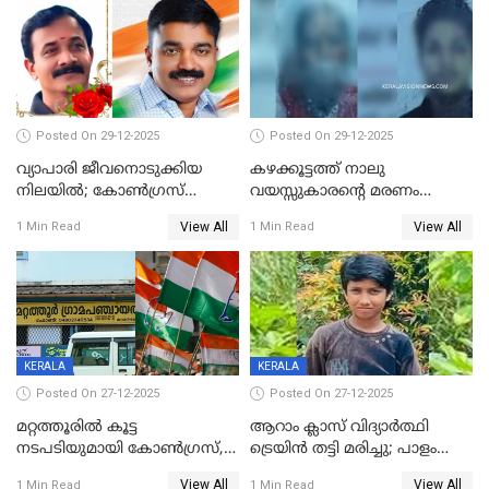
Posted On 29-12-2025
Posted On 29-12-2025
വ്യാപാരി ജീവനൊടുക്കിയ
കഴക്കൂട്ടത്ത് നാലു
നിലയില്‍; കോണ്‍ഗ്രസ്
വയസ്സുകാരന്റെ മരണം
കൗണ്‍സിലറുടെ
കൊലപാതകം: അമ്മയും
View All
View All
1 Min Read
1 Min Read
മാനസികപീഡനമെന്ന് കുറിപ്പ്
സുഹൃത്തും പൊലീസ്
കസ്റ്റഡിയിൽ
KERALA
KERALA
Posted On 27-12-2025
Posted On 27-12-2025
മറ്റത്തൂരിൽ കൂട്ട
ആറാം ക്ലാസ് വിദ്യാർത്ഥി
നടപടിയുമായി കോണ്‍ഗ്രസ്,
ട്രെയിൻ തട്ടി മരിച്ചു; പാളം
ബിജെപി പാളയത്തിലെത്തിയ
മുറിച്ചുകടക്കുന്നതിനിടെ
View All
View All
1 Min Read
1 Min Read