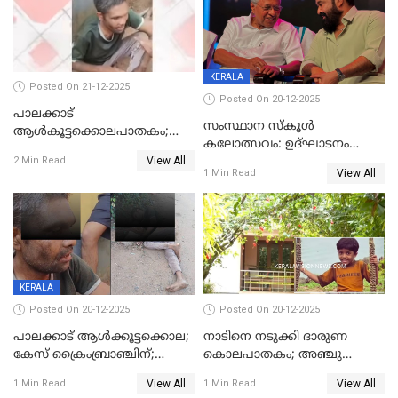
KERALA
Posted On 21-12-2025
Posted On 20-12-2025
പാലക്കാട്‌
സംസ്ഥാന സ്കൂൾ
ആൾകൂട്ടക്കൊലപാതകം;
കലോത്സവം: ഉദ്ഘാടനം
അന്വേഷണം
View All
മുഖ്യമന്ത്രി, സമാപനത്തിൽ
2 Min Read
ഊർജ്ജിതമാക്കിമാക്കി
View All
1 Min Read
മുഖ്യാതിഥിയായി
ക്രൈംബ്രാഞ്ച്
മോഹൻലാൽ
KERALA
Posted On 20-12-2025
Posted On 20-12-2025
പാലക്കാട് ആൾക്കൂട്ടക്കൊല;
നാടിനെ നടുക്കി ദാരുണ
കേസ് ക്രൈംബ്രാഞ്ചിന്;
കൊലപാതകം; അഞ്ചു
DYSPയുടെ നേതൃത്വത്തിൽ
വയസ്സുകാരനെ 'അമ്മ
View All
View All
1 Min Read
1 Min Read
അന്വേഷിക്കും
കഴുത്തുഞെരിച്ച് കൊന്നു