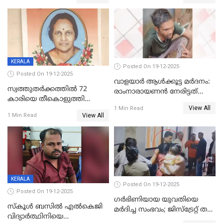
അംഗ സംഘമെന്ന് വിവരം
KERALA
Posted On 19-12-2025
Posted On 19-12-2025
വാളയാർ ആൾക്കൂട്ട മർദനം:
സ്വത്തുതര്‍ക്കത്തില്‍ 72
രാംനാരായണൻ നേരിട്ടത്
കാരിയെ തീകൊളുത്തി
കൊടും ക്രൂരത; ശരീരത്തിൽ
View All
കൊന്നു;
1 Min Read
നാൽപ്പതിലേറെ
View All
1 Min Read
ക്രൂരകൊലപാതകത്തില്‍
മുറിവുകളെന്ന് പോസ്റ്റ്‌മോർട്ടം
സഹോദരിപുത്രന് ജീവപര്യന്തം
റിപ്പോർട്ട്
KERALA
Posted On 19-12-2025
Posted On 19-12-2025
ഗര്‍ഭിണിയായ യുവതിയെ
സ്കൂൾ ബസിൽ എൽകെജി
മര്‍ദിച്ച സംഭവം; ജിസ്‌ട്രേറ്റ് തല
വിദ്യാര്‍ത്ഥിനിയെ
അന്വേഷണം വേണമെന്ന്