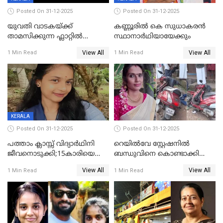
Posted On 31-12-2025
Posted On 31-12-2025
യുവതി വാടകയ്ക്ക്
കണ്ണൂരിൽ കെ സുധാകരൻ
താമസിക്കുന്ന ഫ്ലാറ്റില്‍
സ്ഥാനാർഥിയായേക്കും
തൂങ്ങിമരിച്ച നിലയില്‍;
View All
View All
1 Min Read
1 Min Read
സംഭവം കൈതപ്പൊയിലില്‍
KERALA
Posted On 31-12-2025
Posted On 31-12-2025
പത്താം ക്ലാസ്സ് വിദ്യാര്‍ഥിനി
റെയിൽവേ സ്റ്റേഷനിൽ
ജീവനൊടുക്കി;15കാരിയെ
ബന്ധുവിനെ കൊണ്ടാക്കി
കണ്ടെത്തിയത്
മടങ്ങുന്നതിനിടെ ടോറസ്സ്
View All
View All
1 Min Read
1 Min Read
കിടപ്പുമുറിയില്‍ തൂങ്ങി മരിച്ച
ലോറി സ്കൂട്ടറിൽ ഇടിച്ചു :
നിലയിൽ
യുവതിക്ക് ദാരുണാന്ത്യം