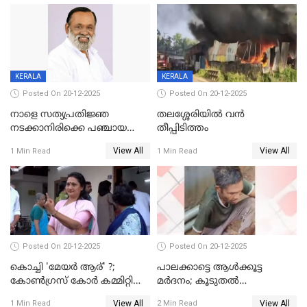
KERALA
KERALA
Posted On 20-12-2025
Posted On 20-12-2025
നാളെ സത്യപ്രതിജ്ഞ
തലശ്ശേരിയിൽ വൻ
നടക്കാനിരിക്കെ പഞ്ചായത്ത്
തീപ്പിടിത്തം
മെമ്പർ മരിച്ചു
View All
View All
1 Min Read
1 Min Read
Posted On 20-12-2025
Posted On 20-12-2025
കൊച്ചി 'മേയർ ആര്' ?;
പാലക്കാട്ടെ ആള്‍ക്കൂട്ട
കോണ്‍ഗ്രസ് കോര്‍ കമ്മിറ്റി
മര്‍ദനം; കൂടുതല്‍
യോഗം ചൊവ്വാഴ്ച
അറസ്റ്റുണ്ടാവും, മര്‍ദിച്ചത് 15
View All
View All
1 Min Read
2 Min Read