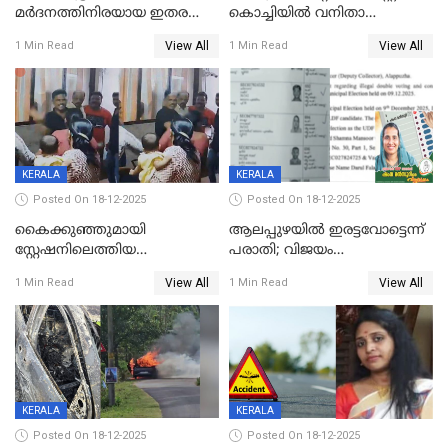
മർദനത്തിനിരയായ ഇതര
കൊച്ചിയില്‍ വനിതാ
സംസ്ഥാന തൊഴിലാളി മരിച്ചു;
ഡോക്ടര്‍ക്ക് നഷ്ടമായത് 6.38
View All
View All
1 Min Read
1 Min Read
നടുക്കുന്ന സംഭവം
കോടി രൂപ
വാളയാറിൽ
KERALA
KERALA
Posted On 18-12-2025
Posted On 18-12-2025
കൈക്കുഞ്ഞുമായി
ആലപ്പുഴയിൽ ഇരട്ടവോട്ടെന്ന്
സ്റ്റേഷനിലെത്തിയ
പരാതി; വിജയം
യുവതിയ്ക്ക് മർദ്ദനം; സിഐ
റദ്ദാക്കണമെന്ന് വലിയമരം
View All
View All
1 Min Read
1 Min Read
കരണത്തടിച്ചു; CC ടിവി
വാർഡിലെ എൽഡിഎഫ്
ദൃശ്യങ്ങൾ പുറത്ത്
സ്ഥാനാർത്ഥി
KERALA
KERALA
Posted On 18-12-2025
Posted On 18-12-2025