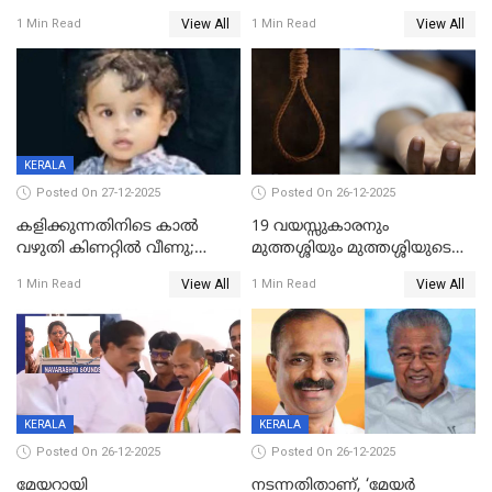
ശബരിമലയിൽ വരുമാനം
വയസ്സുകാരനെ കാണാതായി
View All
View All
1 Min Read
1 Min Read
കുതിച്ചുയരുന്നു
KERALA
Posted On 27-12-2025
Posted On 26-12-2025
കളിക്കുന്നതിനിടെ കാൽ
19 വയസ്സുകാരനും
വഴുതി കിണറ്റിൽ വീണു;
മുത്തശ്ശിയും മുത്തശ്ശിയുടെ
ഒന്നര വയസ്സുകാരന്
സഹോദരിയും വീട്ടിൽ തൂങ്ങി
View All
View All
1 Min Read
1 Min Read
ദാരുണാന്ത്യം
മരിച്ചനിലയിൽ
KERALA
KERALA
Posted On 26-12-2025
Posted On 26-12-2025
മേയറായി
നടന്നതിതാണ്, ‘മേയർ