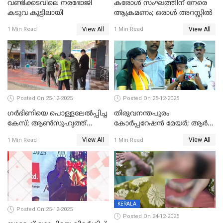
വണ്ടിക്കടവിലെ നരഭോജി
കരോള്‍ സംഘത്തിന് നേരെ
കടുവ കൂട്ടിലായി
ആക്രമണം; ഒരാള്‍ അറസ്റ്റില്‍
View All
View All
1 Min Read
1 Min Read
Posted On 25-12-2025
Posted On 25-12-2025
ഗര്‍ഭിണിയെ പൊള്ളലേല്‍പ്പിച്ച
തിരുവനന്തപുരം
കേസ്; ആണ്‍സുഹൃത്ത്
കോര്‍പ്പറേഷന്‍ മേയർ; ആര്‍
പിടിയില്‍
ശ്രീലേഖയ്ക്ക് മുൻതൂക്കം
View All
View All
1 Min Read
1 Min Read
KERALA
Posted On 25-12-2025
Posted On 24-12-2025