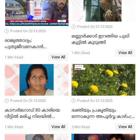
Posted On 21-12-2025
Posted On 22-12-2025
മണ്ണാർക്കാട് ഇറങ്ങിയ പുലി
രാജ്യത്താദ്യം;
കൂട്ടിൽ കുടുങ്ങി
പുതുജീവനേകാൻ
View All
ഷിബുവിന്റെ ഹൃദയം
1 Min Read
View All
1 Min Read
എറണാകുളം സർക്കാർ
ജനറൽ
ആശുപത്രിയിലെത്തിച്ചു
Posted On 21-12-2025
Posted On 21-12-2025
കാസർഗോഡ് 80 കാരിയെ
ഭക്തിയും പ്രകൃതിയും
വീട്ടിൽ മരിച്ച നിലയിൽ
ഒന്നാകുന്ന അപൂര്‍വ്വ കാഴ്ച;
കണ്ടെത്തി
ഭക്തർക്ക്
View All
View All
1 Min Read
2 Min Read
കാഴ്ചാനുഭവമൊരുക്കി
ശബരീ നന്ദനം