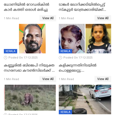
ധോണിയിൽ റോഡരികിൽ
ടാങ്കർ ലോറിക്കടിയിൽപ്പെട്ട്
കാർ കത്തി ഒരാൾ മരിച്ചു
സ്കൂട്ടർ യാത്രക്കാരിയ്ക്ക്
ദാരുണാന്ത്യം; അപകടം
View All
View All
1 Min Read
1 Min Read
കണ്ടോത്ത് ദേശീയ പാതയിൽ
KERALA
KERALA
Posted On 17-12-2025
Posted On 17-12-2025
കണ്ണൂരിൽ ബിജെപി നിയുക്ത
കളിക്കുന്നതിനിടയിൽ
നഗരസഭാ കൗൺസിലർക്ക് 36
പൊള്ളലേറ്റു;
വർഷം തടവുശിക്ഷ
ചികിത്സയിലായിരുന്ന രണ്ടാം
View All
View All
1 Min Read
1 Min Read
ക്ലാസ് വിദ്യാർത്ഥിനി മരിച്ചു
KERALA
Posted On 17-12-2025