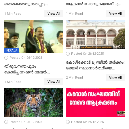
തെരഞ്ഞെടുക്കപ്പെട്ട
ആകാൻ പോവുകയാണ്...;
ശേഷമുള്ള പി ഇന്ദിരയുടെ
ആവട്ടെ, അഭിനന്ദനങ്ങൾ’;
View All
View All
1 Min Read
1 Min Read
ആദ്യ വോട്ട് അസാധു; കണ്ണൂർ
മുഖ്യമന്ത്രിയുടെ ഓഫീസ്
ഡെപ്യൂട്ടി മേയർ സ്ഥാനത്ത്
തന്നെ വിശദീകരിയ്ക്കുന്നു;
താഹിറിന് വിജയം
സത്യമിതാണ്
KERALA
Posted On 26-12-2025
Posted On 26-12-2025
കോഴിക്കോട് BJPയിൽ തർക്കം;
തിരുവനന്തപുരം
മേയർ സ്ഥാനാർത്ഥിയെ
കോര്‍പ്പറേഷന്‍ മേയര്‍
പരസ്യമായി പ്രഖ്യാപിച്ചില്ല
View All
തെരഞ്ഞെടുപ്പ്; സിപിഐഎം
2 Min Read
View All
1 Min Read
ഹൈക്കോടതിയിലേക്ക്;
സത്യപ്രതിജ്ഞ ചടങ്ങില്‍
ചട്ടലംഘനമെന്ന് പാർട്ടി
Posted On 26-12-2025
Posted On 25-12-2025