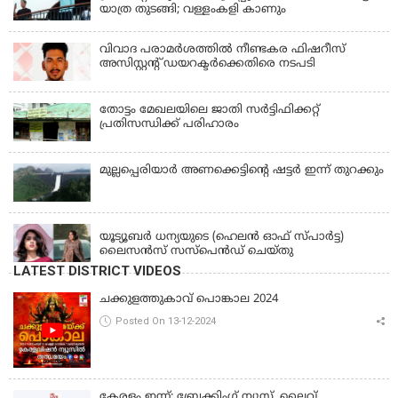
യാത്ര തുടങ്ങി; വള്ളംകളി കാണും
വിവാദ പരാമര്‍ശത്തില്‍ നീണ്ടകര ഫിഷറീസ്
അസിസ്റ്റന്റ് ഡയറക്ടര്‍ക്കെതിരെ നടപടി
തോട്ടം മേഖലയിലെ ജാതി സര്‍ട്ടിഫിക്കറ്റ്
പ്രതിസന്ധിക്ക് പരിഹാരം
മുല്ലപ്പെരിയാര്‍ അണക്കെട്ടിൻ്റെ ഷട്ടര്‍ ഇന്ന് തുറക്കും
KERALA
യൂട്യൂബർ ധന്യയുടെ (ഹെലൻ ഓഫ് സ്പാർട്ട)
ലൈസൻസ് സസ്‌പെൻഡ് ചെയ്തു
LATEST DISTRICT VIDEOS
ചക്കുളത്തുകാവ് പൊങ്കാല 2024
Posted On 13-12-2024
കേരളം ഇന്ന്: ബ്രേക്കിംഗ് ന്യൂസ്, ലൈവ്