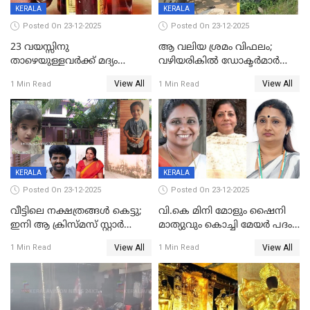
KERALA
KERALA
Posted On 23-12-2025
Posted On 23-12-2025
23 വയസ്സിനു
ആ വലിയ ശ്രമം വിഫലം;
താഴെയുള്ളവർക്ക് മദ്യം
വഴിയരികില്‍ ‌ഡോക്ടര്‍മാര്‍
നൽകിയതിനെതിരെ കർശന
ശസ്ത്രക്രിയ നടത്തിയ ലിനു
View All
View All
1 Min Read
1 Min Read
നടപടി;സ്ഥാപനങ്ങൾക്കെതിരെ
മരണത്തിന് കീഴടങ്ങി
രണ്ട് കേസുകൾ
KERALA
KERALA
Posted On 23-12-2025
Posted On 23-12-2025
വീട്ടിലെ നക്ഷത്രങ്ങൾ കെട്ടു;
വി.കെ മിനി മോളും ഷൈനി
ഇനി ആ ക്രിസ്മസ് സ്റ്റാർ
മാത്യുവും കൊച്ചി മേയർ പദം
മാത്രം; പൈതങ്ങൾക്ക്
പങ്കിടും; ദീപ്തി മേരി വർഗീസ്
View All
View All
1 Min Read
1 Min Read
വേണ്ടിയുള്ള
മേയറാകില്ല
പിടിവലിക്കിടയിൽ
അപ്പൂപ്പനെതിരെ പോക്സോ
കേസ് ഒടുവിൽ 4 ജീവനുകൾ
പൊലിഞ്ഞു