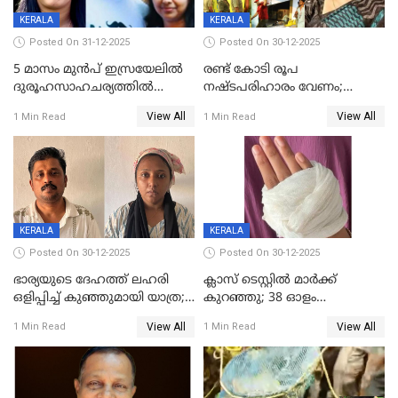
KERALA
KERALA
Posted On 31-12-2025
Posted On 30-12-2025
5 മാസം മുൻപ് ഇസ്രയേലിൽ
രണ്ട് കോടി രൂപ
ദുരൂഹസാഹചര്യത്തിൽ
നഷ്ടപരിഹാരം വേണം;
മരിച്ചനിലയിൽ കണ്ടെത്തിയ
ജിസിഡിഎക്ക് വക്കീൽ
View All
View All
1 Min Read
1 Min Read
മലയാളി യുവാവിന്റെ ഭാര്യയും
നോട്ടീസയച്ച് ഉമാ തോമസ്
മരിച്ചു
KERALA
KERALA
Posted On 30-12-2025
Posted On 30-12-2025
ഭാര്യയുടെ ദേഹത്ത് ലഹരി
ക്ലാസ് ടെസ്റ്റിൽ മാർക്ക്
ഒളിപ്പിച്ച് കുഞ്ഞുമായി യാത്ര;
കുറഞ്ഞു; 38 ഓളം
ഓട്ടോ വളഞ്ഞ് ദമ്പതികളെ
വിദ്യാർഥികളെ ട്യൂഷൻ
View All
View All
1 Min Read
1 Min Read
പിടികൂടി പൊലീസ്
സെന്ററിലെ അധ്യാപകന്‍
മർദിച്ചതായി പരാതി