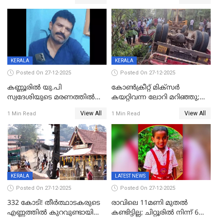
എട്ട് പേര്‍ ഉള്‍പ്പെടെ
അപകടം മലപ്പുറത്ത്
പത്തുപേരെ പുറത്താക്കി,
ചൊവ്വന്നൂരിലും നടപടി
KERALA
KERALA
Posted On 27-12-2025
Posted On 27-12-2025
കണ്ണൂരിൽ യു.പി
കോണ്‍ക്രീറ്റ് മിക്‌സര്‍
സ്വദേശിയുടെ മരണത്തിൽ
കയറ്റിവന്ന ലോറി മറിഞ്ഞു;
അഞ്ചംഗ സംഘത്തിനെതിരെ
രണ്ടുപേര്‍ക്ക് ദാരുണാന്ത്യം;
View All
View All
1 Min Read
1 Min Read
കേസ്; തർക്കമുണ്ടായത്
അപകടം കണ്ണൂരിൽ
ഫേഷ്യലിന് 300 രൂപ
ആവശ്യപ്പെട്ടതിനെച്ചൊല്ലി
KERALA
LATEST NEWS
Posted On 27-12-2025
Posted On 27-12-2025
332 കോടി! തീർത്ഥാടകരുടെ
രാവിലെ 11മണി മുതൽ
എണ്ണത്തിൽ കുറവുണ്ടായിട്ടും
കണ്ടിട്ടില്ല; ചിറ്റൂരിൽ നിന്ന് 6