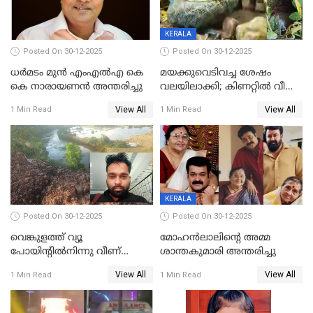
KERALA
Posted On 30-12-2025
Posted On 30-12-2025
ധർമടം മുൻ എംഎല്‍എ കെ
മയക്കുവെടിവച്ച ശേഷം
കെ നാരായണന്‍ അന്തരിച്ചു
വലയിലാക്കി; കിണറ്റിൽ വീണ
കടുവയെ പുറത്തെത്തിച്ചു
View All
View All
1 Min Read
1 Min Read
KERALA
Posted On 30-12-2025
Posted On 30-12-2025
വെങ്കുളത്ത് വ്യൂ
മോഹന്‍ലാലിന്‍റെ അമ്മ
പോയിന്റിൽനിന്നു വീണ്
ശാന്തകുമാരി അന്തരിച്ചു
യുവാവ് മരിച്ചു
View All
View All
1 Min Read
1 Min Read