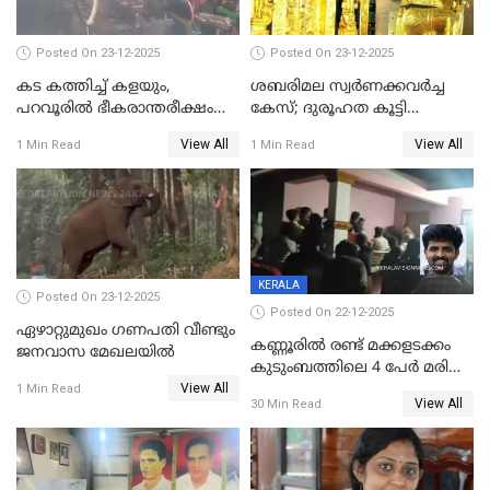
Posted On 23-12-2025
Posted On 23-12-2025
കട കത്തിച്ച് കളയും,
ശബരിമല സ്വര്‍ണക്കവര്‍ച്ച
പറവൂരില്‍ ഭീകരാന്തരീക്ഷം
കേസ്; ദുരൂഹത കൂട്ടി
സൃഷ്ടിച്ച് കുട്ടി ലഹരിസംഘം
വിദേശവ്യവസായിയുടെ മൊഴി
View All
View All
1 Min Read
1 Min Read
KERALA
Posted On 23-12-2025
Posted On 22-12-2025
ഏഴാറ്റുമുഖം ഗണപതി വീണ്ടും
കണ്ണൂരിൽ രണ്ട് മക്കളടക്കം
ജനവാസ മേഖലയിൽ
കുടുംബത്തിലെ 4 പേർ മരിച്ച
View All
നിലയിൽ
1 Min Read
View All
30 Min Read