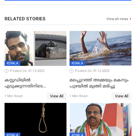
RELATED STORIES
View all news
KERALA
KERALA
Posted On 31-12-2025
Posted On 31-12-2025
കസ്റ്റഡിയിൽ
മലപ്പുറത്ത് അമ്മയും മകനും
എടുക്കുന്നതിനിടെ
പുഴയിൽ മുങ്ങി മരിച്ചു
വിലങ്ങുമായി രക്ഷപ്പെട്ട
View All
View All
1 Min Read
1 Min Read
വധശ്രമക്കേസ് പ്രതി പിടിയിൽ
KERALA
KERALA