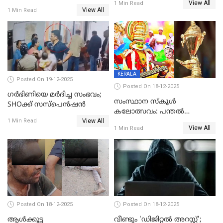
View All
ലൈംഗികമായി ഉപദ്രവിച്ചു;
1 Min Read
യുവതി
View All
1 Min Read
ക്ലീനര്‍ പിടിയിൽ
KERALA
Posted On 19-12-2025
Posted On 18-12-2025
ഗര്‍ഭിണിയെ മർദിച്ച സംഭവം;
സംസ്ഥാന സ്കൂൾ
SHOക്ക് സസ്പെൻഷൻ
കലോത്സവം: പന്തൽ
View All
കാൽനാട്ടൽ 20 ന്
1 Min Read
View All
1 Min Read
Posted On 18-12-2025
Posted On 18-12-2025
ആൾക്കൂട്ട
വീണ്ടും 'ഡിജിറ്റല്‍ അറസ്റ്റ്';