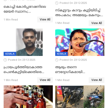
Posted On 23-12-2025
കൊച്ചി കോര്‍പ്പറേഷനിലെ
സ്കൂട്ടറും കാറും കൂട്ടിയിടിച്ച്
മേയര്‍ സ്ഥാനം;
അപകടം; അമ്മയും മകനും
കോണ്‍ഗ്രസില്‍ അതൃപതി
View All
മരിച്ചു, മറ്റൊരു മകൻ
1 Min Read
രൂക്ഷം
View All
1 Min Read
ഗുരുതരാവസ്ഥയിൽ
KERALA
KERALA
Posted On 23-12-2025
Posted On 23-12-2025
പ്രായപൂർത്തിയാകാത്ത
ആരും തന്നെ
പെൺകുട്ടിയ്ക്കെതിരെ
ഔദ്യോഗികമായി
ലൈംഗികാതിക്രമം; 36കാരന്
അറിയിച്ചിട്ടില്ല, മേയറെ
View All
View All
1 Min Read
1 Min Read
59 വർഷം തടവും 90,൦൦൦ രൂപ
കണ്ടെത്താൻ ഇന്ന് കോർ
പിഴയും ശിക്ഷ
കമ്മിറ്റി കൂടിയില്ല';
അതൃപ്തിയുമായി ദീപ്തി മേരി
വർഗീസ്