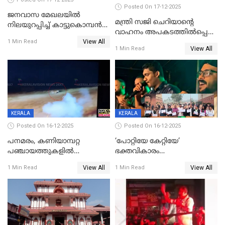
Posted On 17-12-2025
ജനവാസ മേഖലയില്‍
മന്ത്രി സജി ചെറിയാന്റെ
നിലയുറപ്പിച്ച് കാട്ടുകൊമ്പന്‍
വാഹനം അപകടത്തിൽപ്പെട്ടു;
പടയപ്പ
View All
മന്ത്രിയും സംഘവും
1 Min Read
View All
1 Min Read
രക്ഷപ്പെട്ടത് തലനാരിടയ്ക്ക്
KERALA
KERALA
Posted On 16-12-2025
Posted On 16-12-2025
പനമരം, കണിയാമ്പറ്റ
‘പോറ്റിയേ കേറ്റിയേ’
പഞ്ചായത്തുകളിൽ
ഭക്തവികാരം
ബുധനാഴ്ച വിദ്യാഭ്യാസ
വ്രണപ്പെടുത്തിയെന്നു
View All
View All
1 Min Read
1 Min Read
സ്ഥാപനങ്ങൾക്ക് അവധി
ഡിജിപിക്ക് പരാതി; ശക്തമായ
നടപടി വേണമെന്നു
സിപിഐഎമ്മും