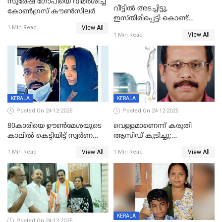
സുരേഷ് ഗോപിയെ വിമര്‍ശിച്ച്
വീട്ടിൽ അടച്ചിട്ടു,
കോണ്‍ഗ്രസ് കൗണ്‍സിലര്‍
ഇസ്തിരിപ്പെട്ടി കൊണ്ട്
View All
പൊള്ളിച്ചു; 8 മാസം
1 Min Read
View All
1 Min Read
ഗർഭിണിയായ യുവതിക്ക് ക്രൂര
മർദനം
KERALA
KERALA
Posted On 24-12-2025
Posted On 24-12-2025
80കാരിയെ ഊൺമേശയുടെ
വെള്ളമാണെന്ന് കരുതി
കാലിൽ കെട്ടിയിട്ട് സ്വർണവും
ആസിഡ് കുടിച്ചു;
പണവും കവർന്നു;
ചികിത്സയിലിരുന്ന ആള്‍
View All
View All
1 Min Read
1 Min Read
കൊച്ചുമകനും സുഹൃത്തും
മരിച്ചു
അറസ്റ്റിൽ
KERALA
Posted On 24-12-2025