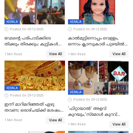
KERALA
KERALA
Posted On 29-12-2025
Posted On 29-12-2025
വേടന്റെ പരിപാടിക്കിടെ
കാൽമുട്ടിനൊപ്പം വെള്ളം,
തിക്കും തിരക്കും; കുട്ടികള്‍
ഒന്നാം ക്ലാസുകാരി പുഴയിൽ
ഉള്‍പ്പെടെ നിരവധി പേര്‍ക്ക്
മുങ്ങി മരിച്ചു; ദാരുണ സംഭവം
View All
View All
1 Min Read
1 Min Read
പരിക്ക്; പാളം മറികടന്ന
കുട്ടികൾക്കൊപ്പം
യുവാവ് ട്രെയിന്‍ തട്ടി മരിച്ചു
കളിക്കുന്നതിനിടെ
KERALA
KERALA
Posted On 29-12-2025
Posted On 29-12-2025
ഇന്ന് മാറിമറിഞ്ഞത് ഏഴു
'ഫിറ്റായാൽ' അളവ്
തവണ; ഒരാഴ്ചയ്ക്ക് ശേഷം
കുറയും,'സ്‌മോൾ കുറവ്
സ്വർണവിലയിൽ ഇടിവ്
View All
പിടികൂടി; ബാറിന് 25,000 രൂപ
1 Min Read
View All
1 Min Read
പിഴ