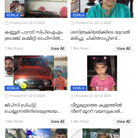
KERALA
KERALA
Posted On 22-12-2025
Posted On 22-12-2025
കണ്ണൂർ പാറാട് സിപിഐഎം
ശസ്ത്രക്രിയയ്‌ക്കിടെ യുവതി
ബ്രാഞ്ച് കമ്മിറ്റി ഓഫിസിൽ
മരിച്ചു; ചികിത്സാപ്പിഴവ്
തീയിട്ടു; നേതാക്കളുടെ
ആരോപിച്ച് ബന്ധുക്കൾ;
View All
View All
1 Min Read
1 Min Read
ചിത്രങ്ങളടക്കം കത്തിയ
സംഭവം മാവേലിക്കരയിൽ
നിലയിൽ
KERALA
KERALA
Posted On 22-12-2025
Posted On 22-12-2025
ജിപ്സി ഡ്രിഫ്റ്റ്
വീട്ടുമുറ്റത്തെ കുളത്തിൽ
ചെയ്യുന്നതിനിടെയുണ്ടായ
വീണ് മൂന്ന് വയസുകാരി
അപകടം; 14 വയസുകാരന്
മരിച്ചു
View All
View All
1 Min Read
1 Min Read
ദാരുണാന്ത്യം; ജീപ്സി
ഓടിച്ചയാൾ അറസ്റ്റിൽ.