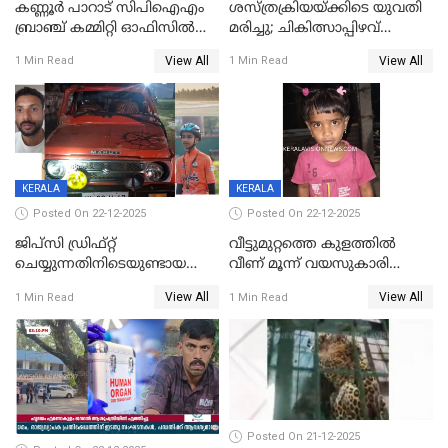
കണ്ണൂർ പാറാട് സിപിഐഎം
ശസ്ത്രക്രിയയ്‌ക്കിടെ യുവതി
ബ്രാഞ്ച് കമ്മിറ്റി ഓഫിസിൽ
മരിച്ചു; ചികിത്സാപ്പിഴവ്
തീയിട്ടു; നേതാക്കളുടെ
ആരോപിച്ച് ബന്ധുക്കൾ;
View All
View All
1 Min Read
1 Min Read
ചിത്രങ്ങളടക്കം കത്തിയ
സംഭവം മാവേലിക്കരയിൽ
നിലയിൽ
KERALA
KERALA
Posted On 22-12-2025
Posted On 22-12-2025
ജിപ്സി ഡ്രിഫ്റ്റ്
വീട്ടുമുറ്റത്തെ കുളത്തിൽ
ചെയ്യുന്നതിനിടെയുണ്ടായ
വീണ് മൂന്ന് വയസുകാരി
അപകടം; 14 വയസുകാരന്
മരിച്ചു
View All
View All
1 Min Read
1 Min Read
ദാരുണാന്ത്യം; ജീപ്സി
ഓടിച്ചയാൾ അറസ്റ്റിൽ.
Posted On 21-12-2025