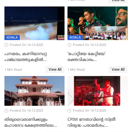
രക്ഷപ്പെട്ടത് തലനാരിടയ്ക്ക്
KERALA
KERALA
Posted On 16-12-2025
Posted On 16-12-2025
പനമരം, കണിയാമ്പറ്റ
‘പോറ്റിയേ കേറ്റിയേ’
പഞ്ചായത്തുകളിൽ
ഭക്തവികാരം
ബുധനാഴ്ച വിദ്യാഭ്യാസ
വ്രണപ്പെടുത്തിയെന്നു
View All
View All
1 Min Read
1 Min Read
സ്ഥാപനങ്ങൾക്ക് അവധി
ഡിജിപിക്ക് പരാതി; ശക്തമായ
നടപടി വേണമെന്നു
സിപിഐഎമ്മും
Posted On 16-12-2025
Posted On 16-12-2025
തിരുവൈരാണിക്കുളം
CPIM നേതാവിൻ്റെ സ്ത്രീ
മഹാദേവ ക്ഷേത്രത്തിലെ
വിരുദ്ധ പരാമർശം;
നടതുറപ്പ് മഹോത്സവത്തിന്
കേസെടുത്ത് പൊലീസ്