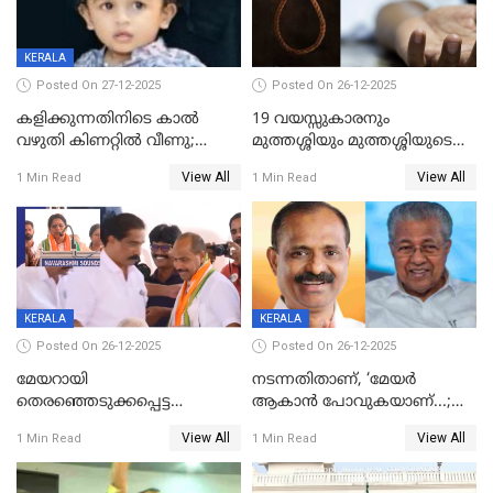
KERALA
Posted On 27-12-2025
Posted On 26-12-2025
കളിക്കുന്നതിനിടെ കാൽ
19 വയസ്സുകാരനും
വഴുതി കിണറ്റിൽ വീണു;
മുത്തശ്ശിയും മുത്തശ്ശിയുടെ
ഒന്നര വയസ്സുകാരന്
സഹോദരിയും വീട്ടിൽ തൂങ്ങി
View All
View All
1 Min Read
1 Min Read
ദാരുണാന്ത്യം
മരിച്ചനിലയിൽ
KERALA
KERALA
Posted On 26-12-2025
Posted On 26-12-2025
മേയറായി
നടന്നതിതാണ്, ‘മേയർ
തെരഞ്ഞെടുക്കപ്പെട്ട
ആകാൻ പോവുകയാണ്...;
ശേഷമുള്ള പി ഇന്ദിരയുടെ
ആവട്ടെ, അഭിനന്ദനങ്ങൾ’;
View All
View All
1 Min Read
1 Min Read
ആദ്യ വോട്ട് അസാധു; കണ്ണൂർ
മുഖ്യമന്ത്രിയുടെ ഓഫീസ്
ഡെപ്യൂട്ടി മേയർ സ്ഥാനത്ത്
തന്നെ വിശദീകരിയ്ക്കുന്നു;
താഹിറിന് വിജയം
സത്യമിതാണ്