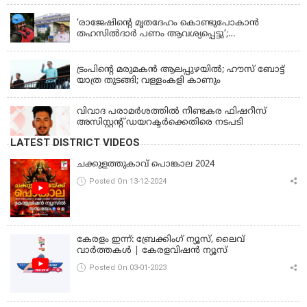
‘രാജേഷിന്‍റെ മൃതദേഹം കൊണ്ടുപോകാന്‍
തഹസില്‍ദാര്‍ പണം ആവശ്യപ്പെട്ടു’;
ഗുരുതരആരോപണം
LATEST NEWS
ട്രംപിന്റെ മരുമകന്‍ ആലപ്പുഴയില്‍; ഹൗസ് ബോട്ട്
യാത്ര തുടങ്ങി; വള്ളംകളി കാണും
വിവാദ പരാമര്‍ശത്തില്‍ നീണ്ടകര ഫിഷറീസ്
അസിസ്റ്റന്റ് ഡയറക്ടര്‍ക്കെതിരെ നടപടി
LATEST DISTRICT VIDEOS
ചക്കുളത്തുകാവ് പൊങ്കാല 2024
Posted On 13-12-2024
കേരളം ഇന്ന്: ബ്രേക്കിംഗ് ന്യൂസ്, ലൈവ്
വാർത്തകൾ | കേരളവിഷൻ ന്യൂസ്
Posted On 03-01-2023