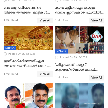
Posted On 29-12-2025
Posted On 29-12-2025
വേടന്റെ പരിപാടിക്കിടെ
കാൽമുട്ടിനൊപ്പം വെള്ളം,
തിക്കും തിരക്കും; കുട്ടികള്‍
ഒന്നാം ക്ലാസുകാരി പുഴയിൽ
ഉള്‍പ്പെടെ നിരവധി പേര്‍ക്ക്
മുങ്ങി മരിച്ചു; ദാരുണ സംഭവം
View All
View All
1 Min Read
1 Min Read
പരിക്ക്; പാളം മറികടന്ന
കുട്ടികൾക്കൊപ്പം
യുവാവ് ട്രെയിന്‍ തട്ടി മരിച്ചു
കളിക്കുന്നതിനിടെ
KERALA
KERALA
Posted On 29-12-2025
Posted On 29-12-2025
ഇന്ന് മാറിമറിഞ്ഞത് ഏഴു
'ഫിറ്റായാൽ' അളവ്
തവണ; ഒരാഴ്ചയ്ക്ക് ശേഷം
കുറയും,'സ്‌മോൾ കുറവ്
സ്വർണവിലയിൽ ഇടിവ്
View All
പിടികൂടി; ബാറിന് 25,000 രൂപ
1 Min Read
View All
1 Min Read
പിഴ