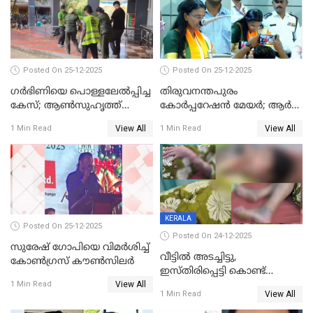
Posted On 25-12-2025
Posted On 25-12-2025
ഗര്‍ഭിണിയെ പൊള്ളലേല്‍പ്പിച്ച
തിരുവനന്തപുരം
കേസ്; ആണ്‍സുഹൃത്ത്
കോര്‍പ്പറേഷന്‍ മേയർ; ആര്‍
പിടിയില്‍
ശ്രീലേഖയ്ക്ക് മുൻതൂക്കം
View All
View All
1 Min Read
1 Min Read
KERALA
Posted On 25-12-2025
Posted On 24-12-2025
സുരേഷ് ഗോപിയെ വിമര്‍ശിച്ച്
വീട്ടിൽ അടച്ചിട്ടു,
കോണ്‍ഗ്രസ് കൗണ്‍സിലര്‍
ഇസ്തിരിപ്പെട്ടി കൊണ്ട്
View All
പൊള്ളിച്ചു; 8 മാസം
1 Min Read
View All
1 Min Read
ഗർഭിണിയായ യുവതിക്ക് ക്രൂര