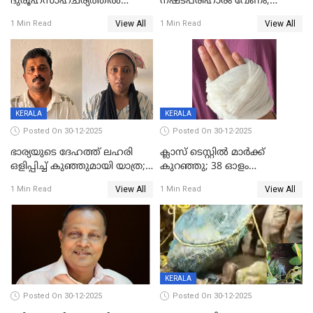
ദുരൂഹസാഹചര്യത്തിൽ
നഷ്ടപരിഹാരം വേണം;
മരിച്ചനിലയിൽ കണ്ടെത്തിയ
ജിസിഡിഎക്ക് വക്കീൽ
View All
View All
1 Min Read
1 Min Read
മലയാളി യുവാവിന്റെ ഭാര്യയും
നോട്ടീസയച്ച് ഉമാ തോമസ്
മരിച്ചു
KERALA
KERALA
Posted On 30-12-2025
Posted On 30-12-2025
ഭാര്യയുടെ ദേഹത്ത് ലഹരി
ക്ലാസ് ടെസ്റ്റിൽ മാർക്ക്
ഒളിപ്പിച്ച് കുഞ്ഞുമായി യാത്ര;
കുറഞ്ഞു; 38 ഓളം
ഓട്ടോ വളഞ്ഞ് ദമ്പതികളെ
വിദ്യാർഥികളെ ട്യൂഷൻ
View All
View All
1 Min Read
1 Min Read
പിടികൂടി പൊലീസ്
സെന്ററിലെ അധ്യാപകന്‍
മർദിച്ചതായി പരാതി
KERALA
Posted On 30-12-2025
Posted On 30-12-2025