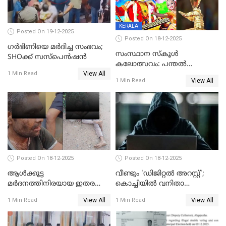
KERALA
Posted On 19-12-2025
Posted On 18-12-2025
ഗര്‍ഭിണിയെ മർദിച്ച സംഭവം;
സംസ്ഥാന സ്കൂൾ
SHOക്ക് സസ്പെൻഷൻ
കലോത്സവം: പന്തൽ
View All
കാൽനാട്ടൽ 20 ന്
1 Min Read
View All
1 Min Read
Posted On 18-12-2025
Posted On 18-12-2025
ആൾക്കൂട്ട
വീണ്ടും 'ഡിജിറ്റല്‍ അറസ്റ്റ്';
മർദനത്തിനിരയായ ഇതര
കൊച്ചിയില്‍ വനിതാ
സംസ്ഥാന തൊഴിലാളി മരിച്ചു;
ഡോക്ടര്‍ക്ക് നഷ്ടമായത് 6.38
View All
View All
1 Min Read
1 Min Read
നടുക്കുന്ന സംഭവം
കോടി രൂപ
വാളയാറിൽ