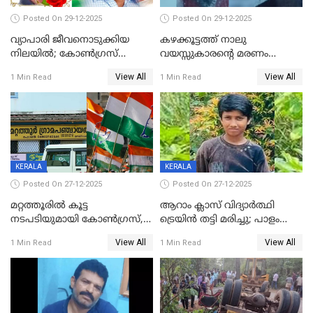
Posted On 29-12-2025
Posted On 29-12-2025
വ്യാപാരി ജീവനൊടുക്കിയ
കഴക്കൂട്ടത്ത് നാലു
നിലയില്‍; കോണ്‍ഗ്രസ്
വയസ്സുകാരന്റെ മരണം
കൗണ്‍സിലറുടെ
കൊലപാതകം: അമ്മയും
View All
View All
1 Min Read
1 Min Read
മാനസികപീഡനമെന്ന് കുറിപ്പ്
സുഹൃത്തും പൊലീസ്
കസ്റ്റഡിയിൽ
KERALA
KERALA
Posted On 27-12-2025
Posted On 27-12-2025
മറ്റത്തൂരിൽ കൂട്ട
ആറാം ക്ലാസ് വിദ്യാർത്ഥി
നടപടിയുമായി കോണ്‍ഗ്രസ്,
ട്രെയിൻ തട്ടി മരിച്ചു; പാളം
ബിജെപി പാളയത്തിലെത്തിയ
മുറിച്ചുകടക്കുന്നതിനിടെ
View All
View All
1 Min Read
1 Min Read
എട്ട് പേര്‍ ഉള്‍പ്പെടെ
അപകടം മലപ്പുറത്ത്
പത്തുപേരെ പുറത്താക്കി,
ചൊവ്വന്നൂരിലും നടപടി