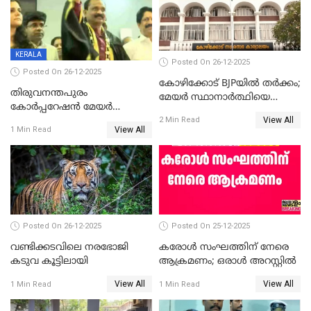
KERALA
Posted On 26-12-2025
Posted On 26-12-2025
കോഴിക്കോട് BJPയിൽ തർക്കം;
തിരുവനന്തപുരം
മേയർ സ്ഥാനാർത്ഥിയെ
കോര്‍പ്പറേഷന്‍ മേയര്‍
പരസ്യമായി പ്രഖ്യാപിച്ചില്ല
View All
തെരഞ്ഞെടുപ്പ്; സിപിഐഎം
2 Min Read
View All
1 Min Read
ഹൈക്കോടതിയിലേക്ക്;
സത്യപ്രതിജ്ഞ ചടങ്ങില്‍
ചട്ടലംഘനമെന്ന് പാർട്ടി
Posted On 26-12-2025
Posted On 25-12-2025
വണ്ടിക്കടവിലെ നരഭോജി
കരോള്‍ സംഘത്തിന് നേരെ
കടുവ കൂട്ടിലായി
ആക്രമണം; ഒരാള്‍ അറസ്റ്റില്‍
View All
View All
1 Min Read
1 Min Read