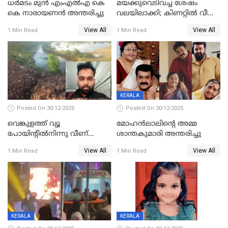
ധർമടം മുൻ എംഎല്‍എ കെ
മയക്കുവെടിവച്ച ശേഷം
കെ നാരായണന്‍ അന്തരിച്ചു
വലയിലാക്കി; കിണറ്റിൽ വീണ
കടുവയെ പുറത്തെത്തിച്ചു
View All
View All
1 Min Read
1 Min Read
KERALA
Posted On 30-12-2025
Posted On 30-12-2025
വെങ്കുളത്ത് വ്യൂ
മോഹന്‍ലാലിന്‍റെ അമ്മ
പോയിന്റിൽനിന്നു വീണ്
ശാന്തകുമാരി അന്തരിച്ചു
യുവാവ് മരിച്ചു
View All
View All
1 Min Read
1 Min Read
KERALA
KERALA