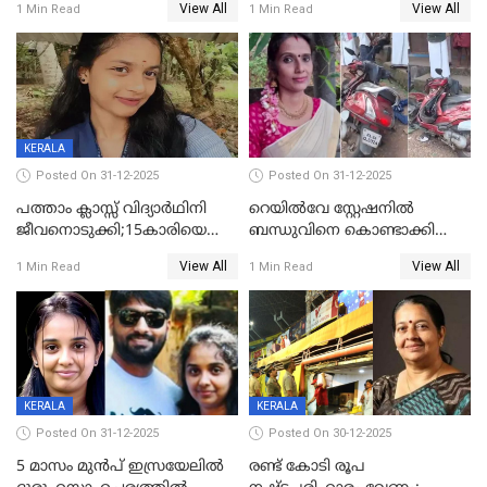
View All
View All
1 Min Read
1 Min Read
സംഭവം കൈതപ്പൊയിലില്‍
KERALA
Posted On 31-12-2025
Posted On 31-12-2025
പത്താം ക്ലാസ്സ് വിദ്യാര്‍ഥിനി
റെയിൽവേ സ്റ്റേഷനിൽ
ജീവനൊടുക്കി;15കാരിയെ
ബന്ധുവിനെ കൊണ്ടാക്കി
കണ്ടെത്തിയത്
മടങ്ങുന്നതിനിടെ ടോറസ്സ്
View All
View All
1 Min Read
1 Min Read
കിടപ്പുമുറിയില്‍ തൂങ്ങി മരിച്ച
ലോറി സ്കൂട്ടറിൽ ഇടിച്ചു :
നിലയിൽ
യുവതിക്ക് ദാരുണാന്ത്യം
KERALA
KERALA
Posted On 31-12-2025
Posted On 30-12-2025
5 മാസം മുൻപ് ഇസ്രയേലിൽ
രണ്ട് കോടി രൂപ