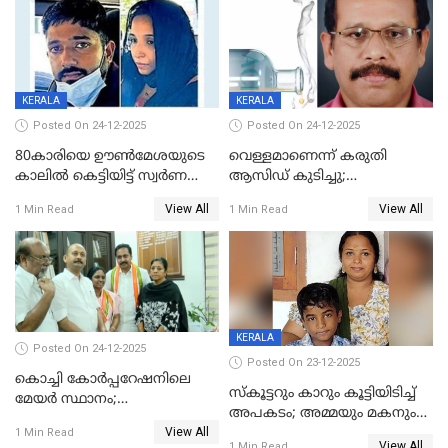
മർദനം
KERALA
KERALA
Posted On 24-12-2025
Posted On 24-12-2025
80കാരിയെ ഊൺമേശയുടെ
വെള്ളമാണെന്ന് കരുതി
കാലിൽ കെട്ടിയിട്ട് സ്വർണവും
ആസിഡ് കുടിച്ചു;
പണവും കവർന്നു;
ചികിത്സയിലിരുന്ന ആള്‍
View All
View All
1 Min Read
1 Min Read
കൊച്ചുമകനും സുഹൃത്തും
മരിച്ചു
അറസ്റ്റിൽ
KERALA
Posted On 24-12-2025
Posted On 23-12-2025
കൊച്ചി കോര്‍പ്പറേഷനിലെ
സ്കൂട്ടറും കാറും കൂട്ടിയിടിച്ച്
മേയര്‍ സ്ഥാനം;
അപകടം; അമ്മയും മകനും
കോണ്‍ഗ്രസില്‍ അതൃപതി
View All
മരിച്ചു, മറ്റൊരു മകൻ
1 Min Read
രൂക്ഷം
View All
1 Min Read