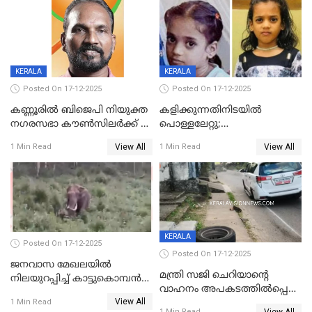
KERALA
KERALA
Posted On 17-12-2025
Posted On 17-12-2025
കണ്ണൂരിൽ ബിജെപി നിയുക്ത
കളിക്കുന്നതിനിടയിൽ
നഗരസഭാ കൗൺസിലർക്ക് 36
പൊള്ളലേറ്റു;
വർഷം തടവുശിക്ഷ
ചികിത്സയിലായിരുന്ന രണ്ടാം
View All
View All
1 Min Read
1 Min Read
ക്ലാസ് വിദ്യാർത്ഥിനി മരിച്ചു
KERALA
Posted On 17-12-2025
Posted On 17-12-2025
ജനവാസ മേഖലയില്‍
മന്ത്രി സജി ചെറിയാന്റെ
നിലയുറപ്പിച്ച് കാട്ടുകൊമ്പന്‍
വാഹനം അപകടത്തിൽപ്പെട്ടു;
പടയപ്പ
View All
മന്ത്രിയും സംഘവും
1 Min Read
View All
1 Min Read