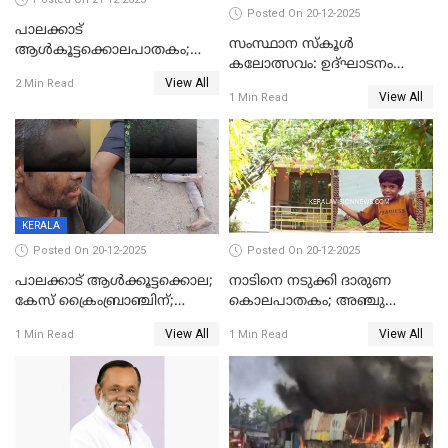
Posted On 20-12-2025
പാലക്കാട്‌
സംസ്ഥാന സ്കൂൾ
ആൾകൂട്ടക്കൊലപാതകം;
കലോത്സവം: ഉദ്ഘാടനം
അന്വേഷണം
View All
മുഖ്യമന്ത്രി, സമാപനത്തിൽ
2 Min Read
ഊർജ്ജിതമാക്കിമാക്കി
View All
1 Min Read
മുഖ്യാതിഥിയായി
ക്രൈംബ്രാഞ്ച്
മോഹൻലാൽ
KERALA
Posted On 20-12-2025
Posted On 20-12-2025
പാലക്കാട് ആൾക്കൂട്ടക്കൊല;
നാടിനെ നടുക്കി ദാരുണ
കേസ് ക്രൈംബ്രാഞ്ചിന്;
കൊലപാതകം; അഞ്ചു
DYSPയുടെ നേതൃത്വത്തിൽ
വയസ്സുകാരനെ 'അമ്മ
View All
View All
1 Min Read
1 Min Read
അന്വേഷിക്കും
കഴുത്തുഞെരിച്ച് കൊന്നു