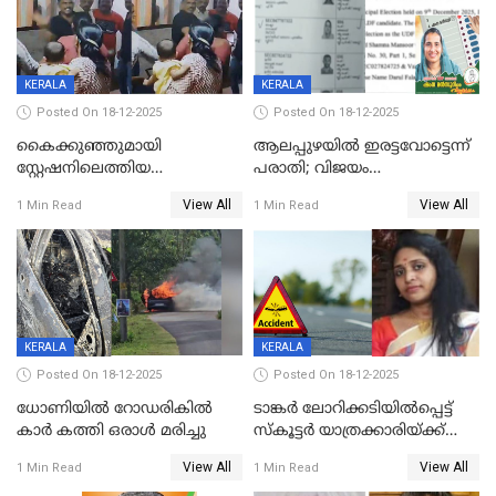
KERALA
KERALA
Posted On 18-12-2025
Posted On 18-12-2025
കൈക്കുഞ്ഞുമായി
ആലപ്പുഴയിൽ ഇരട്ടവോട്ടെന്ന്
സ്റ്റേഷനിലെത്തിയ
പരാതി; വിജയം
യുവതിയ്ക്ക് മർദ്ദനം; സിഐ
റദ്ദാക്കണമെന്ന് വലിയമരം
View All
View All
1 Min Read
1 Min Read
കരണത്തടിച്ചു; CC ടിവി
വാർഡിലെ എൽഡിഎഫ്
ദൃശ്യങ്ങൾ പുറത്ത്
സ്ഥാനാർത്ഥി
KERALA
KERALA
Posted On 18-12-2025
Posted On 18-12-2025
ധോണിയിൽ റോഡരികിൽ
ടാങ്കർ ലോറിക്കടിയിൽപ്പെട്ട്
കാർ കത്തി ഒരാൾ മരിച്ചു
സ്കൂട്ടർ യാത്രക്കാരിയ്ക്ക്
ദാരുണാന്ത്യം; അപകടം
View All
View All
1 Min Read
1 Min Read
കണ്ടോത്ത് ദേശീയ പാതയിൽ