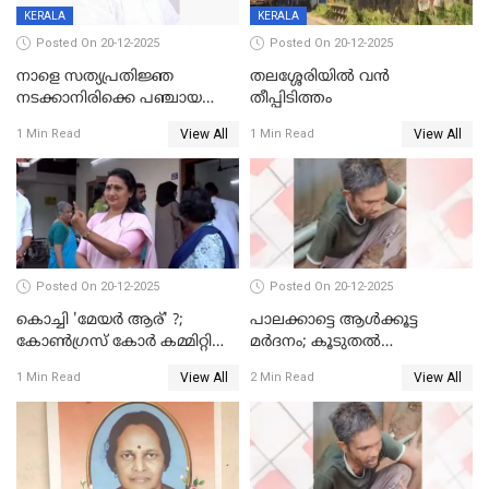
KERALA
KERALA
Posted On 20-12-2025
Posted On 20-12-2025
നാളെ സത്യപ്രതിജ്ഞ
തലശ്ശേരിയിൽ വൻ
നടക്കാനിരിക്കെ പഞ്ചായത്ത്
തീപ്പിടിത്തം
മെമ്പർ മരിച്ചു
View All
View All
1 Min Read
1 Min Read
Posted On 20-12-2025
Posted On 20-12-2025
കൊച്ചി 'മേയർ ആര്' ?;
പാലക്കാട്ടെ ആള്‍ക്കൂട്ട
കോണ്‍ഗ്രസ് കോര്‍ കമ്മിറ്റി
മര്‍ദനം; കൂടുതല്‍
യോഗം ചൊവ്വാഴ്ച
അറസ്റ്റുണ്ടാവും, മര്‍ദിച്ചത് 15
View All
View All
1 Min Read
2 Min Read
അംഗ സംഘമെന്ന് വിവരം