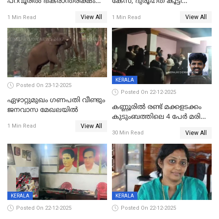
പറവൂരില്‍ ഭീകരാന്തരീക്ഷം
കേസ്; ദുരൂഹത കൂട്ടി
സൃഷ്ടിച്ച് കുട്ടി ലഹരിസംഘം
വിദേശവ്യവസായിയുടെ മൊഴി
View All
View All
1 Min Read
1 Min Read
KERALA
Posted On 23-12-2025
Posted On 22-12-2025
ഏഴാറ്റുമുഖം ഗണപതി വീണ്ടും
കണ്ണൂരിൽ രണ്ട് മക്കളടക്കം
ജനവാസ മേഖലയിൽ
കുടുംബത്തിലെ 4 പേർ മരിച്ച
View All
നിലയിൽ
1 Min Read
View All
30 Min Read
KERALA
KERALA
Posted On 22-12-2025
Posted On 22-12-2025