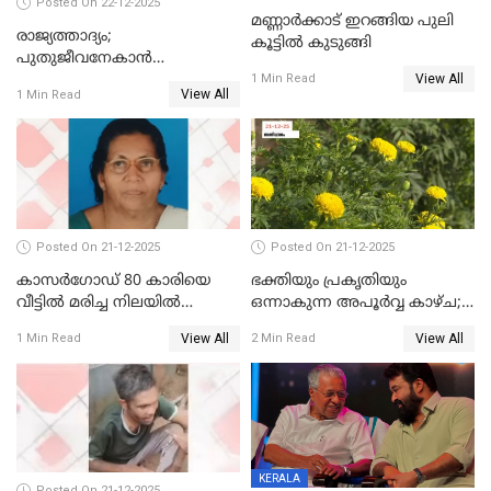
Posted On 22-12-2025
മണ്ണാർക്കാട് ഇറങ്ങിയ പുലി
രാജ്യത്താദ്യം;
കൂട്ടിൽ കുടുങ്ങി
പുതുജീവനേകാൻ
View All
ഷിബുവിന്റെ ഹൃദയം
1 Min Read
View All
1 Min Read
എറണാകുളം സർക്കാർ
ജനറൽ
ആശുപത്രിയിലെത്തിച്ചു
Posted On 21-12-2025
Posted On 21-12-2025
കാസർഗോഡ് 80 കാരിയെ
ഭക്തിയും പ്രകൃതിയും
വീട്ടിൽ മരിച്ച നിലയിൽ
ഒന്നാകുന്ന അപൂര്‍വ്വ കാഴ്ച;
കണ്ടെത്തി
ഭക്തർക്ക്
View All
View All
1 Min Read
2 Min Read
കാഴ്ചാനുഭവമൊരുക്കി
ശബരീ നന്ദനം
KERALA
Posted On 21-12-2025