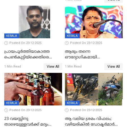
ഗുരുതരാവസ്ഥയിൽ
KERALA
KERALA
Posted On 23-12-2025
Posted On 23-12-2025
പ്രായപൂർത്തിയാകാത്ത
ആരും തന്നെ
പെൺകുട്ടിയ്ക്കെതിരെ
ഔദ്യോഗികമായി
ലൈംഗികാതിക്രമം; 36കാരന്
അറിയിച്ചിട്ടില്ല, മേയറെ
View All
View All
1 Min Read
1 Min Read
59 വർഷം തടവും 90,൦൦൦ രൂപ
കണ്ടെത്താൻ ഇന്ന് കോർ
പിഴയും ശിക്ഷ
കമ്മിറ്റി കൂടിയില്ല';
അതൃപ്തിയുമായി ദീപ്തി മേരി
വർഗീസ്
KERALA
KERALA
Posted On 23-12-2025
Posted On 23-12-2025
23 വയസ്സിനു
ആ വലിയ ശ്രമം വിഫലം;
താഴെയുള്ളവർക്ക് മദ്യം
വഴിയരികില്‍ ‌ഡോക്ടര്‍മാര്‍