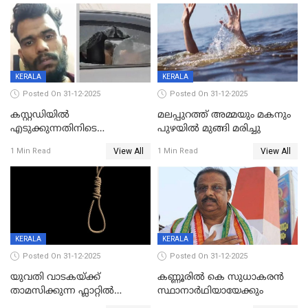
KERALA
KERALA
Posted On 31-12-2025
Posted On 31-12-2025
കസ്റ്റഡിയിൽ
മലപ്പുറത്ത് അമ്മയും മകനും
എടുക്കുന്നതിനിടെ
പുഴയിൽ മുങ്ങി മരിച്ചു
വിലങ്ങുമായി രക്ഷപ്പെട്ട
View All
View All
1 Min Read
1 Min Read
വധശ്രമക്കേസ് പ്രതി പിടിയിൽ
KERALA
KERALA
Posted On 31-12-2025
Posted On 31-12-2025
യുവതി വാടകയ്ക്ക്
കണ്ണൂരിൽ കെ സുധാകരൻ
താമസിക്കുന്ന ഫ്ലാറ്റില്‍
സ്ഥാനാർഥിയായേക്കും
തൂങ്ങിമരിച്ച നിലയില്‍;