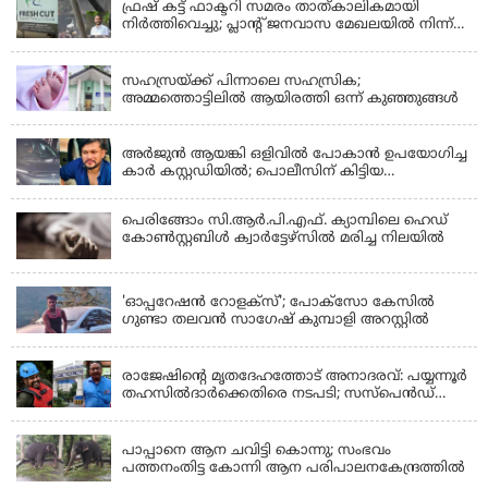
ഫ്രഷ് കട്ട് ഫാക്ടറി സമരം താത്കാലികമായി
നിർത്തിവെച്ചു; പ്ലാൻ്റ് ജനവാസ മേഖലയിൽ നിന്ന്
മാറ്റാൻ കമ്പനി സന്നദ്ധത അറിയിച്ചതായി പി.കെ
KERALA
ഫിറോസ് എംഎൽഎ
സഹസ്രയ്ക്ക് പിന്നാലെ സഹസ്രിക;
അമ്മത്തൊട്ടിലില്‍ ആയിരത്തി ഒന്ന് കുഞ്ഞുങ്ങള്‍
KERALA
അർജുൻ ആയങ്കി ഒളിവിൽ പോകാൻ ഉപയോഗിച്ച
കാർ കസ്റ്റഡിയിൽ; പൊലീസിന് കിട്ടിയ
വാഹനത്തിന്റെ ഉടമ അർജുന്റെ ഭാര്യ
പെരിങ്ങോം സി.ആർ.പി.എഫ്. ക്യാമ്പിലെ ഹെഡ്
കോൺസ്റ്റബിൾ ക്വാർട്ടേഴ്സിൽ മരിച്ച നിലയിൽ
LATEST NEWS
'ഓപ്പറേഷൻ റോളക്സ്'; പോക്സോ കേസിൽ
ഗുണ്ടാ തലവൻ സാഗേഷ് കുമ്പാളി അറസ്റ്റിൽ
KERALA
രാജേഷിന്റെ മൃതദേഹത്തോട് അനാദരവ്: പയ്യന്നൂർ
തഹസിൽദാർക്കെതിരെ നടപടി; സസ്പെൻഡ്
ചെയ്യാൻ നിർദേശം നൽകി മന്ത്രി
KERALA
പാപ്പാനെ ആന ചവിട്ടി കൊന്നു; സംഭവം
പത്തനംതിട്ട കോന്നി ആന പരിപാലനകേന്ദ്രത്തിൽ
KERALA