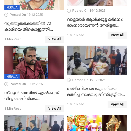
KERALA
Posted On 19-12-2025
Posted On 19-12-2025
വാളയാർ ആൾക്കൂട്ട മർദനം:
സ്വത്തുതര്‍ക്കത്തില്‍ 72
രാംനാരായണൻ നേരിട്ടത്
കാരിയെ തീകൊളുത്തി
കൊടും ക്രൂരത; ശരീരത്തിൽ
View All
കൊന്നു;
1 Min Read
നാൽപ്പതിലേറെ
View All
1 Min Read
ക്രൂരകൊലപാതകത്തില്‍
മുറിവുകളെന്ന് പോസ്റ്റ്‌മോർട്ടം
സഹോദരിപുത്രന് ജീവപര്യന്തം
റിപ്പോർട്ട്
KERALA
Posted On 19-12-2025
Posted On 19-12-2025
ഗര്‍ഭിണിയായ യുവതിയെ
സ്കൂൾ ബസിൽ എൽകെജി
മര്‍ദിച്ച സംഭവം; ജിസ്‌ട്രേറ്റ് തല
വിദ്യാര്‍ത്ഥിനിയെ
അന്വേഷണം വേണമെന്ന്
View All
ലൈംഗികമായി ഉപദ്രവിച്ചു;
1 Min Read
യുവതി
View All
1 Min Read
ക്ലീനര്‍ പിടിയിൽ