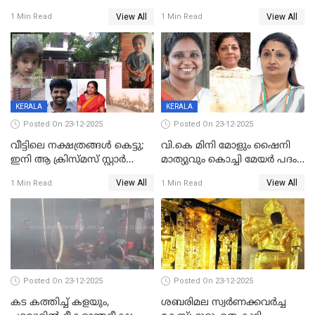
നൽകിയതിനെതിരെ കർശന
ശസ്ത്രക്രിയ നടത്തിയ ലിനു
View All
View All
1 Min Read
1 Min Read
നടപടി;സ്ഥാപനങ്ങൾക്കെതിരെ
മരണത്തിന് കീഴടങ്ങി
രണ്ട് കേസുകൾ
KERALA
KERALA
Posted On 23-12-2025
Posted On 23-12-2025
വീട്ടിലെ നക്ഷത്രങ്ങൾ കെട്ടു;
വി.കെ മിനി മോളും ഷൈനി
ഇനി ആ ക്രിസ്മസ് സ്റ്റാർ
മാത്യുവും കൊച്ചി മേയർ പദം
മാത്രം; പൈതങ്ങൾക്ക്
പങ്കിടും; ദീപ്തി മേരി വർഗീസ്
View All
View All
1 Min Read
1 Min Read
വേണ്ടിയുള്ള
മേയറാകില്ല
പിടിവലിക്കിടയിൽ
അപ്പൂപ്പനെതിരെ പോക്സോ
കേസ് ഒടുവിൽ 4 ജീവനുകൾ
പൊലിഞ്ഞു
Posted On 23-12-2025
Posted On 23-12-2025
കട കത്തിച്ച് കളയും,
ശബരിമല സ്വര്‍ണക്കവര്‍ച്ച