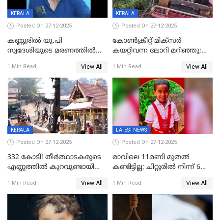
KERALA
KERALA
Posted On 27-12-2025
Posted On 27-12-2025
കണ്ണൂരിൽ യു.പി
കോണ്‍ക്രീറ്റ് മിക്‌സര്‍
സ്വദേശിയുടെ മരണത്തിൽ
കയറ്റിവന്ന ലോറി മറിഞ്ഞു;
അഞ്ചംഗ സംഘത്തിനെതിരെ
രണ്ടുപേര്‍ക്ക് ദാരുണാന്ത്യം;
View All
View All
1 Min Read
1 Min Read
കേസ്; തർക്കമുണ്ടായത്
അപകടം കണ്ണൂരിൽ
ഫേഷ്യലിന് 300 രൂപ
ആവശ്യപ്പെട്ടതിനെച്ചൊല്ലി
KERALA
LATEST NEWS
Posted On 27-12-2025
Posted On 27-12-2025
332 കോടി! തീർത്ഥാടകരുടെ
രാവിലെ 11മണി മുതൽ
എണ്ണത്തിൽ കുറവുണ്ടായിട്ടും
കണ്ടിട്ടില്ല; ചിറ്റൂരിൽ നിന്ന് 6
ശബരിമലയിൽ വരുമാനം
വയസ്സുകാരനെ കാണാതായി
View All
View All
1 Min Read
1 Min Read
കുതിച്ചുയരുന്നു