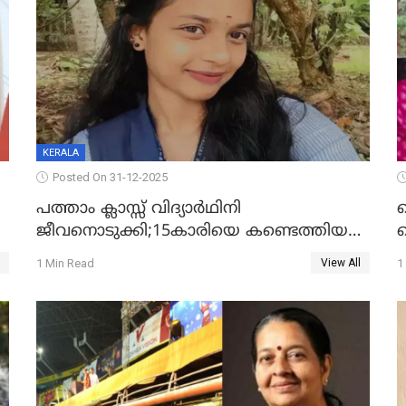
KERALA
Posted On 31-12-2025
പത്താം ക്ലാസ്സ് വിദ്യാര്‍ഥിനി
ജീവനൊടുക്കി;15കാരിയെ കണ്ടെത്തിയത്
ക
കിടപ്പുമുറിയില്‍ തൂങ്ങി മരിച്ച നിലയിൽ
ല
1 Min Read
1
View All
ദ