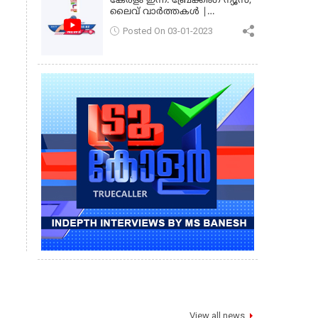
കേരളം ഇന്ന്: ബ്രേക്കിംഗ് ന്യൂസ്,
ലൈവ് വാർത്തകൾ |
കേരളവിഷൻ ന്യൂസ്
Posted On 03-01-2023
View all news