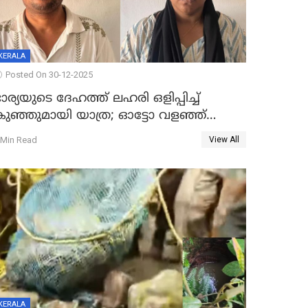
KERALA
Posted On 30-12-2025
ാര്യയുടെ ദേഹത്ത് ലഹരി ഒളിപ്പിച്ച്
കുഞ്ഞുമായി യാത്ര; ഓട്ടോ വളഞ്ഞ്
ദമ്പതികളെ പിടികൂടി പൊലീസ്
 Min Read
View All
KERALA