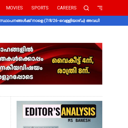
MOVIES
SPORTS
CAREERS
സ്ഥാപനങ്ങൾക്ക് നാളെ (7/8/26-വെള്ളിയാഴ്ച) അവധി
തൃശൂരിൽ