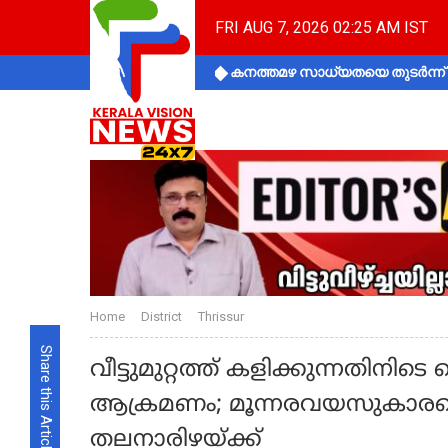
FRI AUG 7, 2026 02:25 AM IST
കനത്തമഴ സാധ്യതയെ തുടർന്ന് ക
Home
District
Thrissur
Share this Article
വീട്ടുമുറ്റത്ത് കളിക്കുന്നതിന
ആക്രമണം; മൂന്നരവയസുകാരനെ കടി
തലനാരിഴയ്ക്ക്