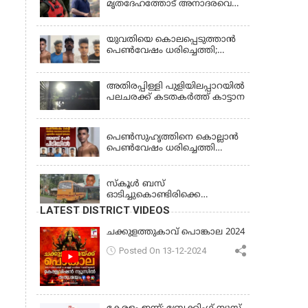
മൃതദേഹത്തോട് അനാദരവെന്ന്
ജാമ്യാപേക്ഷ തള്ളി
പരാതി; ആംബുലന്‍സ്
ക്രമീകരണത്തില്‍ ഗുരുതര
വീഴ്ച; മൃതദേഹം ചാവക്കാട്
യുവതിയെ കൊലപ്പെടുത്താൻ
വരെ എത്തിച്ചത് ഫ്രീസര്‍
പെൺവേഷം ധരിച്ചെത്തി;
സംവിധാനം ഇല്ലാതെയെന്നും
അഞ്ചംഗ സംഘം പിടിയിൽ
ആരോപണം
അതിരപ്പിള്ളി പുളിയിലപ്പാറയിൽ
പലചരക്ക് കടതകർത്ത് കാട്ടാന
KERALA
പെണ്‍സുഹൃത്തിനെ കൊല്ലാന്‍
പെണ്‍വേഷം ധരിച്ചെത്തി
യുവാവ്; അഞ്ചുപേരെ പൊക്കി
KERALA
പൊലീസ്
സ്കൂൾ ബസ്
ഓടിച്ചുകൊണ്ടിരിക്കെ
ഡ്രൈവർക്ക് ഹൃദയാഘാതം;
LATEST DISTRICT VIDEOS
ബസ് കെട്ടിടത്തിൽ ഇടിച്ചുനിന്നു;
ഡ്രൈവർ മരിച്ചു, രണ്ട്
ചക്കുളത്തുകാവ് പൊങ്കാല 2024
കുട്ടികൾക്ക് പരിക്ക്
Posted On 13-12-2024