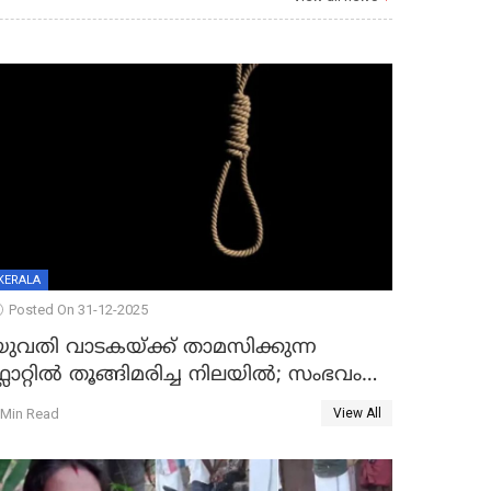
KERALA
Posted On 31-12-2025
യുവതി വാടകയ്ക്ക് താമസിക്കുന്ന
്ലാറ്റില്‍ തൂങ്ങിമരിച്ച നിലയില്‍; സംഭവം
കൈതപ്പൊയിലില്‍
 Min Read
View All