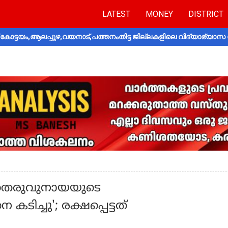
LATEST
MONEY
DISTRICT
ോട്ടയം,ആലപ്പുഴ,വയനാട്,പത്തനംതിട്ട ജില്ലകളിലെ വിദ്യാഭ്യാസ 
ിടെ തെരുവുനായയുടെ
ച്ചു'; രക്ഷപ്പെട്ടത്