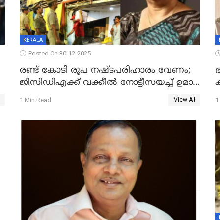
KERALA
Posted On 30-12-2025
രണ്ട് കോടി രൂപ നഷ്ടപരിഹാരം വേണം;
ഭ
ജിസിഡിഎക്ക് വക്കീൽ നോട്ടീസയച്ച് ഉമാ
തോമസ്
1 Min Read
1
View All