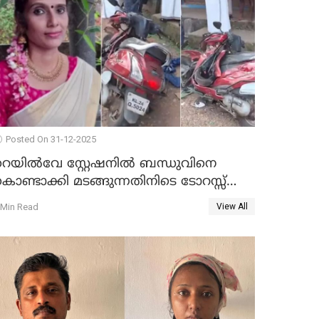
Posted On 31-12-2025
റെയിൽവേ സ്റ്റേഷനിൽ ബന്ധുവിനെ
ൊണ്ടാക്കി മടങ്ങുന്നതിനിടെ ടോറസ്സ്
ോറി സ്കൂട്ടറിൽ ഇടിച്ചു : യുവതിക്ക്
 Min Read
View All
ാരുണാന്ത്യം