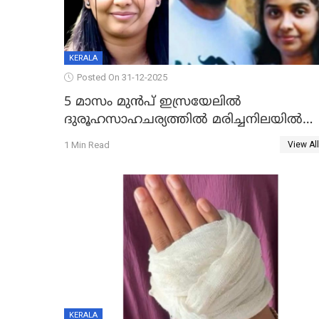
KERALA
Posted On 31-12-2025
5 മാസം മുൻപ് ഇസ്രയേലിൽ
ദുരൂഹസാഹചര്യത്തിൽ മരിച്ചനിലയിൽ
കണ്ടെത്തിയ മലയാളി യുവാവിന്റെ
1 Min Read
View All
ഭാര്യയും മരിച്ചു
KERALA