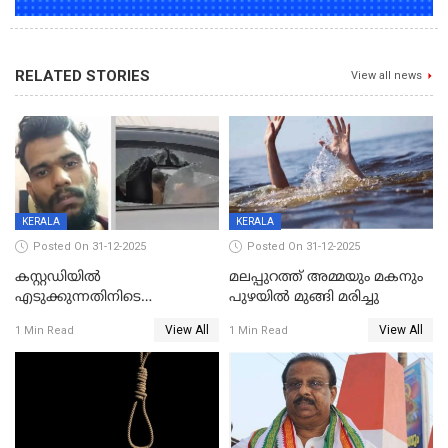
RELATED STORIES
View all news
KERALA
KERALA
Posted On 31-12-2025
Posted On 31-12-2025
കസ്റ്റഡിയിൽ
മലപ്പുറത്ത് അമ്മയും മകനും
എടുക്കുന്നതിനിടെ
പുഴയിൽ മുങ്ങി മരിച്ചു
വിലങ്ങുമായി രക്ഷപ്പെട്ട
View All
View All
1 Min Read
1 Min Read
വധശ്രമക്കേസ് പ്രതി പിടിയിൽ