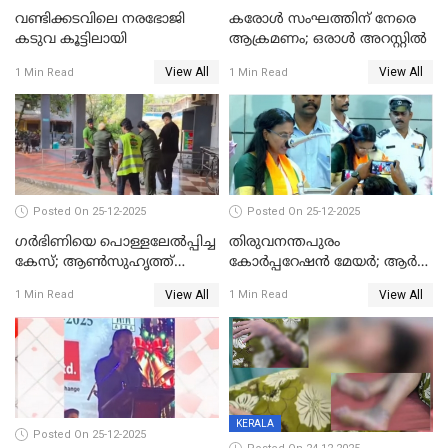
വണ്ടിക്കടവിലെ നരഭോജി
കരോള്‍ സംഘത്തിന് നേരെ
കടുവ കൂട്ടിലായി
ആക്രമണം; ഒരാള്‍ അറസ്റ്റില്‍
View All
View All
1 Min Read
1 Min Read
Posted On 25-12-2025
Posted On 25-12-2025
ഗര്‍ഭിണിയെ പൊള്ളലേല്‍പ്പിച്ച
തിരുവനന്തപുരം
കേസ്; ആണ്‍സുഹൃത്ത്
കോര്‍പ്പറേഷന്‍ മേയർ; ആര്‍
പിടിയില്‍
ശ്രീലേഖയ്ക്ക് മുൻതൂക്കം
View All
View All
1 Min Read
1 Min Read
KERALA
Posted On 25-12-2025