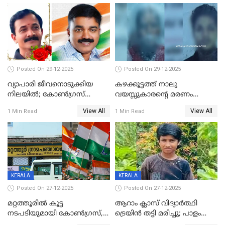
Posted On 29-12-2025
Posted On 29-12-2025
വ്യാപാരി ജീവനൊടുക്കിയ
കഴക്കൂട്ടത്ത് നാലു
നിലയില്‍; കോണ്‍ഗ്രസ്
വയസ്സുകാരന്റെ മരണം
കൗണ്‍സിലറുടെ
കൊലപാതകം: അമ്മയും
View All
View All
1 Min Read
1 Min Read
മാനസികപീഡനമെന്ന് കുറിപ്പ്
സുഹൃത്തും പൊലീസ്
കസ്റ്റഡിയിൽ
KERALA
KERALA
Posted On 27-12-2025
Posted On 27-12-2025
മറ്റത്തൂരിൽ കൂട്ട
ആറാം ക്ലാസ് വിദ്യാർത്ഥി
നടപടിയുമായി കോണ്‍ഗ്രസ്,
ട്രെയിൻ തട്ടി മരിച്ചു; പാളം
ബിജെപി പാളയത്തിലെത്തിയ
മുറിച്ചുകടക്കുന്നതിനിടെ