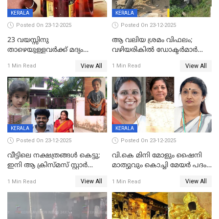
KERALA
KERALA
Posted On 23-12-2025
Posted On 23-12-2025
23 വയസ്സിനു
ആ വലിയ ശ്രമം വിഫലം;
താഴെയുള്ളവർക്ക് മദ്യം
വഴിയരികില്‍ ‌ഡോക്ടര്‍മാര്‍
നൽകിയതിനെതിരെ കർശന
ശസ്ത്രക്രിയ നടത്തിയ ലിനു
View All
View All
1 Min Read
1 Min Read
നടപടി;സ്ഥാപനങ്ങൾക്കെതിരെ
മരണത്തിന് കീഴടങ്ങി
രണ്ട് കേസുകൾ
KERALA
KERALA
Posted On 23-12-2025
Posted On 23-12-2025
വീട്ടിലെ നക്ഷത്രങ്ങൾ കെട്ടു;
വി.കെ മിനി മോളും ഷൈനി
ഇനി ആ ക്രിസ്മസ് സ്റ്റാർ
മാത്യുവും കൊച്ചി മേയർ പദം
മാത്രം; പൈതങ്ങൾക്ക്
പങ്കിടും; ദീപ്തി മേരി വർഗീസ്
View All
View All
1 Min Read
1 Min Read
വേണ്ടിയുള്ള
മേയറാകില്ല
പിടിവലിക്കിടയിൽ
അപ്പൂപ്പനെതിരെ പോക്സോ
കേസ് ഒടുവിൽ 4 ജീവനുകൾ