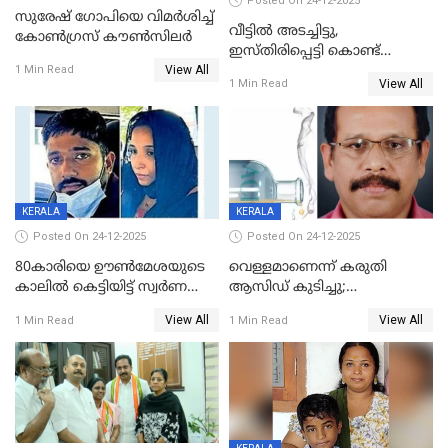
Posted On 24-12-2025
സുരേഷ് ഗോപിയെ വിമര്‍ശിച്ച്
വീട്ടിൽ അടച്ചിട്ടു,
കോണ്‍ഗ്രസ് കൗണ്‍സിലര്‍
ഇസ്തിരിപ്പെട്ടി കൊണ്ട്
View All
പൊള്ളിച്ചു; 8 മാസം
1 Min Read
View All
1 Min Read
ഗർഭിണിയായ യുവതിക്ക് ക്രൂര
മർദനം
KERALA
KERALA
Posted On 24-12-2025
Posted On 24-12-2025
80കാരിയെ ഊൺമേശയുടെ
വെള്ളമാണെന്ന് കരുതി
കാലിൽ കെട്ടിയിട്ട് സ്വർണവും
ആസിഡ് കുടിച്ചു;
പണവും കവർന്നു;
ചികിത്സയിലിരുന്ന ആള്‍
View All
View All
1 Min Read
1 Min Read
കൊച്ചുമകനും സുഹൃത്തും
മരിച്ചു
അറസ്റ്റിൽ