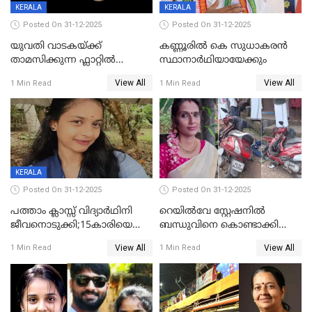
KERALA
KERALA
Posted On 31-12-2025
Posted On 31-12-2025
യുവതി വാടകയ്ക്ക്
കണ്ണൂരിൽ കെ സുധാകരൻ
താമസിക്കുന്ന ഫ്ലാറ്റില്‍
സ്ഥാനാർഥിയായേക്കും
തൂങ്ങിമരിച്ച നിലയില്‍;
View All
View All
1 Min Read
1 Min Read
സംഭവം കൈതപ്പൊയിലില്‍
KERALA
Posted On 31-12-2025
Posted On 31-12-2025
പത്താം ക്ലാസ്സ് വിദ്യാര്‍ഥിനി
റെയിൽവേ സ്റ്റേഷനിൽ
ജീവനൊടുക്കി;15കാരിയെ
ബന്ധുവിനെ കൊണ്ടാക്കി
കണ്ടെത്തിയത്
മടങ്ങുന്നതിനിടെ ടോറസ്സ്
View All
View All
1 Min Read
1 Min Read
കിടപ്പുമുറിയില്‍ തൂങ്ങി മരിച്ച
ലോറി സ്കൂട്ടറിൽ ഇടിച്ചു :
നിലയിൽ
യുവതിക്ക് ദാരുണാന്ത്യം