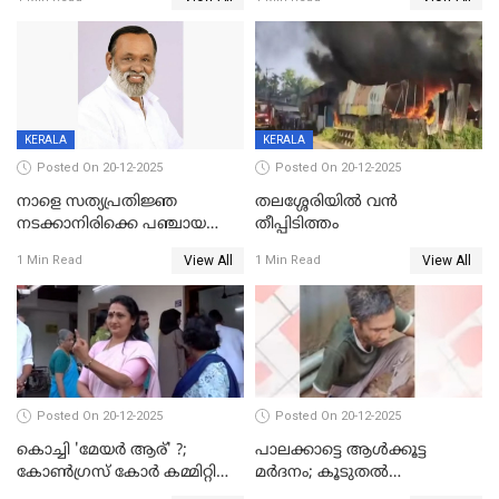
അന്വേഷിക്കും
കഴുത്തുഞെരിച്ച് കൊന്നു
KERALA
KERALA
Posted On 20-12-2025
Posted On 20-12-2025
നാളെ സത്യപ്രതിജ്ഞ
തലശ്ശേരിയിൽ വൻ
നടക്കാനിരിക്കെ പഞ്ചായത്ത്
തീപ്പിടിത്തം
മെമ്പർ മരിച്ചു
View All
View All
1 Min Read
1 Min Read
Posted On 20-12-2025
Posted On 20-12-2025
കൊച്ചി 'മേയർ ആര്' ?;
പാലക്കാട്ടെ ആള്‍ക്കൂട്ട
കോണ്‍ഗ്രസ് കോര്‍ കമ്മിറ്റി
മര്‍ദനം; കൂടുതല്‍
യോഗം ചൊവ്വാഴ്ച
അറസ്റ്റുണ്ടാവും, മര്‍ദിച്ചത് 15