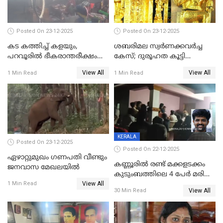
പൊലിഞ്ഞു
Posted On 23-12-2025
Posted On 23-12-2025
കട കത്തിച്ച് കളയും,
ശബരിമല സ്വര്‍ണക്കവര്‍ച്ച
പറവൂരില്‍ ഭീകരാന്തരീക്ഷം
കേസ്; ദുരൂഹത കൂട്ടി
സൃഷ്ടിച്ച് കുട്ടി ലഹരിസംഘം
വിദേശവ്യവസായിയുടെ മൊഴി
View All
View All
1 Min Read
1 Min Read
KERALA
Posted On 23-12-2025
Posted On 22-12-2025
ഏഴാറ്റുമുഖം ഗണപതി വീണ്ടും
കണ്ണൂരിൽ രണ്ട് മക്കളടക്കം
ജനവാസ മേഖലയിൽ
കുടുംബത്തിലെ 4 പേർ മരിച്ച
View All
നിലയിൽ
1 Min Read
View All
30 Min Read