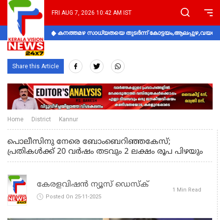
FRI AUG 7, 2026 10:42 AM IST
കനത്തമഴ സാധ്യതയെ തുടർന്ന് കോട്ടയം,ആലപ്പുഴ,വയനാട്
Share this Article
Home
District
Kannur
പൊലീസിനു നേരെ ബോംബെറിഞ്ഞകേസ്;
പ്രതികള്‍ക്ക് 20 വര്‍ഷം തടവും 2 ലക്ഷം രൂപ പിഴയും
കേരളവിഷൻ ന്യൂസ് ഡെസ്‌ക്
1 Min Read
Posted On 25-11-2025