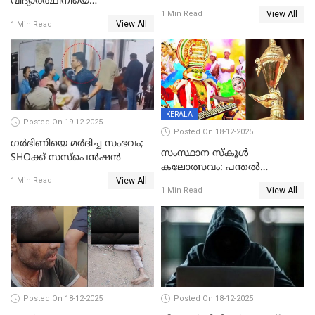
വിദ്യാര്‍ത്ഥിനിയെ
അന്വേഷണം വേണമെന്ന്
View All
ലൈംഗികമായി ഉപദ്രവിച്ചു;
1 Min Read
യുവതി
View All
1 Min Read
ക്ലീനര്‍ പിടിയിൽ
KERALA
Posted On 19-12-2025
Posted On 18-12-2025
ഗര്‍ഭിണിയെ മർദിച്ച സംഭവം;
സംസ്ഥാന സ്കൂൾ
SHOക്ക് സസ്പെൻഷൻ
കലോത്സവം: പന്തൽ
View All
കാൽനാട്ടൽ 20 ന്
1 Min Read
View All
1 Min Read
Posted On 18-12-2025
Posted On 18-12-2025