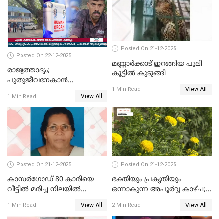
Posted On 21-12-2025
Posted On 22-12-2025
മണ്ണാർക്കാട് ഇറങ്ങിയ പുലി
രാജ്യത്താദ്യം;
കൂട്ടിൽ കുടുങ്ങി
പുതുജീവനേകാൻ
View All
ഷിബുവിന്റെ ഹൃദയം
1 Min Read
View All
1 Min Read
എറണാകുളം സർക്കാർ
ജനറൽ
ആശുപത്രിയിലെത്തിച്ചു
Posted On 21-12-2025
Posted On 21-12-2025
കാസർഗോഡ് 80 കാരിയെ
ഭക്തിയും പ്രകൃതിയും
വീട്ടിൽ മരിച്ച നിലയിൽ
ഒന്നാകുന്ന അപൂര്‍വ്വ കാഴ്ച;
കണ്ടെത്തി
ഭക്തർക്ക്
View All
View All
1 Min Read
2 Min Read
കാഴ്ചാനുഭവമൊരുക്കി
ശബരീ നന്ദനം