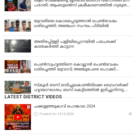
ആര്‍ രാജേഷിന്റെ മൃതദേഹത്തോട് അനാദരവെന്ന്
പരാതി; ആംബുലന്‍സ് ക്രമീകരണത്തില്‍ ഗുരുതര
വീഴ്ച; മൃതദേഹം ചാവക്കാട് വരെ എത്തിച്ചത്
ഫ്രീസര്‍ സംവിധാനം ഇല്ലാതെയെന്നും ആരോപണം
യുവതിയെ കൊലപ്പെടുത്താൻ പെൺവേഷം
ധരിച്ചെത്തി; അഞ്ചംഗ സംഘം പിടിയിൽ
അതിരപ്പിള്ളി പുളിയിലപ്പാറയിൽ പലചരക്ക്
കടതകർത്ത് കാട്ടാന
KERALA
പെണ്‍സുഹൃത്തിനെ കൊല്ലാന്‍ പെണ്‍വേഷം
ധരിച്ചെത്തി യുവാവ്; അഞ്ചുപേരെ പൊക്കി
പൊലീസ്
KERALA
സ്കൂൾ ബസ് ഓടിച്ചുകൊണ്ടിരിക്കെ ഡ്രൈവർക്ക്
ഹൃദയാഘാതം; ബസ് കെട്ടിടത്തിൽ ഇടിച്ചുനിന്നു;
ഡ്രൈവർ മരിച്ചു, രണ്ട് കുട്ടികൾക്ക് പരിക്ക്
LATEST DISTRICT VIDEOS
ചക്കുളത്തുകാവ് പൊങ്കാല 2024
Posted On 13-12-2024