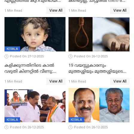
എണ്ണത്തിൽ കുറവുണ്ടായിട്ടും
കണ്ടിട്ടില്ല; ചിറ്റൂരിൽ നിന്ന് 6
ശബരിമലയിൽ വരുമാനം
വയസ്സുകാരനെ കാണാതായി
View All
View All
1 Min Read
1 Min Read
കുതിച്ചുയരുന്നു
KERALA
Posted On 27-12-2025
Posted On 26-12-2025
കളിക്കുന്നതിനിടെ കാൽ
19 വയസ്സുകാരനും
വഴുതി കിണറ്റിൽ വീണു;
മുത്തശ്ശിയും മുത്തശ്ശിയുടെ
ഒന്നര വയസ്സുകാരന്
സഹോദരിയും വീട്ടിൽ തൂങ്ങി
View All
View All
1 Min Read
1 Min Read
ദാരുണാന്ത്യം
മരിച്ചനിലയിൽ
KERALA
KERALA
Posted On 26-12-2025
Posted On 26-12-2025