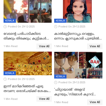
KERALA
KERALA
Posted On 29-12-2025
Posted On 29-12-2025
വേടന്റെ പരിപാടിക്കിടെ
കാൽമുട്ടിനൊപ്പം വെള്ളം,
തിക്കും തിരക്കും; കുട്ടികള്‍
ഒന്നാം ക്ലാസുകാരി പുഴയിൽ
ഉള്‍പ്പെടെ നിരവധി പേര്‍ക്ക്
മുങ്ങി മരിച്ചു; ദാരുണ സംഭവം
View All
View All
1 Min Read
1 Min Read
പരിക്ക്; പാളം മറികടന്ന
കുട്ടികൾക്കൊപ്പം
യുവാവ് ട്രെയിന്‍ തട്ടി മരിച്ചു
കളിക്കുന്നതിനിടെ
KERALA
KERALA
Posted On 29-12-2025
Posted On 29-12-2025
ഇന്ന് മാറിമറിഞ്ഞത് ഏഴു
'ഫിറ്റായാൽ' അളവ്
തവണ; ഒരാഴ്ചയ്ക്ക് ശേഷം
കുറയും,'സ്‌മോൾ കുറവ്
സ്വർണവിലയിൽ ഇടിവ്
View All
പിടികൂടി; ബാറിന് 25,000 രൂപ
1 Min Read
View All
1 Min Read
പിഴ