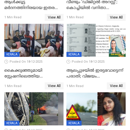
ആൾക്കൂട്ട
വീണ്ടും 'ഡിജിറ്റല്‍ അറസ്റ്റ്';
മർദനത്തിനിരയായ ഇതര
കൊച്ചിയില്‍ വനിതാ
സംസ്ഥാന തൊഴിലാളി മരിച്ചു;
ഡോക്ടര്‍ക്ക് നഷ്ടമായത് 6.38
View All
View All
1 Min Read
1 Min Read
നടുക്കുന്ന സംഭവം
കോടി രൂപ
വാളയാറിൽ
KERALA
KERALA
Posted On 18-12-2025
Posted On 18-12-2025
കൈക്കുഞ്ഞുമായി
ആലപ്പുഴയിൽ ഇരട്ടവോട്ടെന്ന്
സ്റ്റേഷനിലെത്തിയ
പരാതി; വിജയം
യുവതിയ്ക്ക് മർദ്ദനം; സിഐ
റദ്ദാക്കണമെന്ന് വലിയമരം
View All
View All
1 Min Read
1 Min Read
കരണത്തടിച്ചു; CC ടിവി
വാർഡിലെ എൽഡിഎഫ്
ദൃശ്യങ്ങൾ പുറത്ത്
സ്ഥാനാർത്ഥി
KERALA
KERALA