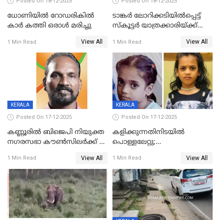
Posted On 18-12-2025
Posted On 18-12-2025
ധോണിയിൽ റോഡരികിൽ
ടാങ്കർ ലോറിക്കടിയിൽപ്പെട്ട്
കാർ കത്തി ഒരാൾ മരിച്ചു
സ്കൂട്ടർ യാത്രക്കാരിയ്ക്ക്
ദാരുണാന്ത്യം; അപകടം
View All
View All
1 Min Read
1 Min Read
കണ്ടോത്ത് ദേശീയ പാതയിൽ
KERALA
KERALA
Posted On 17-12-2025
Posted On 17-12-2025
കണ്ണൂരിൽ ബിജെപി നിയുക്ത
കളിക്കുന്നതിനിടയിൽ
നഗരസഭാ കൗൺസിലർക്ക് 36
പൊള്ളലേറ്റു;
വർഷം തടവുശിക്ഷ
ചികിത്സയിലായിരുന്ന രണ്ടാം
View All
View All
1 Min Read
1 Min Read
ക്ലാസ് വിദ്യാർത്ഥിനി മരിച്ചു