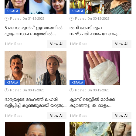
KERALA
KERALA
Posted On 31-12-2025
Posted On 30-12-2025
5 മാസം മുൻപ് ഇസ്രയേലിൽ
രണ്ട് കോടി രൂപ
ദുരൂഹസാഹചര്യത്തിൽ
നഷ്ടപരിഹാരം വേണം;
മരിച്ചനിലയിൽ കണ്ടെത്തിയ
ജിസിഡിഎക്ക് വക്കീൽ
View All
View All
1 Min Read
1 Min Read
മലയാളി യുവാവിന്റെ ഭാര്യയും
നോട്ടീസയച്ച് ഉമാ തോമസ്
മരിച്ചു
KERALA
KERALA
Posted On 30-12-2025
Posted On 30-12-2025
ഭാര്യയുടെ ദേഹത്ത് ലഹരി
ക്ലാസ് ടെസ്റ്റിൽ മാർക്ക്
ഒളിപ്പിച്ച് കുഞ്ഞുമായി യാത്ര;
കുറഞ്ഞു; 38 ഓളം
ഓട്ടോ വളഞ്ഞ് ദമ്പതികളെ
വിദ്യാർഥികളെ ട്യൂഷൻ
View All
View All
1 Min Read
1 Min Read
പിടികൂടി പൊലീസ്
സെന്ററിലെ അധ്യാപകന്‍
മർദിച്ചതായി പരാതി