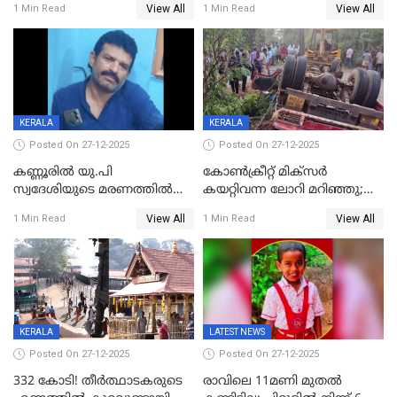
View All
View All
1 Min Read
1 Min Read
എട്ട് പേര്‍ ഉള്‍പ്പെടെ
അപകടം മലപ്പുറത്ത്
പത്തുപേരെ പുറത്താക്കി,
ചൊവ്വന്നൂരിലും നടപടി
KERALA
KERALA
Posted On 27-12-2025
Posted On 27-12-2025
കണ്ണൂരിൽ യു.പി
കോണ്‍ക്രീറ്റ് മിക്‌സര്‍
സ്വദേശിയുടെ മരണത്തിൽ
കയറ്റിവന്ന ലോറി മറിഞ്ഞു;
അഞ്ചംഗ സംഘത്തിനെതിരെ
രണ്ടുപേര്‍ക്ക് ദാരുണാന്ത്യം;
View All
View All
1 Min Read
1 Min Read
കേസ്; തർക്കമുണ്ടായത്
അപകടം കണ്ണൂരിൽ
ഫേഷ്യലിന് 300 രൂപ
ആവശ്യപ്പെട്ടതിനെച്ചൊല്ലി
KERALA
LATEST NEWS
Posted On 27-12-2025
Posted On 27-12-2025
332 കോടി! തീർത്ഥാടകരുടെ
രാവിലെ 11മണി മുതൽ