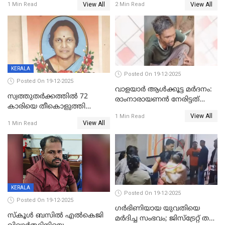
View All
View All
1 Min Read
2 Min Read
അംഗ സംഘമെന്ന് വിവരം
KERALA
Posted On 19-12-2025
Posted On 19-12-2025
വാളയാർ ആൾക്കൂട്ട മർദനം:
സ്വത്തുതര്‍ക്കത്തില്‍ 72
രാംനാരായണൻ നേരിട്ടത്
കാരിയെ തീകൊളുത്തി
കൊടും ക്രൂരത; ശരീരത്തിൽ
View All
കൊന്നു;
1 Min Read
നാൽപ്പതിലേറെ
View All
1 Min Read
ക്രൂരകൊലപാതകത്തില്‍
മുറിവുകളെന്ന് പോസ്റ്റ്‌മോർട്ടം
സഹോദരിപുത്രന് ജീവപര്യന്തം
റിപ്പോർട്ട്
KERALA
Posted On 19-12-2025
Posted On 19-12-2025
ഗര്‍ഭിണിയായ യുവതിയെ
സ്കൂൾ ബസിൽ എൽകെജി
മര്‍ദിച്ച സംഭവം; ജിസ്‌ട്രേറ്റ് തല