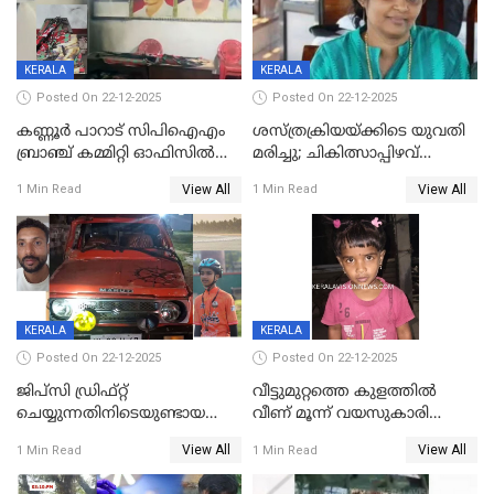
KERALA
KERALA
Posted On 22-12-2025
Posted On 22-12-2025
കണ്ണൂർ പാറാട് സിപിഐഎം
ശസ്ത്രക്രിയയ്‌ക്കിടെ യുവതി
ബ്രാഞ്ച് കമ്മിറ്റി ഓഫിസിൽ
മരിച്ചു; ചികിത്സാപ്പിഴവ്
തീയിട്ടു; നേതാക്കളുടെ
ആരോപിച്ച് ബന്ധുക്കൾ;
View All
View All
1 Min Read
1 Min Read
ചിത്രങ്ങളടക്കം കത്തിയ
സംഭവം മാവേലിക്കരയിൽ
നിലയിൽ
KERALA
KERALA
Posted On 22-12-2025
Posted On 22-12-2025
ജിപ്സി ഡ്രിഫ്റ്റ്
വീട്ടുമുറ്റത്തെ കുളത്തിൽ
ചെയ്യുന്നതിനിടെയുണ്ടായ
വീണ് മൂന്ന് വയസുകാരി
അപകടം; 14 വയസുകാരന്
മരിച്ചു
View All
View All
1 Min Read
1 Min Read
ദാരുണാന്ത്യം; ജീപ്സി
ഓടിച്ചയാൾ അറസ്റ്റിൽ.