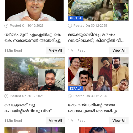
KERALA
Posted On 30-12-2025
Posted On 30-12-2025
ധർമടം മുൻ എംഎല്‍എ കെ
മയക്കുവെടിവച്ച ശേഷം
കെ നാരായണന്‍ അന്തരിച്ചു
വലയിലാക്കി; കിണറ്റിൽ വീണ
കടുവയെ പുറത്തെത്തിച്ചു
View All
View All
1 Min Read
1 Min Read
KERALA
Posted On 30-12-2025
Posted On 30-12-2025
വെങ്കുളത്ത് വ്യൂ
മോഹന്‍ലാലിന്‍റെ അമ്മ
പോയിന്റിൽനിന്നു വീണ്
ശാന്തകുമാരി അന്തരിച്ചു
യുവാവ് മരിച്ചു
View All
View All
1 Min Read
1 Min Read