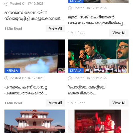
KERALA
Posted On 17-12-2025
Posted On 17-12-2025
ജനവാസ മേഖലയില്‍
മന്ത്രി സജി ചെറിയാന്റെ
നിലയുറപ്പിച്ച് കാട്ടുകൊമ്പന്‍
വാഹനം അപകടത്തിൽപ്പെട്ടു;
പടയപ്പ
View All
മന്ത്രിയും സംഘവും
1 Min Read
View All
1 Min Read
രക്ഷപ്പെട്ടത് തലനാരിടയ്ക്ക്
KERALA
KERALA
Posted On 16-12-2025
Posted On 16-12-2025
പനമരം, കണിയാമ്പറ്റ
‘പോറ്റിയേ കേറ്റിയേ’
പഞ്ചായത്തുകളിൽ
ഭക്തവികാരം
ബുധനാഴ്ച വിദ്യാഭ്യാസ
വ്രണപ്പെടുത്തിയെന്നു
View All
View All
1 Min Read
1 Min Read
സ്ഥാപനങ്ങൾക്ക് അവധി
ഡിജിപിക്ക് പരാതി; ശക്തമായ
നടപടി വേണമെന്നു
സിപിഐഎമ്മും