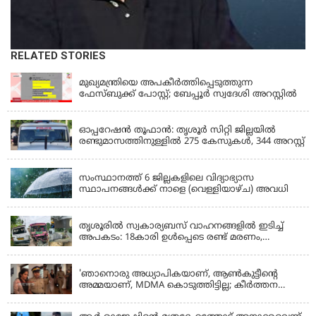
RELATED STORIES
KERALA
മുഖ്യമന്ത്രിയെ അപകീർത്തിപ്പെടുത്തുന്ന
ഫേസ്‌ബുക്ക് പോസ്റ്റ്; ബേപ്പൂർ സ്വദേശി അറസ്റ്റിൽ
KERALA
ഓപ്പറേഷൻ തൂഫാൻ: തൃശൂർ സിറ്റി ജില്ലയിൽ
രണ്ടുമാസത്തിനുള്ളിൽ 275 കേസുകൾ, 344 അറസ്റ്റ്
KERALA
സംസ്ഥാനത്ത് 6 ജില്ലകളിലെ വിദ്യാഭ്യാസ
സ്ഥാപനങ്ങൾക്ക് നാളെ (വെള്ളിയാഴ്ച) അവധി
KERALA
തൃശൂരിൽ സ്വകാര്യബസ് വാഹനങ്ങളില്‍ ഇടിച്ച്
അപകടം: 18കാരി ഉൾപ്പെടെ രണ്ട് മരണം,
പത്തോളം പേർക്ക് പരിക്ക്
KERALA
'ഞാനൊരു അധ്യാപികയാണ്, ആണ്‍കുട്ടീന്റെ
അമ്മയാണ്‌, MDMA കൊടുത്തിട്ടില്ല; കീർത്തന
മാധ്യമങ്ങളോട്; പൊലീസ് കസ്റ്റഡിയിൽ വിട്ട്
കോടതി, ജാമ്യാപേക്ഷ തള്ളി