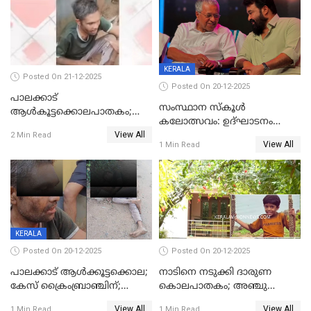
KERALA
Posted On 21-12-2025
Posted On 20-12-2025
പാലക്കാട്‌
സംസ്ഥാന സ്കൂൾ
ആൾകൂട്ടക്കൊലപാതകം;
കലോത്സവം: ഉദ്ഘാടനം
അന്വേഷണം
View All
മുഖ്യമന്ത്രി, സമാപനത്തിൽ
2 Min Read
ഊർജ്ജിതമാക്കിമാക്കി
View All
1 Min Read
മുഖ്യാതിഥിയായി
ക്രൈംബ്രാഞ്ച്
മോഹൻലാൽ
KERALA
Posted On 20-12-2025
Posted On 20-12-2025
പാലക്കാട് ആൾക്കൂട്ടക്കൊല;
നാടിനെ നടുക്കി ദാരുണ
കേസ് ക്രൈംബ്രാഞ്ചിന്;
കൊലപാതകം; അഞ്ചു
DYSPയുടെ നേതൃത്വത്തിൽ
വയസ്സുകാരനെ 'അമ്മ
View All
View All
1 Min Read
1 Min Read