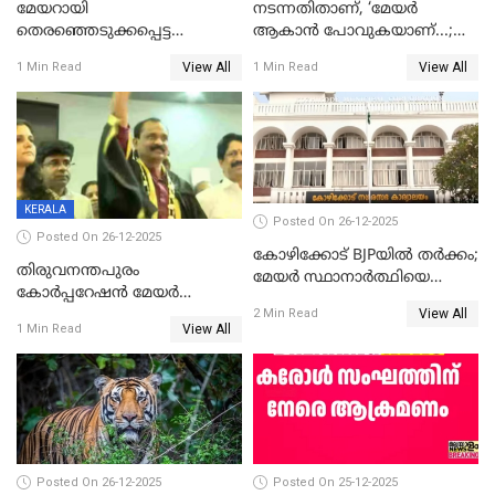
മേയറായി
നടന്നതിതാണ്, ‘മേയർ
തെരഞ്ഞെടുക്കപ്പെട്ട
ആകാൻ പോവുകയാണ്...;
ശേഷമുള്ള പി ഇന്ദിരയുടെ
ആവട്ടെ, അഭിനന്ദനങ്ങൾ’;
View All
View All
1 Min Read
1 Min Read
ആദ്യ വോട്ട് അസാധു; കണ്ണൂർ
മുഖ്യമന്ത്രിയുടെ ഓഫീസ്
ഡെപ്യൂട്ടി മേയർ സ്ഥാനത്ത്
തന്നെ വിശദീകരിയ്ക്കുന്നു;
താഹിറിന് വിജയം
സത്യമിതാണ്
KERALA
Posted On 26-12-2025
Posted On 26-12-2025
കോഴിക്കോട് BJPയിൽ തർക്കം;
തിരുവനന്തപുരം
മേയർ സ്ഥാനാർത്ഥിയെ
കോര്‍പ്പറേഷന്‍ മേയര്‍
പരസ്യമായി പ്രഖ്യാപിച്ചില്ല
View All
തെരഞ്ഞെടുപ്പ്; സിപിഐഎം
2 Min Read
View All
1 Min Read
ഹൈക്കോടതിയിലേക്ക്;
സത്യപ്രതിജ്ഞ ചടങ്ങില്‍
ചട്ടലംഘനമെന്ന് പാർട്ടി
Posted On 26-12-2025
Posted On 25-12-2025