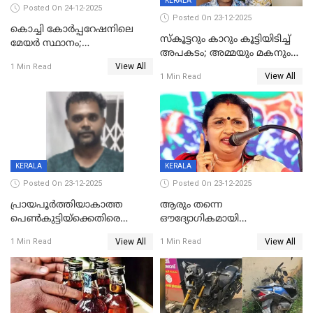
KERALA
Posted On 24-12-2025
Posted On 23-12-2025
കൊച്ചി കോര്‍പ്പറേഷനിലെ
സ്കൂട്ടറും കാറും കൂട്ടിയിടിച്ച്
മേയര്‍ സ്ഥാനം;
അപകടം; അമ്മയും മകനും
കോണ്‍ഗ്രസില്‍ അതൃപതി
View All
മരിച്ചു, മറ്റൊരു മകൻ
1 Min Read
രൂക്ഷം
View All
1 Min Read
ഗുരുതരാവസ്ഥയിൽ
KERALA
KERALA
Posted On 23-12-2025
Posted On 23-12-2025
പ്രായപൂർത്തിയാകാത്ത
ആരും തന്നെ
പെൺകുട്ടിയ്ക്കെതിരെ
ഔദ്യോഗികമായി
ലൈംഗികാതിക്രമം; 36കാരന്
അറിയിച്ചിട്ടില്ല, മേയറെ
View All
View All
1 Min Read
1 Min Read
59 വർഷം തടവും 90,൦൦൦ രൂപ
കണ്ടെത്താൻ ഇന്ന് കോർ
പിഴയും ശിക്ഷ
കമ്മിറ്റി കൂടിയില്ല';
അതൃപ്തിയുമായി ദീപ്തി മേരി
വർഗീസ്