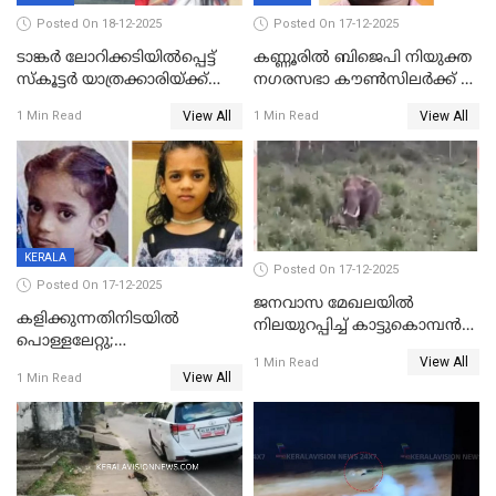
Posted On 18-12-2025
Posted On 17-12-2025
ടാങ്കർ ലോറിക്കടിയിൽപ്പെട്ട്
കണ്ണൂരിൽ ബിജെപി നിയുക്ത
സ്കൂട്ടർ യാത്രക്കാരിയ്ക്ക്
നഗരസഭാ കൗൺസിലർക്ക് 36
ദാരുണാന്ത്യം; അപകടം
വർഷം തടവുശിക്ഷ
View All
View All
1 Min Read
1 Min Read
കണ്ടോത്ത് ദേശീയ പാതയിൽ
KERALA
Posted On 17-12-2025
Posted On 17-12-2025
ജനവാസ മേഖലയില്‍
കളിക്കുന്നതിനിടയിൽ
നിലയുറപ്പിച്ച് കാട്ടുകൊമ്പന്‍
പൊള്ളലേറ്റു;
പടയപ്പ
View All
ചികിത്സയിലായിരുന്ന രണ്ടാം
1 Min Read
View All
1 Min Read
ക്ലാസ് വിദ്യാർത്ഥിനി മരിച്ചു