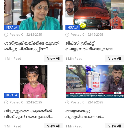
KERALA
KERALA
Posted On 22-12-2025
Posted On 22-12-2025
ശസ്ത്രക്രിയയ്‌ക്കിടെ യുവതി
ജിപ്സി ഡ്രിഫ്റ്റ്
മരിച്ചു; ചികിത്സാപ്പിഴവ്
ചെയ്യുന്നതിനിടെയുണ്ടായ
ആരോപിച്ച് ബന്ധുക്കൾ;
അപകടം; 14 വയസുകാരന്
View All
View All
1 Min Read
1 Min Read
സംഭവം മാവേലിക്കരയിൽ
ദാരുണാന്ത്യം; ജീപ്സി
ഓടിച്ചയാൾ അറസ്റ്റിൽ.
KERALA
Posted On 22-12-2025
Posted On 22-12-2025
വീട്ടുമുറ്റത്തെ കുളത്തിൽ
രാജ്യത്താദ്യം;
വീണ് മൂന്ന് വയസുകാരി
പുതുജീവനേകാൻ
മരിച്ചു
ഷിബുവിന്റെ ഹൃദയം
View All
View All
1 Min Read
1 Min Read