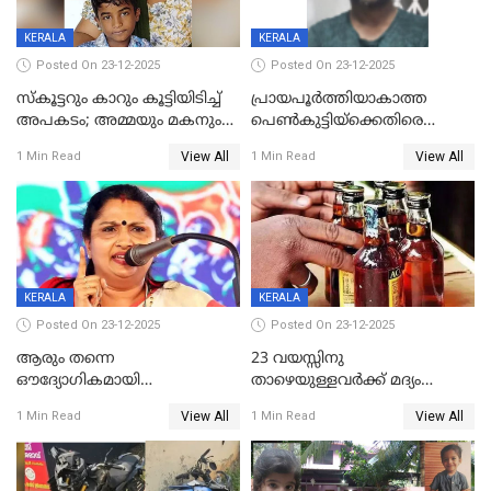
KERALA
KERALA
Posted On 23-12-2025
Posted On 23-12-2025
സ്കൂട്ടറും കാറും കൂട്ടിയിടിച്ച്
പ്രായപൂർത്തിയാകാത്ത
അപകടം; അമ്മയും മകനും
പെൺകുട്ടിയ്ക്കെതിരെ
മരിച്ചു, മറ്റൊരു മകൻ
ലൈംഗികാതിക്രമം; 36കാരന്
View All
View All
1 Min Read
1 Min Read
ഗുരുതരാവസ്ഥയിൽ
59 വർഷം തടവും 90,൦൦൦ രൂപ
പിഴയും ശിക്ഷ
KERALA
KERALA
Posted On 23-12-2025
Posted On 23-12-2025
ആരും തന്നെ
23 വയസ്സിനു
ഔദ്യോഗികമായി
താഴെയുള്ളവർക്ക് മദ്യം
അറിയിച്ചിട്ടില്ല, മേയറെ
നൽകിയതിനെതിരെ കർശന
View All
View All
1 Min Read
1 Min Read
കണ്ടെത്താൻ ഇന്ന് കോർ
നടപടി;സ്ഥാപനങ്ങൾക്കെതിരെ
കമ്മിറ്റി കൂടിയില്ല';
രണ്ട് കേസുകൾ
അതൃപ്തിയുമായി ദീപ്തി മേരി
വർഗീസ്