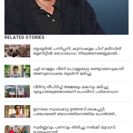
RELATED STORIES
KERALA
തൃശൂരിൽ പന്നിപ്പനി; കുന്നംകുളം പിഗ് ബ്രീഡിങ്
യൂണിറ്റിൽ രോഗബാധ; നിയന്ത്രണങ്ങളുമായി
ഭരണകൂടം
KERALA
ചൂട് വെള്ളം വീണ് പൊള്ളലേറ്റ രണ്ടുവയസുകാരി
അണുബാധയെ തുടർന്ന് മരിച്ചു
വീടിനു തീപിടിച്ച് അമ്മയും മകനും മരിച്ചു;
ദുരൂഹതയുണ്ടോയെന്ന് പൊലീസ് പരിശോധന
KERALA
ഇന്നലെ സ്ഥലംമാറ്റ ഉത്തരവ് കൈപ്പറ്റി;
പഞ്ചായത്ത് യോഗത്തിനെത്തിയ ഹെല്‍ത്ത്
ഇന്‍സ്‌പെക്ടര്‍ കുഴഞ്ഞുവീണു മരിച്ചു
സ്വർണ്ണവും പണവും തിരിച്ചു നൽകി യുവാവ്
മാതൃകയായി