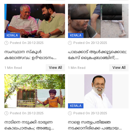
ശബരീ നന്ദനം
ക്രൈംബ്രാഞ്ച്
KERALA
KERALA
Posted On 20-12-2025
Posted On 20-12-2025
സംസ്ഥാന സ്കൂൾ
പാലക്കാട് ആൾക്കൂട്ടക്കൊല;
കലോത്സവം: ഉദ്ഘാടനം
കേസ് ക്രൈംബ്രാഞ്ചിന്;
മുഖ്യമന്ത്രി, സമാപനത്തിൽ
DYSPയുടെ നേതൃത്വത്തിൽ
View All
View All
1 Min Read
1 Min Read
മുഖ്യാതിഥിയായി
അന്വേഷിക്കും
മോഹൻലാൽ
KERALA
Posted On 20-12-2025
Posted On 20-12-2025
നാടിനെ നടുക്കി ദാരുണ
നാളെ സത്യപ്രതിജ്ഞ
കൊലപാതകം; അഞ്ചു
നടക്കാനിരിക്കെ പഞ്ചായത്ത്