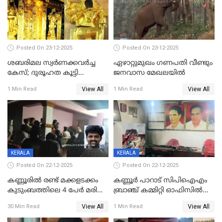
Posted On 23-12-2025
Posted On 23-12-2025
ശബരിമല സ്വര്‍ണക്കവര്‍ച്ച
ഏഴാറ്റുമുഖം ഗണപതി വീണ്ടും
കേസ്; ദുരൂഹത കൂട്ടി
ജനവാസ മേഖലയിൽ
വിദേശവ്യവസായിയുടെ മൊഴി
View All
View All
1 Min Read
1 Min Read
KERALA
KERALA
Posted On 22-12-2025
Posted On 22-12-2025
കണ്ണൂരിൽ രണ്ട് മക്കളടക്കം
കണ്ണൂർ പാറാട് സിപിഐഎം
കുടുംബത്തിലെ 4 പേർ മരിച്ച
ബ്രാഞ്ച് കമ്മിറ്റി ഓഫിസിൽ
നിലയിൽ
തീയിട്ടു; നേതാക്കളുടെ
View All
View All
30 Min Read
1 Min Read
ചിത്രങ്ങളടക്കം കത്തിയ
നിലയിൽ