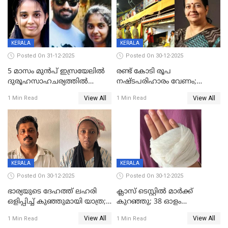
KERALA
KERALA
Posted On 31-12-2025
Posted On 30-12-2025
5 മാസം മുൻപ് ഇസ്രയേലിൽ
രണ്ട് കോടി രൂപ
ദുരൂഹസാഹചര്യത്തിൽ
നഷ്ടപരിഹാരം വേണം;
മരിച്ചനിലയിൽ കണ്ടെത്തിയ
ജിസിഡിഎക്ക് വക്കീൽ
View All
View All
1 Min Read
1 Min Read
മലയാളി യുവാവിന്റെ ഭാര്യയും
നോട്ടീസയച്ച് ഉമാ തോമസ്
മരിച്ചു
KERALA
KERALA
Posted On 30-12-2025
Posted On 30-12-2025
ഭാര്യയുടെ ദേഹത്ത് ലഹരി
ക്ലാസ് ടെസ്റ്റിൽ മാർക്ക്
ഒളിപ്പിച്ച് കുഞ്ഞുമായി യാത്ര;
കുറഞ്ഞു; 38 ഓളം
ഓട്ടോ വളഞ്ഞ് ദമ്പതികളെ
വിദ്യാർഥികളെ ട്യൂഷൻ
View All
View All
1 Min Read
1 Min Read
പിടികൂടി പൊലീസ്
സെന്ററിലെ അധ്യാപകന്‍