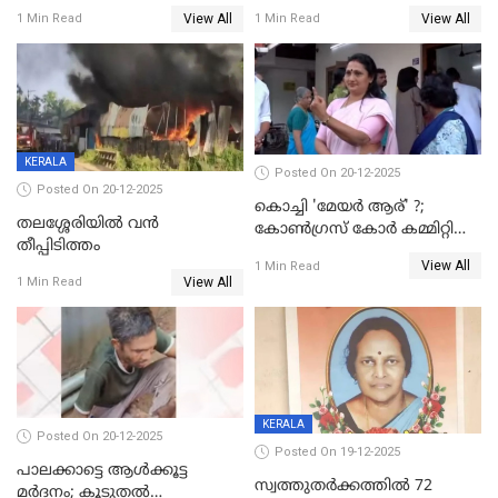
വയസ്സുകാരനെ 'അമ്മ
മെമ്പർ മരിച്ചു
View All
View All
1 Min Read
1 Min Read
കഴുത്തുഞെരിച്ച് കൊന്നു
KERALA
Posted On 20-12-2025
Posted On 20-12-2025
കൊച്ചി 'മേയർ ആര്' ?;
തലശ്ശേരിയിൽ വൻ
കോണ്‍ഗ്രസ് കോര്‍ കമ്മിറ്റി
തീപ്പിടിത്തം
യോഗം ചൊവ്വാഴ്ച
View All
1 Min Read
View All
1 Min Read
KERALA
Posted On 20-12-2025
Posted On 19-12-2025
പാലക്കാട്ടെ ആള്‍ക്കൂട്ട
സ്വത്തുതര്‍ക്കത്തില്‍ 72
മര്‍ദനം; കൂടുതല്‍