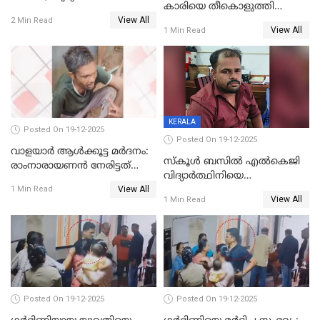
കാരിയെ തീകൊളുത്തി
അറസ്റ്റുണ്ടാവും, മര്‍ദിച്ചത് 15
View All
കൊന്നു;
2 Min Read
അംഗ സംഘമെന്ന് വിവരം
View All
1 Min Read
ക്രൂരകൊലപാതകത്തില്‍
സഹോദരിപുത്രന് ജീവപര്യന്തം
KERALA
Posted On 19-12-2025
Posted On 19-12-2025
വാളയാർ ആൾക്കൂട്ട മർദനം:
സ്കൂൾ ബസിൽ എൽകെജി
രാംനാരായണൻ നേരിട്ടത്
വിദ്യാര്‍ത്ഥിനിയെ
കൊടും ക്രൂരത; ശരീരത്തിൽ
View All
ലൈംഗികമായി ഉപദ്രവിച്ചു;
1 Min Read
നാൽപ്പതിലേറെ
View All
1 Min Read
ക്ലീനര്‍ പിടിയിൽ
മുറിവുകളെന്ന് പോസ്റ്റ്‌മോർട്ടം
റിപ്പോർട്ട്
Posted On 19-12-2025
Posted On 19-12-2025