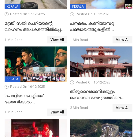
KERALA
KERALA
Posted On 17-12-2025
Posted On 16-12-2025
മന്ത്രി സജി ചെറിയാന്റെ
പനമരം, കണിയാമ്പറ്റ
വാഹനം അപകടത്തിൽപ്പെട്ടു;
പഞ്ചായത്തുകളിൽ
മന്ത്രിയും സംഘവും
ബുധനാഴ്ച വിദ്യാഭ്യാസ
View All
View All
1 Min Read
1 Min Read
രക്ഷപ്പെട്ടത് തലനാരിടയ്ക്ക്
സ്ഥാപനങ്ങൾക്ക് അവധി
KERALA
Posted On 16-12-2025
Posted On 16-12-2025
തിരുവൈരാണിക്കുളം
‘പോറ്റിയേ കേറ്റിയേ’
മഹാദേവ ക്ഷേത്രത്തിലെ
ഭക്തവികാരം
നടതുറപ്പ് മഹോത്സവത്തിന്
View All
വ്രണപ്പെടുത്തിയെന്നു
2 Min Read
ജനുവരി 2 ന് തുടക്കമാകും
View All
1 Min Read
ഡിജിപിക്ക് പരാതി; ശക്തമായ
നടപടി വേണമെന്നു
സിപിഐഎമ്മും