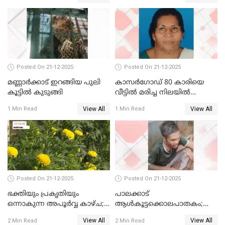
എറണാകുളം സർക്കാർ
ജനറൽ
ആശുപത്രിയിലെത്തിച്ചു
Posted On 21-12-2025
Posted On 21-12-2025
മണ്ണാർക്കാട് ഇറങ്ങിയ പുലി
കാസർഗോഡ് 80 കാരിയെ
കൂട്ടിൽ കുടുങ്ങി
വീട്ടിൽ മരിച്ച നിലയിൽ
കണ്ടെത്തി
View All
View All
1 Min Read
1 Min Read
Posted On 21-12-2025
Posted On 21-12-2025
ഭക്തിയും പ്രകൃതിയും
പാലക്കാട്‌
ഒന്നാകുന്ന അപൂര്‍വ്വ കാഴ്ച;
ആൾകൂട്ടക്കൊലപാതകം;
ഭക്തർക്ക്
അന്വേഷണം
View All
View All
2 Min Read
2 Min Read
കാഴ്ചാനുഭവമൊരുക്കി
ഊർജ്ജിതമാക്കിമാക്കി