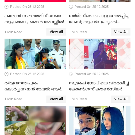
Posted On 25-12-2025
Posted On 25-12-2025
കരോള്‍ സംഘത്തിന് നേരെ
ഗര്‍ഭിണിയെ പൊള്ളലേല്‍പ്പിച്ച
ആക്രമണം; ഒരാള്‍ അറസ്റ്റില്‍
കേസ്; ആണ്‍സുഹൃത്ത്
പിടിയില്‍
View All
View All
1 Min Read
1 Min Read
Posted On 25-12-2025
Posted On 25-12-2025
തിരുവനന്തപുരം
സുരേഷ് ഗോപിയെ വിമര്‍ശിച്ച്
കോര്‍പ്പറേഷന്‍ മേയർ; ആര്‍
കോണ്‍ഗ്രസ് കൗണ്‍സിലര്‍
ശ്രീലേഖയ്ക്ക് മുൻതൂക്കം
View All
View All
1 Min Read
1 Min Read