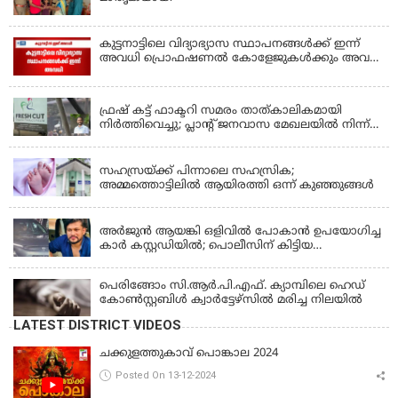
കുട്ടനാട്ടിലെ വിദ്യാഭ്യാസ സ്ഥാപനങ്ങൾക്ക് ഇന്ന്
അവധി പ്രൊഫഷണൽ കോളേജുകൾക്കും അവധി
ബാധകം
KERALA
ഫ്രഷ് കട്ട് ഫാക്ടറി സമരം താത്കാലികമായി
നിർത്തിവെച്ചു; പ്ലാൻ്റ് ജനവാസ മേഖലയിൽ നിന്ന്
മാറ്റാൻ കമ്പനി സന്നദ്ധത അറിയിച്ചതായി പി.കെ
KERALA
ഫിറോസ് എംഎൽഎ
സഹസ്രയ്ക്ക് പിന്നാലെ സഹസ്രിക;
അമ്മത്തൊട്ടിലില്‍ ആയിരത്തി ഒന്ന് കുഞ്ഞുങ്ങള്‍
KERALA
അർജുൻ ആയങ്കി ഒളിവിൽ പോകാൻ ഉപയോഗിച്ച
കാർ കസ്റ്റഡിയിൽ; പൊലീസിന് കിട്ടിയ
വാഹനത്തിന്റെ ഉടമ അർജുന്റെ ഭാര്യ
പെരിങ്ങോം സി.ആർ.പി.എഫ്. ക്യാമ്പിലെ ഹെഡ്
കോൺസ്റ്റബിൾ ക്വാർട്ടേഴ്സിൽ മരിച്ച നിലയിൽ
LATEST DISTRICT VIDEOS
ചക്കുളത്തുകാവ് പൊങ്കാല 2024
Posted On 13-12-2024