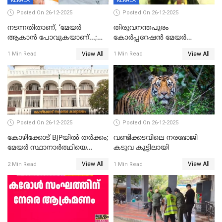
KERALA
KERALA
Posted On 26-12-2025
Posted On 26-12-2025
നടന്നതിതാണ്, ‘മേയർ
തിരുവനന്തപുരം
ആകാൻ പോവുകയാണ്...;
കോര്‍പ്പറേഷന്‍ മേയര്‍
ആവട്ടെ, അഭിനന്ദനങ്ങൾ’;
തെരഞ്ഞെടുപ്പ്; സിപിഐഎം
View All
View All
1 Min Read
1 Min Read
മുഖ്യമന്ത്രിയുടെ ഓഫീസ്
ഹൈക്കോടതിയിലേക്ക്;
തന്നെ വിശദീകരിയ്ക്കുന്നു;
സത്യപ്രതിജ്ഞ ചടങ്ങില്‍
സത്യമിതാണ്
ചട്ടലംഘനമെന്ന് പാർട്ടി
Posted On 26-12-2025
Posted On 26-12-2025
കോഴിക്കോട് BJPയിൽ തർക്കം;
വണ്ടിക്കടവിലെ നരഭോജി
മേയർ സ്ഥാനാർത്ഥിയെ
കടുവ കൂട്ടിലായി
പരസ്യമായി പ്രഖ്യാപിച്ചില്ല
View All
View All
2 Min Read
1 Min Read