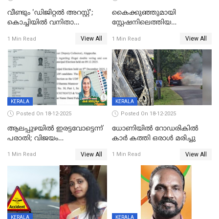
വീണ്ടും 'ഡിജിറ്റല്‍ അറസ്റ്റ്';
കൈക്കുഞ്ഞുമായി
കൊച്ചിയില്‍ വനിതാ
സ്റ്റേഷനിലെത്തിയ
ഡോക്ടര്‍ക്ക് നഷ്ടമായത് 6.38
യുവതിയ്ക്ക് മർദ്ദനം; സിഐ
View All
View All
1 Min Read
1 Min Read
കോടി രൂപ
കരണത്തടിച്ചു; CC ടിവി
ദൃശ്യങ്ങൾ പുറത്ത്
KERALA
KERALA
Posted On 18-12-2025
Posted On 18-12-2025
ആലപ്പുഴയിൽ ഇരട്ടവോട്ടെന്ന്
ധോണിയിൽ റോഡരികിൽ
പരാതി; വിജയം
കാർ കത്തി ഒരാൾ മരിച്ചു
റദ്ദാക്കണമെന്ന് വലിയമരം
View All
View All
1 Min Read
1 Min Read
വാർഡിലെ എൽഡിഎഫ്
സ്ഥാനാർത്ഥി
KERALA
KERALA