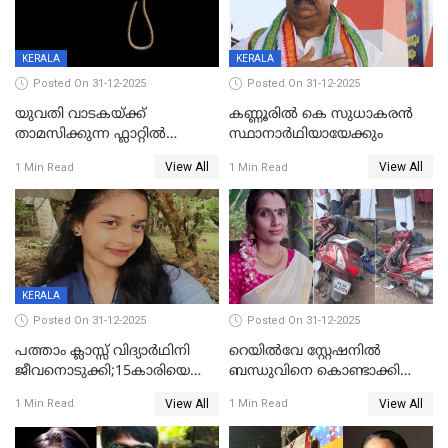
KERALA
KERALA
Posted On 31-12-2025
Posted On 31-12-2025
യുവതി വാടകയ്ക്ക്
കണ്ണൂരിൽ കെ സുധാകരൻ
താമസിക്കുന്ന ഫ്ലാറ്റില്‍
സ്ഥാനാർഥിയായേക്കും
തൂങ്ങിമരിച്ച നിലയില്‍;
View All
View All
1 Min Read
1 Min Read
സംഭവം കൈതപ്പൊയിലില്‍
KERALA
Posted On 31-12-2025
Posted On 31-12-2025
പത്താം ക്ലാസ്സ് വിദ്യാര്‍ഥിനി
റെയിൽവേ സ്റ്റേഷനിൽ
ജീവനൊടുക്കി;15കാരിയെ
ബന്ധുവിനെ കൊണ്ടാക്കി
കണ്ടെത്തിയത്
മടങ്ങുന്നതിനിടെ ടോറസ്സ്
View All
View All
1 Min Read
1 Min Read
കിടപ്പുമുറിയില്‍ തൂങ്ങി മരിച്ച
ലോറി സ്കൂട്ടറിൽ ഇടിച്ചു :
നിലയിൽ
യുവതിക്ക് ദാരുണാന്ത്യം