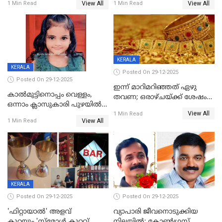
View All
View All
1 Min Read
1 Min Read
പരിക്ക്; പാളം മറികടന്ന
യുവാവ് ട്രെയിന്‍ തട്ടി മരിച്ചു
KERALA
KERALA
Posted On 29-12-2025
Posted On 29-12-2025
ഇന്ന് മാറിമറിഞ്ഞത് ഏഴു
കാൽമുട്ടിനൊപ്പം വെള്ളം,
തവണ; ഒരാഴ്ചയ്ക്ക് ശേഷം
ഒന്നാം ക്ലാസുകാരി പുഴയിൽ
സ്വർണവിലയിൽ ഇടിവ്
View All
മുങ്ങി മരിച്ചു; ദാരുണ സംഭവം
1 Min Read
View All
1 Min Read
കുട്ടികൾക്കൊപ്പം
കളിക്കുന്നതിനിടെ
KERALA
Posted On 29-12-2025
Posted On 29-12-2025
'ഫിറ്റായാൽ' അളവ്
വ്യാപാരി ജീവനൊടുക്കിയ
കുറയും,'സ്‌മോൾ കുറവ്
നിലയില്‍; കോണ്‍ഗ്രസ്