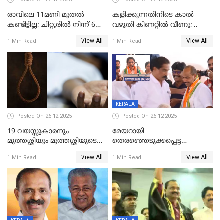
രാവിലെ 11മണി മുതൽ
കളിക്കുന്നതിനിടെ കാൽ
കണ്ടിട്ടില്ല; ചിറ്റൂരിൽ നിന്ന് 6
വഴുതി കിണറ്റിൽ വീണു;
വയസ്സുകാരനെ കാണാതായി
ഒന്നര വയസ്സുകാരന്
View All
View All
1 Min Read
1 Min Read
ദാരുണാന്ത്യം
KERALA
Posted On 26-12-2025
Posted On 26-12-2025
19 വയസ്സുകാരനും
മേയറായി
മുത്തശ്ശിയും മുത്തശ്ശിയുടെ
തെരഞ്ഞെടുക്കപ്പെട്ട
സഹോദരിയും വീട്ടിൽ തൂങ്ങി
ശേഷമുള്ള പി ഇന്ദിരയുടെ
View All
View All
1 Min Read
1 Min Read
മരിച്ചനിലയിൽ
ആദ്യ വോട്ട് അസാധു; കണ്ണൂർ
ഡെപ്യൂട്ടി മേയർ സ്ഥാനത്ത്
താഹിറിന് വിജയം