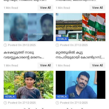
പിടികൂടി; ബാറിന് 25,000 രൂപ
കൗണ്‍സിലറുടെ
View All
View All
1 Min Read
1 Min Read
പിഴ
മാനസികപീഡനമെന്ന് കുറിപ്പ്
KERALA
Posted On 29-12-2025
Posted On 27-12-2025
കഴക്കൂട്ടത്ത് നാലു
മറ്റത്തൂരിൽ കൂട്ട
വയസ്സുകാരന്റെ മരണം
നടപടിയുമായി കോണ്‍ഗ്രസ്,
കൊലപാതകം: അമ്മയും
ബിജെപി പാളയത്തിലെത്തിയ
View All
View All
1 Min Read
1 Min Read
സുഹൃത്തും പൊലീസ്
എട്ട് പേര്‍ ഉള്‍പ്പെടെ
കസ്റ്റഡിയിൽ
പത്തുപേരെ പുറത്താക്കി,
ചൊവ്വന്നൂരിലും നടപടി
KERALA
KERALA
Posted On 27-12-2025
Posted On 27-12-2025