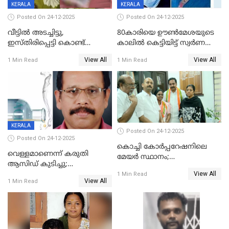
KERALA
KERALA
Posted On 24-12-2025
Posted On 24-12-2025
വീട്ടിൽ അടച്ചിട്ടു,
80കാരിയെ ഊൺമേശയുടെ
ഇസ്തിരിപ്പെട്ടി കൊണ്ട്
കാലിൽ കെട്ടിയിട്ട് സ്വർണവും
പൊള്ളിച്ചു; 8 മാസം
പണവും കവർന്നു;
View All
View All
1 Min Read
1 Min Read
ഗർഭിണിയായ യുവതിക്ക് ക്രൂര
കൊച്ചുമകനും സുഹൃത്തും
മർദനം
അറസ്റ്റിൽ
KERALA
Posted On 24-12-2025
Posted On 24-12-2025
കൊച്ചി കോര്‍പ്പറേഷനിലെ
വെള്ളമാണെന്ന് കരുതി
മേയര്‍ സ്ഥാനം;
ആസിഡ് കുടിച്ചു;
കോണ്‍ഗ്രസില്‍ അതൃപതി
View All
ചികിത്സയിലിരുന്ന ആള്‍
1 Min Read
രൂക്ഷം
View All
1 Min Read
മരിച്ചു