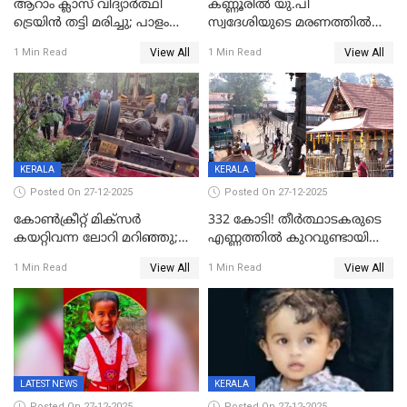
ആറാം ക്ലാസ് വിദ്യാർത്ഥി
കണ്ണൂരിൽ യു.പി
ട്രെയിൻ തട്ടി മരിച്ചു; പാളം
സ്വദേശിയുടെ മരണത്തിൽ
മുറിച്ചുകടക്കുന്നതിനിടെ
അഞ്ചംഗ സംഘത്തിനെതിരെ
View All
View All
1 Min Read
1 Min Read
അപകടം മലപ്പുറത്ത്
കേസ്; തർക്കമുണ്ടായത്
ഫേഷ്യലിന് 300 രൂപ
ആവശ്യപ്പെട്ടതിനെച്ചൊല്ലി
KERALA
KERALA
Posted On 27-12-2025
Posted On 27-12-2025
കോണ്‍ക്രീറ്റ് മിക്‌സര്‍
332 കോടി! തീർത്ഥാടകരുടെ
കയറ്റിവന്ന ലോറി മറിഞ്ഞു;
എണ്ണത്തിൽ കുറവുണ്ടായിട്ടും
രണ്ടുപേര്‍ക്ക് ദാരുണാന്ത്യം;
ശബരിമലയിൽ വരുമാനം
View All
View All
1 Min Read
1 Min Read
അപകടം കണ്ണൂരിൽ
കുതിച്ചുയരുന്നു
LATEST NEWS
KERALA
Posted On 27-12-2025
Posted On 27-12-2025