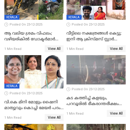
KERALA
KERALA
Posted On 23-12-2025
Posted On 23-12-2025
ആ വലിയ ശ്രമം വിഫലം;
വീട്ടിലെ നക്ഷത്രങ്ങൾ കെട്ടു;
വഴിയരികില്‍ ‌ഡോക്ടര്‍മാര്‍
ഇനി ആ ക്രിസ്മസ് സ്റ്റാർ
ശസ്ത്രക്രിയ നടത്തിയ ലിനു
മാത്രം; പൈതങ്ങൾക്ക്
View All
View All
1 Min Read
1 Min Read
മരണത്തിന് കീഴടങ്ങി
വേണ്ടിയുള്ള
പിടിവലിക്കിടയിൽ
അപ്പൂപ്പനെതിരെ പോക്സോ
കേസ് ഒടുവിൽ 4 ജീവനുകൾ
പൊലിഞ്ഞു
KERALA
Posted On 23-12-2025
Posted On 23-12-2025
കട കത്തിച്ച് കളയും,
വി.കെ മിനി മോളും ഷൈനി
പറവൂരില്‍ ഭീകരാന്തരീക്ഷം
മാത്യുവും കൊച്ചി മേയർ പദം
സൃഷ്ടിച്ച് കുട്ടി ലഹരിസംഘം
View All
പങ്കിടും; ദീപ്തി മേരി വർഗീസ്
1 Min Read
View All
1 Min Read
മേയറാകില്ല