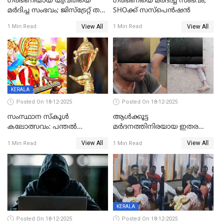
ഗര്‍ഭിണിയായ യുവതിയെ
ഗര്‍ഭിണിയെ മർദിച്ച സംഭവം;
മര്‍ദിച്ച സംഭവം; ജിസ്‌ട്രേറ്റ് തല
SHOക്ക് സസ്പെൻഷൻ
അന്വേഷണം വേണമെന്ന്
View All
View All
1 Min Read
1 Min Read
യുവതി
KERALA
Posted On 18-12-2025
Posted On 18-12-2025
സംസ്ഥാന സ്കൂൾ
ആൾക്കൂട്ട
കലോത്സവം: പന്തൽ
മർദനത്തിനിരയായ ഇതര
കാൽനാട്ടൽ 20 ന്
സംസ്ഥാന തൊഴിലാളി മരിച്ചു;
View All
View All
1 Min Read
1 Min Read
നടുക്കുന്ന സംഭവം
വാളയാറിൽ
KERALA
Posted On 18-12-2025
Posted On 18-12-2025