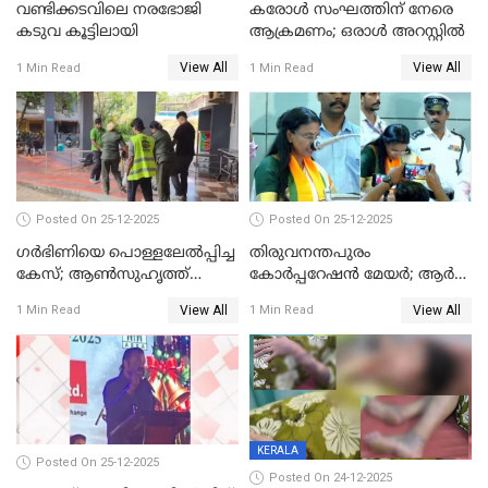
വണ്ടിക്കടവിലെ നരഭോജി
കരോള്‍ സംഘത്തിന് നേരെ
കടുവ കൂട്ടിലായി
ആക്രമണം; ഒരാള്‍ അറസ്റ്റില്‍
View All
View All
1 Min Read
1 Min Read
Posted On 25-12-2025
Posted On 25-12-2025
ഗര്‍ഭിണിയെ പൊള്ളലേല്‍പ്പിച്ച
തിരുവനന്തപുരം
കേസ്; ആണ്‍സുഹൃത്ത്
കോര്‍പ്പറേഷന്‍ മേയർ; ആര്‍
പിടിയില്‍
ശ്രീലേഖയ്ക്ക് മുൻതൂക്കം
View All
View All
1 Min Read
1 Min Read
KERALA
Posted On 25-12-2025
Posted On 24-12-2025