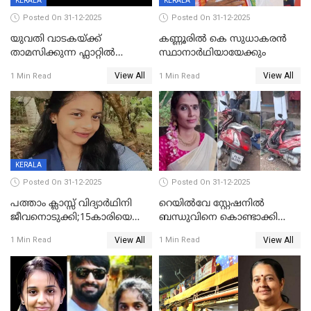
KERALA
KERALA
Posted On 31-12-2025
Posted On 31-12-2025
യുവതി വാടകയ്ക്ക്
കണ്ണൂരിൽ കെ സുധാകരൻ
താമസിക്കുന്ന ഫ്ലാറ്റില്‍
സ്ഥാനാർഥിയായേക്കും
തൂങ്ങിമരിച്ച നിലയില്‍;
View All
View All
1 Min Read
1 Min Read
സംഭവം കൈതപ്പൊയിലില്‍
KERALA
Posted On 31-12-2025
Posted On 31-12-2025
പത്താം ക്ലാസ്സ് വിദ്യാര്‍ഥിനി
റെയിൽവേ സ്റ്റേഷനിൽ
ജീവനൊടുക്കി;15കാരിയെ
ബന്ധുവിനെ കൊണ്ടാക്കി
കണ്ടെത്തിയത്
മടങ്ങുന്നതിനിടെ ടോറസ്സ്
View All
View All
1 Min Read
1 Min Read
കിടപ്പുമുറിയില്‍ തൂങ്ങി മരിച്ച
ലോറി സ്കൂട്ടറിൽ ഇടിച്ചു :
നിലയിൽ
യുവതിക്ക് ദാരുണാന്ത്യം