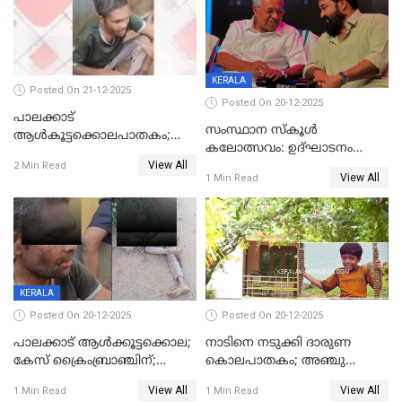
KERALA
Posted On 21-12-2025
Posted On 20-12-2025
പാലക്കാട്‌
സംസ്ഥാന സ്കൂൾ
ആൾകൂട്ടക്കൊലപാതകം;
കലോത്സവം: ഉദ്ഘാടനം
അന്വേഷണം
View All
മുഖ്യമന്ത്രി, സമാപനത്തിൽ
2 Min Read
ഊർജ്ജിതമാക്കിമാക്കി
View All
1 Min Read
മുഖ്യാതിഥിയായി
ക്രൈംബ്രാഞ്ച്
മോഹൻലാൽ
KERALA
Posted On 20-12-2025
Posted On 20-12-2025
പാലക്കാട് ആൾക്കൂട്ടക്കൊല;
നാടിനെ നടുക്കി ദാരുണ
കേസ് ക്രൈംബ്രാഞ്ചിന്;
കൊലപാതകം; അഞ്ചു
DYSPയുടെ നേതൃത്വത്തിൽ
വയസ്സുകാരനെ 'അമ്മ
View All
View All
1 Min Read
1 Min Read
അന്വേഷിക്കും
കഴുത്തുഞെരിച്ച് കൊന്നു