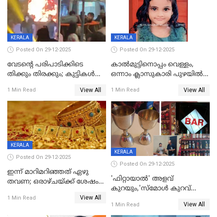
KERALA
KERALA
Posted On 29-12-2025
Posted On 29-12-2025
വേടന്റെ പരിപാടിക്കിടെ
കാൽമുട്ടിനൊപ്പം വെള്ളം,
തിക്കും തിരക്കും; കുട്ടികള്‍
ഒന്നാം ക്ലാസുകാരി പുഴയിൽ
ഉള്‍പ്പെടെ നിരവധി പേര്‍ക്ക്
മുങ്ങി മരിച്ചു; ദാരുണ സംഭവം
View All
View All
1 Min Read
1 Min Read
പരിക്ക്; പാളം മറികടന്ന
കുട്ടികൾക്കൊപ്പം
യുവാവ് ട്രെയിന്‍ തട്ടി മരിച്ചു
കളിക്കുന്നതിനിടെ
KERALA
KERALA
Posted On 29-12-2025
Posted On 29-12-2025
ഇന്ന് മാറിമറിഞ്ഞത് ഏഴു
'ഫിറ്റായാൽ' അളവ്
തവണ; ഒരാഴ്ചയ്ക്ക് ശേഷം
കുറയും,'സ്‌മോൾ കുറവ്
സ്വർണവിലയിൽ ഇടിവ്
View All
പിടികൂടി; ബാറിന് 25,000 രൂപ
1 Min Read
View All
1 Min Read
പിഴ