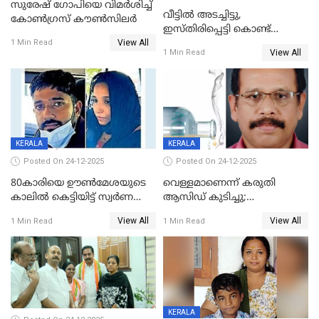
സുരേഷ് ഗോപിയെ വിമര്‍ശിച്ച്
വീട്ടിൽ അടച്ചിട്ടു,
കോണ്‍ഗ്രസ് കൗണ്‍സിലര്‍
ഇസ്തിരിപ്പെട്ടി കൊണ്ട്
View All
പൊള്ളിച്ചു; 8 മാസം
1 Min Read
View All
1 Min Read
ഗർഭിണിയായ യുവതിക്ക് ക്രൂര
മർദനം
KERALA
KERALA
Posted On 24-12-2025
Posted On 24-12-2025
80കാരിയെ ഊൺമേശയുടെ
വെള്ളമാണെന്ന് കരുതി
കാലിൽ കെട്ടിയിട്ട് സ്വർണവും
ആസിഡ് കുടിച്ചു;
പണവും കവർന്നു;
ചികിത്സയിലിരുന്ന ആള്‍
View All
View All
1 Min Read
1 Min Read
കൊച്ചുമകനും സുഹൃത്തും
മരിച്ചു
അറസ്റ്റിൽ
KERALA