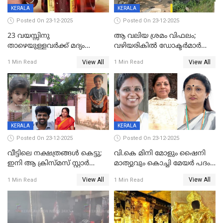
KERALA
KERALA
Posted On 23-12-2025
Posted On 23-12-2025
23 വയസ്സിനു
ആ വലിയ ശ്രമം വിഫലം;
താഴെയുള്ളവർക്ക് മദ്യം
വഴിയരികില്‍ ‌ഡോക്ടര്‍മാര്‍
നൽകിയതിനെതിരെ കർശന
ശസ്ത്രക്രിയ നടത്തിയ ലിനു
View All
View All
1 Min Read
1 Min Read
നടപടി;സ്ഥാപനങ്ങൾക്കെതിരെ
മരണത്തിന് കീഴടങ്ങി
രണ്ട് കേസുകൾ
KERALA
KERALA
Posted On 23-12-2025
Posted On 23-12-2025
വീട്ടിലെ നക്ഷത്രങ്ങൾ കെട്ടു;
വി.കെ മിനി മോളും ഷൈനി
ഇനി ആ ക്രിസ്മസ് സ്റ്റാർ
മാത്യുവും കൊച്ചി മേയർ പദം
മാത്രം; പൈതങ്ങൾക്ക്
പങ്കിടും; ദീപ്തി മേരി വർഗീസ്
View All
View All
1 Min Read
1 Min Read
വേണ്ടിയുള്ള
മേയറാകില്ല
പിടിവലിക്കിടയിൽ
അപ്പൂപ്പനെതിരെ പോക്സോ
കേസ് ഒടുവിൽ 4 ജീവനുകൾ