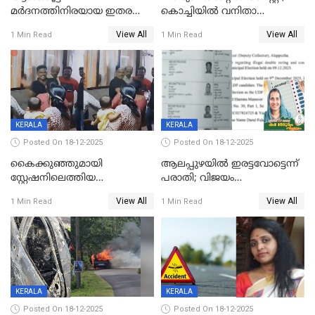
മർദനത്തിനിരയായ ഇതര
കൊച്ചിയില്‍ വനിതാ
സംസ്ഥാന തൊഴിലാളി മരിച്ചു;
ഡോക്ടര്‍ക്ക് നഷ്ടമായത് 6.38
View All
View All
1 Min Read
1 Min Read
നടുക്കുന്ന സംഭവം
കോടി രൂപ
വാളയാറിൽ
KERALA
KERALA
Posted On 18-12-2025
Posted On 18-12-2025
കൈക്കുഞ്ഞുമായി
ആലപ്പുഴയിൽ ഇരട്ടവോട്ടെന്ന്
സ്റ്റേഷനിലെത്തിയ
പരാതി; വിജയം
യുവതിയ്ക്ക് മർദ്ദനം; സിഐ
റദ്ദാക്കണമെന്ന് വലിയമരം
View All
View All
1 Min Read
1 Min Read
കരണത്തടിച്ചു; CC ടിവി
വാർഡിലെ എൽഡിഎഫ്
ദൃശ്യങ്ങൾ പുറത്ത്
സ്ഥാനാർത്ഥി
KERALA
KERALA
Posted On 18-12-2025
Posted On 18-12-2025