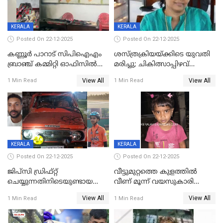
KERALA
KERALA
Posted On 22-12-2025
Posted On 22-12-2025
കണ്ണൂർ പാറാട് സിപിഐഎം
ശസ്ത്രക്രിയയ്‌ക്കിടെ യുവതി
ബ്രാഞ്ച് കമ്മിറ്റി ഓഫിസിൽ
മരിച്ചു; ചികിത്സാപ്പിഴവ്
തീയിട്ടു; നേതാക്കളുടെ
ആരോപിച്ച് ബന്ധുക്കൾ;
View All
View All
1 Min Read
1 Min Read
ചിത്രങ്ങളടക്കം കത്തിയ
സംഭവം മാവേലിക്കരയിൽ
നിലയിൽ
KERALA
KERALA
Posted On 22-12-2025
Posted On 22-12-2025
ജിപ്സി ഡ്രിഫ്റ്റ്
വീട്ടുമുറ്റത്തെ കുളത്തിൽ
ചെയ്യുന്നതിനിടെയുണ്ടായ
വീണ് മൂന്ന് വയസുകാരി
അപകടം; 14 വയസുകാരന്
മരിച്ചു
View All
View All
1 Min Read
1 Min Read
ദാരുണാന്ത്യം; ജീപ്സി
ഓടിച്ചയാൾ അറസ്റ്റിൽ.