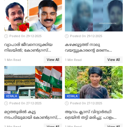
Posted On 29-12-2025
Posted On 29-12-2025
വ്യാപാരി ജീവനൊടുക്കിയ
കഴക്കൂട്ടത്ത് നാലു
നിലയില്‍; കോണ്‍ഗ്രസ്
വയസ്സുകാരന്റെ മരണം
കൗണ്‍സിലറുടെ
കൊലപാതകം: അമ്മയും
View All
View All
1 Min Read
1 Min Read
മാനസികപീഡനമെന്ന് കുറിപ്പ്
സുഹൃത്തും പൊലീസ്
കസ്റ്റഡിയിൽ
KERALA
KERALA
Posted On 27-12-2025
Posted On 27-12-2025
മറ്റത്തൂരിൽ കൂട്ട
ആറാം ക്ലാസ് വിദ്യാർത്ഥി
നടപടിയുമായി കോണ്‍ഗ്രസ്,
ട്രെയിൻ തട്ടി മരിച്ചു; പാളം
ബിജെപി പാളയത്തിലെത്തിയ
മുറിച്ചുകടക്കുന്നതിനിടെ
View All
View All
1 Min Read
1 Min Read