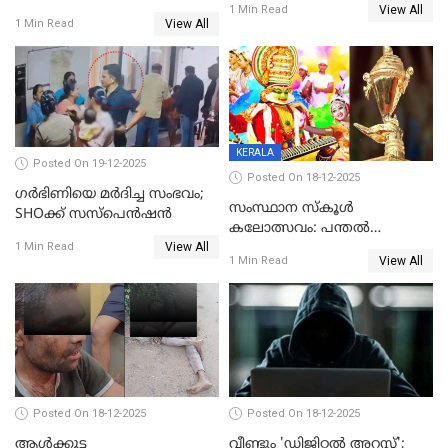
View All
ലൈംഗികമായി ഉപദ്രവിച്ചു;
1 Min Read
യുവതി
View All
1 Min Read
ക്ലീനര്‍ പിടിയിൽ
KERALA
Posted On 19-12-2025
Posted On 18-12-2025
ഗര്‍ഭിണിയെ മർദിച്ച സംഭവം;
സംസ്ഥാന സ്കൂൾ
SHOക്ക് സസ്പെൻഷൻ
കലോത്സവം: പന്തൽ
View All
കാൽനാട്ടൽ 20 ന്
1 Min Read
View All
1 Min Read
Posted On 18-12-2025
Posted On 18-12-2025
ആൾക്കൂട്ട
വീണ്ടും 'ഡിജിറ്റല്‍ അറസ്റ്റ്';