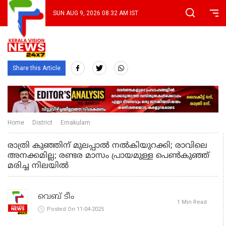
SUN AUG 9, 2026 08:32 AM IST
Share this Article
Home
District
Ernakulam
രാത്രി കുഞ്ഞിന് മുലപ്പാൽ നൽകിയുറക്കി; രാവിലെ
അനക്കമില്ല; രണ്ടര മാസം പ്രായമുള്ള പെൺകുഞ്ഞ്
മരിച്ച നിലയിൽ
വെബ് ടീം
1 Min Read
Posted On 11-04-2025