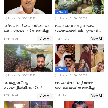
KERALA
Posted On 30-12-2025
Posted On 30-12-2025
ധർമടം മുൻ എംഎല്‍എ കെ
മയക്കുവെടിവച്ച ശേഷം
കെ നാരായണന്‍ അന്തരിച്ചു
വലയിലാക്കി; കിണറ്റിൽ വീണ
കടുവയെ പുറത്തെത്തിച്ചു
View All
View All
1 Min Read
1 Min Read
KERALA
Posted On 30-12-2025
Posted On 30-12-2025
വെങ്കുളത്ത് വ്യൂ
മോഹന്‍ലാലിന്‍റെ അമ്മ
പോയിന്റിൽനിന്നു വീണ്
ശാന്തകുമാരി അന്തരിച്ചു
യുവാവ് മരിച്ചു
View All
View All
1 Min Read
1 Min Read