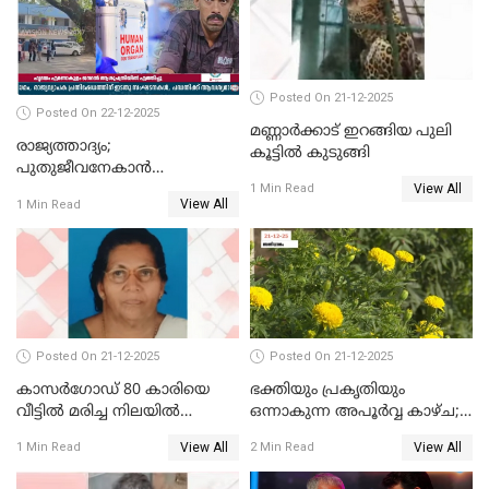
Posted On 21-12-2025
Posted On 22-12-2025
മണ്ണാർക്കാട് ഇറങ്ങിയ പുലി
രാജ്യത്താദ്യം;
കൂട്ടിൽ കുടുങ്ങി
പുതുജീവനേകാൻ
View All
ഷിബുവിന്റെ ഹൃദയം
1 Min Read
View All
1 Min Read
എറണാകുളം സർക്കാർ
ജനറൽ
ആശുപത്രിയിലെത്തിച്ചു
Posted On 21-12-2025
Posted On 21-12-2025
കാസർഗോഡ് 80 കാരിയെ
ഭക്തിയും പ്രകൃതിയും
വീട്ടിൽ മരിച്ച നിലയിൽ
ഒന്നാകുന്ന അപൂര്‍വ്വ കാഴ്ച;
കണ്ടെത്തി
ഭക്തർക്ക്
View All
View All
1 Min Read
2 Min Read
കാഴ്ചാനുഭവമൊരുക്കി
ശബരീ നന്ദനം