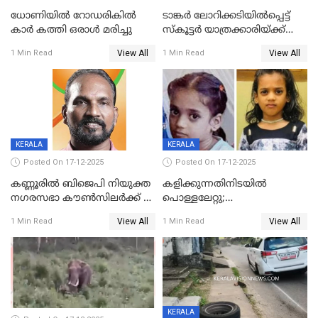
ധോണിയിൽ റോഡരികിൽ
ടാങ്കർ ലോറിക്കടിയിൽപ്പെട്ട്
കാർ കത്തി ഒരാൾ മരിച്ചു
സ്കൂട്ടർ യാത്രക്കാരിയ്ക്ക്
ദാരുണാന്ത്യം; അപകടം
View All
View All
1 Min Read
1 Min Read
കണ്ടോത്ത് ദേശീയ പാതയിൽ
KERALA
KERALA
Posted On 17-12-2025
Posted On 17-12-2025
കണ്ണൂരിൽ ബിജെപി നിയുക്ത
കളിക്കുന്നതിനിടയിൽ
നഗരസഭാ കൗൺസിലർക്ക് 36
പൊള്ളലേറ്റു;
വർഷം തടവുശിക്ഷ
ചികിത്സയിലായിരുന്ന രണ്ടാം
View All
View All
1 Min Read
1 Min Read
ക്ലാസ് വിദ്യാർത്ഥിനി മരിച്ചു
KERALA