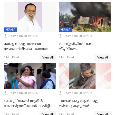
KERALA
KERALA
Posted On 20-12-2025
Posted On 20-12-2025
നാളെ സത്യപ്രതിജ്ഞ
തലശ്ശേരിയിൽ വൻ
നടക്കാനിരിക്കെ പഞ്ചായത്ത്
തീപ്പിടിത്തം
മെമ്പർ മരിച്ചു
View All
View All
1 Min Read
1 Min Read
Posted On 20-12-2025
Posted On 20-12-2025
കൊച്ചി 'മേയർ ആര്' ?;
പാലക്കാട്ടെ ആള്‍ക്കൂട്ട
കോണ്‍ഗ്രസ് കോര്‍ കമ്മിറ്റി
മര്‍ദനം; കൂടുതല്‍
യോഗം ചൊവ്വാഴ്ച
അറസ്റ്റുണ്ടാവും, മര്‍ദിച്ചത് 15
View All
View All
1 Min Read
2 Min Read