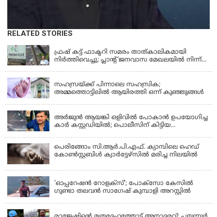
RELATED STORIES
KERALA
ഫ്രഷ് കട്ട് ഫാക്ടറി സമരം താത്കാലികമായി
നിർത്തിവെച്ചു; പ്ലാൻ്റ് ജനവാസ മേഖലയിൽ നിന്ന്
മാറ്റാൻ കമ്പനി സന്നദ്ധത അറിയിച്ചതായി പി.കെ
KERALA
ഫിറോസ് എംഎൽഎ
സഹസ്രയ്ക്ക് പിന്നാലെ സഹസ്രിക;
അമ്മത്തൊട്ടിലില്‍ ആയിരത്തി ഒന്ന് കുഞ്ഞുങ്ങള്‍
KERALA
അർജുൻ ആയങ്കി ഒളിവിൽ പോകാൻ ഉപയോഗിച്ച
കാർ കസ്റ്റഡിയിൽ; പൊലീസിന് കിട്ടിയ
വാഹനത്തിന്റെ ഉടമ അർജുന്റെ ഭാര്യ
പെരിങ്ങോം സി.ആർ.പി.എഫ്. ക്യാമ്പിലെ ഹെഡ്
കോൺസ്റ്റബിൾ ക്വാർട്ടേഴ്സിൽ മരിച്ച നിലയിൽ
LATEST NEWS
'ഓപ്പറേഷൻ റോളക്സ്'; പോക്സോ കേസിൽ
ഗുണ്ടാ തലവൻ സാഗേഷ് കുമ്പാളി അറസ്റ്റിൽ
KERALA
രാജേഷിന്റെ മൃതദേഹത്തോട് അനാദരവ്: പയ്യന്നൂർ