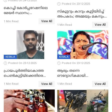
Posted On 24-12-2025
Posted On 23-12-2025
കൊച്ചി കോര്‍പ്പറേഷനിലെ
സ്കൂട്ടറും കാറും കൂട്ടിയിടിച്ച്
മേയര്‍ സ്ഥാനം;
അപകടം; അമ്മയും മകനും
കോണ്‍ഗ്രസില്‍ അതൃപതി
View All
മരിച്ചു, മറ്റൊരു മകൻ
1 Min Read
രൂക്ഷം
View All
1 Min Read
ഗുരുതരാവസ്ഥയിൽ
KERALA
KERALA
Posted On 23-12-2025
Posted On 23-12-2025
പ്രായപൂർത്തിയാകാത്ത
ആരും തന്നെ
പെൺകുട്ടിയ്ക്കെതിരെ
ഔദ്യോഗികമായി
ലൈംഗികാതിക്രമം; 36കാരന്
അറിയിച്ചിട്ടില്ല, മേയറെ
View All
View All
1 Min Read
1 Min Read
59 വർഷം തടവും 90,൦൦൦ രൂപ
കണ്ടെത്താൻ ഇന്ന് കോർ
പിഴയും ശിക്ഷ
കമ്മിറ്റി കൂടിയില്ല';
അതൃപ്തിയുമായി ദീപ്തി മേരി
വർഗീസ്