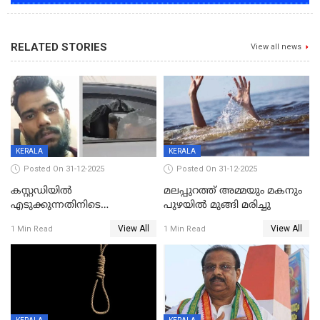
RELATED STORIES
View all news
KERALA
KERALA
Posted On 31-12-2025
Posted On 31-12-2025
കസ്റ്റഡിയിൽ
മലപ്പുറത്ത് അമ്മയും മകനും
എടുക്കുന്നതിനിടെ
പുഴയിൽ മുങ്ങി മരിച്ചു
വിലങ്ങുമായി രക്ഷപ്പെട്ട
View All
View All
1 Min Read
1 Min Read
വധശ്രമക്കേസ് പ്രതി പിടിയിൽ