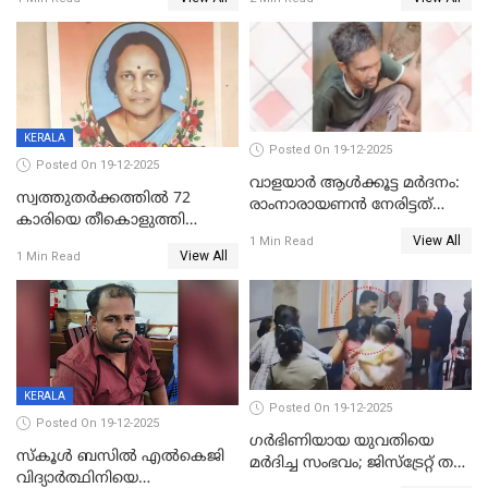
അംഗ സംഘമെന്ന് വിവരം
KERALA
Posted On 19-12-2025
Posted On 19-12-2025
വാളയാർ ആൾക്കൂട്ട മർദനം:
സ്വത്തുതര്‍ക്കത്തില്‍ 72
രാംനാരായണൻ നേരിട്ടത്
കാരിയെ തീകൊളുത്തി
കൊടും ക്രൂരത; ശരീരത്തിൽ
View All
കൊന്നു;
1 Min Read
നാൽപ്പതിലേറെ
View All
1 Min Read
ക്രൂരകൊലപാതകത്തില്‍
മുറിവുകളെന്ന് പോസ്റ്റ്‌മോർട്ടം
സഹോദരിപുത്രന് ജീവപര്യന്തം
റിപ്പോർട്ട്
KERALA
Posted On 19-12-2025
Posted On 19-12-2025
ഗര്‍ഭിണിയായ യുവതിയെ
സ്കൂൾ ബസിൽ എൽകെജി
മര്‍ദിച്ച സംഭവം; ജിസ്‌ട്രേറ്റ് തല
വിദ്യാര്‍ത്ഥിനിയെ
അന്വേഷണം വേണമെന്ന്