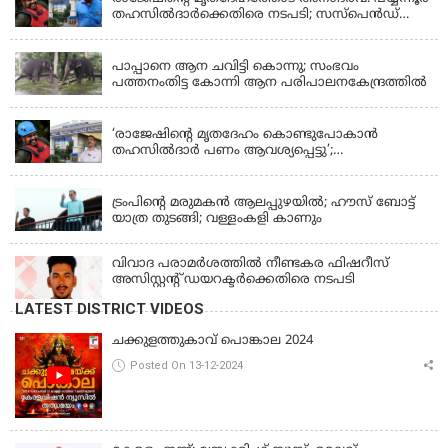
തഹസിൽദാർക്കെതിരെ നടപടി; സസ്പെൻഡ്
ചെയ്യാൻ നിർദേശം നൽകി മന്ത്രി
KERALA
പാപ്പാനെ ആന ചവിട്ടി കൊന്നു; സംഭവം
പത്തനംതിട്ട കോന്നി ആന പരിപാലനകേന്ദ്രത്തിൽ
KERALA
‘രാജേഷിന്‍റെ മൃതദേഹം കൊണ്ടുപോകാന്‍
തഹസില്‍ദാര്‍ പണം ആവശ്യപ്പെട്ടു’;
ഗുരുതരആരോപണം
LATEST NEWS
ട്രംപിന്റെ മരുമകന്‍ ആലപ്പുഴയില്‍; ഹൗസ് ബോട്ട്
യാത്ര തുടങ്ങി; വള്ളംകളി കാണും
വിവാദ പരാമര്‍ശത്തില്‍ നീണ്ടകര ഫിഷറീസ്
അസിസ്റ്റന്റ് ഡയറക്ടര്‍ക്കെതിരെ നടപടി
LATEST DISTRICT VIDEOS
ചക്കുളത്തുകാവ് പൊങ്കാല 2024
Posted On 13-12-2024