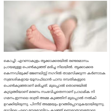
കൊച്ചി: എറണാകുളം തൃക്കാക്കരയിൽ രണ്ടരമാസം
പ്രായമുള്ള പെൺകുഞ്ഞ് മരിച്ച നിലയിൽ. തൃക്കാക്കര
കെന്നഡിമുക്ക് ജേണലിസ്റ്റ് നഗറിൽ താമസിക്കുന്ന കർണാടക
സ്വദേശികളായ യൂസഫ്ഖാൻ-ചാമ്പ ദമ്പതികളുടെ
പെണ്‍കുഞ്ഞാണ് മരിച്ചത്.‌ മുലപ്പാൽ തൊണ്ടയിൽ
കുടുങ്ങിയാണ് മരണം സംഭവിച്ചതെന്നാണ് പ്രാഥമിക നി​
ഗമനം.ഇന്നലെ രാത്രി അമ്മ കുഞ്ഞിന് മുലപ്പാൽ നൽകി
ഉറക്കിയിരുന്നു. പിന്നീട് അമ്മയും ഉറങ്ങിപ്പോവുകയായിരുന്നു.
രാവിലെ ഏറെ നേരമായിട്ടും കുഞ്ഞ് ഉണരാതായതോടെ