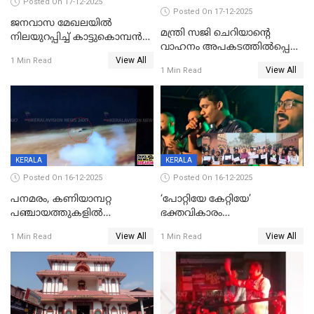
Posted On 17-12-2025
Posted On 17-12-2025
ജനവാസ മേഖലയില്‍
മന്ത്രി സജി ചെറിയാന്റെ
നിലയുറപ്പിച്ച് കാട്ടുകൊമ്പന്‍
വാഹനം അപകടത്തിൽപ്പെട്ടു;
പടയപ്പ
View All
മന്ത്രിയും സംഘവും
1 Min Read
View All
1 Min Read
രക്ഷപ്പെട്ടത് തലനാരിടയ്ക്ക്
KERALA
KERALA
Posted On 16-12-2025
Posted On 16-12-2025
പനമരം, കണിയാമ്പറ്റ
‘പോറ്റിയേ കേറ്റിയേ’
പഞ്ചായത്തുകളിൽ
ഭക്തവികാരം
ബുധനാഴ്ച വിദ്യാഭ്യാസ
വ്രണപ്പെടുത്തിയെന്നു
View All
View All
1 Min Read
1 Min Read
സ്ഥാപനങ്ങൾക്ക് അവധി
ഡിജിപിക്ക് പരാതി; ശക്തമായ
നടപടി വേണമെന്നു
സിപിഐഎമ്മും