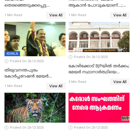
തെരഞ്ഞെടുക്കപ്പെട്ട
ആകാൻ പോവുകയാണ്...;
ശേഷമുള്ള പി ഇന്ദിരയുടെ
ആവട്ടെ, അഭിനന്ദനങ്ങൾ’;
View All
View All
1 Min Read
1 Min Read
ആദ്യ വോട്ട് അസാധു; കണ്ണൂർ
മുഖ്യമന്ത്രിയുടെ ഓഫീസ്
ഡെപ്യൂട്ടി മേയർ സ്ഥാനത്ത്
തന്നെ വിശദീകരിയ്ക്കുന്നു;
താഹിറിന് വിജയം
സത്യമിതാണ്
KERALA
Posted On 26-12-2025
Posted On 26-12-2025
കോഴിക്കോട് BJPയിൽ തർക്കം;
തിരുവനന്തപുരം
മേയർ സ്ഥാനാർത്ഥിയെ
കോര്‍പ്പറേഷന്‍ മേയര്‍
പരസ്യമായി പ്രഖ്യാപിച്ചില്ല
View All
തെരഞ്ഞെടുപ്പ്; സിപിഐഎം
2 Min Read
View All
1 Min Read
ഹൈക്കോടതിയിലേക്ക്;
സത്യപ്രതിജ്ഞ ചടങ്ങില്‍
ചട്ടലംഘനമെന്ന് പാർട്ടി
Posted On 26-12-2025
Posted On 25-12-2025