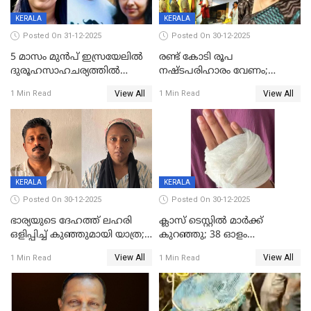
KERALA
KERALA
Posted On 31-12-2025
Posted On 30-12-2025
5 മാസം മുൻപ് ഇസ്രയേലിൽ
രണ്ട് കോടി രൂപ
ദുരൂഹസാഹചര്യത്തിൽ
നഷ്ടപരിഹാരം വേണം;
മരിച്ചനിലയിൽ കണ്ടെത്തിയ
ജിസിഡിഎക്ക് വക്കീൽ
View All
View All
1 Min Read
1 Min Read
മലയാളി യുവാവിന്റെ ഭാര്യയും
നോട്ടീസയച്ച് ഉമാ തോമസ്
മരിച്ചു
KERALA
KERALA
Posted On 30-12-2025
Posted On 30-12-2025
ഭാര്യയുടെ ദേഹത്ത് ലഹരി
ക്ലാസ് ടെസ്റ്റിൽ മാർക്ക്
ഒളിപ്പിച്ച് കുഞ്ഞുമായി യാത്ര;
കുറഞ്ഞു; 38 ഓളം
ഓട്ടോ വളഞ്ഞ് ദമ്പതികളെ
വിദ്യാർഥികളെ ട്യൂഷൻ
View All
View All
1 Min Read
1 Min Read
പിടികൂടി പൊലീസ്
സെന്ററിലെ അധ്യാപകന്‍
മർദിച്ചതായി പരാതി