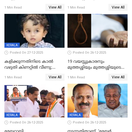
ശബരിമലയിൽ വരുമാനം
വയസ്സുകാരനെ കാണാതായി
View All
View All
1 Min Read
1 Min Read
കുതിച്ചുയരുന്നു
KERALA
Posted On 27-12-2025
Posted On 26-12-2025
കളിക്കുന്നതിനിടെ കാൽ
19 വയസ്സുകാരനും
വഴുതി കിണറ്റിൽ വീണു;
മുത്തശ്ശിയും മുത്തശ്ശിയുടെ
ഒന്നര വയസ്സുകാരന്
സഹോദരിയും വീട്ടിൽ തൂങ്ങി
View All
View All
1 Min Read
1 Min Read
ദാരുണാന്ത്യം
മരിച്ചനിലയിൽ
KERALA
KERALA
Posted On 26-12-2025
Posted On 26-12-2025
മേയറായി
നടന്നതിതാണ്, ‘മേയർ