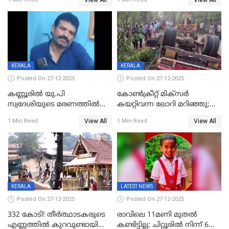
എട്ട് പേര്‍ ഉള്‍പ്പെടെ
അപകടം മലപ്പുറത്ത്
പത്തുപേരെ പുറത്താക്കി,
ചൊവ്വന്നൂരിലും നടപടി
KERALA
KERALA
Posted On 27-12-2025
Posted On 27-12-2025
കണ്ണൂരിൽ യു.പി
കോണ്‍ക്രീറ്റ് മിക്‌സര്‍
സ്വദേശിയുടെ മരണത്തിൽ
കയറ്റിവന്ന ലോറി മറിഞ്ഞു;
അഞ്ചംഗ സംഘത്തിനെതിരെ
രണ്ടുപേര്‍ക്ക് ദാരുണാന്ത്യം;
View All
View All
1 Min Read
1 Min Read
കേസ്; തർക്കമുണ്ടായത്
അപകടം കണ്ണൂരിൽ
ഫേഷ്യലിന് 300 രൂപ
ആവശ്യപ്പെട്ടതിനെച്ചൊല്ലി
KERALA
LATEST NEWS
Posted On 27-12-2025
Posted On 27-12-2025
332 കോടി! തീർത്ഥാടകരുടെ
രാവിലെ 11മണി മുതൽ
എണ്ണത്തിൽ കുറവുണ്ടായിട്ടും
കണ്ടിട്ടില്ല; ചിറ്റൂരിൽ നിന്ന് 6