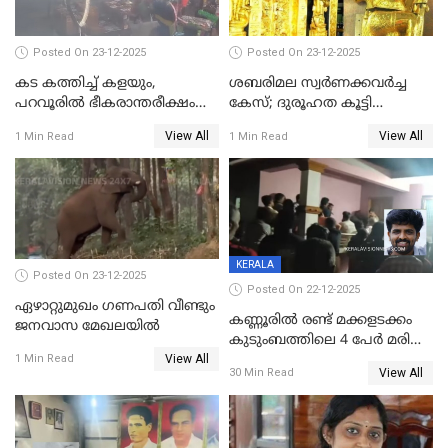
പൊലിഞ്ഞു
Posted On 23-12-2025
Posted On 23-12-2025
കട കത്തിച്ച് കളയും,
ശബരിമല സ്വര്‍ണക്കവര്‍ച്ച
പറവൂരില്‍ ഭീകരാന്തരീക്ഷം
കേസ്; ദുരൂഹത കൂട്ടി
സൃഷ്ടിച്ച് കുട്ടി ലഹരിസംഘം
വിദേശവ്യവസായിയുടെ മൊഴി
View All
View All
1 Min Read
1 Min Read
KERALA
Posted On 23-12-2025
Posted On 22-12-2025
ഏഴാറ്റുമുഖം ഗണപതി വീണ്ടും
കണ്ണൂരിൽ രണ്ട് മക്കളടക്കം
ജനവാസ മേഖലയിൽ
കുടുംബത്തിലെ 4 പേർ മരിച്ച
View All
നിലയിൽ
1 Min Read
View All
30 Min Read