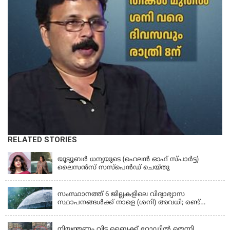
RELATED STORIES
KERALA
യൂട്യൂബർ ധന്യയുടെ (ഹെലൻ ഓഫ് സ്പാർട്ട)
ലൈസൻസ് സസ്‌പെൻഡ് ചെയ്തു
KERALA
സംസ്ഥാനത്ത് 6 ജില്ലകളിലെ വിദ്യാഭ്യാസ
സ്ഥാപനങ്ങൾക്ക് നാളെ (ശനി) അവധി; രണ്ട്
ജില്ലകളിൽ അവധി പ്രൊഫഷണൽ കോളേജുകൾ
KERALA
ഒഴികെ
നിയന്ത്രണം വിട്ട ബൈക്ക് റോഡിൽ തെന്നി