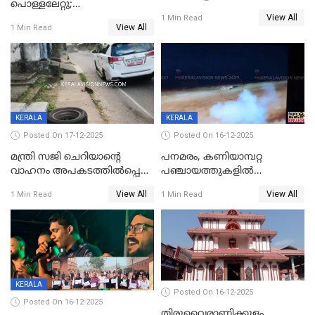
പൊള്ളലേറ്റു;
പടയപ്പ
View All
ചികിത്സയിലായിരുന്ന രണ്ടാം
1 Min Read
View All
1 Min Read
ക്ലാസ് വിദ്യാർത്ഥിനി മരിച്ചു
KERALA
KERALA
Posted On 17-12-2025
Posted On 16-12-2025
മന്ത്രി സജി ചെറിയാന്റെ
പനമരം, കണിയാമ്പറ്റ
വാഹനം അപകടത്തിൽപ്പെട്ടു;
പഞ്ചായത്തുകളിൽ
മന്ത്രിയും സംഘവും
ബുധനാഴ്ച വിദ്യാഭ്യാസ
View All
View All
1 Min Read
1 Min Read
രക്ഷപ്പെട്ടത് തലനാരിടയ്ക്ക്
സ്ഥാപനങ്ങൾക്ക് അവധി
KERALA
Posted On 16-12-2025
Posted On 16-12-2025
തിരുവൈരാണിക്കുളം