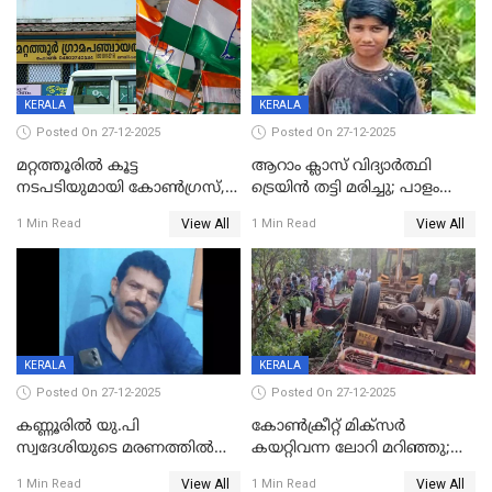
KERALA
KERALA
Posted On 27-12-2025
Posted On 27-12-2025
മറ്റത്തൂരിൽ കൂട്ട
ആറാം ക്ലാസ് വിദ്യാർത്ഥി
നടപടിയുമായി കോണ്‍ഗ്രസ്,
ട്രെയിൻ തട്ടി മരിച്ചു; പാളം
ബിജെപി പാളയത്തിലെത്തിയ
മുറിച്ചുകടക്കുന്നതിനിടെ
View All
View All
1 Min Read
1 Min Read
എട്ട് പേര്‍ ഉള്‍പ്പെടെ
അപകടം മലപ്പുറത്ത്
പത്തുപേരെ പുറത്താക്കി,
ചൊവ്വന്നൂരിലും നടപടി
KERALA
KERALA
Posted On 27-12-2025
Posted On 27-12-2025
കണ്ണൂരിൽ യു.പി
കോണ്‍ക്രീറ്റ് മിക്‌സര്‍
സ്വദേശിയുടെ മരണത്തിൽ
കയറ്റിവന്ന ലോറി മറിഞ്ഞു;
അഞ്ചംഗ സംഘത്തിനെതിരെ
രണ്ടുപേര്‍ക്ക് ദാരുണാന്ത്യം;
View All
View All
1 Min Read
1 Min Read