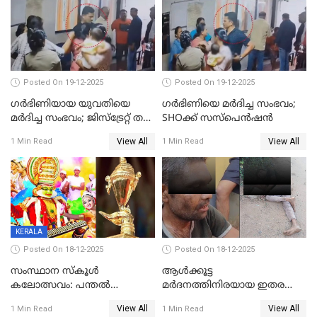
റിപ്പോർട്ട്
Posted On 19-12-2025
Posted On 19-12-2025
ഗര്‍ഭിണിയായ യുവതിയെ
ഗര്‍ഭിണിയെ മർദിച്ച സംഭവം;
മര്‍ദിച്ച സംഭവം; ജിസ്‌ട്രേറ്റ് തല
SHOക്ക് സസ്പെൻഷൻ
അന്വേഷണം വേണമെന്ന്
View All
View All
1 Min Read
1 Min Read
യുവതി
KERALA
Posted On 18-12-2025
Posted On 18-12-2025
സംസ്ഥാന സ്കൂൾ
ആൾക്കൂട്ട
കലോത്സവം: പന്തൽ
മർദനത്തിനിരയായ ഇതര
കാൽനാട്ടൽ 20 ന്
സംസ്ഥാന തൊഴിലാളി മരിച്ചു;
View All
View All
1 Min Read
1 Min Read
നടുക്കുന്ന സംഭവം