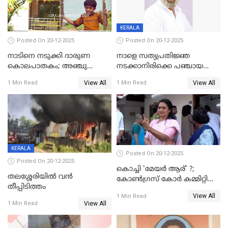
KERALA
Posted On 20-12-2025
Posted On 20-12-2025
നാടിനെ നടുക്കി ദാരുണ
നാളെ സത്യപ്രതിജ്ഞ
കൊലപാതകം; അഞ്ചു
നടക്കാനിരിക്കെ പഞ്ചായത്ത്
വയസ്സുകാരനെ 'അമ്മ
മെമ്പർ മരിച്ചു
View All
View All
1 Min Read
1 Min Read
കഴുത്തുഞെരിച്ച് കൊന്നു
KERALA
Posted On 20-12-2025
Posted On 20-12-2025
കൊച്ചി 'മേയർ ആര്' ?;
തലശ്ശേരിയിൽ വൻ
കോണ്‍ഗ്രസ് കോര്‍ കമ്മിറ്റി
തീപ്പിടിത്തം
യോഗം ചൊവ്വാഴ്ച
View All
1 Min Read
View All
1 Min Read