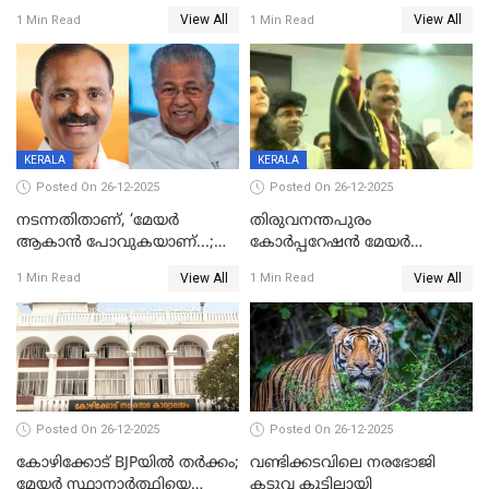
സഹോദരിയും വീട്ടിൽ തൂങ്ങി
ശേഷമുള്ള പി ഇന്ദിരയുടെ
View All
View All
1 Min Read
1 Min Read
മരിച്ചനിലയിൽ
ആദ്യ വോട്ട് അസാധു; കണ്ണൂർ
ഡെപ്യൂട്ടി മേയർ സ്ഥാനത്ത്
താഹിറിന് വിജയം
KERALA
KERALA
Posted On 26-12-2025
Posted On 26-12-2025
നടന്നതിതാണ്, ‘മേയർ
തിരുവനന്തപുരം
ആകാൻ പോവുകയാണ്...;
കോര്‍പ്പറേഷന്‍ മേയര്‍
ആവട്ടെ, അഭിനന്ദനങ്ങൾ’;
തെരഞ്ഞെടുപ്പ്; സിപിഐഎം
View All
View All
1 Min Read
1 Min Read
മുഖ്യമന്ത്രിയുടെ ഓഫീസ്
ഹൈക്കോടതിയിലേക്ക്;
തന്നെ വിശദീകരിയ്ക്കുന്നു;
സത്യപ്രതിജ്ഞ ചടങ്ങില്‍
സത്യമിതാണ്
ചട്ടലംഘനമെന്ന് പാർട്ടി
Posted On 26-12-2025
Posted On 26-12-2025
കോഴിക്കോട് BJPയിൽ തർക്കം;
വണ്ടിക്കടവിലെ നരഭോജി
മേയർ സ്ഥാനാർത്ഥിയെ
കടുവ കൂട്ടിലായി