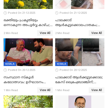
Posted On 21-12-2025
Posted On 21-12-2025
ഭക്തിയും പ്രകൃതിയും
പാലക്കാട്‌
ഒന്നാകുന്ന അപൂര്‍വ്വ കാഴ്ച;
ആൾകൂട്ടക്കൊലപാതകം;
ഭക്തർക്ക്
അന്വേഷണം
View All
View All
2 Min Read
2 Min Read
കാഴ്ചാനുഭവമൊരുക്കി
ഊർജ്ജിതമാക്കിമാക്കി
ശബരീ നന്ദനം
ക്രൈംബ്രാഞ്ച്
KERALA
KERALA
Posted On 20-12-2025
Posted On 20-12-2025
സംസ്ഥാന സ്കൂൾ
പാലക്കാട് ആൾക്കൂട്ടക്കൊല;
കലോത്സവം: ഉദ്ഘാടനം
കേസ് ക്രൈംബ്രാഞ്ചിന്;
മുഖ്യമന്ത്രി, സമാപനത്തിൽ
DYSPയുടെ നേതൃത്വത്തിൽ
View All
View All
1 Min Read
1 Min Read
മുഖ്യാതിഥിയായി
അന്വേഷിക്കും
മോഹൻലാൽ