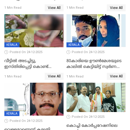
ശ്രീലേഖയ്ക്ക് മുൻതൂക്കം
View All
View All
1 Min Read
1 Min Read
KERALA
KERALA
Posted On 24-12-2025
Posted On 24-12-2025
വീട്ടിൽ അടച്ചിട്ടു,
80കാരിയെ ഊൺമേശയുടെ
ഇസ്തിരിപ്പെട്ടി കൊണ്ട്
കാലിൽ കെട്ടിയിട്ട് സ്വർണവും
പൊള്ളിച്ചു; 8 മാസം
പണവും കവർന്നു;
View All
View All
1 Min Read
1 Min Read
ഗർഭിണിയായ യുവതിക്ക് ക്രൂര
കൊച്ചുമകനും സുഹൃത്തും
മർദനം
അറസ്റ്റിൽ
KERALA
Posted On 24-12-2025
Posted On 24-12-2025
കൊച്ചി കോര്‍പ്പറേഷനിലെ
വെള്ളമാണെന്ന് കരുതി