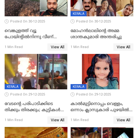
KERALA
Posted On 30-12-2025
Posted On 30-12-2025
വെങ്കുളത്ത് വ്യൂ
മോഹന്‍ലാലിന്‍റെ അമ്മ
പോയിന്റിൽനിന്നു വീണ്
ശാന്തകുമാരി അന്തരിച്ചു
യുവാവ് മരിച്ചു
View All
View All
1 Min Read
1 Min Read
KERALA
KERALA
Posted On 29-12-2025
Posted On 29-12-2025
വേടന്റെ പരിപാടിക്കിടെ
കാൽമുട്ടിനൊപ്പം വെള്ളം,
തിക്കും തിരക്കും; കുട്ടികള്‍
ഒന്നാം ക്ലാസുകാരി പുഴയിൽ
ഉള്‍പ്പെടെ നിരവധി പേര്‍ക്ക്
മുങ്ങി മരിച്ചു; ദാരുണ സംഭവം
View All
View All
1 Min Read
1 Min Read
പരിക്ക്; പാളം മറികടന്ന
കുട്ടികൾക്കൊപ്പം
യുവാവ് ട്രെയിന്‍ തട്ടി മരിച്ചു
കളിക്കുന്നതിനിടെ