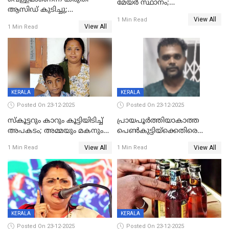
മേയര്‍ സ്ഥാനം;
ആസിഡ് കുടിച്ചു;
കോണ്‍ഗ്രസില്‍ അതൃപതി
View All
ചികിത്സയിലിരുന്ന ആള്‍
1 Min Read
രൂക്ഷം
View All
1 Min Read
മരിച്ചു
KERALA
KERALA
Posted On 23-12-2025
Posted On 23-12-2025
സ്കൂട്ടറും കാറും കൂട്ടിയിടിച്ച്
പ്രായപൂർത്തിയാകാത്ത
അപകടം; അമ്മയും മകനും
പെൺകുട്ടിയ്ക്കെതിരെ
മരിച്ചു, മറ്റൊരു മകൻ
ലൈംഗികാതിക്രമം; 36കാരന്
View All
View All
1 Min Read
1 Min Read
ഗുരുതരാവസ്ഥയിൽ
59 വർഷം തടവും 90,൦൦൦ രൂപ
പിഴയും ശിക്ഷ
KERALA
KERALA
Posted On 23-12-2025
Posted On 23-12-2025