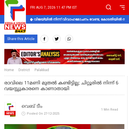
FRI AUG 7, 2026 11:47 PM IST
വിജയ്‌യിൽ നിന്ന് വിവാഹമോചനം വേണ്ട; കോടതിയിൽ നിലപാ
Share this Article
Home
District
Palakkad
രാവിലെ 11മണി മുതൽ കണ്ടിട്ടില്ല; ചിറ്റൂരിൽ നിന്ന് 6
വയസ്സുകാരനെ കാണാതായി
വെബ് ടീം
1 Min Read
Posted On 27-12-2025