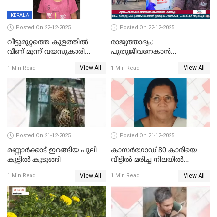
KERALA
Posted On 22-12-2025
Posted On 22-12-2025
വീട്ടുമുറ്റത്തെ കുളത്തിൽ
രാജ്യത്താദ്യം;
വീണ് മൂന്ന് വയസുകാരി
പുതുജീവനേകാൻ
മരിച്ചു
ഷിബുവിന്റെ ഹൃദയം
View All
View All
1 Min Read
1 Min Read
എറണാകുളം സർക്കാർ
ജനറൽ
ആശുപത്രിയിലെത്തിച്ചു
Posted On 21-12-2025
Posted On 21-12-2025
മണ്ണാർക്കാട് ഇറങ്ങിയ പുലി
കാസർഗോഡ് 80 കാരിയെ
കൂട്ടിൽ കുടുങ്ങി
വീട്ടിൽ മരിച്ച നിലയിൽ
കണ്ടെത്തി
View All
View All
1 Min Read
1 Min Read