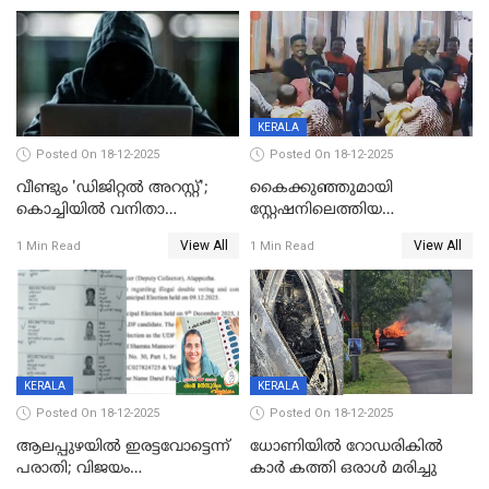
വാളയാറിൽ
KERALA
Posted On 18-12-2025
Posted On 18-12-2025
വീണ്ടും 'ഡിജിറ്റല്‍ അറസ്റ്റ്';
കൈക്കുഞ്ഞുമായി
കൊച്ചിയില്‍ വനിതാ
സ്റ്റേഷനിലെത്തിയ
ഡോക്ടര്‍ക്ക് നഷ്ടമായത് 6.38
യുവതിയ്ക്ക് മർദ്ദനം; സിഐ
View All
View All
1 Min Read
1 Min Read
കോടി രൂപ
കരണത്തടിച്ചു; CC ടിവി
ദൃശ്യങ്ങൾ പുറത്ത്
KERALA
KERALA
Posted On 18-12-2025
Posted On 18-12-2025
ആലപ്പുഴയിൽ ഇരട്ടവോട്ടെന്ന്
ധോണിയിൽ റോഡരികിൽ
പരാതി; വിജയം
കാർ കത്തി ഒരാൾ മരിച്ചു