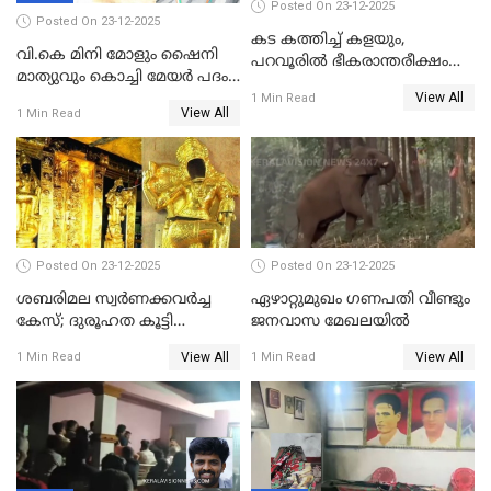
Posted On 23-12-2025
Posted On 23-12-2025
കട കത്തിച്ച് കളയും,
വി.കെ മിനി മോളും ഷൈനി
പറവൂരില്‍ ഭീകരാന്തരീക്ഷം
മാത്യുവും കൊച്ചി മേയർ പദം
സൃഷ്ടിച്ച് കുട്ടി ലഹരിസംഘം
View All
പങ്കിടും; ദീപ്തി മേരി വർഗീസ്
1 Min Read
View All
1 Min Read
മേയറാകില്ല
Posted On 23-12-2025
Posted On 23-12-2025
ശബരിമല സ്വര്‍ണക്കവര്‍ച്ച
ഏഴാറ്റുമുഖം ഗണപതി വീണ്ടും
കേസ്; ദുരൂഹത കൂട്ടി
ജനവാസ മേഖലയിൽ
വിദേശവ്യവസായിയുടെ മൊഴി
View All
View All
1 Min Read
1 Min Read