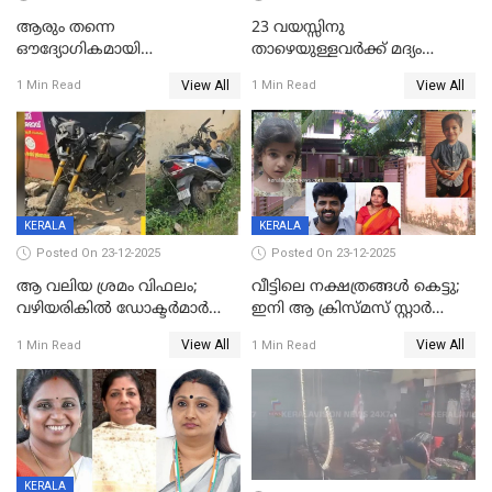
ആരും തന്നെ
23 വയസ്സിനു
ഔദ്യോഗികമായി
താഴെയുള്ളവർക്ക് മദ്യം
അറിയിച്ചിട്ടില്ല, മേയറെ
നൽകിയതിനെതിരെ കർശന
View All
View All
1 Min Read
1 Min Read
കണ്ടെത്താൻ ഇന്ന് കോർ
നടപടി;സ്ഥാപനങ്ങൾക്കെതിരെ
കമ്മിറ്റി കൂടിയില്ല';
രണ്ട് കേസുകൾ
അതൃപ്തിയുമായി ദീപ്തി മേരി
വർഗീസ്
KERALA
KERALA
Posted On 23-12-2025
Posted On 23-12-2025
ആ വലിയ ശ്രമം വിഫലം;
വീട്ടിലെ നക്ഷത്രങ്ങൾ കെട്ടു;
വഴിയരികില്‍ ‌ഡോക്ടര്‍മാര്‍
ഇനി ആ ക്രിസ്മസ് സ്റ്റാർ
ശസ്ത്രക്രിയ നടത്തിയ ലിനു
മാത്രം; പൈതങ്ങൾക്ക്
View All
View All
1 Min Read
1 Min Read
മരണത്തിന് കീഴടങ്ങി
വേണ്ടിയുള്ള
പിടിവലിക്കിടയിൽ
അപ്പൂപ്പനെതിരെ പോക്സോ
കേസ് ഒടുവിൽ 4 ജീവനുകൾ
പൊലിഞ്ഞു
KERALA