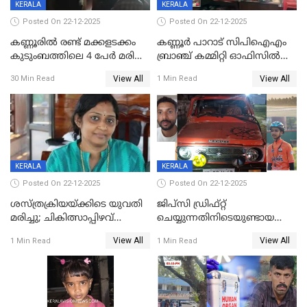
KERALA
KERALA
Posted On 22-12-2025
Posted On 22-12-2025
കണ്ണൂരിൽ രണ്ട് മക്കളടക്കം
കണ്ണൂർ പാറാട് സിപിഐഎം
കുടുംബത്തിലെ 4 പേർ മരിച്ച
ബ്രാഞ്ച് കമ്മിറ്റി ഓഫിസിൽ
നിലയിൽ
തീയിട്ടു; നേതാക്കളുടെ
View All
View All
30 Min Read
1 Min Read
ചിത്രങ്ങളടക്കം കത്തിയ
നിലയിൽ
KERALA
KERALA
Posted On 22-12-2025
Posted On 22-12-2025
ശസ്ത്രക്രിയയ്‌ക്കിടെ യുവതി
ജിപ്സി ഡ്രിഫ്റ്റ്
മരിച്ചു; ചികിത്സാപ്പിഴവ്
ചെയ്യുന്നതിനിടെയുണ്ടായ
ആരോപിച്ച് ബന്ധുക്കൾ;
അപകടം; 14 വയസുകാരന്
View All
View All
1 Min Read
1 Min Read
സംഭവം മാവേലിക്കരയിൽ
ദാരുണാന്ത്യം; ജീപ്സി
ഓടിച്ചയാൾ അറസ്റ്റിൽ.