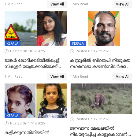
റദ്ദാക്കണമെന്ന് വലിയമരം
View All
View All
1 Min Read
1 Min Read
വാർഡിലെ എൽഡിഎഫ്
സ്ഥാനാർത്ഥി
KERALA
KERALA
Posted On 18-12-2025
Posted On 17-12-2025
ടാങ്കർ ലോറിക്കടിയിൽപ്പെട്ട്
കണ്ണൂരിൽ ബിജെപി നിയുക്ത
സ്കൂട്ടർ യാത്രക്കാരിയ്ക്ക്
നഗരസഭാ കൗൺസിലർക്ക് 36
ദാരുണാന്ത്യം; അപകടം
വർഷം തടവുശിക്ഷ
View All
View All
1 Min Read
1 Min Read
കണ്ടോത്ത് ദേശീയ പാതയിൽ
KERALA
Posted On 17-12-2025
Posted On 17-12-2025
ജനവാസ മേഖലയില്‍
കളിക്കുന്നതിനിടയിൽ
നിലയുറപ്പിച്ച് കാട്ടുകൊമ്പന്‍