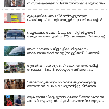
ബസിനടിയിലേക്ക് മറിഞ്ഞ് യുവതിക്ക് ദാരുണാന്ത്യം
KERALA
മുഖ്യമന്ത്രിയെ അപകീർത്തിപ്പെടുത്തുന്ന
ഫേസ്‌ബുക്ക് പോസ്റ്റ്; ബേപ്പൂർ സ്വദേശി അറസ്റ്റിൽ
KERALA
ഓപ്പറേഷൻ തൂഫാൻ: തൃശൂർ സിറ്റി ജില്ലയിൽ
രണ്ടുമാസത്തിനുള്ളിൽ 275 കേസുകൾ, 344 അറസ്റ്റ്
KERALA
സംസ്ഥാനത്ത് 6 ജില്ലകളിലെ വിദ്യാഭ്യാസ
സ്ഥാപനങ്ങൾക്ക് നാളെ (വെള്ളിയാഴ്ച) അവധി
KERALA
തൃശൂരിൽ സ്വകാര്യബസ് വാഹനങ്ങളില്‍ ഇടിച്ച്
അപകടം: 18കാരി ഉൾപ്പെടെ രണ്ട് മരണം,
പത്തോളം പേർക്ക് പരിക്ക്
KERALA
'ഞാനൊരു അധ്യാപികയാണ്, ആണ്‍കുട്ടീന്റെ
അമ്മയാണ്‌, MDMA കൊടുത്തിട്ടില്ല; കീർത്തന
മാധ്യമങ്ങളോട്; പൊലീസ് കസ്റ്റഡിയിൽ വിട്ട്
കോടതി, ജാമ്യാപേക്ഷ തള്ളി
ആര്‍ രാജേഷിന്റെ മൃതദേഹത്തോട് അനാദരവെന്ന്
പരാതി; ആംബുലന്‍സ് ക്രമീകരണത്തില്‍ ഗുരുതര
വീഴ്ച; മൃതദേഹം ചാവക്കാട് വരെ എത്തിച്ചത്
ഫ്രീസര്‍ സംവിധാനം ഇല്ലാതെയെന്നും ആരോപണം