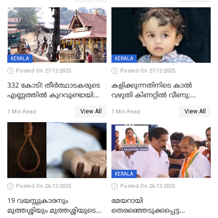
കേസ്; തർക്കമുണ്ടായത്
അപകടം കണ്ണൂരിൽ
ഫേഷ്യലിന് 300 രൂപ
ആവശ്യപ്പെട്ടതിനെച്ചൊല്ലി
KERALA
KERALA
Posted On 27-12-2025
Posted On 27-12-2025
332 കോടി! തീർത്ഥാടകരുടെ
കളിക്കുന്നതിനിടെ കാൽ
എണ്ണത്തിൽ കുറവുണ്ടായിട്ടും
വഴുതി കിണറ്റിൽ വീണു;
ശബരിമലയിൽ വരുമാനം
ഒന്നര വയസ്സുകാരന്
View All
View All
1 Min Read
1 Min Read
കുതിച്ചുയരുന്നു
ദാരുണാന്ത്യം
KERALA
Posted On 26-12-2025
Posted On 26-12-2025
19 വയസ്സുകാരനും
മേയറായി
മുത്തശ്ശിയും മുത്തശ്ശിയുടെ
തെരഞ്ഞെടുക്കപ്പെട്ട