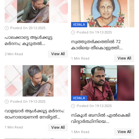
KERALA
Posted On 20-12-2025
Posted On 19-12-2025
പാലക്കാട്ടെ ആള്‍ക്കൂട്ട
സ്വത്തുതര്‍ക്കത്തില്‍ 72
മര്‍ദനം; കൂടുതല്‍
കാരിയെ തീകൊളുത്തി
അറസ്റ്റുണ്ടാവും, മര്‍ദിച്ചത് 15
View All
കൊന്നു;
2 Min Read
അംഗ സംഘമെന്ന് വിവരം
View All
1 Min Read
ക്രൂരകൊലപാതകത്തില്‍
സഹോദരിപുത്രന് ജീവപര്യന്തം
KERALA
Posted On 19-12-2025
Posted On 19-12-2025
വാളയാർ ആൾക്കൂട്ട മർദനം:
സ്കൂൾ ബസിൽ എൽകെജി
രാംനാരായണൻ നേരിട്ടത്
വിദ്യാര്‍ത്ഥിനിയെ
കൊടും ക്രൂരത; ശരീരത്തിൽ
View All
ലൈംഗികമായി ഉപദ്രവിച്ചു;
1 Min Read
നാൽപ്പതിലേറെ
View All
1 Min Read
ക്ലീനര്‍ പിടിയിൽ
മുറിവുകളെന്ന് പോസ്റ്റ്‌മോർട്ടം