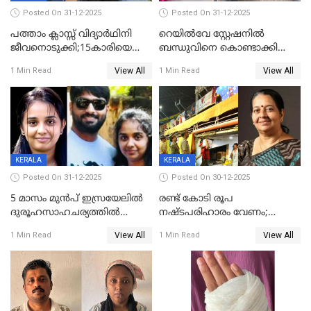
Posted On 31-12-2025
Posted On 31-12-2025
പത്താം ക്ലാസ്സ് വിദ്യാര്‍ഥിനി
റെയിൽവേ സ്റ്റേഷനിൽ
ജീവനൊടുക്കി;15കാരിയെ
ബന്ധുവിനെ കൊണ്ടാക്കി
കണ്ടെത്തിയത്
മടങ്ങുന്നതിനിടെ ടോറസ്സ്
View All
View All
1 Min Read
1 Min Read
കിടപ്പുമുറിയില്‍ തൂങ്ങി മരിച്ച
ലോറി സ്കൂട്ടറിൽ ഇടിച്ചു :
നിലയിൽ
യുവതിക്ക് ദാരുണാന്ത്യം
KERALA
KERALA
Posted On 31-12-2025
Posted On 30-12-2025
5 മാസം മുൻപ് ഇസ്രയേലിൽ
രണ്ട് കോടി രൂപ
ദുരൂഹസാഹചര്യത്തിൽ
നഷ്ടപരിഹാരം വേണം;
മരിച്ചനിലയിൽ കണ്ടെത്തിയ
ജിസിഡിഎക്ക് വക്കീൽ
View All
View All
1 Min Read
1 Min Read
മലയാളി യുവാവിന്റെ ഭാര്യയും
നോട്ടീസയച്ച് ഉമാ തോമസ്
മരിച്ചു