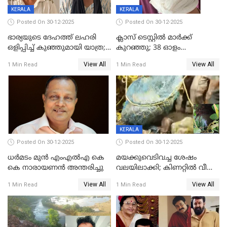
KERALA
KERALA
Posted On 30-12-2025
Posted On 30-12-2025
ഭാര്യയുടെ ദേഹത്ത് ലഹരി
ക്ലാസ് ടെസ്റ്റിൽ മാർക്ക്
ഒളിപ്പിച്ച് കുഞ്ഞുമായി യാത്ര;
കുറഞ്ഞു; 38 ഓളം
ഓട്ടോ വളഞ്ഞ് ദമ്പതികളെ
വിദ്യാർഥികളെ ട്യൂഷൻ
View All
View All
1 Min Read
1 Min Read
പിടികൂടി പൊലീസ്
സെന്ററിലെ അധ്യാപകന്‍
മർദിച്ചതായി പരാതി
KERALA
Posted On 30-12-2025
Posted On 30-12-2025
ധർമടം മുൻ എംഎല്‍എ കെ
മയക്കുവെടിവച്ച ശേഷം
കെ നാരായണന്‍ അന്തരിച്ചു
വലയിലാക്കി; കിണറ്റിൽ വീണ
കടുവയെ പുറത്തെത്തിച്ചു
View All
View All
1 Min Read
1 Min Read