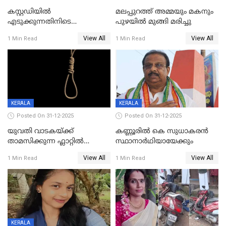
കസ്റ്റഡിയിൽ
മലപ്പുറത്ത് അമ്മയും മകനും
എടുക്കുന്നതിനിടെ
പുഴയിൽ മുങ്ങി മരിച്ചു
വിലങ്ങുമായി രക്ഷപ്പെട്ട
View All
View All
1 Min Read
1 Min Read
വധശ്രമക്കേസ് പ്രതി പിടിയിൽ
KERALA
KERALA
Posted On 31-12-2025
Posted On 31-12-2025
യുവതി വാടകയ്ക്ക്
കണ്ണൂരിൽ കെ സുധാകരൻ
താമസിക്കുന്ന ഫ്ലാറ്റില്‍
സ്ഥാനാർഥിയായേക്കും
തൂങ്ങിമരിച്ച നിലയില്‍;
View All
View All
1 Min Read
1 Min Read
സംഭവം കൈതപ്പൊയിലില്‍
KERALA