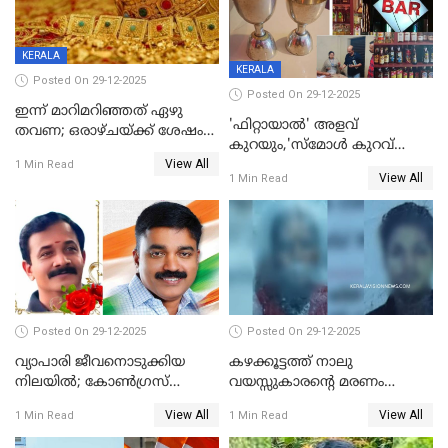
KERALA
KERALA
Posted On 29-12-2025
Posted On 29-12-2025
ഇന്ന് മാറിമറിഞ്ഞത് ഏഴു
'ഫിറ്റായാൽ' അളവ്
തവണ; ഒരാഴ്ചയ്ക്ക് ശേഷം
കുറയും,'സ്‌മോൾ കുറവ്
സ്വർണവിലയിൽ ഇടിവ്
View All
പിടികൂടി; ബാറിന് 25,000 രൂപ
1 Min Read
View All
1 Min Read
പിഴ
Posted On 29-12-2025
Posted On 29-12-2025
വ്യാപാരി ജീവനൊടുക്കിയ
കഴക്കൂട്ടത്ത് നാലു
നിലയില്‍; കോണ്‍ഗ്രസ്
വയസ്സുകാരന്റെ മരണം
കൗണ്‍സിലറുടെ
കൊലപാതകം: അമ്മയും
View All
View All
1 Min Read
1 Min Read
മാനസികപീഡനമെന്ന് കുറിപ്പ്
സുഹൃത്തും പൊലീസ്
കസ്റ്റഡിയിൽ