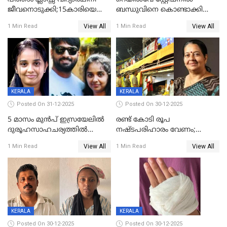
ജീവനൊടുക്കി;15കാരിയെ
ബന്ധുവിനെ കൊണ്ടാക്കി
കണ്ടെത്തിയത്
മടങ്ങുന്നതിനിടെ ടോറസ്സ്
View All
View All
1 Min Read
1 Min Read
കിടപ്പുമുറിയില്‍ തൂങ്ങി മരിച്ച
ലോറി സ്കൂട്ടറിൽ ഇടിച്ചു :
നിലയിൽ
യുവതിക്ക് ദാരുണാന്ത്യം
KERALA
KERALA
Posted On 31-12-2025
Posted On 30-12-2025
5 മാസം മുൻപ് ഇസ്രയേലിൽ
രണ്ട് കോടി രൂപ
ദുരൂഹസാഹചര്യത്തിൽ
നഷ്ടപരിഹാരം വേണം;
മരിച്ചനിലയിൽ കണ്ടെത്തിയ
ജിസിഡിഎക്ക് വക്കീൽ
View All
View All
1 Min Read
1 Min Read
മലയാളി യുവാവിന്റെ ഭാര്യയും
നോട്ടീസയച്ച് ഉമാ തോമസ്
മരിച്ചു
KERALA
KERALA
Posted On 30-12-2025
Posted On 30-12-2025