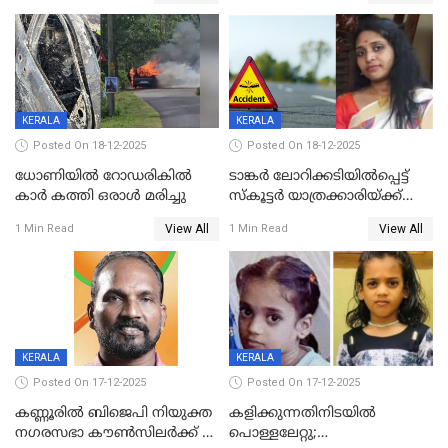
ദൃശ്യങ്ങൾ പുറത്ത്
സ്ഥാനാർത്ഥി
KERALA
KERALA
Posted On 18-12-2025
Posted On 18-12-2025
ധോണിയിൽ റോഡരികിൽ
ടാങ്കർ ലോറിക്കടിയിൽപ്പെട്ട്
കാർ കത്തി ഒരാൾ മരിച്ചു
സ്കൂട്ടർ യാത്രക്കാരിയ്ക്ക്
ദാരുണാന്ത്യം; അപകടം
View All
View All
1 Min Read
1 Min Read
കണ്ടോത്ത് ദേശീയ പാതയിൽ
KERALA
KERALA
Posted On 17-12-2025
Posted On 17-12-2025
കണ്ണൂരിൽ ബിജെപി നിയുക്ത
കളിക്കുന്നതിനിടയിൽ
നഗരസഭാ കൗൺസിലർക്ക് 36
പൊള്ളലേറ്റു;