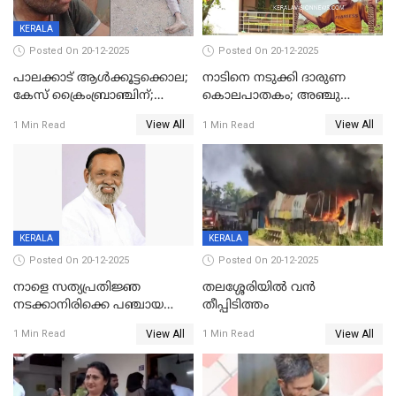
KERALA
Posted On 20-12-2025
Posted On 20-12-2025
പാലക്കാട് ആൾക്കൂട്ടക്കൊല;
നാടിനെ നടുക്കി ദാരുണ
കേസ് ക്രൈംബ്രാഞ്ചിന്;
കൊലപാതകം; അഞ്ചു
DYSPയുടെ നേതൃത്വത്തിൽ
വയസ്സുകാരനെ 'അമ്മ
View All
View All
1 Min Read
1 Min Read
അന്വേഷിക്കും
കഴുത്തുഞെരിച്ച് കൊന്നു
KERALA
KERALA
Posted On 20-12-2025
Posted On 20-12-2025
നാളെ സത്യപ്രതിജ്ഞ
തലശ്ശേരിയിൽ വൻ
നടക്കാനിരിക്കെ പഞ്ചായത്ത്
തീപ്പിടിത്തം
മെമ്പർ മരിച്ചു
View All
View All
1 Min Read
1 Min Read