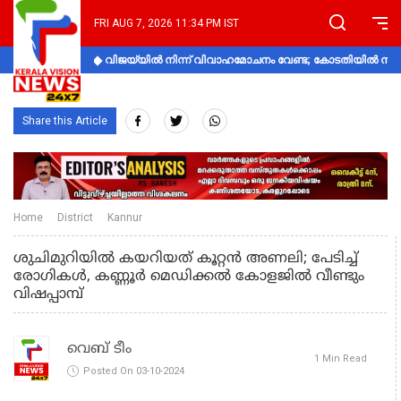
FRI AUG 7, 2026 11:34 PM IST
വിജയ്‌യിൽ നിന്ന് വിവാഹമോചനം വേണ്ട; കോടതിയിൽ നിലപാ
Share this Article
Home
District
Kannur
ശുചിമുറിയില്‍ കയറിയത് കൂറ്റന്‍ അണലി; പേടിച്ച്
രോഗികള്‍, കണ്ണൂര്‍ മെഡിക്കല്‍ കോളജില്‍ വീണ്ടും
വിഷപ്പാമ്പ്
വെബ് ടീം
1 Min Read
Posted On 03-10-2024