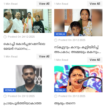
പണവും കവർന്നു;
ചികിത്സയിലിരുന്ന ആള്‍
View All
View All
1 Min Read
1 Min Read
കൊച്ചുമകനും സുഹൃത്തും
മരിച്ചു
അറസ്റ്റിൽ
KERALA
Posted On 24-12-2025
Posted On 23-12-2025
കൊച്ചി കോര്‍പ്പറേഷനിലെ
സ്കൂട്ടറും കാറും കൂട്ടിയിടിച്ച്
മേയര്‍ സ്ഥാനം;
അപകടം; അമ്മയും മകനും
കോണ്‍ഗ്രസില്‍ അതൃപതി
View All
മരിച്ചു, മറ്റൊരു മകൻ
1 Min Read
രൂക്ഷം
View All
1 Min Read
ഗുരുതരാവസ്ഥയിൽ
KERALA
KERALA
Posted On 23-12-2025
Posted On 23-12-2025
പ്രായപൂർത്തിയാകാത്ത
ആരും തന്നെ