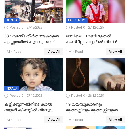
KERALA
LATEST NEWS
Posted On 27-12-2025
Posted On 27-12-2025
332 കോടി! തീർത്ഥാടകരുടെ
രാവിലെ 11മണി മുതൽ
എണ്ണത്തിൽ കുറവുണ്ടായിട്ടും
കണ്ടിട്ടില്ല; ചിറ്റൂരിൽ നിന്ന് 6
ശബരിമലയിൽ വരുമാനം
വയസ്സുകാരനെ കാണാതായി
View All
View All
1 Min Read
1 Min Read
കുതിച്ചുയരുന്നു
KERALA
Posted On 27-12-2025
Posted On 26-12-2025
കളിക്കുന്നതിനിടെ കാൽ
19 വയസ്സുകാരനും
വഴുതി കിണറ്റിൽ വീണു;
മുത്തശ്ശിയും മുത്തശ്ശിയുടെ
ഒന്നര വയസ്സുകാരന്
സഹോദരിയും വീട്ടിൽ തൂങ്ങി
View All
View All
1 Min Read
1 Min Read
ദാരുണാന്ത്യം
മരിച്ചനിലയിൽ