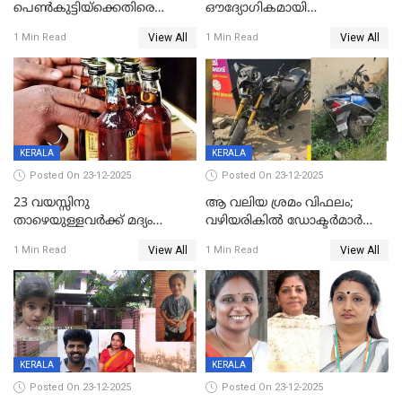
പെൺകുട്ടിയ്ക്കെതിരെ
ഔദ്യോഗികമായി
ലൈംഗികാതിക്രമം; 36കാരന്
അറിയിച്ചിട്ടില്ല, മേയറെ
View All
View All
1 Min Read
1 Min Read
59 വർഷം തടവും 90,൦൦൦ രൂപ
കണ്ടെത്താൻ ഇന്ന് കോർ
പിഴയും ശിക്ഷ
കമ്മിറ്റി കൂടിയില്ല';
അതൃപ്തിയുമായി ദീപ്തി മേരി
വർഗീസ്
KERALA
KERALA
Posted On 23-12-2025
Posted On 23-12-2025
23 വയസ്സിനു
ആ വലിയ ശ്രമം വിഫലം;
താഴെയുള്ളവർക്ക് മദ്യം
വഴിയരികില്‍ ‌ഡോക്ടര്‍മാര്‍
നൽകിയതിനെതിരെ കർശന
ശസ്ത്രക്രിയ നടത്തിയ ലിനു
View All
View All
1 Min Read
1 Min Read
നടപടി;സ്ഥാപനങ്ങൾക്കെതിരെ
മരണത്തിന് കീഴടങ്ങി
രണ്ട് കേസുകൾ
KERALA
KERALA
Posted On 23-12-2025
Posted On 23-12-2025