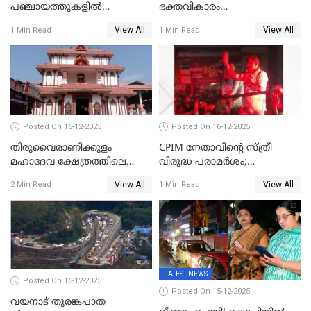
പഞ്ചായത്തുകളിൽ
ഭക്തവികാരം
ബുധനാഴ്ച വിദ്യാഭ്യാസ
വ്രണപ്പെടുത്തിയെന്നു
View All
View All
1 Min Read
1 Min Read
സ്ഥാപനങ്ങൾക്ക് അവധി
ഡിജിപിക്ക് പരാതി; ശക്തമായ
നടപടി വേണമെന്നു
സിപിഐഎമ്മും
Posted On 16-12-2025
Posted On 16-12-2025
തിരുവൈരാണിക്കുളം
CPIM നേതാവിൻ്റെ സ്ത്രീ
മഹാദേവ ക്ഷേത്രത്തിലെ
വിരുദ്ധ പരാമർശം;
നടതുറപ്പ് മഹോത്സവത്തിന്
കേസെടുത്ത് പൊലീസ്
View All
View All
2 Min Read
1 Min Read
ജനുവരി 2 ന് തുടക്കമാകും
LATEST NEWS
Posted On 16-12-2025
Posted On 15-12-2025
വയനാട് തുരങ്കപാത