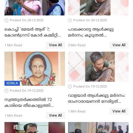
Posted On 20-12-2025
Posted On 20-12-2025
കൊച്ചി 'മേയർ ആര്' ?;
പാലക്കാട്ടെ ആള്‍ക്കൂട്ട
കോണ്‍ഗ്രസ് കോര്‍ കമ്മിറ്റി
മര്‍ദനം; കൂടുതല്‍
യോഗം ചൊവ്വാഴ്ച
അറസ്റ്റുണ്ടാവും, മര്‍ദിച്ചത് 15
View All
View All
1 Min Read
2 Min Read
അംഗ സംഘമെന്ന് വിവരം
KERALA
Posted On 19-12-2025
Posted On 19-12-2025
വാളയാർ ആൾക്കൂട്ട മർദനം:
സ്വത്തുതര്‍ക്കത്തില്‍ 72
രാംനാരായണൻ നേരിട്ടത്
കാരിയെ തീകൊളുത്തി
കൊടും ക്രൂരത; ശരീരത്തിൽ
View All
കൊന്നു;
1 Min Read
നാൽപ്പതിലേറെ
View All
1 Min Read
ക്രൂരകൊലപാതകത്തില്‍
മുറിവുകളെന്ന് പോസ്റ്റ്‌മോർട്ടം
സഹോദരിപുത്രന് ജീവപര്യന്തം
റിപ്പോർട്ട്