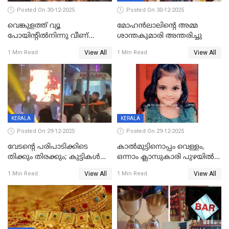
Posted On 30-12-2025
Posted On 30-12-2025
വെങ്കുളത്ത് വ്യൂ
മോഹന്‍ലാലിന്‍റെ അമ്മ
പോയിന്റിൽനിന്നു വീണ്
ശാന്തകുമാരി അന്തരിച്ചു
യുവാവ് മരിച്ചു
View All
View All
1 Min Read
1 Min Read
KERALA
KERALA
Posted On 29-12-2025
Posted On 29-12-2025
വേടന്റെ പരിപാടിക്കിടെ
കാൽമുട്ടിനൊപ്പം വെള്ളം,
തിക്കും തിരക്കും; കുട്ടികള്‍
ഒന്നാം ക്ലാസുകാരി പുഴയിൽ
ഉള്‍പ്പെടെ നിരവധി പേര്‍ക്ക്
മുങ്ങി മരിച്ചു; ദാരുണ സംഭവം
View All
View All
1 Min Read
1 Min Read
പരിക്ക്; പാളം മറികടന്ന
കുട്ടികൾക്കൊപ്പം
യുവാവ് ട്രെയിന്‍ തട്ടി മരിച്ചു
കളിക്കുന്നതിനിടെ