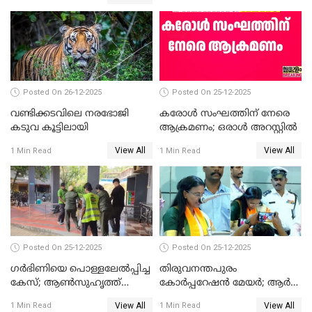
ഹൈക്കോടതിയിലേക്ക്;
സത്യപ്രതിജ്ഞ ചടങ്ങില്‍
ചട്ടലംഘനമെന്ന് പാർട്ടി
Posted On 26-12-2025
Posted On 25-12-2025
വണ്ടിക്കടവിലെ നരഭോജി
കരോള്‍ സംഘത്തിന് നേരെ
കടുവ കൂട്ടിലായി
ആക്രമണം; ഒരാള്‍ അറസ്റ്റില്‍
View All
View All
1 Min Read
1 Min Read
Posted On 25-12-2025
Posted On 25-12-2025
ഗര്‍ഭിണിയെ പൊള്ളലേല്‍പ്പിച്ച
തിരുവനന്തപുരം
കേസ്; ആണ്‍സുഹൃത്ത്
കോര്‍പ്പറേഷന്‍ മേയർ; ആര്‍
പിടിയില്‍
ശ്രീലേഖയ്ക്ക് മുൻതൂക്കം
View All
View All
1 Min Read
1 Min Read