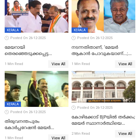
KERALA
KERALA
Posted On 26-12-2025
Posted On 26-12-2025
മേയറായി
നടന്നതിതാണ്, ‘മേയർ
തെരഞ്ഞെടുക്കപ്പെട്ട
ആകാൻ പോവുകയാണ്...;
ശേഷമുള്ള പി ഇന്ദിരയുടെ
ആവട്ടെ, അഭിനന്ദനങ്ങൾ’;
View All
View All
1 Min Read
1 Min Read
ആദ്യ വോട്ട് അസാധു; കണ്ണൂർ
മുഖ്യമന്ത്രിയുടെ ഓഫീസ്
ഡെപ്യൂട്ടി മേയർ സ്ഥാനത്ത്
തന്നെ വിശദീകരിയ്ക്കുന്നു;
താഹിറിന് വിജയം
സത്യമിതാണ്
KERALA
Posted On 26-12-2025
Posted On 26-12-2025
കോഴിക്കോട് BJPയിൽ തർക്കം;
തിരുവനന്തപുരം
മേയർ സ്ഥാനാർത്ഥിയെ
കോര്‍പ്പറേഷന്‍ മേയര്‍
പരസ്യമായി പ്രഖ്യാപിച്ചില്ല
View All
തെരഞ്ഞെടുപ്പ്; സിപിഐഎം
2 Min Read
View All
1 Min Read