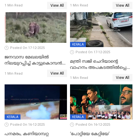
വർഷം തടവുശിക്ഷ
ചികിത്സയിലായിരുന്ന രണ്ടാം
View All
View All
1 Min Read
1 Min Read
ക്ലാസ് വിദ്യാർത്ഥിനി മരിച്ചു
KERALA
Posted On 17-12-2025
Posted On 17-12-2025
ജനവാസ മേഖലയില്‍
മന്ത്രി സജി ചെറിയാന്റെ
നിലയുറപ്പിച്ച് കാട്ടുകൊമ്പന്‍
വാഹനം അപകടത്തിൽപ്പെട്ടു;
പടയപ്പ
View All
മന്ത്രിയും സംഘവും
1 Min Read
View All
1 Min Read
രക്ഷപ്പെട്ടത് തലനാരിടയ്ക്ക്
KERALA
KERALA
Posted On 16-12-2025
Posted On 16-12-2025
പനമരം, കണിയാമ്പറ്റ
‘പോറ്റിയേ കേറ്റിയേ’