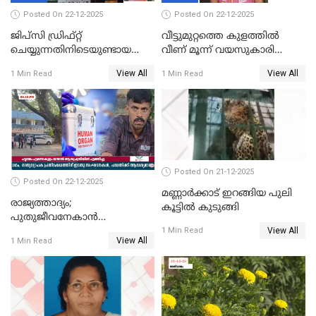
Posted On 22-12-2025
Posted On 22-12-2025
ജിപ്സി ഡ്രിഫ്റ്റ്
വീട്ടുമുറ്റത്തെ കുളത്തിൽ
ചെയ്യുന്നതിനിടെയുണ്ടായ
വീണ് മൂന്ന് വയസുകാരി
അപകടം; 14 വയസുകാരന്
മരിച്ചു
View All
View All
1 Min Read
1 Min Read
ദാരുണാന്ത്യം; ജീപ്സി
ഓടിച്ചയാൾ അറസ്റ്റിൽ.
Posted On 21-12-2025
Posted On 22-12-2025
മണ്ണാർക്കാട് ഇറങ്ങിയ പുലി
രാജ്യത്താദ്യം;
കൂട്ടിൽ കുടുങ്ങി
പുതുജീവനേകാൻ
View All
ഷിബുവിന്റെ ഹൃദയം
1 Min Read
View All
1 Min Read
എറണാകുളം സർക്കാർ
ജനറൽ
ആശുപത്രിയിലെത്തിച്ചു