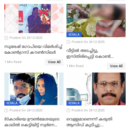
KERALA
Posted On 25-12-2025
Posted On 24-12-2025
സുരേഷ് ഗോപിയെ വിമര്‍ശിച്ച്
വീട്ടിൽ അടച്ചിട്ടു,
കോണ്‍ഗ്രസ് കൗണ്‍സിലര്‍
ഇസ്തിരിപ്പെട്ടി കൊണ്ട്
View All
പൊള്ളിച്ചു; 8 മാസം
1 Min Read
View All
1 Min Read
ഗർഭിണിയായ യുവതിക്ക് ക്രൂര
മർദനം
KERALA
KERALA
Posted On 24-12-2025
Posted On 24-12-2025
80കാരിയെ ഊൺമേശയുടെ
വെള്ളമാണെന്ന് കരുതി
കാലിൽ കെട്ടിയിട്ട് സ്വർണവും
ആസിഡ് കുടിച്ചു;