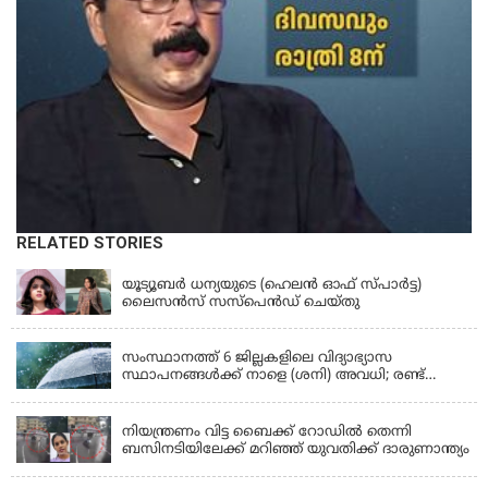
RELATED STORIES
KERALA
യൂട്യൂബർ ധന്യയുടെ (ഹെലൻ ഓഫ് സ്പാർട്ട)
ലൈസൻസ് സസ്‌പെൻഡ് ചെയ്തു
KERALA
സംസ്ഥാനത്ത് 6 ജില്ലകളിലെ വിദ്യാഭ്യാസ
സ്ഥാപനങ്ങൾക്ക് നാളെ (ശനി) അവധി; രണ്ട്
ജില്ലകളിൽ അവധി പ്രൊഫഷണൽ കോളേജുകൾ
KERALA
ഒഴികെ
നിയന്ത്രണം വിട്ട ബൈക്ക് റോഡിൽ തെന്നി
ബസിനടിയിലേക്ക് മറിഞ്ഞ് യുവതിക്ക് ദാരുണാന്ത്യം
KERALA