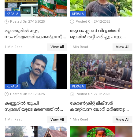
KERALA
KERALA
Posted On 27-12-2025
Posted On 27-12-2025
മറ്റത്തൂരിൽ കൂട്ട
ആറാം ക്ലാസ് വിദ്യാർത്ഥി
നടപടിയുമായി കോണ്‍ഗ്രസ്,
ട്രെയിൻ തട്ടി മരിച്ചു; പാളം
ബിജെപി പാളയത്തിലെത്തിയ
മുറിച്ചുകടക്കുന്നതിനിടെ
View All
View All
1 Min Read
1 Min Read
എട്ട് പേര്‍ ഉള്‍പ്പെടെ
അപകടം മലപ്പുറത്ത്
പത്തുപേരെ പുറത്താക്കി,
ചൊവ്വന്നൂരിലും നടപടി
KERALA
KERALA
Posted On 27-12-2025
Posted On 27-12-2025
കണ്ണൂരിൽ യു.പി
കോണ്‍ക്രീറ്റ് മിക്‌സര്‍
സ്വദേശിയുടെ മരണത്തിൽ
കയറ്റിവന്ന ലോറി മറിഞ്ഞു;
അഞ്ചംഗ സംഘത്തിനെതിരെ
രണ്ടുപേര്‍ക്ക് ദാരുണാന്ത്യം;
View All
View All
1 Min Read
1 Min Read
കേസ്; തർക്കമുണ്ടായത്
അപകടം കണ്ണൂരിൽ
ഫേഷ്യലിന് 300 രൂപ
ആവശ്യപ്പെട്ടതിനെച്ചൊല്ലി