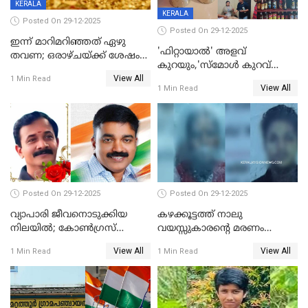
KERALA
KERALA
Posted On 29-12-2025
Posted On 29-12-2025
ഇന്ന് മാറിമറിഞ്ഞത് ഏഴു
'ഫിറ്റായാൽ' അളവ്
തവണ; ഒരാഴ്ചയ്ക്ക് ശേഷം
കുറയും,'സ്‌മോൾ കുറവ്
സ്വർണവിലയിൽ ഇടിവ്
View All
പിടികൂടി; ബാറിന് 25,000 രൂപ
1 Min Read
View All
1 Min Read
പിഴ
Posted On 29-12-2025
Posted On 29-12-2025
വ്യാപാരി ജീവനൊടുക്കിയ
കഴക്കൂട്ടത്ത് നാലു
നിലയില്‍; കോണ്‍ഗ്രസ്
വയസ്സുകാരന്റെ മരണം
കൗണ്‍സിലറുടെ
കൊലപാതകം: അമ്മയും
View All
View All
1 Min Read
1 Min Read
മാനസികപീഡനമെന്ന് കുറിപ്പ്
സുഹൃത്തും പൊലീസ്
കസ്റ്റഡിയിൽ