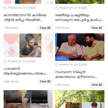
Posted On 21-12-2025
Posted On 21-12-2025
കാസർഗോഡ് 80 കാരിയെ
ഭക്തിയും പ്രകൃതിയും
വീട്ടിൽ മരിച്ച നിലയിൽ
ഒന്നാകുന്ന അപൂര്‍വ്വ കാഴ്ച;
കണ്ടെത്തി
ഭക്തർക്ക്
View All
View All
1 Min Read
2 Min Read
കാഴ്ചാനുഭവമൊരുക്കി
ശബരീ നന്ദനം
KERALA
Posted On 21-12-2025
Posted On 20-12-2025
പാലക്കാട്‌
സംസ്ഥാന സ്കൂൾ
ആൾകൂട്ടക്കൊലപാതകം;
കലോത്സവം: ഉദ്ഘാടനം
അന്വേഷണം
View All
മുഖ്യമന്ത്രി, സമാപനത്തിൽ
2 Min Read
ഊർജ്ജിതമാക്കിമാക്കി
View All
1 Min Read
മുഖ്യാതിഥിയായി
ക്രൈംബ്രാഞ്ച്
മോഹൻലാൽ