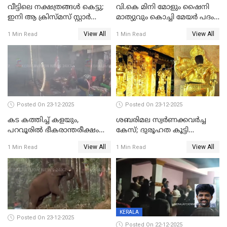
വീട്ടിലെ നക്ഷത്രങ്ങൾ കെട്ടു;
വി.കെ മിനി മോളും ഷൈനി
ഇനി ആ ക്രിസ്മസ് സ്റ്റാർ
മാത്യുവും കൊച്ചി മേയർ പദം
മാത്രം; പൈതങ്ങൾക്ക്
പങ്കിടും; ദീപ്തി മേരി വർഗീസ്
View All
View All
1 Min Read
1 Min Read
വേണ്ടിയുള്ള
മേയറാകില്ല
പിടിവലിക്കിടയിൽ
അപ്പൂപ്പനെതിരെ പോക്സോ
കേസ് ഒടുവിൽ 4 ജീവനുകൾ
പൊലിഞ്ഞു
Posted On 23-12-2025
Posted On 23-12-2025
കട കത്തിച്ച് കളയും,
ശബരിമല സ്വര്‍ണക്കവര്‍ച്ച
പറവൂരില്‍ ഭീകരാന്തരീക്ഷം
കേസ്; ദുരൂഹത കൂട്ടി
സൃഷ്ടിച്ച് കുട്ടി ലഹരിസംഘം
വിദേശവ്യവസായിയുടെ മൊഴി
View All
View All
1 Min Read
1 Min Read
KERALA
Posted On 23-12-2025
Posted On 22-12-2025