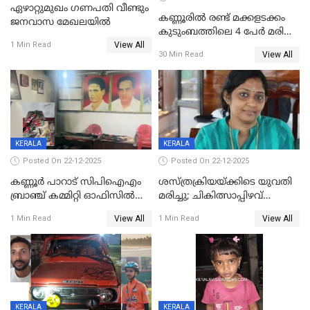
ഏഴാറ്റുമുഖം ഗണപതി വീണ്ടും
കണ്ണൂരിൽ രണ്ട് മക്കളടക്കം
ജനവാസ മേഖലയിൽ
കുടുംബത്തിലെ 4 പേർ മരിച്ച
View All
നിലയിൽ
1 Min Read
View All
30 Min Read
KERALA
KERALA
Posted On 22-12-2025
Posted On 22-12-2025
കണ്ണൂർ പാറാട് സിപിഐഎം
ശസ്ത്രക്രിയയ്‌ക്കിടെ യുവതി
ബ്രാഞ്ച് കമ്മിറ്റി ഓഫിസിൽ
മരിച്ചു; ചികിത്സാപ്പിഴവ്
തീയിട്ടു; നേതാക്കളുടെ
ആരോപിച്ച് ബന്ധുക്കൾ;
View All
View All
1 Min Read
1 Min Read
ചിത്രങ്ങളടക്കം കത്തിയ
സംഭവം മാവേലിക്കരയിൽ
നിലയിൽ
KERALA
KERALA