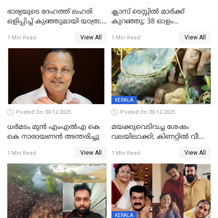
ഭാര്യയുടെ ദേഹത്ത് ലഹരി
ക്ലാസ് ടെസ്റ്റിൽ മാർക്ക്
ഒളിപ്പിച്ച് കുഞ്ഞുമായി യാത്ര;
കുറഞ്ഞു; 38 ഓളം
ഓട്ടോ വളഞ്ഞ് ദമ്പതികളെ
വിദ്യാർഥികളെ ട്യൂഷൻ
View All
View All
1 Min Read
1 Min Read
പിടികൂടി പൊലീസ്
സെന്ററിലെ അധ്യാപകന്‍
മർദിച്ചതായി പരാതി
KERALA
Posted On 30-12-2025
Posted On 30-12-2025
ധർമടം മുൻ എംഎല്‍എ കെ
മയക്കുവെടിവച്ച ശേഷം
കെ നാരായണന്‍ അന്തരിച്ചു
വലയിലാക്കി; കിണറ്റിൽ വീണ
കടുവയെ പുറത്തെത്തിച്ചു
View All
View All
1 Min Read
1 Min Read
KERALA