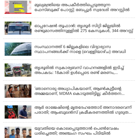
മുഖ്യമന്ത്രിയെ അപകീർത്തിപ്പെടുത്തുന്ന
ഫേസ്‌ബുക്ക് പോസ്റ്റ്; ബേപ്പൂർ സ്വദേശി അറസ്റ്റിൽ
KERALA
ഓപ്പറേഷൻ തൂഫാൻ: തൃശൂർ സിറ്റി ജില്ലയിൽ
രണ്ടുമാസത്തിനുള്ളിൽ 275 കേസുകൾ, 344 അറസ്റ്റ്
KERALA
സംസ്ഥാനത്ത് 6 ജില്ലകളിലെ വിദ്യാഭ്യാസ
സ്ഥാപനങ്ങൾക്ക് നാളെ (വെള്ളിയാഴ്ച) അവധി
KERALA
തൃശൂരിൽ സ്വകാര്യബസ് വാഹനങ്ങളില്‍ ഇടിച്ച്
അപകടം: 18കാരി ഉൾപ്പെടെ രണ്ട് മരണം,
പത്തോളം പേർക്ക് പരിക്ക്
KERALA
'ഞാനൊരു അധ്യാപികയാണ്, ആണ്‍കുട്ടീന്റെ
അമ്മയാണ്‌, MDMA കൊടുത്തിട്ടില്ല; കീർത്തന
മാധ്യമങ്ങളോട്; പൊലീസ് കസ്റ്റഡിയിൽ വിട്ട്
കോടതി, ജാമ്യാപേക്ഷ തള്ളി
ആര്‍ രാജേഷിന്റെ മൃതദേഹത്തോട് അനാദരവെന്ന്
പരാതി; ആംബുലന്‍സ് ക്രമീകരണത്തില്‍ ഗുരുതര
വീഴ്ച; മൃതദേഹം ചാവക്കാട് വരെ എത്തിച്ചത്
ഫ്രീസര്‍ സംവിധാനം ഇല്ലാതെയെന്നും ആരോപണം
യുവതിയെ കൊലപ്പെടുത്താൻ പെൺവേഷം
ധരിച്ചെത്തി; അഞ്ചംഗ സംഘം പിടിയിൽ