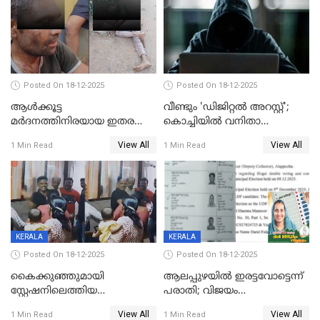
Posted On 18-12-2025
Posted On 18-12-2025
ആൾക്കൂട്ട
വീണ്ടും 'ഡിജിറ്റല്‍ അറസ്റ്റ്';
മർദനത്തിനിരയായ ഇതര
കൊച്ചിയില്‍ വനിതാ
സംസ്ഥാന തൊഴിലാളി മരിച്ചു;
ഡോക്ടര്‍ക്ക് നഷ്ടമായത് 6.38
View All
View All
1 Min Read
1 Min Read
നടുക്കുന്ന സംഭവം
കോടി രൂപ
വാളയാറിൽ
KERALA
KERALA
Posted On 18-12-2025
Posted On 18-12-2025
കൈക്കുഞ്ഞുമായി
ആലപ്പുഴയിൽ ഇരട്ടവോട്ടെന്ന്
സ്റ്റേഷനിലെത്തിയ
പരാതി; വിജയം
യുവതിയ്ക്ക് മർദ്ദനം; സിഐ
റദ്ദാക്കണമെന്ന് വലിയമരം
View All
View All
1 Min Read
1 Min Read
കരണത്തടിച്ചു; CC ടിവി
വാർഡിലെ എൽഡിഎഫ്