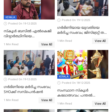
KERALA
Posted On 19-12-2025
Posted On 19-12-2025
ഗര്‍ഭിണിയായ യുവതിയെ
സ്കൂൾ ബസിൽ എൽകെജി
മര്‍ദിച്ച സംഭവം; ജിസ്‌ട്രേറ്റ് തല
വിദ്യാര്‍ത്ഥിനിയെ
അന്വേഷണം വേണമെന്ന്
View All
ലൈംഗികമായി ഉപദ്രവിച്ചു;
1 Min Read
യുവതി
View All
1 Min Read
ക്ലീനര്‍ പിടിയിൽ
KERALA
Posted On 19-12-2025
Posted On 18-12-2025
ഗര്‍ഭിണിയെ മർദിച്ച സംഭവം;
സംസ്ഥാന സ്കൂൾ
SHOക്ക് സസ്പെൻഷൻ
കലോത്സവം: പന്തൽ
View All
കാൽനാട്ടൽ 20 ന്
1 Min Read
View All
1 Min Read