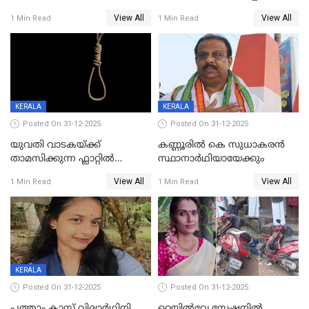
വിലങ്ങുമായി രക്ഷപ്പെട്ട
View All
View All
1 Min Read
1 Min Read
വധശ്രമക്കേസ് പ്രതി പിടിയിൽ
KERALA
KERALA
Posted On 31-12-2025
Posted On 31-12-2025
യുവതി വാടകയ്ക്ക്
കണ്ണൂരിൽ കെ സുധാകരൻ
താമസിക്കുന്ന ഫ്ലാറ്റില്‍
സ്ഥാനാർഥിയായേക്കും
തൂങ്ങിമരിച്ച നിലയില്‍;
View All
View All
1 Min Read
1 Min Read
സംഭവം കൈതപ്പൊയിലില്‍
KERALA
Posted On 31-12-2025
Posted On 31-12-2025
പത്താം ക്ലാസ്സ് വിദ്യാര്‍ഥിനി
റെയിൽവേ സ്റ്റേഷനിൽ