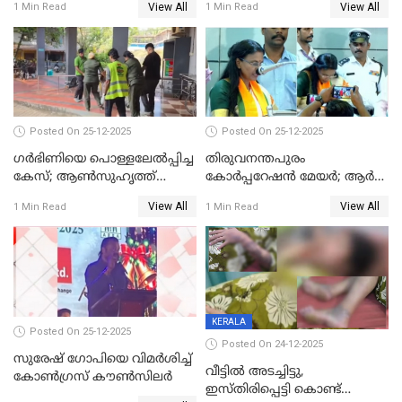
View All
View All
1 Min Read
1 Min Read
Posted On 25-12-2025
Posted On 25-12-2025
ഗര്‍ഭിണിയെ പൊള്ളലേല്‍പ്പിച്ച
തിരുവനന്തപുരം
കേസ്; ആണ്‍സുഹൃത്ത്
കോര്‍പ്പറേഷന്‍ മേയർ; ആര്‍
പിടിയില്‍
ശ്രീലേഖയ്ക്ക് മുൻതൂക്കം
View All
View All
1 Min Read
1 Min Read
KERALA
Posted On 25-12-2025
Posted On 24-12-2025
സുരേഷ് ഗോപിയെ വിമര്‍ശിച്ച്
വീട്ടിൽ അടച്ചിട്ടു,
കോണ്‍ഗ്രസ് കൗണ്‍സിലര്‍
ഇസ്തിരിപ്പെട്ടി കൊണ്ട്