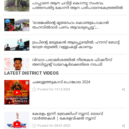
പാപ്പാനെ ആന ചവിട്ടി കൊന്നു; സംഭവം
പത്തനംതിട്ട കോന്നി ആന പരിപാലനകേന്ദ്രത്തിൽ
KERALA
‘രാജേഷിന്‍റെ മൃതദേഹം കൊണ്ടുപോകാന്‍
തഹസില്‍ദാര്‍ പണം ആവശ്യപ്പെട്ടു’;
ഗുരുതരആരോപണം
LATEST NEWS
ട്രംപിന്റെ മരുമകന്‍ ആലപ്പുഴയില്‍; ഹൗസ് ബോട്ട്
യാത്ര തുടങ്ങി; വള്ളംകളി കാണും
വിവാദ പരാമര്‍ശത്തില്‍ നീണ്ടകര ഫിഷറീസ്
അസിസ്റ്റന്റ് ഡയറക്ടര്‍ക്കെതിരെ നടപടി
LATEST DISTRICT VIDEOS
ചക്കുളത്തുകാവ് പൊങ്കാല 2024
Posted On 13-12-2024
കേരളം ഇന്ന്: ബ്രേക്കിംഗ് ന്യൂസ്, ലൈവ്
വാർത്തകൾ | കേരളവിഷൻ ന്യൂസ്
Posted On 03-01-2023