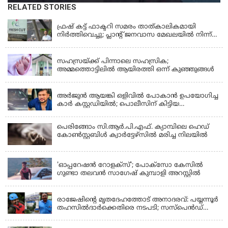
RELATED STORIES
KERALA
ഫ്രഷ് കട്ട് ഫാക്ടറി സമരം താത്കാലികമായി
നിർത്തിവെച്ചു; പ്ലാൻ്റ് ജനവാസ മേഖലയിൽ നിന്ന്
മാറ്റാൻ കമ്പനി സന്നദ്ധത അറിയിച്ചതായി പി.കെ
KERALA
ഫിറോസ് എംഎൽഎ
സഹസ്രയ്ക്ക് പിന്നാലെ സഹസ്രിക;
അമ്മത്തൊട്ടിലില്‍ ആയിരത്തി ഒന്ന് കുഞ്ഞുങ്ങള്‍
KERALA
അർജുൻ ആയങ്കി ഒളിവിൽ പോകാൻ ഉപയോഗിച്ച
കാർ കസ്റ്റഡിയിൽ; പൊലീസിന് കിട്ടിയ
വാഹനത്തിന്റെ ഉടമ അർജുന്റെ ഭാര്യ
പെരിങ്ങോം സി.ആർ.പി.എഫ്. ക്യാമ്പിലെ ഹെഡ്
കോൺസ്റ്റബിൾ ക്വാർട്ടേഴ്സിൽ മരിച്ച നിലയിൽ
LATEST NEWS
'ഓപ്പറേഷൻ റോളക്സ്'; പോക്സോ കേസിൽ
ഗുണ്ടാ തലവൻ സാഗേഷ് കുമ്പാളി അറസ്റ്റിൽ
KERALA
രാജേഷിന്റെ മൃതദേഹത്തോട് അനാദരവ്: പയ്യന്നൂർ
തഹസിൽദാർക്കെതിരെ നടപടി; സസ്പെൻഡ്
ചെയ്യാൻ നിർദേശം നൽകി മന്ത്രി
KERALA