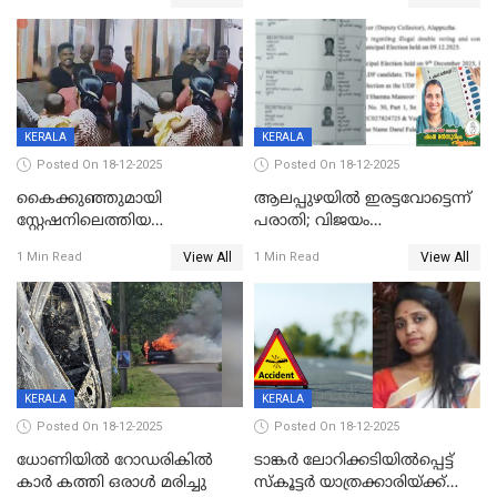
നടുക്കുന്ന സംഭവം
കോടി രൂപ
വാളയാറിൽ
KERALA
KERALA
Posted On 18-12-2025
Posted On 18-12-2025
കൈക്കുഞ്ഞുമായി
ആലപ്പുഴയിൽ ഇരട്ടവോട്ടെന്ന്
സ്റ്റേഷനിലെത്തിയ
പരാതി; വിജയം
യുവതിയ്ക്ക് മർദ്ദനം; സിഐ
റദ്ദാക്കണമെന്ന് വലിയമരം
View All
View All
1 Min Read
1 Min Read
കരണത്തടിച്ചു; CC ടിവി
വാർഡിലെ എൽഡിഎഫ്
ദൃശ്യങ്ങൾ പുറത്ത്
സ്ഥാനാർത്ഥി
KERALA
KERALA
Posted On 18-12-2025
Posted On 18-12-2025
ധോണിയിൽ റോഡരികിൽ
ടാങ്കർ ലോറിക്കടിയിൽപ്പെട്ട്
കാർ കത്തി ഒരാൾ മരിച്ചു
സ്കൂട്ടർ യാത്രക്കാരിയ്ക്ക്