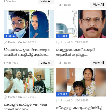
View All
പൊള്ളിച്ചു; 8 മാസം
1 Min Read
View All
1 Min Read
ഗർഭിണിയായ യുവതിക്ക് ക്രൂര
മർദനം
KERALA
KERALA
Posted On 24-12-2025
Posted On 24-12-2025
80കാരിയെ ഊൺമേശയുടെ
വെള്ളമാണെന്ന് കരുതി
കാലിൽ കെട്ടിയിട്ട് സ്വർണവും
ആസിഡ് കുടിച്ചു;
പണവും കവർന്നു;
ചികിത്സയിലിരുന്ന ആള്‍
View All
View All
1 Min Read
1 Min Read
കൊച്ചുമകനും സുഹൃത്തും
മരിച്ചു
അറസ്റ്റിൽ
KERALA
Posted On 24-12-2025
Posted On 23-12-2025
കൊച്ചി കോര്‍പ്പറേഷനിലെ
സ്കൂട്ടറും കാറും കൂട്ടിയിടിച്ച്
മേയര്‍ സ്ഥാനം;