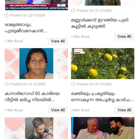
Posted On 21-12-2025
Posted On 22-12-2025
മണ്ണാർക്കാട് ഇറങ്ങിയ പുലി
രാജ്യത്താദ്യം;
കൂട്ടിൽ കുടുങ്ങി
പുതുജീവനേകാൻ
View All
ഷിബുവിന്റെ ഹൃദയം
1 Min Read
View All
1 Min Read
എറണാകുളം സർക്കാർ
ജനറൽ
ആശുപത്രിയിലെത്തിച്ചു
Posted On 21-12-2025
Posted On 21-12-2025
കാസർഗോഡ് 80 കാരിയെ
ഭക്തിയും പ്രകൃതിയും
വീട്ടിൽ മരിച്ച നിലയിൽ
ഒന്നാകുന്ന അപൂര്‍വ്വ കാഴ്ച;
കണ്ടെത്തി
ഭക്തർക്ക്
View All
View All
1 Min Read
2 Min Read
കാഴ്ചാനുഭവമൊരുക്കി
ശബരീ നന്ദനം