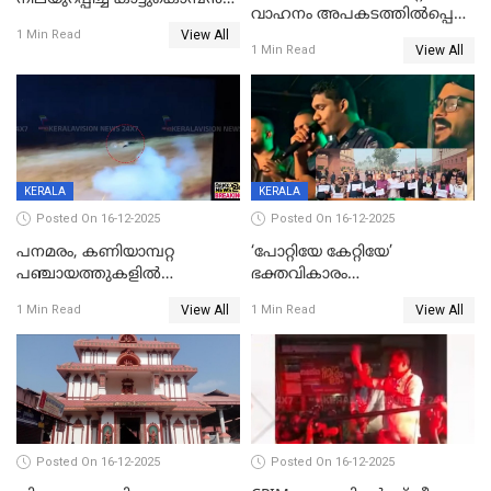
വാഹനം അപകടത്തിൽപ്പെട്ടു;
പടയപ്പ
View All
മന്ത്രിയും സംഘവും
1 Min Read
View All
1 Min Read
രക്ഷപ്പെട്ടത് തലനാരിടയ്ക്ക്
KERALA
KERALA
Posted On 16-12-2025
Posted On 16-12-2025
പനമരം, കണിയാമ്പറ്റ
‘പോറ്റിയേ കേറ്റിയേ’
പഞ്ചായത്തുകളിൽ
ഭക്തവികാരം
ബുധനാഴ്ച വിദ്യാഭ്യാസ
വ്രണപ്പെടുത്തിയെന്നു
View All
View All
1 Min Read
1 Min Read
സ്ഥാപനങ്ങൾക്ക് അവധി
ഡിജിപിക്ക് പരാതി; ശക്തമായ
നടപടി വേണമെന്നു
സിപിഐഎമ്മും
Posted On 16-12-2025
Posted On 16-12-2025