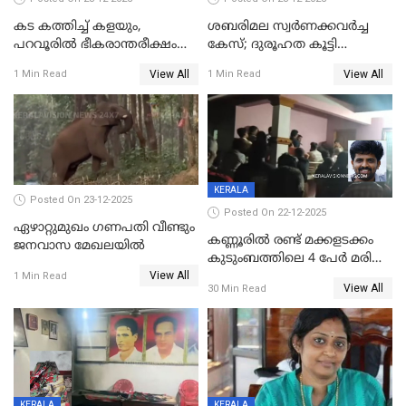
കട കത്തിച്ച് കളയും,
ശബരിമല സ്വര്‍ണക്കവര്‍ച്ച
പറവൂരില്‍ ഭീകരാന്തരീക്ഷം
കേസ്; ദുരൂഹത കൂട്ടി
സൃഷ്ടിച്ച് കുട്ടി ലഹരിസംഘം
വിദേശവ്യവസായിയുടെ മൊഴി
View All
View All
1 Min Read
1 Min Read
KERALA
Posted On 23-12-2025
Posted On 22-12-2025
ഏഴാറ്റുമുഖം ഗണപതി വീണ്ടും
കണ്ണൂരിൽ രണ്ട് മക്കളടക്കം
ജനവാസ മേഖലയിൽ
കുടുംബത്തിലെ 4 പേർ മരിച്ച
View All
നിലയിൽ
1 Min Read
View All
30 Min Read
KERALA
KERALA