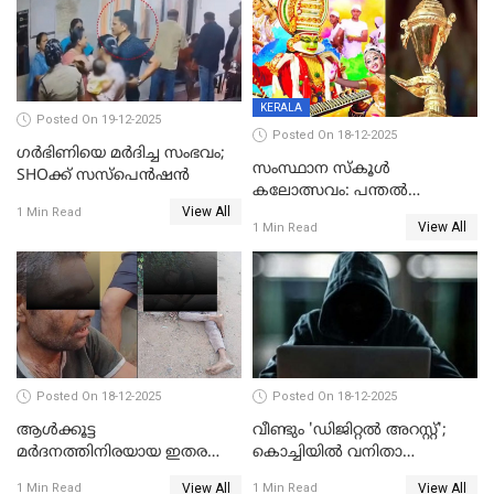
KERALA
Posted On 19-12-2025
Posted On 18-12-2025
ഗര്‍ഭിണിയെ മർദിച്ച സംഭവം;
സംസ്ഥാന സ്കൂൾ
SHOക്ക് സസ്പെൻഷൻ
കലോത്സവം: പന്തൽ
View All
കാൽനാട്ടൽ 20 ന്
1 Min Read
View All
1 Min Read
Posted On 18-12-2025
Posted On 18-12-2025
ആൾക്കൂട്ട
വീണ്ടും 'ഡിജിറ്റല്‍ അറസ്റ്റ്';
മർദനത്തിനിരയായ ഇതര
കൊച്ചിയില്‍ വനിതാ
സംസ്ഥാന തൊഴിലാളി മരിച്ചു;
ഡോക്ടര്‍ക്ക് നഷ്ടമായത് 6.38
View All
View All
1 Min Read
1 Min Read