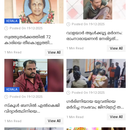
KERALA
Posted On 19-12-2025
Posted On 19-12-2025
വാളയാർ ആൾക്കൂട്ട മർദനം:
സ്വത്തുതര്‍ക്കത്തില്‍ 72
രാംനാരായണൻ നേരിട്ടത്
കാരിയെ തീകൊളുത്തി
കൊടും ക്രൂരത; ശരീരത്തിൽ
View All
കൊന്നു;
1 Min Read
നാൽപ്പതിലേറെ
View All
1 Min Read
ക്രൂരകൊലപാതകത്തില്‍
മുറിവുകളെന്ന് പോസ്റ്റ്‌മോർട്ടം
സഹോദരിപുത്രന് ജീവപര്യന്തം
റിപ്പോർട്ട്
KERALA
Posted On 19-12-2025
Posted On 19-12-2025
ഗര്‍ഭിണിയായ യുവതിയെ
സ്കൂൾ ബസിൽ എൽകെജി
മര്‍ദിച്ച സംഭവം; ജിസ്‌ട്രേറ്റ് തല
വിദ്യാര്‍ത്ഥിനിയെ
അന്വേഷണം വേണമെന്ന്
View All
ലൈംഗികമായി ഉപദ്രവിച്ചു;
1 Min Read
യുവതി
View All
1 Min Read
ക്ലീനര്‍ പിടിയിൽ