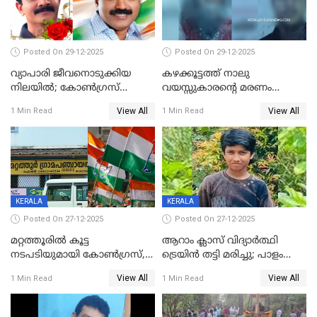
Posted On 29-12-2025
Posted On 29-12-2025
വ്യാപാരി ജീവനൊടുക്കിയ
കഴക്കൂട്ടത്ത് നാലു
നിലയില്‍; കോണ്‍ഗ്രസ്
വയസ്സുകാരന്റെ മരണം
കൗണ്‍സിലറുടെ
കൊലപാതകം: അമ്മയും
View All
View All
1 Min Read
1 Min Read
മാനസികപീഡനമെന്ന് കുറിപ്പ്
സുഹൃത്തും പൊലീസ്
കസ്റ്റഡിയിൽ
KERALA
KERALA
Posted On 27-12-2025
Posted On 27-12-2025
മറ്റത്തൂരിൽ കൂട്ട
ആറാം ക്ലാസ് വിദ്യാർത്ഥി
നടപടിയുമായി കോണ്‍ഗ്രസ്,
ട്രെയിൻ തട്ടി മരിച്ചു; പാളം
ബിജെപി പാളയത്തിലെത്തിയ
മുറിച്ചുകടക്കുന്നതിനിടെ
View All
View All
1 Min Read
1 Min Read
എട്ട് പേര്‍ ഉള്‍പ്പെടെ
അപകടം മലപ്പുറത്ത്
പത്തുപേരെ പുറത്താക്കി,
ചൊവ്വന്നൂരിലും നടപടി