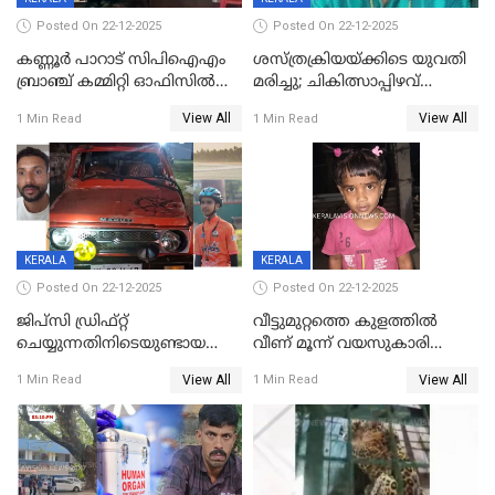
Posted On 22-12-2025
Posted On 22-12-2025
കണ്ണൂർ പാറാട് സിപിഐഎം
ശസ്ത്രക്രിയയ്‌ക്കിടെ യുവതി
ബ്രാഞ്ച് കമ്മിറ്റി ഓഫിസിൽ
മരിച്ചു; ചികിത്സാപ്പിഴവ്
തീയിട്ടു; നേതാക്കളുടെ
ആരോപിച്ച് ബന്ധുക്കൾ;
View All
View All
1 Min Read
1 Min Read
ചിത്രങ്ങളടക്കം കത്തിയ
സംഭവം മാവേലിക്കരയിൽ
നിലയിൽ
KERALA
KERALA
Posted On 22-12-2025
Posted On 22-12-2025
ജിപ്സി ഡ്രിഫ്റ്റ്
വീട്ടുമുറ്റത്തെ കുളത്തിൽ
ചെയ്യുന്നതിനിടെയുണ്ടായ
വീണ് മൂന്ന് വയസുകാരി
അപകടം; 14 വയസുകാരന്
മരിച്ചു
View All
View All
1 Min Read
1 Min Read
ദാരുണാന്ത്യം; ജീപ്സി
ഓടിച്ചയാൾ അറസ്റ്റിൽ.