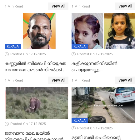
ദാരുണാന്ത്യം; അപകടം
View All
View All
1 Min Read
1 Min Read
കണ്ടോത്ത് ദേശീയ പാതയിൽ
KERALA
KERALA
Posted On 17-12-2025
Posted On 17-12-2025
കണ്ണൂരിൽ ബിജെപി നിയുക്ത
കളിക്കുന്നതിനിടയിൽ
നഗരസഭാ കൗൺസിലർക്ക് 36
പൊള്ളലേറ്റു;
വർഷം തടവുശിക്ഷ
ചികിത്സയിലായിരുന്ന രണ്ടാം
View All
View All
1 Min Read
1 Min Read
ക്ലാസ് വിദ്യാർത്ഥിനി മരിച്ചു
KERALA
Posted On 17-12-2025
Posted On 17-12-2025
ജനവാസ മേഖലയില്‍
മന്ത്രി സജി ചെറിയാന്റെ
നിലയുറപ്പിച്ച് കാട്ടുകൊമ്പന്‍