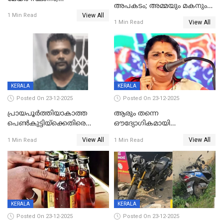
അപകടം; അമ്മയും മകനും
കോണ്‍ഗ്രസില്‍ അതൃപതി
View All
മരിച്ചു, മറ്റൊരു മകൻ
1 Min Read
രൂക്ഷം
View All
1 Min Read
ഗുരുതരാവസ്ഥയിൽ
KERALA
KERALA
Posted On 23-12-2025
Posted On 23-12-2025
പ്രായപൂർത്തിയാകാത്ത
ആരും തന്നെ
പെൺകുട്ടിയ്ക്കെതിരെ
ഔദ്യോഗികമായി
ലൈംഗികാതിക്രമം; 36കാരന്
അറിയിച്ചിട്ടില്ല, മേയറെ
View All
View All
1 Min Read
1 Min Read
59 വർഷം തടവും 90,൦൦൦ രൂപ
കണ്ടെത്താൻ ഇന്ന് കോർ
പിഴയും ശിക്ഷ
കമ്മിറ്റി കൂടിയില്ല';
അതൃപ്തിയുമായി ദീപ്തി മേരി
വർഗീസ്
KERALA
KERALA
Posted On 23-12-2025
Posted On 23-12-2025