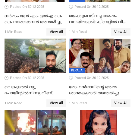
Posted On 30-12-2025
Posted On 30-12-2025
ധർമടം മുൻ എംഎല്‍എ കെ
മയക്കുവെടിവച്ച ശേഷം
കെ നാരായണന്‍ അന്തരിച്ചു
വലയിലാക്കി; കിണറ്റിൽ വീണ
കടുവയെ പുറത്തെത്തിച്ചു
View All
View All
1 Min Read
1 Min Read
KERALA
Posted On 30-12-2025
Posted On 30-12-2025
വെങ്കുളത്ത് വ്യൂ
മോഹന്‍ലാലിന്‍റെ അമ്മ
പോയിന്റിൽനിന്നു വീണ്
ശാന്തകുമാരി അന്തരിച്ചു
യുവാവ് മരിച്ചു
View All
View All
1 Min Read
1 Min Read