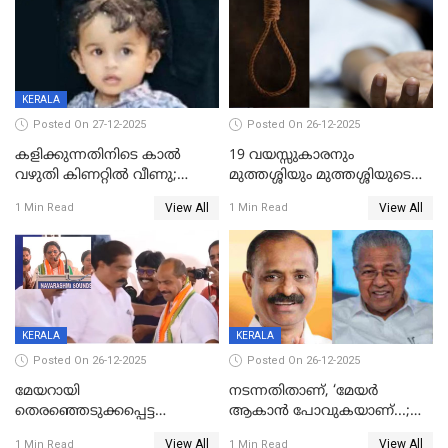
KERALA
Posted On 27-12-2025
Posted On 26-12-2025
കളിക്കുന്നതിനിടെ കാൽ
19 വയസ്സുകാരനും
വഴുതി കിണറ്റിൽ വീണു;
മുത്തശ്ശിയും മുത്തശ്ശിയുടെ
ഒന്നര വയസ്സുകാരന്
സഹോദരിയും വീട്ടിൽ തൂങ്ങി
View All
View All
1 Min Read
1 Min Read
ദാരുണാന്ത്യം
മരിച്ചനിലയിൽ
KERALA
KERALA
Posted On 26-12-2025
Posted On 26-12-2025
മേയറായി
നടന്നതിതാണ്, ‘മേയർ
തെരഞ്ഞെടുക്കപ്പെട്ട
ആകാൻ പോവുകയാണ്...;
ശേഷമുള്ള പി ഇന്ദിരയുടെ
ആവട്ടെ, അഭിനന്ദനങ്ങൾ’;
View All
View All
1 Min Read
1 Min Read