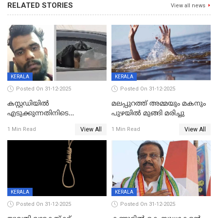
RELATED STORIES
View all news
KERALA
KERALA
Posted On 31-12-2025
Posted On 31-12-2025
കസ്റ്റഡിയിൽ
മലപ്പുറത്ത് അമ്മയും മകനും
എടുക്കുന്നതിനിടെ
പുഴയിൽ മുങ്ങി മരിച്ചു
വിലങ്ങുമായി രക്ഷപ്പെട്ട
View All
View All
1 Min Read
1 Min Read
വധശ്രമക്കേസ് പ്രതി പിടിയിൽ
KERALA
KERALA
Posted On 31-12-2025
Posted On 31-12-2025