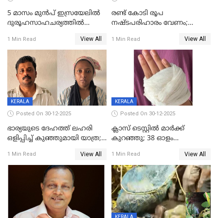
5 മാസം മുൻപ് ഇസ്രയേലിൽ
രണ്ട് കോടി രൂപ
ദുരൂഹസാഹചര്യത്തിൽ
നഷ്ടപരിഹാരം വേണം;
മരിച്ചനിലയിൽ കണ്ടെത്തിയ
ജിസിഡിഎക്ക് വക്കീൽ
View All
View All
1 Min Read
1 Min Read
മലയാളി യുവാവിന്റെ ഭാര്യയും
നോട്ടീസയച്ച് ഉമാ തോമസ്
മരിച്ചു
KERALA
KERALA
Posted On 30-12-2025
Posted On 30-12-2025
ഭാര്യയുടെ ദേഹത്ത് ലഹരി
ക്ലാസ് ടെസ്റ്റിൽ മാർക്ക്
ഒളിപ്പിച്ച് കുഞ്ഞുമായി യാത്ര;
കുറഞ്ഞു; 38 ഓളം
ഓട്ടോ വളഞ്ഞ് ദമ്പതികളെ
വിദ്യാർഥികളെ ട്യൂഷൻ
View All
View All
1 Min Read
1 Min Read
പിടികൂടി പൊലീസ്
സെന്ററിലെ അധ്യാപകന്‍
മർദിച്ചതായി പരാതി
KERALA