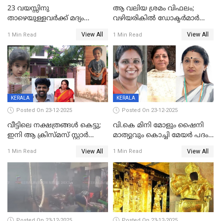
23 വയസ്സിനു
ആ വലിയ ശ്രമം വിഫലം;
താഴെയുള്ളവർക്ക് മദ്യം
വഴിയരികില്‍ ‌ഡോക്ടര്‍മാര്‍
നൽകിയതിനെതിരെ കർശന
ശസ്ത്രക്രിയ നടത്തിയ ലിനു
View All
View All
1 Min Read
1 Min Read
നടപടി;സ്ഥാപനങ്ങൾക്കെതിരെ
മരണത്തിന് കീഴടങ്ങി
രണ്ട് കേസുകൾ
KERALA
KERALA
Posted On 23-12-2025
Posted On 23-12-2025
വീട്ടിലെ നക്ഷത്രങ്ങൾ കെട്ടു;
വി.കെ മിനി മോളും ഷൈനി
ഇനി ആ ക്രിസ്മസ് സ്റ്റാർ
മാത്യുവും കൊച്ചി മേയർ പദം
മാത്രം; പൈതങ്ങൾക്ക്
പങ്കിടും; ദീപ്തി മേരി വർഗീസ്
View All
View All
1 Min Read
1 Min Read
വേണ്ടിയുള്ള
മേയറാകില്ല
പിടിവലിക്കിടയിൽ
അപ്പൂപ്പനെതിരെ പോക്സോ
കേസ് ഒടുവിൽ 4 ജീവനുകൾ
പൊലിഞ്ഞു
Posted On 23-12-2025
Posted On 23-12-2025