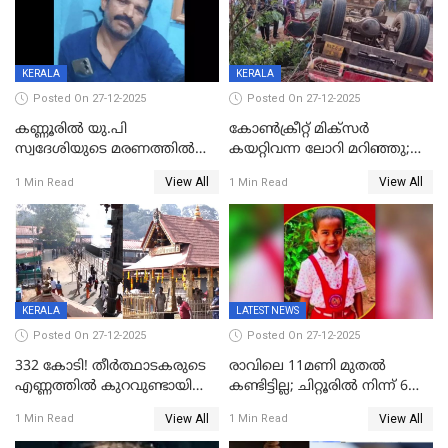
KERALA
KERALA
Posted On 27-12-2025
Posted On 27-12-2025
കണ്ണൂരിൽ യു.പി
കോണ്‍ക്രീറ്റ് മിക്‌സര്‍
സ്വദേശിയുടെ മരണത്തിൽ
കയറ്റിവന്ന ലോറി മറിഞ്ഞു;
അഞ്ചംഗ സംഘത്തിനെതിരെ
രണ്ടുപേര്‍ക്ക് ദാരുണാന്ത്യം;
View All
View All
1 Min Read
1 Min Read
കേസ്; തർക്കമുണ്ടായത്
അപകടം കണ്ണൂരിൽ
ഫേഷ്യലിന് 300 രൂപ
ആവശ്യപ്പെട്ടതിനെച്ചൊല്ലി
KERALA
LATEST NEWS
Posted On 27-12-2025
Posted On 27-12-2025
332 കോടി! തീർത്ഥാടകരുടെ
രാവിലെ 11മണി മുതൽ
എണ്ണത്തിൽ കുറവുണ്ടായിട്ടും
കണ്ടിട്ടില്ല; ചിറ്റൂരിൽ നിന്ന് 6
ശബരിമലയിൽ വരുമാനം
വയസ്സുകാരനെ കാണാതായി
View All
View All
1 Min Read
1 Min Read
കുതിച്ചുയരുന്നു