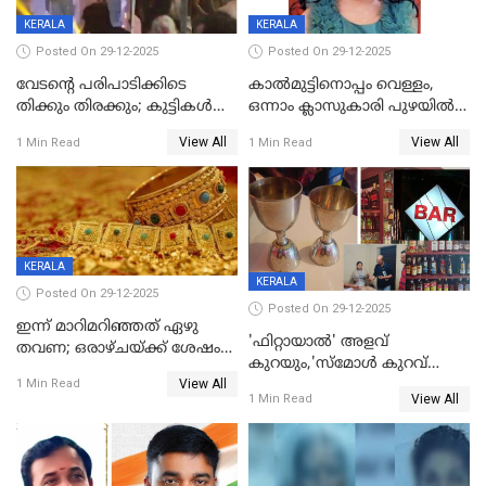
KERALA
KERALA
Posted On 29-12-2025
Posted On 29-12-2025
വേടന്റെ പരിപാടിക്കിടെ
കാൽമുട്ടിനൊപ്പം വെള്ളം,
തിക്കും തിരക്കും; കുട്ടികള്‍
ഒന്നാം ക്ലാസുകാരി പുഴയിൽ
ഉള്‍പ്പെടെ നിരവധി പേര്‍ക്ക്
മുങ്ങി മരിച്ചു; ദാരുണ സംഭവം
View All
View All
1 Min Read
1 Min Read
പരിക്ക്; പാളം മറികടന്ന
കുട്ടികൾക്കൊപ്പം
യുവാവ് ട്രെയിന്‍ തട്ടി മരിച്ചു
കളിക്കുന്നതിനിടെ
KERALA
KERALA
Posted On 29-12-2025
Posted On 29-12-2025
ഇന്ന് മാറിമറിഞ്ഞത് ഏഴു
'ഫിറ്റായാൽ' അളവ്
തവണ; ഒരാഴ്ചയ്ക്ക് ശേഷം
കുറയും,'സ്‌മോൾ കുറവ്
സ്വർണവിലയിൽ ഇടിവ്
View All
പിടികൂടി; ബാറിന് 25,000 രൂപ
1 Min Read
View All
1 Min Read
പിഴ