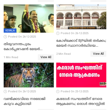
ആദ്യ വോട്ട് അസാധു; കണ്ണൂർ
മുഖ്യമന്ത്രിയുടെ ഓഫീസ്
ഡെപ്യൂട്ടി മേയർ സ്ഥാനത്ത്
തന്നെ വിശദീകരിയ്ക്കുന്നു;
താഹിറിന് വിജയം
സത്യമിതാണ്
KERALA
Posted On 26-12-2025
Posted On 26-12-2025
കോഴിക്കോട് BJPയിൽ തർക്കം;
തിരുവനന്തപുരം
മേയർ സ്ഥാനാർത്ഥിയെ
കോര്‍പ്പറേഷന്‍ മേയര്‍
പരസ്യമായി പ്രഖ്യാപിച്ചില്ല
View All
തെരഞ്ഞെടുപ്പ്; സിപിഐഎം
2 Min Read
View All
1 Min Read
ഹൈക്കോടതിയിലേക്ക്;
സത്യപ്രതിജ്ഞ ചടങ്ങില്‍
ചട്ടലംഘനമെന്ന് പാർട്ടി
Posted On 26-12-2025
Posted On 25-12-2025
വണ്ടിക്കടവിലെ നരഭോജി
കരോള്‍ സംഘത്തിന് നേരെ
കടുവ കൂട്ടിലായി
ആക്രമണം; ഒരാള്‍ അറസ്റ്റില്‍