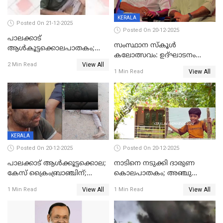
KERALA
Posted On 21-12-2025
Posted On 20-12-2025
പാലക്കാട്‌
സംസ്ഥാന സ്കൂൾ
ആൾകൂട്ടക്കൊലപാതകം;
കലോത്സവം: ഉദ്ഘാടനം
അന്വേഷണം
View All
മുഖ്യമന്ത്രി, സമാപനത്തിൽ
2 Min Read
ഊർജ്ജിതമാക്കിമാക്കി
View All
1 Min Read
മുഖ്യാതിഥിയായി
ക്രൈംബ്രാഞ്ച്
മോഹൻലാൽ
KERALA
Posted On 20-12-2025
Posted On 20-12-2025
പാലക്കാട് ആൾക്കൂട്ടക്കൊല;
നാടിനെ നടുക്കി ദാരുണ
കേസ് ക്രൈംബ്രാഞ്ചിന്;
കൊലപാതകം; അഞ്ചു
DYSPയുടെ നേതൃത്വത്തിൽ
വയസ്സുകാരനെ 'അമ്മ
View All
View All
1 Min Read
1 Min Read
അന്വേഷിക്കും
കഴുത്തുഞെരിച്ച് കൊന്നു