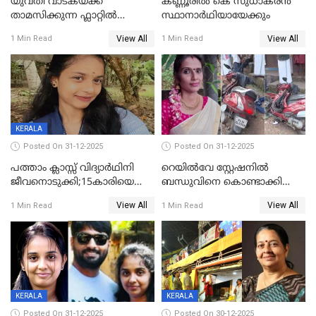
യുവതി വാടകയ്ക്ക്
കണ്ണൂരിൽ കെ സുധാകരൻ
താമസിക്കുന്ന ഫ്ലാറ്റില്‍
സ്ഥാനാർഥിയായേക്കും
തൂങ്ങിമരിച്ച നിലയില്‍;
View All
View All
1 Min Read
1 Min Read
സംഭവം കൈതപ്പൊയിലില്‍
KERALA
Posted On 31-12-2025
Posted On 31-12-2025
പത്താം ക്ലാസ്സ് വിദ്യാര്‍ഥിനി
റെയിൽവേ സ്റ്റേഷനിൽ
ജീവനൊടുക്കി;15കാരിയെ
ബന്ധുവിനെ കൊണ്ടാക്കി
കണ്ടെത്തിയത്
മടങ്ങുന്നതിനിടെ ടോറസ്സ്
View All
View All
1 Min Read
1 Min Read
കിടപ്പുമുറിയില്‍ തൂങ്ങി മരിച്ച
ലോറി സ്കൂട്ടറിൽ ഇടിച്ചു :
നിലയിൽ
യുവതിക്ക് ദാരുണാന്ത്യം
KERALA
KERALA
Posted On 31-12-2025
Posted On 30-12-2025