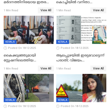
മർദനത്തിനിരയായ ഇതര
കൊച്ചിയില്‍ വനിതാ
സംസ്ഥാന തൊഴിലാളി മരിച്ചു;
ഡോക്ടര്‍ക്ക് നഷ്ടമായത് 6.38
View All
View All
1 Min Read
1 Min Read
നടുക്കുന്ന സംഭവം
കോടി രൂപ
വാളയാറിൽ
KERALA
KERALA
Posted On 18-12-2025
Posted On 18-12-2025
കൈക്കുഞ്ഞുമായി
ആലപ്പുഴയിൽ ഇരട്ടവോട്ടെന്ന്
സ്റ്റേഷനിലെത്തിയ
പരാതി; വിജയം
യുവതിയ്ക്ക് മർദ്ദനം; സിഐ
റദ്ദാക്കണമെന്ന് വലിയമരം
View All
View All
1 Min Read
1 Min Read
കരണത്തടിച്ചു; CC ടിവി
വാർഡിലെ എൽഡിഎഫ്
ദൃശ്യങ്ങൾ പുറത്ത്
സ്ഥാനാർത്ഥി
KERALA
KERALA
Posted On 18-12-2025
Posted On 18-12-2025