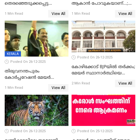
തെരഞ്ഞെടുക്കപ്പെട്ട
ആകാൻ പോവുകയാണ്...;
ശേഷമുള്ള പി ഇന്ദിരയുടെ
ആവട്ടെ, അഭിനന്ദനങ്ങൾ’;
View All
View All
1 Min Read
1 Min Read
ആദ്യ വോട്ട് അസാധു; കണ്ണൂർ
മുഖ്യമന്ത്രിയുടെ ഓഫീസ്
ഡെപ്യൂട്ടി മേയർ സ്ഥാനത്ത്
തന്നെ വിശദീകരിയ്ക്കുന്നു;
താഹിറിന് വിജയം
സത്യമിതാണ്
KERALA
Posted On 26-12-2025
Posted On 26-12-2025
കോഴിക്കോട് BJPയിൽ തർക്കം;
തിരുവനന്തപുരം
മേയർ സ്ഥാനാർത്ഥിയെ
കോര്‍പ്പറേഷന്‍ മേയര്‍
പരസ്യമായി പ്രഖ്യാപിച്ചില്ല
View All
തെരഞ്ഞെടുപ്പ്; സിപിഐഎം
2 Min Read
View All
1 Min Read
ഹൈക്കോടതിയിലേക്ക്;
സത്യപ്രതിജ്ഞ ചടങ്ങില്‍
ചട്ടലംഘനമെന്ന് പാർട്ടി
Posted On 26-12-2025
Posted On 25-12-2025