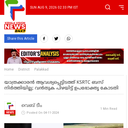
SUN AUG 9, 2026 02:33 PM IST
Share this Article
Home
District
Palakkad
യാത്രക്കാരൻ ആവശ്യപ്പെട്ടിടത്ത് KSRTC ബസ്
നിർത്തിയില്ല; വൻതുക പിഴയിട്ട് ഉപഭോക്തൃ കോടതി
വെബ് ടീം
1 Min Read
Posted On 04-11-2024