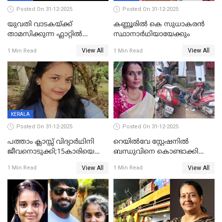
Posted On 31-12-2025
Posted On 31-12-2025
യുവതി വാടകയ്ക്ക്
കണ്ണൂരിൽ കെ സുധാകരൻ
താമസിക്കുന്ന ഫ്ലാറ്റില്‍
സ്ഥാനാർഥിയായേക്കും
തൂങ്ങിമരിച്ച നിലയില്‍;
View All
View All
1 Min Read
1 Min Read
സംഭവം കൈതപ്പൊയിലില്‍
KERALA
Posted On 31-12-2025
Posted On 31-12-2025
പത്താം ക്ലാസ്സ് വിദ്യാര്‍ഥിനി
റെയിൽവേ സ്റ്റേഷനിൽ
ജീവനൊടുക്കി;15കാരിയെ
ബന്ധുവിനെ കൊണ്ടാക്കി
കണ്ടെത്തിയത്
മടങ്ങുന്നതിനിടെ ടോറസ്സ്
View All
View All
1 Min Read
1 Min Read
കിടപ്പുമുറിയില്‍ തൂങ്ങി മരിച്ച
ലോറി സ്കൂട്ടറിൽ ഇടിച്ചു :
നിലയിൽ
യുവതിക്ക് ദാരുണാന്ത്യം