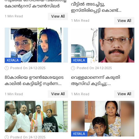
സുരേഷ് ഗോപിയെ വിമര്‍ശിച്ച്
വീട്ടിൽ അടച്ചിട്ടു,
കോണ്‍ഗ്രസ് കൗണ്‍സിലര്‍
ഇസ്തിരിപ്പെട്ടി കൊണ്ട്
View All
പൊള്ളിച്ചു; 8 മാസം
1 Min Read
View All
1 Min Read
ഗർഭിണിയായ യുവതിക്ക് ക്രൂര
മർദനം
KERALA
KERALA
Posted On 24-12-2025
Posted On 24-12-2025
80കാരിയെ ഊൺമേശയുടെ
വെള്ളമാണെന്ന് കരുതി
കാലിൽ കെട്ടിയിട്ട് സ്വർണവും
ആസിഡ് കുടിച്ചു;
പണവും കവർന്നു;
ചികിത്സയിലിരുന്ന ആള്‍
View All
View All
1 Min Read
1 Min Read
കൊച്ചുമകനും സുഹൃത്തും
മരിച്ചു
അറസ്റ്റിൽ
KERALA
Posted On 24-12-2025