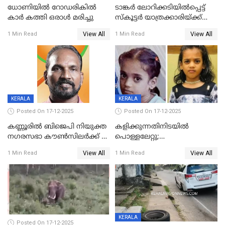
ധോണിയിൽ റോഡരികിൽ
ടാങ്കർ ലോറിക്കടിയിൽപ്പെട്ട്
കാർ കത്തി ഒരാൾ മരിച്ചു
സ്കൂട്ടർ യാത്രക്കാരിയ്ക്ക്
ദാരുണാന്ത്യം; അപകടം
View All
View All
1 Min Read
1 Min Read
കണ്ടോത്ത് ദേശീയ പാതയിൽ
KERALA
KERALA
Posted On 17-12-2025
Posted On 17-12-2025
കണ്ണൂരിൽ ബിജെപി നിയുക്ത
കളിക്കുന്നതിനിടയിൽ
നഗരസഭാ കൗൺസിലർക്ക് 36
പൊള്ളലേറ്റു;
വർഷം തടവുശിക്ഷ
ചികിത്സയിലായിരുന്ന രണ്ടാം
View All
View All
1 Min Read
1 Min Read
ക്ലാസ് വിദ്യാർത്ഥിനി മരിച്ചു
KERALA
Posted On 17-12-2025