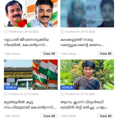
Posted On 29-12-2025
Posted On 29-12-2025
വ്യാപാരി ജീവനൊടുക്കിയ
കഴക്കൂട്ടത്ത് നാലു
നിലയില്‍; കോണ്‍ഗ്രസ്
വയസ്സുകാരന്റെ മരണം
കൗണ്‍സിലറുടെ
കൊലപാതകം: അമ്മയും
View All
View All
1 Min Read
1 Min Read
മാനസികപീഡനമെന്ന് കുറിപ്പ്
സുഹൃത്തും പൊലീസ്
കസ്റ്റഡിയിൽ
KERALA
KERALA
Posted On 27-12-2025
Posted On 27-12-2025
മറ്റത്തൂരിൽ കൂട്ട
ആറാം ക്ലാസ് വിദ്യാർത്ഥി
നടപടിയുമായി കോണ്‍ഗ്രസ്,
ട്രെയിൻ തട്ടി മരിച്ചു; പാളം
ബിജെപി പാളയത്തിലെത്തിയ
മുറിച്ചുകടക്കുന്നതിനിടെ
View All
View All
1 Min Read
1 Min Read