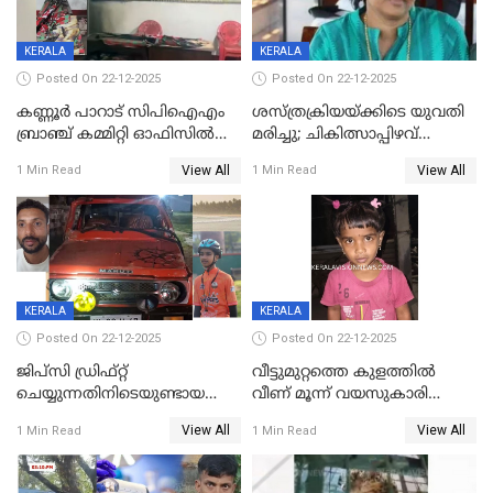
KERALA
KERALA
Posted On 22-12-2025
Posted On 22-12-2025
കണ്ണൂർ പാറാട് സിപിഐഎം
ശസ്ത്രക്രിയയ്‌ക്കിടെ യുവതി
ബ്രാഞ്ച് കമ്മിറ്റി ഓഫിസിൽ
മരിച്ചു; ചികിത്സാപ്പിഴവ്
തീയിട്ടു; നേതാക്കളുടെ
ആരോപിച്ച് ബന്ധുക്കൾ;
View All
View All
1 Min Read
1 Min Read
ചിത്രങ്ങളടക്കം കത്തിയ
സംഭവം മാവേലിക്കരയിൽ
നിലയിൽ
KERALA
KERALA
Posted On 22-12-2025
Posted On 22-12-2025
ജിപ്സി ഡ്രിഫ്റ്റ്
വീട്ടുമുറ്റത്തെ കുളത്തിൽ
ചെയ്യുന്നതിനിടെയുണ്ടായ
വീണ് മൂന്ന് വയസുകാരി
അപകടം; 14 വയസുകാരന്
മരിച്ചു
View All
View All
1 Min Read
1 Min Read
ദാരുണാന്ത്യം; ജീപ്സി
ഓടിച്ചയാൾ അറസ്റ്റിൽ.