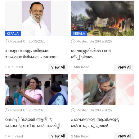
KERALA
KERALA
Posted On 20-12-2025
Posted On 20-12-2025
നാളെ സത്യപ്രതിജ്ഞ
തലശ്ശേരിയിൽ വൻ
നടക്കാനിരിക്കെ പഞ്ചായത്ത്
തീപ്പിടിത്തം
മെമ്പർ മരിച്ചു
View All
View All
1 Min Read
1 Min Read
Posted On 20-12-2025
Posted On 20-12-2025
കൊച്ചി 'മേയർ ആര്' ?;
പാലക്കാട്ടെ ആള്‍ക്കൂട്ട
കോണ്‍ഗ്രസ് കോര്‍ കമ്മിറ്റി
മര്‍ദനം; കൂടുതല്‍
യോഗം ചൊവ്വാഴ്ച
അറസ്റ്റുണ്ടാവും, മര്‍ദിച്ചത് 15
View All
View All
1 Min Read
2 Min Read
അംഗ സംഘമെന്ന് വിവരം