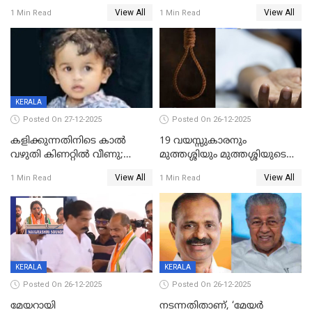
ശബരിമലയിൽ വരുമാനം
വയസ്സുകാരനെ കാണാതായി
View All
View All
1 Min Read
1 Min Read
കുതിച്ചുയരുന്നു
KERALA
Posted On 27-12-2025
Posted On 26-12-2025
കളിക്കുന്നതിനിടെ കാൽ
19 വയസ്സുകാരനും
വഴുതി കിണറ്റിൽ വീണു;
മുത്തശ്ശിയും മുത്തശ്ശിയുടെ
ഒന്നര വയസ്സുകാരന്
സഹോദരിയും വീട്ടിൽ തൂങ്ങി
View All
View All
1 Min Read
1 Min Read
ദാരുണാന്ത്യം
മരിച്ചനിലയിൽ
KERALA
KERALA
Posted On 26-12-2025
Posted On 26-12-2025
മേയറായി
നടന്നതിതാണ്, ‘മേയർ