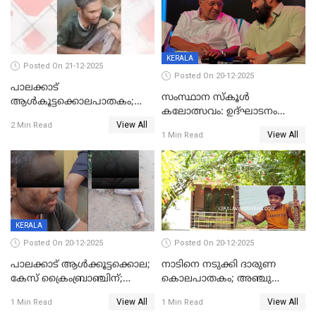
KERALA
Posted On 21-12-2025
Posted On 20-12-2025
പാലക്കാട്‌
സംസ്ഥാന സ്കൂൾ
ആൾകൂട്ടക്കൊലപാതകം;
കലോത്സവം: ഉദ്ഘാടനം
അന്വേഷണം
View All
മുഖ്യമന്ത്രി, സമാപനത്തിൽ
2 Min Read
ഊർജ്ജിതമാക്കിമാക്കി
View All
1 Min Read
മുഖ്യാതിഥിയായി
ക്രൈംബ്രാഞ്ച്
മോഹൻലാൽ
KERALA
Posted On 20-12-2025
Posted On 20-12-2025
പാലക്കാട് ആൾക്കൂട്ടക്കൊല;
നാടിനെ നടുക്കി ദാരുണ
കേസ് ക്രൈംബ്രാഞ്ചിന്;
കൊലപാതകം; അഞ്ചു
DYSPയുടെ നേതൃത്വത്തിൽ
വയസ്സുകാരനെ 'അമ്മ
View All
View All
1 Min Read
1 Min Read
അന്വേഷിക്കും
കഴുത്തുഞെരിച്ച് കൊന്നു