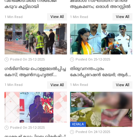
വണ്ടിക്കടവിലെ നരഭോജി
കരോള്‍ സംഘത്തിന് നേരെ
കടുവ കൂട്ടിലായി
ആക്രമണം; ഒരാള്‍ അറസ്റ്റില്‍
View All
View All
1 Min Read
1 Min Read
Posted On 25-12-2025
Posted On 25-12-2025
ഗര്‍ഭിണിയെ പൊള്ളലേല്‍പ്പിച്ച
തിരുവനന്തപുരം
കേസ്; ആണ്‍സുഹൃത്ത്
കോര്‍പ്പറേഷന്‍ മേയർ; ആര്‍
പിടിയില്‍
ശ്രീലേഖയ്ക്ക് മുൻതൂക്കം
View All
View All
1 Min Read
1 Min Read
KERALA
Posted On 25-12-2025
Posted On 24-12-2025