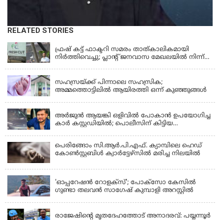
RELATED STORIES
KERALA
ഫ്രഷ് കട്ട് ഫാക്ടറി സമരം താത്കാലികമായി
നിർത്തിവെച്ചു; പ്ലാൻ്റ് ജനവാസ മേഖലയിൽ നിന്ന്
മാറ്റാൻ കമ്പനി സന്നദ്ധത അറിയിച്ചതായി പി.കെ
KERALA
ഫിറോസ് എംഎൽഎ
സഹസ്രയ്ക്ക് പിന്നാലെ സഹസ്രിക;
അമ്മത്തൊട്ടിലില്‍ ആയിരത്തി ഒന്ന് കുഞ്ഞുങ്ങള്‍
KERALA
അർജുൻ ആയങ്കി ഒളിവിൽ പോകാൻ ഉപയോഗിച്ച
കാർ കസ്റ്റഡിയിൽ; പൊലീസിന് കിട്ടിയ
വാഹനത്തിന്റെ ഉടമ അർജുന്റെ ഭാര്യ
പെരിങ്ങോം സി.ആർ.പി.എഫ്. ക്യാമ്പിലെ ഹെഡ്
കോൺസ്റ്റബിൾ ക്വാർട്ടേഴ്സിൽ മരിച്ച നിലയിൽ
LATEST NEWS
'ഓപ്പറേഷൻ റോളക്സ്'; പോക്സോ കേസിൽ
ഗുണ്ടാ തലവൻ സാഗേഷ് കുമ്പാളി അറസ്റ്റിൽ
KERALA
രാജേഷിന്റെ മൃതദേഹത്തോട് അനാദരവ്: പയ്യന്നൂർ