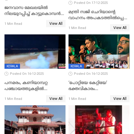
Posted On 17-12-2025
ജനവാസ മേഖലയില്‍
മന്ത്രി സജി ചെറിയാന്റെ
നിലയുറപ്പിച്ച് കാട്ടുകൊമ്പന്‍
വാഹനം അപകടത്തിൽപ്പെട്ടു;
പടയപ്പ
View All
മന്ത്രിയും സംഘവും
1 Min Read
View All
1 Min Read
രക്ഷപ്പെട്ടത് തലനാരിടയ്ക്ക്
KERALA
KERALA
Posted On 16-12-2025
Posted On 16-12-2025
പനമരം, കണിയാമ്പറ്റ
‘പോറ്റിയേ കേറ്റിയേ’
പഞ്ചായത്തുകളിൽ
ഭക്തവികാരം
ബുധനാഴ്ച വിദ്യാഭ്യാസ
വ്രണപ്പെടുത്തിയെന്നു
View All
View All
1 Min Read
1 Min Read
സ്ഥാപനങ്ങൾക്ക് അവധി
ഡിജിപിക്ക് പരാതി; ശക്തമായ
നടപടി വേണമെന്നു
സിപിഐഎമ്മും