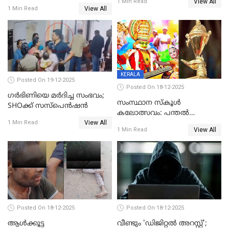
View All
ലൈംഗികമായി ഉപദ്രവിച്ചു;
1 Min Read
യുവതി
View All
1 Min Read
ക്ലീനര്‍ പിടിയിൽ
KERALA
Posted On 19-12-2025
Posted On 18-12-2025
ഗര്‍ഭിണിയെ മർദിച്ച സംഭവം;
സംസ്ഥാന സ്കൂൾ
SHOക്ക് സസ്പെൻഷൻ
കലോത്സവം: പന്തൽ
View All
കാൽനാട്ടൽ 20 ന്
1 Min Read
View All
1 Min Read
Posted On 18-12-2025
Posted On 18-12-2025
ആൾക്കൂട്ട
വീണ്ടും 'ഡിജിറ്റല്‍ അറസ്റ്റ്';