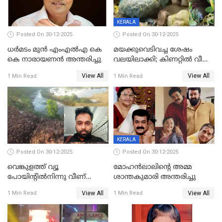
KERALA
Posted On 30-12-2025
Posted On 30-12-2025
ധർമടം മുൻ എംഎല്‍എ കെ
മയക്കുവെടിവച്ച ശേഷം
കെ നാരായണന്‍ അന്തരിച്ചു
വലയിലാക്കി; കിണറ്റിൽ വീണ
കടുവയെ പുറത്തെത്തിച്ചു
View All
View All
1 Min Read
1 Min Read
KERALA
Posted On 30-12-2025
Posted On 30-12-2025
വെങ്കുളത്ത് വ്യൂ
മോഹന്‍ലാലിന്‍റെ അമ്മ
പോയിന്റിൽനിന്നു വീണ്
ശാന്തകുമാരി അന്തരിച്ചു
യുവാവ് മരിച്ചു
View All
View All
1 Min Read
1 Min Read