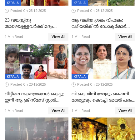
KERALA
KERALA
Posted On 23-12-2025
Posted On 23-12-2025
23 വയസ്സിനു
ആ വലിയ ശ്രമം വിഫലം;
താഴെയുള്ളവർക്ക് മദ്യം
വഴിയരികില്‍ ‌ഡോക്ടര്‍മാര്‍
നൽകിയതിനെതിരെ കർശന
ശസ്ത്രക്രിയ നടത്തിയ ലിനു
View All
View All
1 Min Read
1 Min Read
നടപടി;സ്ഥാപനങ്ങൾക്കെതിരെ
മരണത്തിന് കീഴടങ്ങി
രണ്ട് കേസുകൾ
KERALA
KERALA
Posted On 23-12-2025
Posted On 23-12-2025
വീട്ടിലെ നക്ഷത്രങ്ങൾ കെട്ടു;
വി.കെ മിനി മോളും ഷൈനി
ഇനി ആ ക്രിസ്മസ് സ്റ്റാർ
മാത്യുവും കൊച്ചി മേയർ പദം
മാത്രം; പൈതങ്ങൾക്ക്
പങ്കിടും; ദീപ്തി മേരി വർഗീസ്
View All
View All
1 Min Read
1 Min Read
വേണ്ടിയുള്ള
മേയറാകില്ല
പിടിവലിക്കിടയിൽ
അപ്പൂപ്പനെതിരെ പോക്സോ
കേസ് ഒടുവിൽ 4 ജീവനുകൾ
പൊലിഞ്ഞു