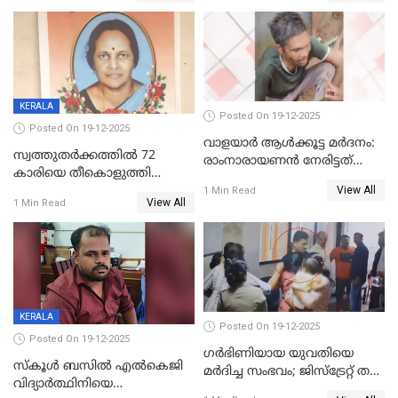
KERALA
Posted On 19-12-2025
Posted On 19-12-2025
വാളയാർ ആൾക്കൂട്ട മർദനം:
സ്വത്തുതര്‍ക്കത്തില്‍ 72
രാംനാരായണൻ നേരിട്ടത്
കാരിയെ തീകൊളുത്തി
കൊടും ക്രൂരത; ശരീരത്തിൽ
View All
കൊന്നു;
1 Min Read
നാൽപ്പതിലേറെ
View All
1 Min Read
ക്രൂരകൊലപാതകത്തില്‍
മുറിവുകളെന്ന് പോസ്റ്റ്‌മോർട്ടം
സഹോദരിപുത്രന് ജീവപര്യന്തം
റിപ്പോർട്ട്
KERALA
Posted On 19-12-2025
Posted On 19-12-2025
ഗര്‍ഭിണിയായ യുവതിയെ
സ്കൂൾ ബസിൽ എൽകെജി
മര്‍ദിച്ച സംഭവം; ജിസ്‌ട്രേറ്റ് തല
വിദ്യാര്‍ത്ഥിനിയെ
അന്വേഷണം വേണമെന്ന്