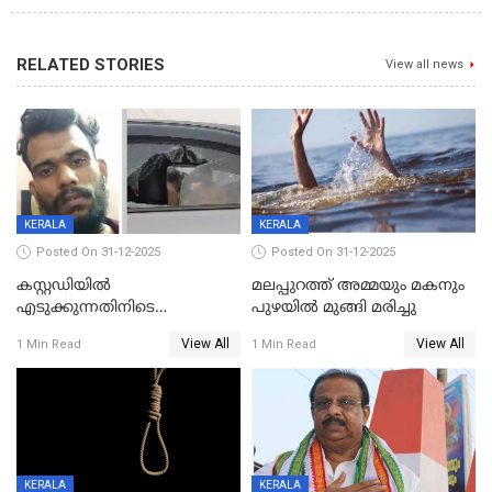
RELATED STORIES
View all news
KERALA
KERALA
Posted On 31-12-2025
Posted On 31-12-2025
കസ്റ്റഡിയിൽ
മലപ്പുറത്ത് അമ്മയും മകനും
എടുക്കുന്നതിനിടെ
പുഴയിൽ മുങ്ങി മരിച്ചു
വിലങ്ങുമായി രക്ഷപ്പെട്ട
View All
View All
1 Min Read
1 Min Read
വധശ്രമക്കേസ് പ്രതി പിടിയിൽ
KERALA
KERALA