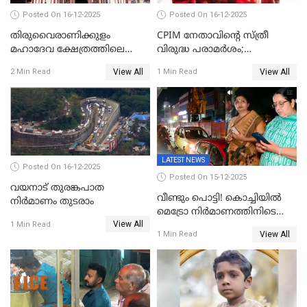
Posted On 16-12-2025
Posted On 16-12-2025
തിരുവൈരാണിക്കുളം
CPIM നേതാവിൻ്റെ സ്ത്രീ
മഹാദേവ ക്ഷേത്രത്തിലെ
വിരുദ്ധ പരാമർശം;
നടതുറപ്പ് മഹോത്സവത്തിന്
കേസെടുത്ത് പൊലീസ്
View All
View All
2 Min Read
1 Min Read
ജനുവരി 2 ന് തുടക്കമാകും
LATEST NEWS
Posted On 16-12-2025
Posted On 15-12-2025
വയനാട് തുരങ്കപാത
വീണ്ടും പൊട്ടി! കൊച്ചിയിൽ
നിർമാണം തുടരാം
മെട്രോ നിർമാണത്തിനിടെ
View All
കുടിവെള്ള പൈപ്പ് പൊട്ടി,
1 Min Read
View All
1 Min Read
റോഡിൽ ഗതാഗത കുരുക്ക്,
കലൂർ സ്റ്റേഡിയം റോഡ്
ഉപരോധിച്ച് കോൺഗ്രസ്