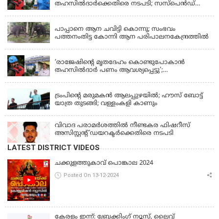
തഹസിൽദാർക്കെതിരെ നടപടി; സസ്പെൻഡ്
ചെയ്യാൻ നിർദേശം നൽകി മന്ത്രി
KERALA
പാപ്പാനെ ആന ചവിട്ടി കൊന്നു; സംഭവം
പത്തനംതിട്ട കോന്നി ആന പരിപാലനകേന്ദ്രത്തിൽ
KERALA
‘രാജേഷിന്‍റെ മൃതദേഹം കൊണ്ടുപോകാന്‍
തഹസില്‍ദാര്‍ പണം ആവശ്യപ്പെട്ടു’;
ഗുരുതരആരോപണം
LATEST NEWS
ട്രംപിന്റെ മരുമകന്‍ ആലപ്പുഴയില്‍; ഹൗസ് ബോട്ട്
യാത്ര തുടങ്ങി; വള്ളംകളി കാണും
വിവാദ പരാമര്‍ശത്തില്‍ നീണ്ടകര ഫിഷറീസ്
അസിസ്റ്റന്റ് ഡയറക്ടര്‍ക്കെതിരെ നടപടി
LATEST DISTRICT VIDEOS
ചക്കുളത്തുകാവ് പൊങ്കാല 2024
Posted On 13-12-2024
കേരളം ഇന്ന്: ബ്രേക്കിംഗ് ന്യൂസ്, ലൈവ്