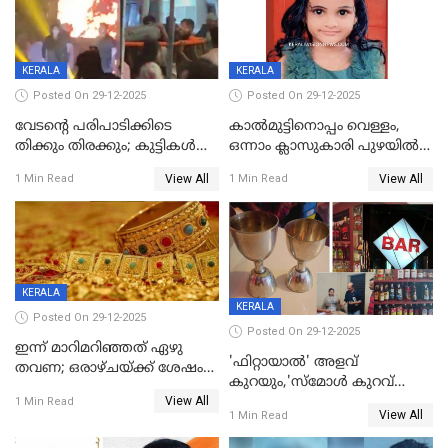
KERALA
KERALA
Posted On 29-12-2025
Posted On 29-12-2025
വേടന്റെ പരിപാടിക്കിടെ
കാൽമുട്ടിനൊപ്പം വെള്ളം,
തിക്കും തിരക്കും; കുട്ടികള്‍
ഒന്നാം ക്ലാസുകാരി പുഴയിൽ
ഉള്‍പ്പെടെ നിരവധി പേര്‍ക്ക്
മുങ്ങി മരിച്ചു; ദാരുണ സംഭവം
View All
View All
1 Min Read
1 Min Read
പരിക്ക്; പാളം മറികടന്ന
കുട്ടികൾക്കൊപ്പം
യുവാവ് ട്രെയിന്‍ തട്ടി മരിച്ചു
കളിക്കുന്നതിനിടെ
KERALA
KERALA
Posted On 29-12-2025
Posted On 29-12-2025
ഇന്ന് മാറിമറിഞ്ഞത് ഏഴു
'ഫിറ്റായാൽ' അളവ്
തവണ; ഒരാഴ്ചയ്ക്ക് ശേഷം
കുറയും,'സ്‌മോൾ കുറവ്
സ്വർണവിലയിൽ ഇടിവ്
View All
പിടികൂടി; ബാറിന് 25,000 രൂപ
1 Min Read
View All
1 Min Read
പിഴ