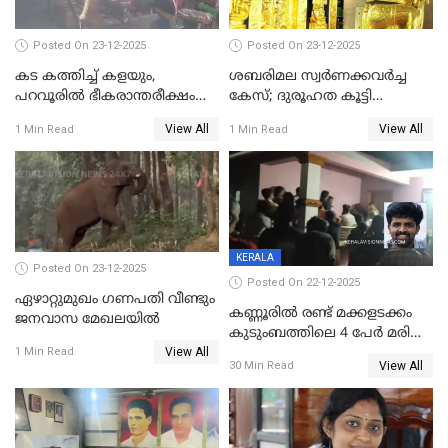
Posted On 23-12-2025
Posted On 23-12-2025
കട കത്തിച്ച് കളയും,
ശബരിമല സ്വര്‍ണക്കവര്‍ച്ച
പറവൂരില്‍ ഭീകരാന്തരീക്ഷം
കേസ്; ദുരൂഹത കൂട്ടി
സൃഷ്ടിച്ച് കുട്ടി ലഹരിസംഘം
വിദേശവ്യവസായിയുടെ മൊഴി
View All
View All
1 Min Read
1 Min Read
KERALA
Posted On 23-12-2025
Posted On 22-12-2025
ഏഴാറ്റുമുഖം ഗണപതി വീണ്ടും
കണ്ണൂരിൽ രണ്ട് മക്കളടക്കം
ജനവാസ മേഖലയിൽ
കുടുംബത്തിലെ 4 പേർ മരിച്ച
View All
നിലയിൽ
1 Min Read
View All
30 Min Read