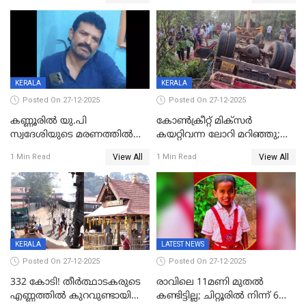
എട്ട് പേര്‍ ഉള്‍പ്പെടെ
അപകടം മലപ്പുറത്ത്
പത്തുപേരെ പുറത്താക്കി,
ചൊവ്വന്നൂരിലും നടപടി
KERALA
KERALA
Posted On 27-12-2025
Posted On 27-12-2025
കണ്ണൂരിൽ യു.പി
കോണ്‍ക്രീറ്റ് മിക്‌സര്‍
സ്വദേശിയുടെ മരണത്തിൽ
കയറ്റിവന്ന ലോറി മറിഞ്ഞു;
അഞ്ചംഗ സംഘത്തിനെതിരെ
രണ്ടുപേര്‍ക്ക് ദാരുണാന്ത്യം;
View All
View All
1 Min Read
1 Min Read
കേസ്; തർക്കമുണ്ടായത്
അപകടം കണ്ണൂരിൽ
ഫേഷ്യലിന് 300 രൂപ
ആവശ്യപ്പെട്ടതിനെച്ചൊല്ലി
KERALA
LATEST NEWS
Posted On 27-12-2025
Posted On 27-12-2025
332 കോടി! തീർത്ഥാടകരുടെ
രാവിലെ 11മണി മുതൽ
എണ്ണത്തിൽ കുറവുണ്ടായിട്ടും
കണ്ടിട്ടില്ല; ചിറ്റൂരിൽ നിന്ന് 6