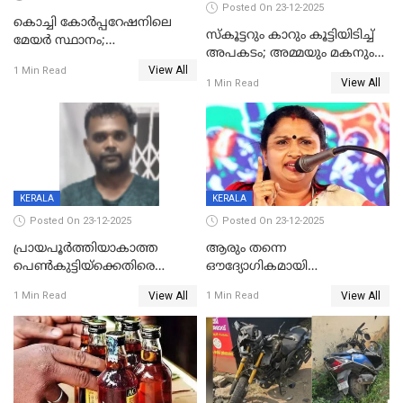
Posted On 23-12-2025
കൊച്ചി കോര്‍പ്പറേഷനിലെ
സ്കൂട്ടറും കാറും കൂട്ടിയിടിച്ച്
മേയര്‍ സ്ഥാനം;
അപകടം; അമ്മയും മകനും
കോണ്‍ഗ്രസില്‍ അതൃപതി
View All
മരിച്ചു, മറ്റൊരു മകൻ
1 Min Read
രൂക്ഷം
View All
1 Min Read
ഗുരുതരാവസ്ഥയിൽ
KERALA
KERALA
Posted On 23-12-2025
Posted On 23-12-2025
പ്രായപൂർത്തിയാകാത്ത
ആരും തന്നെ
പെൺകുട്ടിയ്ക്കെതിരെ
ഔദ്യോഗികമായി
ലൈംഗികാതിക്രമം; 36കാരന്
അറിയിച്ചിട്ടില്ല, മേയറെ
View All
View All
1 Min Read
1 Min Read
59 വർഷം തടവും 90,൦൦൦ രൂപ
കണ്ടെത്താൻ ഇന്ന് കോർ
പിഴയും ശിക്ഷ
കമ്മിറ്റി കൂടിയില്ല';
അതൃപ്തിയുമായി ദീപ്തി മേരി
വർഗീസ്