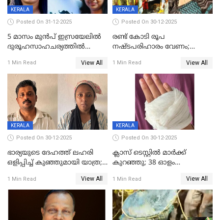
KERALA
KERALA
Posted On 31-12-2025
Posted On 30-12-2025
5 മാസം മുൻപ് ഇസ്രയേലിൽ
രണ്ട് കോടി രൂപ
ദുരൂഹസാഹചര്യത്തിൽ
നഷ്ടപരിഹാരം വേണം;
മരിച്ചനിലയിൽ കണ്ടെത്തിയ
ജിസിഡിഎക്ക് വക്കീൽ
View All
View All
1 Min Read
1 Min Read
മലയാളി യുവാവിന്റെ ഭാര്യയും
നോട്ടീസയച്ച് ഉമാ തോമസ്
മരിച്ചു
KERALA
KERALA
Posted On 30-12-2025
Posted On 30-12-2025
ഭാര്യയുടെ ദേഹത്ത് ലഹരി
ക്ലാസ് ടെസ്റ്റിൽ മാർക്ക്
ഒളിപ്പിച്ച് കുഞ്ഞുമായി യാത്ര;
കുറഞ്ഞു; 38 ഓളം
ഓട്ടോ വളഞ്ഞ് ദമ്പതികളെ
വിദ്യാർഥികളെ ട്യൂഷൻ
View All
View All
1 Min Read
1 Min Read
പിടികൂടി പൊലീസ്
സെന്ററിലെ അധ്യാപകന്‍
മർദിച്ചതായി പരാതി