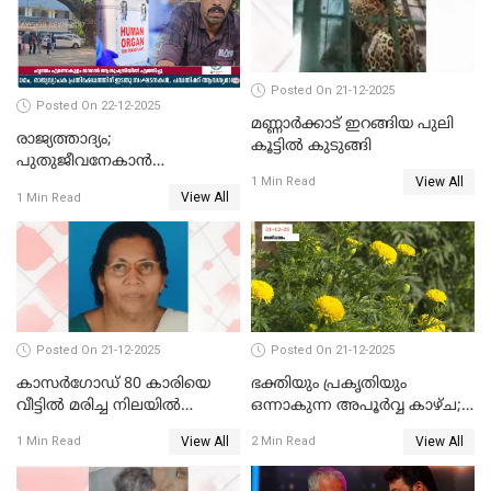
Posted On 21-12-2025
Posted On 22-12-2025
മണ്ണാർക്കാട് ഇറങ്ങിയ പുലി
രാജ്യത്താദ്യം;
കൂട്ടിൽ കുടുങ്ങി
പുതുജീവനേകാൻ
View All
ഷിബുവിന്റെ ഹൃദയം
1 Min Read
View All
1 Min Read
എറണാകുളം സർക്കാർ
ജനറൽ
ആശുപത്രിയിലെത്തിച്ചു
Posted On 21-12-2025
Posted On 21-12-2025
കാസർഗോഡ് 80 കാരിയെ
ഭക്തിയും പ്രകൃതിയും
വീട്ടിൽ മരിച്ച നിലയിൽ
ഒന്നാകുന്ന അപൂര്‍വ്വ കാഴ്ച;
കണ്ടെത്തി
ഭക്തർക്ക്
View All
View All
1 Min Read
2 Min Read
കാഴ്ചാനുഭവമൊരുക്കി
ശബരീ നന്ദനം