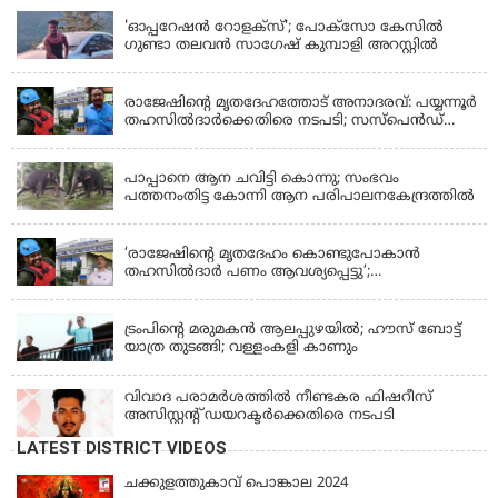
'ഓപ്പറേഷൻ റോളക്സ്'; പോക്സോ കേസിൽ
ഗുണ്ടാ തലവൻ സാഗേഷ് കുമ്പാളി അറസ്റ്റിൽ
KERALA
രാജേഷിന്റെ മൃതദേഹത്തോട് അനാദരവ്: പയ്യന്നൂർ
തഹസിൽദാർക്കെതിരെ നടപടി; സസ്പെൻഡ്
ചെയ്യാൻ നിർദേശം നൽകി മന്ത്രി
KERALA
പാപ്പാനെ ആന ചവിട്ടി കൊന്നു; സംഭവം
പത്തനംതിട്ട കോന്നി ആന പരിപാലനകേന്ദ്രത്തിൽ
KERALA
‘രാജേഷിന്‍റെ മൃതദേഹം കൊണ്ടുപോകാന്‍
തഹസില്‍ദാര്‍ പണം ആവശ്യപ്പെട്ടു’;
ഗുരുതരആരോപണം
LATEST NEWS
ട്രംപിന്റെ മരുമകന്‍ ആലപ്പുഴയില്‍; ഹൗസ് ബോട്ട്
യാത്ര തുടങ്ങി; വള്ളംകളി കാണും
വിവാദ പരാമര്‍ശത്തില്‍ നീണ്ടകര ഫിഷറീസ്
അസിസ്റ്റന്റ് ഡയറക്ടര്‍ക്കെതിരെ നടപടി
LATEST DISTRICT VIDEOS
ചക്കുളത്തുകാവ് പൊങ്കാല 2024