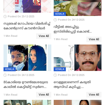
KERALA
Posted On 25-12-2025
Posted On 24-12-2025
സുരേഷ് ഗോപിയെ വിമര്‍ശിച്ച്
വീട്ടിൽ അടച്ചിട്ടു,
കോണ്‍ഗ്രസ് കൗണ്‍സിലര്‍
ഇസ്തിരിപ്പെട്ടി കൊണ്ട്
View All
പൊള്ളിച്ചു; 8 മാസം
1 Min Read
View All
1 Min Read
ഗർഭിണിയായ യുവതിക്ക് ക്രൂര
മർദനം
KERALA
KERALA
Posted On 24-12-2025
Posted On 24-12-2025
80കാരിയെ ഊൺമേശയുടെ
വെള്ളമാണെന്ന് കരുതി
കാലിൽ കെട്ടിയിട്ട് സ്വർണവും
ആസിഡ് കുടിച്ചു;
പണവും കവർന്നു;
ചികിത്സയിലിരുന്ന ആള്‍
View All
View All
1 Min Read
1 Min Read
കൊച്ചുമകനും സുഹൃത്തും
മരിച്ചു
അറസ്റ്റിൽ