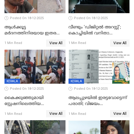
Posted On 18-12-2025
Posted On 18-12-2025
ആൾക്കൂട്ട
വീണ്ടും 'ഡിജിറ്റല്‍ അറസ്റ്റ്';
മർദനത്തിനിരയായ ഇതര
കൊച്ചിയില്‍ വനിതാ
സംസ്ഥാന തൊഴിലാളി മരിച്ചു;
ഡോക്ടര്‍ക്ക് നഷ്ടമായത് 6.38
View All
View All
1 Min Read
1 Min Read
നടുക്കുന്ന സംഭവം
കോടി രൂപ
വാളയാറിൽ
KERALA
KERALA
Posted On 18-12-2025
Posted On 18-12-2025
കൈക്കുഞ്ഞുമായി
ആലപ്പുഴയിൽ ഇരട്ടവോട്ടെന്ന്
സ്റ്റേഷനിലെത്തിയ
പരാതി; വിജയം
യുവതിയ്ക്ക് മർദ്ദനം; സിഐ
റദ്ദാക്കണമെന്ന് വലിയമരം
View All
View All
1 Min Read
1 Min Read
കരണത്തടിച്ചു; CC ടിവി
വാർഡിലെ എൽഡിഎഫ്
ദൃശ്യങ്ങൾ പുറത്ത്
സ്ഥാനാർത്ഥി