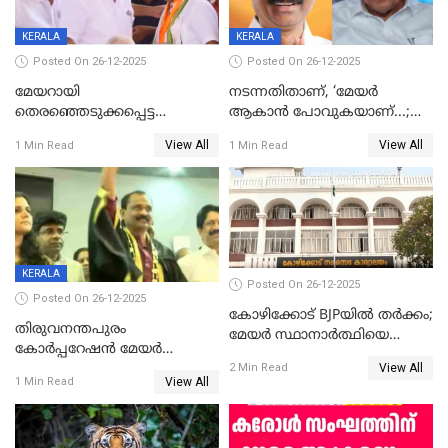
KERALA
KERALA
Posted On 26-12-2025
Posted On 26-12-2025
മേയറായി
നടന്നതിതാണ്, ‘മേയർ
തെരഞ്ഞെടുക്കപ്പെട്ട
ആകാൻ പോവുകയാണ്...;
ശേഷമുള്ള പി ഇന്ദിരയുടെ
ആവട്ടെ, അഭിനന്ദനങ്ങൾ’;
View All
View All
1 Min Read
1 Min Read
ആദ്യ വോട്ട് അസാധു; കണ്ണൂർ
മുഖ്യമന്ത്രിയുടെ ഓഫീസ്
ഡെപ്യൂട്ടി മേയർ സ്ഥാനത്ത്
തന്നെ വിശദീകരിയ്ക്കുന്നു;
താഹിറിന് വിജയം
സത്യമിതാണ്
KERALA
Posted On 26-12-2025
Posted On 26-12-2025
കോഴിക്കോട് BJPയിൽ തർക്കം;
തിരുവനന്തപുരം
മേയർ സ്ഥാനാർത്ഥിയെ
കോര്‍പ്പറേഷന്‍ മേയര്‍
പരസ്യമായി പ്രഖ്യാപിച്ചില്ല
View All
തെരഞ്ഞെടുപ്പ്; സിപിഐഎം
2 Min Read
View All
1 Min Read
ഹൈക്കോടതിയിലേക്ക്;
സത്യപ്രതിജ്ഞ ചടങ്ങില്‍
ചട്ടലംഘനമെന്ന് പാർട്ടി