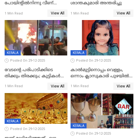
പോയിന്റിൽനിന്നു വീണ്
ശാന്തകുമാരി അന്തരിച്ചു
യുവാവ് മരിച്ചു
View All
View All
1 Min Read
1 Min Read
KERALA
KERALA
Posted On 29-12-2025
Posted On 29-12-2025
വേടന്റെ പരിപാടിക്കിടെ
കാൽമുട്ടിനൊപ്പം വെള്ളം,
തിക്കും തിരക്കും; കുട്ടികള്‍
ഒന്നാം ക്ലാസുകാരി പുഴയിൽ
ഉള്‍പ്പെടെ നിരവധി പേര്‍ക്ക്
മുങ്ങി മരിച്ചു; ദാരുണ സംഭവം
View All
View All
1 Min Read
1 Min Read
പരിക്ക്; പാളം മറികടന്ന
കുട്ടികൾക്കൊപ്പം
യുവാവ് ട്രെയിന്‍ തട്ടി മരിച്ചു
കളിക്കുന്നതിനിടെ
KERALA
KERALA
Posted On 29-12-2025
Posted On 29-12-2025