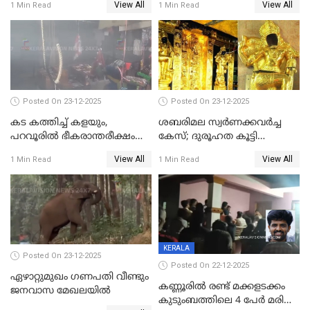
View All
View All
1 Min Read
1 Min Read
വേണ്ടിയുള്ള
മേയറാകില്ല
പിടിവലിക്കിടയിൽ
അപ്പൂപ്പനെതിരെ പോക്സോ
കേസ് ഒടുവിൽ 4 ജീവനുകൾ
പൊലിഞ്ഞു
Posted On 23-12-2025
Posted On 23-12-2025
കട കത്തിച്ച് കളയും,
ശബരിമല സ്വര്‍ണക്കവര്‍ച്ച
പറവൂരില്‍ ഭീകരാന്തരീക്ഷം
കേസ്; ദുരൂഹത കൂട്ടി
സൃഷ്ടിച്ച് കുട്ടി ലഹരിസംഘം
വിദേശവ്യവസായിയുടെ മൊഴി
View All
View All
1 Min Read
1 Min Read
KERALA
Posted On 23-12-2025
Posted On 22-12-2025
ഏഴാറ്റുമുഖം ഗണപതി വീണ്ടും
കണ്ണൂരിൽ രണ്ട് മക്കളടക്കം
ജനവാസ മേഖലയിൽ
കുടുംബത്തിലെ 4 പേർ മരിച്ച