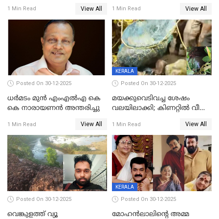
ഓട്ടോ വളഞ്ഞ് ദമ്പതികളെ
വിദ്യാർഥികളെ ട്യൂഷൻ
View All
View All
1 Min Read
1 Min Read
പിടികൂടി പൊലീസ്
സെന്ററിലെ അധ്യാപകന്‍
മർദിച്ചതായി പരാതി
KERALA
Posted On 30-12-2025
Posted On 30-12-2025
ധർമടം മുൻ എംഎല്‍എ കെ
മയക്കുവെടിവച്ച ശേഷം
കെ നാരായണന്‍ അന്തരിച്ചു
വലയിലാക്കി; കിണറ്റിൽ വീണ
കടുവയെ പുറത്തെത്തിച്ചു
View All
View All
1 Min Read
1 Min Read
KERALA
Posted On 30-12-2025
Posted On 30-12-2025
വെങ്കുളത്ത് വ്യൂ
മോഹന്‍ലാലിന്‍റെ അമ്മ