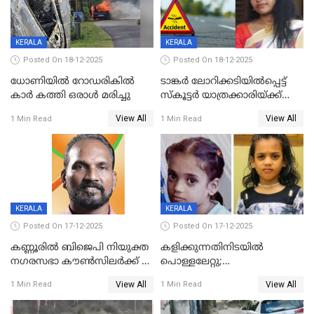
KERALA
KERALA
Posted On 18-12-2025
Posted On 18-12-2025
ധോണിയിൽ റോഡരികിൽ
ടാങ്കർ ലോറിക്കടിയിൽപ്പെട്ട്
കാർ കത്തി ഒരാൾ മരിച്ചു
സ്കൂട്ടർ യാത്രക്കാരിയ്ക്ക്
ദാരുണാന്ത്യം; അപകടം
View All
View All
1 Min Read
1 Min Read
കണ്ടോത്ത് ദേശീയ പാതയിൽ
KERALA
KERALA
Posted On 17-12-2025
Posted On 17-12-2025
കണ്ണൂരിൽ ബിജെപി നിയുക്ത
കളിക്കുന്നതിനിടയിൽ
നഗരസഭാ കൗൺസിലർക്ക് 36
പൊള്ളലേറ്റു;
വർഷം തടവുശിക്ഷ
ചികിത്സയിലായിരുന്ന രണ്ടാം
View All
View All
1 Min Read
1 Min Read
ക്ലാസ് വിദ്യാർത്ഥിനി മരിച്ചു