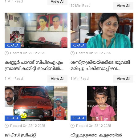
View All
നിലയിൽ
1 Min Read
View All
30 Min Read
KERALA
KERALA
Posted On 22-12-2025
Posted On 22-12-2025
കണ്ണൂർ പാറാട് സിപിഐഎം
ശസ്ത്രക്രിയയ്‌ക്കിടെ യുവതി
ബ്രാഞ്ച് കമ്മിറ്റി ഓഫിസിൽ
മരിച്ചു; ചികിത്സാപ്പിഴവ്
തീയിട്ടു; നേതാക്കളുടെ
ആരോപിച്ച് ബന്ധുക്കൾ;
View All
View All
1 Min Read
1 Min Read
ചിത്രങ്ങളടക്കം കത്തിയ
സംഭവം മാവേലിക്കരയിൽ
നിലയിൽ
KERALA
KERALA
Posted On 22-12-2025
Posted On 22-12-2025
ജിപ്സി ഡ്രിഫ്റ്റ്
വീട്ടുമുറ്റത്തെ കുളത്തിൽ