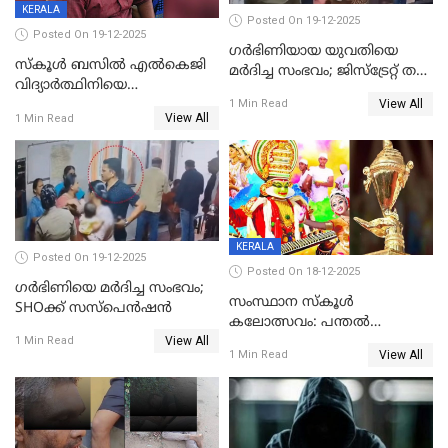
KERALA
Posted On 19-12-2025
Posted On 19-12-2025
ഗര്‍ഭിണിയായ യുവതിയെ
സ്കൂൾ ബസിൽ എൽകെജി
മര്‍ദിച്ച സംഭവം; ജിസ്‌ട്രേറ്റ് തല
വിദ്യാര്‍ത്ഥിനിയെ
അന്വേഷണം വേണമെന്ന്
View All
ലൈംഗികമായി ഉപദ്രവിച്ചു;
1 Min Read
യുവതി
View All
1 Min Read
ക്ലീനര്‍ പിടിയിൽ
KERALA
Posted On 19-12-2025
Posted On 18-12-2025
ഗര്‍ഭിണിയെ മർദിച്ച സംഭവം;
സംസ്ഥാന സ്കൂൾ
SHOക്ക് സസ്പെൻഷൻ
കലോത്സവം: പന്തൽ
View All
കാൽനാട്ടൽ 20 ന്
1 Min Read
View All
1 Min Read