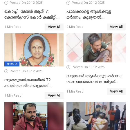
Posted On 20-12-2025
Posted On 20-12-2025
കൊച്ചി 'മേയർ ആര്' ?;
പാലക്കാട്ടെ ആള്‍ക്കൂട്ട
കോണ്‍ഗ്രസ് കോര്‍ കമ്മിറ്റി
മര്‍ദനം; കൂടുതല്‍
യോഗം ചൊവ്വാഴ്ച
അറസ്റ്റുണ്ടാവും, മര്‍ദിച്ചത് 15
View All
View All
1 Min Read
2 Min Read
അംഗ സംഘമെന്ന് വിവരം
KERALA
Posted On 19-12-2025
Posted On 19-12-2025
വാളയാർ ആൾക്കൂട്ട മർദനം:
സ്വത്തുതര്‍ക്കത്തില്‍ 72
രാംനാരായണൻ നേരിട്ടത്
കാരിയെ തീകൊളുത്തി
കൊടും ക്രൂരത; ശരീരത്തിൽ
View All
കൊന്നു;
1 Min Read
നാൽപ്പതിലേറെ
View All
1 Min Read
ക്രൂരകൊലപാതകത്തില്‍
മുറിവുകളെന്ന് പോസ്റ്റ്‌മോർട്ടം
സഹോദരിപുത്രന് ജീവപര്യന്തം
റിപ്പോർട്ട്