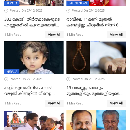
KERALA
LATEST NEWS
Posted On 27-12-2025
Posted On 27-12-2025
332 കോടി! തീർത്ഥാടകരുടെ
രാവിലെ 11മണി മുതൽ
എണ്ണത്തിൽ കുറവുണ്ടായിട്ടും
കണ്ടിട്ടില്ല; ചിറ്റൂരിൽ നിന്ന് 6
ശബരിമലയിൽ വരുമാനം
വയസ്സുകാരനെ കാണാതായി
View All
View All
1 Min Read
1 Min Read
കുതിച്ചുയരുന്നു
KERALA
Posted On 27-12-2025
Posted On 26-12-2025
കളിക്കുന്നതിനിടെ കാൽ
19 വയസ്സുകാരനും
വഴുതി കിണറ്റിൽ വീണു;
മുത്തശ്ശിയും മുത്തശ്ശിയുടെ
ഒന്നര വയസ്സുകാരന്
സഹോദരിയും വീട്ടിൽ തൂങ്ങി
View All
View All
1 Min Read
1 Min Read
ദാരുണാന്ത്യം
മരിച്ചനിലയിൽ