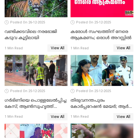
Posted On 26-12-2025
Posted On 25-12-2025
വണ്ടിക്കടവിലെ നരഭോജി
കരോള്‍ സംഘത്തിന് നേരെ
കടുവ കൂട്ടിലായി
ആക്രമണം; ഒരാള്‍ അറസ്റ്റില്‍
View All
View All
1 Min Read
1 Min Read
Posted On 25-12-2025
Posted On 25-12-2025
ഗര്‍ഭിണിയെ പൊള്ളലേല്‍പ്പിച്ച
തിരുവനന്തപുരം
കേസ്; ആണ്‍സുഹൃത്ത്
കോര്‍പ്പറേഷന്‍ മേയർ; ആര്‍
പിടിയില്‍
ശ്രീലേഖയ്ക്ക് മുൻതൂക്കം
View All
View All
1 Min Read
1 Min Read