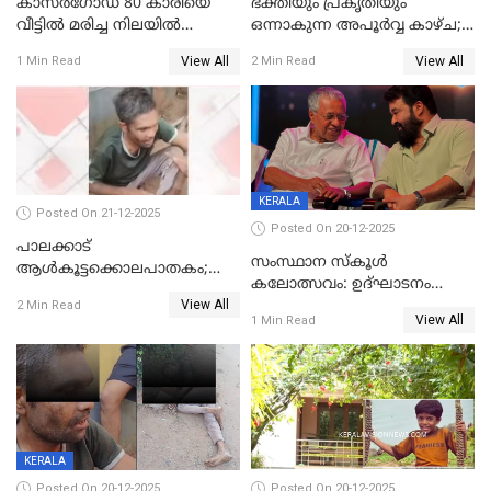
കാസർഗോഡ് 80 കാരിയെ
ഭക്തിയും പ്രകൃതിയും
വീട്ടിൽ മരിച്ച നിലയിൽ
ഒന്നാകുന്ന അപൂര്‍വ്വ കാഴ്ച;
കണ്ടെത്തി
ഭക്തർക്ക്
View All
View All
1 Min Read
2 Min Read
കാഴ്ചാനുഭവമൊരുക്കി
ശബരീ നന്ദനം
KERALA
Posted On 21-12-2025
Posted On 20-12-2025
പാലക്കാട്‌
സംസ്ഥാന സ്കൂൾ
ആൾകൂട്ടക്കൊലപാതകം;
കലോത്സവം: ഉദ്ഘാടനം
അന്വേഷണം
View All
മുഖ്യമന്ത്രി, സമാപനത്തിൽ
2 Min Read
ഊർജ്ജിതമാക്കിമാക്കി
View All
1 Min Read
മുഖ്യാതിഥിയായി
ക്രൈംബ്രാഞ്ച്
മോഹൻലാൽ
KERALA
Posted On 20-12-2025
Posted On 20-12-2025