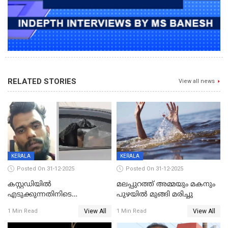
RELATED STORIES
View all news
KERALA
KERALA
Posted On 31-12-2025
Posted On 31-12-2025
കസ്റ്റഡിയിൽ
മലപ്പുറത്ത് അമ്മയും മകനും
എടുക്കുന്നതിനിടെ
പുഴയിൽ മുങ്ങി മരിച്ചു
വിലങ്ങുമായി രക്ഷപ്പെട്ട
View All
View All
1 Min Read
1 Min Read
വധശ്രമക്കേസ് പ്രതി പിടിയിൽ