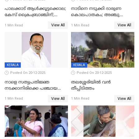
പാലക്കാട് ആൾക്കൂട്ടക്കൊല;
നാടിനെ നടുക്കി ദാരുണ
കേസ് ക്രൈംബ്രാഞ്ചിന്;
കൊലപാതകം; അഞ്ചു
DYSPയുടെ നേതൃത്വത്തിൽ
വയസ്സുകാരനെ 'അമ്മ
View All
View All
1 Min Read
1 Min Read
അന്വേഷിക്കും
കഴുത്തുഞെരിച്ച് കൊന്നു
KERALA
KERALA
Posted On 20-12-2025
Posted On 20-12-2025
നാളെ സത്യപ്രതിജ്ഞ
തലശ്ശേരിയിൽ വൻ
നടക്കാനിരിക്കെ പഞ്ചായത്ത്
തീപ്പിടിത്തം
മെമ്പർ മരിച്ചു
View All
View All
1 Min Read
1 Min Read