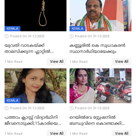
KERALA
KERALA
Posted On 31-12-2025
Posted On 31-12-2025
യുവതി വാടകയ്ക്ക്
കണ്ണൂരിൽ കെ സുധാകരൻ
താമസിക്കുന്ന ഫ്ലാറ്റില്‍
സ്ഥാനാർഥിയായേക്കും
തൂങ്ങിമരിച്ച നിലയില്‍;
View All
View All
1 Min Read
1 Min Read
സംഭവം കൈതപ്പൊയിലില്‍
KERALA
Posted On 31-12-2025
Posted On 31-12-2025
പത്താം ക്ലാസ്സ് വിദ്യാര്‍ഥിനി
റെയിൽവേ സ്റ്റേഷനിൽ
ജീവനൊടുക്കി;15കാരിയെ
ബന്ധുവിനെ കൊണ്ടാക്കി
കണ്ടെത്തിയത്
മടങ്ങുന്നതിനിടെ ടോറസ്സ്
View All
View All
1 Min Read
1 Min Read
കിടപ്പുമുറിയില്‍ തൂങ്ങി മരിച്ച
ലോറി സ്കൂട്ടറിൽ ഇടിച്ചു :