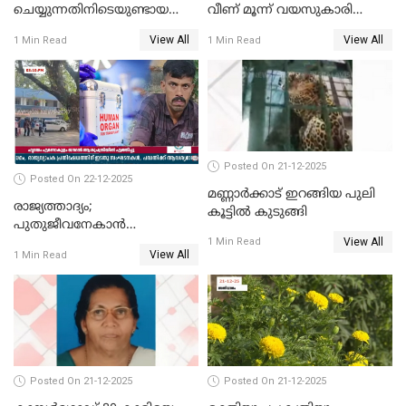
ചെയ്യുന്നതിനിടെയുണ്ടായ
വീണ് മൂന്ന് വയസുകാരി
അപകടം; 14 വയസുകാരന്
മരിച്ചു
View All
View All
1 Min Read
1 Min Read
ദാരുണാന്ത്യം; ജീപ്സി
ഓടിച്ചയാൾ അറസ്റ്റിൽ.
Posted On 21-12-2025
Posted On 22-12-2025
മണ്ണാർക്കാട് ഇറങ്ങിയ പുലി
രാജ്യത്താദ്യം;
കൂട്ടിൽ കുടുങ്ങി
പുതുജീവനേകാൻ
View All
ഷിബുവിന്റെ ഹൃദയം
1 Min Read
View All
1 Min Read
എറണാകുളം സർക്കാർ
ജനറൽ
ആശുപത്രിയിലെത്തിച്ചു
Posted On 21-12-2025
Posted On 21-12-2025