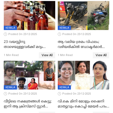
പിഴയും ശിക്ഷ
കമ്മിറ്റി കൂടിയില്ല';
അതൃപ്തിയുമായി ദീപ്തി മേരി
വർഗീസ്
KERALA
KERALA
Posted On 23-12-2025
Posted On 23-12-2025
23 വയസ്സിനു
ആ വലിയ ശ്രമം വിഫലം;
താഴെയുള്ളവർക്ക് മദ്യം
വഴിയരികില്‍ ‌ഡോക്ടര്‍മാര്‍
നൽകിയതിനെതിരെ കർശന
ശസ്ത്രക്രിയ നടത്തിയ ലിനു
View All
View All
1 Min Read
1 Min Read
നടപടി;സ്ഥാപനങ്ങൾക്കെതിരെ
മരണത്തിന് കീഴടങ്ങി
രണ്ട് കേസുകൾ
KERALA
KERALA
Posted On 23-12-2025
Posted On 23-12-2025
വീട്ടിലെ നക്ഷത്രങ്ങൾ കെട്ടു;
വി.കെ മിനി മോളും ഷൈനി
ഇനി ആ ക്രിസ്മസ് സ്റ്റാർ
മാത്യുവും കൊച്ചി മേയർ പദം
മാത്രം; പൈതങ്ങൾക്ക്
പങ്കിടും; ദീപ്തി മേരി വർഗീസ്