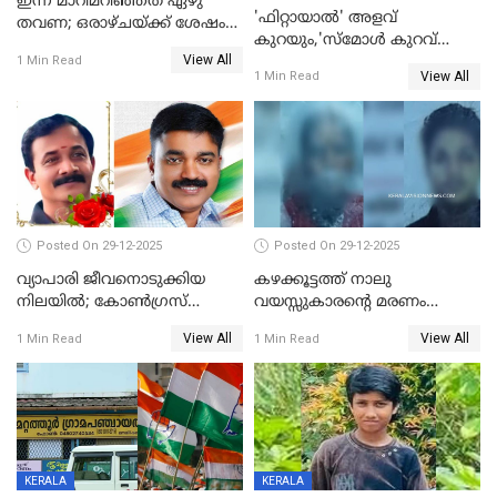
ഇന്ന് മാറിമറിഞ്ഞത് ഏഴു
'ഫിറ്റായാൽ' അളവ്
തവണ; ഒരാഴ്ചയ്ക്ക് ശേഷം
കുറയും,'സ്‌മോൾ കുറവ്
സ്വർണവിലയിൽ ഇടിവ്
View All
പിടികൂടി; ബാറിന് 25,000 രൂപ
1 Min Read
View All
1 Min Read
പിഴ
Posted On 29-12-2025
Posted On 29-12-2025
വ്യാപാരി ജീവനൊടുക്കിയ
കഴക്കൂട്ടത്ത് നാലു
നിലയില്‍; കോണ്‍ഗ്രസ്
വയസ്സുകാരന്റെ മരണം
കൗണ്‍സിലറുടെ
കൊലപാതകം: അമ്മയും
View All
View All
1 Min Read
1 Min Read
മാനസികപീഡനമെന്ന് കുറിപ്പ്
സുഹൃത്തും പൊലീസ്
കസ്റ്റഡിയിൽ
KERALA
KERALA