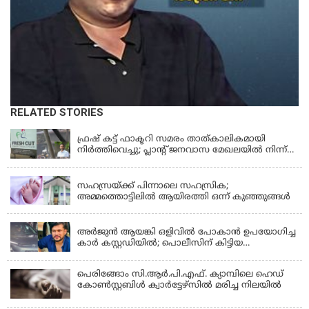
RELATED STORIES
KERALA
ഫ്രഷ് കട്ട് ഫാക്ടറി സമരം താത്കാലികമായി
നിർത്തിവെച്ചു; പ്ലാൻ്റ് ജനവാസ മേഖലയിൽ നിന്ന്
മാറ്റാൻ കമ്പനി സന്നദ്ധത അറിയിച്ചതായി പി.കെ
KERALA
ഫിറോസ് എംഎൽഎ
സഹസ്രയ്ക്ക് പിന്നാലെ സഹസ്രിക;
അമ്മത്തൊട്ടിലില്‍ ആയിരത്തി ഒന്ന് കുഞ്ഞുങ്ങള്‍
KERALA
അർജുൻ ആയങ്കി ഒളിവിൽ പോകാൻ ഉപയോഗിച്ച
കാർ കസ്റ്റഡിയിൽ; പൊലീസിന് കിട്ടിയ
വാഹനത്തിന്റെ ഉടമ അർജുന്റെ ഭാര്യ
പെരിങ്ങോം സി.ആർ.പി.എഫ്. ക്യാമ്പിലെ ഹെഡ്
കോൺസ്റ്റബിൾ ക്വാർട്ടേഴ്സിൽ മരിച്ച നിലയിൽ
LATEST NEWS