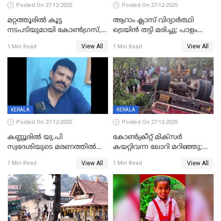
Posted On 27-12-2025
Posted On 27-12-2025
മറ്റത്തൂരിൽ കൂട്ട
ആറാം ക്ലാസ് വിദ്യാർത്ഥി
നടപടിയുമായി കോണ്‍ഗ്രസ്,
ട്രെയിൻ തട്ടി മരിച്ചു; പാളം
ബിജെപി പാളയത്തിലെത്തിയ
മുറിച്ചുകടക്കുന്നതിനിടെ
View All
View All
1 Min Read
1 Min Read
എട്ട് പേര്‍ ഉള്‍പ്പെടെ
അപകടം മലപ്പുറത്ത്
പത്തുപേരെ പുറത്താക്കി,
ചൊവ്വന്നൂരിലും നടപടി
KERALA
KERALA
Posted On 27-12-2025
Posted On 27-12-2025
കണ്ണൂരിൽ യു.പി
കോണ്‍ക്രീറ്റ് മിക്‌സര്‍
സ്വദേശിയുടെ മരണത്തിൽ
കയറ്റിവന്ന ലോറി മറിഞ്ഞു;
അഞ്ചംഗ സംഘത്തിനെതിരെ
രണ്ടുപേര്‍ക്ക് ദാരുണാന്ത്യം;
View All
View All
1 Min Read
1 Min Read
കേസ്; തർക്കമുണ്ടായത്
അപകടം കണ്ണൂരിൽ
ഫേഷ്യലിന് 300 രൂപ
ആവശ്യപ്പെട്ടതിനെച്ചൊല്ലി