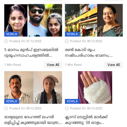
നിലയിൽ
യുവതിക്ക് ദാരുണാന്ത്യം
KERALA
KERALA
Posted On 31-12-2025
Posted On 30-12-2025
5 മാസം മുൻപ് ഇസ്രയേലിൽ
രണ്ട് കോടി രൂപ
ദുരൂഹസാഹചര്യത്തിൽ
നഷ്ടപരിഹാരം വേണം;
മരിച്ചനിലയിൽ കണ്ടെത്തിയ
ജിസിഡിഎക്ക് വക്കീൽ
View All
View All
1 Min Read
1 Min Read
മലയാളി യുവാവിന്റെ ഭാര്യയും
നോട്ടീസയച്ച് ഉമാ തോമസ്
മരിച്ചു
KERALA
KERALA
Posted On 30-12-2025
Posted On 30-12-2025
ഭാര്യയുടെ ദേഹത്ത് ലഹരി
ക്ലാസ് ടെസ്റ്റിൽ മാർക്ക്
ഒളിപ്പിച്ച് കുഞ്ഞുമായി യാത്ര;
കുറഞ്ഞു; 38 ഓളം