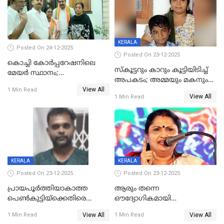
KERALA
Posted On 24-12-2025
Posted On 23-12-2025
കൊച്ചി കോര്‍പ്പറേഷനിലെ
സ്കൂട്ടറും കാറും കൂട്ടിയിടിച്ച്
മേയര്‍ സ്ഥാനം;
അപകടം; അമ്മയും മകനും
കോണ്‍ഗ്രസില്‍ അതൃപതി
View All
മരിച്ചു, മറ്റൊരു മകൻ
1 Min Read
രൂക്ഷം
View All
1 Min Read
ഗുരുതരാവസ്ഥയിൽ
KERALA
KERALA
Posted On 23-12-2025
Posted On 23-12-2025
പ്രായപൂർത്തിയാകാത്ത
ആരും തന്നെ
പെൺകുട്ടിയ്ക്കെതിരെ
ഔദ്യോഗികമായി
ലൈംഗികാതിക്രമം; 36കാരന്
അറിയിച്ചിട്ടില്ല, മേയറെ
View All
View All
1 Min Read
1 Min Read
59 വർഷം തടവും 90,൦൦൦ രൂപ
കണ്ടെത്താൻ ഇന്ന് കോർ