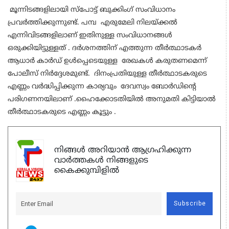
മൂന്നിടങ്ങളിലായി സ്പോട്ട് ബുക്കിംഗ് സംവിധാനം
പ്രവർത്തിക്കുന്നുണ്ട്. പമ്പ എരുമേലി നിലയ്ക്കൽ
എന്നിവിടങ്ങളിലാണ് ഇതിനുള്ള സംവിധാനങ്ങൾ
ഒരുക്കിയിട്ടുള്ളത് . ദർശനത്തിന് എത്തുന്ന തീർത്ഥാടകർ
ആധാർ കാർഡ് ഉൾപ്പെടെയുള്ള രേഖകൾ കരുതണമെന്ന്
പോലീസ് നിർദ്ദേശമുണ്ട്. ദിനംപ്രതിയുള്ള തീർത്ഥാടകരുടെ
എണ്ണം വർദ്ധിപ്പിക്കുന്ന കാര്യവും ദേവസ്വം ബോർഡിന്റെ
പരിഗണനയിലാണ് .ഹൈക്കോടതിയിൽ അനുമതി കിട്ടിയാൽ
തീർത്ഥാടകരുടെ എണ്ണം കൂട്ടും .
നിങ്ങൾ അറിയാൻ ആഗ്രഹിക്കുന്ന
വാർത്തകൾ നിങ്ങളുടെ
കൈക്കുമ്പിളിൽ
Subscribe