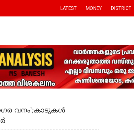
LATEST
MONEY
DISTRICT
ഗര വനം';കാടുകള്‍
്‍