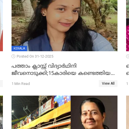
KERALA
Posted On 31-12-2025
പത്താം ക്ലാസ്സ് വിദ്യാര്‍ഥിനി
ജീവനൊടുക്കി;15കാരിയെ കണ്ടെത്തിയത്
ക
കിടപ്പുമുറിയില്‍ തൂങ്ങി മരിച്ച നിലയിൽ
ല
1 Min Read
1
View All
ദ