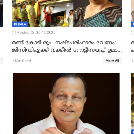
KERALA
Posted On 30-12-2025
രണ്ട് കോടി രൂപ നഷ്ടപരിഹാരം വേണം;
ഭ
ജിസിഡിഎക്ക് വക്കീൽ നോട്ടീസയച്ച് ഉമാ
തോമസ്
1 Min Read
1
View All