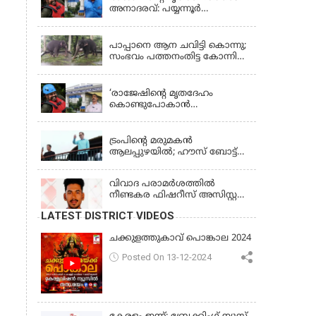
അനാദരവ്: പയ്യന്നൂർ
തഹസിൽദാർക്കെതിരെ നടപടി;
KERALA
സസ്പെൻഡ് ചെയ്യാൻ
നിർദേശം നൽകി മന്ത്രി
പാപ്പാനെ ആന ചവിട്ടി കൊന്നു;
സംഭവം പത്തനംതിട്ട കോന്നി
ആന പരിപാലനകേന്ദ്രത്തിൽ
KERALA
‘രാജേഷിന്‍റെ മൃതദേഹം
കൊണ്ടുപോകാന്‍
തഹസില്‍ദാര്‍ പണം
LATEST NEWS
ആവശ്യപ്പെട്ടു’;
ഗുരുതരആരോപണം
ട്രംപിന്റെ മരുമകന്‍
ആലപ്പുഴയില്‍; ഹൗസ് ബോട്ട്
യാത്ര തുടങ്ങി; വള്ളംകളി
കാണും
വിവാദ പരാമര്‍ശത്തില്‍
നീണ്ടകര ഫിഷറീസ് അസിസ്റ്റന്റ്
ഡയറക്ടര്‍ക്കെതിരെ നടപടി
LATEST DISTRICT VIDEOS
ചക്കുളത്തുകാവ് പൊങ്കാല 2024
Posted On 13-12-2024