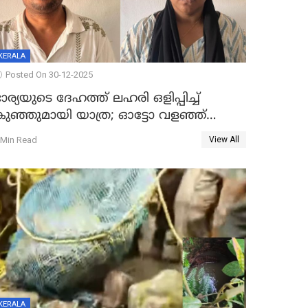
KERALA
Posted On 30-12-2025
ാര്യയുടെ ദേഹത്ത് ലഹരി ഒളിപ്പിച്ച്
കുഞ്ഞുമായി യാത്ര; ഓട്ടോ വളഞ്ഞ്
ദമ്പതികളെ പിടികൂടി പൊലീസ്
 Min Read
View All
KERALA