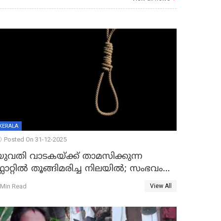
KERALA
Posted On 31-12-2025
യുവതി വാടകയ്ക്ക് താമസിക്കുന്ന
്ലാറ്റില്‍ തൂങ്ങിമരിച്ച നിലയില്‍; സംഭവം
കൈതപ്പൊയിലില്‍
 Min Read
View All