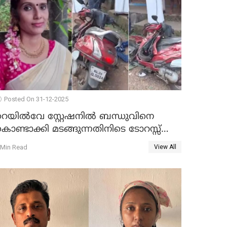
Posted On 31-12-2025
റെയിൽവേ സ്റ്റേഷനിൽ ബന്ധുവിനെ
ൊണ്ടാക്കി മടങ്ങുന്നതിനിടെ ടോറസ്സ്
ോറി സ്കൂട്ടറിൽ ഇടിച്ചു : യുവതിക്ക്
 Min Read
View All
ാരുണാന്ത്യം