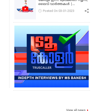
കേരളം ഇന്ന്: ബ്രേക്കിംഗ് ന്യൂസ്,
ലൈവ് വാർത്തകൾ |
കേരളവിഷൻ ന്യൂസ്
Posted On 03-01-2023
View all news