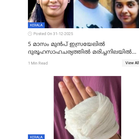
KERALA
Posted On 31-12-2025
5 മാസം മുൻപ് ഇസ്രയേലിൽ
ദുരൂഹസാഹചര്യത്തിൽ മരിച്ചനിലയിൽ
കണ്ടെത്തിയ മലയാളി യുവാവിന്റെ
1 Min Read
View All
ഭാര്യയും മരിച്ചു
KERALA