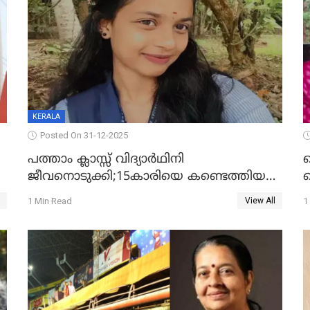
KERALA
Posted On 31-12-2025
പത്താം ക്ലാസ്സ് വിദ്യാര്‍ഥിനി
ജീവനൊടുക്കി;15കാരിയെ കണ്ടെത്തിയത്
ക
കിടപ്പുമുറിയില്‍ തൂങ്ങി മരിച്ച നിലയിൽ
ല
1 Min Read
1
View All
ദ