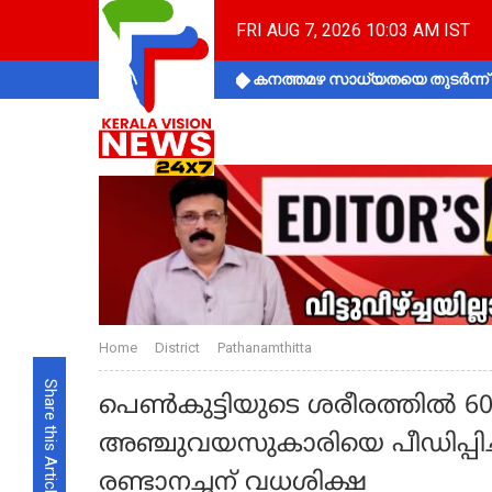
FRI AUG 7, 2026 10:03 AM IST
കനത്തമഴ സാധ്യതയെ തുടർന്ന് ക
Home
District
Pathanamthitta
Share this Article
പെൺകുട്ടിയുടെ ശരീരത്തിൽ 6
അഞ്ചുവയസുകാരിയെ പീഡിപ്പിച്ച
രണ്ടാനച്ഛന് വധശിക്ഷ