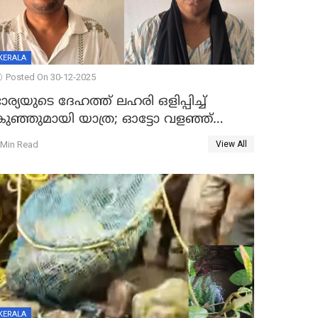
KERALA
Posted On 30-12-2025
ാര്യയുടെ ദേഹത്ത് ലഹരി ഒളിപ്പിച്ച്
കുഞ്ഞുമായി യാത്ര; ഓട്ടോ വളഞ്ഞ്
ദമ്പതികളെ പിടികൂടി പൊലീസ്
 Min Read
View All
KERALA