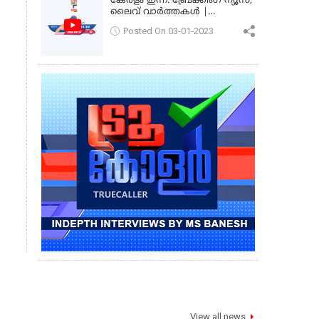
കേരളം ഇന്ന്: ബ്രേക്കിംഗ് ന്യൂസ്,
ലൈവ് വാർത്തകൾ |
കേരളവിഷൻ ന്യൂസ്
Posted On 03-01-2023
View all news