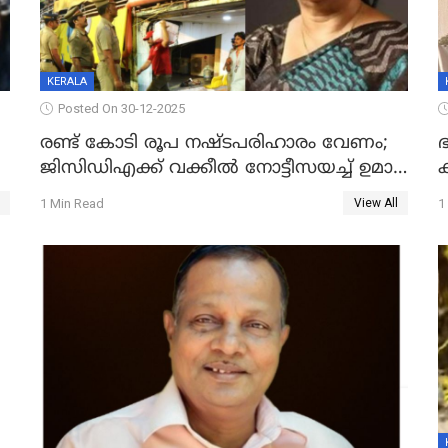
KERALA
Posted On 30-12-2025
രണ്ട് കോടി രൂപ നഷ്ടപരിഹാരം വേണം;
ഭ
ജിസിഡിഎക്ക് വക്കീൽ നോട്ടീസയച്ച് ഉമാ
തോമസ്
1 Min Read
1
View All