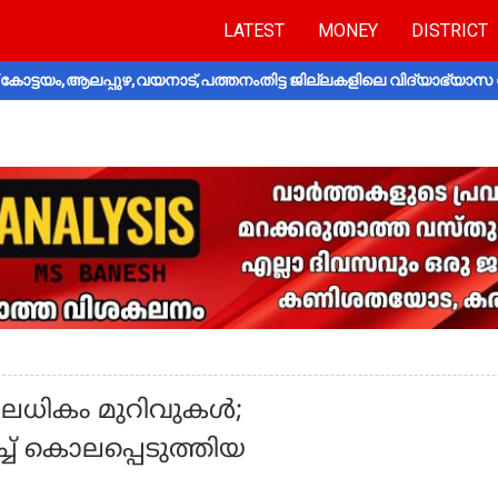
LATEST
MONEY
DISTRICT
ോട്ടയം,ആലപ്പുഴ,വയനാട്,പത്തനംതിട്ട ജില്ലകളിലെ വിദ്യാഭ്യാസ 
0ലധികം മുറിവുകൾ;
്‌ കൊലപ്പെടുത്തിയ