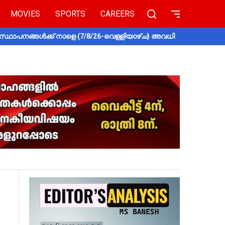
MOVIES
SPORTS
CAREERS
സ്ഥാപനങ്ങൾക്ക് നാളെ (7/8/26-വെള്ളിയാഴ്ച) അവധി
തൃശൂരിൽ