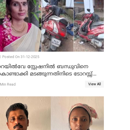
Posted On 31-12-2025
റെയിൽവേ സ്റ്റേഷനിൽ ബന്ധുവിനെ
ൊണ്ടാക്കി മടങ്ങുന്നതിനിടെ ടോറസ്സ്
ോറി സ്കൂട്ടറിൽ ഇടിച്ചു : യുവതിക്ക്
 Min Read
View All
ാരുണാന്ത്യം