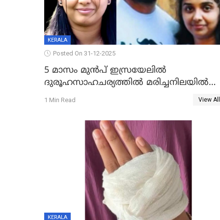
KERALA
Posted On 31-12-2025
5 മാസം മുൻപ് ഇസ്രയേലിൽ
ദുരൂഹസാഹചര്യത്തിൽ മരിച്ചനിലയിൽ
കണ്ടെത്തിയ മലയാളി യുവാവിന്റെ
1 Min Read
View All
ഭാര്യയും മരിച്ചു
KERALA