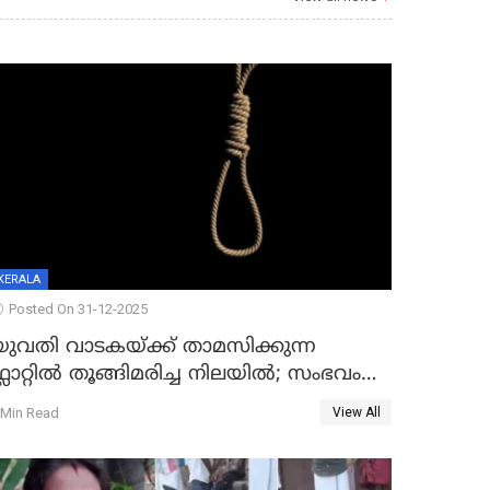
KERALA
Posted On 31-12-2025
യുവതി വാടകയ്ക്ക് താമസിക്കുന്ന
്ലാറ്റില്‍ തൂങ്ങിമരിച്ച നിലയില്‍; സംഭവം
കൈതപ്പൊയിലില്‍
 Min Read
View All