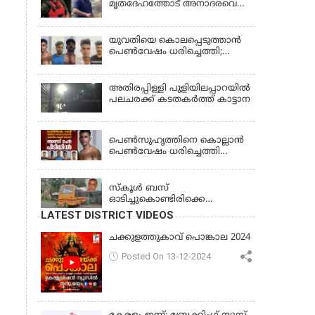
മൃതദേഹത്തോട് അനാദരവെന്ന്
ജാമ്യാപേക്ഷ തള്ളി
പരാതി; ആംബുലന്‍സ്
ക്രമീകരണത്തില്‍ ഗുരുതര
വീഴ്ച; മൃതദേഹം ചാവക്കാട്
യുവതിയെ കൊലപ്പെടുത്താൻ
വരെ എത്തിച്ചത് ഫ്രീസര്‍
പെൺവേഷം ധരിച്ചെത്തി;
സംവിധാനം ഇല്ലാതെയെന്നും
അഞ്ചംഗ സംഘം പിടിയിൽ
ആരോപണം
അതിരപ്പിള്ളി പുളിയിലപ്പാറയിൽ
പലചരക്ക് കടതകർത്ത് കാട്ടാന
KERALA
പെണ്‍സുഹൃത്തിനെ കൊല്ലാന്‍
പെണ്‍വേഷം ധരിച്ചെത്തി
യുവാവ്; അഞ്ചുപേരെ പൊക്കി
KERALA
പൊലീസ്
സ്കൂൾ ബസ്
ഓടിച്ചുകൊണ്ടിരിക്കെ
ഡ്രൈവർക്ക് ഹൃദയാഘാതം;
LATEST DISTRICT VIDEOS
ബസ് കെട്ടിടത്തിൽ ഇടിച്ചുനിന്നു;
ഡ്രൈവർ മരിച്ചു, രണ്ട്
ചക്കുളത്തുകാവ് പൊങ്കാല 2024
കുട്ടികൾക്ക് പരിക്ക്
Posted On 13-12-2024