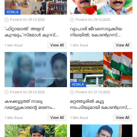
KERALA
Posted On 29-12-2025
Posted On 29-12-2025
'ഫിറ്റായാൽ' അളവ്
വ്യാപാരി ജീവനൊടുക്കിയ
കുറയും,'സ്‌മോൾ കുറവ്
നിലയില്‍; കോണ്‍ഗ്രസ്
പിടികൂടി; ബാറിന് 25,000 രൂപ
കൗണ്‍സിലറുടെ
View All
View All
1 Min Read
1 Min Read
പിഴ
മാനസികപീഡനമെന്ന് കുറിപ്പ്
KERALA
Posted On 29-12-2025
Posted On 27-12-2025
കഴക്കൂട്ടത്ത് നാലു
മറ്റത്തൂരിൽ കൂട്ട
വയസ്സുകാരന്റെ മരണം
നടപടിയുമായി കോണ്‍ഗ്രസ്,
കൊലപാതകം: അമ്മയും
ബിജെപി പാളയത്തിലെത്തിയ
View All
View All
1 Min Read
1 Min Read
സുഹൃത്തും പൊലീസ്
എട്ട് പേര്‍ ഉള്‍പ്പെടെ
കസ്റ്റഡിയിൽ
പത്തുപേരെ പുറത്താക്കി,
ചൊവ്വന്നൂരിലും നടപടി