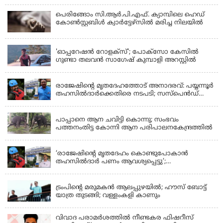
വാഹനത്തിന്റെ ഉടമ അർജുന്റെ ഭാര്യ
പെരിങ്ങോം സി.ആർ.പി.എഫ്. ക്യാമ്പിലെ ഹെഡ്
കോൺസ്റ്റബിൾ ക്വാർട്ടേഴ്സിൽ മരിച്ച നിലയിൽ
LATEST NEWS
'ഓപ്പറേഷൻ റോളക്സ്'; പോക്സോ കേസിൽ
ഗുണ്ടാ തലവൻ സാഗേഷ് കുമ്പാളി അറസ്റ്റിൽ
KERALA
രാജേഷിന്റെ മൃതദേഹത്തോട് അനാദരവ്: പയ്യന്നൂർ
തഹസിൽദാർക്കെതിരെ നടപടി; സസ്പെൻഡ്
ചെയ്യാൻ നിർദേശം നൽകി മന്ത്രി
KERALA
പാപ്പാനെ ആന ചവിട്ടി കൊന്നു; സംഭവം
പത്തനംതിട്ട കോന്നി ആന പരിപാലനകേന്ദ്രത്തിൽ
KERALA
‘രാജേഷിന്‍റെ മൃതദേഹം കൊണ്ടുപോകാന്‍
തഹസില്‍ദാര്‍ പണം ആവശ്യപ്പെട്ടു’;
ഗുരുതരആരോപണം
LATEST NEWS
ട്രംപിന്റെ മരുമകന്‍ ആലപ്പുഴയില്‍; ഹൗസ് ബോട്ട്
യാത്ര തുടങ്ങി; വള്ളംകളി കാണും
വിവാദ പരാമര്‍ശത്തില്‍ നീണ്ടകര ഫിഷറീസ്