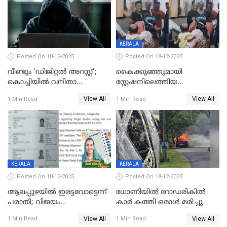
KERALA
Posted On 18-12-2025
Posted On 18-12-2025
വീണ്ടും 'ഡിജിറ്റല്‍ അറസ്റ്റ്';
കൈക്കുഞ്ഞുമായി
കൊച്ചിയില്‍ വനിതാ
സ്റ്റേഷനിലെത്തിയ
ഡോക്ടര്‍ക്ക് നഷ്ടമായത് 6.38
യുവതിയ്ക്ക് മർദ്ദനം; സിഐ
View All
View All
1 Min Read
1 Min Read
കോടി രൂപ
കരണത്തടിച്ചു; CC ടിവി
ദൃശ്യങ്ങൾ പുറത്ത്
KERALA
KERALA
Posted On 18-12-2025
Posted On 18-12-2025
ആലപ്പുഴയിൽ ഇരട്ടവോട്ടെന്ന്
ധോണിയിൽ റോഡരികിൽ
പരാതി; വിജയം
കാർ കത്തി ഒരാൾ മരിച്ചു
റദ്ദാക്കണമെന്ന് വലിയമരം
View All
View All
1 Min Read
1 Min Read
വാർഡിലെ എൽഡിഎഫ്