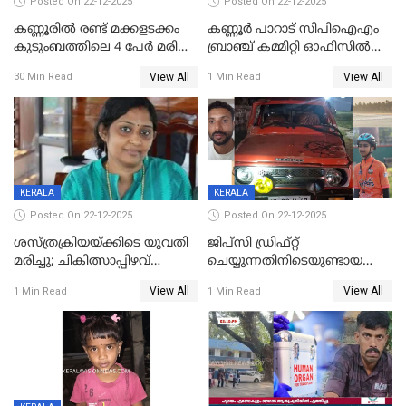
Posted On 22-12-2025
Posted On 22-12-2025
കണ്ണൂരിൽ രണ്ട് മക്കളടക്കം
കണ്ണൂർ പാറാട് സിപിഐഎം
കുടുംബത്തിലെ 4 പേർ മരിച്ച
ബ്രാഞ്ച് കമ്മിറ്റി ഓഫിസിൽ
നിലയിൽ
തീയിട്ടു; നേതാക്കളുടെ
View All
View All
30 Min Read
1 Min Read
ചിത്രങ്ങളടക്കം കത്തിയ
നിലയിൽ
KERALA
KERALA
Posted On 22-12-2025
Posted On 22-12-2025
ശസ്ത്രക്രിയയ്‌ക്കിടെ യുവതി
ജിപ്സി ഡ്രിഫ്റ്റ്
മരിച്ചു; ചികിത്സാപ്പിഴവ്
ചെയ്യുന്നതിനിടെയുണ്ടായ
ആരോപിച്ച് ബന്ധുക്കൾ;
അപകടം; 14 വയസുകാരന്
View All
View All
1 Min Read
1 Min Read
സംഭവം മാവേലിക്കരയിൽ
ദാരുണാന്ത്യം; ജീപ്സി
ഓടിച്ചയാൾ അറസ്റ്റിൽ.