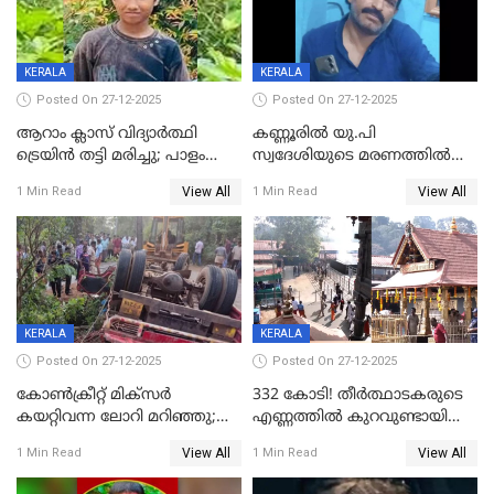
KERALA
KERALA
Posted On 27-12-2025
Posted On 27-12-2025
ആറാം ക്ലാസ് വിദ്യാർത്ഥി
കണ്ണൂരിൽ യു.പി
ട്രെയിൻ തട്ടി മരിച്ചു; പാളം
സ്വദേശിയുടെ മരണത്തിൽ
മുറിച്ചുകടക്കുന്നതിനിടെ
അഞ്ചംഗ സംഘത്തിനെതിരെ
View All
View All
1 Min Read
1 Min Read
അപകടം മലപ്പുറത്ത്
കേസ്; തർക്കമുണ്ടായത്
ഫേഷ്യലിന് 300 രൂപ
ആവശ്യപ്പെട്ടതിനെച്ചൊല്ലി
KERALA
KERALA
Posted On 27-12-2025
Posted On 27-12-2025
കോണ്‍ക്രീറ്റ് മിക്‌സര്‍
332 കോടി! തീർത്ഥാടകരുടെ
കയറ്റിവന്ന ലോറി മറിഞ്ഞു;
എണ്ണത്തിൽ കുറവുണ്ടായിട്ടും
രണ്ടുപേര്‍ക്ക് ദാരുണാന്ത്യം;
ശബരിമലയിൽ വരുമാനം
View All
View All
1 Min Read
1 Min Read
അപകടം കണ്ണൂരിൽ
കുതിച്ചുയരുന്നു