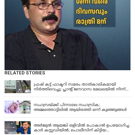
RELATED STORIES
KERALA
ഫ്രഷ് കട്ട് ഫാക്ടറി സമരം താത്കാലികമായി
നിർത്തിവെച്ചു; പ്ലാൻ്റ് ജനവാസ മേഖലയിൽ നിന്ന്
മാറ്റാൻ കമ്പനി സന്നദ്ധത അറിയിച്ചതായി പി.കെ
KERALA
ഫിറോസ് എംഎൽഎ
സഹസ്രയ്ക്ക് പിന്നാലെ സഹസ്രിക;
അമ്മത്തൊട്ടിലില്‍ ആയിരത്തി ഒന്ന് കുഞ്ഞുങ്ങള്‍
KERALA
അർജുൻ ആയങ്കി ഒളിവിൽ പോകാൻ ഉപയോഗിച്ച
കാർ കസ്റ്റഡിയിൽ; പൊലീസിന് കിട്ടിയ