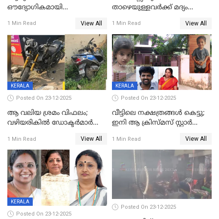
ഔദ്യോഗികമായി
താഴെയുള്ളവർക്ക് മദ്യം
അറിയിച്ചിട്ടില്ല, മേയറെ
നൽകിയതിനെതിരെ കർശന
View All
View All
1 Min Read
1 Min Read
കണ്ടെത്താൻ ഇന്ന് കോർ
നടപടി;സ്ഥാപനങ്ങൾക്കെതിരെ
കമ്മിറ്റി കൂടിയില്ല';
രണ്ട് കേസുകൾ
അതൃപ്തിയുമായി ദീപ്തി മേരി
വർഗീസ്
KERALA
KERALA
Posted On 23-12-2025
Posted On 23-12-2025
ആ വലിയ ശ്രമം വിഫലം;
വീട്ടിലെ നക്ഷത്രങ്ങൾ കെട്ടു;
വഴിയരികില്‍ ‌ഡോക്ടര്‍മാര്‍
ഇനി ആ ക്രിസ്മസ് സ്റ്റാർ
ശസ്ത്രക്രിയ നടത്തിയ ലിനു
മാത്രം; പൈതങ്ങൾക്ക്
View All
View All
1 Min Read
1 Min Read
മരണത്തിന് കീഴടങ്ങി
വേണ്ടിയുള്ള
പിടിവലിക്കിടയിൽ
അപ്പൂപ്പനെതിരെ പോക്സോ
കേസ് ഒടുവിൽ 4 ജീവനുകൾ
പൊലിഞ്ഞു
KERALA
Posted On 23-12-2025
Posted On 23-12-2025