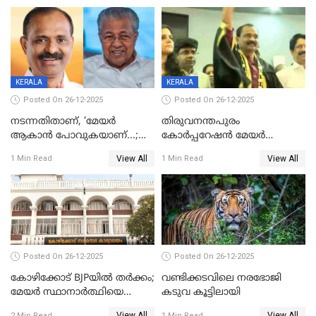
ഡെപ്യൂട്ടി മേയർ സ്ഥാനത്ത്
താഹിറിന് വിജയം
KERALA
KERALA
Posted On 26-12-2025
Posted On 26-12-2025
നടന്നതിതാണ്, ‘മേയർ
തിരുവനന്തപുരം
ആകാൻ പോവുകയാണ്...;
കോര്‍പ്പറേഷന്‍ മേയര്‍
ആവട്ടെ, അഭിനന്ദനങ്ങൾ’;
തെരഞ്ഞെടുപ്പ്; സിപിഐഎം
View All
View All
1 Min Read
1 Min Read
മുഖ്യമന്ത്രിയുടെ ഓഫീസ്
ഹൈക്കോടതിയിലേക്ക്;
തന്നെ വിശദീകരിയ്ക്കുന്നു;
സത്യപ്രതിജ്ഞ ചടങ്ങില്‍
സത്യമിതാണ്
ചട്ടലംഘനമെന്ന് പാർട്ടി
Posted On 26-12-2025
Posted On 26-12-2025
കോഴിക്കോട് BJPയിൽ തർക്കം;
വണ്ടിക്കടവിലെ നരഭോജി
മേയർ സ്ഥാനാർത്ഥിയെ
കടുവ കൂട്ടിലായി
പരസ്യമായി പ്രഖ്യാപിച്ചില്ല
View All
View All
2 Min Read
1 Min Read