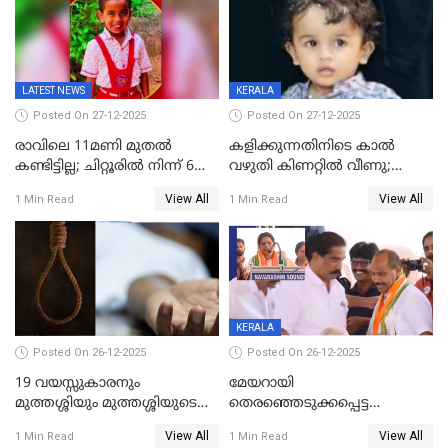
LATEST NEWS
KERALA
Posted On 27-12-2025
Posted On 27-12-2025
രാവിലെ 11മണി മുതൽ
കളിക്കുന്നതിനിടെ കാൽ
കണ്ടിട്ടില്ല; ചിറ്റൂരിൽ നിന്ന് 6
വഴുതി കിണറ്റിൽ വീണു;
വയസ്സുകാരനെ കാണാതായി
ഒന്നര വയസ്സുകാരന്
View All
View All
1 Min Read
1 Min Read
ദാരുണാന്ത്യം
KERALA
Posted On 26-12-2025
Posted On 26-12-2025
19 വയസ്സുകാരനും
മേയറായി
മുത്തശ്ശിയും മുത്തശ്ശിയുടെ
തെരഞ്ഞെടുക്കപ്പെട്ട
സഹോദരിയും വീട്ടിൽ തൂങ്ങി
ശേഷമുള്ള പി ഇന്ദിരയുടെ
View All
View All
1 Min Read
1 Min Read
മരിച്ചനിലയിൽ
ആദ്യ വോട്ട് അസാധു; കണ്ണൂർ