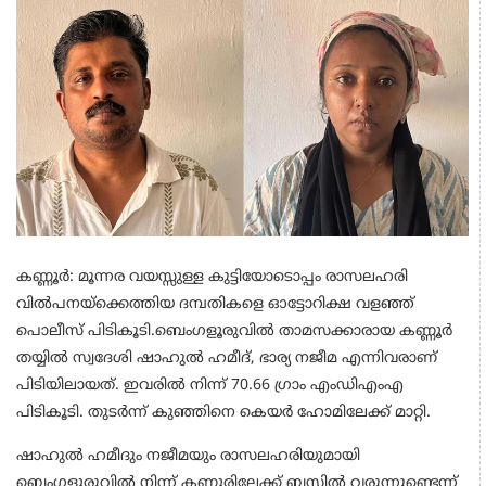
കണ്ണൂർ: മൂന്നര വയസ്സുള്ള കുട്ടിയോടൊപ്പം രാസലഹരി
വിൽപനയ്ക്കെത്തിയ ദമ്പതികളെ ഓട്ടോറിക്ഷ വളഞ്ഞ്
പൊലീസ് പിടികൂടി.ബെംഗളൂരുവിൽ താമസക്കാരായ കണ്ണൂർ
തയ്യിൽ സ്വദേശി ഷാഹുൽ ഹമീദ്, ഭാര്യ നജീമ എന്നിവരാണ്
പിടിയിലായത്. ഇവരിൽ നിന്ന് 70.66 ഗ്രാം എംഡിഎംഎ
പിടികൂടി. തുടർന്ന് കുഞ്ഞിനെ കെയർ ഹോമിലേക്ക് മാറ്റി.
ഷാഹുൽ ഹമീദും നജീമയും രാസലഹരിയുമായി
ബെംഗളൂരുവിൽ നിന്ന് കണ്ണൂരിലേക്ക് ബസിൽ വരുന്നുണ്ടെന്ന്