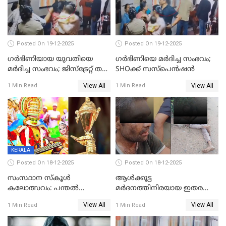
Posted On 19-12-2025
Posted On 19-12-2025
ഗര്‍ഭിണിയായ യുവതിയെ
ഗര്‍ഭിണിയെ മർദിച്ച സംഭവം;
മര്‍ദിച്ച സംഭവം; ജിസ്‌ട്രേറ്റ് തല
SHOക്ക് സസ്പെൻഷൻ
അന്വേഷണം വേണമെന്ന്
View All
View All
1 Min Read
1 Min Read
യുവതി
KERALA
Posted On 18-12-2025
Posted On 18-12-2025
സംസ്ഥാന സ്കൂൾ
ആൾക്കൂട്ട
കലോത്സവം: പന്തൽ
മർദനത്തിനിരയായ ഇതര
കാൽനാട്ടൽ 20 ന്
സംസ്ഥാന തൊഴിലാളി മരിച്ചു;
View All
View All
1 Min Read
1 Min Read
നടുക്കുന്ന സംഭവം
വാളയാറിൽ