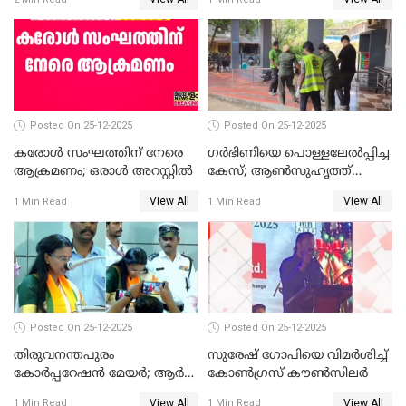
Posted On 25-12-2025
Posted On 25-12-2025
കരോള്‍ സംഘത്തിന് നേരെ
ഗര്‍ഭിണിയെ പൊള്ളലേല്‍പ്പിച്ച
ആക്രമണം; ഒരാള്‍ അറസ്റ്റില്‍
കേസ്; ആണ്‍സുഹൃത്ത്
പിടിയില്‍
View All
View All
1 Min Read
1 Min Read
Posted On 25-12-2025
Posted On 25-12-2025
തിരുവനന്തപുരം
സുരേഷ് ഗോപിയെ വിമര്‍ശിച്ച്
കോര്‍പ്പറേഷന്‍ മേയർ; ആര്‍
കോണ്‍ഗ്രസ് കൗണ്‍സിലര്‍
ശ്രീലേഖയ്ക്ക് മുൻതൂക്കം
View All
View All
1 Min Read
1 Min Read