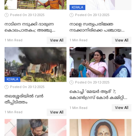
KERALA
Posted On 20-12-2025
Posted On 20-12-2025
നാടിനെ നടുക്കി ദാരുണ
നാളെ സത്യപ്രതിജ്ഞ
കൊലപാതകം; അഞ്ചു
നടക്കാനിരിക്കെ പഞ്ചായത്ത്
വയസ്സുകാരനെ 'അമ്മ
മെമ്പർ മരിച്ചു
View All
View All
1 Min Read
1 Min Read
കഴുത്തുഞെരിച്ച് കൊന്നു
KERALA
Posted On 20-12-2025
Posted On 20-12-2025
കൊച്ചി 'മേയർ ആര്' ?;
തലശ്ശേരിയിൽ വൻ
കോണ്‍ഗ്രസ് കോര്‍ കമ്മിറ്റി
തീപ്പിടിത്തം
യോഗം ചൊവ്വാഴ്ച
View All
1 Min Read
View All
1 Min Read