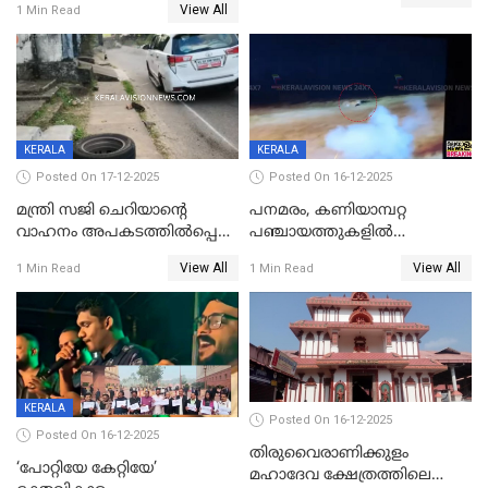
View All
1 Min Read
ക്ലാസ് വിദ്യാർത്ഥിനി മരിച്ചു
KERALA
KERALA
Posted On 17-12-2025
Posted On 16-12-2025
മന്ത്രി സജി ചെറിയാന്റെ
പനമരം, കണിയാമ്പറ്റ
വാഹനം അപകടത്തിൽപ്പെട്ടു;
പഞ്ചായത്തുകളിൽ
മന്ത്രിയും സംഘവും
ബുധനാഴ്ച വിദ്യാഭ്യാസ
View All
View All
1 Min Read
1 Min Read
രക്ഷപ്പെട്ടത് തലനാരിടയ്ക്ക്
സ്ഥാപനങ്ങൾക്ക് അവധി
KERALA
Posted On 16-12-2025
Posted On 16-12-2025
തിരുവൈരാണിക്കുളം
‘പോറ്റിയേ കേറ്റിയേ’
മഹാദേവ ക്ഷേത്രത്തിലെ