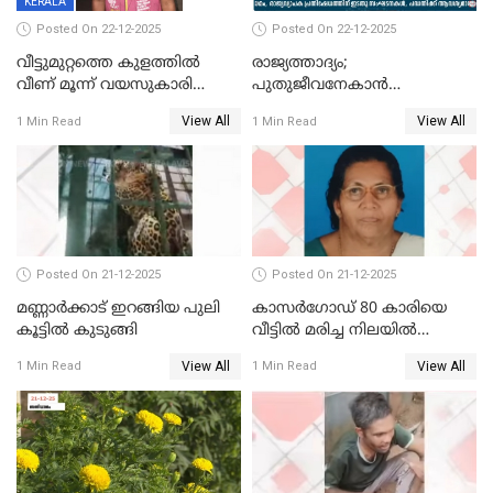
KERALA
Posted On 22-12-2025
Posted On 22-12-2025
വീട്ടുമുറ്റത്തെ കുളത്തിൽ
രാജ്യത്താദ്യം;
വീണ് മൂന്ന് വയസുകാരി
പുതുജീവനേകാൻ
മരിച്ചു
ഷിബുവിന്റെ ഹൃദയം
View All
View All
1 Min Read
1 Min Read
എറണാകുളം സർക്കാർ
ജനറൽ
ആശുപത്രിയിലെത്തിച്ചു
Posted On 21-12-2025
Posted On 21-12-2025
മണ്ണാർക്കാട് ഇറങ്ങിയ പുലി
കാസർഗോഡ് 80 കാരിയെ
കൂട്ടിൽ കുടുങ്ങി
വീട്ടിൽ മരിച്ച നിലയിൽ
കണ്ടെത്തി
View All
View All
1 Min Read
1 Min Read