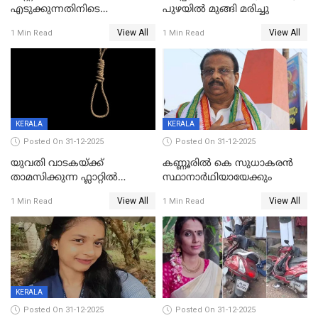
എടുക്കുന്നതിനിടെ
പുഴയിൽ മുങ്ങി മരിച്ചു
വിലങ്ങുമായി രക്ഷപ്പെട്ട
View All
View All
1 Min Read
1 Min Read
വധശ്രമക്കേസ് പ്രതി പിടിയിൽ
KERALA
KERALA
Posted On 31-12-2025
Posted On 31-12-2025
യുവതി വാടകയ്ക്ക്
കണ്ണൂരിൽ കെ സുധാകരൻ
താമസിക്കുന്ന ഫ്ലാറ്റില്‍
സ്ഥാനാർഥിയായേക്കും
തൂങ്ങിമരിച്ച നിലയില്‍;
View All
View All
1 Min Read
1 Min Read
സംഭവം കൈതപ്പൊയിലില്‍
KERALA
Posted On 31-12-2025
Posted On 31-12-2025