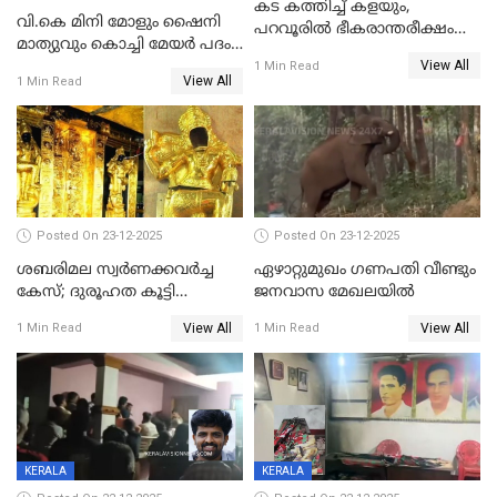
കട കത്തിച്ച് കളയും,
വി.കെ മിനി മോളും ഷൈനി
പറവൂരില്‍ ഭീകരാന്തരീക്ഷം
മാത്യുവും കൊച്ചി മേയർ പദം
സൃഷ്ടിച്ച് കുട്ടി ലഹരിസംഘം
View All
പങ്കിടും; ദീപ്തി മേരി വർഗീസ്
1 Min Read
View All
1 Min Read
മേയറാകില്ല
Posted On 23-12-2025
Posted On 23-12-2025
ശബരിമല സ്വര്‍ണക്കവര്‍ച്ച
ഏഴാറ്റുമുഖം ഗണപതി വീണ്ടും
കേസ്; ദുരൂഹത കൂട്ടി
ജനവാസ മേഖലയിൽ
വിദേശവ്യവസായിയുടെ മൊഴി
View All
View All
1 Min Read
1 Min Read
KERALA
KERALA