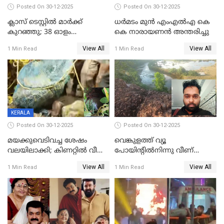
Posted On 30-12-2025
Posted On 30-12-2025
ക്ലാസ് ടെസ്റ്റിൽ മാർക്ക്
ധർമടം മുൻ എംഎല്‍എ കെ
കുറഞ്ഞു; 38 ഓളം
കെ നാരായണന്‍ അന്തരിച്ചു
വിദ്യാർഥികളെ ട്യൂഷൻ
View All
View All
1 Min Read
1 Min Read
സെന്ററിലെ അധ്യാപകന്‍
മർദിച്ചതായി പരാതി
KERALA
Posted On 30-12-2025
Posted On 30-12-2025
മയക്കുവെടിവച്ച ശേഷം
വെങ്കുളത്ത് വ്യൂ
വലയിലാക്കി; കിണറ്റിൽ വീണ
പോയിന്റിൽനിന്നു വീണ്
കടുവയെ പുറത്തെത്തിച്ചു
യുവാവ് മരിച്ചു
View All
View All
1 Min Read
1 Min Read