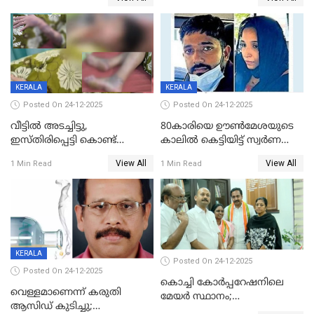
KERALA
KERALA
Posted On 24-12-2025
Posted On 24-12-2025
വീട്ടിൽ അടച്ചിട്ടു,
80കാരിയെ ഊൺമേശയുടെ
ഇസ്തിരിപ്പെട്ടി കൊണ്ട്
കാലിൽ കെട്ടിയിട്ട് സ്വർണവും
പൊള്ളിച്ചു; 8 മാസം
പണവും കവർന്നു;
View All
View All
1 Min Read
1 Min Read
ഗർഭിണിയായ യുവതിക്ക് ക്രൂര
കൊച്ചുമകനും സുഹൃത്തും
മർദനം
അറസ്റ്റിൽ
KERALA
Posted On 24-12-2025
Posted On 24-12-2025
കൊച്ചി കോര്‍പ്പറേഷനിലെ
വെള്ളമാണെന്ന് കരുതി
മേയര്‍ സ്ഥാനം;
ആസിഡ് കുടിച്ചു;
കോണ്‍ഗ്രസില്‍ അതൃപതി