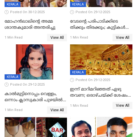
KERALA
KERALA
Posted On 30-12-2025
Posted On 29-12-2025
മോഹന്‍ലാലിന്‍റെ അമ്മ
വേടന്റെ പരിപാടിക്കിടെ
ശാന്തകുമാരി അന്തരിച്ചു
തിക്കും തിരക്കും; കുട്ടികള്‍
ഉള്‍പ്പെടെ നിരവധി പേര്‍ക്ക്
View All
View All
1 Min Read
1 Min Read
പരിക്ക്; പാളം മറികടന്ന
യുവാവ് ട്രെയിന്‍ തട്ടി മരിച്ചു
KERALA
KERALA
Posted On 29-12-2025
Posted On 29-12-2025
ഇന്ന് മാറിമറിഞ്ഞത് ഏഴു
കാൽമുട്ടിനൊപ്പം വെള്ളം,
തവണ; ഒരാഴ്ചയ്ക്ക് ശേഷം
ഒന്നാം ക്ലാസുകാരി പുഴയിൽ
സ്വർണവിലയിൽ ഇടിവ്
View All
മുങ്ങി മരിച്ചു; ദാരുണ സംഭവം
1 Min Read
View All
1 Min Read
കുട്ടികൾക്കൊപ്പം
കളിക്കുന്നതിനിടെ