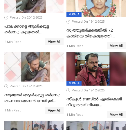
KERALA
Posted On 20-12-2025
Posted On 19-12-2025
പാലക്കാട്ടെ ആള്‍ക്കൂട്ട
സ്വത്തുതര്‍ക്കത്തില്‍ 72
മര്‍ദനം; കൂടുതല്‍
കാരിയെ തീകൊളുത്തി
അറസ്റ്റുണ്ടാവും, മര്‍ദിച്ചത് 15
View All
കൊന്നു;
2 Min Read
അംഗ സംഘമെന്ന് വിവരം
View All
1 Min Read
ക്രൂരകൊലപാതകത്തില്‍
സഹോദരിപുത്രന് ജീവപര്യന്തം
KERALA
Posted On 19-12-2025
Posted On 19-12-2025
വാളയാർ ആൾക്കൂട്ട മർദനം:
സ്കൂൾ ബസിൽ എൽകെജി
രാംനാരായണൻ നേരിട്ടത്
വിദ്യാര്‍ത്ഥിനിയെ
കൊടും ക്രൂരത; ശരീരത്തിൽ
View All
ലൈംഗികമായി ഉപദ്രവിച്ചു;
1 Min Read
നാൽപ്പതിലേറെ
View All
1 Min Read
ക്ലീനര്‍ പിടിയിൽ
മുറിവുകളെന്ന് പോസ്റ്റ്‌മോർട്ടം
റിപ്പോർട്ട്