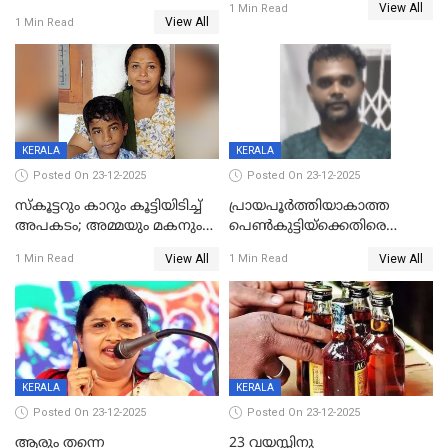
View All
ചികിത്സയിലിരുന്ന ആള്‍
1 Min Read
രൂക്ഷം
View All
1 Min Read
മരിച്ചു
KERALA
KERALA
Posted On 23-12-2025
Posted On 23-12-2025
സ്കൂട്ടറും കാറും കൂട്ടിയിടിച്ച്
പ്രായപൂർത്തിയാകാത്ത
അപകടം; അമ്മയും മകനും
പെൺകുട്ടിയ്ക്കെതിരെ
മരിച്ചു, മറ്റൊരു മകൻ
ലൈംഗികാതിക്രമം; 36കാരന്
View All
View All
1 Min Read
1 Min Read
ഗുരുതരാവസ്ഥയിൽ
59 വർഷം തടവും 90,൦൦൦ രൂപ
പിഴയും ശിക്ഷ
KERALA
KERALA
Posted On 23-12-2025
Posted On 23-12-2025
ആരും തന്നെ
23 വയസ്സിനു