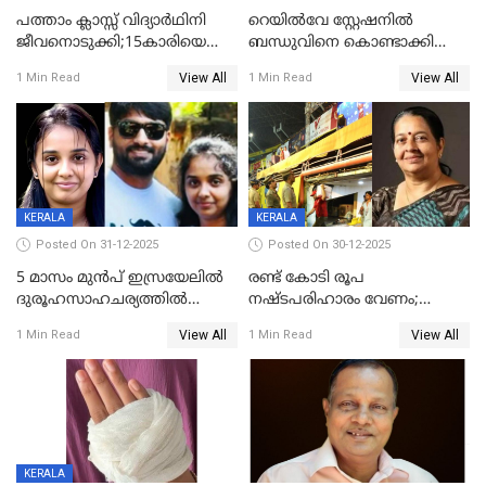
പത്താം ക്ലാസ്സ് വിദ്യാര്‍ഥിനി
റെയിൽവേ സ്റ്റേഷനിൽ
ജീവനൊടുക്കി;15കാരിയെ
ബന്ധുവിനെ കൊണ്ടാക്കി
കണ്ടെത്തിയത്
മടങ്ങുന്നതിനിടെ ടോറസ്സ്
View All
View All
1 Min Read
1 Min Read
കിടപ്പുമുറിയില്‍ തൂങ്ങി മരിച്ച
ലോറി സ്കൂട്ടറിൽ ഇടിച്ചു :
നിലയിൽ
യുവതിക്ക് ദാരുണാന്ത്യം
KERALA
KERALA
Posted On 31-12-2025
Posted On 30-12-2025
5 മാസം മുൻപ് ഇസ്രയേലിൽ
രണ്ട് കോടി രൂപ
ദുരൂഹസാഹചര്യത്തിൽ
നഷ്ടപരിഹാരം വേണം;
മരിച്ചനിലയിൽ കണ്ടെത്തിയ
ജിസിഡിഎക്ക് വക്കീൽ
View All
View All
1 Min Read
1 Min Read
മലയാളി യുവാവിന്റെ ഭാര്യയും
നോട്ടീസയച്ച് ഉമാ തോമസ്
മരിച്ചു
KERALA