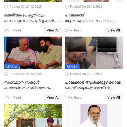
Posted On 21-12-2025
Posted On 21-12-2025
ഭക്തിയും പ്രകൃതിയും
പാലക്കാട്‌
ഒന്നാകുന്ന അപൂര്‍വ്വ കാഴ്ച;
ആൾകൂട്ടക്കൊലപാതകം;
ഭക്തർക്ക്
അന്വേഷണം
View All
View All
2 Min Read
2 Min Read
കാഴ്ചാനുഭവമൊരുക്കി
ഊർജ്ജിതമാക്കിമാക്കി
ശബരീ നന്ദനം
ക്രൈംബ്രാഞ്ച്
KERALA
KERALA
Posted On 20-12-2025
Posted On 20-12-2025
സംസ്ഥാന സ്കൂൾ
പാലക്കാട് ആൾക്കൂട്ടക്കൊല;
കലോത്സവം: ഉദ്ഘാടനം
കേസ് ക്രൈംബ്രാഞ്ചിന്;
മുഖ്യമന്ത്രി, സമാപനത്തിൽ
DYSPയുടെ നേതൃത്വത്തിൽ
View All
View All
1 Min Read
1 Min Read
മുഖ്യാതിഥിയായി
അന്വേഷിക്കും
മോഹൻലാൽ