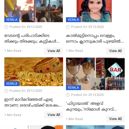
KERALA
KERALA
Posted On 29-12-2025
Posted On 29-12-2025
വേടന്റെ പരിപാടിക്കിടെ
കാൽമുട്ടിനൊപ്പം വെള്ളം,
തിക്കും തിരക്കും; കുട്ടികള്‍
ഒന്നാം ക്ലാസുകാരി പുഴയിൽ
ഉള്‍പ്പെടെ നിരവധി പേര്‍ക്ക്
മുങ്ങി മരിച്ചു; ദാരുണ സംഭവം
View All
View All
1 Min Read
1 Min Read
പരിക്ക്; പാളം മറികടന്ന
കുട്ടികൾക്കൊപ്പം
യുവാവ് ട്രെയിന്‍ തട്ടി മരിച്ചു
കളിക്കുന്നതിനിടെ
KERALA
KERALA
Posted On 29-12-2025
Posted On 29-12-2025
ഇന്ന് മാറിമറിഞ്ഞത് ഏഴു
'ഫിറ്റായാൽ' അളവ്
തവണ; ഒരാഴ്ചയ്ക്ക് ശേഷം
കുറയും,'സ്‌മോൾ കുറവ്
സ്വർണവിലയിൽ ഇടിവ്
View All
പിടികൂടി; ബാറിന് 25,000 രൂപ
1 Min Read
View All
1 Min Read
പിഴ