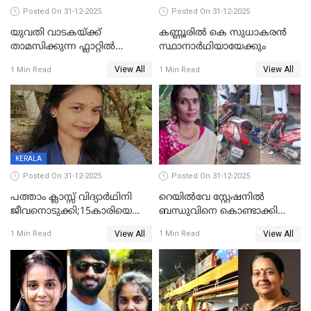
Posted On 31-12-2025
Posted On 31-12-2025
യുവതി വാടകയ്ക്ക്
കണ്ണൂരിൽ കെ സുധാകരൻ
താമസിക്കുന്ന ഫ്ലാറ്റില്‍
സ്ഥാനാർഥിയായേക്കും
തൂങ്ങിമരിച്ച നിലയില്‍;
View All
View All
1 Min Read
1 Min Read
സംഭവം കൈതപ്പൊയിലില്‍
KERALA
Posted On 31-12-2025
Posted On 31-12-2025
പത്താം ക്ലാസ്സ് വിദ്യാര്‍ഥിനി
റെയിൽവേ സ്റ്റേഷനിൽ
ജീവനൊടുക്കി;15കാരിയെ
ബന്ധുവിനെ കൊണ്ടാക്കി
കണ്ടെത്തിയത്
മടങ്ങുന്നതിനിടെ ടോറസ്സ്
View All
View All
1 Min Read
1 Min Read
കിടപ്പുമുറിയില്‍ തൂങ്ങി മരിച്ച
ലോറി സ്കൂട്ടറിൽ ഇടിച്ചു :
നിലയിൽ
യുവതിക്ക് ദാരുണാന്ത്യം