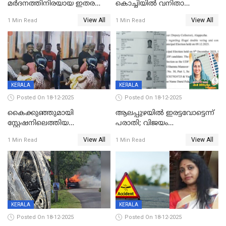
മർദനത്തിനിരയായ ഇതര
കൊച്ചിയില്‍ വനിതാ
സംസ്ഥാന തൊഴിലാളി മരിച്ചു;
ഡോക്ടര്‍ക്ക് നഷ്ടമായത് 6.38
View All
View All
1 Min Read
1 Min Read
നടുക്കുന്ന സംഭവം
കോടി രൂപ
വാളയാറിൽ
KERALA
KERALA
Posted On 18-12-2025
Posted On 18-12-2025
കൈക്കുഞ്ഞുമായി
ആലപ്പുഴയിൽ ഇരട്ടവോട്ടെന്ന്
സ്റ്റേഷനിലെത്തിയ
പരാതി; വിജയം
യുവതിയ്ക്ക് മർദ്ദനം; സിഐ
റദ്ദാക്കണമെന്ന് വലിയമരം
View All
View All
1 Min Read
1 Min Read
കരണത്തടിച്ചു; CC ടിവി
വാർഡിലെ എൽഡിഎഫ്
ദൃശ്യങ്ങൾ പുറത്ത്
സ്ഥാനാർത്ഥി
KERALA
KERALA
Posted On 18-12-2025
Posted On 18-12-2025