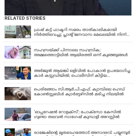
RELATED STORIES
KERALA
ഫ്രഷ് കട്ട് ഫാക്ടറി സമരം താത്കാലികമായി
നിർത്തിവെച്ചു; പ്ലാൻ്റ് ജനവാസ മേഖലയിൽ നിന്ന്
മാറ്റാൻ കമ്പനി സന്നദ്ധത അറിയിച്ചതായി പി.കെ
KERALA
ഫിറോസ് എംഎൽഎ
സഹസ്രയ്ക്ക് പിന്നാലെ സഹസ്രിക;
അമ്മത്തൊട്ടിലില്‍ ആയിരത്തി ഒന്ന് കുഞ്ഞുങ്ങള്‍
KERALA
അർജുൻ ആയങ്കി ഒളിവിൽ പോകാൻ ഉപയോഗിച്ച
കാർ കസ്റ്റഡിയിൽ; പൊലീസിന് കിട്ടിയ
വാഹനത്തിന്റെ ഉടമ അർജുന്റെ ഭാര്യ
പെരിങ്ങോം സി.ആർ.പി.എഫ്. ക്യാമ്പിലെ ഹെഡ്
കോൺസ്റ്റബിൾ ക്വാർട്ടേഴ്സിൽ മരിച്ച നിലയിൽ
LATEST NEWS
'ഓപ്പറേഷൻ റോളക്സ്'; പോക്സോ കേസിൽ
ഗുണ്ടാ തലവൻ സാഗേഷ് കുമ്പാളി അറസ്റ്റിൽ
KERALA
രാജേഷിന്റെ മൃതദേഹത്തോട് അനാദരവ്: പയ്യന്നൂർ