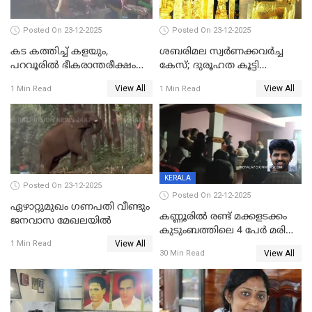
Posted On 23-12-2025
Posted On 23-12-2025
കട കത്തിച്ച് കളയും,
ശബരിമല സ്വര്‍ണക്കവര്‍ച്ച
പറവൂരില്‍ ഭീകരാന്തരീക്ഷം
കേസ്; ദുരൂഹത കൂട്ടി
സൃഷ്ടിച്ച് കുട്ടി ലഹരിസംഘം
വിദേശവ്യവസായിയുടെ മൊഴി
View All
View All
1 Min Read
1 Min Read
KERALA
Posted On 23-12-2025
Posted On 22-12-2025
ഏഴാറ്റുമുഖം ഗണപതി വീണ്ടും
കണ്ണൂരിൽ രണ്ട് മക്കളടക്കം
ജനവാസ മേഖലയിൽ
കുടുംബത്തിലെ 4 പേർ മരിച്ച
View All
നിലയിൽ
1 Min Read
View All
30 Min Read