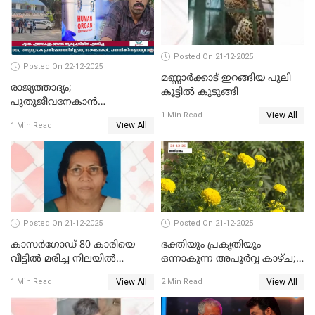
Posted On 21-12-2025
Posted On 22-12-2025
മണ്ണാർക്കാട് ഇറങ്ങിയ പുലി
രാജ്യത്താദ്യം;
കൂട്ടിൽ കുടുങ്ങി
പുതുജീവനേകാൻ
View All
ഷിബുവിന്റെ ഹൃദയം
1 Min Read
View All
1 Min Read
എറണാകുളം സർക്കാർ
ജനറൽ
ആശുപത്രിയിലെത്തിച്ചു
Posted On 21-12-2025
Posted On 21-12-2025
കാസർഗോഡ് 80 കാരിയെ
ഭക്തിയും പ്രകൃതിയും
വീട്ടിൽ മരിച്ച നിലയിൽ
ഒന്നാകുന്ന അപൂര്‍വ്വ കാഴ്ച;
കണ്ടെത്തി
ഭക്തർക്ക്
View All
View All
1 Min Read
2 Min Read
കാഴ്ചാനുഭവമൊരുക്കി
ശബരീ നന്ദനം