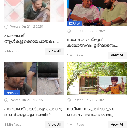
KERALA
Posted On 21-12-2025
Posted On 20-12-2025
പാലക്കാട്‌
സംസ്ഥാന സ്കൂൾ
ആൾകൂട്ടക്കൊലപാതകം;
കലോത്സവം: ഉദ്ഘാടനം
അന്വേഷണം
View All
മുഖ്യമന്ത്രി, സമാപനത്തിൽ
2 Min Read
ഊർജ്ജിതമാക്കിമാക്കി
View All
1 Min Read
മുഖ്യാതിഥിയായി
ക്രൈംബ്രാഞ്ച്
മോഹൻലാൽ
KERALA
Posted On 20-12-2025
Posted On 20-12-2025
പാലക്കാട് ആൾക്കൂട്ടക്കൊല;
നാടിനെ നടുക്കി ദാരുണ
കേസ് ക്രൈംബ്രാഞ്ചിന്;
കൊലപാതകം; അഞ്ചു
DYSPയുടെ നേതൃത്വത്തിൽ
വയസ്സുകാരനെ 'അമ്മ
View All
View All
1 Min Read
1 Min Read
അന്വേഷിക്കും
കഴുത്തുഞെരിച്ച് കൊന്നു