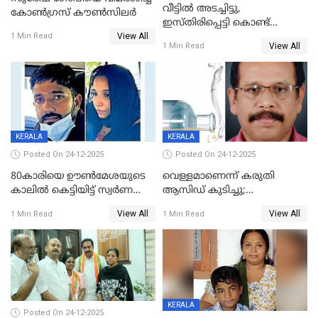
വീട്ടിൽ അടച്ചിട്ടു,
കോണ്‍ഗ്രസ് കൗണ്‍സിലര്‍
ഇസ്തിരിപ്പെട്ടി കൊണ്ട്
View All
പൊള്ളിച്ചു; 8 മാസം
1 Min Read
View All
1 Min Read
ഗർഭിണിയായ യുവതിക്ക് ക്രൂര
മർദനം
KERALA
KERALA
Posted On 24-12-2025
Posted On 24-12-2025
80കാരിയെ ഊൺമേശയുടെ
വെള്ളമാണെന്ന് കരുതി
കാലിൽ കെട്ടിയിട്ട് സ്വർണവും
ആസിഡ് കുടിച്ചു;
പണവും കവർന്നു;
ചികിത്സയിലിരുന്ന ആള്‍
View All
View All
1 Min Read
1 Min Read
കൊച്ചുമകനും സുഹൃത്തും
മരിച്ചു
അറസ്റ്റിൽ
KERALA
Posted On 24-12-2025