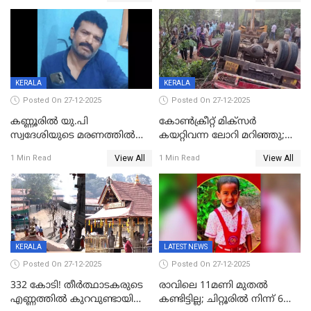
പത്തുപേരെ പുറത്താക്കി,
ചൊവ്വന്നൂരിലും നടപടി
KERALA
KERALA
Posted On 27-12-2025
Posted On 27-12-2025
കണ്ണൂരിൽ യു.പി
കോണ്‍ക്രീറ്റ് മിക്‌സര്‍
സ്വദേശിയുടെ മരണത്തിൽ
കയറ്റിവന്ന ലോറി മറിഞ്ഞു;
അഞ്ചംഗ സംഘത്തിനെതിരെ
രണ്ടുപേര്‍ക്ക് ദാരുണാന്ത്യം;
View All
View All
1 Min Read
1 Min Read
കേസ്; തർക്കമുണ്ടായത്
അപകടം കണ്ണൂരിൽ
ഫേഷ്യലിന് 300 രൂപ
ആവശ്യപ്പെട്ടതിനെച്ചൊല്ലി
KERALA
LATEST NEWS
Posted On 27-12-2025
Posted On 27-12-2025
332 കോടി! തീർത്ഥാടകരുടെ
രാവിലെ 11മണി മുതൽ
എണ്ണത്തിൽ കുറവുണ്ടായിട്ടും
കണ്ടിട്ടില്ല; ചിറ്റൂരിൽ നിന്ന് 6