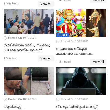
View All
ലൈംഗികമായി ഉപദ്രവിച്ചു;
1 Min Read
യുവതി
View All
1 Min Read
ക്ലീനര്‍ പിടിയിൽ
KERALA
Posted On 19-12-2025
Posted On 18-12-2025
ഗര്‍ഭിണിയെ മർദിച്ച സംഭവം;
സംസ്ഥാന സ്കൂൾ
SHOക്ക് സസ്പെൻഷൻ
കലോത്സവം: പന്തൽ
View All
കാൽനാട്ടൽ 20 ന്
1 Min Read
View All
1 Min Read
Posted On 18-12-2025
Posted On 18-12-2025
ആൾക്കൂട്ട
വീണ്ടും 'ഡിജിറ്റല്‍ അറസ്റ്റ്';