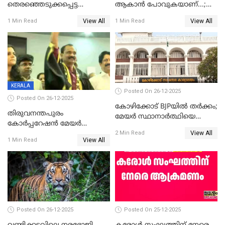
തെരഞ്ഞെടുക്കപ്പെട്ട
ആകാൻ പോവുകയാണ്...;
ശേഷമുള്ള പി ഇന്ദിരയുടെ
ആവട്ടെ, അഭിനന്ദനങ്ങൾ’;
View All
View All
1 Min Read
1 Min Read
ആദ്യ വോട്ട് അസാധു; കണ്ണൂർ
മുഖ്യമന്ത്രിയുടെ ഓഫീസ്
ഡെപ്യൂട്ടി മേയർ സ്ഥാനത്ത്
തന്നെ വിശദീകരിയ്ക്കുന്നു;
താഹിറിന് വിജയം
സത്യമിതാണ്
KERALA
Posted On 26-12-2025
Posted On 26-12-2025
കോഴിക്കോട് BJPയിൽ തർക്കം;
തിരുവനന്തപുരം
മേയർ സ്ഥാനാർത്ഥിയെ
കോര്‍പ്പറേഷന്‍ മേയര്‍
പരസ്യമായി പ്രഖ്യാപിച്ചില്ല
View All
തെരഞ്ഞെടുപ്പ്; സിപിഐഎം
2 Min Read
View All
1 Min Read
ഹൈക്കോടതിയിലേക്ക്;
സത്യപ്രതിജ്ഞ ചടങ്ങില്‍
ചട്ടലംഘനമെന്ന് പാർട്ടി
Posted On 26-12-2025
Posted On 25-12-2025