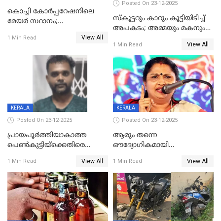
Posted On 23-12-2025
കൊച്ചി കോര്‍പ്പറേഷനിലെ
സ്കൂട്ടറും കാറും കൂട്ടിയിടിച്ച്
മേയര്‍ സ്ഥാനം;
അപകടം; അമ്മയും മകനും
കോണ്‍ഗ്രസില്‍ അതൃപതി
View All
മരിച്ചു, മറ്റൊരു മകൻ
1 Min Read
രൂക്ഷം
View All
1 Min Read
ഗുരുതരാവസ്ഥയിൽ
KERALA
KERALA
Posted On 23-12-2025
Posted On 23-12-2025
പ്രായപൂർത്തിയാകാത്ത
ആരും തന്നെ
പെൺകുട്ടിയ്ക്കെതിരെ
ഔദ്യോഗികമായി
ലൈംഗികാതിക്രമം; 36കാരന്
അറിയിച്ചിട്ടില്ല, മേയറെ
View All
View All
1 Min Read
1 Min Read
59 വർഷം തടവും 90,൦൦൦ രൂപ
കണ്ടെത്താൻ ഇന്ന് കോർ
പിഴയും ശിക്ഷ
കമ്മിറ്റി കൂടിയില്ല';
അതൃപ്തിയുമായി ദീപ്തി മേരി
വർഗീസ്