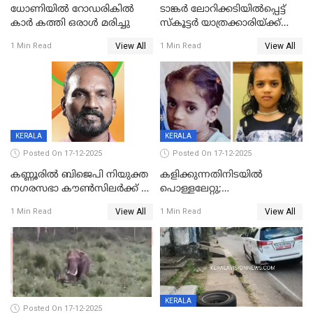
ധോണിയിൽ റോഡരികിൽ
ടാങ്കർ ലോറിക്കടിയിൽപ്പെട്ട്
കാർ കത്തി ഒരാൾ മരിച്ചു
സ്കൂട്ടർ യാത്രക്കാരിയ്ക്ക്
ദാരുണാന്ത്യം; അപകടം
View All
View All
1 Min Read
1 Min Read
കണ്ടോത്ത് ദേശീയ പാതയിൽ
KERALA
KERALA
Posted On 17-12-2025
Posted On 17-12-2025
കണ്ണൂരിൽ ബിജെപി നിയുക്ത
കളിക്കുന്നതിനിടയിൽ
നഗരസഭാ കൗൺസിലർക്ക് 36
പൊള്ളലേറ്റു;
വർഷം തടവുശിക്ഷ
ചികിത്സയിലായിരുന്ന രണ്ടാം
View All
View All
1 Min Read
1 Min Read
ക്ലാസ് വിദ്യാർത്ഥിനി മരിച്ചു
KERALA
Posted On 17-12-2025