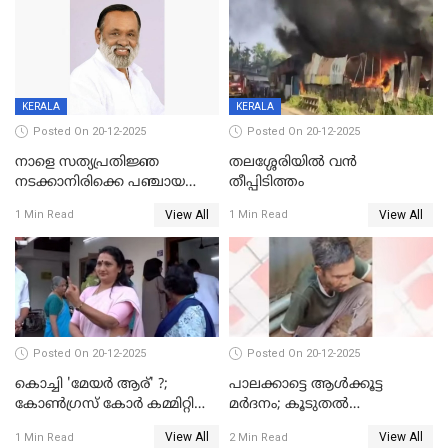
KERALA
KERALA
Posted On 20-12-2025
Posted On 20-12-2025
നാളെ സത്യപ്രതിജ്ഞ
തലശ്ശേരിയിൽ വൻ
നടക്കാനിരിക്കെ പഞ്ചായത്ത്
തീപ്പിടിത്തം
മെമ്പർ മരിച്ചു
View All
View All
1 Min Read
1 Min Read
Posted On 20-12-2025
Posted On 20-12-2025
കൊച്ചി 'മേയർ ആര്' ?;
പാലക്കാട്ടെ ആള്‍ക്കൂട്ട
കോണ്‍ഗ്രസ് കോര്‍ കമ്മിറ്റി
മര്‍ദനം; കൂടുതല്‍
യോഗം ചൊവ്വാഴ്ച
അറസ്റ്റുണ്ടാവും, മര്‍ദിച്ചത് 15
View All
View All
1 Min Read
2 Min Read
അംഗ സംഘമെന്ന് വിവരം