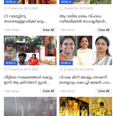
KERALA
KERALA
Posted On 23-12-2025
Posted On 23-12-2025
23 വയസ്സിനു
ആ വലിയ ശ്രമം വിഫലം;
താഴെയുള്ളവർക്ക് മദ്യം
വഴിയരികില്‍ ‌ഡോക്ടര്‍മാര്‍
നൽകിയതിനെതിരെ കർശന
ശസ്ത്രക്രിയ നടത്തിയ ലിനു
View All
View All
1 Min Read
1 Min Read
നടപടി;സ്ഥാപനങ്ങൾക്കെതിരെ
മരണത്തിന് കീഴടങ്ങി
രണ്ട് കേസുകൾ
KERALA
KERALA
Posted On 23-12-2025
Posted On 23-12-2025
വീട്ടിലെ നക്ഷത്രങ്ങൾ കെട്ടു;
വി.കെ മിനി മോളും ഷൈനി
ഇനി ആ ക്രിസ്മസ് സ്റ്റാർ
മാത്യുവും കൊച്ചി മേയർ പദം
മാത്രം; പൈതങ്ങൾക്ക്
പങ്കിടും; ദീപ്തി മേരി വർഗീസ്
View All
View All
1 Min Read
1 Min Read
വേണ്ടിയുള്ള
മേയറാകില്ല
പിടിവലിക്കിടയിൽ
അപ്പൂപ്പനെതിരെ പോക്സോ
കേസ് ഒടുവിൽ 4 ജീവനുകൾ
പൊലിഞ്ഞു