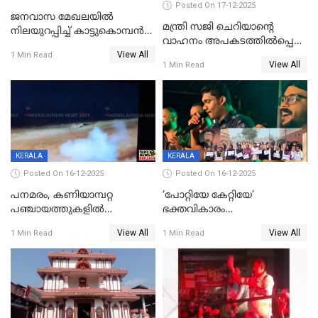
Posted On 17-12-2025
ജനവാസ മേഖലയില്‍
മന്ത്രി സജി ചെറിയാന്റെ
നിലയുറപ്പിച്ച് കാട്ടുകൊമ്പന്‍
വാഹനം അപകടത്തിൽപ്പെട്ടു;
പടയപ്പ
View All
മന്ത്രിയും സംഘവും
1 Min Read
View All
1 Min Read
രക്ഷപ്പെട്ടത് തലനാരിടയ്ക്ക്
KERALA
KERALA
Posted On 16-12-2025
Posted On 16-12-2025
പനമരം, കണിയാമ്പറ്റ
‘പോറ്റിയേ കേറ്റിയേ’
പഞ്ചായത്തുകളിൽ
ഭക്തവികാരം
ബുധനാഴ്ച വിദ്യാഭ്യാസ
വ്രണപ്പെടുത്തിയെന്നു
View All
View All
1 Min Read
1 Min Read
സ്ഥാപനങ്ങൾക്ക് അവധി
ഡിജിപിക്ക് പരാതി; ശക്തമായ
നടപടി വേണമെന്നു
സിപിഐഎമ്മും