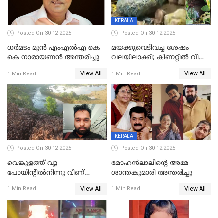
KERALA
Posted On 30-12-2025
Posted On 30-12-2025
ധർമടം മുൻ എംഎല്‍എ കെ
മയക്കുവെടിവച്ച ശേഷം
കെ നാരായണന്‍ അന്തരിച്ചു
വലയിലാക്കി; കിണറ്റിൽ വീണ
കടുവയെ പുറത്തെത്തിച്ചു
View All
View All
1 Min Read
1 Min Read
KERALA
Posted On 30-12-2025
Posted On 30-12-2025
വെങ്കുളത്ത് വ്യൂ
മോഹന്‍ലാലിന്‍റെ അമ്മ
പോയിന്റിൽനിന്നു വീണ്
ശാന്തകുമാരി അന്തരിച്ചു
യുവാവ് മരിച്ചു
View All
View All
1 Min Read
1 Min Read