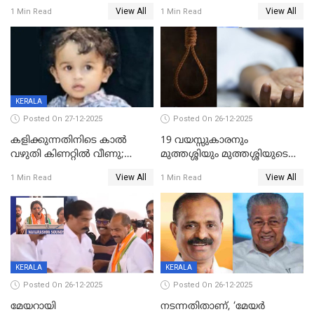
ശബരിമലയിൽ വരുമാനം
വയസ്സുകാരനെ കാണാതായി
View All
View All
1 Min Read
1 Min Read
കുതിച്ചുയരുന്നു
KERALA
Posted On 27-12-2025
Posted On 26-12-2025
കളിക്കുന്നതിനിടെ കാൽ
19 വയസ്സുകാരനും
വഴുതി കിണറ്റിൽ വീണു;
മുത്തശ്ശിയും മുത്തശ്ശിയുടെ
ഒന്നര വയസ്സുകാരന്
സഹോദരിയും വീട്ടിൽ തൂങ്ങി
View All
View All
1 Min Read
1 Min Read
ദാരുണാന്ത്യം
മരിച്ചനിലയിൽ
KERALA
KERALA
Posted On 26-12-2025
Posted On 26-12-2025
മേയറായി
നടന്നതിതാണ്, ‘മേയർ