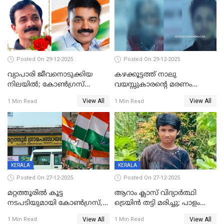
Posted On 29-12-2025
Posted On 29-12-2025
വ്യാപാരി ജീവനൊടുക്കിയ
കഴക്കൂട്ടത്ത് നാലു
നിലയില്‍; കോണ്‍ഗ്രസ്
വയസ്സുകാരന്റെ മരണം
കൗണ്‍സിലറുടെ
കൊലപാതകം: അമ്മയും
View All
View All
1 Min Read
1 Min Read
മാനസികപീഡനമെന്ന് കുറിപ്പ്
സുഹൃത്തും പൊലീസ്
കസ്റ്റഡിയിൽ
KERALA
KERALA
Posted On 27-12-2025
Posted On 27-12-2025
മറ്റത്തൂരിൽ കൂട്ട
ആറാം ക്ലാസ് വിദ്യാർത്ഥി
നടപടിയുമായി കോണ്‍ഗ്രസ്,
ട്രെയിൻ തട്ടി മരിച്ചു; പാളം
ബിജെപി പാളയത്തിലെത്തിയ
മുറിച്ചുകടക്കുന്നതിനിടെ
View All
View All
1 Min Read
1 Min Read
എട്ട് പേര്‍ ഉള്‍പ്പെടെ
അപകടം മലപ്പുറത്ത്