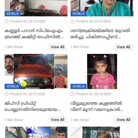
KERALA
KERALA
Posted On 22-12-2025
Posted On 22-12-2025
കണ്ണൂർ പാറാട് സിപിഐഎം
ശസ്ത്രക്രിയയ്‌ക്കിടെ യുവതി
ബ്രാഞ്ച് കമ്മിറ്റി ഓഫിസിൽ
മരിച്ചു; ചികിത്സാപ്പിഴവ്
തീയിട്ടു; നേതാക്കളുടെ
ആരോപിച്ച് ബന്ധുക്കൾ;
View All
View All
1 Min Read
1 Min Read
ചിത്രങ്ങളടക്കം കത്തിയ
സംഭവം മാവേലിക്കരയിൽ
നിലയിൽ
KERALA
KERALA
Posted On 22-12-2025
Posted On 22-12-2025
ജിപ്സി ഡ്രിഫ്റ്റ്
വീട്ടുമുറ്റത്തെ കുളത്തിൽ
ചെയ്യുന്നതിനിടെയുണ്ടായ
വീണ് മൂന്ന് വയസുകാരി
അപകടം; 14 വയസുകാരന്
മരിച്ചു
View All
View All
1 Min Read
1 Min Read
ദാരുണാന്ത്യം; ജീപ്സി
ഓടിച്ചയാൾ അറസ്റ്റിൽ.