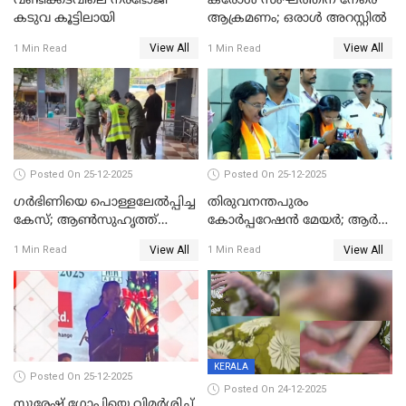
വണ്ടിക്കടവിലെ നരഭോജി
കരോള്‍ സംഘത്തിന് നേരെ
കടുവ കൂട്ടിലായി
ആക്രമണം; ഒരാള്‍ അറസ്റ്റില്‍
View All
View All
1 Min Read
1 Min Read
Posted On 25-12-2025
Posted On 25-12-2025
ഗര്‍ഭിണിയെ പൊള്ളലേല്‍പ്പിച്ച
തിരുവനന്തപുരം
കേസ്; ആണ്‍സുഹൃത്ത്
കോര്‍പ്പറേഷന്‍ മേയർ; ആര്‍
പിടിയില്‍
ശ്രീലേഖയ്ക്ക് മുൻതൂക്കം
View All
View All
1 Min Read
1 Min Read
KERALA
Posted On 25-12-2025
Posted On 24-12-2025
സുരേഷ് ഗോപിയെ വിമര്‍ശിച്ച്