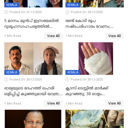
KERALA
KERALA
Posted On 31-12-2025
Posted On 30-12-2025
5 മാസം മുൻപ് ഇസ്രയേലിൽ
രണ്ട് കോടി രൂപ
ദുരൂഹസാഹചര്യത്തിൽ
നഷ്ടപരിഹാരം വേണം;
മരിച്ചനിലയിൽ കണ്ടെത്തിയ
ജിസിഡിഎക്ക് വക്കീൽ
View All
View All
1 Min Read
1 Min Read
മലയാളി യുവാവിന്റെ ഭാര്യയും
നോട്ടീസയച്ച് ഉമാ തോമസ്
മരിച്ചു
KERALA
KERALA
Posted On 30-12-2025
Posted On 30-12-2025
ഭാര്യയുടെ ദേഹത്ത് ലഹരി
ക്ലാസ് ടെസ്റ്റിൽ മാർക്ക്
ഒളിപ്പിച്ച് കുഞ്ഞുമായി യാത്ര;
കുറഞ്ഞു; 38 ഓളം
ഓട്ടോ വളഞ്ഞ് ദമ്പതികളെ
വിദ്യാർഥികളെ ട്യൂഷൻ
View All
View All
1 Min Read
1 Min Read
പിടികൂടി പൊലീസ്
സെന്ററിലെ അധ്യാപകന്‍
മർദിച്ചതായി പരാതി