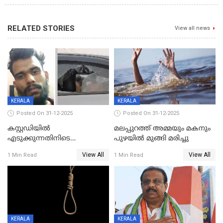
RELATED STORIES
View all news
KERALA
KERALA
Posted On 31-12-2025
Posted On 31-12-2025
കസ്റ്റഡിയിൽ
മലപ്പുറത്ത് അമ്മയും മകനും
എടുക്കുന്നതിനിടെ
പുഴയിൽ മുങ്ങി മരിച്ചു
വിലങ്ങുമായി രക്ഷപ്പെട്ട
View All
View All
1 Min Read
1 Min Read
വധശ്രമക്കേസ് പ്രതി പിടിയിൽ
KERALA
KERALA