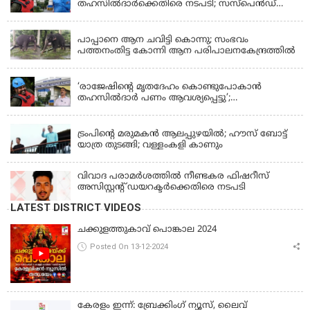
തഹസിൽദാർക്കെതിരെ നടപടി; സസ്പെൻഡ്
ചെയ്യാൻ നിർദേശം നൽകി മന്ത്രി
KERALA
പാപ്പാനെ ആന ചവിട്ടി കൊന്നു; സംഭവം
പത്തനംതിട്ട കോന്നി ആന പരിപാലനകേന്ദ്രത്തിൽ
KERALA
‘രാജേഷിന്‍റെ മൃതദേഹം കൊണ്ടുപോകാന്‍
തഹസില്‍ദാര്‍ പണം ആവശ്യപ്പെട്ടു’;
ഗുരുതരആരോപണം
LATEST NEWS
ട്രംപിന്റെ മരുമകന്‍ ആലപ്പുഴയില്‍; ഹൗസ് ബോട്ട്
യാത്ര തുടങ്ങി; വള്ളംകളി കാണും
വിവാദ പരാമര്‍ശത്തില്‍ നീണ്ടകര ഫിഷറീസ്
അസിസ്റ്റന്റ് ഡയറക്ടര്‍ക്കെതിരെ നടപടി
LATEST DISTRICT VIDEOS
ചക്കുളത്തുകാവ് പൊങ്കാല 2024
Posted On 13-12-2024
കേരളം ഇന്ന്: ബ്രേക്കിംഗ് ന്യൂസ്, ലൈവ്