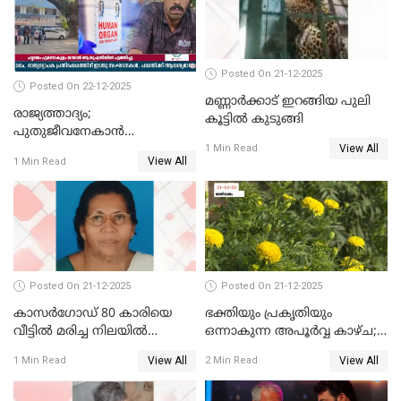
Posted On 21-12-2025
Posted On 22-12-2025
മണ്ണാർക്കാട് ഇറങ്ങിയ പുലി
രാജ്യത്താദ്യം;
കൂട്ടിൽ കുടുങ്ങി
പുതുജീവനേകാൻ
View All
ഷിബുവിന്റെ ഹൃദയം
1 Min Read
View All
1 Min Read
എറണാകുളം സർക്കാർ
ജനറൽ
ആശുപത്രിയിലെത്തിച്ചു
Posted On 21-12-2025
Posted On 21-12-2025
കാസർഗോഡ് 80 കാരിയെ
ഭക്തിയും പ്രകൃതിയും
വീട്ടിൽ മരിച്ച നിലയിൽ
ഒന്നാകുന്ന അപൂര്‍വ്വ കാഴ്ച;
കണ്ടെത്തി
ഭക്തർക്ക്
View All
View All
1 Min Read
2 Min Read
കാഴ്ചാനുഭവമൊരുക്കി
ശബരീ നന്ദനം