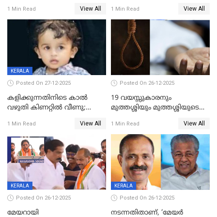
ശബരിമലയിൽ വരുമാനം
വയസ്സുകാരനെ കാണാതായി
View All
View All
1 Min Read
1 Min Read
കുതിച്ചുയരുന്നു
KERALA
Posted On 27-12-2025
Posted On 26-12-2025
കളിക്കുന്നതിനിടെ കാൽ
19 വയസ്സുകാരനും
വഴുതി കിണറ്റിൽ വീണു;
മുത്തശ്ശിയും മുത്തശ്ശിയുടെ
ഒന്നര വയസ്സുകാരന്
സഹോദരിയും വീട്ടിൽ തൂങ്ങി
View All
View All
1 Min Read
1 Min Read
ദാരുണാന്ത്യം
മരിച്ചനിലയിൽ
KERALA
KERALA
Posted On 26-12-2025
Posted On 26-12-2025
മേയറായി
നടന്നതിതാണ്, ‘മേയർ