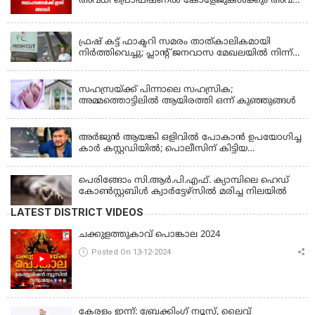
അവധി പ്രൊഫഷണൽ കോളേജുകൾക്കും അവധി
ബാധകം
KERALA
ഫ്രഷ് കട്ട് ഫാക്ടറി സമരം താത്കാലികമായി
നിർത്തിവെച്ചു; പ്ലാൻ്റ് ജനവാസ മേഖലയിൽ നിന്ന്
മാറ്റാൻ കമ്പനി സന്നദ്ധത അറിയിച്ചതായി പി.കെ
KERALA
ഫിറോസ് എംഎൽഎ
സഹസ്രയ്ക്ക് പിന്നാലെ സഹസ്രിക;
അമ്മത്തൊട്ടിലില്‍ ആയിരത്തി ഒന്ന് കുഞ്ഞുങ്ങള്‍
KERALA
അർജുൻ ആയങ്കി ഒളിവിൽ പോകാൻ ഉപയോഗിച്ച
കാർ കസ്റ്റഡിയിൽ; പൊലീസിന് കിട്ടിയ
വാഹനത്തിന്റെ ഉടമ അർജുന്റെ ഭാര്യ
പെരിങ്ങോം സി.ആർ.പി.എഫ്. ക്യാമ്പിലെ ഹെഡ്
കോൺസ്റ്റബിൾ ക്വാർട്ടേഴ്സിൽ മരിച്ച നിലയിൽ
LATEST DISTRICT VIDEOS
ചക്കുളത്തുകാവ് പൊങ്കാല 2024
Posted On 13-12-2024
കേരളം ഇന്ന്: ബ്രേക്കിംഗ് ന്യൂസ്, ലൈവ്