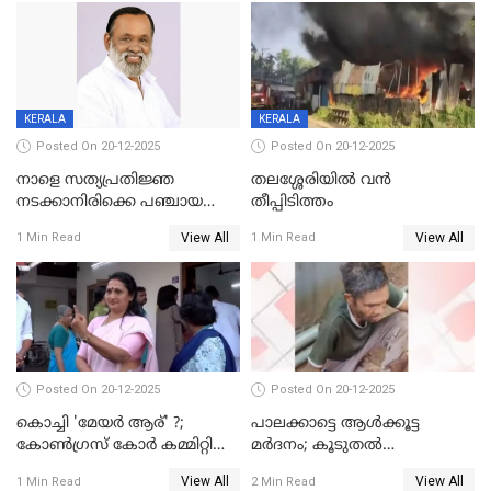
KERALA
KERALA
Posted On 20-12-2025
Posted On 20-12-2025
നാളെ സത്യപ്രതിജ്ഞ
തലശ്ശേരിയിൽ വൻ
നടക്കാനിരിക്കെ പഞ്ചായത്ത്
തീപ്പിടിത്തം
മെമ്പർ മരിച്ചു
View All
View All
1 Min Read
1 Min Read
Posted On 20-12-2025
Posted On 20-12-2025
കൊച്ചി 'മേയർ ആര്' ?;
പാലക്കാട്ടെ ആള്‍ക്കൂട്ട
കോണ്‍ഗ്രസ് കോര്‍ കമ്മിറ്റി
മര്‍ദനം; കൂടുതല്‍
യോഗം ചൊവ്വാഴ്ച
അറസ്റ്റുണ്ടാവും, മര്‍ദിച്ചത് 15
View All
View All
1 Min Read
2 Min Read
അംഗ സംഘമെന്ന് വിവരം