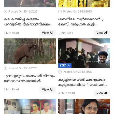
Posted On 23-12-2025
Posted On 23-12-2025
കട കത്തിച്ച് കളയും,
ശബരിമല സ്വര്‍ണക്കവര്‍ച്ച
പറവൂരില്‍ ഭീകരാന്തരീക്ഷം
കേസ്; ദുരൂഹത കൂട്ടി
സൃഷ്ടിച്ച് കുട്ടി ലഹരിസംഘം
വിദേശവ്യവസായിയുടെ മൊഴി
View All
View All
1 Min Read
1 Min Read
KERALA
Posted On 23-12-2025
Posted On 22-12-2025
ഏഴാറ്റുമുഖം ഗണപതി വീണ്ടും
കണ്ണൂരിൽ രണ്ട് മക്കളടക്കം
ജനവാസ മേഖലയിൽ
കുടുംബത്തിലെ 4 പേർ മരിച്ച
View All
നിലയിൽ
1 Min Read
View All
30 Min Read