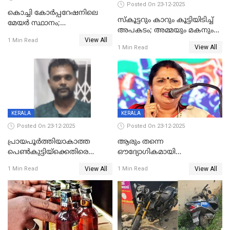
Posted On 23-12-2025
കൊച്ചി കോര്‍പ്പറേഷനിലെ
സ്കൂട്ടറും കാറും കൂട്ടിയിടിച്ച്
മേയര്‍ സ്ഥാനം;
അപകടം; അമ്മയും മകനും
കോണ്‍ഗ്രസില്‍ അതൃപതി
View All
മരിച്ചു, മറ്റൊരു മകൻ
1 Min Read
രൂക്ഷം
View All
1 Min Read
ഗുരുതരാവസ്ഥയിൽ
KERALA
KERALA
Posted On 23-12-2025
Posted On 23-12-2025
പ്രായപൂർത്തിയാകാത്ത
ആരും തന്നെ
പെൺകുട്ടിയ്ക്കെതിരെ
ഔദ്യോഗികമായി
ലൈംഗികാതിക്രമം; 36കാരന്
അറിയിച്ചിട്ടില്ല, മേയറെ
View All
View All
1 Min Read
1 Min Read
59 വർഷം തടവും 90,൦൦൦ രൂപ
കണ്ടെത്താൻ ഇന്ന് കോർ
പിഴയും ശിക്ഷ
കമ്മിറ്റി കൂടിയില്ല';
അതൃപ്തിയുമായി ദീപ്തി മേരി
വർഗീസ്