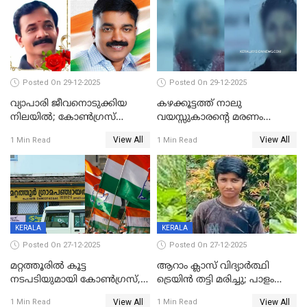
Posted On 29-12-2025
Posted On 29-12-2025
വ്യാപാരി ജീവനൊടുക്കിയ
കഴക്കൂട്ടത്ത് നാലു
നിലയില്‍; കോണ്‍ഗ്രസ്
വയസ്സുകാരന്റെ മരണം
കൗണ്‍സിലറുടെ
കൊലപാതകം: അമ്മയും
View All
View All
1 Min Read
1 Min Read
മാനസികപീഡനമെന്ന് കുറിപ്പ്
സുഹൃത്തും പൊലീസ്
കസ്റ്റഡിയിൽ
KERALA
KERALA
Posted On 27-12-2025
Posted On 27-12-2025
മറ്റത്തൂരിൽ കൂട്ട
ആറാം ക്ലാസ് വിദ്യാർത്ഥി
നടപടിയുമായി കോണ്‍ഗ്രസ്,
ട്രെയിൻ തട്ടി മരിച്ചു; പാളം
ബിജെപി പാളയത്തിലെത്തിയ
മുറിച്ചുകടക്കുന്നതിനിടെ
View All
View All
1 Min Read
1 Min Read