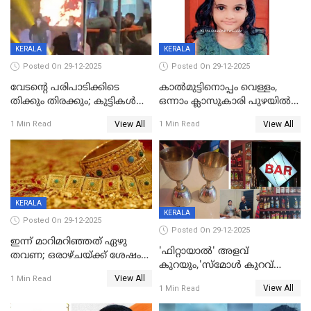
KERALA
KERALA
Posted On 29-12-2025
Posted On 29-12-2025
വേടന്റെ പരിപാടിക്കിടെ
കാൽമുട്ടിനൊപ്പം വെള്ളം,
തിക്കും തിരക്കും; കുട്ടികള്‍
ഒന്നാം ക്ലാസുകാരി പുഴയിൽ
ഉള്‍പ്പെടെ നിരവധി പേര്‍ക്ക്
മുങ്ങി മരിച്ചു; ദാരുണ സംഭവം
View All
View All
1 Min Read
1 Min Read
പരിക്ക്; പാളം മറികടന്ന
കുട്ടികൾക്കൊപ്പം
യുവാവ് ട്രെയിന്‍ തട്ടി മരിച്ചു
കളിക്കുന്നതിനിടെ
KERALA
KERALA
Posted On 29-12-2025
Posted On 29-12-2025
ഇന്ന് മാറിമറിഞ്ഞത് ഏഴു
'ഫിറ്റായാൽ' അളവ്
തവണ; ഒരാഴ്ചയ്ക്ക് ശേഷം
കുറയും,'സ്‌മോൾ കുറവ്
സ്വർണവിലയിൽ ഇടിവ്
View All
പിടികൂടി; ബാറിന് 25,000 രൂപ
1 Min Read
View All
1 Min Read
പിഴ