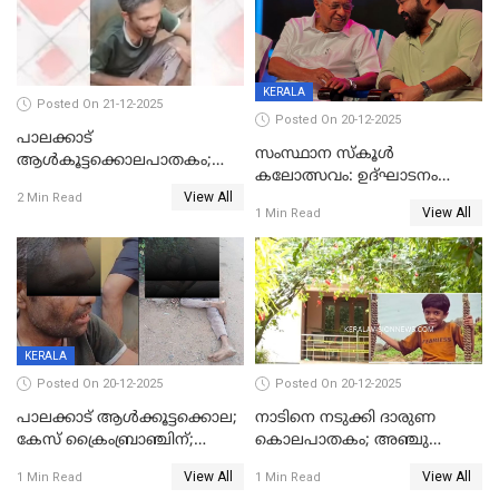
KERALA
Posted On 21-12-2025
Posted On 20-12-2025
പാലക്കാട്‌
സംസ്ഥാന സ്കൂൾ
ആൾകൂട്ടക്കൊലപാതകം;
കലോത്സവം: ഉദ്ഘാടനം
അന്വേഷണം
View All
മുഖ്യമന്ത്രി, സമാപനത്തിൽ
2 Min Read
ഊർജ്ജിതമാക്കിമാക്കി
View All
1 Min Read
മുഖ്യാതിഥിയായി
ക്രൈംബ്രാഞ്ച്
മോഹൻലാൽ
KERALA
Posted On 20-12-2025
Posted On 20-12-2025
പാലക്കാട് ആൾക്കൂട്ടക്കൊല;
നാടിനെ നടുക്കി ദാരുണ
കേസ് ക്രൈംബ്രാഞ്ചിന്;
കൊലപാതകം; അഞ്ചു
DYSPയുടെ നേതൃത്വത്തിൽ
വയസ്സുകാരനെ 'അമ്മ
View All
View All
1 Min Read
1 Min Read
അന്വേഷിക്കും
കഴുത്തുഞെരിച്ച് കൊന്നു