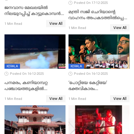
Posted On 17-12-2025
ജനവാസ മേഖലയില്‍
മന്ത്രി സജി ചെറിയാന്റെ
നിലയുറപ്പിച്ച് കാട്ടുകൊമ്പന്‍
വാഹനം അപകടത്തിൽപ്പെട്ടു;
പടയപ്പ
View All
മന്ത്രിയും സംഘവും
1 Min Read
View All
1 Min Read
രക്ഷപ്പെട്ടത് തലനാരിടയ്ക്ക്
KERALA
KERALA
Posted On 16-12-2025
Posted On 16-12-2025
പനമരം, കണിയാമ്പറ്റ
‘പോറ്റിയേ കേറ്റിയേ’
പഞ്ചായത്തുകളിൽ
ഭക്തവികാരം
ബുധനാഴ്ച വിദ്യാഭ്യാസ
വ്രണപ്പെടുത്തിയെന്നു
View All
View All
1 Min Read
1 Min Read
സ്ഥാപനങ്ങൾക്ക് അവധി
ഡിജിപിക്ക് പരാതി; ശക്തമായ
നടപടി വേണമെന്നു
സിപിഐഎമ്മും