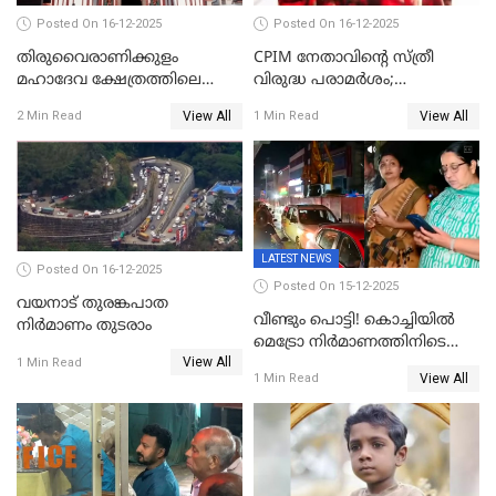
Posted On 16-12-2025
Posted On 16-12-2025
തിരുവൈരാണിക്കുളം
CPIM നേതാവിൻ്റെ സ്ത്രീ
മഹാദേവ ക്ഷേത്രത്തിലെ
വിരുദ്ധ പരാമർശം;
നടതുറപ്പ് മഹോത്സവത്തിന്
കേസെടുത്ത് പൊലീസ്
View All
View All
2 Min Read
1 Min Read
ജനുവരി 2 ന് തുടക്കമാകും
LATEST NEWS
Posted On 16-12-2025
Posted On 15-12-2025
വയനാട് തുരങ്കപാത
വീണ്ടും പൊട്ടി! കൊച്ചിയിൽ
നിർമാണം തുടരാം
മെട്രോ നിർമാണത്തിനിടെ
View All
കുടിവെള്ള പൈപ്പ് പൊട്ടി,
1 Min Read
View All
1 Min Read
റോഡിൽ ഗതാഗത കുരുക്ക്,
കലൂർ സ്റ്റേഡിയം റോഡ്
ഉപരോധിച്ച് കോൺഗ്രസ്