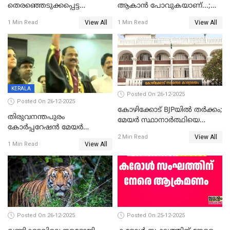
തെരഞ്ഞെടുക്കപ്പെട്ട
ആകാൻ പോവുകയാണ്...;
ശേഷമുള്ള പി ഇന്ദിരയുടെ
ആവട്ടെ, അഭിനന്ദനങ്ങൾ’;
View All
View All
1 Min Read
1 Min Read
ആദ്യ വോട്ട് അസാധു; കണ്ണൂർ
മുഖ്യമന്ത്രിയുടെ ഓഫീസ്
ഡെപ്യൂട്ടി മേയർ സ്ഥാനത്ത്
തന്നെ വിശദീകരിയ്ക്കുന്നു;
താഹിറിന് വിജയം
സത്യമിതാണ്
KERALA
Posted On 26-12-2025
Posted On 26-12-2025
കോഴിക്കോട് BJPയിൽ തർക്കം;
തിരുവനന്തപുരം
മേയർ സ്ഥാനാർത്ഥിയെ
കോര്‍പ്പറേഷന്‍ മേയര്‍
പരസ്യമായി പ്രഖ്യാപിച്ചില്ല
View All
തെരഞ്ഞെടുപ്പ്; സിപിഐഎം
2 Min Read
View All
1 Min Read
ഹൈക്കോടതിയിലേക്ക്;
സത്യപ്രതിജ്ഞ ചടങ്ങില്‍
ചട്ടലംഘനമെന്ന് പാർട്ടി
Posted On 26-12-2025
Posted On 25-12-2025