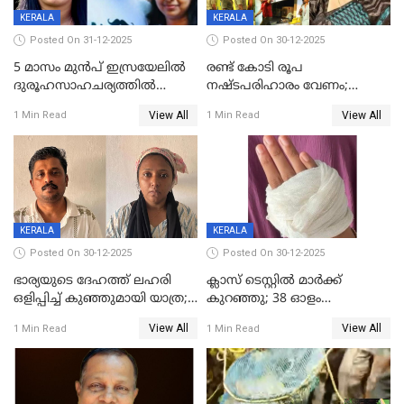
KERALA
KERALA
Posted On 31-12-2025
Posted On 30-12-2025
5 മാസം മുൻപ് ഇസ്രയേലിൽ
രണ്ട് കോടി രൂപ
ദുരൂഹസാഹചര്യത്തിൽ
നഷ്ടപരിഹാരം വേണം;
മരിച്ചനിലയിൽ കണ്ടെത്തിയ
ജിസിഡിഎക്ക് വക്കീൽ
View All
View All
1 Min Read
1 Min Read
മലയാളി യുവാവിന്റെ ഭാര്യയും
നോട്ടീസയച്ച് ഉമാ തോമസ്
മരിച്ചു
KERALA
KERALA
Posted On 30-12-2025
Posted On 30-12-2025
ഭാര്യയുടെ ദേഹത്ത് ലഹരി
ക്ലാസ് ടെസ്റ്റിൽ മാർക്ക്
ഒളിപ്പിച്ച് കുഞ്ഞുമായി യാത്ര;
കുറഞ്ഞു; 38 ഓളം
ഓട്ടോ വളഞ്ഞ് ദമ്പതികളെ
വിദ്യാർഥികളെ ട്യൂഷൻ
View All
View All
1 Min Read
1 Min Read
പിടികൂടി പൊലീസ്
സെന്ററിലെ അധ്യാപകന്‍
മർദിച്ചതായി പരാതി