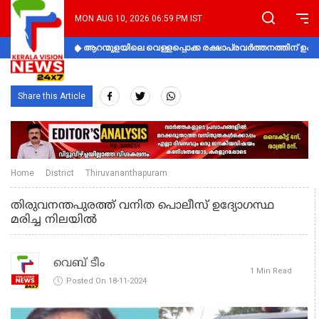
MON AUG 10, 2026 06:59 PM IST
ആറന്മുളയിലെ വെള്ളപ്പൊക്ക രക്ഷാപ്രവര്‍ത്തനത്തിന് 
Share this Article
Home
District
Thiruvananthapuram
തിരുവനന്തപുരത്ത് വനിത പൊലീസ് ഉദ്യോഗസ്ഥ
മരിച്ച നിലയിൽ
വെബ് ടീം
1 Min Read
Posted On 18-11-2024