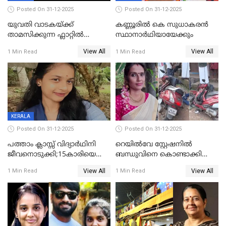
Posted On 31-12-2025
Posted On 31-12-2025
യുവതി വാടകയ്ക്ക്
കണ്ണൂരിൽ കെ സുധാകരൻ
താമസിക്കുന്ന ഫ്ലാറ്റില്‍
സ്ഥാനാർഥിയായേക്കും
തൂങ്ങിമരിച്ച നിലയില്‍;
View All
View All
1 Min Read
1 Min Read
സംഭവം കൈതപ്പൊയിലില്‍
KERALA
Posted On 31-12-2025
Posted On 31-12-2025
പത്താം ക്ലാസ്സ് വിദ്യാര്‍ഥിനി
റെയിൽവേ സ്റ്റേഷനിൽ
ജീവനൊടുക്കി;15കാരിയെ
ബന്ധുവിനെ കൊണ്ടാക്കി
കണ്ടെത്തിയത്
മടങ്ങുന്നതിനിടെ ടോറസ്സ്
View All
View All
1 Min Read
1 Min Read
കിടപ്പുമുറിയില്‍ തൂങ്ങി മരിച്ച
ലോറി സ്കൂട്ടറിൽ ഇടിച്ചു :
നിലയിൽ
യുവതിക്ക് ദാരുണാന്ത്യം