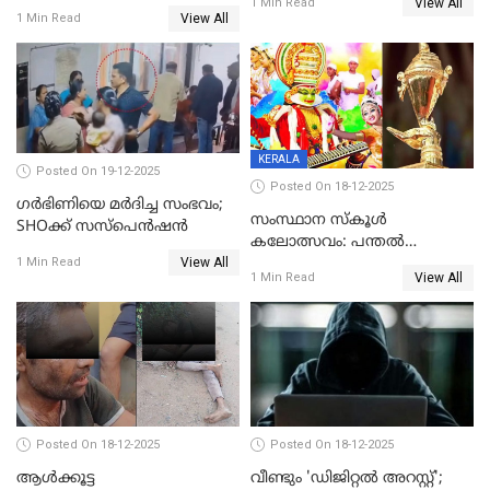
View All
ലൈംഗികമായി ഉപദ്രവിച്ചു;
1 Min Read
യുവതി
View All
1 Min Read
ക്ലീനര്‍ പിടിയിൽ
KERALA
Posted On 19-12-2025
Posted On 18-12-2025
ഗര്‍ഭിണിയെ മർദിച്ച സംഭവം;
സംസ്ഥാന സ്കൂൾ
SHOക്ക് സസ്പെൻഷൻ
കലോത്സവം: പന്തൽ
View All
കാൽനാട്ടൽ 20 ന്
1 Min Read
View All
1 Min Read
Posted On 18-12-2025
Posted On 18-12-2025
ആൾക്കൂട്ട
വീണ്ടും 'ഡിജിറ്റല്‍ അറസ്റ്റ്';