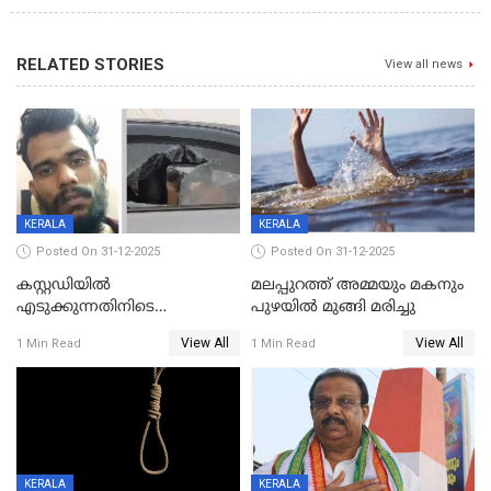
RELATED STORIES
View all news
KERALA
KERALA
Posted On 31-12-2025
Posted On 31-12-2025
കസ്റ്റഡിയിൽ
മലപ്പുറത്ത് അമ്മയും മകനും
എടുക്കുന്നതിനിടെ
പുഴയിൽ മുങ്ങി മരിച്ചു
വിലങ്ങുമായി രക്ഷപ്പെട്ട
View All
View All
1 Min Read
1 Min Read
വധശ്രമക്കേസ് പ്രതി പിടിയിൽ
KERALA
KERALA