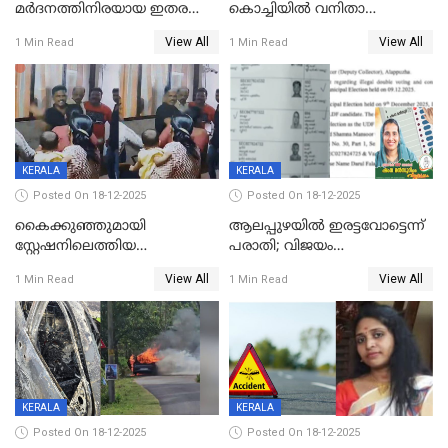
മർദനത്തിനിരയായ ഇതര
കൊച്ചിയില്‍ വനിതാ
സംസ്ഥാന തൊഴിലാളി മരിച്ചു;
ഡോക്ടര്‍ക്ക് നഷ്ടമായത് 6.38
View All
View All
1 Min Read
1 Min Read
നടുക്കുന്ന സംഭവം
കോടി രൂപ
വാളയാറിൽ
KERALA
KERALA
Posted On 18-12-2025
Posted On 18-12-2025
കൈക്കുഞ്ഞുമായി
ആലപ്പുഴയിൽ ഇരട്ടവോട്ടെന്ന്
സ്റ്റേഷനിലെത്തിയ
പരാതി; വിജയം
യുവതിയ്ക്ക് മർദ്ദനം; സിഐ
റദ്ദാക്കണമെന്ന് വലിയമരം
View All
View All
1 Min Read
1 Min Read
കരണത്തടിച്ചു; CC ടിവി
വാർഡിലെ എൽഡിഎഫ്
ദൃശ്യങ്ങൾ പുറത്ത്
സ്ഥാനാർത്ഥി
KERALA
KERALA
Posted On 18-12-2025
Posted On 18-12-2025