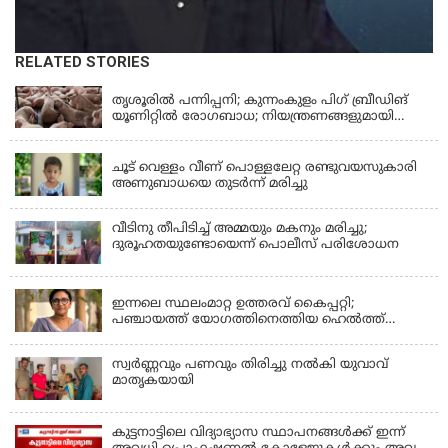
RELATED STORIES
KERALA
തൃശൂരിൽ പന്നിപ്പനി; കുന്നംകുളം പിഗ് ബ്രീഡിങ്
യൂണിറ്റിൽ രോഗബാധ; നിയന്ത്രണങ്ങളുമായി
ഭരണകൂടം
KERALA
ചൂട് വെള്ളം വീണ് പൊള്ളലേറ്റ രണ്ടുവയസുകാരി
അണുബാധയെ തുടർന്ന് മരിച്ചു
വീടിനു തീപിടിച്ച് അമ്മയും മകനും മരിച്ചു;
ദുരൂഹതയുണ്ടോയെന്ന് പൊലീസ് പരിശോധന
KERALA
ഇന്നലെ സ്ഥലംമാറ്റ ഉത്തരവ് കൈപ്പറ്റി;
പഞ്ചായത്ത് യോഗത്തിനെത്തിയ ഹെല്‍ത്ത്
ഇന്‍സ്‌പെക്ടര്‍ കുഴഞ്ഞുവീണു മരിച്ചു
സ്വർണ്ണവും പണവും തിരിച്ചു നൽകി യുവാവ്
മാതൃകയായി
കുട്ടനാട്ടിലെ വിദ്യാഭ്യാസ സ്ഥാപനങ്ങൾക്ക് ഇന്ന്