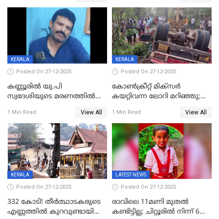
എട്ട് പേര്‍ ഉള്‍പ്പെടെ
അപകടം മലപ്പുറത്ത്
പത്തുപേരെ പുറത്താക്കി,
ചൊവ്വന്നൂരിലും നടപടി
KERALA
KERALA
Posted On 27-12-2025
Posted On 27-12-2025
കണ്ണൂരിൽ യു.പി
കോണ്‍ക്രീറ്റ് മിക്‌സര്‍
സ്വദേശിയുടെ മരണത്തിൽ
കയറ്റിവന്ന ലോറി മറിഞ്ഞു;
അഞ്ചംഗ സംഘത്തിനെതിരെ
രണ്ടുപേര്‍ക്ക് ദാരുണാന്ത്യം;
View All
View All
1 Min Read
1 Min Read
കേസ്; തർക്കമുണ്ടായത്
അപകടം കണ്ണൂരിൽ
ഫേഷ്യലിന് 300 രൂപ
ആവശ്യപ്പെട്ടതിനെച്ചൊല്ലി
KERALA
LATEST NEWS
Posted On 27-12-2025
Posted On 27-12-2025
332 കോടി! തീർത്ഥാടകരുടെ
രാവിലെ 11മണി മുതൽ
എണ്ണത്തിൽ കുറവുണ്ടായിട്ടും
കണ്ടിട്ടില്ല; ചിറ്റൂരിൽ നിന്ന് 6