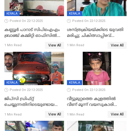
KERALA
KERALA
Posted On 22-12-2025
Posted On 22-12-2025
കണ്ണൂർ പാറാട് സിപിഐഎം
ശസ്ത്രക്രിയയ്‌ക്കിടെ യുവതി
ബ്രാഞ്ച് കമ്മിറ്റി ഓഫിസിൽ
മരിച്ചു; ചികിത്സാപ്പിഴവ്
തീയിട്ടു; നേതാക്കളുടെ
ആരോപിച്ച് ബന്ധുക്കൾ;
View All
View All
1 Min Read
1 Min Read
ചിത്രങ്ങളടക്കം കത്തിയ
സംഭവം മാവേലിക്കരയിൽ
നിലയിൽ
KERALA
KERALA
Posted On 22-12-2025
Posted On 22-12-2025
ജിപ്സി ഡ്രിഫ്റ്റ്
വീട്ടുമുറ്റത്തെ കുളത്തിൽ
ചെയ്യുന്നതിനിടെയുണ്ടായ
വീണ് മൂന്ന് വയസുകാരി
അപകടം; 14 വയസുകാരന്
മരിച്ചു
View All
View All
1 Min Read
1 Min Read
ദാരുണാന്ത്യം; ജീപ്സി
ഓടിച്ചയാൾ അറസ്റ്റിൽ.