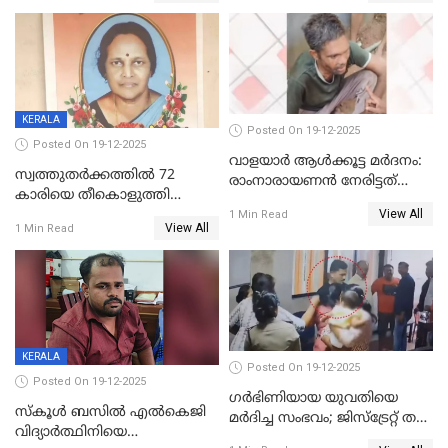
KERALA
Posted On 19-12-2025
Posted On 19-12-2025
വാളയാർ ആൾക്കൂട്ട മർദനം:
സ്വത്തുതര്‍ക്കത്തില്‍ 72
രാംനാരായണൻ നേരിട്ടത്
കാരിയെ തീകൊളുത്തി
കൊടും ക്രൂരത; ശരീരത്തിൽ
View All
കൊന്നു;
1 Min Read
നാൽപ്പതിലേറെ
View All
1 Min Read
ക്രൂരകൊലപാതകത്തില്‍
മുറിവുകളെന്ന് പോസ്റ്റ്‌മോർട്ടം
സഹോദരിപുത്രന് ജീവപര്യന്തം
റിപ്പോർട്ട്
KERALA
Posted On 19-12-2025
Posted On 19-12-2025
ഗര്‍ഭിണിയായ യുവതിയെ
സ്കൂൾ ബസിൽ എൽകെജി
മര്‍ദിച്ച സംഭവം; ജിസ്‌ട്രേറ്റ് തല
വിദ്യാര്‍ത്ഥിനിയെ
അന്വേഷണം വേണമെന്ന്