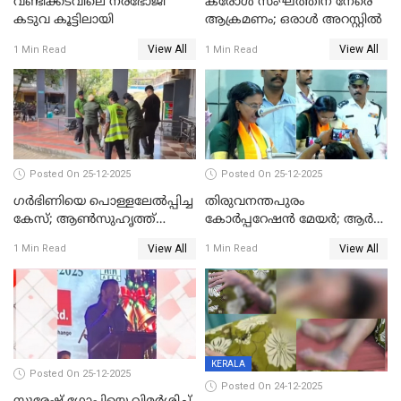
വണ്ടിക്കടവിലെ നരഭോജി
കരോള്‍ സംഘത്തിന് നേരെ
കടുവ കൂട്ടിലായി
ആക്രമണം; ഒരാള്‍ അറസ്റ്റില്‍
View All
View All
1 Min Read
1 Min Read
Posted On 25-12-2025
Posted On 25-12-2025
ഗര്‍ഭിണിയെ പൊള്ളലേല്‍പ്പിച്ച
തിരുവനന്തപുരം
കേസ്; ആണ്‍സുഹൃത്ത്
കോര്‍പ്പറേഷന്‍ മേയർ; ആര്‍
പിടിയില്‍
ശ്രീലേഖയ്ക്ക് മുൻതൂക്കം
View All
View All
1 Min Read
1 Min Read
KERALA
Posted On 25-12-2025
Posted On 24-12-2025