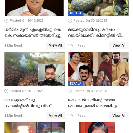
KERALA
Posted On 30-12-2025
Posted On 30-12-2025
ധർമടം മുൻ എംഎല്‍എ കെ
മയക്കുവെടിവച്ച ശേഷം
കെ നാരായണന്‍ അന്തരിച്ചു
വലയിലാക്കി; കിണറ്റിൽ വീണ
കടുവയെ പുറത്തെത്തിച്ചു
View All
View All
1 Min Read
1 Min Read
KERALA
Posted On 30-12-2025
Posted On 30-12-2025
വെങ്കുളത്ത് വ്യൂ
മോഹന്‍ലാലിന്‍റെ അമ്മ
പോയിന്റിൽനിന്നു വീണ്
ശാന്തകുമാരി അന്തരിച്ചു
യുവാവ് മരിച്ചു
View All
View All
1 Min Read
1 Min Read