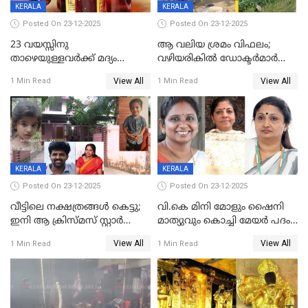
KERALA
KERALA
Posted On 23-12-2025
Posted On 23-12-2025
23 വയസ്സിനു
ആ വലിയ ശ്രമം വിഫലം;
താഴെയുള്ളവർക്ക് മദ്യം
വഴിയരികില്‍ ‌ഡോക്ടര്‍മാര്‍
നൽകിയതിനെതിരെ കർശന
ശസ്ത്രക്രിയ നടത്തിയ ലിനു
View All
View All
1 Min Read
1 Min Read
നടപടി;സ്ഥാപനങ്ങൾക്കെതിരെ
മരണത്തിന് കീഴടങ്ങി
രണ്ട് കേസുകൾ
KERALA
KERALA
Posted On 23-12-2025
Posted On 23-12-2025
വീട്ടിലെ നക്ഷത്രങ്ങൾ കെട്ടു;
വി.കെ മിനി മോളും ഷൈനി
ഇനി ആ ക്രിസ്മസ് സ്റ്റാർ
മാത്യുവും കൊച്ചി മേയർ പദം
മാത്രം; പൈതങ്ങൾക്ക്
പങ്കിടും; ദീപ്തി മേരി വർഗീസ്
View All
View All
1 Min Read
1 Min Read
വേണ്ടിയുള്ള
മേയറാകില്ല
പിടിവലിക്കിടയിൽ
അപ്പൂപ്പനെതിരെ പോക്സോ
കേസ് ഒടുവിൽ 4 ജീവനുകൾ
പൊലിഞ്ഞു