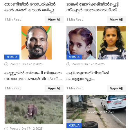
ധോണിയിൽ റോഡരികിൽ
ടാങ്കർ ലോറിക്കടിയിൽപ്പെട്ട്
കാർ കത്തി ഒരാൾ മരിച്ചു
സ്കൂട്ടർ യാത്രക്കാരിയ്ക്ക്
ദാരുണാന്ത്യം; അപകടം
View All
View All
1 Min Read
1 Min Read
കണ്ടോത്ത് ദേശീയ പാതയിൽ
KERALA
KERALA
Posted On 17-12-2025
Posted On 17-12-2025
കണ്ണൂരിൽ ബിജെപി നിയുക്ത
കളിക്കുന്നതിനിടയിൽ
നഗരസഭാ കൗൺസിലർക്ക് 36
പൊള്ളലേറ്റു;
വർഷം തടവുശിക്ഷ
ചികിത്സയിലായിരുന്ന രണ്ടാം
View All
View All
1 Min Read
1 Min Read
ക്ലാസ് വിദ്യാർത്ഥിനി മരിച്ചു
KERALA
Posted On 17-12-2025