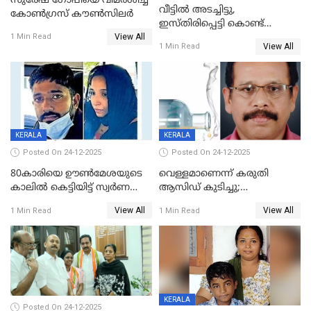
സുരേഷ് ഗോപിയെ വിമര്‍ശിച്ച്
വീട്ടിൽ അടച്ചിട്ടു,
കോണ്‍ഗ്രസ് കൗണ്‍സിലര്‍
ഇസ്തിരിപ്പെട്ടി കൊണ്ട്
View All
പൊള്ളിച്ചു; 8 മാസം
1 Min Read
View All
1 Min Read
ഗർഭിണിയായ യുവതിക്ക് ക്രൂര
മർദനം
KERALA
KERALA
Posted On 24-12-2025
Posted On 24-12-2025
80കാരിയെ ഊൺമേശയുടെ
വെള്ളമാണെന്ന് കരുതി
കാലിൽ കെട്ടിയിട്ട് സ്വർണവും
ആസിഡ് കുടിച്ചു;
പണവും കവർന്നു;
ചികിത്സയിലിരുന്ന ആള്‍
View All
View All
1 Min Read
1 Min Read
കൊച്ചുമകനും സുഹൃത്തും
മരിച്ചു
അറസ്റ്റിൽ
KERALA
Posted On 24-12-2025