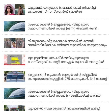
യൂട്യൂബർ ധന്യയുടെ (ഹെലൻ ഓഫ് സ്പാർട്ട)
ലൈസൻസ് സസ്‌പെൻഡ് ചെയ്തു
KERALA
സംസ്ഥാനത്ത് 6 ജില്ലകളിലെ വിദ്യാഭ്യാസ
സ്ഥാപനങ്ങൾക്ക് നാളെ (ശനി) അവധി; രണ്ട്
ജില്ലകളിൽ അവധി പ്രൊഫഷണൽ കോളേജുകൾ
KERALA
ഒഴികെ
നിയന്ത്രണം വിട്ട ബൈക്ക് റോഡിൽ തെന്നി
ബസിനടിയിലേക്ക് മറിഞ്ഞ് യുവതിക്ക് ദാരുണാന്ത്യം
KERALA
മുഖ്യമന്ത്രിയെ അപകീർത്തിപ്പെടുത്തുന്ന
ഫേസ്‌ബുക്ക് പോസ്റ്റ്; ബേപ്പൂർ സ്വദേശി അറസ്റ്റിൽ
KERALA
ഓപ്പറേഷൻ തൂഫാൻ: തൃശൂർ സിറ്റി ജില്ലയിൽ
രണ്ടുമാസത്തിനുള്ളിൽ 275 കേസുകൾ, 344 അറസ്റ്റ്
KERALA
സംസ്ഥാനത്ത് 6 ജില്ലകളിലെ വിദ്യാഭ്യാസ
സ്ഥാപനങ്ങൾക്ക് നാളെ (വെള്ളിയാഴ്ച) അവധി
KERALA
തൃശൂരിൽ സ്വകാര്യബസ് വാഹനങ്ങളില്‍ ഇടിച്ച്