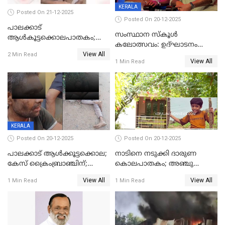
KERALA
Posted On 21-12-2025
Posted On 20-12-2025
പാലക്കാട്‌
സംസ്ഥാന സ്കൂൾ
ആൾകൂട്ടക്കൊലപാതകം;
കലോത്സവം: ഉദ്ഘാടനം
അന്വേഷണം
View All
മുഖ്യമന്ത്രി, സമാപനത്തിൽ
2 Min Read
ഊർജ്ജിതമാക്കിമാക്കി
View All
1 Min Read
മുഖ്യാതിഥിയായി
ക്രൈംബ്രാഞ്ച്
മോഹൻലാൽ
KERALA
Posted On 20-12-2025
Posted On 20-12-2025
പാലക്കാട് ആൾക്കൂട്ടക്കൊല;
നാടിനെ നടുക്കി ദാരുണ
കേസ് ക്രൈംബ്രാഞ്ചിന്;
കൊലപാതകം; അഞ്ചു
DYSPയുടെ നേതൃത്വത്തിൽ
വയസ്സുകാരനെ 'അമ്മ
View All
View All
1 Min Read
1 Min Read
അന്വേഷിക്കും
കഴുത്തുഞെരിച്ച് കൊന്നു