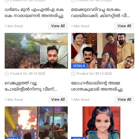
Posted On 30-12-2025
Posted On 30-12-2025
ധർമടം മുൻ എംഎല്‍എ കെ
മയക്കുവെടിവച്ച ശേഷം
കെ നാരായണന്‍ അന്തരിച്ചു
വലയിലാക്കി; കിണറ്റിൽ വീണ
കടുവയെ പുറത്തെത്തിച്ചു
View All
View All
1 Min Read
1 Min Read
KERALA
Posted On 30-12-2025
Posted On 30-12-2025
വെങ്കുളത്ത് വ്യൂ
മോഹന്‍ലാലിന്‍റെ അമ്മ
പോയിന്റിൽനിന്നു വീണ്
ശാന്തകുമാരി അന്തരിച്ചു
യുവാവ് മരിച്ചു
View All
View All
1 Min Read
1 Min Read