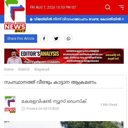
FRI AUG 7, 2026 10:33 PM IST
വിജയ്‌യിൽ നിന്ന് വിവാഹമോചനം വേണ്ട; കോടതിയിൽ നിലപാ
Share this Article
Home
District
Wayanad
സംസ്ഥാനത്ത് വീണ്ടും കാട്ടാന ആക്രമണം
കേരളവിഷൻ ന്യൂസ് ഡെസ്‌ക്
1 Min Read
Posted On 02-12-2025