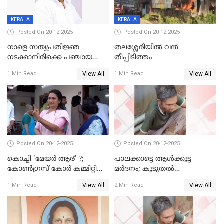
KERALA
KERALA
Posted On 20-12-2025
Posted On 20-12-2025
നാളെ സത്യപ്രതിജ്ഞ
തലശ്ശേരിയിൽ വൻ
നടക്കാനിരിക്കെ പഞ്ചായത്ത്
തീപ്പിടിത്തം
മെമ്പർ മരിച്ചു
View All
View All
1 Min Read
1 Min Read
Posted On 20-12-2025
Posted On 20-12-2025
കൊച്ചി 'മേയർ ആര്' ?;
പാലക്കാട്ടെ ആള്‍ക്കൂട്ട
കോണ്‍ഗ്രസ് കോര്‍ കമ്മിറ്റി
മര്‍ദനം; കൂടുതല്‍
യോഗം ചൊവ്വാഴ്ച
അറസ്റ്റുണ്ടാവും, മര്‍ദിച്ചത് 15
View All
View All
1 Min Read
2 Min Read
അംഗ സംഘമെന്ന് വിവരം