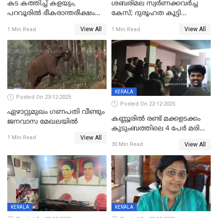
കട കത്തിച്ച് കളയും,
ശബരിമല സ്വര്‍ണക്കവര്‍ച്ച
പറവൂരില്‍ ഭീകരാന്തരീക്ഷം
കേസ്; ദുരൂഹത കൂട്ടി
സൃഷ്ടിച്ച് കുട്ടി ലഹരിസംഘം
വിദേശവ്യവസായിയുടെ മൊഴി
View All
View All
1 Min Read
1 Min Read
KERALA
Posted On 23-12-2025
Posted On 22-12-2025
ഏഴാറ്റുമുഖം ഗണപതി വീണ്ടും
കണ്ണൂരിൽ രണ്ട് മക്കളടക്കം
ജനവാസ മേഖലയിൽ
കുടുംബത്തിലെ 4 പേർ മരിച്ച
View All
നിലയിൽ
1 Min Read
View All
30 Min Read
KERALA
KERALA