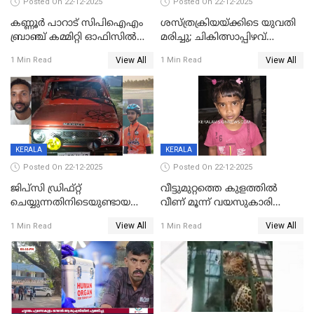
Posted On 22-12-2025
Posted On 22-12-2025
കണ്ണൂർ പാറാട് സിപിഐഎം
ശസ്ത്രക്രിയയ്‌ക്കിടെ യുവതി
ബ്രാഞ്ച് കമ്മിറ്റി ഓഫിസിൽ
മരിച്ചു; ചികിത്സാപ്പിഴവ്
തീയിട്ടു; നേതാക്കളുടെ
ആരോപിച്ച് ബന്ധുക്കൾ;
View All
View All
1 Min Read
1 Min Read
ചിത്രങ്ങളടക്കം കത്തിയ
സംഭവം മാവേലിക്കരയിൽ
നിലയിൽ
KERALA
KERALA
Posted On 22-12-2025
Posted On 22-12-2025
ജിപ്സി ഡ്രിഫ്റ്റ്
വീട്ടുമുറ്റത്തെ കുളത്തിൽ
ചെയ്യുന്നതിനിടെയുണ്ടായ
വീണ് മൂന്ന് വയസുകാരി
അപകടം; 14 വയസുകാരന്
മരിച്ചു
View All
View All
1 Min Read
1 Min Read
ദാരുണാന്ത്യം; ജീപ്സി
ഓടിച്ചയാൾ അറസ്റ്റിൽ.