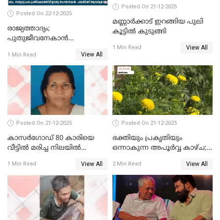
Posted On 21-12-2025
Posted On 22-12-2025
മണ്ണാർക്കാട് ഇറങ്ങിയ പുലി
രാജ്യത്താദ്യം;
കൂട്ടിൽ കുടുങ്ങി
പുതുജീവനേകാൻ
View All
ഷിബുവിന്റെ ഹൃദയം
1 Min Read
View All
1 Min Read
എറണാകുളം സർക്കാർ
ജനറൽ
ആശുപത്രിയിലെത്തിച്ചു
Posted On 21-12-2025
Posted On 21-12-2025
കാസർഗോഡ് 80 കാരിയെ
ഭക്തിയും പ്രകൃതിയും
വീട്ടിൽ മരിച്ച നിലയിൽ
ഒന്നാകുന്ന അപൂര്‍വ്വ കാഴ്ച;
കണ്ടെത്തി
ഭക്തർക്ക്
View All
View All
1 Min Read
2 Min Read
കാഴ്ചാനുഭവമൊരുക്കി
ശബരീ നന്ദനം