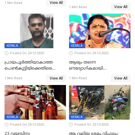
View All
മരിച്ചു, മറ്റൊരു മകൻ
1 Min Read
രൂക്ഷം
View All
1 Min Read
ഗുരുതരാവസ്ഥയിൽ
KERALA
KERALA
Posted On 23-12-2025
Posted On 23-12-2025
പ്രായപൂർത്തിയാകാത്ത
ആരും തന്നെ
പെൺകുട്ടിയ്ക്കെതിരെ
ഔദ്യോഗികമായി
ലൈംഗികാതിക്രമം; 36കാരന്
അറിയിച്ചിട്ടില്ല, മേയറെ
View All
View All
1 Min Read
1 Min Read
59 വർഷം തടവും 90,൦൦൦ രൂപ
കണ്ടെത്താൻ ഇന്ന് കോർ
പിഴയും ശിക്ഷ
കമ്മിറ്റി കൂടിയില്ല';
അതൃപ്തിയുമായി ദീപ്തി മേരി
വർഗീസ്
KERALA
KERALA
Posted On 23-12-2025
Posted On 23-12-2025
23 വയസ്സിനു
ആ വലിയ ശ്രമം വിഫലം;