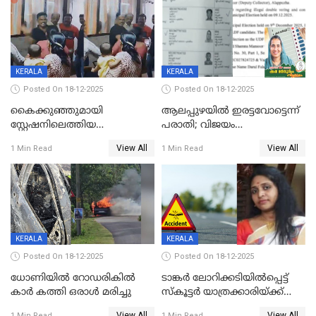
വാളയാറിൽ
KERALA
KERALA
Posted On 18-12-2025
Posted On 18-12-2025
കൈക്കുഞ്ഞുമായി
ആലപ്പുഴയിൽ ഇരട്ടവോട്ടെന്ന്
സ്റ്റേഷനിലെത്തിയ
പരാതി; വിജയം
യുവതിയ്ക്ക് മർദ്ദനം; സിഐ
റദ്ദാക്കണമെന്ന് വലിയമരം
View All
View All
1 Min Read
1 Min Read
കരണത്തടിച്ചു; CC ടിവി
വാർഡിലെ എൽഡിഎഫ്
ദൃശ്യങ്ങൾ പുറത്ത്
സ്ഥാനാർത്ഥി
KERALA
KERALA
Posted On 18-12-2025
Posted On 18-12-2025
ധോണിയിൽ റോഡരികിൽ
ടാങ്കർ ലോറിക്കടിയിൽപ്പെട്ട്
കാർ കത്തി ഒരാൾ മരിച്ചു
സ്കൂട്ടർ യാത്രക്കാരിയ്ക്ക്
ദാരുണാന്ത്യം; അപകടം
View All
View All
1 Min Read
1 Min Read