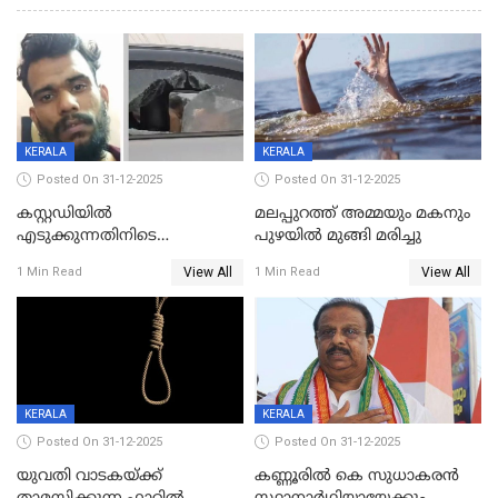
KERALA
KERALA
Posted On 31-12-2025
Posted On 31-12-2025
കസ്റ്റഡിയിൽ
മലപ്പുറത്ത് അമ്മയും മകനും
എടുക്കുന്നതിനിടെ
പുഴയിൽ മുങ്ങി മരിച്ചു
വിലങ്ങുമായി രക്ഷപ്പെട്ട
View All
View All
1 Min Read
1 Min Read
വധശ്രമക്കേസ് പ്രതി പിടിയിൽ
KERALA
KERALA
Posted On 31-12-2025
Posted On 31-12-2025
യുവതി വാടകയ്ക്ക്
കണ്ണൂരിൽ കെ സുധാകരൻ