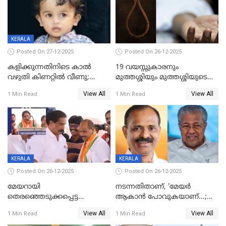
KERALA
Posted On 27-12-2025
Posted On 26-12-2025
കളിക്കുന്നതിനിടെ കാൽ
19 വയസ്സുകാരനും
വഴുതി കിണറ്റിൽ വീണു;
മുത്തശ്ശിയും മുത്തശ്ശിയുടെ
ഒന്നര വയസ്സുകാരന്
സഹോദരിയും വീട്ടിൽ തൂങ്ങി
View All
View All
1 Min Read
1 Min Read
ദാരുണാന്ത്യം
മരിച്ചനിലയിൽ
KERALA
KERALA
Posted On 26-12-2025
Posted On 26-12-2025
മേയറായി
നടന്നതിതാണ്, ‘മേയർ
തെരഞ്ഞെടുക്കപ്പെട്ട
ആകാൻ പോവുകയാണ്...;
ശേഷമുള്ള പി ഇന്ദിരയുടെ
ആവട്ടെ, അഭിനന്ദനങ്ങൾ’;
View All
View All
1 Min Read
1 Min Read
ആദ്യ വോട്ട് അസാധു; കണ്ണൂർ
മുഖ്യമന്ത്രിയുടെ ഓഫീസ്