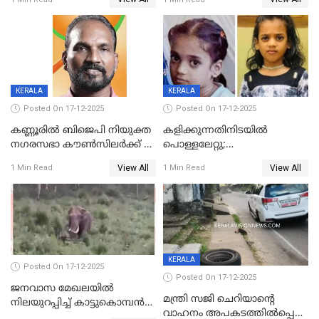
കണ്ടോത്ത് ദേശീയ പാതയിൽ
KERALA
KERALA
Posted On 17-12-2025
Posted On 17-12-2025
കണ്ണൂരിൽ ബിജെപി നിയുക്ത
കളിക്കുന്നതിനിടയിൽ
നഗരസഭാ കൗൺസിലർക്ക് 36
പൊള്ളലേറ്റു;
വർഷം തടവുശിക്ഷ
ചികിത്സയിലായിരുന്ന രണ്ടാം
View All
View All
1 Min Read
1 Min Read
ക്ലാസ് വിദ്യാർത്ഥിനി മരിച്ചു
KERALA
Posted On 17-12-2025
Posted On 17-12-2025
ജനവാസ മേഖലയില്‍
മന്ത്രി സജി ചെറിയാന്റെ
നിലയുറപ്പിച്ച് കാട്ടുകൊമ്പന്‍
വാഹനം അപകടത്തിൽപ്പെട്ടു;
പടയപ്പ