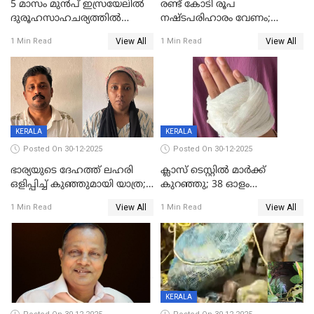
5 മാസം മുൻപ് ഇസ്രയേലിൽ
രണ്ട് കോടി രൂപ
ദുരൂഹസാഹചര്യത്തിൽ
നഷ്ടപരിഹാരം വേണം;
മരിച്ചനിലയിൽ കണ്ടെത്തിയ
ജിസിഡിഎക്ക് വക്കീൽ
View All
View All
1 Min Read
1 Min Read
മലയാളി യുവാവിന്റെ ഭാര്യയും
നോട്ടീസയച്ച് ഉമാ തോമസ്
മരിച്ചു
KERALA
KERALA
Posted On 30-12-2025
Posted On 30-12-2025
ഭാര്യയുടെ ദേഹത്ത് ലഹരി
ക്ലാസ് ടെസ്റ്റിൽ മാർക്ക്
ഒളിപ്പിച്ച് കുഞ്ഞുമായി യാത്ര;
കുറഞ്ഞു; 38 ഓളം
ഓട്ടോ വളഞ്ഞ് ദമ്പതികളെ
വിദ്യാർഥികളെ ട്യൂഷൻ
View All
View All
1 Min Read
1 Min Read
പിടികൂടി പൊലീസ്
സെന്ററിലെ അധ്യാപകന്‍
മർദിച്ചതായി പരാതി
KERALA