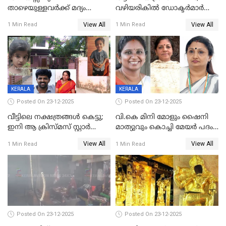
താഴെയുള്ളവർക്ക് മദ്യം
വഴിയരികില്‍ ‌ഡോക്ടര്‍മാര്‍
നൽകിയതിനെതിരെ കർശന
ശസ്ത്രക്രിയ നടത്തിയ ലിനു
View All
View All
1 Min Read
1 Min Read
നടപടി;സ്ഥാപനങ്ങൾക്കെതിരെ
മരണത്തിന് കീഴടങ്ങി
രണ്ട് കേസുകൾ
KERALA
KERALA
Posted On 23-12-2025
Posted On 23-12-2025
വീട്ടിലെ നക്ഷത്രങ്ങൾ കെട്ടു;
വി.കെ മിനി മോളും ഷൈനി
ഇനി ആ ക്രിസ്മസ് സ്റ്റാർ
മാത്യുവും കൊച്ചി മേയർ പദം
മാത്രം; പൈതങ്ങൾക്ക്
പങ്കിടും; ദീപ്തി മേരി വർഗീസ്
View All
View All
1 Min Read
1 Min Read
വേണ്ടിയുള്ള
മേയറാകില്ല
പിടിവലിക്കിടയിൽ
അപ്പൂപ്പനെതിരെ പോക്സോ
കേസ് ഒടുവിൽ 4 ജീവനുകൾ
പൊലിഞ്ഞു
Posted On 23-12-2025
Posted On 23-12-2025