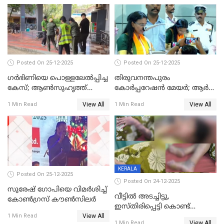
Posted On 25-12-2025
Posted On 25-12-2025
ഗര്‍ഭിണിയെ പൊള്ളലേല്‍പ്പിച്ച
തിരുവനന്തപുരം
കേസ്; ആണ്‍സുഹൃത്ത്
കോര്‍പ്പറേഷന്‍ മേയർ; ആര്‍
പിടിയില്‍
ശ്രീലേഖയ്ക്ക് മുൻതൂക്കം
View All
View All
1 Min Read
1 Min Read
KERALA
Posted On 25-12-2025
Posted On 24-12-2025
സുരേഷ് ഗോപിയെ വിമര്‍ശിച്ച്
വീട്ടിൽ അടച്ചിട്ടു,
കോണ്‍ഗ്രസ് കൗണ്‍സിലര്‍
ഇസ്തിരിപ്പെട്ടി കൊണ്ട്
View All
പൊള്ളിച്ചു; 8 മാസം
1 Min Read
View All
1 Min Read