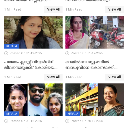
താമസിക്കുന്ന ഫ്ലാറ്റില്‍
സ്ഥാനാർഥിയായേക്കും
തൂങ്ങിമരിച്ച നിലയില്‍;
View All
View All
1 Min Read
1 Min Read
സംഭവം കൈതപ്പൊയിലില്‍
KERALA
Posted On 31-12-2025
Posted On 31-12-2025
പത്താം ക്ലാസ്സ് വിദ്യാര്‍ഥിനി
റെയിൽവേ സ്റ്റേഷനിൽ
ജീവനൊടുക്കി;15കാരിയെ
ബന്ധുവിനെ കൊണ്ടാക്കി
കണ്ടെത്തിയത്
മടങ്ങുന്നതിനിടെ ടോറസ്സ്
View All
View All
1 Min Read
1 Min Read
കിടപ്പുമുറിയില്‍ തൂങ്ങി മരിച്ച
ലോറി സ്കൂട്ടറിൽ ഇടിച്ചു :
നിലയിൽ
യുവതിക്ക് ദാരുണാന്ത്യം
KERALA
KERALA
Posted On 31-12-2025
Posted On 30-12-2025