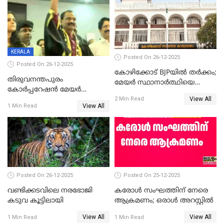
ഡെപ്യൂട്ടി മേയർ സ്ഥാനത്ത്
തന്നെ വിശദീകരിയ്ക്കുന്നു;
താഹിറിന് വിജയം
സത്യമിതാണ്
KERALA
Posted On 26-12-2025
Posted On 26-12-2025
കോഴിക്കോട് BJPയിൽ തർക്കം;
തിരുവനന്തപുരം
മേയർ സ്ഥാനാർത്ഥിയെ
കോര്‍പ്പറേഷന്‍ മേയര്‍
പരസ്യമായി പ്രഖ്യാപിച്ചില്ല
View All
തെരഞ്ഞെടുപ്പ്; സിപിഐഎം
2 Min Read
View All
1 Min Read
ഹൈക്കോടതിയിലേക്ക്;
സത്യപ്രതിജ്ഞ ചടങ്ങില്‍
ചട്ടലംഘനമെന്ന് പാർട്ടി
Posted On 26-12-2025
Posted On 25-12-2025
വണ്ടിക്കടവിലെ നരഭോജി
കരോള്‍ സംഘത്തിന് നേരെ
കടുവ കൂട്ടിലായി
ആക്രമണം; ഒരാള്‍ അറസ്റ്റില്‍
View All
View All
1 Min Read
1 Min Read