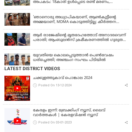
അപകടം: 18കാരി ഉൾപ്പെടെ രണ്ട് മരണം,
പത്തോളം പേർക്ക് പരിക്ക്
KERALA
'ഞാനൊരു അധ്യാപികയാണ്, ആണ്‍കുട്ടീന്റെ
അമ്മയാണ്‌, MDMA കൊടുത്തിട്ടില്ല; കീർത്തന
മാധ്യമങ്ങളോട്; പൊലീസ് കസ്റ്റഡിയിൽ വിട്ട്
കോടതി, ജാമ്യാപേക്ഷ തള്ളി
ആര്‍ രാജേഷിന്റെ മൃതദേഹത്തോട് അനാദരവെന്ന്
പരാതി; ആംബുലന്‍സ് ക്രമീകരണത്തില്‍ ഗുരുതര
വീഴ്ച; മൃതദേഹം ചാവക്കാട് വരെ എത്തിച്ചത്
ഫ്രീസര്‍ സംവിധാനം ഇല്ലാതെയെന്നും ആരോപണം
യുവതിയെ കൊലപ്പെടുത്താൻ പെൺവേഷം
ധരിച്ചെത്തി; അഞ്ചംഗ സംഘം പിടിയിൽ
LATEST DISTRICT VIDEOS
ചക്കുളത്തുകാവ് പൊങ്കാല 2024
Posted On 13-12-2024
കേരളം ഇന്ന്: ബ്രേക്കിംഗ് ന്യൂസ്, ലൈവ്
വാർത്തകൾ | കേരളവിഷൻ ന്യൂസ്
Posted On 03-01-2023