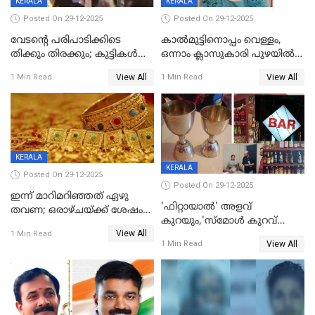
KERALA
KERALA
Posted On 29-12-2025
Posted On 29-12-2025
വേടന്റെ പരിപാടിക്കിടെ
കാൽമുട്ടിനൊപ്പം വെള്ളം,
തിക്കും തിരക്കും; കുട്ടികള്‍
ഒന്നാം ക്ലാസുകാരി പുഴയിൽ
ഉള്‍പ്പെടെ നിരവധി പേര്‍ക്ക്
മുങ്ങി മരിച്ചു; ദാരുണ സംഭവം
View All
View All
1 Min Read
1 Min Read
പരിക്ക്; പാളം മറികടന്ന
കുട്ടികൾക്കൊപ്പം
യുവാവ് ട്രെയിന്‍ തട്ടി മരിച്ചു
കളിക്കുന്നതിനിടെ
KERALA
KERALA
Posted On 29-12-2025
Posted On 29-12-2025
ഇന്ന് മാറിമറിഞ്ഞത് ഏഴു
'ഫിറ്റായാൽ' അളവ്
തവണ; ഒരാഴ്ചയ്ക്ക് ശേഷം
കുറയും,'സ്‌മോൾ കുറവ്
സ്വർണവിലയിൽ ഇടിവ്
View All
പിടികൂടി; ബാറിന് 25,000 രൂപ
1 Min Read
View All
1 Min Read
പിഴ