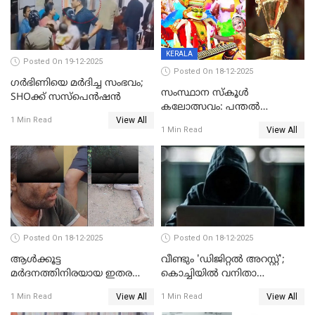
KERALA
Posted On 19-12-2025
Posted On 18-12-2025
ഗര്‍ഭിണിയെ മർദിച്ച സംഭവം;
സംസ്ഥാന സ്കൂൾ
SHOക്ക് സസ്പെൻഷൻ
കലോത്സവം: പന്തൽ
View All
കാൽനാട്ടൽ 20 ന്
1 Min Read
View All
1 Min Read
Posted On 18-12-2025
Posted On 18-12-2025
ആൾക്കൂട്ട
വീണ്ടും 'ഡിജിറ്റല്‍ അറസ്റ്റ്';
മർദനത്തിനിരയായ ഇതര
കൊച്ചിയില്‍ വനിതാ
സംസ്ഥാന തൊഴിലാളി മരിച്ചു;
ഡോക്ടര്‍ക്ക് നഷ്ടമായത് 6.38
View All
View All
1 Min Read
1 Min Read
നടുക്കുന്ന സംഭവം
കോടി രൂപ