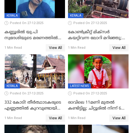
KERALA
KERALA
Posted On 27-12-2025
Posted On 27-12-2025
കണ്ണൂരിൽ യു.പി
കോണ്‍ക്രീറ്റ് മിക്‌സര്‍
സ്വദേശിയുടെ മരണത്തിൽ
കയറ്റിവന്ന ലോറി മറിഞ്ഞു;
അഞ്ചംഗ സംഘത്തിനെതിരെ
രണ്ടുപേര്‍ക്ക് ദാരുണാന്ത്യം;
View All
View All
1 Min Read
1 Min Read
കേസ്; തർക്കമുണ്ടായത്
അപകടം കണ്ണൂരിൽ
ഫേഷ്യലിന് 300 രൂപ
ആവശ്യപ്പെട്ടതിനെച്ചൊല്ലി
KERALA
LATEST NEWS
Posted On 27-12-2025
Posted On 27-12-2025
332 കോടി! തീർത്ഥാടകരുടെ
രാവിലെ 11മണി മുതൽ
എണ്ണത്തിൽ കുറവുണ്ടായിട്ടും
കണ്ടിട്ടില്ല; ചിറ്റൂരിൽ നിന്ന് 6
ശബരിമലയിൽ വരുമാനം
വയസ്സുകാരനെ കാണാതായി
View All
View All
1 Min Read
1 Min Read
കുതിച്ചുയരുന്നു