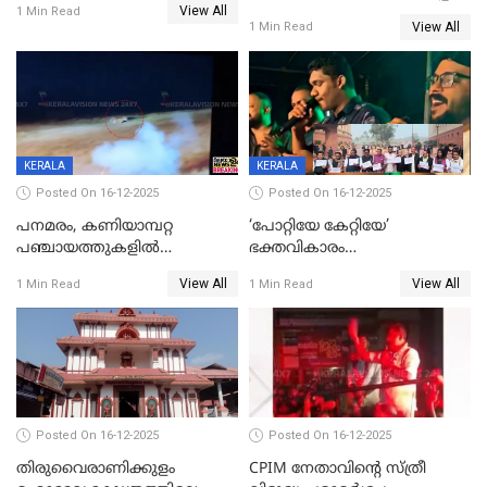
View All
മന്ത്രിയും സംഘവും
1 Min Read
View All
1 Min Read
രക്ഷപ്പെട്ടത് തലനാരിടയ്ക്ക്
KERALA
KERALA
Posted On 16-12-2025
Posted On 16-12-2025
പനമരം, കണിയാമ്പറ്റ
‘പോറ്റിയേ കേറ്റിയേ’
പഞ്ചായത്തുകളിൽ
ഭക്തവികാരം
ബുധനാഴ്ച വിദ്യാഭ്യാസ
വ്രണപ്പെടുത്തിയെന്നു
View All
View All
1 Min Read
1 Min Read
സ്ഥാപനങ്ങൾക്ക് അവധി
ഡിജിപിക്ക് പരാതി; ശക്തമായ
നടപടി വേണമെന്നു
സിപിഐഎമ്മും
Posted On 16-12-2025
Posted On 16-12-2025
തിരുവൈരാണിക്കുളം
CPIM നേതാവിൻ്റെ സ്ത്രീ