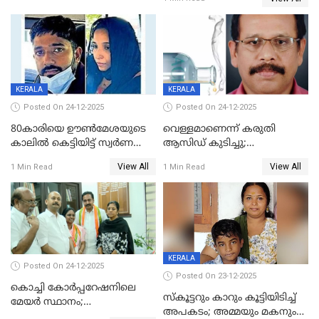
ഗർഭിണിയായ യുവതിക്ക് ക്രൂര
മർദനം
KERALA
KERALA
Posted On 24-12-2025
Posted On 24-12-2025
80കാരിയെ ഊൺമേശയുടെ
വെള്ളമാണെന്ന് കരുതി
കാലിൽ കെട്ടിയിട്ട് സ്വർണവും
ആസിഡ് കുടിച്ചു;
പണവും കവർന്നു;
ചികിത്സയിലിരുന്ന ആള്‍
View All
View All
1 Min Read
1 Min Read
കൊച്ചുമകനും സുഹൃത്തും
മരിച്ചു
അറസ്റ്റിൽ
KERALA
Posted On 24-12-2025
Posted On 23-12-2025
കൊച്ചി കോര്‍പ്പറേഷനിലെ
സ്കൂട്ടറും കാറും കൂട്ടിയിടിച്ച്
മേയര്‍ സ്ഥാനം;
അപകടം; അമ്മയും മകനും
കോണ്‍ഗ്രസില്‍ അതൃപതി