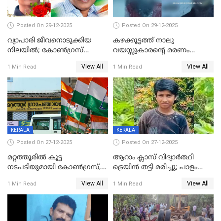
Posted On 29-12-2025
Posted On 29-12-2025
വ്യാപാരി ജീവനൊടുക്കിയ
കഴക്കൂട്ടത്ത് നാലു
നിലയില്‍; കോണ്‍ഗ്രസ്
വയസ്സുകാരന്റെ മരണം
കൗണ്‍സിലറുടെ
കൊലപാതകം: അമ്മയും
View All
View All
1 Min Read
1 Min Read
മാനസികപീഡനമെന്ന് കുറിപ്പ്
സുഹൃത്തും പൊലീസ്
കസ്റ്റഡിയിൽ
KERALA
KERALA
Posted On 27-12-2025
Posted On 27-12-2025
മറ്റത്തൂരിൽ കൂട്ട
ആറാം ക്ലാസ് വിദ്യാർത്ഥി
നടപടിയുമായി കോണ്‍ഗ്രസ്,
ട്രെയിൻ തട്ടി മരിച്ചു; പാളം
ബിജെപി പാളയത്തിലെത്തിയ
മുറിച്ചുകടക്കുന്നതിനിടെ
View All
View All
1 Min Read
1 Min Read
എട്ട് പേര്‍ ഉള്‍പ്പെടെ
അപകടം മലപ്പുറത്ത്
പത്തുപേരെ പുറത്താക്കി,
ചൊവ്വന്നൂരിലും നടപടി