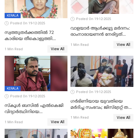
KERALA
Posted On 19-12-2025
Posted On 19-12-2025
വാളയാർ ആൾക്കൂട്ട മർദനം:
സ്വത്തുതര്‍ക്കത്തില്‍ 72
രാംനാരായണൻ നേരിട്ടത്
കാരിയെ തീകൊളുത്തി
കൊടും ക്രൂരത; ശരീരത്തിൽ
View All
കൊന്നു;
1 Min Read
നാൽപ്പതിലേറെ
View All
1 Min Read
ക്രൂരകൊലപാതകത്തില്‍
മുറിവുകളെന്ന് പോസ്റ്റ്‌മോർട്ടം
സഹോദരിപുത്രന് ജീവപര്യന്തം
റിപ്പോർട്ട്
KERALA
Posted On 19-12-2025
Posted On 19-12-2025
ഗര്‍ഭിണിയായ യുവതിയെ
സ്കൂൾ ബസിൽ എൽകെജി
മര്‍ദിച്ച സംഭവം; ജിസ്‌ട്രേറ്റ് തല
വിദ്യാര്‍ത്ഥിനിയെ
അന്വേഷണം വേണമെന്ന്
View All
ലൈംഗികമായി ഉപദ്രവിച്ചു;
1 Min Read
യുവതി
View All
1 Min Read
ക്ലീനര്‍ പിടിയിൽ