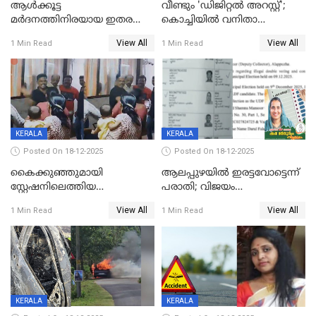
ആൾക്കൂട്ട
വീണ്ടും 'ഡിജിറ്റല്‍ അറസ്റ്റ്';
മർദനത്തിനിരയായ ഇതര
കൊച്ചിയില്‍ വനിതാ
സംസ്ഥാന തൊഴിലാളി മരിച്ചു;
ഡോക്ടര്‍ക്ക് നഷ്ടമായത് 6.38
View All
View All
1 Min Read
1 Min Read
നടുക്കുന്ന സംഭവം
കോടി രൂപ
വാളയാറിൽ
KERALA
KERALA
Posted On 18-12-2025
Posted On 18-12-2025
കൈക്കുഞ്ഞുമായി
ആലപ്പുഴയിൽ ഇരട്ടവോട്ടെന്ന്
സ്റ്റേഷനിലെത്തിയ
പരാതി; വിജയം
യുവതിയ്ക്ക് മർദ്ദനം; സിഐ
റദ്ദാക്കണമെന്ന് വലിയമരം
View All
View All
1 Min Read
1 Min Read
കരണത്തടിച്ചു; CC ടിവി
വാർഡിലെ എൽഡിഎഫ്
ദൃശ്യങ്ങൾ പുറത്ത്
സ്ഥാനാർത്ഥി
KERALA
KERALA