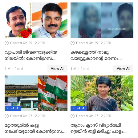
Posted On 29-12-2025
Posted On 29-12-2025
വ്യാപാരി ജീവനൊടുക്കിയ
കഴക്കൂട്ടത്ത് നാലു
നിലയില്‍; കോണ്‍ഗ്രസ്
വയസ്സുകാരന്റെ മരണം
കൗണ്‍സിലറുടെ
കൊലപാതകം: അമ്മയും
View All
View All
1 Min Read
1 Min Read
മാനസികപീഡനമെന്ന് കുറിപ്പ്
സുഹൃത്തും പൊലീസ്
കസ്റ്റഡിയിൽ
KERALA
KERALA
Posted On 27-12-2025
Posted On 27-12-2025
മറ്റത്തൂരിൽ കൂട്ട
ആറാം ക്ലാസ് വിദ്യാർത്ഥി
നടപടിയുമായി കോണ്‍ഗ്രസ്,
ട്രെയിൻ തട്ടി മരിച്ചു; പാളം
ബിജെപി പാളയത്തിലെത്തിയ
മുറിച്ചുകടക്കുന്നതിനിടെ