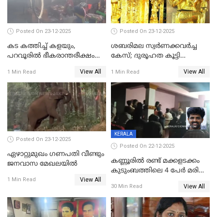
പൊലിഞ്ഞു
Posted On 23-12-2025
Posted On 23-12-2025
കട കത്തിച്ച് കളയും,
ശബരിമല സ്വര്‍ണക്കവര്‍ച്ച
പറവൂരില്‍ ഭീകരാന്തരീക്ഷം
കേസ്; ദുരൂഹത കൂട്ടി
സൃഷ്ടിച്ച് കുട്ടി ലഹരിസംഘം
വിദേശവ്യവസായിയുടെ മൊഴി
View All
View All
1 Min Read
1 Min Read
KERALA
Posted On 23-12-2025
Posted On 22-12-2025
ഏഴാറ്റുമുഖം ഗണപതി വീണ്ടും
കണ്ണൂരിൽ രണ്ട് മക്കളടക്കം
ജനവാസ മേഖലയിൽ
കുടുംബത്തിലെ 4 പേർ മരിച്ച
View All
നിലയിൽ
1 Min Read
View All
30 Min Read