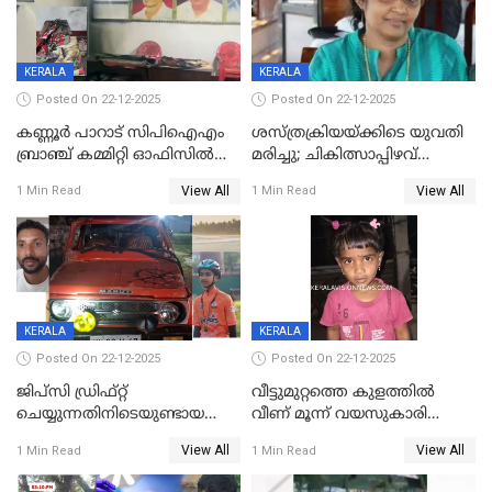
KERALA
KERALA
Posted On 22-12-2025
Posted On 22-12-2025
കണ്ണൂർ പാറാട് സിപിഐഎം
ശസ്ത്രക്രിയയ്‌ക്കിടെ യുവതി
ബ്രാഞ്ച് കമ്മിറ്റി ഓഫിസിൽ
മരിച്ചു; ചികിത്സാപ്പിഴവ്
തീയിട്ടു; നേതാക്കളുടെ
ആരോപിച്ച് ബന്ധുക്കൾ;
View All
View All
1 Min Read
1 Min Read
ചിത്രങ്ങളടക്കം കത്തിയ
സംഭവം മാവേലിക്കരയിൽ
നിലയിൽ
KERALA
KERALA
Posted On 22-12-2025
Posted On 22-12-2025
ജിപ്സി ഡ്രിഫ്റ്റ്
വീട്ടുമുറ്റത്തെ കുളത്തിൽ
ചെയ്യുന്നതിനിടെയുണ്ടായ
വീണ് മൂന്ന് വയസുകാരി
അപകടം; 14 വയസുകാരന്
മരിച്ചു
View All
View All
1 Min Read
1 Min Read
ദാരുണാന്ത്യം; ജീപ്സി
ഓടിച്ചയാൾ അറസ്റ്റിൽ.