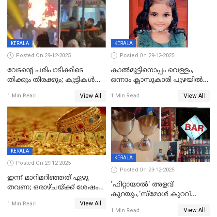
KERALA
KERALA
Posted On 29-12-2025
Posted On 29-12-2025
വേടന്റെ പരിപാടിക്കിടെ
കാൽമുട്ടിനൊപ്പം വെള്ളം,
തിക്കും തിരക്കും; കുട്ടികള്‍
ഒന്നാം ക്ലാസുകാരി പുഴയിൽ
ഉള്‍പ്പെടെ നിരവധി പേര്‍ക്ക്
മുങ്ങി മരിച്ചു; ദാരുണ സംഭവം
View All
View All
1 Min Read
1 Min Read
പരിക്ക്; പാളം മറികടന്ന
കുട്ടികൾക്കൊപ്പം
യുവാവ് ട്രെയിന്‍ തട്ടി മരിച്ചു
കളിക്കുന്നതിനിടെ
KERALA
KERALA
Posted On 29-12-2025
Posted On 29-12-2025
ഇന്ന് മാറിമറിഞ്ഞത് ഏഴു
'ഫിറ്റായാൽ' അളവ്
തവണ; ഒരാഴ്ചയ്ക്ക് ശേഷം
കുറയും,'സ്‌മോൾ കുറവ്
സ്വർണവിലയിൽ ഇടിവ്
View All
പിടികൂടി; ബാറിന് 25,000 രൂപ
1 Min Read
View All
1 Min Read
പിഴ