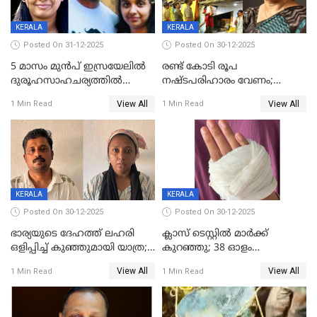
KERALA
KERALA
Posted On 31-12-2025
Posted On 30-12-2025
5 മാസം മുൻപ് ഇസ്രയേലിൽ
രണ്ട് കോടി രൂപ
ദുരൂഹസാഹചര്യത്തിൽ
നഷ്ടപരിഹാരം വേണം;
മരിച്ചനിലയിൽ കണ്ടെത്തിയ
ജിസിഡിഎക്ക് വക്കീൽ
View All
View All
1 Min Read
1 Min Read
മലയാളി യുവാവിന്റെ ഭാര്യയും
നോട്ടീസയച്ച് ഉമാ തോമസ്
മരിച്ചു
KERALA
KERALA
Posted On 30-12-2025
Posted On 30-12-2025
ഭാര്യയുടെ ദേഹത്ത് ലഹരി
ക്ലാസ് ടെസ്റ്റിൽ മാർക്ക്
ഒളിപ്പിച്ച് കുഞ്ഞുമായി യാത്ര;
കുറഞ്ഞു; 38 ഓളം
ഓട്ടോ വളഞ്ഞ് ദമ്പതികളെ
വിദ്യാർഥികളെ ട്യൂഷൻ
View All
View All
1 Min Read
1 Min Read
പിടികൂടി പൊലീസ്
സെന്ററിലെ അധ്യാപകന്‍
മർദിച്ചതായി പരാതി