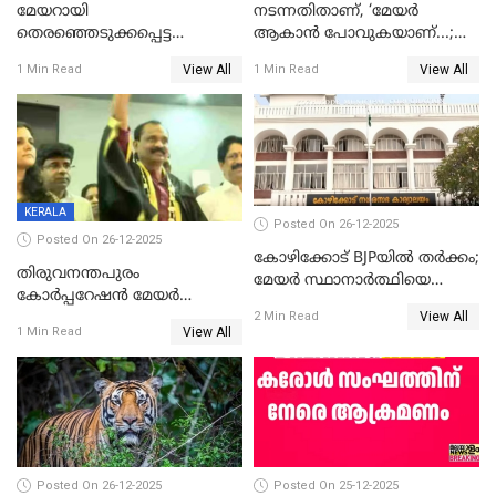
മേയറായി
നടന്നതിതാണ്, ‘മേയർ
തെരഞ്ഞെടുക്കപ്പെട്ട
ആകാൻ പോവുകയാണ്...;
ശേഷമുള്ള പി ഇന്ദിരയുടെ
ആവട്ടെ, അഭിനന്ദനങ്ങൾ’;
View All
View All
1 Min Read
1 Min Read
ആദ്യ വോട്ട് അസാധു; കണ്ണൂർ
മുഖ്യമന്ത്രിയുടെ ഓഫീസ്
ഡെപ്യൂട്ടി മേയർ സ്ഥാനത്ത്
തന്നെ വിശദീകരിയ്ക്കുന്നു;
താഹിറിന് വിജയം
സത്യമിതാണ്
KERALA
Posted On 26-12-2025
Posted On 26-12-2025
കോഴിക്കോട് BJPയിൽ തർക്കം;
തിരുവനന്തപുരം
മേയർ സ്ഥാനാർത്ഥിയെ
കോര്‍പ്പറേഷന്‍ മേയര്‍
പരസ്യമായി പ്രഖ്യാപിച്ചില്ല
View All
തെരഞ്ഞെടുപ്പ്; സിപിഐഎം
2 Min Read
View All
1 Min Read
ഹൈക്കോടതിയിലേക്ക്;
സത്യപ്രതിജ്ഞ ചടങ്ങില്‍
ചട്ടലംഘനമെന്ന് പാർട്ടി
Posted On 26-12-2025
Posted On 25-12-2025