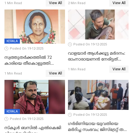
View All
View All
1 Min Read
2 Min Read
അംഗ സംഘമെന്ന് വിവരം
KERALA
Posted On 19-12-2025
Posted On 19-12-2025
വാളയാർ ആൾക്കൂട്ട മർദനം:
സ്വത്തുതര്‍ക്കത്തില്‍ 72
രാംനാരായണൻ നേരിട്ടത്
കാരിയെ തീകൊളുത്തി
കൊടും ക്രൂരത; ശരീരത്തിൽ
View All
കൊന്നു;
1 Min Read
നാൽപ്പതിലേറെ
View All
1 Min Read
ക്രൂരകൊലപാതകത്തില്‍
മുറിവുകളെന്ന് പോസ്റ്റ്‌മോർട്ടം
സഹോദരിപുത്രന് ജീവപര്യന്തം
റിപ്പോർട്ട്
KERALA
Posted On 19-12-2025
Posted On 19-12-2025
ഗര്‍ഭിണിയായ യുവതിയെ
സ്കൂൾ ബസിൽ എൽകെജി
മര്‍ദിച്ച സംഭവം; ജിസ്‌ട്രേറ്റ് തല