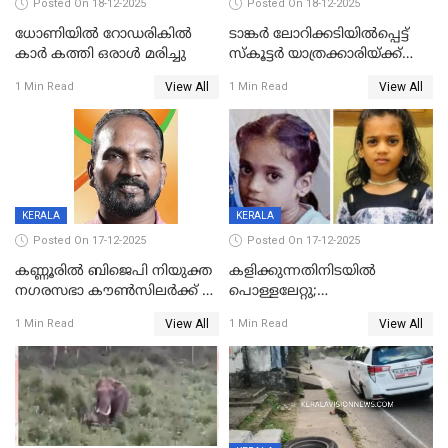
Posted On 18-12-2025
Posted On 18-12-2025
ധോണിയിൽ റോഡരികിൽ
ടാങ്കർ ലോറിക്കടിയിൽപ്പെട്ട്
കാർ കത്തി ഒരാൾ മരിച്ചു
സ്കൂട്ടർ യാത്രക്കാരിയ്ക്ക്
ദാരുണാന്ത്യം; അപകടം
View All
View All
1 Min Read
1 Min Read
കണ്ടോത്ത് ദേശീയ പാതയിൽ
KERALA
KERALA
Posted On 17-12-2025
Posted On 17-12-2025
കണ്ണൂരിൽ ബിജെപി നിയുക്ത
കളിക്കുന്നതിനിടയിൽ
നഗരസഭാ കൗൺസിലർക്ക് 36
പൊള്ളലേറ്റു;
വർഷം തടവുശിക്ഷ
ചികിത്സയിലായിരുന്ന രണ്ടാം
View All
View All
1 Min Read
1 Min Read
ക്ലാസ് വിദ്യാർത്ഥിനി മരിച്ചു