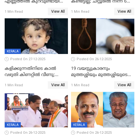
എണ്ണത്തിൽ കുറവുണ്ടായിട്ടും
കണ്ടിട്ടില്ല; ചിറ്റൂരിൽ നിന്ന് 6
ശബരിമലയിൽ വരുമാനം
വയസ്സുകാരനെ കാണാതായി
View All
View All
1 Min Read
1 Min Read
കുതിച്ചുയരുന്നു
KERALA
Posted On 27-12-2025
Posted On 26-12-2025
കളിക്കുന്നതിനിടെ കാൽ
19 വയസ്സുകാരനും
വഴുതി കിണറ്റിൽ വീണു;
മുത്തശ്ശിയും മുത്തശ്ശിയുടെ
ഒന്നര വയസ്സുകാരന്
സഹോദരിയും വീട്ടിൽ തൂങ്ങി
View All
View All
1 Min Read
1 Min Read
ദാരുണാന്ത്യം
മരിച്ചനിലയിൽ
KERALA
KERALA
Posted On 26-12-2025
Posted On 26-12-2025