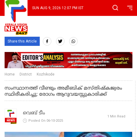
SUN AUG 9, 2026 12:07 PM IST
Share this Article
Home
District
Kozhikode
സംസ്ഥാനത്ത് വീണ്ടും അമീബിക് മസ്തിഷ്കജ്വരം
സ്ഥിരീകരിച്ചു; രോഗം ആറുവയസ്സുകാരിക്ക്
വെബ് ടീം
1 Min Read
Posted On 06-10-2025