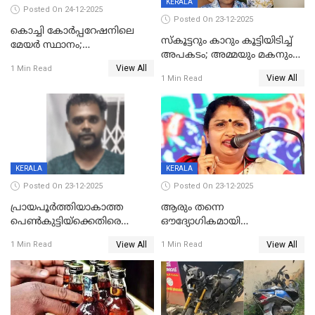
KERALA
Posted On 24-12-2025
Posted On 23-12-2025
കൊച്ചി കോര്‍പ്പറേഷനിലെ
സ്കൂട്ടറും കാറും കൂട്ടിയിടിച്ച്
മേയര്‍ സ്ഥാനം;
അപകടം; അമ്മയും മകനും
കോണ്‍ഗ്രസില്‍ അതൃപതി
View All
മരിച്ചു, മറ്റൊരു മകൻ
1 Min Read
രൂക്ഷം
View All
1 Min Read
ഗുരുതരാവസ്ഥയിൽ
KERALA
KERALA
Posted On 23-12-2025
Posted On 23-12-2025
പ്രായപൂർത്തിയാകാത്ത
ആരും തന്നെ
പെൺകുട്ടിയ്ക്കെതിരെ
ഔദ്യോഗികമായി
ലൈംഗികാതിക്രമം; 36കാരന്
അറിയിച്ചിട്ടില്ല, മേയറെ
View All
View All
1 Min Read
1 Min Read
59 വർഷം തടവും 90,൦൦൦ രൂപ
കണ്ടെത്താൻ ഇന്ന് കോർ
പിഴയും ശിക്ഷ
കമ്മിറ്റി കൂടിയില്ല';
അതൃപ്തിയുമായി ദീപ്തി മേരി
വർഗീസ്