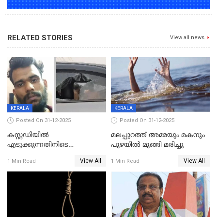
RELATED STORIES
View all news
KERALA
KERALA
Posted On 31-12-2025
Posted On 31-12-2025
കസ്റ്റഡിയിൽ
മലപ്പുറത്ത് അമ്മയും മകനും
എടുക്കുന്നതിനിടെ
പുഴയിൽ മുങ്ങി മരിച്ചു
വിലങ്ങുമായി രക്ഷപ്പെട്ട
View All
View All
1 Min Read
1 Min Read
വധശ്രമക്കേസ് പ്രതി പിടിയിൽ