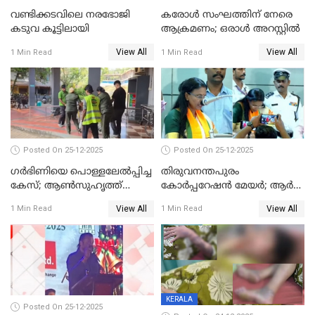
വണ്ടിക്കടവിലെ നരഭോജി
കരോള്‍ സംഘത്തിന് നേരെ
കടുവ കൂട്ടിലായി
ആക്രമണം; ഒരാള്‍ അറസ്റ്റില്‍
View All
View All
1 Min Read
1 Min Read
Posted On 25-12-2025
Posted On 25-12-2025
ഗര്‍ഭിണിയെ പൊള്ളലേല്‍പ്പിച്ച
തിരുവനന്തപുരം
കേസ്; ആണ്‍സുഹൃത്ത്
കോര്‍പ്പറേഷന്‍ മേയർ; ആര്‍
പിടിയില്‍
ശ്രീലേഖയ്ക്ക് മുൻതൂക്കം
View All
View All
1 Min Read
1 Min Read
KERALA
Posted On 25-12-2025