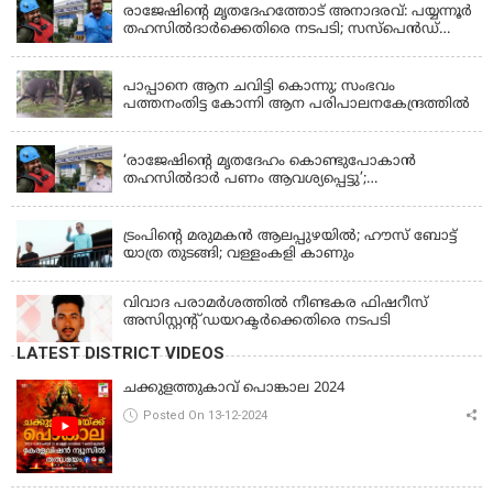
രാജേഷിന്റെ മൃതദേഹത്തോട് അനാദരവ്: പയ്യന്നൂർ
തഹസിൽദാർക്കെതിരെ നടപടി; സസ്പെൻഡ്
ചെയ്യാൻ നിർദേശം നൽകി മന്ത്രി
KERALA
പാപ്പാനെ ആന ചവിട്ടി കൊന്നു; സംഭവം
പത്തനംതിട്ട കോന്നി ആന പരിപാലനകേന്ദ്രത്തിൽ
KERALA
‘രാജേഷിന്‍റെ മൃതദേഹം കൊണ്ടുപോകാന്‍
തഹസില്‍ദാര്‍ പണം ആവശ്യപ്പെട്ടു’;
ഗുരുതരആരോപണം
LATEST NEWS
ട്രംപിന്റെ മരുമകന്‍ ആലപ്പുഴയില്‍; ഹൗസ് ബോട്ട്
യാത്ര തുടങ്ങി; വള്ളംകളി കാണും
വിവാദ പരാമര്‍ശത്തില്‍ നീണ്ടകര ഫിഷറീസ്
അസിസ്റ്റന്റ് ഡയറക്ടര്‍ക്കെതിരെ നടപടി
LATEST DISTRICT VIDEOS
ചക്കുളത്തുകാവ് പൊങ്കാല 2024
Posted On 13-12-2024