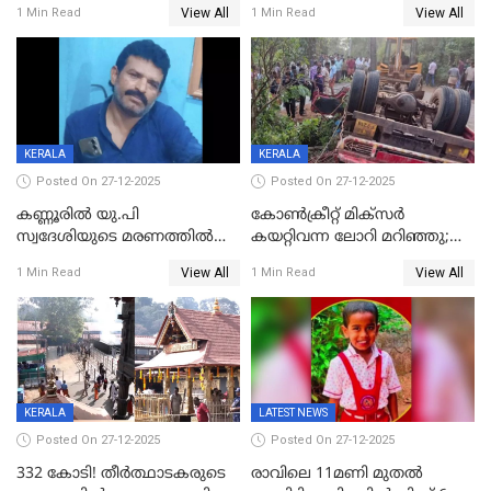
View All
View All
1 Min Read
1 Min Read
എട്ട് പേര്‍ ഉള്‍പ്പെടെ
അപകടം മലപ്പുറത്ത്
പത്തുപേരെ പുറത്താക്കി,
ചൊവ്വന്നൂരിലും നടപടി
KERALA
KERALA
Posted On 27-12-2025
Posted On 27-12-2025
കണ്ണൂരിൽ യു.പി
കോണ്‍ക്രീറ്റ് മിക്‌സര്‍
സ്വദേശിയുടെ മരണത്തിൽ
കയറ്റിവന്ന ലോറി മറിഞ്ഞു;
അഞ്ചംഗ സംഘത്തിനെതിരെ
രണ്ടുപേര്‍ക്ക് ദാരുണാന്ത്യം;
View All
View All
1 Min Read
1 Min Read
കേസ്; തർക്കമുണ്ടായത്
അപകടം കണ്ണൂരിൽ
ഫേഷ്യലിന് 300 രൂപ
ആവശ്യപ്പെട്ടതിനെച്ചൊല്ലി
KERALA
LATEST NEWS
Posted On 27-12-2025
Posted On 27-12-2025
332 കോടി! തീർത്ഥാടകരുടെ
രാവിലെ 11മണി മുതൽ