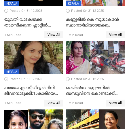
KERALA
KERALA
Posted On 31-12-2025
Posted On 31-12-2025
യുവതി വാടകയ്ക്ക്
കണ്ണൂരിൽ കെ സുധാകരൻ
താമസിക്കുന്ന ഫ്ലാറ്റില്‍
സ്ഥാനാർഥിയായേക്കും
തൂങ്ങിമരിച്ച നിലയില്‍;
View All
View All
1 Min Read
1 Min Read
സംഭവം കൈതപ്പൊയിലില്‍
KERALA
Posted On 31-12-2025
Posted On 31-12-2025
പത്താം ക്ലാസ്സ് വിദ്യാര്‍ഥിനി
റെയിൽവേ സ്റ്റേഷനിൽ
ജീവനൊടുക്കി;15കാരിയെ
ബന്ധുവിനെ കൊണ്ടാക്കി
കണ്ടെത്തിയത്
മടങ്ങുന്നതിനിടെ ടോറസ്സ്
View All
View All
1 Min Read
1 Min Read
കിടപ്പുമുറിയില്‍ തൂങ്ങി മരിച്ച
ലോറി സ്കൂട്ടറിൽ ഇടിച്ചു :
നിലയിൽ
യുവതിക്ക് ദാരുണാന്ത്യം