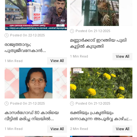
Posted On 21-12-2025
Posted On 22-12-2025
മണ്ണാർക്കാട് ഇറങ്ങിയ പുലി
രാജ്യത്താദ്യം;
കൂട്ടിൽ കുടുങ്ങി
പുതുജീവനേകാൻ
View All
ഷിബുവിന്റെ ഹൃദയം
1 Min Read
View All
1 Min Read
എറണാകുളം സർക്കാർ
ജനറൽ
ആശുപത്രിയിലെത്തിച്ചു
Posted On 21-12-2025
Posted On 21-12-2025
കാസർഗോഡ് 80 കാരിയെ
ഭക്തിയും പ്രകൃതിയും
വീട്ടിൽ മരിച്ച നിലയിൽ
ഒന്നാകുന്ന അപൂര്‍വ്വ കാഴ്ച;
കണ്ടെത്തി
ഭക്തർക്ക്
View All
View All
1 Min Read
2 Min Read
കാഴ്ചാനുഭവമൊരുക്കി