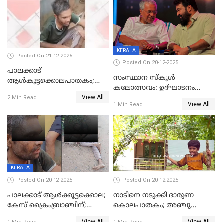
ശബരീ നന്ദനം
KERALA
Posted On 21-12-2025
Posted On 20-12-2025
പാലക്കാട്‌
സംസ്ഥാന സ്കൂൾ
ആൾകൂട്ടക്കൊലപാതകം;
കലോത്സവം: ഉദ്ഘാടനം
അന്വേഷണം
View All
മുഖ്യമന്ത്രി, സമാപനത്തിൽ
2 Min Read
ഊർജ്ജിതമാക്കിമാക്കി
View All
1 Min Read
മുഖ്യാതിഥിയായി
ക്രൈംബ്രാഞ്ച്
മോഹൻലാൽ
KERALA
Posted On 20-12-2025
Posted On 20-12-2025
പാലക്കാട് ആൾക്കൂട്ടക്കൊല;
നാടിനെ നടുക്കി ദാരുണ
കേസ് ക്രൈംബ്രാഞ്ചിന്;
കൊലപാതകം; അഞ്ചു
DYSPയുടെ നേതൃത്വത്തിൽ
വയസ്സുകാരനെ 'അമ്മ
View All
View All
1 Min Read
1 Min Read