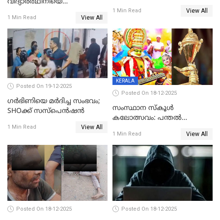
വിദ്യാര്‍ത്ഥിനിയെ
അന്വേഷണം വേണമെന്ന്
View All
ലൈംഗികമായി ഉപദ്രവിച്ചു;
1 Min Read
യുവതി
View All
1 Min Read
ക്ലീനര്‍ പിടിയിൽ
KERALA
Posted On 19-12-2025
Posted On 18-12-2025
ഗര്‍ഭിണിയെ മർദിച്ച സംഭവം;
സംസ്ഥാന സ്കൂൾ
SHOക്ക് സസ്പെൻഷൻ
കലോത്സവം: പന്തൽ
View All
കാൽനാട്ടൽ 20 ന്
1 Min Read
View All
1 Min Read
Posted On 18-12-2025
Posted On 18-12-2025