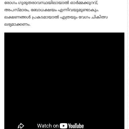
രോഗം ഗുരുതരാവസ്ഥയിലായാൽ ഓർമ്മക്കുറവ്,
അപസ്മാരം, ബോധക്ഷയം എന്നിവയുമുണ്ടാകും.
ലക്ഷണങ്ങൾ പ്രകടമായാൽ എത്രയും വേഗം ചികിത്സ
ലഭ്യമാക്കണം.