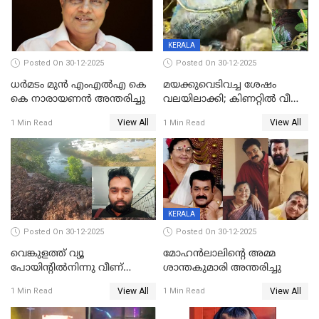
KERALA
Posted On 30-12-2025
Posted On 30-12-2025
ധർമടം മുൻ എംഎല്‍എ കെ
മയക്കുവെടിവച്ച ശേഷം
കെ നാരായണന്‍ അന്തരിച്ചു
വലയിലാക്കി; കിണറ്റിൽ വീണ
കടുവയെ പുറത്തെത്തിച്ചു
View All
View All
1 Min Read
1 Min Read
KERALA
Posted On 30-12-2025
Posted On 30-12-2025
വെങ്കുളത്ത് വ്യൂ
മോഹന്‍ലാലിന്‍റെ അമ്മ
പോയിന്റിൽനിന്നു വീണ്
ശാന്തകുമാരി അന്തരിച്ചു
യുവാവ് മരിച്ചു
View All
View All
1 Min Read
1 Min Read