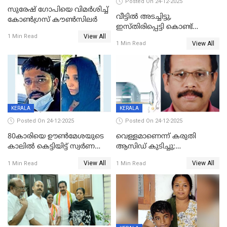
Posted On 24-12-2025
സുരേഷ് ഗോപിയെ വിമര്‍ശിച്ച്
വീട്ടിൽ അടച്ചിട്ടു,
കോണ്‍ഗ്രസ് കൗണ്‍സിലര്‍
ഇസ്തിരിപ്പെട്ടി കൊണ്ട്
View All
പൊള്ളിച്ചു; 8 മാസം
1 Min Read
View All
1 Min Read
ഗർഭിണിയായ യുവതിക്ക് ക്രൂര
മർദനം
KERALA
KERALA
Posted On 24-12-2025
Posted On 24-12-2025
80കാരിയെ ഊൺമേശയുടെ
വെള്ളമാണെന്ന് കരുതി
കാലിൽ കെട്ടിയിട്ട് സ്വർണവും
ആസിഡ് കുടിച്ചു;
പണവും കവർന്നു;
ചികിത്സയിലിരുന്ന ആള്‍
View All
View All
1 Min Read
1 Min Read
കൊച്ചുമകനും സുഹൃത്തും
മരിച്ചു
അറസ്റ്റിൽ