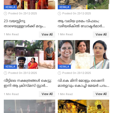
KERALA
KERALA
Posted On 23-12-2025
Posted On 23-12-2025
23 വയസ്സിനു
ആ വലിയ ശ്രമം വിഫലം;
താഴെയുള്ളവർക്ക് മദ്യം
വഴിയരികില്‍ ‌ഡോക്ടര്‍മാര്‍
നൽകിയതിനെതിരെ കർശന
ശസ്ത്രക്രിയ നടത്തിയ ലിനു
View All
View All
1 Min Read
1 Min Read
നടപടി;സ്ഥാപനങ്ങൾക്കെതിരെ
മരണത്തിന് കീഴടങ്ങി
രണ്ട് കേസുകൾ
KERALA
KERALA
Posted On 23-12-2025
Posted On 23-12-2025
വീട്ടിലെ നക്ഷത്രങ്ങൾ കെട്ടു;
വി.കെ മിനി മോളും ഷൈനി
ഇനി ആ ക്രിസ്മസ് സ്റ്റാർ
മാത്യുവും കൊച്ചി മേയർ പദം
മാത്രം; പൈതങ്ങൾക്ക്
പങ്കിടും; ദീപ്തി മേരി വർഗീസ്
View All
View All
1 Min Read
1 Min Read
വേണ്ടിയുള്ള
മേയറാകില്ല
പിടിവലിക്കിടയിൽ
അപ്പൂപ്പനെതിരെ പോക്സോ
കേസ് ഒടുവിൽ 4 ജീവനുകൾ