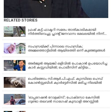
RELATED STORIES
KERALA
ഫ്രഷ് കട്ട് ഫാക്ടറി സമരം താത്കാലികമായി
നിർത്തിവെച്ചു; പ്ലാൻ്റ് ജനവാസ മേഖലയിൽ നിന്ന്
മാറ്റാൻ കമ്പനി സന്നദ്ധത അറിയിച്ചതായി പി.കെ
KERALA
ഫിറോസ് എംഎൽഎ
സഹസ്രയ്ക്ക് പിന്നാലെ സഹസ്രിക;
അമ്മത്തൊട്ടിലില്‍ ആയിരത്തി ഒന്ന് കുഞ്ഞുങ്ങള്‍
KERALA
അർജുൻ ആയങ്കി ഒളിവിൽ പോകാൻ ഉപയോഗിച്ച
കാർ കസ്റ്റഡിയിൽ; പൊലീസിന് കിട്ടിയ
വാഹനത്തിന്റെ ഉടമ അർജുന്റെ ഭാര്യ
പെരിങ്ങോം സി.ആർ.പി.എഫ്. ക്യാമ്പിലെ ഹെഡ്
കോൺസ്റ്റബിൾ ക്വാർട്ടേഴ്സിൽ മരിച്ച നിലയിൽ
LATEST NEWS
'ഓപ്പറേഷൻ റോളക്സ്'; പോക്സോ കേസിൽ
ഗുണ്ടാ തലവൻ സാഗേഷ് കുമ്പാളി അറസ്റ്റിൽ
KERALA