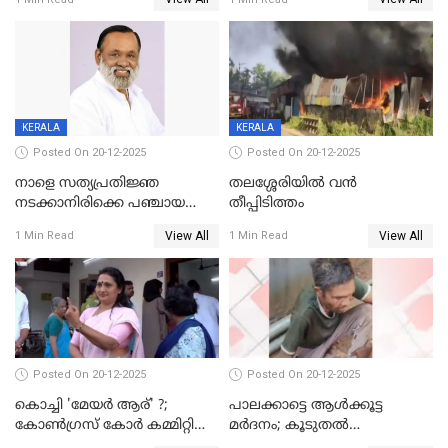
അന്വേഷിക്കും
കഴുത്തുഞെരിച്ച് കൊന്നു
KERALA
KERALA
Posted On 20-12-2025
Posted On 20-12-2025
നാളെ സത്യപ്രതിജ്ഞ
തലശ്ശേരിയിൽ വൻ
നടക്കാനിരിക്കെ പഞ്ചായത്ത്
തീപ്പിടിത്തം
മെമ്പർ മരിച്ചു
View All
View All
1 Min Read
1 Min Read
Posted On 20-12-2025
Posted On 20-12-2025
കൊച്ചി 'മേയർ ആര്' ?;
പാലക്കാട്ടെ ആള്‍ക്കൂട്ട
കോണ്‍ഗ്രസ് കോര്‍ കമ്മിറ്റി
മര്‍ദനം; കൂടുതല്‍
യോഗം ചൊവ്വാഴ്ച
അറസ്റ്റുണ്ടാവും, മര്‍ദിച്ചത് 15