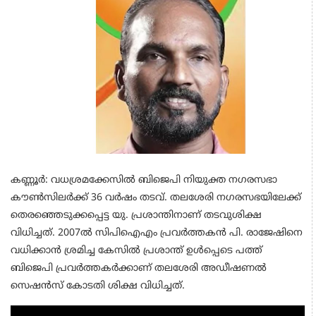
കണ്ണൂർ: വധശ്രമക്കേസിൽ ബിജെപി നിയുക്ത നഗരസഭാ
കൗൺസിലർക്ക് 36 വർഷം തടവ്. തലശേരി നഗരസഭയിലേക്ക്
തെരഞ്ഞെടുക്കപ്പെട്ട യു. പ്രശാന്തിനാണ് തടവുശിക്ഷ
വിധിച്ചത്. 2007ൽ സിപിഐഎം പ്രവർത്തകൻ പി. രാജേഷിനെ
വധിക്കാൻ ശ്രമിച്ച കേസിൽ പ്രശാന്ത് ഉൾപ്പെടെ പത്ത്
ബിജെപി പ്രവർത്തകർക്കാണ് തലശേരി അഡീഷണൽ
സെഷൻസ് കോടതി ശിക്ഷ വിധിച്ചത്.