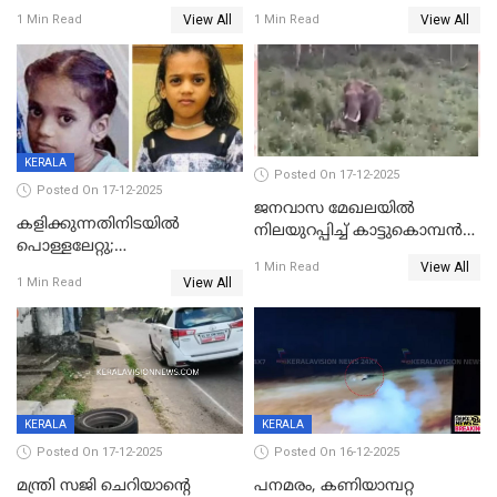
ദാരുണാന്ത്യം; അപകടം
View All
View All
1 Min Read
1 Min Read
കണ്ടോത്ത് ദേശീയ പാതയിൽ
KERALA
Posted On 17-12-2025
Posted On 17-12-2025
ജനവാസ മേഖലയില്‍
കളിക്കുന്നതിനിടയിൽ
നിലയുറപ്പിച്ച് കാട്ടുകൊമ്പന്‍
പൊള്ളലേറ്റു;
പടയപ്പ
View All
ചികിത്സയിലായിരുന്ന രണ്ടാം
1 Min Read
View All
1 Min Read
ക്ലാസ് വിദ്യാർത്ഥിനി മരിച്ചു
KERALA
KERALA
Posted On 17-12-2025
Posted On 16-12-2025
മന്ത്രി സജി ചെറിയാന്റെ
പനമരം, കണിയാമ്പറ്റ