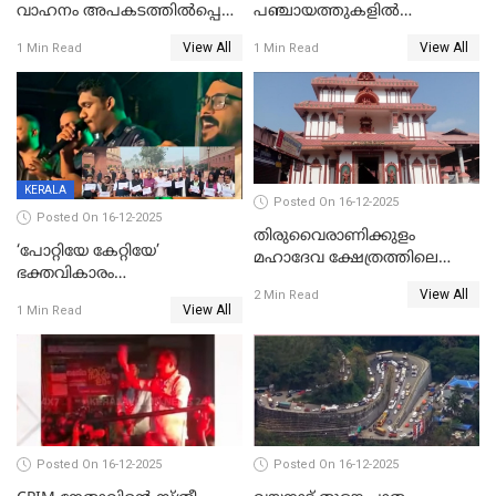
വാഹനം അപകടത്തിൽപ്പെട്ടു;
പഞ്ചായത്തുകളിൽ
മന്ത്രിയും സംഘവും
ബുധനാഴ്ച വിദ്യാഭ്യാസ
View All
View All
1 Min Read
1 Min Read
രക്ഷപ്പെട്ടത് തലനാരിടയ്ക്ക്
സ്ഥാപനങ്ങൾക്ക് അവധി
KERALA
Posted On 16-12-2025
Posted On 16-12-2025
തിരുവൈരാണിക്കുളം
‘പോറ്റിയേ കേറ്റിയേ’
മഹാദേവ ക്ഷേത്രത്തിലെ
ഭക്തവികാരം
നടതുറപ്പ് മഹോത്സവത്തിന്
View All
വ്രണപ്പെടുത്തിയെന്നു
2 Min Read
ജനുവരി 2 ന് തുടക്കമാകും
View All
1 Min Read
ഡിജിപിക്ക് പരാതി; ശക്തമായ
നടപടി വേണമെന്നു
സിപിഐഎമ്മും
Posted On 16-12-2025
Posted On 16-12-2025