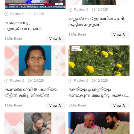
Posted On 21-12-2025
Posted On 22-12-2025
മണ്ണാർക്കാട് ഇറങ്ങിയ പുലി
രാജ്യത്താദ്യം;
കൂട്ടിൽ കുടുങ്ങി
പുതുജീവനേകാൻ
View All
ഷിബുവിന്റെ ഹൃദയം
1 Min Read
View All
1 Min Read
എറണാകുളം സർക്കാർ
ജനറൽ
ആശുപത്രിയിലെത്തിച്ചു
Posted On 21-12-2025
Posted On 21-12-2025
കാസർഗോഡ് 80 കാരിയെ
ഭക്തിയും പ്രകൃതിയും
വീട്ടിൽ മരിച്ച നിലയിൽ
ഒന്നാകുന്ന അപൂര്‍വ്വ കാഴ്ച;
കണ്ടെത്തി
ഭക്തർക്ക്
View All
View All
1 Min Read
2 Min Read
കാഴ്ചാനുഭവമൊരുക്കി
ശബരീ നന്ദനം