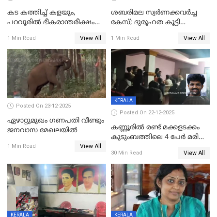
കട കത്തിച്ച് കളയും,
ശബരിമല സ്വര്‍ണക്കവര്‍ച്ച
പറവൂരില്‍ ഭീകരാന്തരീക്ഷം
കേസ്; ദുരൂഹത കൂട്ടി
സൃഷ്ടിച്ച് കുട്ടി ലഹരിസംഘം
വിദേശവ്യവസായിയുടെ മൊഴി
View All
View All
1 Min Read
1 Min Read
KERALA
Posted On 23-12-2025
Posted On 22-12-2025
ഏഴാറ്റുമുഖം ഗണപതി വീണ്ടും
കണ്ണൂരിൽ രണ്ട് മക്കളടക്കം
ജനവാസ മേഖലയിൽ
കുടുംബത്തിലെ 4 പേർ മരിച്ച
View All
നിലയിൽ
1 Min Read
View All
30 Min Read
KERALA
KERALA