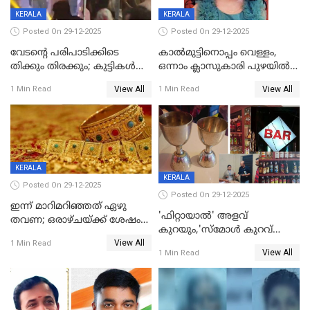
KERALA
KERALA
Posted On 29-12-2025
Posted On 29-12-2025
വേടന്റെ പരിപാടിക്കിടെ
കാൽമുട്ടിനൊപ്പം വെള്ളം,
തിക്കും തിരക്കും; കുട്ടികള്‍
ഒന്നാം ക്ലാസുകാരി പുഴയിൽ
ഉള്‍പ്പെടെ നിരവധി പേര്‍ക്ക്
മുങ്ങി മരിച്ചു; ദാരുണ സംഭവം
View All
View All
1 Min Read
1 Min Read
പരിക്ക്; പാളം മറികടന്ന
കുട്ടികൾക്കൊപ്പം
യുവാവ് ട്രെയിന്‍ തട്ടി മരിച്ചു
കളിക്കുന്നതിനിടെ
KERALA
KERALA
Posted On 29-12-2025
Posted On 29-12-2025
ഇന്ന് മാറിമറിഞ്ഞത് ഏഴു
'ഫിറ്റായാൽ' അളവ്
തവണ; ഒരാഴ്ചയ്ക്ക് ശേഷം
കുറയും,'സ്‌മോൾ കുറവ്
സ്വർണവിലയിൽ ഇടിവ്
View All
പിടികൂടി; ബാറിന് 25,000 രൂപ
1 Min Read
View All
1 Min Read
പിഴ