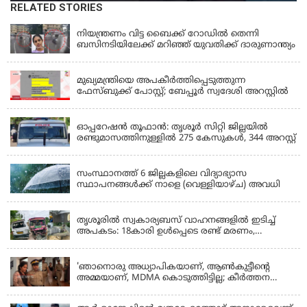
RELATED STORIES
KERALA
നിയന്ത്രണം വിട്ട ബൈക്ക് റോഡിൽ തെന്നി
ബസിനടിയിലേക്ക് മറിഞ്ഞ് യുവതിക്ക് ദാരുണാന്ത്യം
KERALA
മുഖ്യമന്ത്രിയെ അപകീർത്തിപ്പെടുത്തുന്ന
ഫേസ്‌ബുക്ക് പോസ്റ്റ്; ബേപ്പൂർ സ്വദേശി അറസ്റ്റിൽ
KERALA
ഓപ്പറേഷൻ തൂഫാൻ: തൃശൂർ സിറ്റി ജില്ലയിൽ
രണ്ടുമാസത്തിനുള്ളിൽ 275 കേസുകൾ, 344 അറസ്റ്റ്
KERALA
സംസ്ഥാനത്ത് 6 ജില്ലകളിലെ വിദ്യാഭ്യാസ
സ്ഥാപനങ്ങൾക്ക് നാളെ (വെള്ളിയാഴ്ച) അവധി
KERALA
തൃശൂരിൽ സ്വകാര്യബസ് വാഹനങ്ങളില്‍ ഇടിച്ച്
അപകടം: 18കാരി ഉൾപ്പെടെ രണ്ട് മരണം,
പത്തോളം പേർക്ക് പരിക്ക്
KERALA
'ഞാനൊരു അധ്യാപികയാണ്, ആണ്‍കുട്ടീന്റെ
അമ്മയാണ്‌, MDMA കൊടുത്തിട്ടില്ല; കീർത്തന
മാധ്യമങ്ങളോട്; പൊലീസ് കസ്റ്റഡിയിൽ വിട്ട്
കോടതി, ജാമ്യാപേക്ഷ തള്ളി