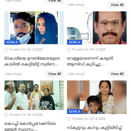
View All
പൊള്ളിച്ചു; 8 മാസം
1 Min Read
View All
1 Min Read
ഗർഭിണിയായ യുവതിക്ക് ക്രൂര
മർദനം
KERALA
KERALA
Posted On 24-12-2025
Posted On 24-12-2025
80കാരിയെ ഊൺമേശയുടെ
വെള്ളമാണെന്ന് കരുതി
കാലിൽ കെട്ടിയിട്ട് സ്വർണവും
ആസിഡ് കുടിച്ചു;
പണവും കവർന്നു;
ചികിത്സയിലിരുന്ന ആള്‍
View All
View All
1 Min Read
1 Min Read
കൊച്ചുമകനും സുഹൃത്തും
മരിച്ചു
അറസ്റ്റിൽ
KERALA
Posted On 24-12-2025
Posted On 23-12-2025
കൊച്ചി കോര്‍പ്പറേഷനിലെ
സ്കൂട്ടറും കാറും കൂട്ടിയിടിച്ച്
മേയര്‍ സ്ഥാനം;