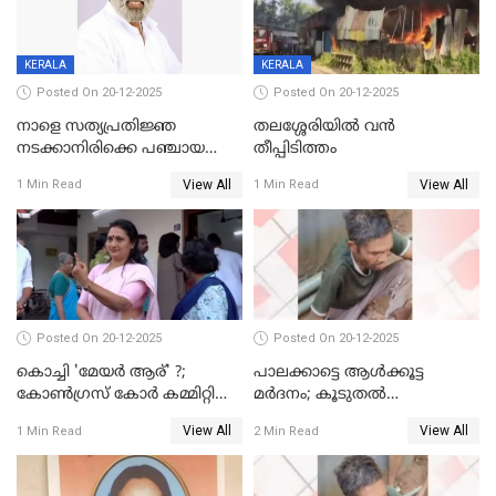
KERALA
KERALA
Posted On 20-12-2025
Posted On 20-12-2025
നാളെ സത്യപ്രതിജ്ഞ
തലശ്ശേരിയിൽ വൻ
നടക്കാനിരിക്കെ പഞ്ചായത്ത്
തീപ്പിടിത്തം
മെമ്പർ മരിച്ചു
View All
View All
1 Min Read
1 Min Read
Posted On 20-12-2025
Posted On 20-12-2025
കൊച്ചി 'മേയർ ആര്' ?;
പാലക്കാട്ടെ ആള്‍ക്കൂട്ട
കോണ്‍ഗ്രസ് കോര്‍ കമ്മിറ്റി
മര്‍ദനം; കൂടുതല്‍
യോഗം ചൊവ്വാഴ്ച
അറസ്റ്റുണ്ടാവും, മര്‍ദിച്ചത് 15
View All
View All
1 Min Read
2 Min Read
അംഗ സംഘമെന്ന് വിവരം