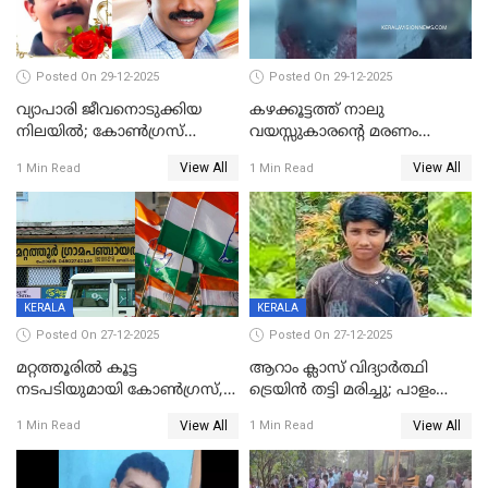
Posted On 29-12-2025
Posted On 29-12-2025
വ്യാപാരി ജീവനൊടുക്കിയ
കഴക്കൂട്ടത്ത് നാലു
നിലയില്‍; കോണ്‍ഗ്രസ്
വയസ്സുകാരന്റെ മരണം
കൗണ്‍സിലറുടെ
കൊലപാതകം: അമ്മയും
View All
View All
1 Min Read
1 Min Read
മാനസികപീഡനമെന്ന് കുറിപ്പ്
സുഹൃത്തും പൊലീസ്
കസ്റ്റഡിയിൽ
KERALA
KERALA
Posted On 27-12-2025
Posted On 27-12-2025
മറ്റത്തൂരിൽ കൂട്ട
ആറാം ക്ലാസ് വിദ്യാർത്ഥി
നടപടിയുമായി കോണ്‍ഗ്രസ്,
ട്രെയിൻ തട്ടി മരിച്ചു; പാളം
ബിജെപി പാളയത്തിലെത്തിയ
മുറിച്ചുകടക്കുന്നതിനിടെ
View All
View All
1 Min Read
1 Min Read
എട്ട് പേര്‍ ഉള്‍പ്പെടെ
അപകടം മലപ്പുറത്ത്
പത്തുപേരെ പുറത്താക്കി,
ചൊവ്വന്നൂരിലും നടപടി