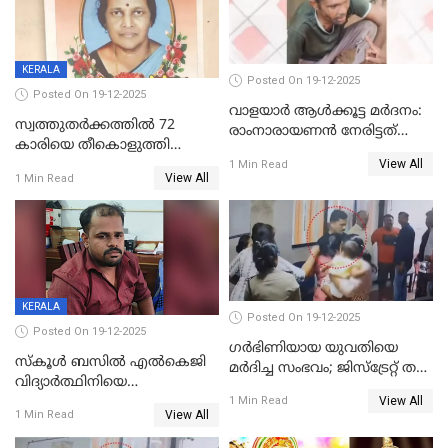
KERALA
Posted On 19-12-2025
Posted On 19-12-2025
വാളയാർ ആൾക്കൂട്ട മർദനം:
സ്വത്തുതര്‍ക്കത്തില്‍ 72
രാംനാരായണൻ നേരിട്ടത്
കാരിയെ തീകൊളുത്തി
കൊടും ക്രൂരത; ശരീരത്തിൽ
View All
കൊന്നു;
1 Min Read
നാൽപ്പതിലേറെ
View All
1 Min Read
ക്രൂരകൊലപാതകത്തില്‍
മുറിവുകളെന്ന് പോസ്റ്റ്‌മോർട്ടം
സഹോദരിപുത്രന് ജീവപര്യന്തം
റിപ്പോർട്ട്
KERALA
Posted On 19-12-2025
Posted On 19-12-2025
ഗര്‍ഭിണിയായ യുവതിയെ
സ്കൂൾ ബസിൽ എൽകെജി
മര്‍ദിച്ച സംഭവം; ജിസ്‌ട്രേറ്റ് തല
വിദ്യാര്‍ത്ഥിനിയെ
അന്വേഷണം വേണമെന്ന്
View All
ലൈംഗികമായി ഉപദ്രവിച്ചു;
1 Min Read
യുവതി
View All
1 Min Read
ക്ലീനര്‍ പിടിയിൽ