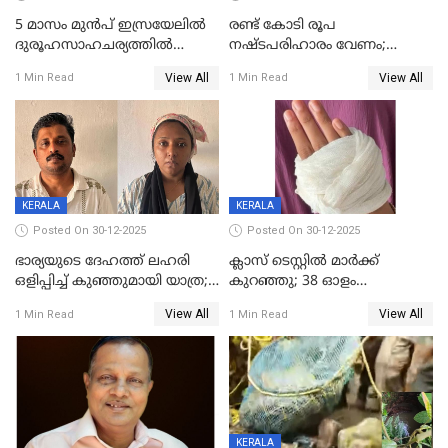
5 മാസം മുൻപ് ഇസ്രയേലിൽ
രണ്ട് കോടി രൂപ
ദുരൂഹസാഹചര്യത്തിൽ
നഷ്ടപരിഹാരം വേണം;
മരിച്ചനിലയിൽ കണ്ടെത്തിയ
ജിസിഡിഎക്ക് വക്കീൽ
View All
View All
1 Min Read
1 Min Read
മലയാളി യുവാവിന്റെ ഭാര്യയും
നോട്ടീസയച്ച് ഉമാ തോമസ്
മരിച്ചു
KERALA
KERALA
Posted On 30-12-2025
Posted On 30-12-2025
ഭാര്യയുടെ ദേഹത്ത് ലഹരി
ക്ലാസ് ടെസ്റ്റിൽ മാർക്ക്
ഒളിപ്പിച്ച് കുഞ്ഞുമായി യാത്ര;
കുറഞ്ഞു; 38 ഓളം
ഓട്ടോ വളഞ്ഞ് ദമ്പതികളെ
വിദ്യാർഥികളെ ട്യൂഷൻ
View All
View All
1 Min Read
1 Min Read
പിടികൂടി പൊലീസ്
സെന്ററിലെ അധ്യാപകന്‍
മർദിച്ചതായി പരാതി
KERALA