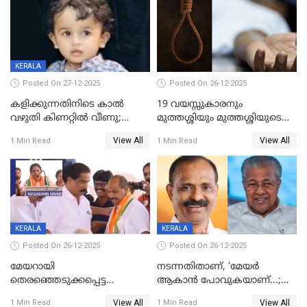
KERALA
Posted On 27-12-2025
Posted On 26-12-2025
കളിക്കുന്നതിനിടെ കാൽ
19 വയസ്സുകാരനും
വഴുതി കിണറ്റിൽ വീണു;
മുത്തശ്ശിയും മുത്തശ്ശിയുടെ
ഒന്നര വയസ്സുകാരന്
സഹോദരിയും വീട്ടിൽ തൂങ്ങി
View All
View All
1 Min Read
1 Min Read
ദാരുണാന്ത്യം
മരിച്ചനിലയിൽ
KERALA
KERALA
Posted On 26-12-2025
Posted On 26-12-2025
മേയറായി
നടന്നതിതാണ്, ‘മേയർ
തെരഞ്ഞെടുക്കപ്പെട്ട
ആകാൻ പോവുകയാണ്...;
ശേഷമുള്ള പി ഇന്ദിരയുടെ
ആവട്ടെ, അഭിനന്ദനങ്ങൾ’;
View All
View All
1 Min Read
1 Min Read