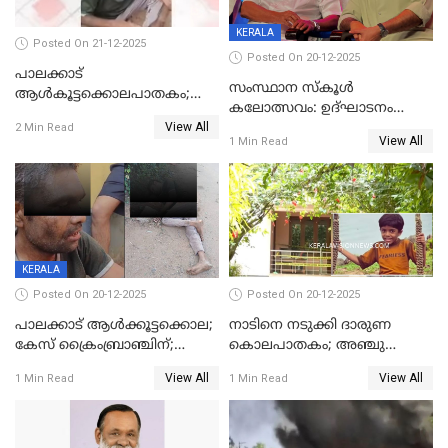
KERALA
Posted On 21-12-2025
Posted On 20-12-2025
പാലക്കാട്‌
സംസ്ഥാന സ്കൂൾ
ആൾകൂട്ടക്കൊലപാതകം;
കലോത്സവം: ഉദ്ഘാടനം
അന്വേഷണം
View All
മുഖ്യമന്ത്രി, സമാപനത്തിൽ
2 Min Read
ഊർജ്ജിതമാക്കിമാക്കി
View All
1 Min Read
മുഖ്യാതിഥിയായി
ക്രൈംബ്രാഞ്ച്
മോഹൻലാൽ
KERALA
Posted On 20-12-2025
Posted On 20-12-2025
പാലക്കാട് ആൾക്കൂട്ടക്കൊല;
നാടിനെ നടുക്കി ദാരുണ
കേസ് ക്രൈംബ്രാഞ്ചിന്;
കൊലപാതകം; അഞ്ചു
DYSPയുടെ നേതൃത്വത്തിൽ
വയസ്സുകാരനെ 'അമ്മ
View All
View All
1 Min Read
1 Min Read
അന്വേഷിക്കും
കഴുത്തുഞെരിച്ച് കൊന്നു