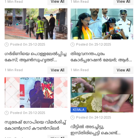
View All
View All
1 Min Read
1 Min Read
Posted On 25-12-2025
Posted On 25-12-2025
ഗര്‍ഭിണിയെ പൊള്ളലേല്‍പ്പിച്ച
തിരുവനന്തപുരം
കേസ്; ആണ്‍സുഹൃത്ത്
കോര്‍പ്പറേഷന്‍ മേയർ; ആര്‍
പിടിയില്‍
ശ്രീലേഖയ്ക്ക് മുൻതൂക്കം
View All
View All
1 Min Read
1 Min Read
KERALA
Posted On 25-12-2025
Posted On 24-12-2025
സുരേഷ് ഗോപിയെ വിമര്‍ശിച്ച്
വീട്ടിൽ അടച്ചിട്ടു,
കോണ്‍ഗ്രസ് കൗണ്‍സിലര്‍
ഇസ്തിരിപ്പെട്ടി കൊണ്ട്