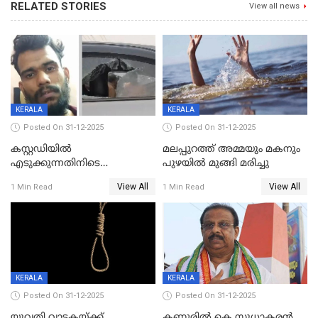
RELATED STORIES
View all news
KERALA
KERALA
Posted On 31-12-2025
Posted On 31-12-2025
കസ്റ്റഡിയിൽ
മലപ്പുറത്ത് അമ്മയും മകനും
എടുക്കുന്നതിനിടെ
പുഴയിൽ മുങ്ങി മരിച്ചു
വിലങ്ങുമായി രക്ഷപ്പെട്ട
View All
View All
1 Min Read
1 Min Read
വധശ്രമക്കേസ് പ്രതി പിടിയിൽ
KERALA
KERALA
Posted On 31-12-2025
Posted On 31-12-2025
യുവതി വാടകയ്ക്ക്
കണ്ണൂരിൽ കെ സുധാകരൻ