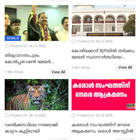
ആദ്യ വോട്ട് അസാധു; കണ്ണൂർ
മുഖ്യമന്ത്രിയുടെ ഓഫീസ്
ഡെപ്യൂട്ടി മേയർ സ്ഥാനത്ത്
തന്നെ വിശദീകരിയ്ക്കുന്നു;
താഹിറിന് വിജയം
സത്യമിതാണ്
KERALA
Posted On 26-12-2025
Posted On 26-12-2025
കോഴിക്കോട് BJPയിൽ തർക്കം;
തിരുവനന്തപുരം
മേയർ സ്ഥാനാർത്ഥിയെ
കോര്‍പ്പറേഷന്‍ മേയര്‍
പരസ്യമായി പ്രഖ്യാപിച്ചില്ല
View All
തെരഞ്ഞെടുപ്പ്; സിപിഐഎം
2 Min Read
View All
1 Min Read
ഹൈക്കോടതിയിലേക്ക്;
സത്യപ്രതിജ്ഞ ചടങ്ങില്‍
ചട്ടലംഘനമെന്ന് പാർട്ടി
Posted On 26-12-2025
Posted On 25-12-2025
വണ്ടിക്കടവിലെ നരഭോജി
കരോള്‍ സംഘത്തിന് നേരെ
കടുവ കൂട്ടിലായി
ആക്രമണം; ഒരാള്‍ അറസ്റ്റില്‍