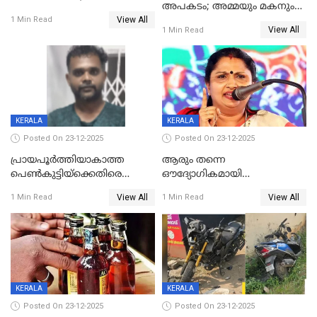
അപകടം; അമ്മയും മകനും
കോണ്‍ഗ്രസില്‍ അതൃപതി
View All
മരിച്ചു, മറ്റൊരു മകൻ
1 Min Read
രൂക്ഷം
View All
1 Min Read
ഗുരുതരാവസ്ഥയിൽ
KERALA
KERALA
Posted On 23-12-2025
Posted On 23-12-2025
പ്രായപൂർത്തിയാകാത്ത
ആരും തന്നെ
പെൺകുട്ടിയ്ക്കെതിരെ
ഔദ്യോഗികമായി
ലൈംഗികാതിക്രമം; 36കാരന്
അറിയിച്ചിട്ടില്ല, മേയറെ
View All
View All
1 Min Read
1 Min Read
59 വർഷം തടവും 90,൦൦൦ രൂപ
കണ്ടെത്താൻ ഇന്ന് കോർ
പിഴയും ശിക്ഷ
കമ്മിറ്റി കൂടിയില്ല';
അതൃപ്തിയുമായി ദീപ്തി മേരി
വർഗീസ്
KERALA
KERALA
Posted On 23-12-2025
Posted On 23-12-2025