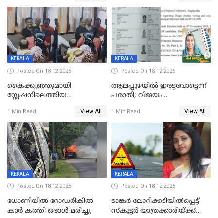
വാളയാറിൽ
KERALA
KERALA
Posted On 18-12-2025
Posted On 18-12-2025
കൈക്കുഞ്ഞുമായി
ആലപ്പുഴയിൽ ഇരട്ടവോട്ടെന്ന്
സ്റ്റേഷനിലെത്തിയ
പരാതി; വിജയം
യുവതിയ്ക്ക് മർദ്ദനം; സിഐ
റദ്ദാക്കണമെന്ന് വലിയമരം
View All
View All
1 Min Read
1 Min Read
കരണത്തടിച്ചു; CC ടിവി
വാർഡിലെ എൽഡിഎഫ്
ദൃശ്യങ്ങൾ പുറത്ത്
സ്ഥാനാർത്ഥി
KERALA
KERALA
Posted On 18-12-2025
Posted On 18-12-2025
ധോണിയിൽ റോഡരികിൽ
ടാങ്കർ ലോറിക്കടിയിൽപ്പെട്ട്
കാർ കത്തി ഒരാൾ മരിച്ചു
സ്കൂട്ടർ യാത്രക്കാരിയ്ക്ക്