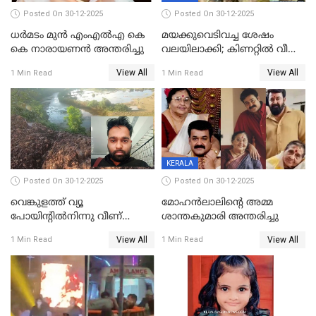
Posted On 30-12-2025
Posted On 30-12-2025
ധർമടം മുൻ എംഎല്‍എ കെ
മയക്കുവെടിവച്ച ശേഷം
കെ നാരായണന്‍ അന്തരിച്ചു
വലയിലാക്കി; കിണറ്റിൽ വീണ
കടുവയെ പുറത്തെത്തിച്ചു
View All
View All
1 Min Read
1 Min Read
KERALA
Posted On 30-12-2025
Posted On 30-12-2025
വെങ്കുളത്ത് വ്യൂ
മോഹന്‍ലാലിന്‍റെ അമ്മ
പോയിന്റിൽനിന്നു വീണ്
ശാന്തകുമാരി അന്തരിച്ചു
യുവാവ് മരിച്ചു
View All
View All
1 Min Read
1 Min Read