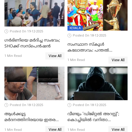
KERALA
Posted On 19-12-2025
Posted On 18-12-2025
ഗര്‍ഭിണിയെ മർദിച്ച സംഭവം;
സംസ്ഥാന സ്കൂൾ
SHOക്ക് സസ്പെൻഷൻ
കലോത്സവം: പന്തൽ
View All
കാൽനാട്ടൽ 20 ന്
1 Min Read
View All
1 Min Read
Posted On 18-12-2025
Posted On 18-12-2025
ആൾക്കൂട്ട
വീണ്ടും 'ഡിജിറ്റല്‍ അറസ്റ്റ്';
മർദനത്തിനിരയായ ഇതര
കൊച്ചിയില്‍ വനിതാ
സംസ്ഥാന തൊഴിലാളി മരിച്ചു;
ഡോക്ടര്‍ക്ക് നഷ്ടമായത് 6.38
View All
View All
1 Min Read
1 Min Read
നടുക്കുന്ന സംഭവം
കോടി രൂപ