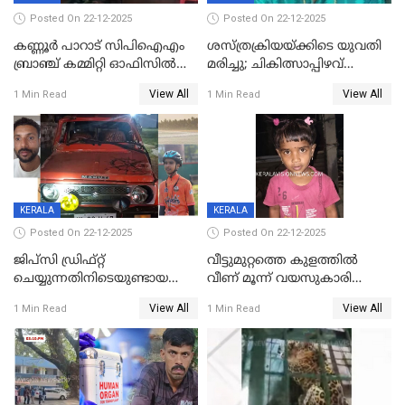
Posted On 22-12-2025
Posted On 22-12-2025
കണ്ണൂർ പാറാട് സിപിഐഎം
ശസ്ത്രക്രിയയ്‌ക്കിടെ യുവതി
ബ്രാഞ്ച് കമ്മിറ്റി ഓഫിസിൽ
മരിച്ചു; ചികിത്സാപ്പിഴവ്
തീയിട്ടു; നേതാക്കളുടെ
ആരോപിച്ച് ബന്ധുക്കൾ;
View All
View All
1 Min Read
1 Min Read
ചിത്രങ്ങളടക്കം കത്തിയ
സംഭവം മാവേലിക്കരയിൽ
നിലയിൽ
KERALA
KERALA
Posted On 22-12-2025
Posted On 22-12-2025
ജിപ്സി ഡ്രിഫ്റ്റ്
വീട്ടുമുറ്റത്തെ കുളത്തിൽ
ചെയ്യുന്നതിനിടെയുണ്ടായ
വീണ് മൂന്ന് വയസുകാരി
അപകടം; 14 വയസുകാരന്
മരിച്ചു
View All
View All
1 Min Read
1 Min Read
ദാരുണാന്ത്യം; ജീപ്സി
ഓടിച്ചയാൾ അറസ്റ്റിൽ.