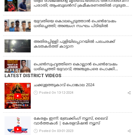
ആര്‍ രാജേഷിന്റെ മൃതദേഹത്തോട് അനാദരവെന്ന്
പരാതി; ആംബുലന്‍സ് ക്രമീകരണത്തില്‍ ഗുരുതര
വീഴ്ച; മൃതദേഹം ചാവക്കാട് വരെ എത്തിച്ചത്
ഫ്രീസര്‍ സംവിധാനം ഇല്ലാതെയെന്നും ആരോപണം
യുവതിയെ കൊലപ്പെടുത്താൻ പെൺവേഷം
ധരിച്ചെത്തി; അഞ്ചംഗ സംഘം പിടിയിൽ
അതിരപ്പിള്ളി പുളിയിലപ്പാറയിൽ പലചരക്ക്
കടതകർത്ത് കാട്ടാന
KERALA
പെണ്‍സുഹൃത്തിനെ കൊല്ലാന്‍ പെണ്‍വേഷം
ധരിച്ചെത്തി യുവാവ്; അഞ്ചുപേരെ പൊക്കി
പൊലീസ്
LATEST DISTRICT VIDEOS
ചക്കുളത്തുകാവ് പൊങ്കാല 2024
Posted On 13-12-2024
കേരളം ഇന്ന്: ബ്രേക്കിംഗ് ന്യൂസ്, ലൈവ്
വാർത്തകൾ | കേരളവിഷൻ ന്യൂസ്
Posted On 03-01-2023