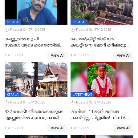
KERALA
KERALA
Posted On 27-12-2025
Posted On 27-12-2025
കണ്ണൂരിൽ യു.പി
കോണ്‍ക്രീറ്റ് മിക്‌സര്‍
സ്വദേശിയുടെ മരണത്തിൽ
കയറ്റിവന്ന ലോറി മറിഞ്ഞു;
അഞ്ചംഗ സംഘത്തിനെതിരെ
രണ്ടുപേര്‍ക്ക് ദാരുണാന്ത്യം;
View All
View All
1 Min Read
1 Min Read
കേസ്; തർക്കമുണ്ടായത്
അപകടം കണ്ണൂരിൽ
ഫേഷ്യലിന് 300 രൂപ
ആവശ്യപ്പെട്ടതിനെച്ചൊല്ലി
KERALA
LATEST NEWS
Posted On 27-12-2025
Posted On 27-12-2025
332 കോടി! തീർത്ഥാടകരുടെ
രാവിലെ 11മണി മുതൽ
എണ്ണത്തിൽ കുറവുണ്ടായിട്ടും
കണ്ടിട്ടില്ല; ചിറ്റൂരിൽ നിന്ന് 6
ശബരിമലയിൽ വരുമാനം
വയസ്സുകാരനെ കാണാതായി
View All
View All
1 Min Read
1 Min Read
കുതിച്ചുയരുന്നു