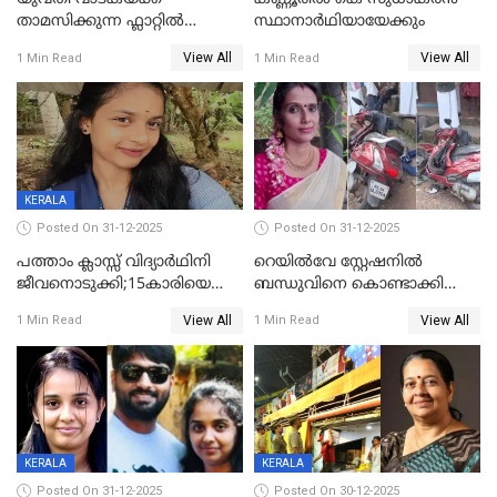
താമസിക്കുന്ന ഫ്ലാറ്റില്‍
സ്ഥാനാർഥിയായേക്കും
തൂങ്ങിമരിച്ച നിലയില്‍;
View All
View All
1 Min Read
1 Min Read
സംഭവം കൈതപ്പൊയിലില്‍
KERALA
Posted On 31-12-2025
Posted On 31-12-2025
പത്താം ക്ലാസ്സ് വിദ്യാര്‍ഥിനി
റെയിൽവേ സ്റ്റേഷനിൽ
ജീവനൊടുക്കി;15കാരിയെ
ബന്ധുവിനെ കൊണ്ടാക്കി
കണ്ടെത്തിയത്
മടങ്ങുന്നതിനിടെ ടോറസ്സ്
View All
View All
1 Min Read
1 Min Read
കിടപ്പുമുറിയില്‍ തൂങ്ങി മരിച്ച
ലോറി സ്കൂട്ടറിൽ ഇടിച്ചു :
നിലയിൽ
യുവതിക്ക് ദാരുണാന്ത്യം
KERALA
KERALA
Posted On 31-12-2025
Posted On 30-12-2025