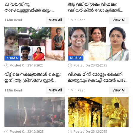
23 വയസ്സിനു
ആ വലിയ ശ്രമം വിഫലം;
താഴെയുള്ളവർക്ക് മദ്യം
വഴിയരികില്‍ ‌ഡോക്ടര്‍മാര്‍
നൽകിയതിനെതിരെ കർശന
ശസ്ത്രക്രിയ നടത്തിയ ലിനു
View All
View All
1 Min Read
1 Min Read
നടപടി;സ്ഥാപനങ്ങൾക്കെതിരെ
മരണത്തിന് കീഴടങ്ങി
രണ്ട് കേസുകൾ
KERALA
KERALA
Posted On 23-12-2025
Posted On 23-12-2025
വീട്ടിലെ നക്ഷത്രങ്ങൾ കെട്ടു;
വി.കെ മിനി മോളും ഷൈനി
ഇനി ആ ക്രിസ്മസ് സ്റ്റാർ
മാത്യുവും കൊച്ചി മേയർ പദം
മാത്രം; പൈതങ്ങൾക്ക്
പങ്കിടും; ദീപ്തി മേരി വർഗീസ്
View All
View All
1 Min Read
1 Min Read
വേണ്ടിയുള്ള
മേയറാകില്ല
പിടിവലിക്കിടയിൽ
അപ്പൂപ്പനെതിരെ പോക്സോ
കേസ് ഒടുവിൽ 4 ജീവനുകൾ
പൊലിഞ്ഞു
Posted On 23-12-2025
Posted On 23-12-2025