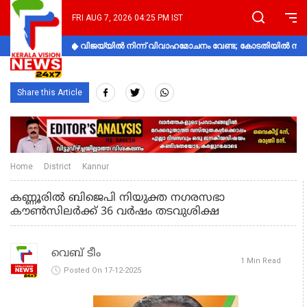
FRI AUG 7, 2026 04:25 PM IST
വിജയ്‌യിൽ നിന്ന് വിവാഹമോചനം വേണ്ട; കോടതിയിൽ നിലപാ
Share this Article
Home
District
Kannur
കണ്ണൂരിൽ ബിജെപി നിയുക്ത നഗരസഭാ
കൗൺസിലർക്ക് 36 വർഷം തടവുശിക്ഷ
വെബ് ടീം
1 Min Read
Posted On 17-12-2025