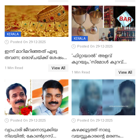
പരിക്ക്; പാളം മറികടന്ന
കുട്ടികൾക്കൊപ്പം
യുവാവ് ട്രെയിന്‍ തട്ടി മരിച്ചു
കളിക്കുന്നതിനിടെ
KERALA
KERALA
Posted On 29-12-2025
Posted On 29-12-2025
ഇന്ന് മാറിമറിഞ്ഞത് ഏഴു
'ഫിറ്റായാൽ' അളവ്
തവണ; ഒരാഴ്ചയ്ക്ക് ശേഷം
കുറയും,'സ്‌മോൾ കുറവ്
സ്വർണവിലയിൽ ഇടിവ്
View All
പിടികൂടി; ബാറിന് 25,000 രൂപ
1 Min Read
View All
1 Min Read
പിഴ
Posted On 29-12-2025
Posted On 29-12-2025
വ്യാപാരി ജീവനൊടുക്കിയ
കഴക്കൂട്ടത്ത് നാലു
നിലയില്‍; കോണ്‍ഗ്രസ്
വയസ്സുകാരന്റെ മരണം