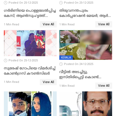
Posted On 25-12-2025
Posted On 25-12-2025
ഗര്‍ഭിണിയെ പൊള്ളലേല്‍പ്പിച്ച
തിരുവനന്തപുരം
കേസ്; ആണ്‍സുഹൃത്ത്
കോര്‍പ്പറേഷന്‍ മേയർ; ആര്‍
പിടിയില്‍
ശ്രീലേഖയ്ക്ക് മുൻതൂക്കം
View All
View All
1 Min Read
1 Min Read
KERALA
Posted On 25-12-2025
Posted On 24-12-2025
സുരേഷ് ഗോപിയെ വിമര്‍ശിച്ച്
വീട്ടിൽ അടച്ചിട്ടു,
കോണ്‍ഗ്രസ് കൗണ്‍സിലര്‍
ഇസ്തിരിപ്പെട്ടി കൊണ്ട്
View All
പൊള്ളിച്ചു; 8 മാസം
1 Min Read
View All
1 Min Read
ഗർഭിണിയായ യുവതിക്ക് ക്രൂര
മർദനം