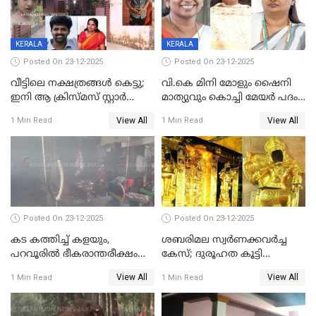
KERALA
KERALA
Posted On 23-12-2025
Posted On 23-12-2025
വീട്ടിലെ നക്ഷത്രങ്ങൾ കെട്ടു;
വി.കെ മിനി മോളും ഷൈനി
ഇനി ആ ക്രിസ്മസ് സ്റ്റാർ
മാത്യുവും കൊച്ചി മേയർ പദം
മാത്രം; പൈതങ്ങൾക്ക്
പങ്കിടും; ദീപ്തി മേരി വർഗീസ്
View All
View All
1 Min Read
1 Min Read
വേണ്ടിയുള്ള
മേയറാകില്ല
പിടിവലിക്കിടയിൽ
അപ്പൂപ്പനെതിരെ പോക്സോ
കേസ് ഒടുവിൽ 4 ജീവനുകൾ
പൊലിഞ്ഞു
Posted On 23-12-2025
Posted On 23-12-2025
കട കത്തിച്ച് കളയും,
ശബരിമല സ്വര്‍ണക്കവര്‍ച്ച
പറവൂരില്‍ ഭീകരാന്തരീക്ഷം
കേസ്; ദുരൂഹത കൂട്ടി
സൃഷ്ടിച്ച് കുട്ടി ലഹരിസംഘം
വിദേശവ്യവസായിയുടെ മൊഴി
View All
View All
1 Min Read
1 Min Read