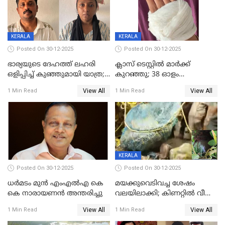
KERALA
KERALA
Posted On 30-12-2025
Posted On 30-12-2025
ഭാര്യയുടെ ദേഹത്ത് ലഹരി
ക്ലാസ് ടെസ്റ്റിൽ മാർക്ക്
ഒളിപ്പിച്ച് കുഞ്ഞുമായി യാത്ര;
കുറഞ്ഞു; 38 ഓളം
ഓട്ടോ വളഞ്ഞ് ദമ്പതികളെ
വിദ്യാർഥികളെ ട്യൂഷൻ
View All
View All
1 Min Read
1 Min Read
പിടികൂടി പൊലീസ്
സെന്ററിലെ അധ്യാപകന്‍
മർദിച്ചതായി പരാതി
KERALA
Posted On 30-12-2025
Posted On 30-12-2025
ധർമടം മുൻ എംഎല്‍എ കെ
മയക്കുവെടിവച്ച ശേഷം
കെ നാരായണന്‍ അന്തരിച്ചു
വലയിലാക്കി; കിണറ്റിൽ വീണ
കടുവയെ പുറത്തെത്തിച്ചു
View All
View All
1 Min Read
1 Min Read