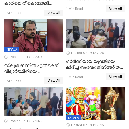
കാരിയെ തീകൊളുത്തി
കൊടും ക്രൂരത; ശരീരത്തിൽ
View All
കൊന്നു;
1 Min Read
നാൽപ്പതിലേറെ
View All
1 Min Read
ക്രൂരകൊലപാതകത്തില്‍
മുറിവുകളെന്ന് പോസ്റ്റ്‌മോർട്ടം
സഹോദരിപുത്രന് ജീവപര്യന്തം
റിപ്പോർട്ട്
KERALA
Posted On 19-12-2025
Posted On 19-12-2025
ഗര്‍ഭിണിയായ യുവതിയെ
സ്കൂൾ ബസിൽ എൽകെജി
മര്‍ദിച്ച സംഭവം; ജിസ്‌ട്രേറ്റ് തല
വിദ്യാര്‍ത്ഥിനിയെ
അന്വേഷണം വേണമെന്ന്
View All
ലൈംഗികമായി ഉപദ്രവിച്ചു;
1 Min Read
യുവതി
View All
1 Min Read
ക്ലീനര്‍ പിടിയിൽ
KERALA
Posted On 19-12-2025
Posted On 18-12-2025