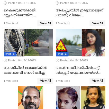
Posted On 18-12-2025
Posted On 18-12-2025
കൈക്കുഞ്ഞുമായി
ആലപ്പുഴയിൽ ഇരട്ടവോട്ടെന്ന്
സ്റ്റേഷനിലെത്തിയ
പരാതി; വിജയം
യുവതിയ്ക്ക് മർദ്ദനം; സിഐ
റദ്ദാക്കണമെന്ന് വലിയമരം
View All
View All
1 Min Read
1 Min Read
കരണത്തടിച്ചു; CC ടിവി
വാർഡിലെ എൽഡിഎഫ്
ദൃശ്യങ്ങൾ പുറത്ത്
സ്ഥാനാർത്ഥി
KERALA
KERALA
Posted On 18-12-2025
Posted On 18-12-2025
ധോണിയിൽ റോഡരികിൽ
ടാങ്കർ ലോറിക്കടിയിൽപ്പെട്ട്
കാർ കത്തി ഒരാൾ മരിച്ചു
സ്കൂട്ടർ യാത്രക്കാരിയ്ക്ക്
ദാരുണാന്ത്യം; അപകടം
View All
View All
1 Min Read
1 Min Read
കണ്ടോത്ത് ദേശീയ പാതയിൽ