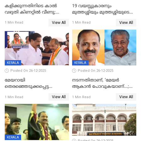
കളിക്കുന്നതിനിടെ കാൽ
19 വയസ്സുകാരനും
വഴുതി കിണറ്റിൽ വീണു;
മുത്തശ്ശിയും മുത്തശ്ശിയുടെ
ഒന്നര വയസ്സുകാരന്
സഹോദരിയും വീട്ടിൽ തൂങ്ങി
View All
View All
1 Min Read
1 Min Read
ദാരുണാന്ത്യം
മരിച്ചനിലയിൽ
KERALA
KERALA
Posted On 26-12-2025
Posted On 26-12-2025
മേയറായി
നടന്നതിതാണ്, ‘മേയർ
തെരഞ്ഞെടുക്കപ്പെട്ട
ആകാൻ പോവുകയാണ്...;
ശേഷമുള്ള പി ഇന്ദിരയുടെ
ആവട്ടെ, അഭിനന്ദനങ്ങൾ’;
View All
View All
1 Min Read
1 Min Read
ആദ്യ വോട്ട് അസാധു; കണ്ണൂർ
മുഖ്യമന്ത്രിയുടെ ഓഫീസ്
ഡെപ്യൂട്ടി മേയർ സ്ഥാനത്ത്
തന്നെ വിശദീകരിയ്ക്കുന്നു;
താഹിറിന് വിജയം
സത്യമിതാണ്
KERALA
Posted On 26-12-2025