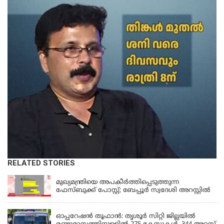
RELATED STORIES
KERALA
മുഖ്യമന്ത്രിയെ അപകീർത്തിപ്പെടുത്തുന്ന
ഫേസ്‌ബുക്ക് പോസ്റ്റ്; ബേപ്പൂർ സ്വദേശി അറസ്റ്റിൽ
KERALA
ഓപ്പറേഷൻ തൂഫാൻ: തൃശൂർ സിറ്റി ജില്ലയിൽ