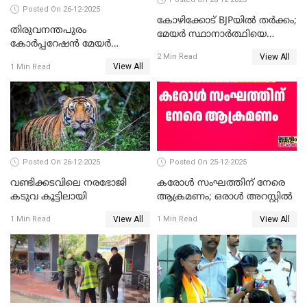
Posted On 26-12-2025
കോഴിക്കോട് BJPയിൽ തർക്കം;
തിരുവനന്തപുരം
മേയർ സ്ഥാനാർത്ഥിയെ
കോര്‍പ്പറേഷന്‍ മേയര്‍
പരസ്യമായി പ്രഖ്യാപിച്ചില്ല
View All
തെരഞ്ഞെടുപ്പ്; സിപിഐഎം
2 Min Read
View All
1 Min Read
ഹൈക്കോടതിയിലേക്ക്;
സത്യപ്രതിജ്ഞ ചടങ്ങില്‍
ചട്ടലംഘനമെന്ന് പാർട്ടി
Posted On 26-12-2025
Posted On 25-12-2025
വണ്ടിക്കടവിലെ നരഭോജി
കരോള്‍ സംഘത്തിന് നേരെ
കടുവ കൂട്ടിലായി
ആക്രമണം; ഒരാള്‍ അറസ്റ്റില്‍
View All
View All
1 Min Read
1 Min Read