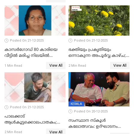
എറണാകുളം സർക്കാർ
ജനറൽ
ആശുപത്രിയിലെത്തിച്ചു
Posted On 21-12-2025
Posted On 21-12-2025
കാസർഗോഡ് 80 കാരിയെ
ഭക്തിയും പ്രകൃതിയും
വീട്ടിൽ മരിച്ച നിലയിൽ
ഒന്നാകുന്ന അപൂര്‍വ്വ കാഴ്ച;
കണ്ടെത്തി
ഭക്തർക്ക്
View All
View All
1 Min Read
2 Min Read
കാഴ്ചാനുഭവമൊരുക്കി
ശബരീ നന്ദനം
KERALA
Posted On 21-12-2025
Posted On 20-12-2025
പാലക്കാട്‌
സംസ്ഥാന സ്കൂൾ
ആൾകൂട്ടക്കൊലപാതകം;
കലോത്സവം: ഉദ്ഘാടനം
അന്വേഷണം
View All
മുഖ്യമന്ത്രി, സമാപനത്തിൽ
2 Min Read