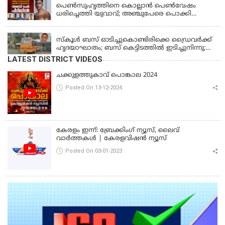
പെണ്‍സുഹൃത്തിനെ കൊല്ലാന്‍ പെണ്‍വേഷം
ധരിച്ചെത്തി യുവാവ്; അഞ്ചുപേരെ പൊക്കി
പൊലീസ്
KERALA
സ്കൂൾ ബസ് ഓടിച്ചുകൊണ്ടിരിക്കെ ഡ്രൈവർക്ക്
ഹൃദയാഘാതം; ബസ് കെട്ടിടത്തിൽ ഇടിച്ചുനിന്നു;
ഡ്രൈവർ മരിച്ചു, രണ്ട് കുട്ടികൾക്ക് പരിക്ക്
LATEST DISTRICT VIDEOS
ചക്കുളത്തുകാവ് പൊങ്കാല 2024
Posted On 13-12-2024
കേരളം ഇന്ന്: ബ്രേക്കിംഗ് ന്യൂസ്, ലൈവ്
വാർത്തകൾ | കേരളവിഷൻ ന്യൂസ്
Posted On 03-01-2023