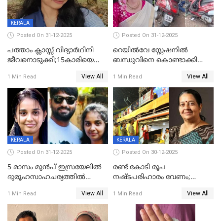
KERALA
Posted On 31-12-2025
Posted On 31-12-2025
പത്താം ക്ലാസ്സ് വിദ്യാര്‍ഥിനി
റെയിൽവേ സ്റ്റേഷനിൽ
ജീവനൊടുക്കി;15കാരിയെ
ബന്ധുവിനെ കൊണ്ടാക്കി
കണ്ടെത്തിയത്
മടങ്ങുന്നതിനിടെ ടോറസ്സ്
View All
View All
1 Min Read
1 Min Read
കിടപ്പുമുറിയില്‍ തൂങ്ങി മരിച്ച
ലോറി സ്കൂട്ടറിൽ ഇടിച്ചു :
നിലയിൽ
യുവതിക്ക് ദാരുണാന്ത്യം
KERALA
KERALA
Posted On 31-12-2025
Posted On 30-12-2025
5 മാസം മുൻപ് ഇസ്രയേലിൽ
രണ്ട് കോടി രൂപ
ദുരൂഹസാഹചര്യത്തിൽ
നഷ്ടപരിഹാരം വേണം;
മരിച്ചനിലയിൽ കണ്ടെത്തിയ
ജിസിഡിഎക്ക് വക്കീൽ
View All
View All
1 Min Read
1 Min Read
മലയാളി യുവാവിന്റെ ഭാര്യയും
നോട്ടീസയച്ച് ഉമാ തോമസ്
മരിച്ചു