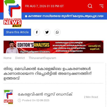
FRI AUG 7, 2026 01:03 PM IST
കനത്തമഴ സാധ്യതയെ തുടർന്ന് കോട്ടയം,ആലപ്പുഴ,വയനാട്
Share this Article
Home
District
Thiruvananthapuram
തിരു. മെഡിക്കല്‍ കോളേജിലെ ഉപകരണങ്ങള്‍
കാണാതായെന്ന റിപ്പോര്‍ട്ടില്‍ അന്വേഷണത്തിന്
ഉത്തരവ്
കേരളവിഷൻ ന്യൂസ് ഡെസ്‌ക്
2 Min Read
Posted On 02-08-2025