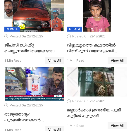
KERALA
KERALA
Posted On 22-12-2025
Posted On 22-12-2025
ജിപ്സി ഡ്രിഫ്റ്റ്
വീട്ടുമുറ്റത്തെ കുളത്തിൽ
ചെയ്യുന്നതിനിടെയുണ്ടായ
വീണ് മൂന്ന് വയസുകാരി
അപകടം; 14 വയസുകാരന്
മരിച്ചു
View All
View All
1 Min Read
1 Min Read
ദാരുണാന്ത്യം; ജീപ്സി
ഓടിച്ചയാൾ അറസ്റ്റിൽ.
Posted On 21-12-2025
Posted On 22-12-2025
മണ്ണാർക്കാട് ഇറങ്ങിയ പുലി
രാജ്യത്താദ്യം;
കൂട്ടിൽ കുടുങ്ങി
പുതുജീവനേകാൻ
View All
ഷിബുവിന്റെ ഹൃദയം
1 Min Read
View All
1 Min Read