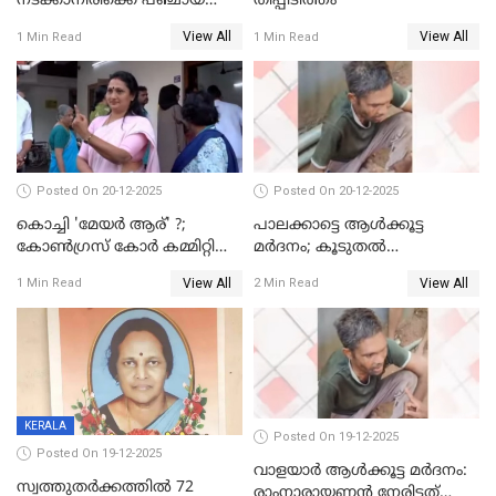
നടക്കാനിരിക്കെ പഞ്ചായത്ത്
തീപ്പിടിത്തം
മെമ്പർ മരിച്ചു
View All
View All
1 Min Read
1 Min Read
Posted On 20-12-2025
Posted On 20-12-2025
കൊച്ചി 'മേയർ ആര്' ?;
പാലക്കാട്ടെ ആള്‍ക്കൂട്ട
കോണ്‍ഗ്രസ് കോര്‍ കമ്മിറ്റി
മര്‍ദനം; കൂടുതല്‍
യോഗം ചൊവ്വാഴ്ച
അറസ്റ്റുണ്ടാവും, മര്‍ദിച്ചത് 15
View All
View All
1 Min Read
2 Min Read
അംഗ സംഘമെന്ന് വിവരം
KERALA
Posted On 19-12-2025
Posted On 19-12-2025
വാളയാർ ആൾക്കൂട്ട മർദനം:
സ്വത്തുതര്‍ക്കത്തില്‍ 72
രാംനാരായണൻ നേരിട്ടത്