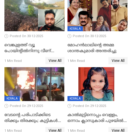
KERALA
Posted On 30-12-2025
Posted On 30-12-2025
വെങ്കുളത്ത് വ്യൂ
മോഹന്‍ലാലിന്‍റെ അമ്മ
പോയിന്റിൽനിന്നു വീണ്
ശാന്തകുമാരി അന്തരിച്ചു
യുവാവ് മരിച്ചു
View All
View All
1 Min Read
1 Min Read
KERALA
KERALA
Posted On 29-12-2025
Posted On 29-12-2025
വേടന്റെ പരിപാടിക്കിടെ
കാൽമുട്ടിനൊപ്പം വെള്ളം,
തിക്കും തിരക്കും; കുട്ടികള്‍
ഒന്നാം ക്ലാസുകാരി പുഴയിൽ
ഉള്‍പ്പെടെ നിരവധി പേര്‍ക്ക്
മുങ്ങി മരിച്ചു; ദാരുണ സംഭവം
View All
View All
1 Min Read
1 Min Read