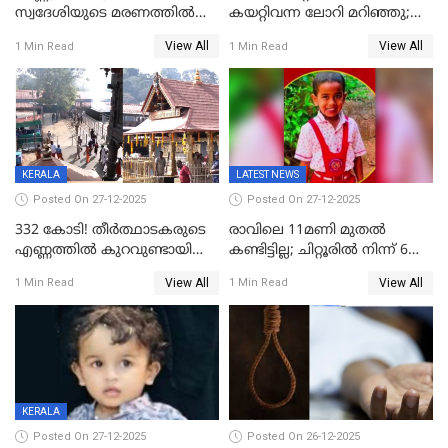
സ്വദേശിയുടെ മരണത്തിൽ
കയറ്റിവന്ന ലോറി മറിഞ്ഞു;
അഞ്ചംഗ സംഘത്തിനെതിരെ
രണ്ടുപേര്‍ക്ക് ദാരുണാന്ത്യം;
View All
View All
1 Min Read
1 Min Read
കേസ്; തർക്കമുണ്ടായത്
അപകടം കണ്ണൂരിൽ
ഫേഷ്യലിന് 300 രൂപ
ആവശ്യപ്പെട്ടതിനെച്ചൊല്ലി
KERALA
LATEST NEWS
Posted On 27-12-2025
Posted On 27-12-2025
332 കോടി! തീർത്ഥാടകരുടെ
രാവിലെ 11മണി മുതൽ
എണ്ണത്തിൽ കുറവുണ്ടായിട്ടും
കണ്ടിട്ടില്ല; ചിറ്റൂരിൽ നിന്ന് 6
ശബരിമലയിൽ വരുമാനം
വയസ്സുകാരനെ കാണാതായി
View All
View All
1 Min Read
1 Min Read
കുതിച്ചുയരുന്നു
KERALA
Posted On 27-12-2025
Posted On 26-12-2025