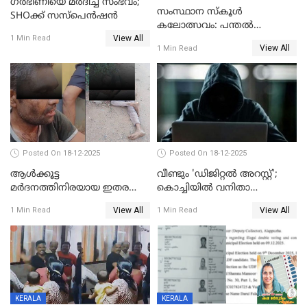
ഗര്‍ഭിണിയെ മർദിച്ച സംഭവം;
സംസ്ഥാന സ്കൂൾ
SHOക്ക് സസ്പെൻഷൻ
കലോത്സവം: പന്തൽ
View All
കാൽനാട്ടൽ 20 ന്
1 Min Read
View All
1 Min Read
Posted On 18-12-2025
Posted On 18-12-2025
ആൾക്കൂട്ട
വീണ്ടും 'ഡിജിറ്റല്‍ അറസ്റ്റ്';
മർദനത്തിനിരയായ ഇതര
കൊച്ചിയില്‍ വനിതാ
സംസ്ഥാന തൊഴിലാളി മരിച്ചു;
ഡോക്ടര്‍ക്ക് നഷ്ടമായത് 6.38
View All
View All
1 Min Read
1 Min Read
നടുക്കുന്ന സംഭവം
കോടി രൂപ
വാളയാറിൽ
KERALA
KERALA