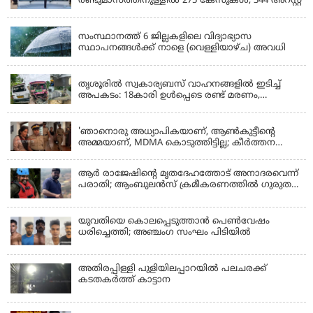
രണ്ടുമാസത്തിനുള്ളിൽ 275 കേസുകൾ, 344 അറസ്റ്റ്
KERALA
സംസ്ഥാനത്ത് 6 ജില്ലകളിലെ വിദ്യാഭ്യാസ
സ്ഥാപനങ്ങൾക്ക് നാളെ (വെള്ളിയാഴ്ച) അവധി
KERALA
തൃശൂരിൽ സ്വകാര്യബസ് വാഹനങ്ങളില്‍ ഇടിച്ച്
അപകടം: 18കാരി ഉൾപ്പെടെ രണ്ട് മരണം,
പത്തോളം പേർക്ക് പരിക്ക്
KERALA
'ഞാനൊരു അധ്യാപികയാണ്, ആണ്‍കുട്ടീന്റെ
അമ്മയാണ്‌, MDMA കൊടുത്തിട്ടില്ല; കീർത്തന
മാധ്യമങ്ങളോട്; പൊലീസ് കസ്റ്റഡിയിൽ വിട്ട്
കോടതി, ജാമ്യാപേക്ഷ തള്ളി
ആര്‍ രാജേഷിന്റെ മൃതദേഹത്തോട് അനാദരവെന്ന്
പരാതി; ആംബുലന്‍സ് ക്രമീകരണത്തില്‍ ഗുരുതര
വീഴ്ച; മൃതദേഹം ചാവക്കാട് വരെ എത്തിച്ചത്
ഫ്രീസര്‍ സംവിധാനം ഇല്ലാതെയെന്നും ആരോപണം
യുവതിയെ കൊലപ്പെടുത്താൻ പെൺവേഷം
ധരിച്ചെത്തി; അഞ്ചംഗ സംഘം പിടിയിൽ
അതിരപ്പിള്ളി പുളിയിലപ്പാറയിൽ പലചരക്ക്
കടതകർത്ത് കാട്ടാന
KERALA