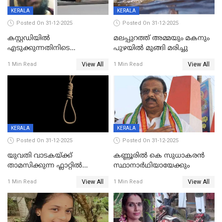
KERALA
KERALA
Posted On 31-12-2025
Posted On 31-12-2025
കസ്റ്റഡിയിൽ
മലപ്പുറത്ത് അമ്മയും മകനും
എടുക്കുന്നതിനിടെ
പുഴയിൽ മുങ്ങി മരിച്ചു
വിലങ്ങുമായി രക്ഷപ്പെട്ട
View All
View All
1 Min Read
1 Min Read
വധശ്രമക്കേസ് പ്രതി പിടിയിൽ
KERALA
KERALA
Posted On 31-12-2025
Posted On 31-12-2025
യുവതി വാടകയ്ക്ക്
കണ്ണൂരിൽ കെ സുധാകരൻ
താമസിക്കുന്ന ഫ്ലാറ്റില്‍
സ്ഥാനാർഥിയായേക്കും
തൂങ്ങിമരിച്ച നിലയില്‍;
View All
View All
1 Min Read
1 Min Read
സംഭവം കൈതപ്പൊയിലില്‍