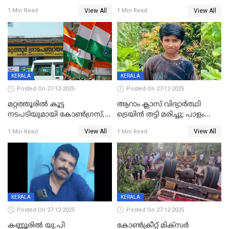
കൗണ്‍സിലറുടെ
കൊലപാതകം: അമ്മയും
View All
View All
1 Min Read
1 Min Read
മാനസികപീഡനമെന്ന് കുറിപ്പ്
സുഹൃത്തും പൊലീസ്
കസ്റ്റഡിയിൽ
KERALA
KERALA
Posted On 27-12-2025
Posted On 27-12-2025
മറ്റത്തൂരിൽ കൂട്ട
ആറാം ക്ലാസ് വിദ്യാർത്ഥി
നടപടിയുമായി കോണ്‍ഗ്രസ്,
ട്രെയിൻ തട്ടി മരിച്ചു; പാളം
ബിജെപി പാളയത്തിലെത്തിയ
മുറിച്ചുകടക്കുന്നതിനിടെ
View All
View All
1 Min Read
1 Min Read
എട്ട് പേര്‍ ഉള്‍പ്പെടെ
അപകടം മലപ്പുറത്ത്
പത്തുപേരെ പുറത്താക്കി,
ചൊവ്വന്നൂരിലും നടപടി
KERALA
KERALA
Posted On 27-12-2025
Posted On 27-12-2025
കണ്ണൂരിൽ യു.പി
കോണ്‍ക്രീറ്റ് മിക്‌സര്‍