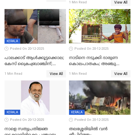
ഊർജ്ജിതമാക്കിമാക്കി
View All
1 Min Read
മുഖ്യാതിഥിയായി
ക്രൈംബ്രാഞ്ച്
മോഹൻലാൽ
KERALA
Posted On 20-12-2025
Posted On 20-12-2025
പാലക്കാട് ആൾക്കൂട്ടക്കൊല;
നാടിനെ നടുക്കി ദാരുണ
കേസ് ക്രൈംബ്രാഞ്ചിന്;
കൊലപാതകം; അഞ്ചു
DYSPയുടെ നേതൃത്വത്തിൽ
വയസ്സുകാരനെ 'അമ്മ
View All
View All
1 Min Read
1 Min Read
അന്വേഷിക്കും
കഴുത്തുഞെരിച്ച് കൊന്നു
KERALA
KERALA
Posted On 20-12-2025
Posted On 20-12-2025
നാളെ സത്യപ്രതിജ്ഞ
തലശ്ശേരിയിൽ വൻ