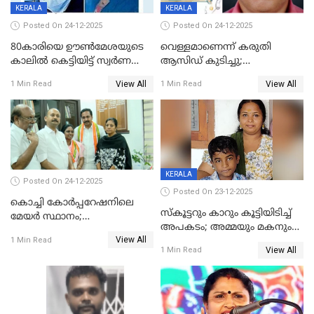
KERALA
KERALA
Posted On 24-12-2025
Posted On 24-12-2025
80കാരിയെ ഊൺമേശയുടെ
വെള്ളമാണെന്ന് കരുതി
കാലിൽ കെട്ടിയിട്ട് സ്വർണവും
ആസിഡ് കുടിച്ചു;
പണവും കവർന്നു;
ചികിത്സയിലിരുന്ന ആള്‍
View All
View All
1 Min Read
1 Min Read
കൊച്ചുമകനും സുഹൃത്തും
മരിച്ചു
അറസ്റ്റിൽ
KERALA
Posted On 24-12-2025
Posted On 23-12-2025
കൊച്ചി കോര്‍പ്പറേഷനിലെ
സ്കൂട്ടറും കാറും കൂട്ടിയിടിച്ച്
മേയര്‍ സ്ഥാനം;
അപകടം; അമ്മയും മകനും
കോണ്‍ഗ്രസില്‍ അതൃപതി
View All
മരിച്ചു, മറ്റൊരു മകൻ
1 Min Read
രൂക്ഷം
View All
1 Min Read
ഗുരുതരാവസ്ഥയിൽ