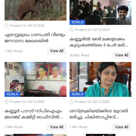
KERALA
Posted On 23-12-2025
Posted On 22-12-2025
ഏഴാറ്റുമുഖം ഗണപതി വീണ്ടും
കണ്ണൂരിൽ രണ്ട് മക്കളടക്കം
ജനവാസ മേഖലയിൽ
കുടുംബത്തിലെ 4 പേർ മരിച്ച
View All
നിലയിൽ
1 Min Read
View All
30 Min Read
KERALA
KERALA
Posted On 22-12-2025
Posted On 22-12-2025
കണ്ണൂർ പാറാട് സിപിഐഎം
ശസ്ത്രക്രിയയ്‌ക്കിടെ യുവതി
ബ്രാഞ്ച് കമ്മിറ്റി ഓഫിസിൽ
മരിച്ചു; ചികിത്സാപ്പിഴവ്
തീയിട്ടു; നേതാക്കളുടെ
ആരോപിച്ച് ബന്ധുക്കൾ;
View All
View All
1 Min Read
1 Min Read
ചിത്രങ്ങളടക്കം കത്തിയ
സംഭവം മാവേലിക്കരയിൽ
നിലയിൽ