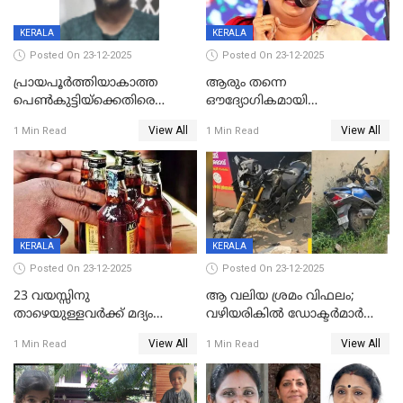
KERALA
KERALA
Posted On 23-12-2025
Posted On 23-12-2025
പ്രായപൂർത്തിയാകാത്ത
ആരും തന്നെ
പെൺകുട്ടിയ്ക്കെതിരെ
ഔദ്യോഗികമായി
ലൈംഗികാതിക്രമം; 36കാരന്
അറിയിച്ചിട്ടില്ല, മേയറെ
View All
View All
1 Min Read
1 Min Read
59 വർഷം തടവും 90,൦൦൦ രൂപ
കണ്ടെത്താൻ ഇന്ന് കോർ
പിഴയും ശിക്ഷ
കമ്മിറ്റി കൂടിയില്ല';
അതൃപ്തിയുമായി ദീപ്തി മേരി
വർഗീസ്
KERALA
KERALA
Posted On 23-12-2025
Posted On 23-12-2025
23 വയസ്സിനു
ആ വലിയ ശ്രമം വിഫലം;
താഴെയുള്ളവർക്ക് മദ്യം
വഴിയരികില്‍ ‌ഡോക്ടര്‍മാര്‍
നൽകിയതിനെതിരെ കർശന
ശസ്ത്രക്രിയ നടത്തിയ ലിനു
View All
View All
1 Min Read
1 Min Read
നടപടി;സ്ഥാപനങ്ങൾക്കെതിരെ
മരണത്തിന് കീഴടങ്ങി
രണ്ട് കേസുകൾ