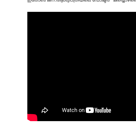
ഇതോടെ ജന.ആശുപത്രിയിലെ ഡോക്ടർ കയ്യൊഴിഞ്ഞ