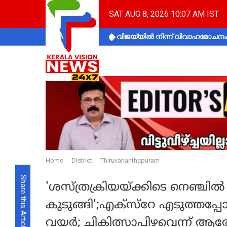
SAT AUG 8, 2026 10:07 AM IST
വിജയ്‌യിൽ നിന്ന് വിവാഹമോചനം 
Home
District
Thiruvananthapuram
Share this Article
'ശസ്ത്രക്രിയയ്ക്കിടെ നെഞ്ചിൽ
കുടുങ്ങി';എക്സ്റേ എടുത്തപ്പ
വയർ; ചികിത്സാപിഴവെന്ന് 