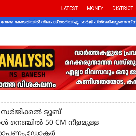
LATEST
MONEY
DISTRICT
വേണ്ട; കോടതിയിൽ നിലപാട് അറിയിച്ചു, ഹർജി പിൻവലിക്കുന്നെന്ന്
 സർജിക്കൽ ട്യൂബ്
ോൾ നെഞ്ചിൽ 50 CM നീളമുള്ള
ആരോപണം,ഡോക്ടർ