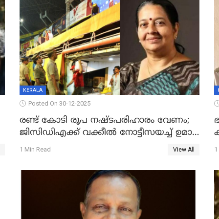
KERALA
Posted On 30-12-2025
രണ്ട് കോടി രൂപ നഷ്ടപരിഹാരം വേണം;
ഭ
ജിസിഡിഎക്ക് വക്കീൽ നോട്ടീസയച്ച് ഉമാ
തോമസ്
1 Min Read
1
View All