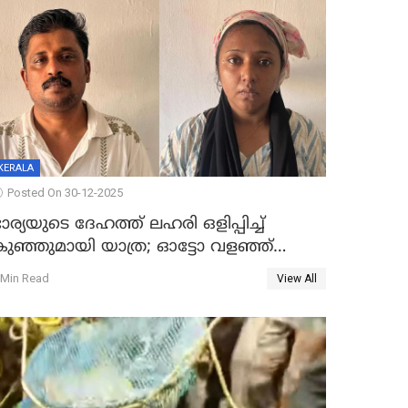
KERALA
Posted On 30-12-2025
ാര്യയുടെ ദേഹത്ത് ലഹരി ഒളിപ്പിച്ച്
കുഞ്ഞുമായി യാത്ര; ഓട്ടോ വളഞ്ഞ്
ദമ്പതികളെ പിടികൂടി പൊലീസ്
 Min Read
View All