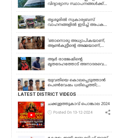
വിദ്യാഭ്യാസ സ്ഥാപനങ്ങൾക്ക്
നാളെ (വെള്ളിയാഴ്ച) അവധി
KERALA
തൃശൂരിൽ സ്വകാര്യബസ്
വാഹനങ്ങളില്‍ ഇടിച്ച് അപകടം:
18കാരി ഉൾപ്പെടെ രണ്ട് മരണം,
KERALA
പത്തോളം പേർക്ക് പരിക്ക്
'ഞാനൊരു അധ്യാപികയാണ്,
ആണ്‍കുട്ടീന്റെ അമ്മയാണ്‌,
MDMA കൊടുത്തിട്ടില്ല; കീർത്തന
മാധ്യമങ്ങളോട്; പൊലീസ്
ആര്‍ രാജേഷിന്റെ
കസ്റ്റഡിയിൽ വിട്ട് കോടതി,
മൃതദേഹത്തോട് അനാദരവെന്ന്
ജാമ്യാപേക്ഷ തള്ളി
പരാതി; ആംബുലന്‍സ്
ക്രമീകരണത്തില്‍ ഗുരുതര
വീഴ്ച; മൃതദേഹം ചാവക്കാട്
യുവതിയെ കൊലപ്പെടുത്താൻ
വരെ എത്തിച്ചത് ഫ്രീസര്‍
പെൺവേഷം ധരിച്ചെത്തി;
സംവിധാനം ഇല്ലാതെയെന്നും
അഞ്ചംഗ സംഘം പിടിയിൽ
LATEST DISTRICT VIDEOS
ആരോപണം
ചക്കുളത്തുകാവ് പൊങ്കാല 2024
Posted On 13-12-2024