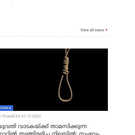
View all news
KERALA
Posted On 31-12-2025
യുവതി വാടകയ്ക്ക് താമസിക്കുന്ന
്ലാറ്റില്‍ തൂങ്ങിമരിച്ച നിലയില്‍; സംഭവം