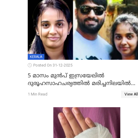
KERALA
Posted On 31-12-2025
5 മാസം മുൻപ് ഇസ്രയേലിൽ
ദുരൂഹസാഹചര്യത്തിൽ മരിച്ചനിലയിൽ
കണ്ടെത്തിയ മലയാളി യുവാവിന്റെ
1 Min Read
View All
ഭാര്യയും മരിച്ചു