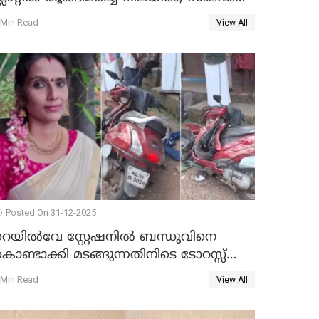
കൈതപ്പൊയിലില്‍
 Min Read
View All
Posted On 31-12-2025
റെയിൽവേ സ്റ്റേഷനിൽ ബന്ധുവിനെ
ൊണ്ടാക്കി മടങ്ങുന്നതിനിടെ ടോറസ്സ്
ോറി സ്കൂട്ടറിൽ ഇടിച്ചു : യുവതിക്ക്
 Min Read
View All
ാരുണാന്ത്യം