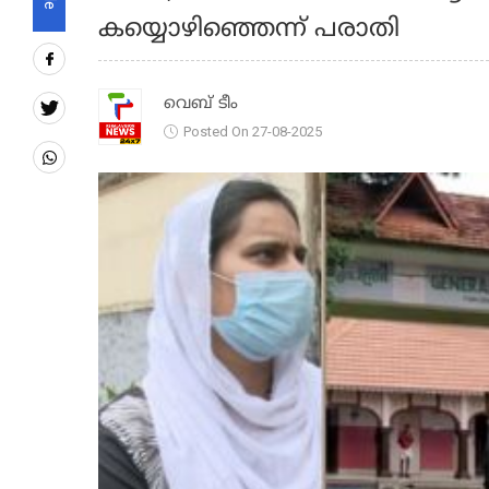
കയ്യൊഴിഞ്ഞെന്ന് പരാതി
വെബ് ടീം
Posted On 27-08-2025