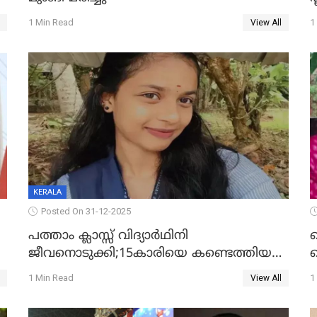
1 Min Read
1
View All
KERALA
Posted On 31-12-2025
പത്താം ക്ലാസ്സ് വിദ്യാര്‍ഥിനി
ജീവനൊടുക്കി;15കാരിയെ കണ്ടെത്തിയത്
ക
കിടപ്പുമുറിയില്‍ തൂങ്ങി മരിച്ച നിലയിൽ
ല
1 Min Read
1
View All
ദ