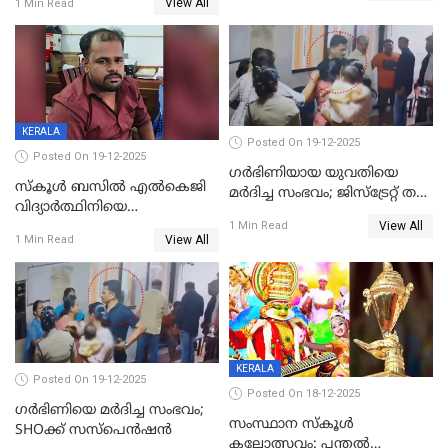
View All
1 Min Read
ക്രൂരകൊലപാതകത്തില്‍
മുറിവുകളെന്ന് പോസ്റ്റ്‌മോർട്ടം
സഹോദരിപുത്രന് ജീവപര്യന്തം
റിപ്പോർട്ട്
KERALA
Posted On 19-12-2025
Posted On 19-12-2025
ഗര്‍ഭിണിയായ യുവതിയെ
സ്കൂൾ ബസിൽ എൽകെജി
മര്‍ദിച്ച സംഭവം; ജിസ്‌ട്രേറ്റ് തല
വിദ്യാര്‍ത്ഥിനിയെ
അന്വേഷണം വേണമെന്ന്
View All
ലൈംഗികമായി ഉപദ്രവിച്ചു;
1 Min Read
യുവതി
View All
1 Min Read
ക്ലീനര്‍ പിടിയിൽ
KERALA
Posted On 19-12-2025
Posted On 18-12-2025
ഗര്‍ഭിണിയെ മർദിച്ച സംഭവം;
സംസ്ഥാന സ്കൂൾ
SHOക്ക് സസ്പെൻഷൻ
കലോത്സവം: പന്തൽ