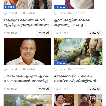
KERALA
KERALA
Posted On 30-12-2025
Posted On 30-12-2025
ഭാര്യയുടെ ദേഹത്ത് ലഹരി
ക്ലാസ് ടെസ്റ്റിൽ മാർക്ക്
ഒളിപ്പിച്ച് കുഞ്ഞുമായി യാത്ര;
കുറഞ്ഞു; 38 ഓളം
ഓട്ടോ വളഞ്ഞ് ദമ്പതികളെ
വിദ്യാർഥികളെ ട്യൂഷൻ
View All
View All
1 Min Read
1 Min Read
പിടികൂടി പൊലീസ്
സെന്ററിലെ അധ്യാപകന്‍
മർദിച്ചതായി പരാതി
KERALA
Posted On 30-12-2025
Posted On 30-12-2025
ധർമടം മുൻ എംഎല്‍എ കെ
മയക്കുവെടിവച്ച ശേഷം
കെ നാരായണന്‍ അന്തരിച്ചു
വലയിലാക്കി; കിണറ്റിൽ വീണ
കടുവയെ പുറത്തെത്തിച്ചു
View All
View All
1 Min Read
1 Min Read