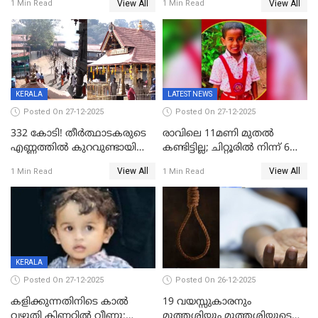
View All
View All
1 Min Read
1 Min Read
കേസ്; തർക്കമുണ്ടായത്
അപകടം കണ്ണൂരിൽ
ഫേഷ്യലിന് 300 രൂപ
ആവശ്യപ്പെട്ടതിനെച്ചൊല്ലി
KERALA
LATEST NEWS
Posted On 27-12-2025
Posted On 27-12-2025
332 കോടി! തീർത്ഥാടകരുടെ
രാവിലെ 11മണി മുതൽ
എണ്ണത്തിൽ കുറവുണ്ടായിട്ടും
കണ്ടിട്ടില്ല; ചിറ്റൂരിൽ നിന്ന് 6
ശബരിമലയിൽ വരുമാനം
വയസ്സുകാരനെ കാണാതായി
View All
View All
1 Min Read
1 Min Read
കുതിച്ചുയരുന്നു
KERALA
Posted On 27-12-2025
Posted On 26-12-2025
കളിക്കുന്നതിനിടെ കാൽ
19 വയസ്സുകാരനും
വഴുതി കിണറ്റിൽ വീണു;
മുത്തശ്ശിയും മുത്തശ്ശിയുടെ