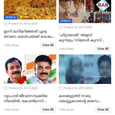
KERALA
KERALA
Posted On 29-12-2025
Posted On 29-12-2025
ഇന്ന് മാറിമറിഞ്ഞത് ഏഴു
'ഫിറ്റായാൽ' അളവ്
തവണ; ഒരാഴ്ചയ്ക്ക് ശേഷം
കുറയും,'സ്‌മോൾ കുറവ്
സ്വർണവിലയിൽ ഇടിവ്
View All
പിടികൂടി; ബാറിന് 25,000 രൂപ
1 Min Read
View All
1 Min Read
പിഴ
Posted On 29-12-2025
Posted On 29-12-2025
വ്യാപാരി ജീവനൊടുക്കിയ
കഴക്കൂട്ടത്ത് നാലു
നിലയില്‍; കോണ്‍ഗ്രസ്
വയസ്സുകാരന്റെ മരണം
കൗണ്‍സിലറുടെ
കൊലപാതകം: അമ്മയും
View All
View All
1 Min Read
1 Min Read
മാനസികപീഡനമെന്ന് കുറിപ്പ്
സുഹൃത്തും പൊലീസ്