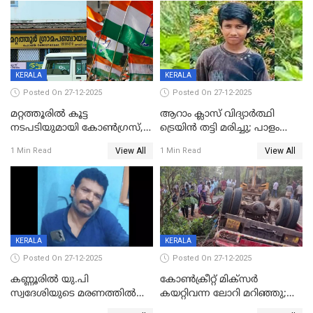
കസ്റ്റഡിയിൽ
KERALA
KERALA
Posted On 27-12-2025
Posted On 27-12-2025
മറ്റത്തൂരിൽ കൂട്ട
ആറാം ക്ലാസ് വിദ്യാർത്ഥി
നടപടിയുമായി കോണ്‍ഗ്രസ്,
ട്രെയിൻ തട്ടി മരിച്ചു; പാളം
ബിജെപി പാളയത്തിലെത്തിയ
മുറിച്ചുകടക്കുന്നതിനിടെ
View All
View All
1 Min Read
1 Min Read
എട്ട് പേര്‍ ഉള്‍പ്പെടെ
അപകടം മലപ്പുറത്ത്
പത്തുപേരെ പുറത്താക്കി,
ചൊവ്വന്നൂരിലും നടപടി
KERALA
KERALA
Posted On 27-12-2025
Posted On 27-12-2025
കണ്ണൂരിൽ യു.പി
കോണ്‍ക്രീറ്റ് മിക്‌സര്‍
സ്വദേശിയുടെ മരണത്തിൽ
കയറ്റിവന്ന ലോറി മറിഞ്ഞു;
അഞ്ചംഗ സംഘത്തിനെതിരെ
രണ്ടുപേര്‍ക്ക് ദാരുണാന്ത്യം;