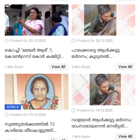
Posted On 20-12-2025
Posted On 20-12-2025
കൊച്ചി 'മേയർ ആര്' ?;
പാലക്കാട്ടെ ആള്‍ക്കൂട്ട
കോണ്‍ഗ്രസ് കോര്‍ കമ്മിറ്റി
മര്‍ദനം; കൂടുതല്‍
യോഗം ചൊവ്വാഴ്ച
അറസ്റ്റുണ്ടാവും, മര്‍ദിച്ചത് 15
View All
View All
1 Min Read
2 Min Read
അംഗ സംഘമെന്ന് വിവരം
KERALA
Posted On 19-12-2025
Posted On 19-12-2025
വാളയാർ ആൾക്കൂട്ട മർദനം:
സ്വത്തുതര്‍ക്കത്തില്‍ 72
രാംനാരായണൻ നേരിട്ടത്
കാരിയെ തീകൊളുത്തി
കൊടും ക്രൂരത; ശരീരത്തിൽ
View All
കൊന്നു;
1 Min Read
നാൽപ്പതിലേറെ