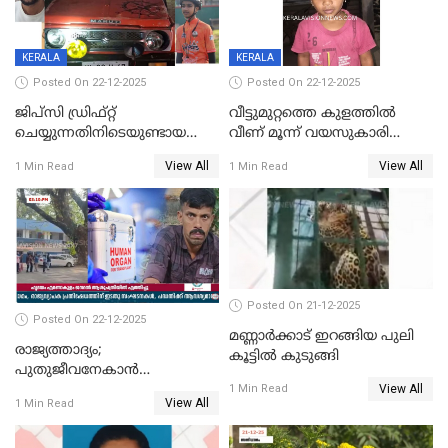
KERALA
KERALA
Posted On 22-12-2025
Posted On 22-12-2025
ജിപ്സി ഡ്രിഫ്റ്റ്
വീട്ടുമുറ്റത്തെ കുളത്തിൽ
ചെയ്യുന്നതിനിടെയുണ്ടായ
വീണ് മൂന്ന് വയസുകാരി
അപകടം; 14 വയസുകാരന്
മരിച്ചു
View All
View All
1 Min Read
1 Min Read
ദാരുണാന്ത്യം; ജീപ്സി
ഓടിച്ചയാൾ അറസ്റ്റിൽ.
Posted On 21-12-2025
Posted On 22-12-2025
മണ്ണാർക്കാട് ഇറങ്ങിയ പുലി
രാജ്യത്താദ്യം;
കൂട്ടിൽ കുടുങ്ങി
പുതുജീവനേകാൻ
View All
ഷിബുവിന്റെ ഹൃദയം
1 Min Read
View All
1 Min Read
എറണാകുളം സർക്കാർ
ജനറൽ