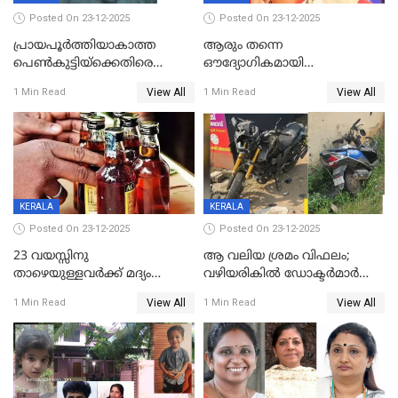
Posted On 23-12-2025
Posted On 23-12-2025
പ്രായപൂർത്തിയാകാത്ത
ആരും തന്നെ
പെൺകുട്ടിയ്ക്കെതിരെ
ഔദ്യോഗികമായി
ലൈംഗികാതിക്രമം; 36കാരന്
അറിയിച്ചിട്ടില്ല, മേയറെ
View All
View All
1 Min Read
1 Min Read
59 വർഷം തടവും 90,൦൦൦ രൂപ
കണ്ടെത്താൻ ഇന്ന് കോർ
പിഴയും ശിക്ഷ
കമ്മിറ്റി കൂടിയില്ല';
അതൃപ്തിയുമായി ദീപ്തി മേരി
വർഗീസ്
KERALA
KERALA
Posted On 23-12-2025
Posted On 23-12-2025
23 വയസ്സിനു
ആ വലിയ ശ്രമം വിഫലം;
താഴെയുള്ളവർക്ക് മദ്യം
വഴിയരികില്‍ ‌ഡോക്ടര്‍മാര്‍
നൽകിയതിനെതിരെ കർശന
ശസ്ത്രക്രിയ നടത്തിയ ലിനു
View All
View All
1 Min Read
1 Min Read
നടപടി;സ്ഥാപനങ്ങൾക്കെതിരെ
മരണത്തിന് കീഴടങ്ങി
രണ്ട് കേസുകൾ