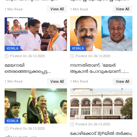
ഒന്നര വയസ്സുകാരന്
സഹോദരിയും വീട്ടിൽ തൂങ്ങി
View All
View All
1 Min Read
1 Min Read
ദാരുണാന്ത്യം
മരിച്ചനിലയിൽ
KERALA
KERALA
Posted On 26-12-2025
Posted On 26-12-2025
മേയറായി
നടന്നതിതാണ്, ‘മേയർ
തെരഞ്ഞെടുക്കപ്പെട്ട
ആകാൻ പോവുകയാണ്...;
ശേഷമുള്ള പി ഇന്ദിരയുടെ
ആവട്ടെ, അഭിനന്ദനങ്ങൾ’;
View All
View All
1 Min Read
1 Min Read
ആദ്യ വോട്ട് അസാധു; കണ്ണൂർ
മുഖ്യമന്ത്രിയുടെ ഓഫീസ്
ഡെപ്യൂട്ടി മേയർ സ്ഥാനത്ത്
തന്നെ വിശദീകരിയ്ക്കുന്നു;
താഹിറിന് വിജയം
സത്യമിതാണ്
KERALA
Posted On 26-12-2025
Posted On 26-12-2025
കോഴിക്കോട് BJPയിൽ തർക്കം;