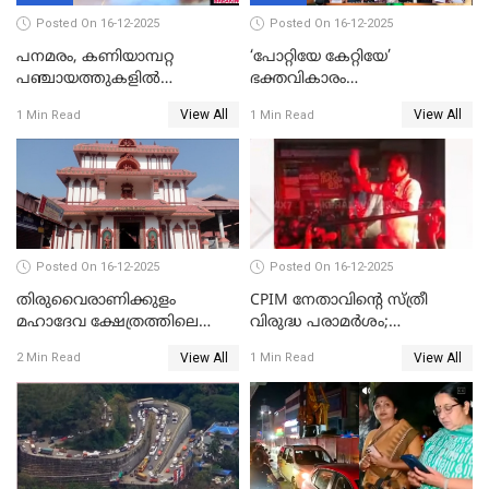
Posted On 16-12-2025
Posted On 16-12-2025
പനമരം, കണിയാമ്പറ്റ
‘പോറ്റിയേ കേറ്റിയേ’
പഞ്ചായത്തുകളിൽ
ഭക്തവികാരം
ബുധനാഴ്ച വിദ്യാഭ്യാസ
വ്രണപ്പെടുത്തിയെന്നു
View All
View All
1 Min Read
1 Min Read
സ്ഥാപനങ്ങൾക്ക് അവധി
ഡിജിപിക്ക് പരാതി; ശക്തമായ
നടപടി വേണമെന്നു
സിപിഐഎമ്മും
Posted On 16-12-2025
Posted On 16-12-2025
തിരുവൈരാണിക്കുളം
CPIM നേതാവിൻ്റെ സ്ത്രീ
മഹാദേവ ക്ഷേത്രത്തിലെ
വിരുദ്ധ പരാമർശം;
നടതുറപ്പ് മഹോത്സവത്തിന്
കേസെടുത്ത് പൊലീസ്
View All
View All
2 Min Read
1 Min Read
ജനുവരി 2 ന് തുടക്കമാകും