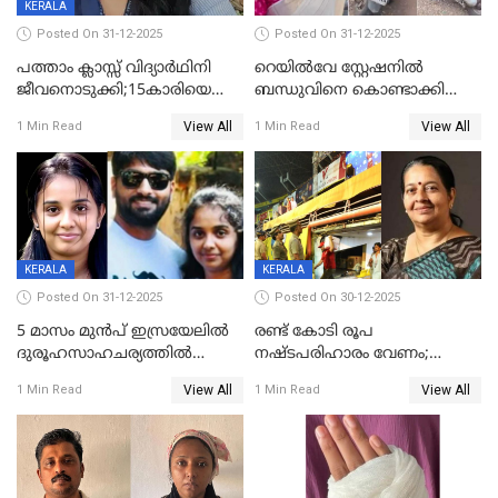
KERALA
Posted On 31-12-2025
Posted On 31-12-2025
പത്താം ക്ലാസ്സ് വിദ്യാര്‍ഥിനി
റെയിൽവേ സ്റ്റേഷനിൽ
ജീവനൊടുക്കി;15കാരിയെ
ബന്ധുവിനെ കൊണ്ടാക്കി
കണ്ടെത്തിയത്
മടങ്ങുന്നതിനിടെ ടോറസ്സ്
View All
View All
1 Min Read
1 Min Read
കിടപ്പുമുറിയില്‍ തൂങ്ങി മരിച്ച
ലോറി സ്കൂട്ടറിൽ ഇടിച്ചു :
നിലയിൽ
യുവതിക്ക് ദാരുണാന്ത്യം
KERALA
KERALA
Posted On 31-12-2025
Posted On 30-12-2025
5 മാസം മുൻപ് ഇസ്രയേലിൽ
രണ്ട് കോടി രൂപ
ദുരൂഹസാഹചര്യത്തിൽ
നഷ്ടപരിഹാരം വേണം;
മരിച്ചനിലയിൽ കണ്ടെത്തിയ
ജിസിഡിഎക്ക് വക്കീൽ
View All
View All
1 Min Read
1 Min Read
മലയാളി യുവാവിന്റെ ഭാര്യയും
നോട്ടീസയച്ച് ഉമാ തോമസ്
മരിച്ചു