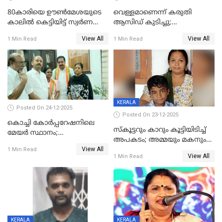
80കാരിയെ ഊൺമേശയുടെ
വെള്ളമാണെന്ന് കരുതി
കാലിൽ കെട്ടിയിട്ട് സ്വർണവും
ആസിഡ് കുടിച്ചു;
പണവും കവർന്നു;
ചികിത്സയിലിരുന്ന ആള്‍
View All
View All
1 Min Read
1 Min Read
കൊച്ചുമകനും സുഹൃത്തും
മരിച്ചു
അറസ്റ്റിൽ
KERALA
Posted On 24-12-2025
Posted On 23-12-2025
കൊച്ചി കോര്‍പ്പറേഷനിലെ
സ്കൂട്ടറും കാറും കൂട്ടിയിടിച്ച്
മേയര്‍ സ്ഥാനം;
അപകടം; അമ്മയും മകനും
കോണ്‍ഗ്രസില്‍ അതൃപതി
View All
മരിച്ചു, മറ്റൊരു മകൻ
1 Min Read
രൂക്ഷം
View All
1 Min Read
ഗുരുതരാവസ്ഥയിൽ
KERALA
KERALA