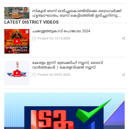
പൊലീസ്
KERALA
സ്കൂൾ ബസ് ഓടിച്ചുകൊണ്ടിരിക്കെ ഡ്രൈവർക്ക്
ഹൃദയാഘാതം; ബസ് കെട്ടിടത്തിൽ ഇടിച്ചുനിന്നു;
ഡ്രൈവർ മരിച്ചു, രണ്ട് കുട്ടികൾക്ക് പരിക്ക്
LATEST DISTRICT VIDEOS
ചക്കുളത്തുകാവ് പൊങ്കാല 2024
Posted On 13-12-2024
കേരളം ഇന്ന്: ബ്രേക്കിംഗ് ന്യൂസ്, ലൈവ്
വാർത്തകൾ | കേരളവിഷൻ ന്യൂസ്
Posted On 03-01-2023