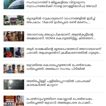
സംസ്ഥാനത്ത് 6 ജില്ലകളിലെ വിദ്യാഭ്യാസ
സ്ഥാപനങ്ങൾക്ക് നാളെ (വെള്ളിയാഴ്ച) അവധി
KERALA
തൃശൂരിൽ സ്വകാര്യബസ് വാഹനങ്ങളില്‍ ഇടിച്ച്
അപകടം: 18കാരി ഉൾപ്പെടെ രണ്ട് മരണം,
പത്തോളം പേർക്ക് പരിക്ക്
KERALA
'ഞാനൊരു അധ്യാപികയാണ്, ആണ്‍കുട്ടീന്റെ
അമ്മയാണ്‌, MDMA കൊടുത്തിട്ടില്ല; കീർത്തന
മാധ്യമങ്ങളോട്; പൊലീസ് കസ്റ്റഡിയിൽ വിട്ട്
കോടതി, ജാമ്യാപേക്ഷ തള്ളി
ആര്‍ രാജേഷിന്റെ മൃതദേഹത്തോട് അനാദരവെന്ന്
പരാതി; ആംബുലന്‍സ് ക്രമീകരണത്തില്‍ ഗുരുതര
വീഴ്ച; മൃതദേഹം ചാവക്കാട് വരെ എത്തിച്ചത്
ഫ്രീസര്‍ സംവിധാനം ഇല്ലാതെയെന്നും ആരോപണം
യുവതിയെ കൊലപ്പെടുത്താൻ പെൺവേഷം
ധരിച്ചെത്തി; അഞ്ചംഗ സംഘം പിടിയിൽ
അതിരപ്പിള്ളി പുളിയിലപ്പാറയിൽ പലചരക്ക്
കടതകർത്ത് കാട്ടാന
KERALA
പെണ്‍സുഹൃത്തിനെ കൊല്ലാന്‍ പെണ്‍വേഷം
ധരിച്ചെത്തി യുവാവ്; അഞ്ചുപേരെ പൊക്കി