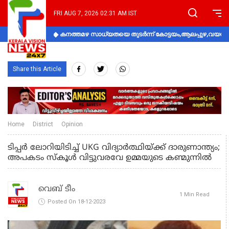
FRI AUG 7, 2026 02:31 AM IST
കനത്തമഴ സാധ്യതയെ തുടർന്ന് കോട്ടയം,ആലപ്പുഴ,വയനാട്
Share this Article
Home
District
Opinion
ടിപ്പർ ലോറിയിടിച്ച് UKG വിദ്യാർത്ഥിയ്ക്ക് ദാരുണാന്ത്യം;
അപകടം സ്കൂൾ വിട്ടുവരവേ ഉമ്മയുടെ കണ്മുന്നിൽ
വെബ് ടീം
1 Min Read
Posted On 18-12-2023