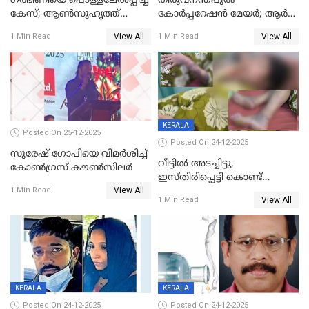
ഗര്‍ഭിണിയെ പൊള്ളലേല്‍പ്പിച്ച
തിരുവനന്തപുരം
കേസ്; ആണ്‍സുഹൃത്ത്
കോര്‍പ്പറേഷന്‍ മേയർ; ആര്‍
പിടിയില്‍
ശ്രീലേഖയ്ക്ക് മുൻതൂക്കം
View All
View All
1 Min Read
1 Min Read
KERALA
Posted On 25-12-2025
Posted On 24-12-2025
സുരേഷ് ഗോപിയെ വിമര്‍ശിച്ച്
വീട്ടിൽ അടച്ചിട്ടു,
കോണ്‍ഗ്രസ് കൗണ്‍സിലര്‍
ഇസ്തിരിപ്പെട്ടി കൊണ്ട്
View All
പൊള്ളിച്ചു; 8 മാസം
1 Min Read
View All
1 Min Read
ഗർഭിണിയായ യുവതിക്ക് ക്രൂര
മർദനം
KERALA
KERALA
Posted On 24-12-2025
Posted On 24-12-2025