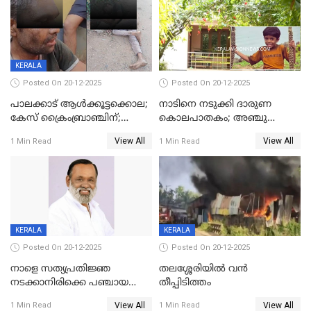
KERALA
Posted On 20-12-2025
Posted On 20-12-2025
പാലക്കാട് ആൾക്കൂട്ടക്കൊല;
നാടിനെ നടുക്കി ദാരുണ
കേസ് ക്രൈംബ്രാഞ്ചിന്;
കൊലപാതകം; അഞ്ചു
DYSPയുടെ നേതൃത്വത്തിൽ
വയസ്സുകാരനെ 'അമ്മ
View All
View All
1 Min Read
1 Min Read
അന്വേഷിക്കും
കഴുത്തുഞെരിച്ച് കൊന്നു
KERALA
KERALA
Posted On 20-12-2025
Posted On 20-12-2025
നാളെ സത്യപ്രതിജ്ഞ
തലശ്ശേരിയിൽ വൻ
നടക്കാനിരിക്കെ പഞ്ചായത്ത്
തീപ്പിടിത്തം
മെമ്പർ മരിച്ചു
View All
View All
1 Min Read
1 Min Read