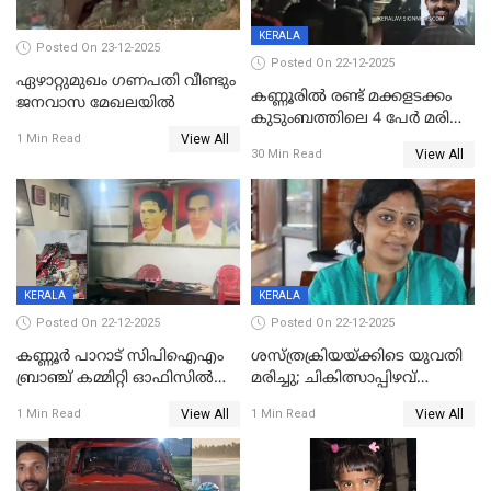
KERALA
Posted On 23-12-2025
Posted On 22-12-2025
ഏഴാറ്റുമുഖം ഗണപതി വീണ്ടും
കണ്ണൂരിൽ രണ്ട് മക്കളടക്കം
ജനവാസ മേഖലയിൽ
കുടുംബത്തിലെ 4 പേർ മരിച്ച
View All
നിലയിൽ
1 Min Read
View All
30 Min Read
KERALA
KERALA
Posted On 22-12-2025
Posted On 22-12-2025
കണ്ണൂർ പാറാട് സിപിഐഎം
ശസ്ത്രക്രിയയ്‌ക്കിടെ യുവതി
ബ്രാഞ്ച് കമ്മിറ്റി ഓഫിസിൽ
മരിച്ചു; ചികിത്സാപ്പിഴവ്
തീയിട്ടു; നേതാക്കളുടെ
ആരോപിച്ച് ബന്ധുക്കൾ;
View All
View All
1 Min Read
1 Min Read
ചിത്രങ്ങളടക്കം കത്തിയ
സംഭവം മാവേലിക്കരയിൽ
നിലയിൽ