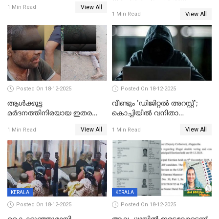
View All
കാൽനാട്ടൽ 20 ന്
1 Min Read
View All
1 Min Read
Posted On 18-12-2025
Posted On 18-12-2025
ആൾക്കൂട്ട
വീണ്ടും 'ഡിജിറ്റല്‍ അറസ്റ്റ്';
മർദനത്തിനിരയായ ഇതര
കൊച്ചിയില്‍ വനിതാ
സംസ്ഥാന തൊഴിലാളി മരിച്ചു;
ഡോക്ടര്‍ക്ക് നഷ്ടമായത് 6.38
View All
View All
1 Min Read
1 Min Read
നടുക്കുന്ന സംഭവം
കോടി രൂപ
വാളയാറിൽ
KERALA
KERALA
Posted On 18-12-2025
Posted On 18-12-2025