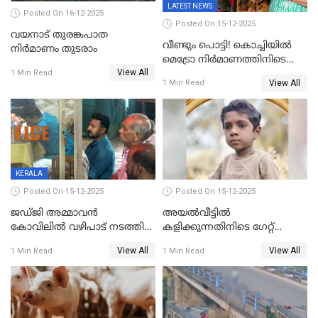
LATEST NEWS
Posted On 16-12-2025
Posted On 15-12-2025
വയനാട് തുരങ്കപാത
വീണ്ടും പൊട്ടി! കൊച്ചിയിൽ
നിർമാണം തുടരാം
മെട്രോ നിർമാണത്തിനിടെ
View All
കുടിവെള്ള പൈപ്പ് പൊട്ടി,
1 Min Read
View All
1 Min Read
റോഡിൽ ഗതാഗത കുരുക്ക്,
കലൂർ സ്റ്റേഡിയം റോഡ്
ഉപരോധിച്ച് കോൺഗ്രസ്
KERALA
Posted On 15-12-2025
Posted On 15-12-2025
ജഡ്ജി അമ്മാവന്‍
അയൽവീട്ടിൽ
കോവിലില്‍ വഴിപാട് നടത്തി
കളിക്കുന്നതിനിടെ ഗേറ്റ്
രാഹുല്‍ മാങ്കൂട്ടത്തില്‍;
ദേഹത്ത് വീണ്
View All
View All
1 Min Read
1 Min Read
ഇവിടെയെത്തി പ്രാർത്ഥിച്ചാൽ
അഞ്ചുവയസ്സുകാരന്
അനുകൂല വിധി
ദാരുണാന്ത്യം
ഉണ്ടാകുമെന്ന് വിശ്വാസികൾ