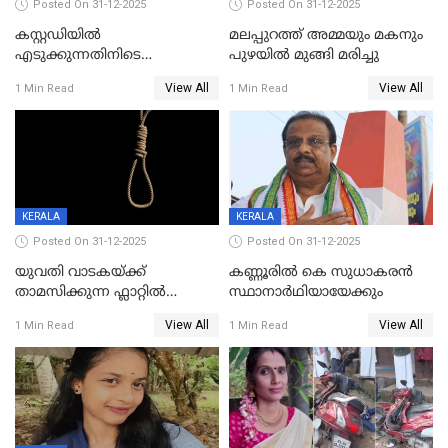
Posted On 31-12-2025
Posted On 31-12-2025
കസ്റ്റഡിയിൽ
മലപ്പുറത്ത് അമ്മയും മകനും
എടുക്കുന്നതിനിടെ
പുഴയിൽ മുങ്ങി മരിച്ചു
വിലങ്ങുമായി രക്ഷപ്പെട്ട
View All
View All
1 Min Read
1 Min Read
വധശ്രമക്കേസ് പ്രതി പിടിയിൽ
KERALA
KERALA
Posted On 31-12-2025
Posted On 31-12-2025
യുവതി വാടകയ്ക്ക്
കണ്ണൂരിൽ കെ സുധാകരൻ
താമസിക്കുന്ന ഫ്ലാറ്റില്‍
സ്ഥാനാർഥിയായേക്കും
തൂങ്ങിമരിച്ച നിലയില്‍;
View All
View All
1 Min Read
1 Min Read
സംഭവം കൈതപ്പൊയിലില്‍