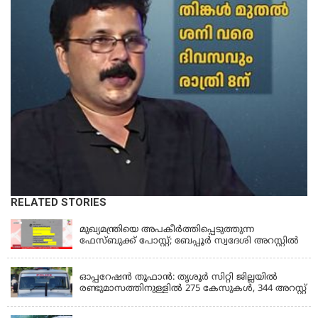
RELATED STORIES
KERALA
മുഖ്യമന്ത്രിയെ അപകീർത്തിപ്പെടുത്തുന്ന
ഫേസ്‌ബുക്ക് പോസ്റ്റ്; ബേപ്പൂർ സ്വദേശി അറസ്റ്റിൽ
KERALA
ഓപ്പറേഷൻ തൂഫാൻ: തൃശൂർ സിറ്റി ജില്ലയിൽ
രണ്ടുമാസത്തിനുള്ളിൽ 275 കേസുകൾ, 344 അറസ്റ്റ്
KERALA