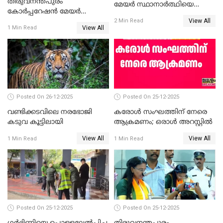
തിരുവനന്തപുരം
മേയർ സ്ഥാനാർത്ഥിയെ
കോര്‍പ്പറേഷന്‍ മേയര്‍
പരസ്യമായി പ്രഖ്യാപിച്ചില്ല
View All
തെരഞ്ഞെടുപ്പ്; സിപിഐഎം
2 Min Read
View All
1 Min Read
ഹൈക്കോടതിയിലേക്ക്;
സത്യപ്രതിജ്ഞ ചടങ്ങില്‍
ചട്ടലംഘനമെന്ന് പാർട്ടി
Posted On 26-12-2025
Posted On 25-12-2025
വണ്ടിക്കടവിലെ നരഭോജി
കരോള്‍ സംഘത്തിന് നേരെ
കടുവ കൂട്ടിലായി
ആക്രമണം; ഒരാള്‍ അറസ്റ്റില്‍
View All
View All
1 Min Read
1 Min Read
Posted On 25-12-2025
Posted On 25-12-2025