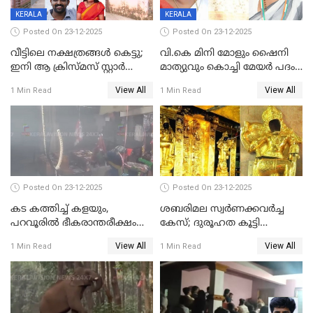
KERALA
KERALA
Posted On 23-12-2025
Posted On 23-12-2025
വീട്ടിലെ നക്ഷത്രങ്ങൾ കെട്ടു;
വി.കെ മിനി മോളും ഷൈനി
ഇനി ആ ക്രിസ്മസ് സ്റ്റാർ
മാത്യുവും കൊച്ചി മേയർ പദം
മാത്രം; പൈതങ്ങൾക്ക്
പങ്കിടും; ദീപ്തി മേരി വർഗീസ്
View All
View All
1 Min Read
1 Min Read
വേണ്ടിയുള്ള
മേയറാകില്ല
പിടിവലിക്കിടയിൽ
അപ്പൂപ്പനെതിരെ പോക്സോ
കേസ് ഒടുവിൽ 4 ജീവനുകൾ
പൊലിഞ്ഞു
Posted On 23-12-2025
Posted On 23-12-2025
കട കത്തിച്ച് കളയും,
ശബരിമല സ്വര്‍ണക്കവര്‍ച്ച
പറവൂരില്‍ ഭീകരാന്തരീക്ഷം
കേസ്; ദുരൂഹത കൂട്ടി
സൃഷ്ടിച്ച് കുട്ടി ലഹരിസംഘം
വിദേശവ്യവസായിയുടെ മൊഴി
View All
View All
1 Min Read
1 Min Read