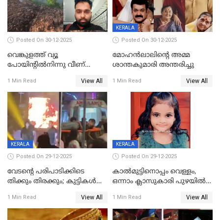
KERALA
Posted On 30-12-2025
Posted On 30-12-2025
വെങ്കുളത്ത് വ്യൂ
മോഹന്‍ലാലിന്‍റെ അമ്മ
പോയിന്റിൽനിന്നു വീണ്
ശാന്തകുമാരി അന്തരിച്ചു
യുവാവ് മരിച്ചു
View All
View All
1 Min Read
1 Min Read
KERALA
KERALA
Posted On 29-12-2025
Posted On 29-12-2025
വേടന്റെ പരിപാടിക്കിടെ
കാൽമുട്ടിനൊപ്പം വെള്ളം,
തിക്കും തിരക്കും; കുട്ടികള്‍
ഒന്നാം ക്ലാസുകാരി പുഴയിൽ
ഉള്‍പ്പെടെ നിരവധി പേര്‍ക്ക്
മുങ്ങി മരിച്ചു; ദാരുണ സംഭവം
View All
View All
1 Min Read
1 Min Read
പരിക്ക്; പാളം മറികടന്ന
കുട്ടികൾക്കൊപ്പം
യുവാവ് ട്രെയിന്‍ തട്ടി മരിച്ചു
കളിക്കുന്നതിനിടെ