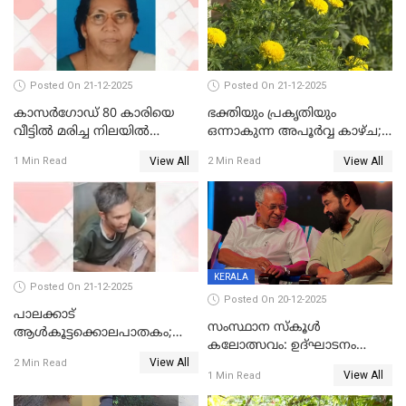
ആശുപത്രിയിലെത്തിച്ചു
Posted On 21-12-2025
Posted On 21-12-2025
കാസർഗോഡ് 80 കാരിയെ
ഭക്തിയും പ്രകൃതിയും
വീട്ടിൽ മരിച്ച നിലയിൽ
ഒന്നാകുന്ന അപൂര്‍വ്വ കാഴ്ച;
കണ്ടെത്തി
ഭക്തർക്ക്
View All
View All
1 Min Read
2 Min Read
കാഴ്ചാനുഭവമൊരുക്കി
ശബരീ നന്ദനം
KERALA
Posted On 21-12-2025
Posted On 20-12-2025
പാലക്കാട്‌
സംസ്ഥാന സ്കൂൾ
ആൾകൂട്ടക്കൊലപാതകം;
കലോത്സവം: ഉദ്ഘാടനം
അന്വേഷണം
View All
മുഖ്യമന്ത്രി, സമാപനത്തിൽ
2 Min Read
ഊർജ്ജിതമാക്കിമാക്കി
View All
1 Min Read
മുഖ്യാതിഥിയായി
ക്രൈംബ്രാഞ്ച്
മോഹൻലാൽ