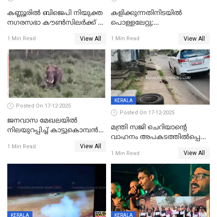
കണ്ണൂരിൽ ബിജെപി നിയുക്ത
കളിക്കുന്നതിനിടയിൽ
നഗരസഭാ കൗൺസിലർക്ക് 36
പൊള്ളലേറ്റു;
വർഷം തടവുശിക്ഷ
ചികിത്സയിലായിരുന്ന രണ്ടാം
View All
View All
1 Min Read
1 Min Read
ക്ലാസ് വിദ്യാർത്ഥിനി മരിച്ചു
KERALA
Posted On 17-12-2025
Posted On 17-12-2025
ജനവാസ മേഖലയില്‍
മന്ത്രി സജി ചെറിയാന്റെ
നിലയുറപ്പിച്ച് കാട്ടുകൊമ്പന്‍
വാഹനം അപകടത്തിൽപ്പെട്ടു;
പടയപ്പ
View All
മന്ത്രിയും സംഘവും
1 Min Read
View All
1 Min Read
രക്ഷപ്പെട്ടത് തലനാരിടയ്ക്ക്
KERALA
KERALA