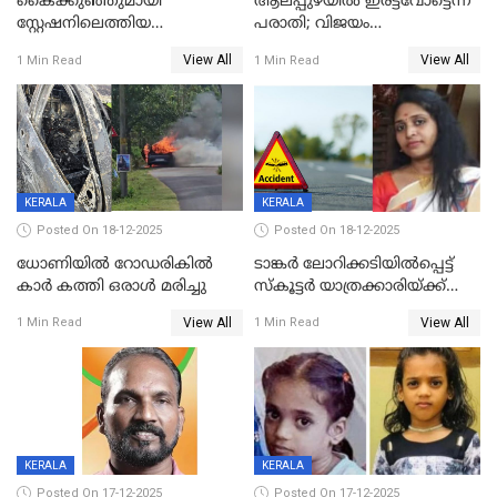
കൈക്കുഞ്ഞുമായി
ആലപ്പുഴയിൽ ഇരട്ടവോട്ടെന്ന്
സ്റ്റേഷനിലെത്തിയ
പരാതി; വിജയം
യുവതിയ്ക്ക് മർദ്ദനം; സിഐ
റദ്ദാക്കണമെന്ന് വലിയമരം
View All
View All
1 Min Read
1 Min Read
കരണത്തടിച്ചു; CC ടിവി
വാർഡിലെ എൽഡിഎഫ്
ദൃശ്യങ്ങൾ പുറത്ത്
സ്ഥാനാർത്ഥി
KERALA
KERALA
Posted On 18-12-2025
Posted On 18-12-2025
ധോണിയിൽ റോഡരികിൽ
ടാങ്കർ ലോറിക്കടിയിൽപ്പെട്ട്
കാർ കത്തി ഒരാൾ മരിച്ചു
സ്കൂട്ടർ യാത്രക്കാരിയ്ക്ക്
ദാരുണാന്ത്യം; അപകടം
View All
View All
1 Min Read
1 Min Read
കണ്ടോത്ത് ദേശീയ പാതയിൽ
KERALA
KERALA
Posted On 17-12-2025
Posted On 17-12-2025