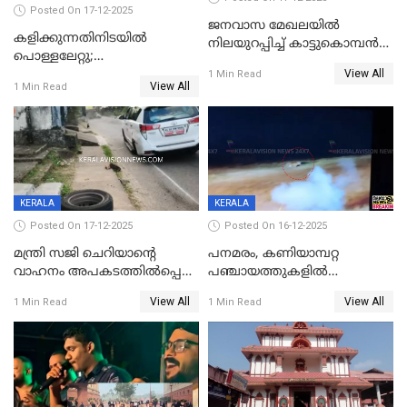
Posted On 17-12-2025
ജനവാസ മേഖലയില്‍
കളിക്കുന്നതിനിടയിൽ
നിലയുറപ്പിച്ച് കാട്ടുകൊമ്പന്‍
പൊള്ളലേറ്റു;
പടയപ്പ
View All
ചികിത്സയിലായിരുന്ന രണ്ടാം
1 Min Read
View All
1 Min Read
ക്ലാസ് വിദ്യാർത്ഥിനി മരിച്ചു
KERALA
KERALA
Posted On 17-12-2025
Posted On 16-12-2025
മന്ത്രി സജി ചെറിയാന്റെ
പനമരം, കണിയാമ്പറ്റ
വാഹനം അപകടത്തിൽപ്പെട്ടു;
പഞ്ചായത്തുകളിൽ
മന്ത്രിയും സംഘവും
ബുധനാഴ്ച വിദ്യാഭ്യാസ
View All
View All
1 Min Read
1 Min Read
രക്ഷപ്പെട്ടത് തലനാരിടയ്ക്ക്
സ്ഥാപനങ്ങൾക്ക് അവധി