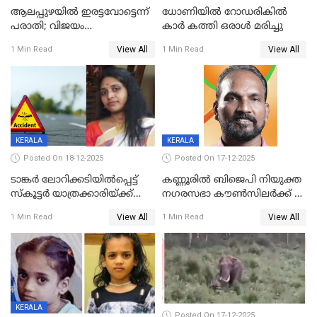
ആലപ്പുഴയിൽ ഇരട്ടവോട്ടെന്ന്
ധോണിയിൽ റോഡരികിൽ
പരാതി; വിജയം
കാർ കത്തി ഒരാൾ മരിച്ചു
റദ്ദാക്കണമെന്ന് വലിയമരം
View All
View All
1 Min Read
1 Min Read
വാർഡിലെ എൽഡിഎഫ്
സ്ഥാനാർത്ഥി
KERALA
KERALA
Posted On 18-12-2025
Posted On 17-12-2025
ടാങ്കർ ലോറിക്കടിയിൽപ്പെട്ട്
കണ്ണൂരിൽ ബിജെപി നിയുക്ത
സ്കൂട്ടർ യാത്രക്കാരിയ്ക്ക്
നഗരസഭാ കൗൺസിലർക്ക് 36
ദാരുണാന്ത്യം; അപകടം
വർഷം തടവുശിക്ഷ
View All
View All
1 Min Read
1 Min Read
കണ്ടോത്ത് ദേശീയ പാതയിൽ
KERALA
Posted On 17-12-2025