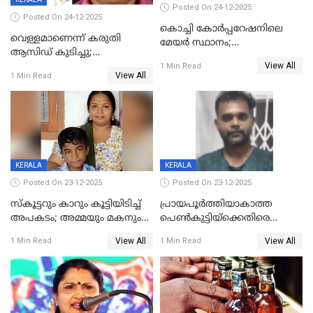
Posted On 24-12-2025
Posted On 24-12-2025
കൊച്ചി കോര്‍പ്പറേഷനിലെ
വെള്ളമാണെന്ന് കരുതി
മേയര്‍ സ്ഥാനം;
ആസിഡ് കുടിച്ചു;
കോണ്‍ഗ്രസില്‍ അതൃപതി
View All
ചികിത്സയിലിരുന്ന ആള്‍
1 Min Read
രൂക്ഷം
View All
1 Min Read
മരിച്ചു
KERALA
KERALA
Posted On 23-12-2025
Posted On 23-12-2025
സ്കൂട്ടറും കാറും കൂട്ടിയിടിച്ച്
പ്രായപൂർത്തിയാകാത്ത
അപകടം; അമ്മയും മകനും
പെൺകുട്ടിയ്ക്കെതിരെ
മരിച്ചു, മറ്റൊരു മകൻ
ലൈംഗികാതിക്രമം; 36കാരന്
View All
View All
1 Min Read
1 Min Read
ഗുരുതരാവസ്ഥയിൽ
59 വർഷം തടവും 90,൦൦൦ രൂപ
പിഴയും ശിക്ഷ