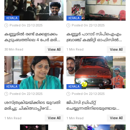
KERALA
KERALA
Posted On 22-12-2025
Posted On 22-12-2025
കണ്ണൂരിൽ രണ്ട് മക്കളടക്കം
കണ്ണൂർ പാറാട് സിപിഐഎം
കുടുംബത്തിലെ 4 പേർ മരിച്ച
ബ്രാഞ്ച് കമ്മിറ്റി ഓഫിസിൽ
നിലയിൽ
തീയിട്ടു; നേതാക്കളുടെ
View All
View All
30 Min Read
1 Min Read
ചിത്രങ്ങളടക്കം കത്തിയ
നിലയിൽ
KERALA
KERALA
Posted On 22-12-2025
Posted On 22-12-2025
ശസ്ത്രക്രിയയ്‌ക്കിടെ യുവതി
ജിപ്സി ഡ്രിഫ്റ്റ്
മരിച്ചു; ചികിത്സാപ്പിഴവ്
ചെയ്യുന്നതിനിടെയുണ്ടായ
ആരോപിച്ച് ബന്ധുക്കൾ;
അപകടം; 14 വയസുകാരന്
View All
View All
1 Min Read
1 Min Read
സംഭവം മാവേലിക്കരയിൽ
ദാരുണാന്ത്യം; ജീപ്സി
ഓടിച്ചയാൾ അറസ്റ്റിൽ.