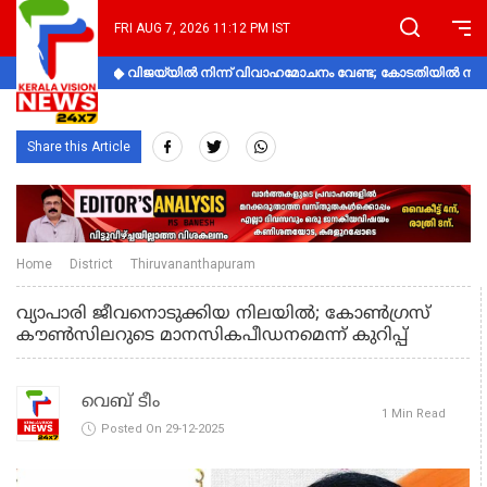
FRI AUG 7, 2026 11:12 PM IST
വിജയ്‌യിൽ നിന്ന് വിവാഹമോചനം വേണ്ട; കോടതിയിൽ നിലപാ
Share this Article
Home
District
Thiruvananthapuram
വ്യാപാരി ജീവനൊടുക്കിയ നിലയില്‍; കോണ്‍ഗ്രസ്
കൗണ്‍സിലറുടെ മാനസികപീഡനമെന്ന് കുറിപ്പ്
വെബ് ടീം
1 Min Read
Posted On 29-12-2025