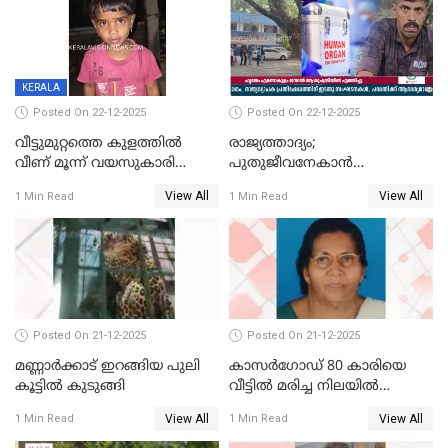
KERALA
Posted On 22-12-2025
Posted On 22-12-2025
വീട്ടുമുറ്റത്തെ കുളത്തിൽ
രാജ്യത്താദ്യം;
വീണ് മൂന്ന് വയസുകാരി
പുതുജീവനേകാൻ
മരിച്ചു
ഷിബുവിന്റെ ഹൃദയം
View All
View All
1 Min Read
1 Min Read
എറണാകുളം സർക്കാർ
ജനറൽ
ആശുപത്രിയിലെത്തിച്ചു
Posted On 21-12-2025
Posted On 21-12-2025
മണ്ണാർക്കാട് ഇറങ്ങിയ പുലി
കാസർഗോഡ് 80 കാരിയെ
കൂട്ടിൽ കുടുങ്ങി
വീട്ടിൽ മരിച്ച നിലയിൽ
കണ്ടെത്തി
View All
View All
1 Min Read
1 Min Read