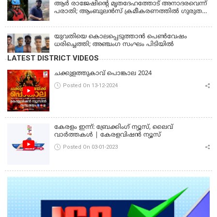
ആര്‍ രാജേഷിന്റെ മൃതദേഹത്തോട് അനാദരവെന്ന്
പരാതി; ആംബുലന്‍സ് ക്രമീകരണത്തില്‍ ഗുരുതര
വീഴ്ച; മൃതദേഹം ചാവക്കാട് വരെ എത്തിച്ചത്
ഫ്രീസര്‍ സംവിധാനം ഇല്ലാതെയെന്നും ആരോപണം
യുവതിയെ കൊലപ്പെടുത്താൻ പെൺവേഷം
ധരിച്ചെത്തി; അഞ്ചംഗ സംഘം പിടിയിൽ
LATEST DISTRICT VIDEOS
ചക്കുളത്തുകാവ് പൊങ്കാല 2024
Posted On 13-12-2024
കേരളം ഇന്ന്: ബ്രേക്കിംഗ് ന്യൂസ്, ലൈവ്
വാർത്തകൾ | കേരളവിഷൻ ന്യൂസ്
Posted On 03-01-2023