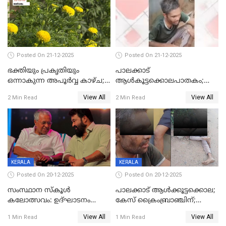
Posted On 21-12-2025
Posted On 21-12-2025
ഭക്തിയും പ്രകൃതിയും
പാലക്കാട്‌
ഒന്നാകുന്ന അപൂര്‍വ്വ കാഴ്ച;
ആൾകൂട്ടക്കൊലപാതകം;
ഭക്തർക്ക്
അന്വേഷണം
View All
View All
2 Min Read
2 Min Read
കാഴ്ചാനുഭവമൊരുക്കി
ഊർജ്ജിതമാക്കിമാക്കി
ശബരീ നന്ദനം
ക്രൈംബ്രാഞ്ച്
KERALA
KERALA
Posted On 20-12-2025
Posted On 20-12-2025
സംസ്ഥാന സ്കൂൾ
പാലക്കാട് ആൾക്കൂട്ടക്കൊല;
കലോത്സവം: ഉദ്ഘാടനം
കേസ് ക്രൈംബ്രാഞ്ചിന്;
മുഖ്യമന്ത്രി, സമാപനത്തിൽ
DYSPയുടെ നേതൃത്വത്തിൽ
View All
View All
1 Min Read
1 Min Read
മുഖ്യാതിഥിയായി
അന്വേഷിക്കും