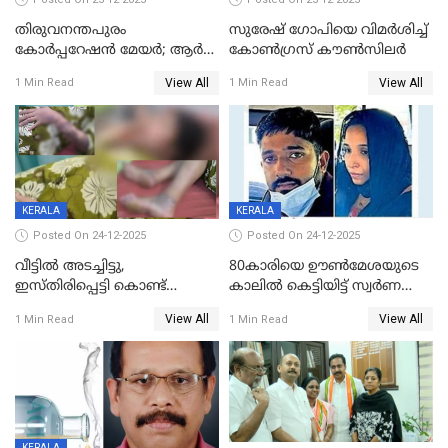
തിരുവനന്തപുരം
സുരേഷ് ഗോപിയെ വിമര്‍ശിച്ച്
കോര്‍പ്പറേഷന്‍ മേയർ; ആര്‍
കോണ്‍ഗ്രസ് കൗണ്‍സിലര്‍
ശ്രീലേഖയ്ക്ക് മുൻതൂക്കം
View All
View All
1 Min Read
1 Min Read
KERALA
KERALA
Posted On 24-12-2025
Posted On 24-12-2025
വീട്ടിൽ അടച്ചിട്ടു,
80കാരിയെ ഊൺമേശയുടെ
ഇസ്തിരിപ്പെട്ടി കൊണ്ട്
കാലിൽ കെട്ടിയിട്ട് സ്വർണവും
പൊള്ളിച്ചു; 8 മാസം
പണവും കവർന്നു;
View All
View All
1 Min Read
1 Min Read
ഗർഭിണിയായ യുവതിക്ക് ക്രൂര
കൊച്ചുമകനും സുഹൃത്തും
മർദനം
അറസ്റ്റിൽ
KERALA