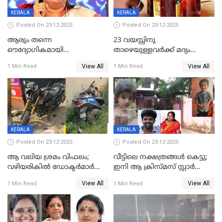
KERALA
KERALA
Posted On 23-12-2025
Posted On 23-12-2025
ആരും തന്നെ
23 വയസ്സിനു
ഔദ്യോഗികമായി
താഴെയുള്ളവർക്ക് മദ്യം
അറിയിച്ചിട്ടില്ല, മേയറെ
നൽകിയതിനെതിരെ കർശന
View All
View All
1 Min Read
1 Min Read
കണ്ടെത്താൻ ഇന്ന് കോർ
നടപടി;സ്ഥാപനങ്ങൾക്കെതിരെ
കമ്മിറ്റി കൂടിയില്ല';
രണ്ട് കേസുകൾ
അതൃപ്തിയുമായി ദീപ്തി മേരി
വർഗീസ്
KERALA
KERALA
Posted On 23-12-2025
Posted On 23-12-2025
ആ വലിയ ശ്രമം വിഫലം;
വീട്ടിലെ നക്ഷത്രങ്ങൾ കെട്ടു;
വഴിയരികില്‍ ‌ഡോക്ടര്‍മാര്‍
ഇനി ആ ക്രിസ്മസ് സ്റ്റാർ
ശസ്ത്രക്രിയ നടത്തിയ ലിനു
മാത്രം; പൈതങ്ങൾക്ക്
View All
View All
1 Min Read
1 Min Read
മരണത്തിന് കീഴടങ്ങി
വേണ്ടിയുള്ള
പിടിവലിക്കിടയിൽ
അപ്പൂപ്പനെതിരെ പോക്സോ
കേസ് ഒടുവിൽ 4 ജീവനുകൾ