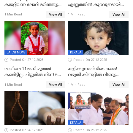
കയറ്റിവന്ന ലോറി മറിഞ്ഞു;
എണ്ണത്തിൽ കുറവുണ്ടായിട്ടും
രണ്ടുപേര്‍ക്ക് ദാരുണാന്ത്യം;
ശബരിമലയിൽ വരുമാനം
View All
View All
1 Min Read
1 Min Read
അപകടം കണ്ണൂരിൽ
കുതിച്ചുയരുന്നു
LATEST NEWS
KERALA
Posted On 27-12-2025
Posted On 27-12-2025
രാവിലെ 11മണി മുതൽ
കളിക്കുന്നതിനിടെ കാൽ
കണ്ടിട്ടില്ല; ചിറ്റൂരിൽ നിന്ന് 6
വഴുതി കിണറ്റിൽ വീണു;
വയസ്സുകാരനെ കാണാതായി
ഒന്നര വയസ്സുകാരന്
View All
View All
1 Min Read
1 Min Read
ദാരുണാന്ത്യം
KERALA
Posted On 26-12-2025
Posted On 26-12-2025