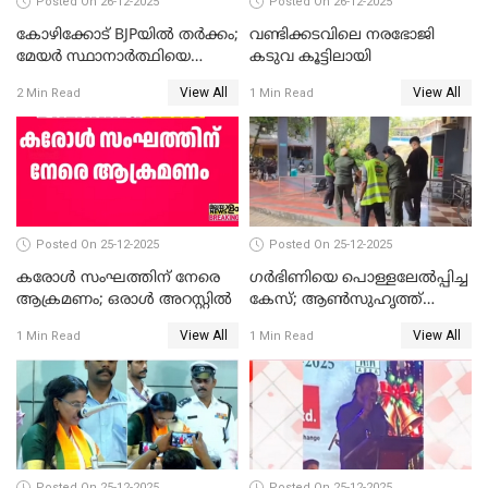
Posted On 26-12-2025
Posted On 26-12-2025
കോഴിക്കോട് BJPയിൽ തർക്കം;
വണ്ടിക്കടവിലെ നരഭോജി
മേയർ സ്ഥാനാർത്ഥിയെ
കടുവ കൂട്ടിലായി
പരസ്യമായി പ്രഖ്യാപിച്ചില്ല
View All
View All
2 Min Read
1 Min Read
Posted On 25-12-2025
Posted On 25-12-2025
കരോള്‍ സംഘത്തിന് നേരെ
ഗര്‍ഭിണിയെ പൊള്ളലേല്‍പ്പിച്ച
ആക്രമണം; ഒരാള്‍ അറസ്റ്റില്‍
കേസ്; ആണ്‍സുഹൃത്ത്
പിടിയില്‍
View All
View All
1 Min Read
1 Min Read
Posted On 25-12-2025
Posted On 25-12-2025