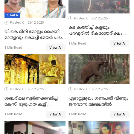
പൊലിഞ്ഞു
KERALA
Posted On 23-12-2025
Posted On 23-12-2025
കട കത്തിച്ച് കളയും,
വി.കെ മിനി മോളും ഷൈനി
പറവൂരില്‍ ഭീകരാന്തരീക്ഷം
മാത്യുവും കൊച്ചി മേയർ പദം
സൃഷ്ടിച്ച് കുട്ടി ലഹരിസംഘം
View All
പങ്കിടും; ദീപ്തി മേരി വർഗീസ്
1 Min Read
View All
1 Min Read
മേയറാകില്ല
Posted On 23-12-2025
Posted On 23-12-2025
ശബരിമല സ്വര്‍ണക്കവര്‍ച്ച
ഏഴാറ്റുമുഖം ഗണപതി വീണ്ടും
കേസ്; ദുരൂഹത കൂട്ടി
ജനവാസ മേഖലയിൽ
വിദേശവ്യവസായിയുടെ മൊഴി
View All
View All
1 Min Read
1 Min Read