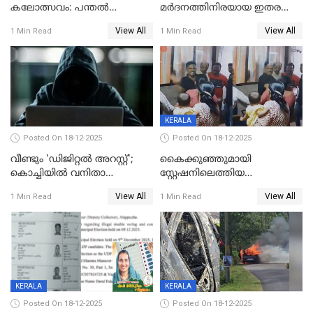
കലോത്സവം: പന്തൽ
മർദനത്തിനിരയായ ഇതര
കാൽനാട്ടൽ 20 ന്
സംസ്ഥാന തൊഴിലാളി മരിച്ചു;
View All
View All
1 Min Read
1 Min Read
നടുക്കുന്ന സംഭവം
വാളയാറിൽ
KERALA
Posted On 18-12-2025
Posted On 18-12-2025
വീണ്ടും 'ഡിജിറ്റല്‍ അറസ്റ്റ്';
കൈക്കുഞ്ഞുമായി
കൊച്ചിയില്‍ വനിതാ
സ്റ്റേഷനിലെത്തിയ
ഡോക്ടര്‍ക്ക് നഷ്ടമായത് 6.38
യുവതിയ്ക്ക് മർദ്ദനം; സിഐ
View All
View All
1 Min Read
1 Min Read
കോടി രൂപ
കരണത്തടിച്ചു; CC ടിവി
ദൃശ്യങ്ങൾ പുറത്ത്
KERALA
KERALA
Posted On 18-12-2025
Posted On 18-12-2025