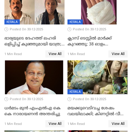
KERALA
KERALA
Posted On 30-12-2025
Posted On 30-12-2025
ഭാര്യയുടെ ദേഹത്ത് ലഹരി
ക്ലാസ് ടെസ്റ്റിൽ മാർക്ക്
ഒളിപ്പിച്ച് കുഞ്ഞുമായി യാത്ര;
കുറഞ്ഞു; 38 ഓളം
ഓട്ടോ വളഞ്ഞ് ദമ്പതികളെ
വിദ്യാർഥികളെ ട്യൂഷൻ
View All
View All
1 Min Read
1 Min Read
പിടികൂടി പൊലീസ്
സെന്ററിലെ അധ്യാപകന്‍
മർദിച്ചതായി പരാതി
KERALA
Posted On 30-12-2025
Posted On 30-12-2025
ധർമടം മുൻ എംഎല്‍എ കെ
മയക്കുവെടിവച്ച ശേഷം
കെ നാരായണന്‍ അന്തരിച്ചു
വലയിലാക്കി; കിണറ്റിൽ വീണ
കടുവയെ പുറത്തെത്തിച്ചു
View All
View All
1 Min Read
1 Min Read