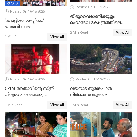
KERALA
Posted On 16-12-2025
Posted On 16-12-2025
തിരുവൈരാണിക്കുളം
‘പോറ്റിയേ കേറ്റിയേ’
മഹാദേവ ക്ഷേത്രത്തിലെ
ഭക്തവികാരം
നടതുറപ്പ് മഹോത്സവത്തിന്
View All
വ്രണപ്പെടുത്തിയെന്നു
2 Min Read
ജനുവരി 2 ന് തുടക്കമാകും
View All
1 Min Read
ഡിജിപിക്ക് പരാതി; ശക്തമായ
നടപടി വേണമെന്നു
സിപിഐഎമ്മും
Posted On 16-12-2025
Posted On 16-12-2025
CPIM നേതാവിൻ്റെ സ്ത്രീ
വയനാട് തുരങ്കപാത
വിരുദ്ധ പരാമർശം;
നിർമാണം തുടരാം
കേസെടുത്ത് പൊലീസ്
View All
View All
1 Min Read
1 Min Read