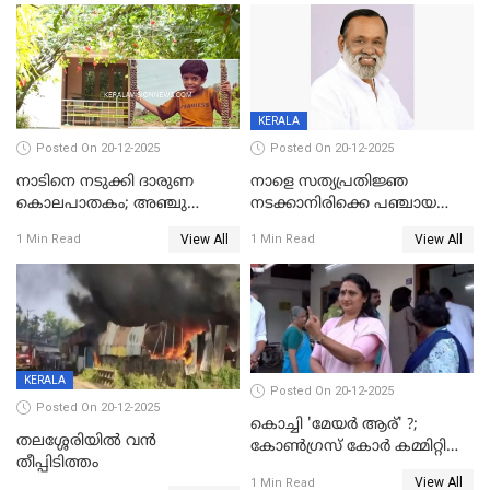
മോഹൻലാൽ
KERALA
Posted On 20-12-2025
Posted On 20-12-2025
നാടിനെ നടുക്കി ദാരുണ
നാളെ സത്യപ്രതിജ്ഞ
കൊലപാതകം; അഞ്ചു
നടക്കാനിരിക്കെ പഞ്ചായത്ത്
വയസ്സുകാരനെ 'അമ്മ
മെമ്പർ മരിച്ചു
View All
View All
1 Min Read
1 Min Read
കഴുത്തുഞെരിച്ച് കൊന്നു
KERALA
Posted On 20-12-2025
Posted On 20-12-2025
കൊച്ചി 'മേയർ ആര്' ?;
തലശ്ശേരിയിൽ വൻ
കോണ്‍ഗ്രസ് കോര്‍ കമ്മിറ്റി
തീപ്പിടിത്തം
യോഗം ചൊവ്വാഴ്ച
View All
1 Min Read