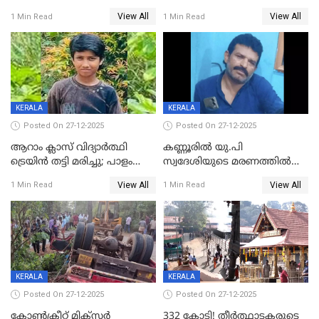
കൊലപാതകം: അമ്മയും
ബിജെപി പാളയത്തിലെത്തിയ
View All
View All
1 Min Read
1 Min Read
സുഹൃത്തും പൊലീസ്
എട്ട് പേര്‍ ഉള്‍പ്പെടെ
കസ്റ്റഡിയിൽ
പത്തുപേരെ പുറത്താക്കി,
ചൊവ്വന്നൂരിലും നടപടി
KERALA
KERALA
Posted On 27-12-2025
Posted On 27-12-2025
ആറാം ക്ലാസ് വിദ്യാർത്ഥി
കണ്ണൂരിൽ യു.പി
ട്രെയിൻ തട്ടി മരിച്ചു; പാളം
സ്വദേശിയുടെ മരണത്തിൽ
മുറിച്ചുകടക്കുന്നതിനിടെ
അഞ്ചംഗ സംഘത്തിനെതിരെ
View All
View All
1 Min Read
1 Min Read
അപകടം മലപ്പുറത്ത്
കേസ്; തർക്കമുണ്ടായത്
ഫേഷ്യലിന് 300 രൂപ
ആവശ്യപ്പെട്ടതിനെച്ചൊല്ലി
KERALA
KERALA
Posted On 27-12-2025
Posted On 27-12-2025
കോണ്‍ക്രീറ്റ് മിക്‌സര്‍
332 കോടി! തീർത്ഥാടകരുടെ