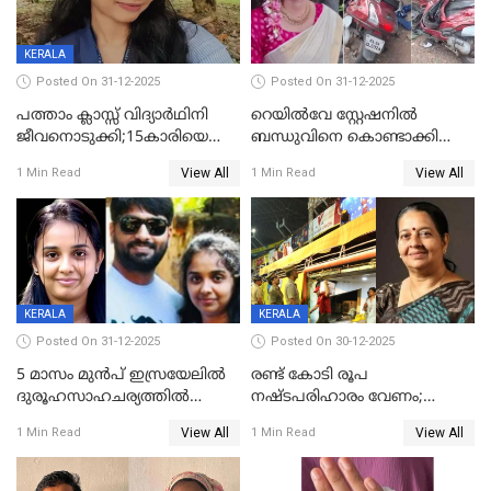
KERALA
Posted On 31-12-2025
Posted On 31-12-2025
പത്താം ക്ലാസ്സ് വിദ്യാര്‍ഥിനി
റെയിൽവേ സ്റ്റേഷനിൽ
ജീവനൊടുക്കി;15കാരിയെ
ബന്ധുവിനെ കൊണ്ടാക്കി
കണ്ടെത്തിയത്
മടങ്ങുന്നതിനിടെ ടോറസ്സ്
View All
View All
1 Min Read
1 Min Read
കിടപ്പുമുറിയില്‍ തൂങ്ങി മരിച്ച
ലോറി സ്കൂട്ടറിൽ ഇടിച്ചു :
നിലയിൽ
യുവതിക്ക് ദാരുണാന്ത്യം
KERALA
KERALA
Posted On 31-12-2025
Posted On 30-12-2025
5 മാസം മുൻപ് ഇസ്രയേലിൽ
രണ്ട് കോടി രൂപ
ദുരൂഹസാഹചര്യത്തിൽ
നഷ്ടപരിഹാരം വേണം;
മരിച്ചനിലയിൽ കണ്ടെത്തിയ
ജിസിഡിഎക്ക് വക്കീൽ
View All
View All
1 Min Read
1 Min Read
മലയാളി യുവാവിന്റെ ഭാര്യയും
നോട്ടീസയച്ച് ഉമാ തോമസ്
മരിച്ചു