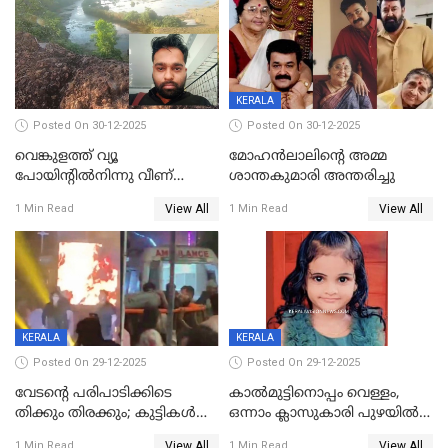
KERALA
Posted On 30-12-2025
Posted On 30-12-2025
വെങ്കുളത്ത് വ്യൂ
മോഹന്‍ലാലിന്‍റെ അമ്മ
പോയിന്റിൽനിന്നു വീണ്
ശാന്തകുമാരി അന്തരിച്ചു
യുവാവ് മരിച്ചു
View All
View All
1 Min Read
1 Min Read
KERALA
KERALA
Posted On 29-12-2025
Posted On 29-12-2025
വേടന്റെ പരിപാടിക്കിടെ
കാൽമുട്ടിനൊപ്പം വെള്ളം,
തിക്കും തിരക്കും; കുട്ടികള്‍
ഒന്നാം ക്ലാസുകാരി പുഴയിൽ
ഉള്‍പ്പെടെ നിരവധി പേര്‍ക്ക്
മുങ്ങി മരിച്ചു; ദാരുണ സംഭവം
View All
View All
1 Min Read
1 Min Read