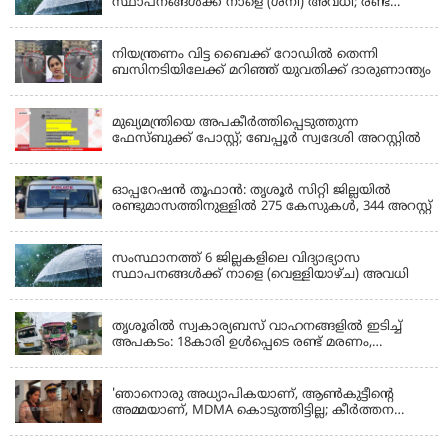
സ്ഥാപനങ്ങൾക്ക് നാളെ (ശനി) അവധി; രണ്ട്
ജില്ലകളിൽ അവധി പ്രൊഫഷണൽ കോളേജുകൾ
KERALA
ഒഴികെ
നിയന്ത്രണം വിട്ട ബൈക്ക് റോഡിൽ തെന്നി
ബസിനടിയിലേക്ക് മറിഞ്ഞ് യുവതിക്ക് ദാരുണാന്ത്യം
KERALA
മുഖ്യമന്ത്രിയെ അപകീർത്തിപ്പെടുത്തുന്ന
ഫേസ്‌ബുക്ക് പോസ്റ്റ്; ബേപ്പൂർ സ്വദേശി അറസ്റ്റിൽ
KERALA
ഓപ്പറേഷൻ തൂഫാൻ: തൃശൂർ സിറ്റി ജില്ലയിൽ
രണ്ടുമാസത്തിനുള്ളിൽ 275 കേസുകൾ, 344 അറസ്റ്റ്
KERALA
സംസ്ഥാനത്ത് 6 ജില്ലകളിലെ വിദ്യാഭ്യാസ
സ്ഥാപനങ്ങൾക്ക് നാളെ (വെള്ളിയാഴ്ച) അവധി
KERALA
തൃശൂരിൽ സ്വകാര്യബസ് വാഹനങ്ങളില്‍ ഇടിച്ച്
അപകടം: 18കാരി ഉൾപ്പെടെ രണ്ട് മരണം,
പത്തോളം പേർക്ക് പരിക്ക്
KERALA
'ഞാനൊരു അധ്യാപികയാണ്, ആണ്‍കുട്ടീന്റെ
അമ്മയാണ്‌, MDMA കൊടുത്തിട്ടില്ല; കീർത്തന
മാധ്യമങ്ങളോട്; പൊലീസ് കസ്റ്റഡിയിൽ വിട്ട്
കോടതി, ജാമ്യാപേക്ഷ തള്ളി