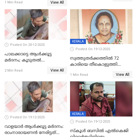
View All
1 Min Read
KERALA
Posted On 20-12-2025
Posted On 19-12-2025
പാലക്കാട്ടെ ആള്‍ക്കൂട്ട
സ്വത്തുതര്‍ക്കത്തില്‍ 72
മര്‍ദനം; കൂടുതല്‍
കാരിയെ തീകൊളുത്തി
അറസ്റ്റുണ്ടാവും, മര്‍ദിച്ചത് 15
View All
കൊന്നു;
2 Min Read
അംഗ സംഘമെന്ന് വിവരം
View All
1 Min Read
ക്രൂരകൊലപാതകത്തില്‍
സഹോദരിപുത്രന് ജീവപര്യന്തം
KERALA
Posted On 19-12-2025
Posted On 19-12-2025
വാളയാർ ആൾക്കൂട്ട മർദനം:
സ്കൂൾ ബസിൽ എൽകെജി
രാംനാരായണൻ നേരിട്ടത്