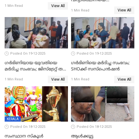
വിദ്യാര്‍ത്ഥിനിയെ
കൊടും ക്രൂരത; ശരീരത്തിൽ
View All
ലൈംഗികമായി ഉപദ്രവിച്ചു;
1 Min Read
നാൽപ്പതിലേറെ
View All
1 Min Read
ക്ലീനര്‍ പിടിയിൽ
മുറിവുകളെന്ന് പോസ്റ്റ്‌മോർട്ടം
റിപ്പോർട്ട്
Posted On 19-12-2025
Posted On 19-12-2025
ഗര്‍ഭിണിയായ യുവതിയെ
ഗര്‍ഭിണിയെ മർദിച്ച സംഭവം;
മര്‍ദിച്ച സംഭവം; ജിസ്‌ട്രേറ്റ് തല
SHOക്ക് സസ്പെൻഷൻ
അന്വേഷണം വേണമെന്ന്
View All
View All
1 Min Read
1 Min Read
യുവതി
KERALA
Posted On 18-12-2025
Posted On 18-12-2025
സംസ്ഥാന സ്കൂൾ
ആൾക്കൂട്ട