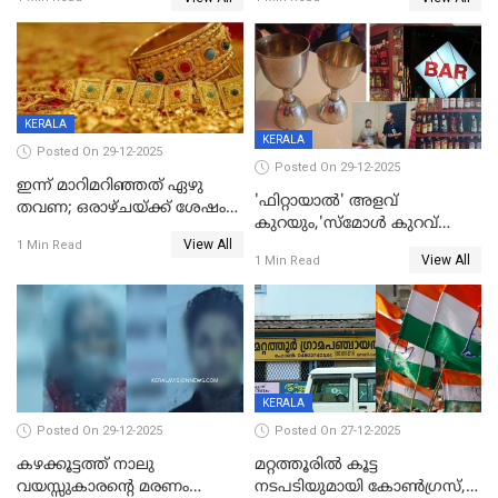
പരിക്ക്; പാളം മറികടന്ന
കുട്ടികൾക്കൊപ്പം
യുവാവ് ട്രെയിന്‍ തട്ടി മരിച്ചു
കളിക്കുന്നതിനിടെ
KERALA
KERALA
Posted On 29-12-2025
Posted On 29-12-2025
ഇന്ന് മാറിമറിഞ്ഞത് ഏഴു
'ഫിറ്റായാൽ' അളവ്
തവണ; ഒരാഴ്ചയ്ക്ക് ശേഷം
കുറയും,'സ്‌മോൾ കുറവ്
സ്വർണവിലയിൽ ഇടിവ്
View All
പിടികൂടി; ബാറിന് 25,000 രൂപ
1 Min Read
View All
1 Min Read
പിഴ
KERALA
Posted On 29-12-2025
Posted On 27-12-2025
കഴക്കൂട്ടത്ത് നാലു
മറ്റത്തൂരിൽ കൂട്ട
വയസ്സുകാരന്റെ മരണം
നടപടിയുമായി കോണ്‍ഗ്രസ്,