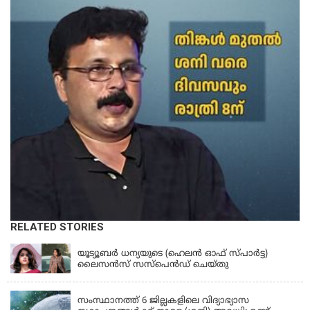
RELATED STORIES
KERALA
യൂട്യൂബർ ധന്യയുടെ (ഹെലൻ ഓഫ് സ്പാർട്ട)
ലൈസൻസ് സസ്‌പെൻഡ് ചെയ്തു
KERALA
സംസ്ഥാനത്ത് 6 ജില്ലകളിലെ വിദ്യാഭ്യാസ