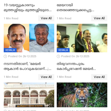
19 വയസ്സുകാരനും
മേയറായി
മുത്തശ്ശിയും മുത്തശ്ശിയുടെ
തെരഞ്ഞെടുക്കപ്പെട്ട
സഹോദരിയും വീട്ടിൽ തൂങ്ങി
ശേഷമുള്ള പി ഇന്ദിരയുടെ
View All
View All
1 Min Read
1 Min Read
മരിച്ചനിലയിൽ
ആദ്യ വോട്ട് അസാധു; കണ്ണൂർ
ഡെപ്യൂട്ടി മേയർ സ്ഥാനത്ത്
താഹിറിന് വിജയം
KERALA
KERALA
Posted On 26-12-2025
Posted On 26-12-2025
നടന്നതിതാണ്, ‘മേയർ
തിരുവനന്തപുരം
ആകാൻ പോവുകയാണ്...;
കോര്‍പ്പറേഷന്‍ മേയര്‍
ആവട്ടെ, അഭിനന്ദനങ്ങൾ’;
തെരഞ്ഞെടുപ്പ്; സിപിഐഎം
View All
View All
1 Min Read
1 Min Read
മുഖ്യമന്ത്രിയുടെ ഓഫീസ്
ഹൈക്കോടതിയിലേക്ക്;
തന്നെ വിശദീകരിയ്ക്കുന്നു;
സത്യപ്രതിജ്ഞ ചടങ്ങില്‍
സത്യമിതാണ്
ചട്ടലംഘനമെന്ന് പാർട്ടി