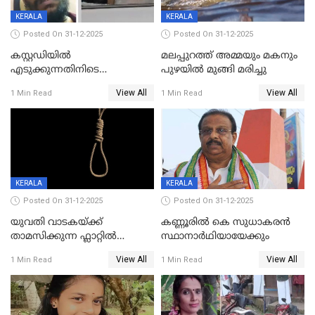
KERALA
KERALA
Posted On 31-12-2025
Posted On 31-12-2025
കസ്റ്റഡിയിൽ
മലപ്പുറത്ത് അമ്മയും മകനും
എടുക്കുന്നതിനിടെ
പുഴയിൽ മുങ്ങി മരിച്ചു
വിലങ്ങുമായി രക്ഷപ്പെട്ട
View All
View All
1 Min Read
1 Min Read
വധശ്രമക്കേസ് പ്രതി പിടിയിൽ
KERALA
KERALA
Posted On 31-12-2025
Posted On 31-12-2025
യുവതി വാടകയ്ക്ക്
കണ്ണൂരിൽ കെ സുധാകരൻ
താമസിക്കുന്ന ഫ്ലാറ്റില്‍
സ്ഥാനാർഥിയായേക്കും
തൂങ്ങിമരിച്ച നിലയില്‍;
View All
View All
1 Min Read
1 Min Read
സംഭവം കൈതപ്പൊയിലില്‍