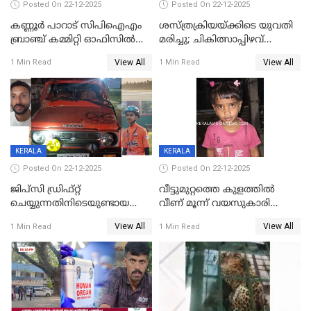
Posted On 22-12-2025
Posted On 22-12-2025
കണ്ണൂർ പാറാട് സിപിഐഎം
ശസ്ത്രക്രിയയ്‌ക്കിടെ യുവതി
ബ്രാഞ്ച് കമ്മിറ്റി ഓഫിസിൽ
മരിച്ചു; ചികിത്സാപ്പിഴവ്
തീയിട്ടു; നേതാക്കളുടെ
ആരോപിച്ച് ബന്ധുക്കൾ;
View All
View All
1 Min Read
1 Min Read
ചിത്രങ്ങളടക്കം കത്തിയ
സംഭവം മാവേലിക്കരയിൽ
നിലയിൽ
KERALA
KERALA
Posted On 22-12-2025
Posted On 22-12-2025
ജിപ്സി ഡ്രിഫ്റ്റ്
വീട്ടുമുറ്റത്തെ കുളത്തിൽ
ചെയ്യുന്നതിനിടെയുണ്ടായ
വീണ് മൂന്ന് വയസുകാരി
അപകടം; 14 വയസുകാരന്
മരിച്ചു
View All
View All
1 Min Read
1 Min Read
ദാരുണാന്ത്യം; ജീപ്സി
ഓടിച്ചയാൾ അറസ്റ്റിൽ.