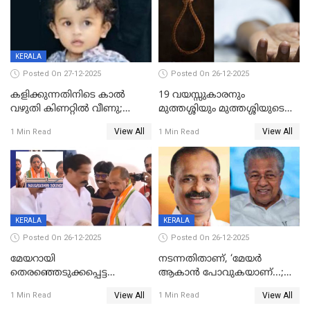
KERALA
Posted On 27-12-2025
Posted On 26-12-2025
കളിക്കുന്നതിനിടെ കാൽ
19 വയസ്സുകാരനും
വഴുതി കിണറ്റിൽ വീണു;
മുത്തശ്ശിയും മുത്തശ്ശിയുടെ
ഒന്നര വയസ്സുകാരന്
സഹോദരിയും വീട്ടിൽ തൂങ്ങി
View All
View All
1 Min Read
1 Min Read
ദാരുണാന്ത്യം
മരിച്ചനിലയിൽ
KERALA
KERALA
Posted On 26-12-2025
Posted On 26-12-2025
മേയറായി
നടന്നതിതാണ്, ‘മേയർ
തെരഞ്ഞെടുക്കപ്പെട്ട
ആകാൻ പോവുകയാണ്...;
ശേഷമുള്ള പി ഇന്ദിരയുടെ
ആവട്ടെ, അഭിനന്ദനങ്ങൾ’;
View All
View All
1 Min Read
1 Min Read
ആദ്യ വോട്ട് അസാധു; കണ്ണൂർ
മുഖ്യമന്ത്രിയുടെ ഓഫീസ്