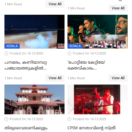
പടയപ്പ
View All
മന്ത്രിയും സംഘവും
1 Min Read
View All
1 Min Read
രക്ഷപ്പെട്ടത് തലനാരിടയ്ക്ക്
KERALA
KERALA
Posted On 16-12-2025
Posted On 16-12-2025
പനമരം, കണിയാമ്പറ്റ
‘പോറ്റിയേ കേറ്റിയേ’
പഞ്ചായത്തുകളിൽ
ഭക്തവികാരം
ബുധനാഴ്ച വിദ്യാഭ്യാസ
വ്രണപ്പെടുത്തിയെന്നു
View All
View All
1 Min Read
1 Min Read
സ്ഥാപനങ്ങൾക്ക് അവധി
ഡിജിപിക്ക് പരാതി; ശക്തമായ
നടപടി വേണമെന്നു
സിപിഐഎമ്മും
Posted On 16-12-2025
Posted On 16-12-2025
തിരുവൈരാണിക്കുളം
CPIM നേതാവിൻ്റെ സ്ത്രീ