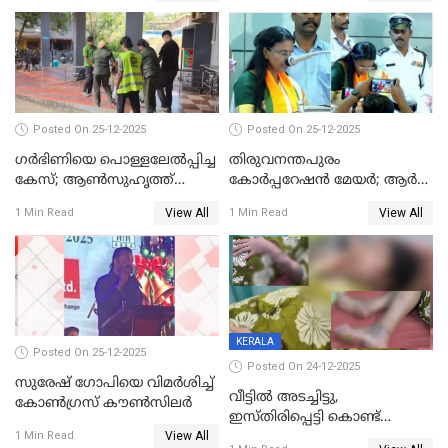
Posted On 25-12-2025
Posted On 25-12-2025
ഗര്‍ഭിണിയെ പൊള്ളലേല്‍പ്പിച്ച
തിരുവനന്തപുരം
കേസ്; ആണ്‍സുഹൃത്ത്
കോര്‍പ്പറേഷന്‍ മേയർ; ആര്‍
പിടിയില്‍
ശ്രീലേഖയ്ക്ക് മുൻതൂക്കം
View All
View All
1 Min Read
1 Min Read
KERALA
Posted On 25-12-2025
Posted On 24-12-2025
സുരേഷ് ഗോപിയെ വിമര്‍ശിച്ച്
വീട്ടിൽ അടച്ചിട്ടു,
കോണ്‍ഗ്രസ് കൗണ്‍സിലര്‍
ഇസ്തിരിപ്പെട്ടി കൊണ്ട്
View All
പൊള്ളിച്ചു; 8 മാസം
1 Min Read