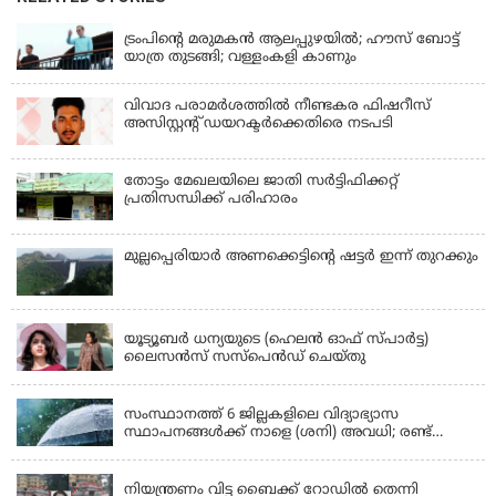
LATEST NEWS
ട്രംപിന്റെ മരുമകന്‍ ആലപ്പുഴയില്‍; ഹൗസ് ബോട്ട്
യാത്ര തുടങ്ങി; വള്ളംകളി കാണും
വിവാദ പരാമര്‍ശത്തില്‍ നീണ്ടകര ഫിഷറീസ്
അസിസ്റ്റന്റ് ഡയറക്ടര്‍ക്കെതിരെ നടപടി
തോട്ടം മേഖലയിലെ ജാതി സര്‍ട്ടിഫിക്കറ്റ്
പ്രതിസന്ധിക്ക് പരിഹാരം
മുല്ലപ്പെരിയാര്‍ അണക്കെട്ടിൻ്റെ ഷട്ടര്‍ ഇന്ന് തുറക്കും
KERALA
യൂട്യൂബർ ധന്യയുടെ (ഹെലൻ ഓഫ് സ്പാർട്ട)
ലൈസൻസ് സസ്‌പെൻഡ് ചെയ്തു
KERALA
സംസ്ഥാനത്ത് 6 ജില്ലകളിലെ വിദ്യാഭ്യാസ
സ്ഥാപനങ്ങൾക്ക് നാളെ (ശനി) അവധി; രണ്ട്
ജില്ലകളിൽ അവധി പ്രൊഫഷണൽ കോളേജുകൾ
KERALA
ഒഴികെ
നിയന്ത്രണം വിട്ട ബൈക്ക് റോഡിൽ തെന്നി