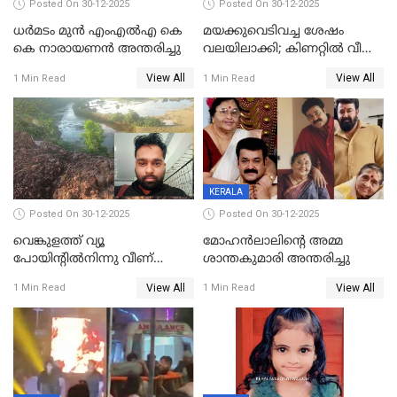
Posted On 30-12-2025
Posted On 30-12-2025
ധർമടം മുൻ എംഎല്‍എ കെ
മയക്കുവെടിവച്ച ശേഷം
കെ നാരായണന്‍ അന്തരിച്ചു
വലയിലാക്കി; കിണറ്റിൽ വീണ
കടുവയെ പുറത്തെത്തിച്ചു
View All
View All
1 Min Read
1 Min Read
KERALA
Posted On 30-12-2025
Posted On 30-12-2025
വെങ്കുളത്ത് വ്യൂ
മോഹന്‍ലാലിന്‍റെ അമ്മ
പോയിന്റിൽനിന്നു വീണ്
ശാന്തകുമാരി അന്തരിച്ചു
യുവാവ് മരിച്ചു
View All
View All
1 Min Read
1 Min Read