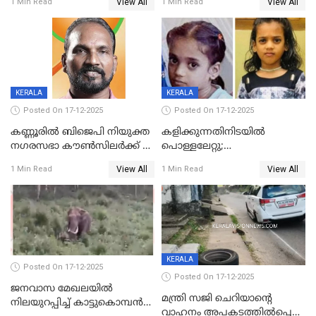
View All
View All
1 Min Read
1 Min Read
കണ്ടോത്ത് ദേശീയ പാതയിൽ
KERALA
KERALA
Posted On 17-12-2025
Posted On 17-12-2025
കണ്ണൂരിൽ ബിജെപി നിയുക്ത
കളിക്കുന്നതിനിടയിൽ
നഗരസഭാ കൗൺസിലർക്ക് 36
പൊള്ളലേറ്റു;
വർഷം തടവുശിക്ഷ
ചികിത്സയിലായിരുന്ന രണ്ടാം
View All
View All
1 Min Read
1 Min Read
ക്ലാസ് വിദ്യാർത്ഥിനി മരിച്ചു
KERALA
Posted On 17-12-2025
Posted On 17-12-2025
ജനവാസ മേഖലയില്‍
മന്ത്രി സജി ചെറിയാന്റെ
നിലയുറപ്പിച്ച് കാട്ടുകൊമ്പന്‍
വാഹനം അപകടത്തിൽപ്പെട്ടു;