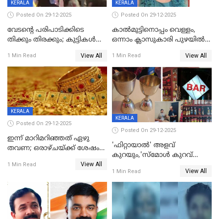
KERALA
KERALA
Posted On 29-12-2025
Posted On 29-12-2025
വേടന്റെ പരിപാടിക്കിടെ
കാൽമുട്ടിനൊപ്പം വെള്ളം,
തിക്കും തിരക്കും; കുട്ടികള്‍
ഒന്നാം ക്ലാസുകാരി പുഴയിൽ
ഉള്‍പ്പെടെ നിരവധി പേര്‍ക്ക്
മുങ്ങി മരിച്ചു; ദാരുണ സംഭവം
View All
View All
1 Min Read
1 Min Read
പരിക്ക്; പാളം മറികടന്ന
കുട്ടികൾക്കൊപ്പം
യുവാവ് ട്രെയിന്‍ തട്ടി മരിച്ചു
കളിക്കുന്നതിനിടെ
KERALA
KERALA
Posted On 29-12-2025
Posted On 29-12-2025
ഇന്ന് മാറിമറിഞ്ഞത് ഏഴു
'ഫിറ്റായാൽ' അളവ്
തവണ; ഒരാഴ്ചയ്ക്ക് ശേഷം
കുറയും,'സ്‌മോൾ കുറവ്
സ്വർണവിലയിൽ ഇടിവ്
View All
പിടികൂടി; ബാറിന് 25,000 രൂപ
1 Min Read
View All
1 Min Read
പിഴ