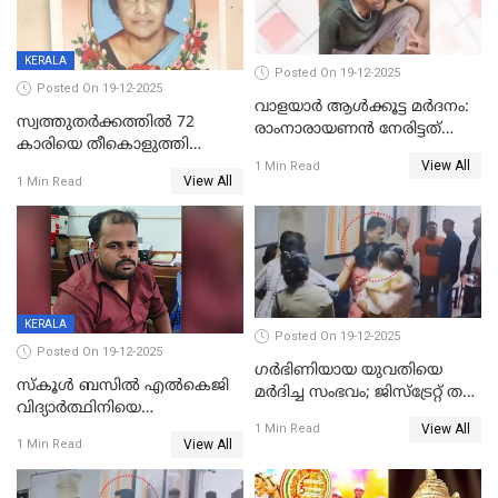
KERALA
Posted On 19-12-2025
Posted On 19-12-2025
വാളയാർ ആൾക്കൂട്ട മർദനം:
സ്വത്തുതര്‍ക്കത്തില്‍ 72
രാംനാരായണൻ നേരിട്ടത്
കാരിയെ തീകൊളുത്തി
കൊടും ക്രൂരത; ശരീരത്തിൽ
View All
കൊന്നു;
1 Min Read
നാൽപ്പതിലേറെ
View All
1 Min Read
ക്രൂരകൊലപാതകത്തില്‍
മുറിവുകളെന്ന് പോസ്റ്റ്‌മോർട്ടം
സഹോദരിപുത്രന് ജീവപര്യന്തം
റിപ്പോർട്ട്
KERALA
Posted On 19-12-2025
Posted On 19-12-2025
ഗര്‍ഭിണിയായ യുവതിയെ
സ്കൂൾ ബസിൽ എൽകെജി
മര്‍ദിച്ച സംഭവം; ജിസ്‌ട്രേറ്റ് തല
വിദ്യാര്‍ത്ഥിനിയെ
അന്വേഷണം വേണമെന്ന്
View All
ലൈംഗികമായി ഉപദ്രവിച്ചു;
1 Min Read
യുവതി
View All
1 Min Read
ക്ലീനര്‍ പിടിയിൽ