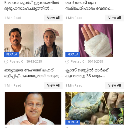
5 മാസം മുൻപ് ഇസ്രയേലിൽ
രണ്ട് കോടി രൂപ
ദുരൂഹസാഹചര്യത്തിൽ
നഷ്ടപരിഹാരം വേണം;
മരിച്ചനിലയിൽ കണ്ടെത്തിയ
ജിസിഡിഎക്ക് വക്കീൽ
View All
View All
1 Min Read
1 Min Read
മലയാളി യുവാവിന്റെ ഭാര്യയും
നോട്ടീസയച്ച് ഉമാ തോമസ്
മരിച്ചു
KERALA
KERALA
Posted On 30-12-2025
Posted On 30-12-2025
ഭാര്യയുടെ ദേഹത്ത് ലഹരി
ക്ലാസ് ടെസ്റ്റിൽ മാർക്ക്
ഒളിപ്പിച്ച് കുഞ്ഞുമായി യാത്ര;
കുറഞ്ഞു; 38 ഓളം
ഓട്ടോ വളഞ്ഞ് ദമ്പതികളെ
വിദ്യാർഥികളെ ട്യൂഷൻ
View All
View All
1 Min Read
1 Min Read
പിടികൂടി പൊലീസ്
സെന്ററിലെ അധ്യാപകന്‍
മർദിച്ചതായി പരാതി
KERALA