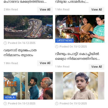
മഹാദേവ ക്ഷേത്രത്തിലെ
വിരുദ്ധ പരാമർശം;
നടതുറപ്പ് മഹോത്സവത്തിന്
കേസെടുത്ത് പൊലീസ്
View All
View All
2 Min Read
1 Min Read
ജനുവരി 2 ന് തുടക്കമാകും
LATEST NEWS
Posted On 16-12-2025
Posted On 15-12-2025
വയനാട് തുരങ്കപാത
വീണ്ടും പൊട്ടി! കൊച്ചിയിൽ
നിർമാണം തുടരാം
മെട്രോ നിർമാണത്തിനിടെ
View All
കുടിവെള്ള പൈപ്പ് പൊട്ടി,
1 Min Read
View All
1 Min Read
റോഡിൽ ഗതാഗത കുരുക്ക്,
കലൂർ സ്റ്റേഡിയം റോഡ്
ഉപരോധിച്ച് കോൺഗ്രസ്
KERALA
Posted On 15-12-2025
Posted On 15-12-2025