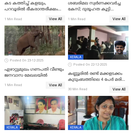
കട കത്തിച്ച് കളയും,
ശബരിമല സ്വര്‍ണക്കവര്‍ച്ച
പറവൂരില്‍ ഭീകരാന്തരീക്ഷം
കേസ്; ദുരൂഹത കൂട്ടി
സൃഷ്ടിച്ച് കുട്ടി ലഹരിസംഘം
വിദേശവ്യവസായിയുടെ മൊഴി
View All
View All
1 Min Read
1 Min Read
KERALA
Posted On 23-12-2025
Posted On 22-12-2025
ഏഴാറ്റുമുഖം ഗണപതി വീണ്ടും
കണ്ണൂരിൽ രണ്ട് മക്കളടക്കം
ജനവാസ മേഖലയിൽ
കുടുംബത്തിലെ 4 പേർ മരിച്ച
View All
നിലയിൽ
1 Min Read
View All
30 Min Read
KERALA
KERALA