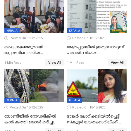
വാളയാറിൽ
KERALA
KERALA
Posted On 18-12-2025
Posted On 18-12-2025
കൈക്കുഞ്ഞുമായി
ആലപ്പുഴയിൽ ഇരട്ടവോട്ടെന്ന്
സ്റ്റേഷനിലെത്തിയ
പരാതി; വിജയം
യുവതിയ്ക്ക് മർദ്ദനം; സിഐ
റദ്ദാക്കണമെന്ന് വലിയമരം
View All
View All
1 Min Read
1 Min Read
കരണത്തടിച്ചു; CC ടിവി
വാർഡിലെ എൽഡിഎഫ്
ദൃശ്യങ്ങൾ പുറത്ത്
സ്ഥാനാർത്ഥി
KERALA
KERALA
Posted On 18-12-2025
Posted On 18-12-2025
ധോണിയിൽ റോഡരികിൽ
ടാങ്കർ ലോറിക്കടിയിൽപ്പെട്ട്
കാർ കത്തി ഒരാൾ മരിച്ചു
സ്കൂട്ടർ യാത്രക്കാരിയ്ക്ക്
ദാരുണാന്ത്യം; അപകടം