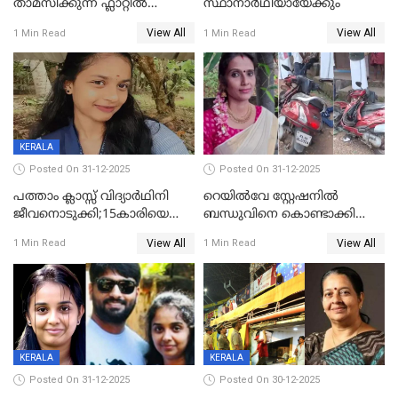
താമസിക്കുന്ന ഫ്ലാറ്റില്‍
സ്ഥാനാർഥിയായേക്കും
തൂങ്ങിമരിച്ച നിലയില്‍;
View All
View All
1 Min Read
1 Min Read
സംഭവം കൈതപ്പൊയിലില്‍
KERALA
Posted On 31-12-2025
Posted On 31-12-2025
പത്താം ക്ലാസ്സ് വിദ്യാര്‍ഥിനി
റെയിൽവേ സ്റ്റേഷനിൽ
ജീവനൊടുക്കി;15കാരിയെ
ബന്ധുവിനെ കൊണ്ടാക്കി
കണ്ടെത്തിയത്
മടങ്ങുന്നതിനിടെ ടോറസ്സ്
View All
View All
1 Min Read
1 Min Read
കിടപ്പുമുറിയില്‍ തൂങ്ങി മരിച്ച
ലോറി സ്കൂട്ടറിൽ ഇടിച്ചു :
നിലയിൽ
യുവതിക്ക് ദാരുണാന്ത്യം
KERALA
KERALA
Posted On 31-12-2025
Posted On 30-12-2025