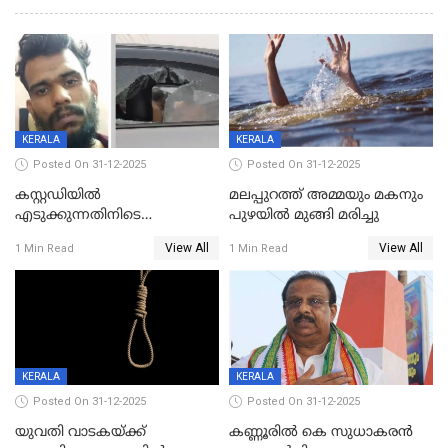
KERALA
KERALA
Posted On 31-12-2025
Posted On 31-12-2025
കസ്റ്റഡിയിൽ
മലപ്പുറത്ത് അമ്മയും മകനും
എടുക്കുന്നതിനിടെ
പുഴയിൽ മുങ്ങി മരിച്ചു
വിലങ്ങുമായി രക്ഷപ്പെട്ട
View All
View All
1 Min Read
1 Min Read
വധശ്രമക്കേസ് പ്രതി പിടിയിൽ
KERALA
KERALA
Posted On 31-12-2025
Posted On 31-12-2025
യുവതി വാടകയ്ക്ക്
കണ്ണൂരിൽ കെ സുധാകരൻ