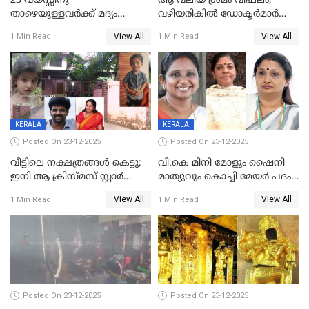
23 വയസ്സിനു
ആ വലിയ ശ്രമം വിഫലം;
താഴെയുള്ളവർക്ക് മദ്യം
വഴിയരികില്‍ ‌ഡോക്ടര്‍മാര്‍
നൽകിയതിനെതിരെ കർശന
ശസ്ത്രക്രിയ നടത്തിയ ലിനു
View All
View All
1 Min Read
1 Min Read
നടപടി;സ്ഥാപനങ്ങൾക്കെതിരെ
മരണത്തിന് കീഴടങ്ങി
രണ്ട് കേസുകൾ
KERALA
KERALA
Posted On 23-12-2025
Posted On 23-12-2025
വീട്ടിലെ നക്ഷത്രങ്ങൾ കെട്ടു;
വി.കെ മിനി മോളും ഷൈനി
ഇനി ആ ക്രിസ്മസ് സ്റ്റാർ
മാത്യുവും കൊച്ചി മേയർ പദം
മാത്രം; പൈതങ്ങൾക്ക്
പങ്കിടും; ദീപ്തി മേരി വർഗീസ്
View All
View All
1 Min Read
1 Min Read
വേണ്ടിയുള്ള
മേയറാകില്ല
പിടിവലിക്കിടയിൽ
അപ്പൂപ്പനെതിരെ പോക്സോ
കേസ് ഒടുവിൽ 4 ജീവനുകൾ
പൊലിഞ്ഞു
Posted On 23-12-2025
Posted On 23-12-2025