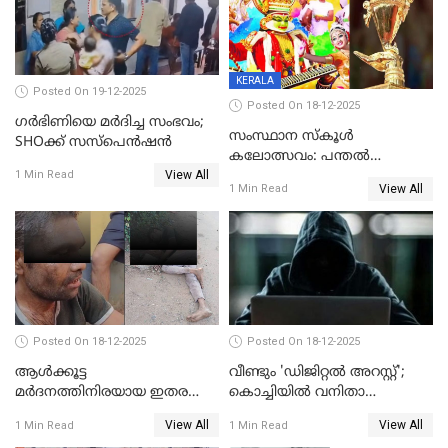
KERALA
Posted On 19-12-2025
Posted On 18-12-2025
ഗര്‍ഭിണിയെ മർദിച്ച സംഭവം;
സംസ്ഥാന സ്കൂൾ
SHOക്ക് സസ്പെൻഷൻ
കലോത്സവം: പന്തൽ
View All
കാൽനാട്ടൽ 20 ന്
1 Min Read
View All
1 Min Read
Posted On 18-12-2025
Posted On 18-12-2025
ആൾക്കൂട്ട
വീണ്ടും 'ഡിജിറ്റല്‍ അറസ്റ്റ്';
മർദനത്തിനിരയായ ഇതര
കൊച്ചിയില്‍ വനിതാ
സംസ്ഥാന തൊഴിലാളി മരിച്ചു;
ഡോക്ടര്‍ക്ക് നഷ്ടമായത് 6.38
View All
View All
1 Min Read
1 Min Read
നടുക്കുന്ന സംഭവം
കോടി രൂപ