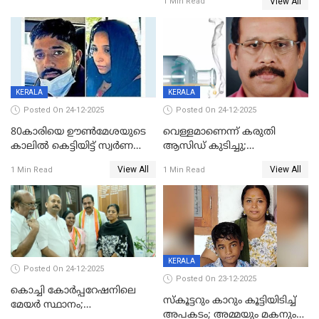
View All
1 Min Read
ഗർഭിണിയായ യുവതിക്ക് ക്രൂര
മർദനം
KERALA
KERALA
Posted On 24-12-2025
Posted On 24-12-2025
80കാരിയെ ഊൺമേശയുടെ
വെള്ളമാണെന്ന് കരുതി
കാലിൽ കെട്ടിയിട്ട് സ്വർണവും
ആസിഡ് കുടിച്ചു;
പണവും കവർന്നു;
ചികിത്സയിലിരുന്ന ആള്‍
View All
View All
1 Min Read
1 Min Read
കൊച്ചുമകനും സുഹൃത്തും
മരിച്ചു
അറസ്റ്റിൽ
KERALA
Posted On 24-12-2025
Posted On 23-12-2025
കൊച്ചി കോര്‍പ്പറേഷനിലെ
സ്കൂട്ടറും കാറും കൂട്ടിയിടിച്ച്
മേയര്‍ സ്ഥാനം;
അപകടം; അമ്മയും മകനും