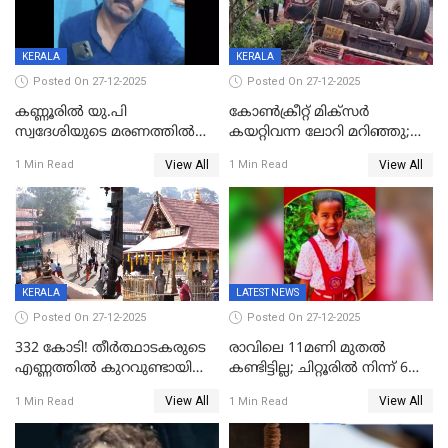
KERALA
KERALA
Posted On 27-12-2025
Posted On 27-12-2025
കണ്ണൂരിൽ യു.പി
കോണ്‍ക്രീറ്റ് മിക്‌സര്‍
സ്വദേശിയുടെ മരണത്തിൽ
കയറ്റിവന്ന ലോറി മറിഞ്ഞു;
അഞ്ചംഗ സംഘത്തിനെതിരെ
രണ്ടുപേര്‍ക്ക് ദാരുണാന്ത്യം;
View All
View All
1 Min Read
1 Min Read
കേസ്; തർക്കമുണ്ടായത്
അപകടം കണ്ണൂരിൽ
ഫേഷ്യലിന് 300 രൂപ
ആവശ്യപ്പെട്ടതിനെച്ചൊല്ലി
KERALA
LATEST NEWS
Posted On 27-12-2025
Posted On 27-12-2025
332 കോടി! തീർത്ഥാടകരുടെ
രാവിലെ 11മണി മുതൽ
എണ്ണത്തിൽ കുറവുണ്ടായിട്ടും
കണ്ടിട്ടില്ല; ചിറ്റൂരിൽ നിന്ന് 6
ശബരിമലയിൽ വരുമാനം
വയസ്സുകാരനെ കാണാതായി
View All
View All
1 Min Read
1 Min Read
കുതിച്ചുയരുന്നു