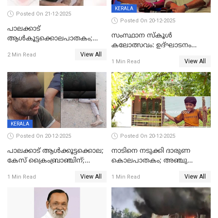
KERALA
Posted On 21-12-2025
Posted On 20-12-2025
പാലക്കാട്‌
സംസ്ഥാന സ്കൂൾ
ആൾകൂട്ടക്കൊലപാതകം;
കലോത്സവം: ഉദ്ഘാടനം
അന്വേഷണം
View All
മുഖ്യമന്ത്രി, സമാപനത്തിൽ
2 Min Read
ഊർജ്ജിതമാക്കിമാക്കി
View All
1 Min Read
മുഖ്യാതിഥിയായി
ക്രൈംബ്രാഞ്ച്
മോഹൻലാൽ
KERALA
Posted On 20-12-2025
Posted On 20-12-2025
പാലക്കാട് ആൾക്കൂട്ടക്കൊല;
നാടിനെ നടുക്കി ദാരുണ
കേസ് ക്രൈംബ്രാഞ്ചിന്;
കൊലപാതകം; അഞ്ചു
DYSPയുടെ നേതൃത്വത്തിൽ
വയസ്സുകാരനെ 'അമ്മ
View All
View All
1 Min Read
1 Min Read
അന്വേഷിക്കും
കഴുത്തുഞെരിച്ച് കൊന്നു