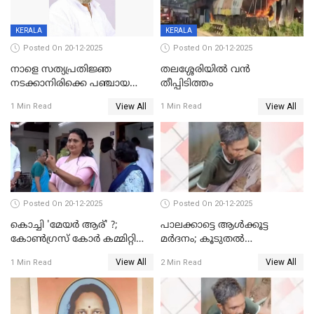
KERALA
KERALA
Posted On 20-12-2025
Posted On 20-12-2025
നാളെ സത്യപ്രതിജ്ഞ
തലശ്ശേരിയിൽ വൻ
നടക്കാനിരിക്കെ പഞ്ചായത്ത്
തീപ്പിടിത്തം
മെമ്പർ മരിച്ചു
View All
View All
1 Min Read
1 Min Read
Posted On 20-12-2025
Posted On 20-12-2025
കൊച്ചി 'മേയർ ആര്' ?;
പാലക്കാട്ടെ ആള്‍ക്കൂട്ട
കോണ്‍ഗ്രസ് കോര്‍ കമ്മിറ്റി
മര്‍ദനം; കൂടുതല്‍
യോഗം ചൊവ്വാഴ്ച
അറസ്റ്റുണ്ടാവും, മര്‍ദിച്ചത് 15
View All
View All
1 Min Read
2 Min Read
അംഗ സംഘമെന്ന് വിവരം