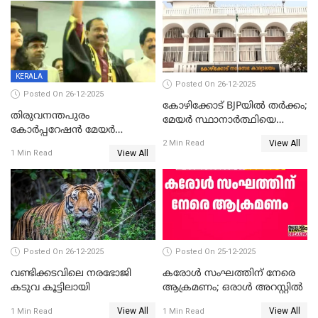
ഡെപ്യൂട്ടി മേയർ സ്ഥാനത്ത്
തന്നെ വിശദീകരിയ്ക്കുന്നു;
താഹിറിന് വിജയം
സത്യമിതാണ്
KERALA
Posted On 26-12-2025
Posted On 26-12-2025
കോഴിക്കോട് BJPയിൽ തർക്കം;
തിരുവനന്തപുരം
മേയർ സ്ഥാനാർത്ഥിയെ
കോര്‍പ്പറേഷന്‍ മേയര്‍
പരസ്യമായി പ്രഖ്യാപിച്ചില്ല
View All
തെരഞ്ഞെടുപ്പ്; സിപിഐഎം
2 Min Read
View All
1 Min Read
ഹൈക്കോടതിയിലേക്ക്;
സത്യപ്രതിജ്ഞ ചടങ്ങില്‍
ചട്ടലംഘനമെന്ന് പാർട്ടി
Posted On 26-12-2025
Posted On 25-12-2025
വണ്ടിക്കടവിലെ നരഭോജി
കരോള്‍ സംഘത്തിന് നേരെ
കടുവ കൂട്ടിലായി
ആക്രമണം; ഒരാള്‍ അറസ്റ്റില്‍
View All
View All
1 Min Read
1 Min Read