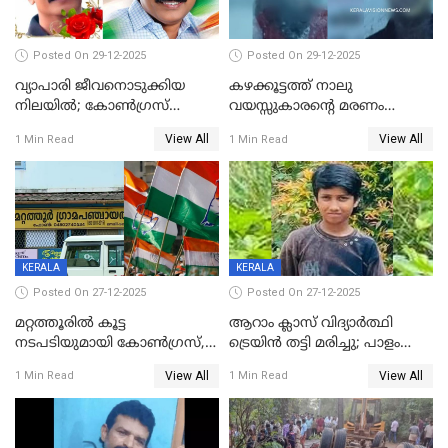
Posted On 29-12-2025
Posted On 29-12-2025
വ്യാപാരി ജീവനൊടുക്കിയ
കഴക്കൂട്ടത്ത് നാലു
നിലയില്‍; കോണ്‍ഗ്രസ്
വയസ്സുകാരന്റെ മരണം
കൗണ്‍സിലറുടെ
കൊലപാതകം: അമ്മയും
View All
View All
1 Min Read
1 Min Read
മാനസികപീഡനമെന്ന് കുറിപ്പ്
സുഹൃത്തും പൊലീസ്
കസ്റ്റഡിയിൽ
KERALA
KERALA
Posted On 27-12-2025
Posted On 27-12-2025
മറ്റത്തൂരിൽ കൂട്ട
ആറാം ക്ലാസ് വിദ്യാർത്ഥി
നടപടിയുമായി കോണ്‍ഗ്രസ്,
ട്രെയിൻ തട്ടി മരിച്ചു; പാളം
ബിജെപി പാളയത്തിലെത്തിയ
മുറിച്ചുകടക്കുന്നതിനിടെ
View All
View All
1 Min Read
1 Min Read
എട്ട് പേര്‍ ഉള്‍പ്പെടെ
അപകടം മലപ്പുറത്ത്
പത്തുപേരെ പുറത്താക്കി,
ചൊവ്വന്നൂരിലും നടപടി