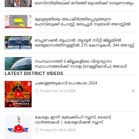
ബസിനടിയിലേക്ക് മറിഞ്ഞ് യുവതിക്ക് ദാരുണാന്ത്യം
KERALA
മുഖ്യമന്ത്രിയെ അപകീർത്തിപ്പെടുത്തുന്ന
ഫേസ്‌ബുക്ക് പോസ്റ്റ്; ബേപ്പൂർ സ്വദേശി അറസ്റ്റിൽ
KERALA
ഓപ്പറേഷൻ തൂഫാൻ: തൃശൂർ സിറ്റി ജില്ലയിൽ
രണ്ടുമാസത്തിനുള്ളിൽ 275 കേസുകൾ, 344 അറസ്റ്റ്
KERALA
സംസ്ഥാനത്ത് 6 ജില്ലകളിലെ വിദ്യാഭ്യാസ
സ്ഥാപനങ്ങൾക്ക് നാളെ (വെള്ളിയാഴ്ച) അവധി
LATEST DISTRICT VIDEOS
ചക്കുളത്തുകാവ് പൊങ്കാല 2024
Posted On 13-12-2024
കേരളം ഇന്ന്: ബ്രേക്കിംഗ് ന്യൂസ്, ലൈവ്
വാർത്തകൾ | കേരളവിഷൻ ന്യൂസ്
Posted On 03-01-2023