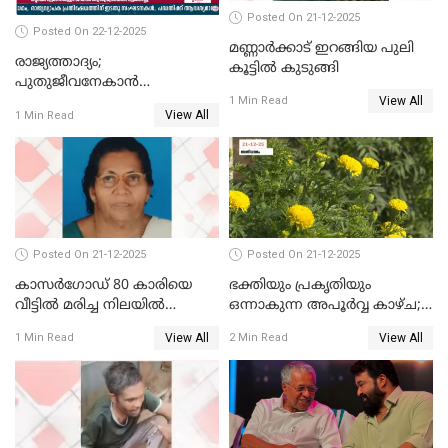
Posted On 21-12-2025
Posted On 22-12-2025
മണ്ണാർക്കാട് ഇറങ്ങിയ പുലി
രാജ്യത്താദ്യം;
കൂട്ടിൽ കുടുങ്ങി
പുതുജീവനേകാൻ
View All
ഷിബുവിന്റെ ഹൃദയം
1 Min Read
View All
1 Min Read
എറണാകുളം സർക്കാർ
ജനറൽ
ആശുപത്രിയിലെത്തിച്ചു
Posted On 21-12-2025
Posted On 21-12-2025
കാസർഗോഡ് 80 കാരിയെ
ഭക്തിയും പ്രകൃതിയും
വീട്ടിൽ മരിച്ച നിലയിൽ
ഒന്നാകുന്ന അപൂര്‍വ്വ കാഴ്ച;
കണ്ടെത്തി
ഭക്തർക്ക്
View All
View All
1 Min Read
2 Min Read
കാഴ്ചാനുഭവമൊരുക്കി
ശബരീ നന്ദനം