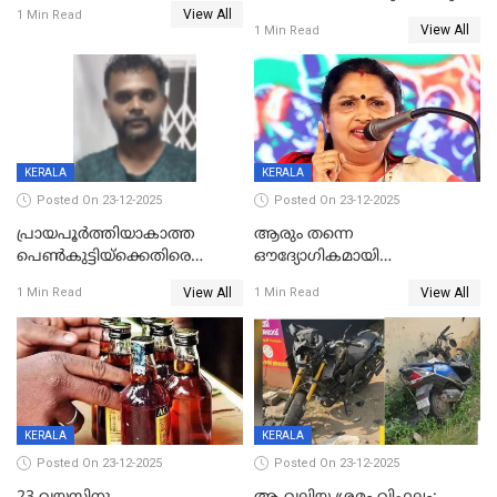
കോണ്‍ഗ്രസില്‍ അതൃപതി
View All
മരിച്ചു, മറ്റൊരു മകൻ
1 Min Read
രൂക്ഷം
View All
1 Min Read
ഗുരുതരാവസ്ഥയിൽ
KERALA
KERALA
Posted On 23-12-2025
Posted On 23-12-2025
പ്രായപൂർത്തിയാകാത്ത
ആരും തന്നെ
പെൺകുട്ടിയ്ക്കെതിരെ
ഔദ്യോഗികമായി
ലൈംഗികാതിക്രമം; 36കാരന്
അറിയിച്ചിട്ടില്ല, മേയറെ
View All
View All
1 Min Read
1 Min Read
59 വർഷം തടവും 90,൦൦൦ രൂപ
കണ്ടെത്താൻ ഇന്ന് കോർ
പിഴയും ശിക്ഷ
കമ്മിറ്റി കൂടിയില്ല';
അതൃപ്തിയുമായി ദീപ്തി മേരി
വർഗീസ്
KERALA
KERALA
Posted On 23-12-2025
Posted On 23-12-2025