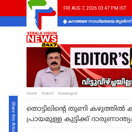
FRI AUG 7, 2026 03:47 PM IST
കനത്തമഴ സാധ്യതയെ തുടർന്ന് ക
Home
District
Kasaragod
Share this Article
തൊട്ടിലിന്റെ തുണി കഴുത്തിൽ കു
പ്രായമുള്ള കുട്ടിക്ക് ദാരുണാന്ത്യ