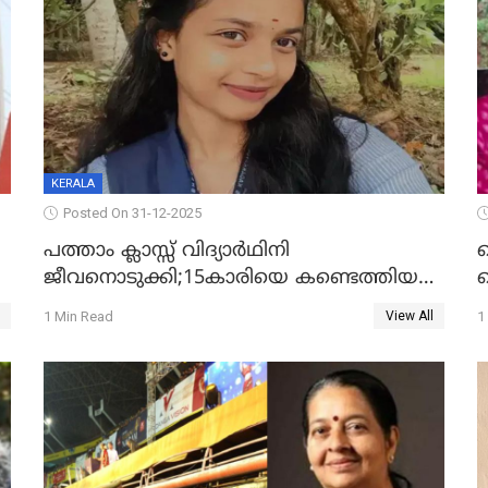
KERALA
Posted On 31-12-2025
പത്താം ക്ലാസ്സ് വിദ്യാര്‍ഥിനി
ജീവനൊടുക്കി;15കാരിയെ കണ്ടെത്തിയത്
ക
കിടപ്പുമുറിയില്‍ തൂങ്ങി മരിച്ച നിലയിൽ
ല
1 Min Read
1
View All
ദ