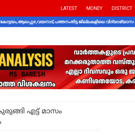
LATEST
MONEY
DISTRICT
ോട്ടയം,ആലപ്പുഴ,വയനാട്,പത്തനംതിട്ട ജില്ലകളിലെ വിദ്യാഭ്യാസ 
രുങ്ങി എട്ട് മാസം
ം