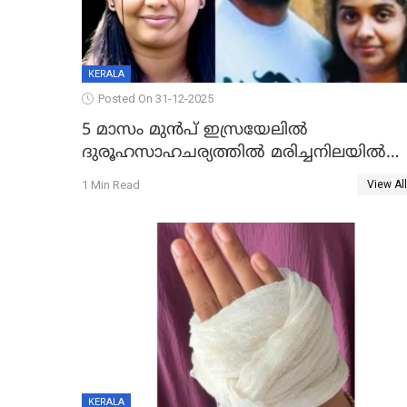
KERALA
Posted On 31-12-2025
5 മാസം മുൻപ് ഇസ്രയേലിൽ
ദുരൂഹസാഹചര്യത്തിൽ മരിച്ചനിലയിൽ
കണ്ടെത്തിയ മലയാളി യുവാവിന്റെ
1 Min Read
View All
ഭാര്യയും മരിച്ചു
KERALA