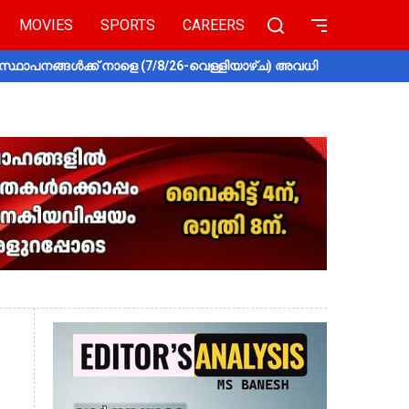
MOVIES
SPORTS
CAREERS
സ്ഥാപനങ്ങൾക്ക് നാളെ (7/8/26-വെള്ളിയാഴ്ച) അവധി
തൃശൂരിൽ