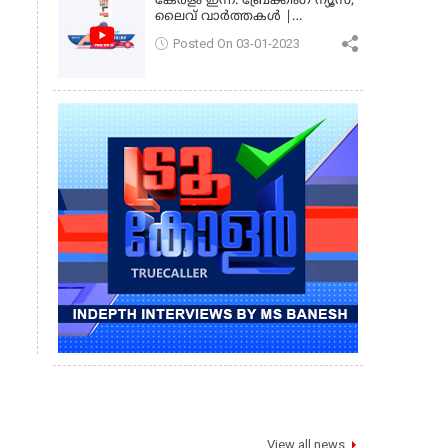
കേരളം ഇന്ന്: ബ്രേക്കിംഗ് ന്യൂസ്,
ലൈവ് വാർത്തകൾ |
കേരളവിഷൻ ന്യൂസ്
Posted On 03-01-2023
View all news