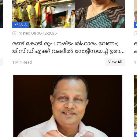
KERALA
Posted On 30-12-2025
രണ്ട് കോടി രൂപ നഷ്ടപരിഹാരം വേണം;
ഭ
ജിസിഡിഎക്ക് വക്കീൽ നോട്ടീസയച്ച് ഉമാ
തോമസ്
1 Min Read
1
View All