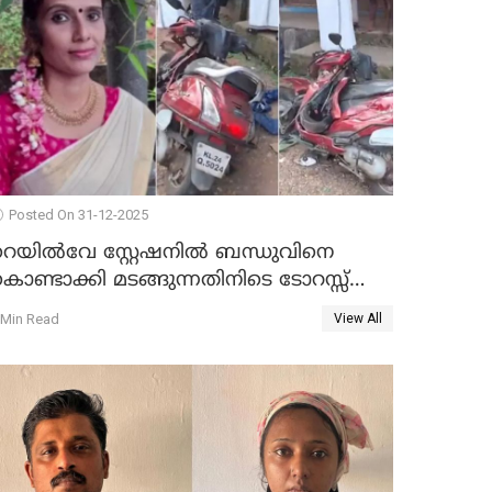
Posted On 31-12-2025
റെയിൽവേ സ്റ്റേഷനിൽ ബന്ധുവിനെ
ൊണ്ടാക്കി മടങ്ങുന്നതിനിടെ ടോറസ്സ്
ോറി സ്കൂട്ടറിൽ ഇടിച്ചു : യുവതിക്ക്
 Min Read
View All
ാരുണാന്ത്യം