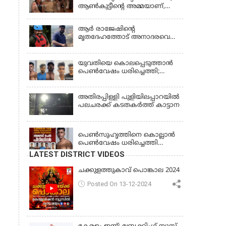
ആണ്‍കുട്ടീന്റെ അമ്മയാണ്‌,
MDMA കൊടുത്തിട്ടില്ല; കീർത്തന
മാധ്യമങ്ങളോട്; പൊലീസ്
ആര്‍ രാജേഷിന്റെ
കസ്റ്റഡിയിൽ വിട്ട് കോടതി,
മൃതദേഹത്തോട് അനാദരവെന്ന്
ജാമ്യാപേക്ഷ തള്ളി
പരാതി; ആംബുലന്‍സ്
ക്രമീകരണത്തില്‍ ഗുരുതര
വീഴ്ച; മൃതദേഹം ചാവക്കാട്
യുവതിയെ കൊലപ്പെടുത്താൻ
വരെ എത്തിച്ചത് ഫ്രീസര്‍
പെൺവേഷം ധരിച്ചെത്തി;
സംവിധാനം ഇല്ലാതെയെന്നും
അഞ്ചംഗ സംഘം പിടിയിൽ
ആരോപണം
അതിരപ്പിള്ളി പുളിയിലപ്പാറയിൽ
പലചരക്ക് കടതകർത്ത് കാട്ടാന
KERALA
പെണ്‍സുഹൃത്തിനെ കൊല്ലാന്‍
പെണ്‍വേഷം ധരിച്ചെത്തി
യുവാവ്; അഞ്ചുപേരെ പൊക്കി
LATEST DISTRICT VIDEOS
പൊലീസ്
ചക്കുളത്തുകാവ് പൊങ്കാല 2024
Posted On 13-12-2024