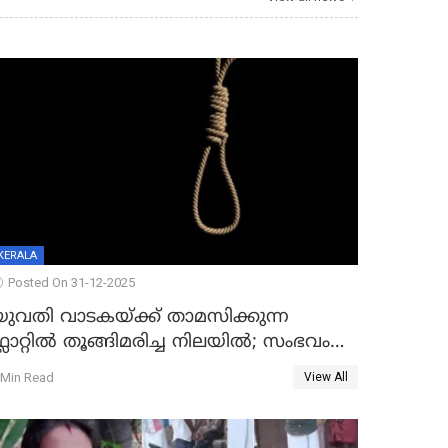
KERALA
Posted On 31-12-2025
യുവതി വാടകയ്ക്ക് താമസിക്കുന്ന
്ലാറ്റില്‍ തൂങ്ങിമരിച്ച നിലയില്‍; സംഭവം
കൈതപ്പൊയിലില്‍
 Min Read
View All