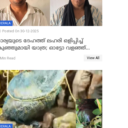
KERALA
Posted On 30-12-2025
ാര്യയുടെ ദേഹത്ത് ലഹരി ഒളിപ്പിച്ച്
കുഞ്ഞുമായി യാത്ര; ഓട്ടോ വളഞ്ഞ്
ദമ്പതികളെ പിടികൂടി പൊലീസ്
 Min Read
View All
KERALA