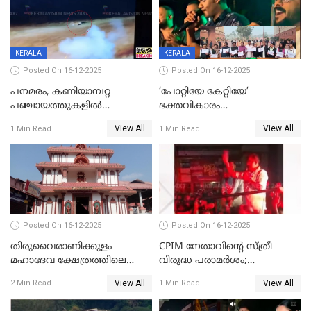
KERALA
KERALA
Posted On 16-12-2025
Posted On 16-12-2025
പനമരം, കണിയാമ്പറ്റ
‘പോറ്റിയേ കേറ്റിയേ’
പഞ്ചായത്തുകളിൽ
ഭക്തവികാരം
ബുധനാഴ്ച വിദ്യാഭ്യാസ
വ്രണപ്പെടുത്തിയെന്നു
View All
View All
1 Min Read
1 Min Read
സ്ഥാപനങ്ങൾക്ക് അവധി
ഡിജിപിക്ക് പരാതി; ശക്തമായ
നടപടി വേണമെന്നു
സിപിഐഎമ്മും
Posted On 16-12-2025
Posted On 16-12-2025
തിരുവൈരാണിക്കുളം
CPIM നേതാവിൻ്റെ സ്ത്രീ
മഹാദേവ ക്ഷേത്രത്തിലെ
വിരുദ്ധ പരാമർശം;
നടതുറപ്പ് മഹോത്സവത്തിന്
കേസെടുത്ത് പൊലീസ്
View All
View All
2 Min Read
1 Min Read
ജനുവരി 2 ന് തുടക്കമാകും