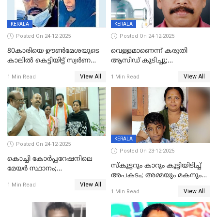
KERALA
KERALA
Posted On 24-12-2025
Posted On 24-12-2025
80കാരിയെ ഊൺമേശയുടെ
വെള്ളമാണെന്ന് കരുതി
കാലിൽ കെട്ടിയിട്ട് സ്വർണവും
ആസിഡ് കുടിച്ചു;
പണവും കവർന്നു;
ചികിത്സയിലിരുന്ന ആള്‍
View All
View All
1 Min Read
1 Min Read
കൊച്ചുമകനും സുഹൃത്തും
മരിച്ചു
അറസ്റ്റിൽ
KERALA
Posted On 24-12-2025
Posted On 23-12-2025
കൊച്ചി കോര്‍പ്പറേഷനിലെ
സ്കൂട്ടറും കാറും കൂട്ടിയിടിച്ച്
മേയര്‍ സ്ഥാനം;
അപകടം; അമ്മയും മകനും
കോണ്‍ഗ്രസില്‍ അതൃപതി
View All
മരിച്ചു, മറ്റൊരു മകൻ
1 Min Read
രൂക്ഷം
View All
1 Min Read
ഗുരുതരാവസ്ഥയിൽ