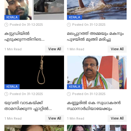
KERALA
KERALA
Posted On 31-12-2025
Posted On 31-12-2025
കസ്റ്റഡിയിൽ
മലപ്പുറത്ത് അമ്മയും മകനും
എടുക്കുന്നതിനിടെ
പുഴയിൽ മുങ്ങി മരിച്ചു
വിലങ്ങുമായി രക്ഷപ്പെട്ട
View All
View All
1 Min Read
1 Min Read
വധശ്രമക്കേസ് പ്രതി പിടിയിൽ
KERALA
KERALA
Posted On 31-12-2025
Posted On 31-12-2025
യുവതി വാടകയ്ക്ക്
കണ്ണൂരിൽ കെ സുധാകരൻ
താമസിക്കുന്ന ഫ്ലാറ്റില്‍
സ്ഥാനാർഥിയായേക്കും
തൂങ്ങിമരിച്ച നിലയില്‍;
View All
View All
1 Min Read
1 Min Read
സംഭവം കൈതപ്പൊയിലില്‍