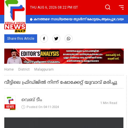
THU AUG 6, 2026 08:22 PM IST
കനത്തമഴ സാധ്യതയെ തുടർന്ന് കോട്ടയം,ആലപ്പുഴ,വയനാട്
Share this Article
Home
District
Malappuram
വീട്ടിലെ ഫ്രിഡ്ജില്‍ നിന്ന് ഷോക്കേറ്റ് യുവാവ് മരിച്ചു
വെബ് ടീം
1 Min Read
Posted On 04-11-2024