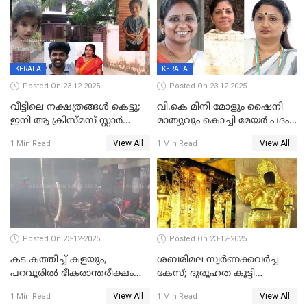
രണ്ട് കേസുകൾ
KERALA
KERALA
Posted On 23-12-2025
Posted On 23-12-2025
വീട്ടിലെ നക്ഷത്രങ്ങൾ കെട്ടു;
വി.കെ മിനി മോളും ഷൈനി
ഇനി ആ ക്രിസ്മസ് സ്റ്റാർ
മാത്യുവും കൊച്ചി മേയർ പദം
മാത്രം; പൈതങ്ങൾക്ക്
പങ്കിടും; ദീപ്തി മേരി വർഗീസ്
View All
View All
1 Min Read
1 Min Read
വേണ്ടിയുള്ള
മേയറാകില്ല
പിടിവലിക്കിടയിൽ
അപ്പൂപ്പനെതിരെ പോക്സോ
കേസ് ഒടുവിൽ 4 ജീവനുകൾ
പൊലിഞ്ഞു
Posted On 23-12-2025
Posted On 23-12-2025
കട കത്തിച്ച് കളയും,
ശബരിമല സ്വര്‍ണക്കവര്‍ച്ച
പറവൂരില്‍ ഭീകരാന്തരീക്ഷം
കേസ്; ദുരൂഹത കൂട്ടി
സൃഷ്ടിച്ച് കുട്ടി ലഹരിസംഘം
വിദേശവ്യവസായിയുടെ മൊഴി
View All
View All
1 Min Read
1 Min Read