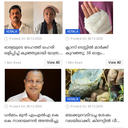
മരിച്ചു
KERALA
KERALA
Posted On 30-12-2025
Posted On 30-12-2025
ഭാര്യയുടെ ദേഹത്ത് ലഹരി
ക്ലാസ് ടെസ്റ്റിൽ മാർക്ക്
ഒളിപ്പിച്ച് കുഞ്ഞുമായി യാത്ര;
കുറഞ്ഞു; 38 ഓളം
ഓട്ടോ വളഞ്ഞ് ദമ്പതികളെ
വിദ്യാർഥികളെ ട്യൂഷൻ
View All
View All
1 Min Read
1 Min Read
പിടികൂടി പൊലീസ്
സെന്ററിലെ അധ്യാപകന്‍
മർദിച്ചതായി പരാതി
KERALA
Posted On 30-12-2025
Posted On 30-12-2025
ധർമടം മുൻ എംഎല്‍എ കെ
മയക്കുവെടിവച്ച ശേഷം
കെ നാരായണന്‍ അന്തരിച്ചു
വലയിലാക്കി; കിണറ്റിൽ വീണ
കടുവയെ പുറത്തെത്തിച്ചു