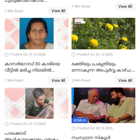
പുതുജീവനേകാൻ
View All
ഷിബുവിന്റെ ഹൃദയം
1 Min Read
View All
1 Min Read
എറണാകുളം സർക്കാർ
ജനറൽ
ആശുപത്രിയിലെത്തിച്ചു
Posted On 21-12-2025
Posted On 21-12-2025
കാസർഗോഡ് 80 കാരിയെ
ഭക്തിയും പ്രകൃതിയും
വീട്ടിൽ മരിച്ച നിലയിൽ
ഒന്നാകുന്ന അപൂര്‍വ്വ കാഴ്ച;
കണ്ടെത്തി
ഭക്തർക്ക്
View All
View All
1 Min Read
2 Min Read
കാഴ്ചാനുഭവമൊരുക്കി
ശബരീ നന്ദനം
KERALA
Posted On 21-12-2025
Posted On 20-12-2025
പാലക്കാട്‌
സംസ്ഥാന സ്കൂൾ
ആൾകൂട്ടക്കൊലപാതകം;