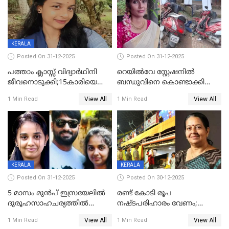
KERALA
Posted On 31-12-2025
Posted On 31-12-2025
പത്താം ക്ലാസ്സ് വിദ്യാര്‍ഥിനി
റെയിൽവേ സ്റ്റേഷനിൽ
ജീവനൊടുക്കി;15കാരിയെ
ബന്ധുവിനെ കൊണ്ടാക്കി
കണ്ടെത്തിയത്
മടങ്ങുന്നതിനിടെ ടോറസ്സ്
View All
View All
1 Min Read
1 Min Read
കിടപ്പുമുറിയില്‍ തൂങ്ങി മരിച്ച
ലോറി സ്കൂട്ടറിൽ ഇടിച്ചു :
നിലയിൽ
യുവതിക്ക് ദാരുണാന്ത്യം
KERALA
KERALA
Posted On 31-12-2025
Posted On 30-12-2025
5 മാസം മുൻപ് ഇസ്രയേലിൽ
രണ്ട് കോടി രൂപ
ദുരൂഹസാഹചര്യത്തിൽ
നഷ്ടപരിഹാരം വേണം;
മരിച്ചനിലയിൽ കണ്ടെത്തിയ
ജിസിഡിഎക്ക് വക്കീൽ
View All
View All
1 Min Read
1 Min Read
മലയാളി യുവാവിന്റെ ഭാര്യയും
നോട്ടീസയച്ച് ഉമാ തോമസ്