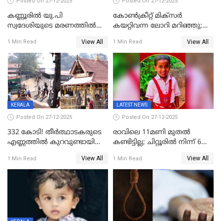
Posted On 27-12-2025
Posted On 27-12-2025
കണ്ണൂരിൽ യു.പി
കോണ്‍ക്രീറ്റ് മിക്‌സര്‍
സ്വദേശിയുടെ മരണത്തിൽ
കയറ്റിവന്ന ലോറി മറിഞ്ഞു;
അഞ്ചംഗ സംഘത്തിനെതിരെ
രണ്ടുപേര്‍ക്ക് ദാരുണാന്ത്യം;
View All
View All
1 Min Read
1 Min Read
കേസ്; തർക്കമുണ്ടായത്
അപകടം കണ്ണൂരിൽ
ഫേഷ്യലിന് 300 രൂപ
ആവശ്യപ്പെട്ടതിനെച്ചൊല്ലി
KERALA
LATEST NEWS
Posted On 27-12-2025
Posted On 27-12-2025
332 കോടി! തീർത്ഥാടകരുടെ
രാവിലെ 11മണി മുതൽ
എണ്ണത്തിൽ കുറവുണ്ടായിട്ടും
കണ്ടിട്ടില്ല; ചിറ്റൂരിൽ നിന്ന് 6
ശബരിമലയിൽ വരുമാനം
വയസ്സുകാരനെ കാണാതായി
View All
View All
1 Min Read
1 Min Read
കുതിച്ചുയരുന്നു