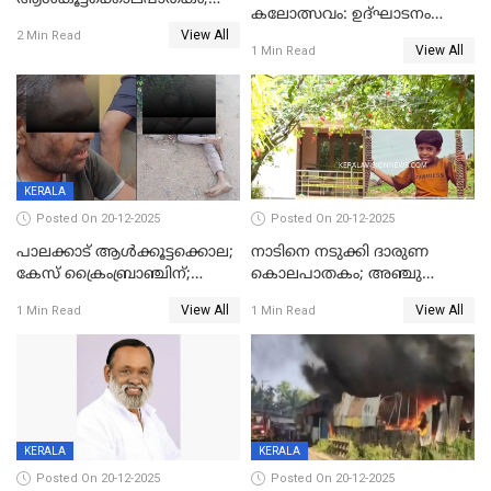
കലോത്സവം: ഉദ്ഘാടനം
അന്വേഷണം
View All
മുഖ്യമന്ത്രി, സമാപനത്തിൽ
2 Min Read
ഊർജ്ജിതമാക്കിമാക്കി
View All
1 Min Read
മുഖ്യാതിഥിയായി
ക്രൈംബ്രാഞ്ച്
മോഹൻലാൽ
KERALA
Posted On 20-12-2025
Posted On 20-12-2025
പാലക്കാട് ആൾക്കൂട്ടക്കൊല;
നാടിനെ നടുക്കി ദാരുണ
കേസ് ക്രൈംബ്രാഞ്ചിന്;
കൊലപാതകം; അഞ്ചു
DYSPയുടെ നേതൃത്വത്തിൽ
വയസ്സുകാരനെ 'അമ്മ
View All
View All
1 Min Read
1 Min Read
അന്വേഷിക്കും
കഴുത്തുഞെരിച്ച് കൊന്നു
KERALA
KERALA
Posted On 20-12-2025
Posted On 20-12-2025