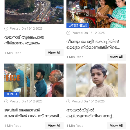
LATEST NEWS
Posted On 16-12-2025
Posted On 15-12-2025
വയനാട് തുരങ്കപാത
വീണ്ടും പൊട്ടി! കൊച്ചിയിൽ
നിർമാണം തുടരാം
മെട്രോ നിർമാണത്തിനിടെ
View All
കുടിവെള്ള പൈപ്പ് പൊട്ടി,
1 Min Read
View All
1 Min Read
റോഡിൽ ഗതാഗത കുരുക്ക്,
കലൂർ സ്റ്റേഡിയം റോഡ്
ഉപരോധിച്ച് കോൺഗ്രസ്
KERALA
Posted On 15-12-2025
Posted On 15-12-2025
ജഡ്ജി അമ്മാവന്‍
അയൽവീട്ടിൽ
കോവിലില്‍ വഴിപാട് നടത്തി
കളിക്കുന്നതിനിടെ ഗേറ്റ്
രാഹുല്‍ മാങ്കൂട്ടത്തില്‍;
ദേഹത്ത് വീണ്
View All
View All
1 Min Read
1 Min Read
ഇവിടെയെത്തി പ്രാർത്ഥിച്ചാൽ
അഞ്ചുവയസ്സുകാരന്