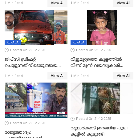
View All
View All
1 Min Read
1 Min Read
ചിത്രങ്ങളടക്കം കത്തിയ
സംഭവം മാവേലിക്കരയിൽ
നിലയിൽ
KERALA
KERALA
Posted On 22-12-2025
Posted On 22-12-2025
ജിപ്സി ഡ്രിഫ്റ്റ്
വീട്ടുമുറ്റത്തെ കുളത്തിൽ
ചെയ്യുന്നതിനിടെയുണ്ടായ
വീണ് മൂന്ന് വയസുകാരി
അപകടം; 14 വയസുകാരന്
മരിച്ചു
View All
View All
1 Min Read
1 Min Read
ദാരുണാന്ത്യം; ജീപ്സി
ഓടിച്ചയാൾ അറസ്റ്റിൽ.
Posted On 21-12-2025
Posted On 22-12-2025
മണ്ണാർക്കാട് ഇറങ്ങിയ പുലി
രാജ്യത്താദ്യം;
കൂട്ടിൽ കുടുങ്ങി