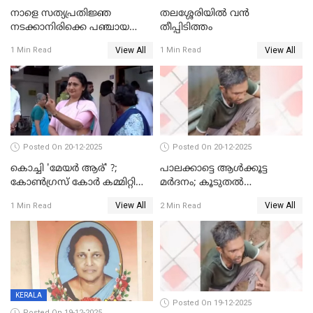
നാളെ സത്യപ്രതിജ്ഞ
തലശ്ശേരിയിൽ വൻ
നടക്കാനിരിക്കെ പഞ്ചായത്ത്
തീപ്പിടിത്തം
മെമ്പർ മരിച്ചു
View All
View All
1 Min Read
1 Min Read
Posted On 20-12-2025
Posted On 20-12-2025
കൊച്ചി 'മേയർ ആര്' ?;
പാലക്കാട്ടെ ആള്‍ക്കൂട്ട
കോണ്‍ഗ്രസ് കോര്‍ കമ്മിറ്റി
മര്‍ദനം; കൂടുതല്‍
യോഗം ചൊവ്വാഴ്ച
അറസ്റ്റുണ്ടാവും, മര്‍ദിച്ചത് 15
View All
View All
1 Min Read
2 Min Read
അംഗ സംഘമെന്ന് വിവരം
KERALA
Posted On 19-12-2025
Posted On 19-12-2025