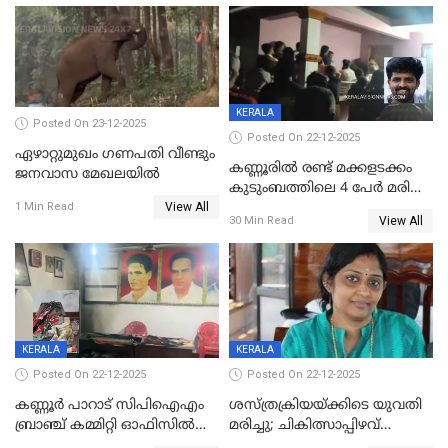
KERALA
Posted On 23-12-2025
Posted On 22-12-2025
ഏഴാറ്റുമുഖം ഗണപതി വീണ്ടും
കണ്ണൂരിൽ രണ്ട് മക്കളടക്കം
ജനവാസ മേഖലയിൽ
കുടുംബത്തിലെ 4 പേർ മരിച്ച
View All
നിലയിൽ
1 Min Read
View All
30 Min Read
KERALA
KERALA
Posted On 22-12-2025
Posted On 22-12-2025
കണ്ണൂർ പാറാട് സിപിഐഎം
ശസ്ത്രക്രിയയ്‌ക്കിടെ യുവതി
ബ്രാഞ്ച് കമ്മിറ്റി ഓഫിസിൽ
മരിച്ചു; ചികിത്സാപ്പിഴവ്
തീയിട്ടു; നേതാക്കളുടെ
ആരോപിച്ച് ബന്ധുക്കൾ;