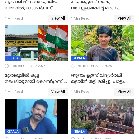
വ്യാപാരി ജീവനൊടുക്കിയ
കഴക്കൂട്ടത്ത് നാലു
നിലയില്‍; കോണ്‍ഗ്രസ്
വയസ്സുകാരന്റെ മരണം
കൗണ്‍സിലറുടെ
കൊലപാതകം: അമ്മയും
View All
View All
1 Min Read
1 Min Read
മാനസികപീഡനമെന്ന് കുറിപ്പ്
സുഹൃത്തും പൊലീസ്
കസ്റ്റഡിയിൽ
KERALA
KERALA
Posted On 27-12-2025
Posted On 27-12-2025
മറ്റത്തൂരിൽ കൂട്ട
ആറാം ക്ലാസ് വിദ്യാർത്ഥി
നടപടിയുമായി കോണ്‍ഗ്രസ്,
ട്രെയിൻ തട്ടി മരിച്ചു; പാളം
ബിജെപി പാളയത്തിലെത്തിയ
മുറിച്ചുകടക്കുന്നതിനിടെ
View All
View All
1 Min Read
1 Min Read
എട്ട് പേര്‍ ഉള്‍പ്പെടെ
അപകടം മലപ്പുറത്ത്
പത്തുപേരെ പുറത്താക്കി,
ചൊവ്വന്നൂരിലും നടപടി
KERALA
KERALA