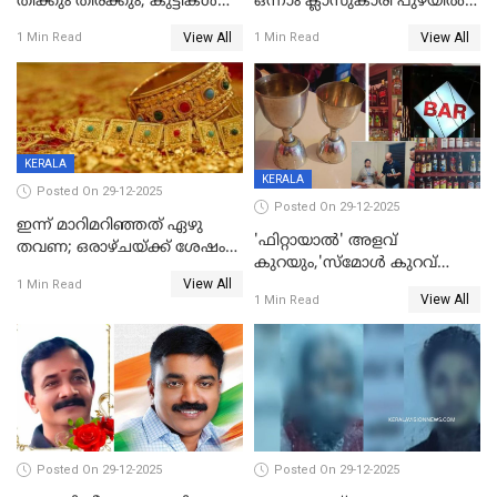
തിക്കും തിരക്കും; കുട്ടികള്‍
ഒന്നാം ക്ലാസുകാരി പുഴയിൽ
ഉള്‍പ്പെടെ നിരവധി പേര്‍ക്ക്
മുങ്ങി മരിച്ചു; ദാരുണ സംഭവം
View All
View All
1 Min Read
1 Min Read
പരിക്ക്; പാളം മറികടന്ന
കുട്ടികൾക്കൊപ്പം
യുവാവ് ട്രെയിന്‍ തട്ടി മരിച്ചു
കളിക്കുന്നതിനിടെ
KERALA
KERALA
Posted On 29-12-2025
Posted On 29-12-2025
ഇന്ന് മാറിമറിഞ്ഞത് ഏഴു
'ഫിറ്റായാൽ' അളവ്
തവണ; ഒരാഴ്ചയ്ക്ക് ശേഷം
കുറയും,'സ്‌മോൾ കുറവ്
സ്വർണവിലയിൽ ഇടിവ്
View All
പിടികൂടി; ബാറിന് 25,000 രൂപ
1 Min Read
View All
1 Min Read
പിഴ
Posted On 29-12-2025
Posted On 29-12-2025