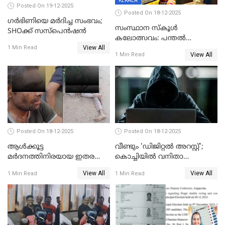
KERALA
Posted On 19-12-2025
Posted On 18-12-2025
ഗര്‍ഭിണിയെ മർദിച്ച സംഭവം;
സംസ്ഥാന സ്കൂൾ
SHOക്ക് സസ്പെൻഷൻ
കലോത്സവം: പന്തൽ
View All
കാൽനാട്ടൽ 20 ന്
1 Min Read
View All
1 Min Read
Posted On 18-12-2025
Posted On 18-12-2025
ആൾക്കൂട്ട
വീണ്ടും 'ഡിജിറ്റല്‍ അറസ്റ്റ്';
മർദനത്തിനിരയായ ഇതര
കൊച്ചിയില്‍ വനിതാ
സംസ്ഥാന തൊഴിലാളി മരിച്ചു;
ഡോക്ടര്‍ക്ക് നഷ്ടമായത് 6.38
View All
View All
1 Min Read
1 Min Read
നടുക്കുന്ന സംഭവം
കോടി രൂപ
വാളയാറിൽ