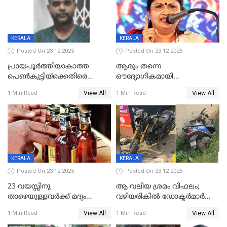
KERALA
KERALA
Posted On 23-12-2025
Posted On 23-12-2025
പ്രായപൂർത്തിയാകാത്ത
ആരും തന്നെ
പെൺകുട്ടിയ്ക്കെതിരെ
ഔദ്യോഗികമായി
ലൈംഗികാതിക്രമം; 36കാരന്
അറിയിച്ചിട്ടില്ല, മേയറെ
View All
View All
1 Min Read
1 Min Read
59 വർഷം തടവും 90,൦൦൦ രൂപ
കണ്ടെത്താൻ ഇന്ന് കോർ
പിഴയും ശിക്ഷ
കമ്മിറ്റി കൂടിയില്ല';
അതൃപ്തിയുമായി ദീപ്തി മേരി
വർഗീസ്
KERALA
KERALA
Posted On 23-12-2025
Posted On 23-12-2025
23 വയസ്സിനു
ആ വലിയ ശ്രമം വിഫലം;
താഴെയുള്ളവർക്ക് മദ്യം
വഴിയരികില്‍ ‌ഡോക്ടര്‍മാര്‍
നൽകിയതിനെതിരെ കർശന
ശസ്ത്രക്രിയ നടത്തിയ ലിനു
View All
View All
1 Min Read
1 Min Read
നടപടി;സ്ഥാപനങ്ങൾക്കെതിരെ
മരണത്തിന് കീഴടങ്ങി