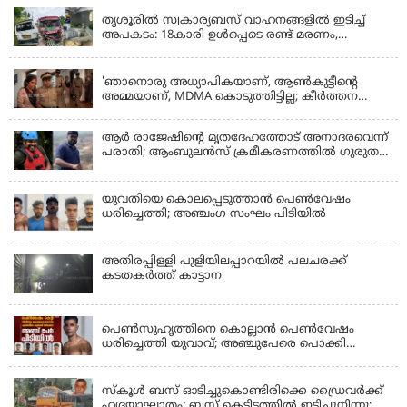
തൃശൂരിൽ സ്വകാര്യബസ് വാഹനങ്ങളില്‍ ഇടിച്ച്
അപകടം: 18കാരി ഉൾപ്പെടെ രണ്ട് മരണം,
പത്തോളം പേർക്ക് പരിക്ക്
KERALA
'ഞാനൊരു അധ്യാപികയാണ്, ആണ്‍കുട്ടീന്റെ
അമ്മയാണ്‌, MDMA കൊടുത്തിട്ടില്ല; കീർത്തന
മാധ്യമങ്ങളോട്; പൊലീസ് കസ്റ്റഡിയിൽ വിട്ട്
കോടതി, ജാമ്യാപേക്ഷ തള്ളി
ആര്‍ രാജേഷിന്റെ മൃതദേഹത്തോട് അനാദരവെന്ന്
പരാതി; ആംബുലന്‍സ് ക്രമീകരണത്തില്‍ ഗുരുതര
വീഴ്ച; മൃതദേഹം ചാവക്കാട് വരെ എത്തിച്ചത്
ഫ്രീസര്‍ സംവിധാനം ഇല്ലാതെയെന്നും ആരോപണം
യുവതിയെ കൊലപ്പെടുത്താൻ പെൺവേഷം
ധരിച്ചെത്തി; അഞ്ചംഗ സംഘം പിടിയിൽ
അതിരപ്പിള്ളി പുളിയിലപ്പാറയിൽ പലചരക്ക്
കടതകർത്ത് കാട്ടാന
KERALA
പെണ്‍സുഹൃത്തിനെ കൊല്ലാന്‍ പെണ്‍വേഷം
ധരിച്ചെത്തി യുവാവ്; അഞ്ചുപേരെ പൊക്കി
പൊലീസ്
KERALA
സ്കൂൾ ബസ് ഓടിച്ചുകൊണ്ടിരിക്കെ ഡ്രൈവർക്ക്
ഹൃദയാഘാതം; ബസ് കെട്ടിടത്തിൽ ഇടിച്ചുനിന്നു;