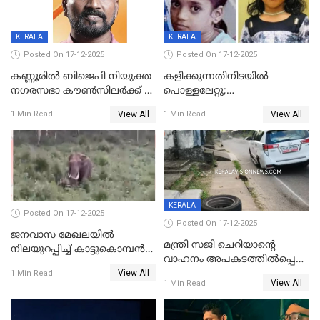
KERALA
KERALA
Posted On 17-12-2025
Posted On 17-12-2025
കണ്ണൂരിൽ ബിജെപി നിയുക്ത
കളിക്കുന്നതിനിടയിൽ
നഗരസഭാ കൗൺസിലർക്ക് 36
പൊള്ളലേറ്റു;
വർഷം തടവുശിക്ഷ
ചികിത്സയിലായിരുന്ന രണ്ടാം
View All
View All
1 Min Read
1 Min Read
ക്ലാസ് വിദ്യാർത്ഥിനി മരിച്ചു
KERALA
Posted On 17-12-2025
Posted On 17-12-2025
ജനവാസ മേഖലയില്‍
മന്ത്രി സജി ചെറിയാന്റെ
നിലയുറപ്പിച്ച് കാട്ടുകൊമ്പന്‍
വാഹനം അപകടത്തിൽപ്പെട്ടു;
പടയപ്പ
View All
മന്ത്രിയും സംഘവും
1 Min Read
View All
1 Min Read
രക്ഷപ്പെട്ടത് തലനാരിടയ്ക്ക്