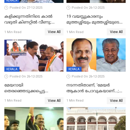
KERALA
Posted On 27-12-2025
Posted On 26-12-2025
കളിക്കുന്നതിനിടെ കാൽ
19 വയസ്സുകാരനും
വഴുതി കിണറ്റിൽ വീണു;
മുത്തശ്ശിയും മുത്തശ്ശിയുടെ
ഒന്നര വയസ്സുകാരന്
സഹോദരിയും വീട്ടിൽ തൂങ്ങി
View All
View All
1 Min Read
1 Min Read
ദാരുണാന്ത്യം
മരിച്ചനിലയിൽ
KERALA
KERALA
Posted On 26-12-2025
Posted On 26-12-2025
മേയറായി
നടന്നതിതാണ്, ‘മേയർ
തെരഞ്ഞെടുക്കപ്പെട്ട
ആകാൻ പോവുകയാണ്...;
ശേഷമുള്ള പി ഇന്ദിരയുടെ
ആവട്ടെ, അഭിനന്ദനങ്ങൾ’;
View All
View All
1 Min Read
1 Min Read
ആദ്യ വോട്ട് അസാധു; കണ്ണൂർ
മുഖ്യമന്ത്രിയുടെ ഓഫീസ്
ഡെപ്യൂട്ടി മേയർ സ്ഥാനത്ത്
തന്നെ വിശദീകരിയ്ക്കുന്നു;
താഹിറിന് വിജയം
സത്യമിതാണ്