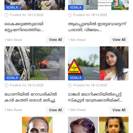
KERALA
KERALA
Posted On 18-12-2025
Posted On 18-12-2025
കൈക്കുഞ്ഞുമായി
ആലപ്പുഴയിൽ ഇരട്ടവോട്ടെന്ന്
സ്റ്റേഷനിലെത്തിയ
പരാതി; വിജയം
യുവതിയ്ക്ക് മർദ്ദനം; സിഐ
റദ്ദാക്കണമെന്ന് വലിയമരം
View All
View All
1 Min Read
1 Min Read
കരണത്തടിച്ചു; CC ടിവി
വാർഡിലെ എൽഡിഎഫ്
ദൃശ്യങ്ങൾ പുറത്ത്
സ്ഥാനാർത്ഥി
KERALA
KERALA
Posted On 18-12-2025
Posted On 18-12-2025
ധോണിയിൽ റോഡരികിൽ
ടാങ്കർ ലോറിക്കടിയിൽപ്പെട്ട്
കാർ കത്തി ഒരാൾ മരിച്ചു
സ്കൂട്ടർ യാത്രക്കാരിയ്ക്ക്
ദാരുണാന്ത്യം; അപകടം
View All
View All
1 Min Read
1 Min Read
കണ്ടോത്ത് ദേശീയ പാതയിൽ