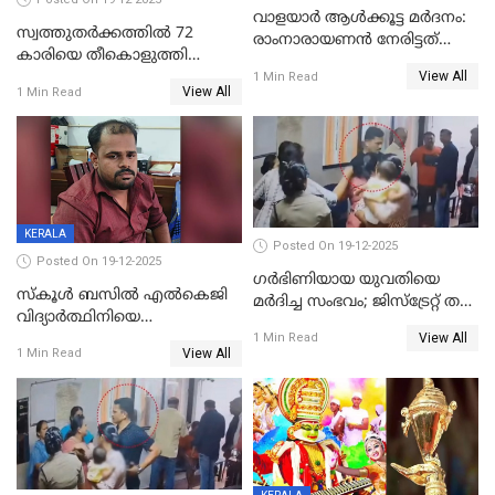
വാളയാർ ആൾക്കൂട്ട മർദനം:
സ്വത്തുതര്‍ക്കത്തില്‍ 72
രാംനാരായണൻ നേരിട്ടത്
കാരിയെ തീകൊളുത്തി
കൊടും ക്രൂരത; ശരീരത്തിൽ
View All
കൊന്നു;
1 Min Read
നാൽപ്പതിലേറെ
View All
1 Min Read
ക്രൂരകൊലപാതകത്തില്‍
മുറിവുകളെന്ന് പോസ്റ്റ്‌മോർട്ടം
സഹോദരിപുത്രന് ജീവപര്യന്തം
റിപ്പോർട്ട്
KERALA
Posted On 19-12-2025
Posted On 19-12-2025
ഗര്‍ഭിണിയായ യുവതിയെ
സ്കൂൾ ബസിൽ എൽകെജി
മര്‍ദിച്ച സംഭവം; ജിസ്‌ട്രേറ്റ് തല
വിദ്യാര്‍ത്ഥിനിയെ
അന്വേഷണം വേണമെന്ന്
View All
ലൈംഗികമായി ഉപദ്രവിച്ചു;
1 Min Read
യുവതി
View All
1 Min Read
ക്ലീനര്‍ പിടിയിൽ