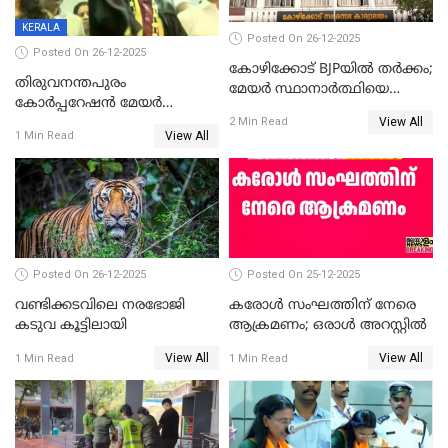
KERALA
Posted On 26-12-2025
Posted On 26-12-2025
കോഴിക്കോട് BJPയിൽ തർക്കം;
തിരുവനന്തപുരം
മേയർ സ്ഥാനാർത്ഥിയെ
കോര്‍പ്പറേഷന്‍ മേയര്‍
പരസ്യമായി പ്രഖ്യാപിച്ചില്ല
View All
തെരഞ്ഞെടുപ്പ്; സിപിഐഎം
2 Min Read
View All
1 Min Read
ഹൈക്കോടതിയിലേക്ക്;
സത്യപ്രതിജ്ഞ ചടങ്ങില്‍
ചട്ടലംഘനമെന്ന് പാർട്ടി
Posted On 26-12-2025
Posted On 25-12-2025
വണ്ടിക്കടവിലെ നരഭോജി
കരോള്‍ സംഘത്തിന് നേരെ
കടുവ കൂട്ടിലായി
ആക്രമണം; ഒരാള്‍ അറസ്റ്റില്‍
View All
View All
1 Min Read
1 Min Read