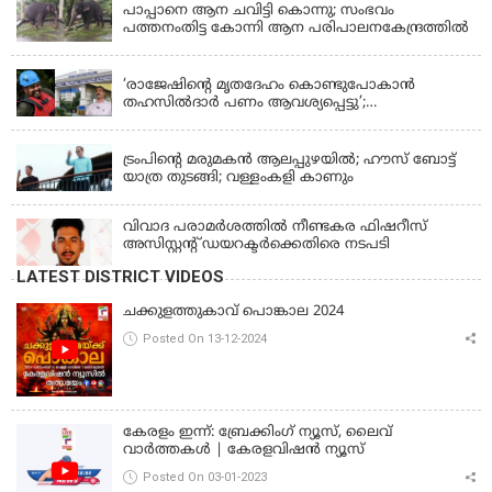
പാപ്പാനെ ആന ചവിട്ടി കൊന്നു; സംഭവം
പത്തനംതിട്ട കോന്നി ആന പരിപാലനകേന്ദ്രത്തിൽ
KERALA
‘രാജേഷിന്‍റെ മൃതദേഹം കൊണ്ടുപോകാന്‍
തഹസില്‍ദാര്‍ പണം ആവശ്യപ്പെട്ടു’;
ഗുരുതരആരോപണം
LATEST NEWS
ട്രംപിന്റെ മരുമകന്‍ ആലപ്പുഴയില്‍; ഹൗസ് ബോട്ട്
യാത്ര തുടങ്ങി; വള്ളംകളി കാണും
വിവാദ പരാമര്‍ശത്തില്‍ നീണ്ടകര ഫിഷറീസ്
അസിസ്റ്റന്റ് ഡയറക്ടര്‍ക്കെതിരെ നടപടി
LATEST DISTRICT VIDEOS
ചക്കുളത്തുകാവ് പൊങ്കാല 2024
Posted On 13-12-2024
കേരളം ഇന്ന്: ബ്രേക്കിംഗ് ന്യൂസ്, ലൈവ്
വാർത്തകൾ | കേരളവിഷൻ ന്യൂസ്
Posted On 03-01-2023