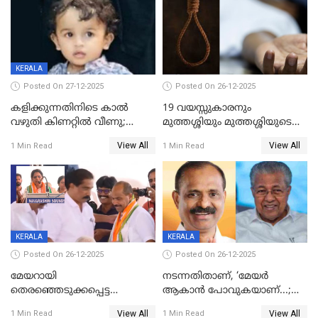
KERALA
Posted On 27-12-2025
Posted On 26-12-2025
കളിക്കുന്നതിനിടെ കാൽ
19 വയസ്സുകാരനും
വഴുതി കിണറ്റിൽ വീണു;
മുത്തശ്ശിയും മുത്തശ്ശിയുടെ
ഒന്നര വയസ്സുകാരന്
സഹോദരിയും വീട്ടിൽ തൂങ്ങി
View All
View All
1 Min Read
1 Min Read
ദാരുണാന്ത്യം
മരിച്ചനിലയിൽ
KERALA
KERALA
Posted On 26-12-2025
Posted On 26-12-2025
മേയറായി
നടന്നതിതാണ്, ‘മേയർ
തെരഞ്ഞെടുക്കപ്പെട്ട
ആകാൻ പോവുകയാണ്...;
ശേഷമുള്ള പി ഇന്ദിരയുടെ
ആവട്ടെ, അഭിനന്ദനങ്ങൾ’;
View All
View All
1 Min Read
1 Min Read