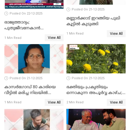
Posted On 21-12-2025
Posted On 22-12-2025
മണ്ണാർക്കാട് ഇറങ്ങിയ പുലി
രാജ്യത്താദ്യം;
കൂട്ടിൽ കുടുങ്ങി
പുതുജീവനേകാൻ
View All
ഷിബുവിന്റെ ഹൃദയം
1 Min Read
View All
1 Min Read
എറണാകുളം സർക്കാർ
ജനറൽ
ആശുപത്രിയിലെത്തിച്ചു
Posted On 21-12-2025
Posted On 21-12-2025
കാസർഗോഡ് 80 കാരിയെ
ഭക്തിയും പ്രകൃതിയും
വീട്ടിൽ മരിച്ച നിലയിൽ
ഒന്നാകുന്ന അപൂര്‍വ്വ കാഴ്ച;
കണ്ടെത്തി
ഭക്തർക്ക്
View All
View All
1 Min Read
2 Min Read
കാഴ്ചാനുഭവമൊരുക്കി
ശബരീ നന്ദനം