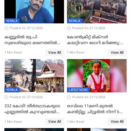
KERALA
KERALA
Posted On 27-12-2025
Posted On 27-12-2025
കണ്ണൂരിൽ യു.പി
കോണ്‍ക്രീറ്റ് മിക്‌സര്‍
സ്വദേശിയുടെ മരണത്തിൽ
കയറ്റിവന്ന ലോറി മറിഞ്ഞു;
അഞ്ചംഗ സംഘത്തിനെതിരെ
രണ്ടുപേര്‍ക്ക് ദാരുണാന്ത്യം;
View All
View All
1 Min Read
1 Min Read
കേസ്; തർക്കമുണ്ടായത്
അപകടം കണ്ണൂരിൽ
ഫേഷ്യലിന് 300 രൂപ
ആവശ്യപ്പെട്ടതിനെച്ചൊല്ലി
KERALA
LATEST NEWS
Posted On 27-12-2025
Posted On 27-12-2025
332 കോടി! തീർത്ഥാടകരുടെ
രാവിലെ 11മണി മുതൽ
എണ്ണത്തിൽ കുറവുണ്ടായിട്ടും
കണ്ടിട്ടില്ല; ചിറ്റൂരിൽ നിന്ന് 6
ശബരിമലയിൽ വരുമാനം
വയസ്സുകാരനെ കാണാതായി
View All
View All
1 Min Read
1 Min Read
കുതിച്ചുയരുന്നു