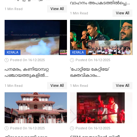
വാഹനം അപകടത്തിൽപ്പെട്ടു;
പടയപ്പ
View All
മന്ത്രിയും സംഘവും
1 Min Read
View All
1 Min Read
രക്ഷപ്പെട്ടത് തലനാരിടയ്ക്ക്
KERALA
KERALA
Posted On 16-12-2025
Posted On 16-12-2025
പനമരം, കണിയാമ്പറ്റ
‘പോറ്റിയേ കേറ്റിയേ’
പഞ്ചായത്തുകളിൽ
ഭക്തവികാരം
ബുധനാഴ്ച വിദ്യാഭ്യാസ
വ്രണപ്പെടുത്തിയെന്നു
View All
View All
1 Min Read
1 Min Read
സ്ഥാപനങ്ങൾക്ക് അവധി
ഡിജിപിക്ക് പരാതി; ശക്തമായ
നടപടി വേണമെന്നു
സിപിഐഎമ്മും
Posted On 16-12-2025
Posted On 16-12-2025