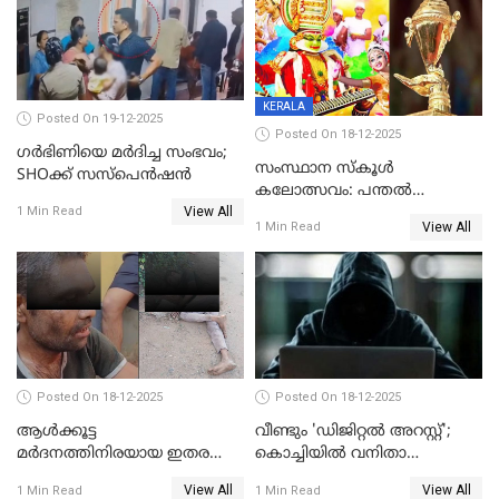
KERALA
Posted On 19-12-2025
Posted On 18-12-2025
ഗര്‍ഭിണിയെ മർദിച്ച സംഭവം;
സംസ്ഥാന സ്കൂൾ
SHOക്ക് സസ്പെൻഷൻ
കലോത്സവം: പന്തൽ
View All
കാൽനാട്ടൽ 20 ന്
1 Min Read
View All
1 Min Read
Posted On 18-12-2025
Posted On 18-12-2025
ആൾക്കൂട്ട
വീണ്ടും 'ഡിജിറ്റല്‍ അറസ്റ്റ്';
മർദനത്തിനിരയായ ഇതര
കൊച്ചിയില്‍ വനിതാ
സംസ്ഥാന തൊഴിലാളി മരിച്ചു;
ഡോക്ടര്‍ക്ക് നഷ്ടമായത് 6.38
View All
View All
1 Min Read
1 Min Read
നടുക്കുന്ന സംഭവം
കോടി രൂപ