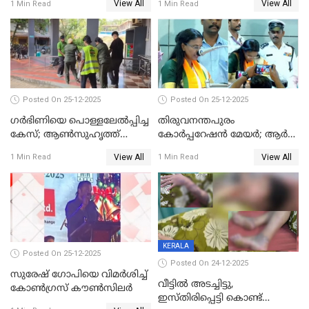
View All
View All
1 Min Read
1 Min Read
Posted On 25-12-2025
Posted On 25-12-2025
ഗര്‍ഭിണിയെ പൊള്ളലേല്‍പ്പിച്ച
തിരുവനന്തപുരം
കേസ്; ആണ്‍സുഹൃത്ത്
കോര്‍പ്പറേഷന്‍ മേയർ; ആര്‍
പിടിയില്‍
ശ്രീലേഖയ്ക്ക് മുൻതൂക്കം
View All
View All
1 Min Read
1 Min Read
KERALA
Posted On 25-12-2025
Posted On 24-12-2025
സുരേഷ് ഗോപിയെ വിമര്‍ശിച്ച്
വീട്ടിൽ അടച്ചിട്ടു,
കോണ്‍ഗ്രസ് കൗണ്‍സിലര്‍
ഇസ്തിരിപ്പെട്ടി കൊണ്ട്