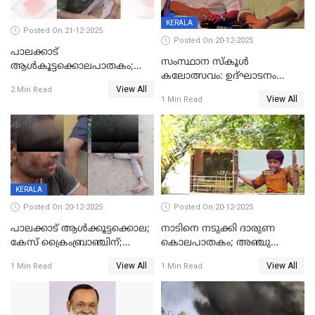
KERALA
Posted On 21-12-2025
Posted On 20-12-2025
പാലക്കാട്‌
സംസ്ഥാന സ്കൂൾ
ആൾകൂട്ടക്കൊലപാതകം;
കലോത്സവം: ഉദ്ഘാടനം
അന്വേഷണം
View All
മുഖ്യമന്ത്രി, സമാപനത്തിൽ
2 Min Read
ഊർജ്ജിതമാക്കിമാക്കി
View All
1 Min Read
മുഖ്യാതിഥിയായി
ക്രൈംബ്രാഞ്ച്
മോഹൻലാൽ
KERALA
Posted On 20-12-2025
Posted On 20-12-2025
പാലക്കാട് ആൾക്കൂട്ടക്കൊല;
നാടിനെ നടുക്കി ദാരുണ
കേസ് ക്രൈംബ്രാഞ്ചിന്;
കൊലപാതകം; അഞ്ചു
DYSPയുടെ നേതൃത്വത്തിൽ
വയസ്സുകാരനെ 'അമ്മ
View All
View All
1 Min Read
1 Min Read
അന്വേഷിക്കും
കഴുത്തുഞെരിച്ച് കൊന്നു