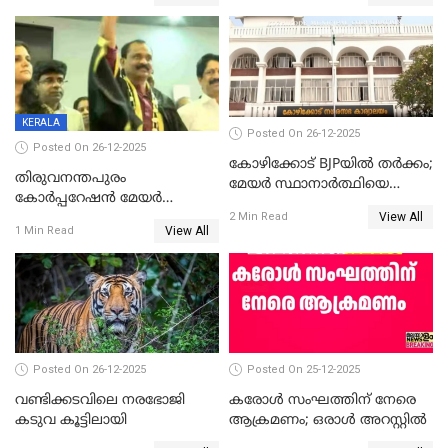
ആദ്യ വോട്ട് അസാധു; കണ്ണൂർ
മുഖ്യമന്ത്രിയുടെ ഓഫീസ്
ഡെപ്യൂട്ടി മേയർ സ്ഥാനത്ത്
തന്നെ വിശദീകരിയ്ക്കുന്നു;
താഹിറിന് വിജയം
സത്യമിതാണ്
KERALA
Posted On 26-12-2025
Posted On 26-12-2025
കോഴിക്കോട് BJPയിൽ തർക്കം;
തിരുവനന്തപുരം
മേയർ സ്ഥാനാർത്ഥിയെ
കോര്‍പ്പറേഷന്‍ മേയര്‍
പരസ്യമായി പ്രഖ്യാപിച്ചില്ല
View All
തെരഞ്ഞെടുപ്പ്; സിപിഐഎം
2 Min Read
View All
1 Min Read
ഹൈക്കോടതിയിലേക്ക്;
സത്യപ്രതിജ്ഞ ചടങ്ങില്‍
ചട്ടലംഘനമെന്ന് പാർട്ടി
Posted On 26-12-2025
Posted On 25-12-2025
വണ്ടിക്കടവിലെ നരഭോജി
കരോള്‍ സംഘത്തിന് നേരെ
കടുവ കൂട്ടിലായി
ആക്രമണം; ഒരാള്‍ അറസ്റ്റില്‍