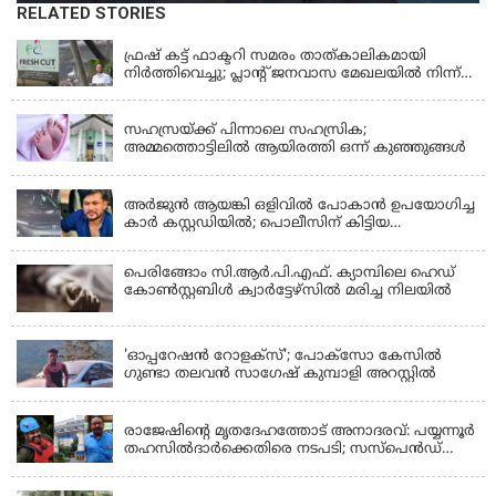
RELATED STORIES
KERALA
ഫ്രഷ് കട്ട് ഫാക്ടറി സമരം താത്കാലികമായി
നിർത്തിവെച്ചു; പ്ലാൻ്റ് ജനവാസ മേഖലയിൽ നിന്ന്
മാറ്റാൻ കമ്പനി സന്നദ്ധത അറിയിച്ചതായി പി.കെ
KERALA
ഫിറോസ് എംഎൽഎ
സഹസ്രയ്ക്ക് പിന്നാലെ സഹസ്രിക;
അമ്മത്തൊട്ടിലില്‍ ആയിരത്തി ഒന്ന് കുഞ്ഞുങ്ങള്‍
KERALA
അർജുൻ ആയങ്കി ഒളിവിൽ പോകാൻ ഉപയോഗിച്ച
കാർ കസ്റ്റഡിയിൽ; പൊലീസിന് കിട്ടിയ
വാഹനത്തിന്റെ ഉടമ അർജുന്റെ ഭാര്യ
പെരിങ്ങോം സി.ആർ.പി.എഫ്. ക്യാമ്പിലെ ഹെഡ്
കോൺസ്റ്റബിൾ ക്വാർട്ടേഴ്സിൽ മരിച്ച നിലയിൽ
LATEST NEWS
'ഓപ്പറേഷൻ റോളക്സ്'; പോക്സോ കേസിൽ
ഗുണ്ടാ തലവൻ സാഗേഷ് കുമ്പാളി അറസ്റ്റിൽ
KERALA
രാജേഷിന്റെ മൃതദേഹത്തോട് അനാദരവ്: പയ്യന്നൂർ
തഹസിൽദാർക്കെതിരെ നടപടി; സസ്പെൻഡ്
ചെയ്യാൻ നിർദേശം നൽകി മന്ത്രി
KERALA