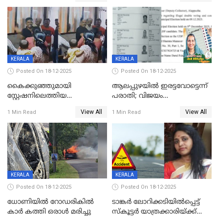
വാളയാറിൽ
KERALA
KERALA
Posted On 18-12-2025
Posted On 18-12-2025
കൈക്കുഞ്ഞുമായി
ആലപ്പുഴയിൽ ഇരട്ടവോട്ടെന്ന്
സ്റ്റേഷനിലെത്തിയ
പരാതി; വിജയം
യുവതിയ്ക്ക് മർദ്ദനം; സിഐ
റദ്ദാക്കണമെന്ന് വലിയമരം
View All
View All
1 Min Read
1 Min Read
കരണത്തടിച്ചു; CC ടിവി
വാർഡിലെ എൽഡിഎഫ്
ദൃശ്യങ്ങൾ പുറത്ത്
സ്ഥാനാർത്ഥി
KERALA
KERALA
Posted On 18-12-2025
Posted On 18-12-2025
ധോണിയിൽ റോഡരികിൽ
ടാങ്കർ ലോറിക്കടിയിൽപ്പെട്ട്
കാർ കത്തി ഒരാൾ മരിച്ചു
സ്കൂട്ടർ യാത്രക്കാരിയ്ക്ക്