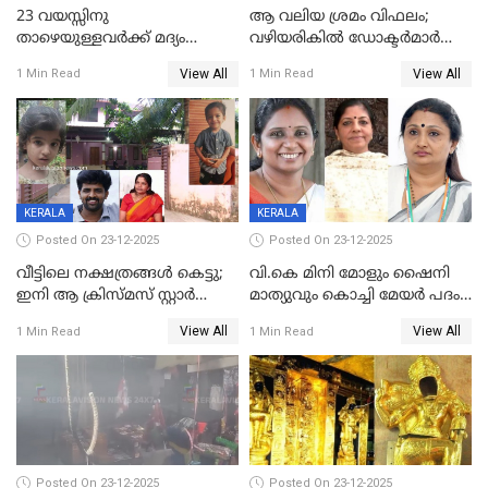
23 വയസ്സിനു
ആ വലിയ ശ്രമം വിഫലം;
താഴെയുള്ളവർക്ക് മദ്യം
വഴിയരികില്‍ ‌ഡോക്ടര്‍മാര്‍
നൽകിയതിനെതിരെ കർശന
ശസ്ത്രക്രിയ നടത്തിയ ലിനു
View All
View All
1 Min Read
1 Min Read
നടപടി;സ്ഥാപനങ്ങൾക്കെതിരെ
മരണത്തിന് കീഴടങ്ങി
രണ്ട് കേസുകൾ
KERALA
KERALA
Posted On 23-12-2025
Posted On 23-12-2025
വീട്ടിലെ നക്ഷത്രങ്ങൾ കെട്ടു;
വി.കെ മിനി മോളും ഷൈനി
ഇനി ആ ക്രിസ്മസ് സ്റ്റാർ
മാത്യുവും കൊച്ചി മേയർ പദം
മാത്രം; പൈതങ്ങൾക്ക്
പങ്കിടും; ദീപ്തി മേരി വർഗീസ്
View All
View All
1 Min Read
1 Min Read
വേണ്ടിയുള്ള
മേയറാകില്ല
പിടിവലിക്കിടയിൽ
അപ്പൂപ്പനെതിരെ പോക്സോ
കേസ് ഒടുവിൽ 4 ജീവനുകൾ
പൊലിഞ്ഞു
Posted On 23-12-2025
Posted On 23-12-2025