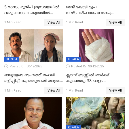
5 മാസം മുൻപ് ഇസ്രയേലിൽ
രണ്ട് കോടി രൂപ
ദുരൂഹസാഹചര്യത്തിൽ
നഷ്ടപരിഹാരം വേണം;
മരിച്ചനിലയിൽ കണ്ടെത്തിയ
ജിസിഡിഎക്ക് വക്കീൽ
View All
View All
1 Min Read
1 Min Read
മലയാളി യുവാവിന്റെ ഭാര്യയും
നോട്ടീസയച്ച് ഉമാ തോമസ്
മരിച്ചു
KERALA
KERALA
Posted On 30-12-2025
Posted On 30-12-2025
ഭാര്യയുടെ ദേഹത്ത് ലഹരി
ക്ലാസ് ടെസ്റ്റിൽ മാർക്ക്
ഒളിപ്പിച്ച് കുഞ്ഞുമായി യാത്ര;
കുറഞ്ഞു; 38 ഓളം
ഓട്ടോ വളഞ്ഞ് ദമ്പതികളെ
വിദ്യാർഥികളെ ട്യൂഷൻ
View All
View All
1 Min Read
1 Min Read
പിടികൂടി പൊലീസ്
സെന്ററിലെ അധ്യാപകന്‍
മർദിച്ചതായി പരാതി
KERALA