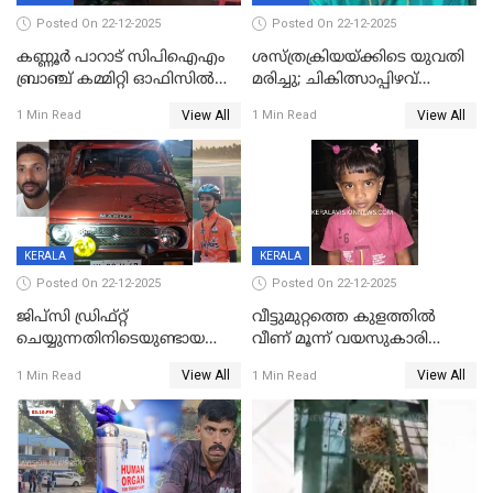
Posted On 22-12-2025
Posted On 22-12-2025
കണ്ണൂർ പാറാട് സിപിഐഎം
ശസ്ത്രക്രിയയ്‌ക്കിടെ യുവതി
ബ്രാഞ്ച് കമ്മിറ്റി ഓഫിസിൽ
മരിച്ചു; ചികിത്സാപ്പിഴവ്
തീയിട്ടു; നേതാക്കളുടെ
ആരോപിച്ച് ബന്ധുക്കൾ;
View All
View All
1 Min Read
1 Min Read
ചിത്രങ്ങളടക്കം കത്തിയ
സംഭവം മാവേലിക്കരയിൽ
നിലയിൽ
KERALA
KERALA
Posted On 22-12-2025
Posted On 22-12-2025
ജിപ്സി ഡ്രിഫ്റ്റ്
വീട്ടുമുറ്റത്തെ കുളത്തിൽ
ചെയ്യുന്നതിനിടെയുണ്ടായ
വീണ് മൂന്ന് വയസുകാരി
അപകടം; 14 വയസുകാരന്
മരിച്ചു
View All
View All
1 Min Read
1 Min Read
ദാരുണാന്ത്യം; ജീപ്സി
ഓടിച്ചയാൾ അറസ്റ്റിൽ.