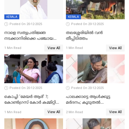
KERALA
KERALA
Posted On 20-12-2025
Posted On 20-12-2025
നാളെ സത്യപ്രതിജ്ഞ
തലശ്ശേരിയിൽ വൻ
നടക്കാനിരിക്കെ പഞ്ചായത്ത്
തീപ്പിടിത്തം
മെമ്പർ മരിച്ചു
View All
View All
1 Min Read
1 Min Read
Posted On 20-12-2025
Posted On 20-12-2025
കൊച്ചി 'മേയർ ആര്' ?;
പാലക്കാട്ടെ ആള്‍ക്കൂട്ട
കോണ്‍ഗ്രസ് കോര്‍ കമ്മിറ്റി
മര്‍ദനം; കൂടുതല്‍
യോഗം ചൊവ്വാഴ്ച
അറസ്റ്റുണ്ടാവും, മര്‍ദിച്ചത് 15
View All
View All
1 Min Read
2 Min Read
അംഗ സംഘമെന്ന് വിവരം