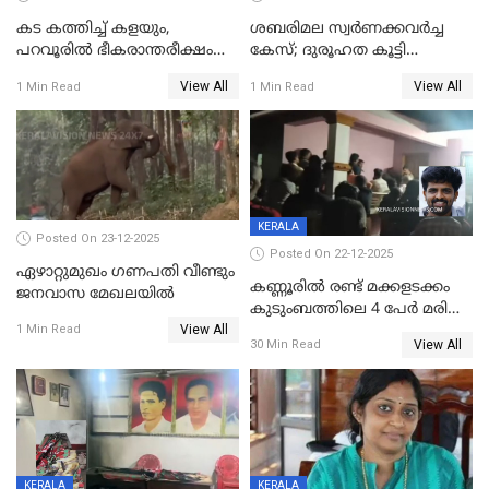
കട കത്തിച്ച് കളയും,
ശബരിമല സ്വര്‍ണക്കവര്‍ച്ച
പറവൂരില്‍ ഭീകരാന്തരീക്ഷം
കേസ്; ദുരൂഹത കൂട്ടി
സൃഷ്ടിച്ച് കുട്ടി ലഹരിസംഘം
വിദേശവ്യവസായിയുടെ മൊഴി
View All
View All
1 Min Read
1 Min Read
KERALA
Posted On 23-12-2025
Posted On 22-12-2025
ഏഴാറ്റുമുഖം ഗണപതി വീണ്ടും
കണ്ണൂരിൽ രണ്ട് മക്കളടക്കം
ജനവാസ മേഖലയിൽ
കുടുംബത്തിലെ 4 പേർ മരിച്ച
View All
നിലയിൽ
1 Min Read
View All
30 Min Read
KERALA
KERALA