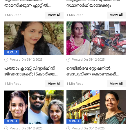
താമസിക്കുന്ന ഫ്ലാറ്റില്‍
സ്ഥാനാർഥിയായേക്കും
തൂങ്ങിമരിച്ച നിലയില്‍;
View All
View All
1 Min Read
1 Min Read
സംഭവം കൈതപ്പൊയിലില്‍
KERALA
Posted On 31-12-2025
Posted On 31-12-2025
പത്താം ക്ലാസ്സ് വിദ്യാര്‍ഥിനി
റെയിൽവേ സ്റ്റേഷനിൽ
ജീവനൊടുക്കി;15കാരിയെ
ബന്ധുവിനെ കൊണ്ടാക്കി
കണ്ടെത്തിയത്
മടങ്ങുന്നതിനിടെ ടോറസ്സ്
View All
View All
1 Min Read
1 Min Read
കിടപ്പുമുറിയില്‍ തൂങ്ങി മരിച്ച
ലോറി സ്കൂട്ടറിൽ ഇടിച്ചു :
നിലയിൽ
യുവതിക്ക് ദാരുണാന്ത്യം
KERALA
KERALA
Posted On 31-12-2025
Posted On 30-12-2025