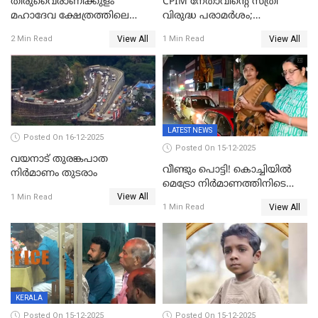
തിരുവൈരാണിക്കുളം
CPIM നേതാവിൻ്റെ സ്ത്രീ
മഹാദേവ ക്ഷേത്രത്തിലെ
വിരുദ്ധ പരാമർശം;
നടതുറപ്പ് മഹോത്സവത്തിന്
കേസെടുത്ത് പൊലീസ്
View All
View All
2 Min Read
1 Min Read
ജനുവരി 2 ന് തുടക്കമാകും
LATEST NEWS
Posted On 16-12-2025
Posted On 15-12-2025
വയനാട് തുരങ്കപാത
വീണ്ടും പൊട്ടി! കൊച്ചിയിൽ
നിർമാണം തുടരാം
മെട്രോ നിർമാണത്തിനിടെ
View All
കുടിവെള്ള പൈപ്പ് പൊട്ടി,
1 Min Read
View All
1 Min Read
റോഡിൽ ഗതാഗത കുരുക്ക്,
കലൂർ സ്റ്റേഡിയം റോഡ്
ഉപരോധിച്ച് കോൺഗ്രസ്
KERALA
Posted On 15-12-2025
Posted On 15-12-2025