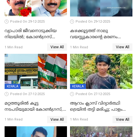
Posted On 29-12-2025
Posted On 29-12-2025
വ്യാപാരി ജീവനൊടുക്കിയ
കഴക്കൂട്ടത്ത് നാലു
നിലയില്‍; കോണ്‍ഗ്രസ്
വയസ്സുകാരന്റെ മരണം
കൗണ്‍സിലറുടെ
കൊലപാതകം: അമ്മയും
View All
View All
1 Min Read
1 Min Read
മാനസികപീഡനമെന്ന് കുറിപ്പ്
സുഹൃത്തും പൊലീസ്
കസ്റ്റഡിയിൽ
KERALA
KERALA
Posted On 27-12-2025
Posted On 27-12-2025
മറ്റത്തൂരിൽ കൂട്ട
ആറാം ക്ലാസ് വിദ്യാർത്ഥി
നടപടിയുമായി കോണ്‍ഗ്രസ്,
ട്രെയിൻ തട്ടി മരിച്ചു; പാളം
ബിജെപി പാളയത്തിലെത്തിയ
മുറിച്ചുകടക്കുന്നതിനിടെ
View All
View All
1 Min Read
1 Min Read
എട്ട് പേര്‍ ഉള്‍പ്പെടെ
അപകടം മലപ്പുറത്ത്
പത്തുപേരെ പുറത്താക്കി,
ചൊവ്വന്നൂരിലും നടപടി