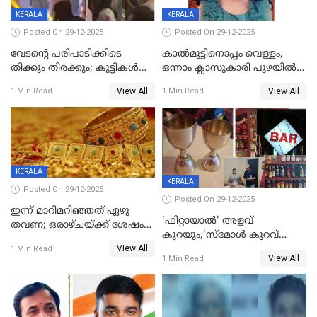
KERALA
KERALA
Posted On 29-12-2025
Posted On 29-12-2025
വേടന്റെ പരിപാടിക്കിടെ
കാൽമുട്ടിനൊപ്പം വെള്ളം,
തിക്കും തിരക്കും; കുട്ടികള്‍
ഒന്നാം ക്ലാസുകാരി പുഴയിൽ
ഉള്‍പ്പെടെ നിരവധി പേര്‍ക്ക്
മുങ്ങി മരിച്ചു; ദാരുണ സംഭവം
View All
View All
1 Min Read
1 Min Read
പരിക്ക്; പാളം മറികടന്ന
കുട്ടികൾക്കൊപ്പം
യുവാവ് ട്രെയിന്‍ തട്ടി മരിച്ചു
കളിക്കുന്നതിനിടെ
KERALA
KERALA
Posted On 29-12-2025
Posted On 29-12-2025
ഇന്ന് മാറിമറിഞ്ഞത് ഏഴു
'ഫിറ്റായാൽ' അളവ്
തവണ; ഒരാഴ്ചയ്ക്ക് ശേഷം
കുറയും,'സ്‌മോൾ കുറവ്
സ്വർണവിലയിൽ ഇടിവ്
View All
പിടികൂടി; ബാറിന് 25,000 രൂപ
1 Min Read
View All
1 Min Read
പിഴ