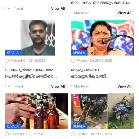
അപകടം; അമ്മയും മകനും
കോണ്‍ഗ്രസില്‍ അതൃപതി
View All
മരിച്ചു, മറ്റൊരു മകൻ
1 Min Read
രൂക്ഷം
View All
1 Min Read
ഗുരുതരാവസ്ഥയിൽ
KERALA
KERALA
Posted On 23-12-2025
Posted On 23-12-2025
പ്രായപൂർത്തിയാകാത്ത
ആരും തന്നെ
പെൺകുട്ടിയ്ക്കെതിരെ
ഔദ്യോഗികമായി
ലൈംഗികാതിക്രമം; 36കാരന്
അറിയിച്ചിട്ടില്ല, മേയറെ
View All
View All
1 Min Read
1 Min Read
59 വർഷം തടവും 90,൦൦൦ രൂപ
കണ്ടെത്താൻ ഇന്ന് കോർ
പിഴയും ശിക്ഷ
കമ്മിറ്റി കൂടിയില്ല';
അതൃപ്തിയുമായി ദീപ്തി മേരി
വർഗീസ്
KERALA
KERALA
Posted On 23-12-2025
Posted On 23-12-2025