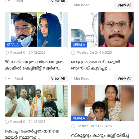
View All
പൊള്ളിച്ചു; 8 മാസം
1 Min Read
View All
1 Min Read
ഗർഭിണിയായ യുവതിക്ക് ക്രൂര
മർദനം
KERALA
KERALA
Posted On 24-12-2025
Posted On 24-12-2025
80കാരിയെ ഊൺമേശയുടെ
വെള്ളമാണെന്ന് കരുതി
കാലിൽ കെട്ടിയിട്ട് സ്വർണവും
ആസിഡ് കുടിച്ചു;
പണവും കവർന്നു;
ചികിത്സയിലിരുന്ന ആള്‍
View All
View All
1 Min Read
1 Min Read
കൊച്ചുമകനും സുഹൃത്തും
മരിച്ചു
അറസ്റ്റിൽ
KERALA
Posted On 24-12-2025
Posted On 23-12-2025
കൊച്ചി കോര്‍പ്പറേഷനിലെ
സ്കൂട്ടറും കാറും കൂട്ടിയിടിച്ച്
മേയര്‍ സ്ഥാനം;