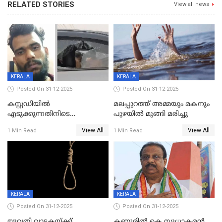
RELATED STORIES
View all news
KERALA
KERALA
Posted On 31-12-2025
Posted On 31-12-2025
കസ്റ്റഡിയിൽ
മലപ്പുറത്ത് അമ്മയും മകനും
എടുക്കുന്നതിനിടെ
പുഴയിൽ മുങ്ങി മരിച്ചു
വിലങ്ങുമായി രക്ഷപ്പെട്ട
View All
View All
1 Min Read
1 Min Read
വധശ്രമക്കേസ് പ്രതി പിടിയിൽ
KERALA
KERALA
Posted On 31-12-2025
Posted On 31-12-2025
യുവതി വാടകയ്ക്ക്
കണ്ണൂരിൽ കെ സുധാകരൻ