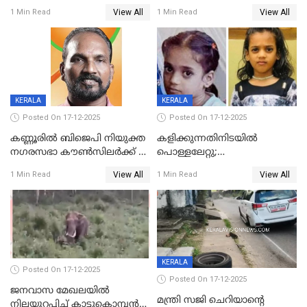
ദാരുണാന്ത്യം; അപകടം
View All
View All
1 Min Read
1 Min Read
കണ്ടോത്ത് ദേശീയ പാതയിൽ
KERALA
KERALA
Posted On 17-12-2025
Posted On 17-12-2025
കണ്ണൂരിൽ ബിജെപി നിയുക്ത
കളിക്കുന്നതിനിടയിൽ
നഗരസഭാ കൗൺസിലർക്ക് 36
പൊള്ളലേറ്റു;
വർഷം തടവുശിക്ഷ
ചികിത്സയിലായിരുന്ന രണ്ടാം
View All
View All
1 Min Read
1 Min Read
ക്ലാസ് വിദ്യാർത്ഥിനി മരിച്ചു
KERALA
Posted On 17-12-2025
Posted On 17-12-2025
ജനവാസ മേഖലയില്‍
മന്ത്രി സജി ചെറിയാന്റെ
നിലയുറപ്പിച്ച് കാട്ടുകൊമ്പന്‍