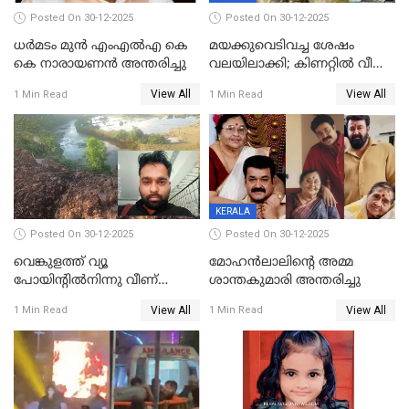
Posted On 30-12-2025
Posted On 30-12-2025
ധർമടം മുൻ എംഎല്‍എ കെ
മയക്കുവെടിവച്ച ശേഷം
കെ നാരായണന്‍ അന്തരിച്ചു
വലയിലാക്കി; കിണറ്റിൽ വീണ
കടുവയെ പുറത്തെത്തിച്ചു
View All
View All
1 Min Read
1 Min Read
KERALA
Posted On 30-12-2025
Posted On 30-12-2025
വെങ്കുളത്ത് വ്യൂ
മോഹന്‍ലാലിന്‍റെ അമ്മ
പോയിന്റിൽനിന്നു വീണ്
ശാന്തകുമാരി അന്തരിച്ചു
യുവാവ് മരിച്ചു
View All
View All
1 Min Read
1 Min Read