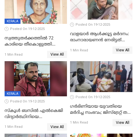
KERALA
Posted On 19-12-2025
Posted On 19-12-2025
വാളയാർ ആൾക്കൂട്ട മർദനം:
സ്വത്തുതര്‍ക്കത്തില്‍ 72
രാംനാരായണൻ നേരിട്ടത്
കാരിയെ തീകൊളുത്തി
കൊടും ക്രൂരത; ശരീരത്തിൽ
View All
കൊന്നു;
1 Min Read
നാൽപ്പതിലേറെ
View All
1 Min Read
ക്രൂരകൊലപാതകത്തില്‍
മുറിവുകളെന്ന് പോസ്റ്റ്‌മോർട്ടം
സഹോദരിപുത്രന് ജീവപര്യന്തം
റിപ്പോർട്ട്
KERALA
Posted On 19-12-2025
Posted On 19-12-2025
ഗര്‍ഭിണിയായ യുവതിയെ
സ്കൂൾ ബസിൽ എൽകെജി
മര്‍ദിച്ച സംഭവം; ജിസ്‌ട്രേറ്റ് തല
വിദ്യാര്‍ത്ഥിനിയെ
അന്വേഷണം വേണമെന്ന്
View All
ലൈംഗികമായി ഉപദ്രവിച്ചു;
1 Min Read
യുവതി
View All
1 Min Read
ക്ലീനര്‍ പിടിയിൽ