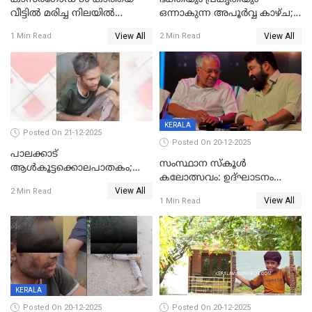
വീട്ടിൽ മരിച്ച നിലയിൽ
ഒന്നാകുന്ന അപൂര്‍വ്വ കാഴ്ച;
കണ്ടെത്തി
ഭക്തർക്ക്
View All
View All
1 Min Read
2 Min Read
കാഴ്ചാനുഭവമൊരുക്കി
ശബരീ നന്ദനം
KERALA
Posted On 21-12-2025
Posted On 20-12-2025
പാലക്കാട്‌
സംസ്ഥാന സ്കൂൾ
ആൾകൂട്ടക്കൊലപാതകം;
കലോത്സവം: ഉദ്ഘാടനം
അന്വേഷണം
View All
മുഖ്യമന്ത്രി, സമാപനത്തിൽ
2 Min Read
ഊർജ്ജിതമാക്കിമാക്കി
View All
1 Min Read
മുഖ്യാതിഥിയായി
ക്രൈംബ്രാഞ്ച്
മോഹൻലാൽ
KERALA
Posted On 20-12-2025
Posted On 20-12-2025