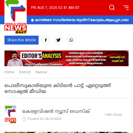
FRI AUG 7, 2026 02:41 AM IST
കനത്തമഴ സാധ്യതയെ തുടർന്ന് കോട്ടയം,ആലപ്പുഴ,വയനാട്
Share this Article
Home
District
Kannur
പൊലീസുകാരിയുടെ കിടിലന്‍ പാട്ട്; ഏറ്റെടുത്ത്
സോഷ്യല്‍ മീഡിയ
കേരളവിഷൻ ന്യൂസ് ഡെസ്‌ക്
1 Min Read
Posted On 26-10-2024