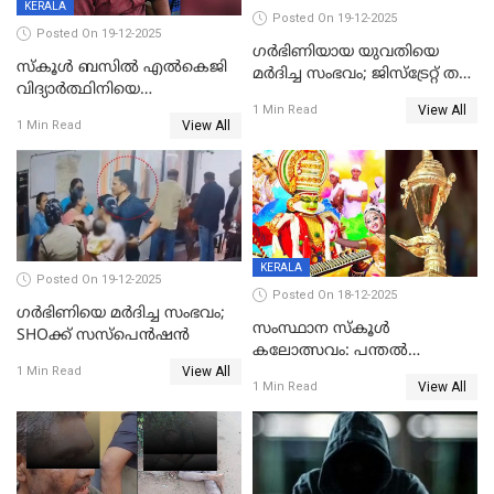
KERALA
Posted On 19-12-2025
Posted On 19-12-2025
ഗര്‍ഭിണിയായ യുവതിയെ
സ്കൂൾ ബസിൽ എൽകെജി
മര്‍ദിച്ച സംഭവം; ജിസ്‌ട്രേറ്റ് തല
വിദ്യാര്‍ത്ഥിനിയെ
അന്വേഷണം വേണമെന്ന്
View All
ലൈംഗികമായി ഉപദ്രവിച്ചു;
1 Min Read
യുവതി
View All
1 Min Read
ക്ലീനര്‍ പിടിയിൽ
KERALA
Posted On 19-12-2025
Posted On 18-12-2025
ഗര്‍ഭിണിയെ മർദിച്ച സംഭവം;
സംസ്ഥാന സ്കൂൾ
SHOക്ക് സസ്പെൻഷൻ
കലോത്സവം: പന്തൽ
View All
കാൽനാട്ടൽ 20 ന്
1 Min Read
View All
1 Min Read