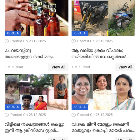
പിഴയും ശിക്ഷ
കമ്മിറ്റി കൂടിയില്ല';
അതൃപ്തിയുമായി ദീപ്തി മേരി
വർഗീസ്
KERALA
KERALA
Posted On 23-12-2025
Posted On 23-12-2025
23 വയസ്സിനു
ആ വലിയ ശ്രമം വിഫലം;
താഴെയുള്ളവർക്ക് മദ്യം
വഴിയരികില്‍ ‌ഡോക്ടര്‍മാര്‍
നൽകിയതിനെതിരെ കർശന
ശസ്ത്രക്രിയ നടത്തിയ ലിനു
View All
View All
1 Min Read
1 Min Read
നടപടി;സ്ഥാപനങ്ങൾക്കെതിരെ
മരണത്തിന് കീഴടങ്ങി
രണ്ട് കേസുകൾ
KERALA
KERALA
Posted On 23-12-2025
Posted On 23-12-2025
വീട്ടിലെ നക്ഷത്രങ്ങൾ കെട്ടു;
വി.കെ മിനി മോളും ഷൈനി
ഇനി ആ ക്രിസ്മസ് സ്റ്റാർ
മാത്യുവും കൊച്ചി മേയർ പദം
മാത്രം; പൈതങ്ങൾക്ക്
പങ്കിടും; ദീപ്തി മേരി വർഗീസ്