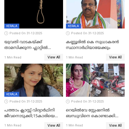
KERALA
KERALA
Posted On 31-12-2025
Posted On 31-12-2025
യുവതി വാടകയ്ക്ക്
കണ്ണൂരിൽ കെ സുധാകരൻ
താമസിക്കുന്ന ഫ്ലാറ്റില്‍
സ്ഥാനാർഥിയായേക്കും
തൂങ്ങിമരിച്ച നിലയില്‍;
View All
View All
1 Min Read
1 Min Read
സംഭവം കൈതപ്പൊയിലില്‍
KERALA
Posted On 31-12-2025
Posted On 31-12-2025
പത്താം ക്ലാസ്സ് വിദ്യാര്‍ഥിനി
റെയിൽവേ സ്റ്റേഷനിൽ
ജീവനൊടുക്കി;15കാരിയെ
ബന്ധുവിനെ കൊണ്ടാക്കി
കണ്ടെത്തിയത്
മടങ്ങുന്നതിനിടെ ടോറസ്സ്
View All
View All
1 Min Read
1 Min Read
കിടപ്പുമുറിയില്‍ തൂങ്ങി മരിച്ച
ലോറി സ്കൂട്ടറിൽ ഇടിച്ചു :