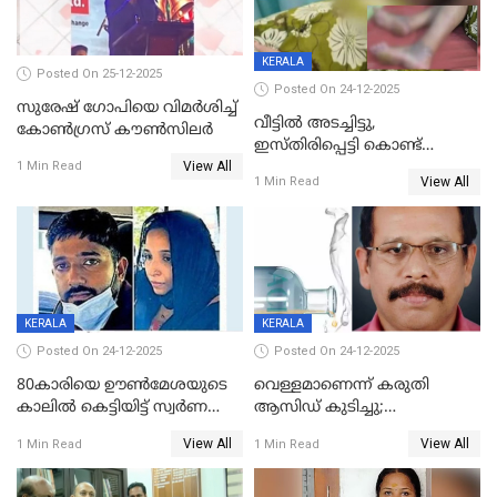
KERALA
Posted On 25-12-2025
Posted On 24-12-2025
സുരേഷ് ഗോപിയെ വിമര്‍ശിച്ച്
വീട്ടിൽ അടച്ചിട്ടു,
കോണ്‍ഗ്രസ് കൗണ്‍സിലര്‍
ഇസ്തിരിപ്പെട്ടി കൊണ്ട്
View All
പൊള്ളിച്ചു; 8 മാസം
1 Min Read
View All
1 Min Read
ഗർഭിണിയായ യുവതിക്ക് ക്രൂര
മർദനം
KERALA
KERALA
Posted On 24-12-2025
Posted On 24-12-2025
80കാരിയെ ഊൺമേശയുടെ
വെള്ളമാണെന്ന് കരുതി
കാലിൽ കെട്ടിയിട്ട് സ്വർണവും
ആസിഡ് കുടിച്ചു;
പണവും കവർന്നു;
ചികിത്സയിലിരുന്ന ആള്‍
View All
View All
1 Min Read
1 Min Read
കൊച്ചുമകനും സുഹൃത്തും
മരിച്ചു
അറസ്റ്റിൽ