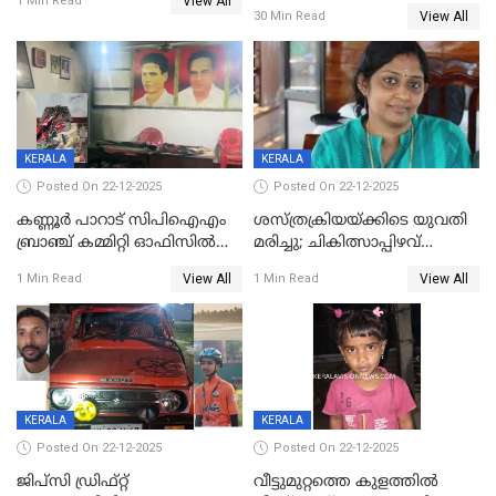
View All
നിലയിൽ
1 Min Read
View All
30 Min Read
KERALA
KERALA
Posted On 22-12-2025
Posted On 22-12-2025
കണ്ണൂർ പാറാട് സിപിഐഎം
ശസ്ത്രക്രിയയ്‌ക്കിടെ യുവതി
ബ്രാഞ്ച് കമ്മിറ്റി ഓഫിസിൽ
മരിച്ചു; ചികിത്സാപ്പിഴവ്
തീയിട്ടു; നേതാക്കളുടെ
ആരോപിച്ച് ബന്ധുക്കൾ;
View All
View All
1 Min Read
1 Min Read
ചിത്രങ്ങളടക്കം കത്തിയ
സംഭവം മാവേലിക്കരയിൽ
നിലയിൽ
KERALA
KERALA
Posted On 22-12-2025
Posted On 22-12-2025
ജിപ്സി ഡ്രിഫ്റ്റ്
വീട്ടുമുറ്റത്തെ കുളത്തിൽ