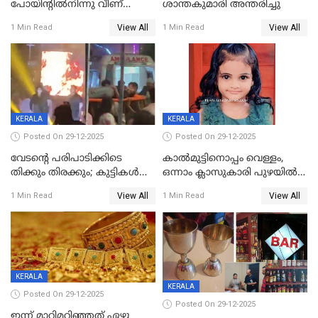
പോയിന്റിൽനിന്നു വീണ്
ശാന്തകുമാരി അന്തരിച്ചു
യുവാവ് മരിച്ചു
View All
View All
1 Min Read
1 Min Read
KERALA
KERALA
Posted On 29-12-2025
Posted On 29-12-2025
വേടന്റെ പരിപാടിക്കിടെ
കാൽമുട്ടിനൊപ്പം വെള്ളം,
തിക്കും തിരക്കും; കുട്ടികള്‍
ഒന്നാം ക്ലാസുകാരി പുഴയിൽ
ഉള്‍പ്പെടെ നിരവധി പേര്‍ക്ക്
മുങ്ങി മരിച്ചു; ദാരുണ സംഭവം
View All
View All
1 Min Read
1 Min Read
പരിക്ക്; പാളം മറികടന്ന
കുട്ടികൾക്കൊപ്പം
യുവാവ് ട്രെയിന്‍ തട്ടി മരിച്ചു
കളിക്കുന്നതിനിടെ
KERALA
KERALA
Posted On 29-12-2025
Posted On 29-12-2025
ഇന്ന് മാറിമറിഞ്ഞത് ഏഴു