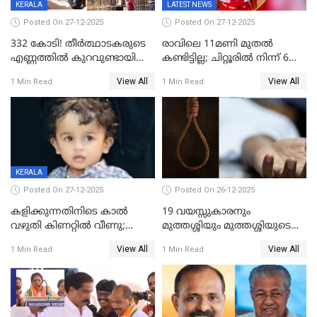
KERALA
LATEST NEWS
Posted On 27-12-2025
Posted On 27-12-2025
332 കോടി! തീർത്ഥാടകരുടെ
രാവിലെ 11മണി മുതൽ
എണ്ണത്തിൽ കുറവുണ്ടായിട്ടും
കണ്ടിട്ടില്ല; ചിറ്റൂരിൽ നിന്ന് 6
ശബരിമലയിൽ വരുമാനം
വയസ്സുകാരനെ കാണാതായി
View All
View All
1 Min Read
1 Min Read
കുതിച്ചുയരുന്നു
KERALA
Posted On 27-12-2025
Posted On 26-12-2025
കളിക്കുന്നതിനിടെ കാൽ
19 വയസ്സുകാരനും
വഴുതി കിണറ്റിൽ വീണു;
മുത്തശ്ശിയും മുത്തശ്ശിയുടെ
ഒന്നര വയസ്സുകാരന്
സഹോദരിയും വീട്ടിൽ തൂങ്ങി
View All
View All
1 Min Read
1 Min Read
ദാരുണാന്ത്യം
മരിച്ചനിലയിൽ