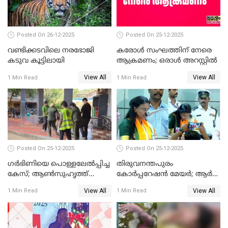
Posted On 26-12-2025
Posted On 25-12-2025
വണ്ടിക്കടവിലെ നരഭോജി
കരോള്‍ സംഘത്തിന് നേരെ
കടുവ കൂട്ടിലായി
ആക്രമണം; ഒരാള്‍ അറസ്റ്റില്‍
View All
View All
1 Min Read
1 Min Read
Posted On 25-12-2025
Posted On 25-12-2025
ഗര്‍ഭിണിയെ പൊള്ളലേല്‍പ്പിച്ച
തിരുവനന്തപുരം
കേസ്; ആണ്‍സുഹൃത്ത്
കോര്‍പ്പറേഷന്‍ മേയർ; ആര്‍
പിടിയില്‍
ശ്രീലേഖയ്ക്ക് മുൻതൂക്കം
View All
View All
1 Min Read
1 Min Read