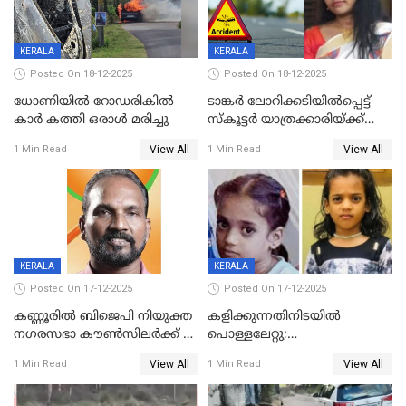
KERALA
KERALA
Posted On 18-12-2025
Posted On 18-12-2025
ധോണിയിൽ റോഡരികിൽ
ടാങ്കർ ലോറിക്കടിയിൽപ്പെട്ട്
കാർ കത്തി ഒരാൾ മരിച്ചു
സ്കൂട്ടർ യാത്രക്കാരിയ്ക്ക്
ദാരുണാന്ത്യം; അപകടം
View All
View All
1 Min Read
1 Min Read
കണ്ടോത്ത് ദേശീയ പാതയിൽ
KERALA
KERALA
Posted On 17-12-2025
Posted On 17-12-2025
കണ്ണൂരിൽ ബിജെപി നിയുക്ത
കളിക്കുന്നതിനിടയിൽ
നഗരസഭാ കൗൺസിലർക്ക് 36
പൊള്ളലേറ്റു;
വർഷം തടവുശിക്ഷ
ചികിത്സയിലായിരുന്ന രണ്ടാം
View All
View All
1 Min Read
1 Min Read
ക്ലാസ് വിദ്യാർത്ഥിനി മരിച്ചു