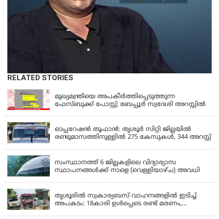
RELATED STORIES
KERALA
മുഖ്യമന്ത്രിയെ അപകീർത്തിപ്പെടുത്തുന്ന
ഫേസ്‌ബുക്ക് പോസ്റ്റ്; ബേപ്പൂർ സ്വദേശി അറസ്റ്റിൽ
KERALA
ഓപ്പറേഷൻ തൂഫാൻ: തൃശൂർ സിറ്റി ജില്ലയിൽ
രണ്ടുമാസത്തിനുള്ളിൽ 275 കേസുകൾ, 344 അറസ്റ്റ്
KERALA
സംസ്ഥാനത്ത് 6 ജില്ലകളിലെ വിദ്യാഭ്യാസ
സ്ഥാപനങ്ങൾക്ക് നാളെ (വെള്ളിയാഴ്ച) അവധി
KERALA
തൃശൂരിൽ സ്വകാര്യബസ് വാഹനങ്ങളില്‍ ഇടിച്ച്
അപകടം: 18കാരി ഉൾപ്പെടെ രണ്ട് മരണം,
പത്തോളം പേർക്ക് പരിക്ക്
KERALA