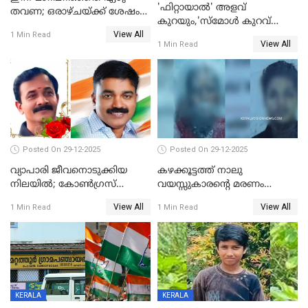
'ഫിറ്റായാൽ' അളവ്
തവണ; ഒരാഴ്ചയ്ക്ക് ശേഷം
കുറയും,'സ്‌മോൾ കുറവ്
സ്വർണവിലയിൽ ഇടിവ്
View All
പിടികൂടി; ബാറിന് 25,000 രൂപ
1 Min Read
View All
1 Min Read
പിഴ
Posted On 29-12-2025
Posted On 29-12-2025
വ്യാപാരി ജീവനൊടുക്കിയ
കഴക്കൂട്ടത്ത് നാലു
നിലയില്‍; കോണ്‍ഗ്രസ്
വയസ്സുകാരന്റെ മരണം
കൗണ്‍സിലറുടെ
കൊലപാതകം: അമ്മയും
View All
View All
1 Min Read
1 Min Read
മാനസികപീഡനമെന്ന് കുറിപ്പ്
സുഹൃത്തും പൊലീസ്
കസ്റ്റഡിയിൽ
KERALA
KERALA