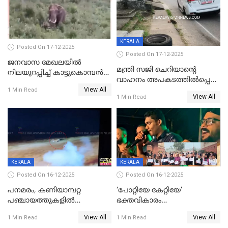
KERALA
Posted On 17-12-2025
Posted On 17-12-2025
ജനവാസ മേഖലയില്‍
മന്ത്രി സജി ചെറിയാന്റെ
നിലയുറപ്പിച്ച് കാട്ടുകൊമ്പന്‍
വാഹനം അപകടത്തിൽപ്പെട്ടു;
പടയപ്പ
View All
മന്ത്രിയും സംഘവും
1 Min Read
View All
1 Min Read
രക്ഷപ്പെട്ടത് തലനാരിടയ്ക്ക്
KERALA
KERALA
Posted On 16-12-2025
Posted On 16-12-2025
പനമരം, കണിയാമ്പറ്റ
‘പോറ്റിയേ കേറ്റിയേ’
പഞ്ചായത്തുകളിൽ
ഭക്തവികാരം
ബുധനാഴ്ച വിദ്യാഭ്യാസ
വ്രണപ്പെടുത്തിയെന്നു
View All
View All
1 Min Read
1 Min Read
സ്ഥാപനങ്ങൾക്ക് അവധി
ഡിജിപിക്ക് പരാതി; ശക്തമായ