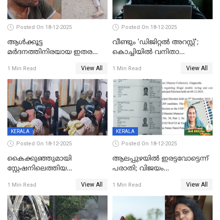
Posted On 18-12-2025
Posted On 18-12-2025
ആൾക്കൂട്ട
വീണ്ടും 'ഡിജിറ്റല്‍ അറസ്റ്റ്';
മർദനത്തിനിരയായ ഇതര
കൊച്ചിയില്‍ വനിതാ
സംസ്ഥാന തൊഴിലാളി മരിച്ചു;
ഡോക്ടര്‍ക്ക് നഷ്ടമായത് 6.38
View All
View All
1 Min Read
1 Min Read
നടുക്കുന്ന സംഭവം
കോടി രൂപ
വാളയാറിൽ
KERALA
KERALA
Posted On 18-12-2025
Posted On 18-12-2025
കൈക്കുഞ്ഞുമായി
ആലപ്പുഴയിൽ ഇരട്ടവോട്ടെന്ന്
സ്റ്റേഷനിലെത്തിയ
പരാതി; വിജയം
യുവതിയ്ക്ക് മർദ്ദനം; സിഐ
റദ്ദാക്കണമെന്ന് വലിയമരം
View All
View All
1 Min Read
1 Min Read
കരണത്തടിച്ചു; CC ടിവി
വാർഡിലെ എൽഡിഎഫ്
ദൃശ്യങ്ങൾ പുറത്ത്
സ്ഥാനാർത്ഥി