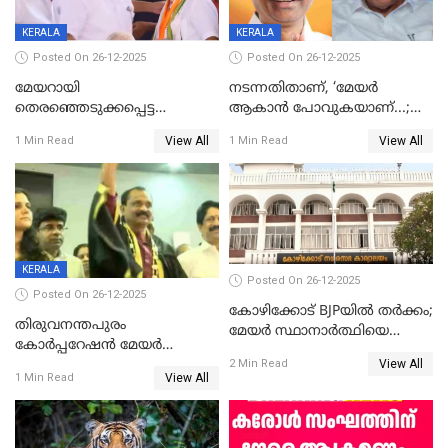
KERALA
KERALA
Posted On 26-12-2025
Posted On 26-12-2025
മേയറായി
നടന്നതിതാണ്, ‘മേയർ
തെരഞ്ഞെടുക്കപ്പെട്ട
ആകാൻ പോവുകയാണ്...;
ശേഷമുള്ള പി ഇന്ദിരയുടെ
ആവട്ടെ, അഭിനന്ദനങ്ങൾ’;
View All
View All
1 Min Read
1 Min Read
ആദ്യ വോട്ട് അസാധു; കണ്ണൂർ
മുഖ്യമന്ത്രിയുടെ ഓഫീസ്
ഡെപ്യൂട്ടി മേയർ സ്ഥാനത്ത്
തന്നെ വിശദീകരിയ്ക്കുന്നു;
താഹിറിന് വിജയം
സത്യമിതാണ്
KERALA
Posted On 26-12-2025
Posted On 26-12-2025
കോഴിക്കോട് BJPയിൽ തർക്കം;
തിരുവനന്തപുരം
മേയർ സ്ഥാനാർത്ഥിയെ
കോര്‍പ്പറേഷന്‍ മേയര്‍
പരസ്യമായി പ്രഖ്യാപിച്ചില്ല
View All
തെരഞ്ഞെടുപ്പ്; സിപിഐഎം
2 Min Read
View All
1 Min Read
ഹൈക്കോടതിയിലേക്ക്;
സത്യപ്രതിജ്ഞ ചടങ്ങില്‍
ചട്ടലംഘനമെന്ന് പാർട്ടി