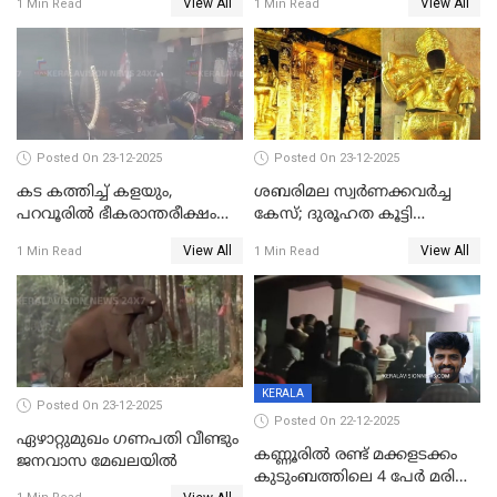
View All
View All
1 Min Read
1 Min Read
വേണ്ടിയുള്ള
മേയറാകില്ല
പിടിവലിക്കിടയിൽ
അപ്പൂപ്പനെതിരെ പോക്സോ
കേസ് ഒടുവിൽ 4 ജീവനുകൾ
പൊലിഞ്ഞു
Posted On 23-12-2025
Posted On 23-12-2025
കട കത്തിച്ച് കളയും,
ശബരിമല സ്വര്‍ണക്കവര്‍ച്ച
പറവൂരില്‍ ഭീകരാന്തരീക്ഷം
കേസ്; ദുരൂഹത കൂട്ടി
സൃഷ്ടിച്ച് കുട്ടി ലഹരിസംഘം
വിദേശവ്യവസായിയുടെ മൊഴി
View All
View All
1 Min Read
1 Min Read
KERALA
Posted On 23-12-2025
Posted On 22-12-2025
ഏഴാറ്റുമുഖം ഗണപതി വീണ്ടും
കണ്ണൂരിൽ രണ്ട് മക്കളടക്കം
ജനവാസ മേഖലയിൽ
കുടുംബത്തിലെ 4 പേർ മരിച്ച