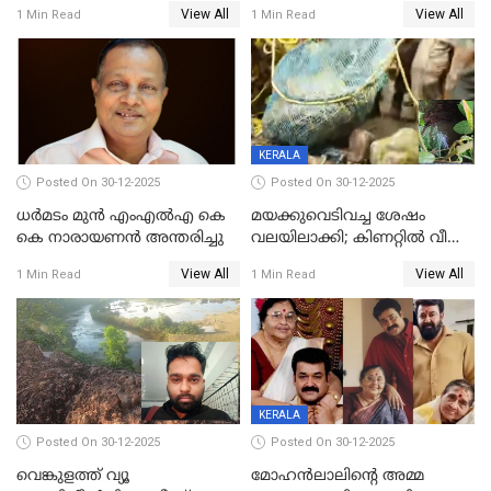
ഓട്ടോ വളഞ്ഞ് ദമ്പതികളെ
വിദ്യാർഥികളെ ട്യൂഷൻ
View All
View All
1 Min Read
1 Min Read
പിടികൂടി പൊലീസ്
സെന്ററിലെ അധ്യാപകന്‍
മർദിച്ചതായി പരാതി
KERALA
Posted On 30-12-2025
Posted On 30-12-2025
ധർമടം മുൻ എംഎല്‍എ കെ
മയക്കുവെടിവച്ച ശേഷം
കെ നാരായണന്‍ അന്തരിച്ചു
വലയിലാക്കി; കിണറ്റിൽ വീണ
കടുവയെ പുറത്തെത്തിച്ചു
View All
View All
1 Min Read
1 Min Read
KERALA
Posted On 30-12-2025
Posted On 30-12-2025
വെങ്കുളത്ത് വ്യൂ
മോഹന്‍ലാലിന്‍റെ അമ്മ