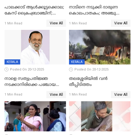
പാലക്കാട് ആൾക്കൂട്ടക്കൊല;
നാടിനെ നടുക്കി ദാരുണ
കേസ് ക്രൈംബ്രാഞ്ചിന്;
കൊലപാതകം; അഞ്ചു
DYSPയുടെ നേതൃത്വത്തിൽ
വയസ്സുകാരനെ 'അമ്മ
View All
View All
1 Min Read
1 Min Read
അന്വേഷിക്കും
കഴുത്തുഞെരിച്ച് കൊന്നു
KERALA
KERALA
Posted On 20-12-2025
Posted On 20-12-2025
നാളെ സത്യപ്രതിജ്ഞ
തലശ്ശേരിയിൽ വൻ
നടക്കാനിരിക്കെ പഞ്ചായത്ത്
തീപ്പിടിത്തം
മെമ്പർ മരിച്ചു
View All
View All
1 Min Read
1 Min Read