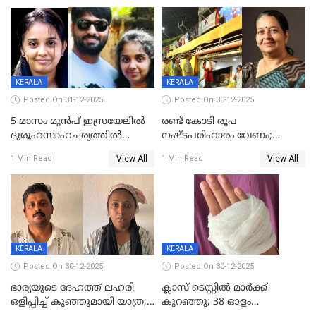
നിലയിൽ
യുവതിക്ക് ദാരുണാന്ത്യം
KERALA
KERALA
Posted On 31-12-2025
Posted On 30-12-2025
5 മാസം മുൻപ് ഇസ്രയേലിൽ
രണ്ട് കോടി രൂപ
ദുരൂഹസാഹചര്യത്തിൽ
നഷ്ടപരിഹാരം വേണം;
മരിച്ചനിലയിൽ കണ്ടെത്തിയ
ജിസിഡിഎക്ക് വക്കീൽ
View All
View All
1 Min Read
1 Min Read
മലയാളി യുവാവിന്റെ ഭാര്യയും
നോട്ടീസയച്ച് ഉമാ തോമസ്
മരിച്ചു
KERALA
KERALA
Posted On 30-12-2025
Posted On 30-12-2025
ഭാര്യയുടെ ദേഹത്ത് ലഹരി
ക്ലാസ് ടെസ്റ്റിൽ മാർക്ക്
ഒളിപ്പിച്ച് കുഞ്ഞുമായി യാത്ര;
കുറഞ്ഞു; 38 ഓളം