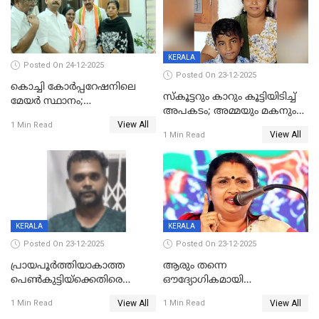
KERALA
Posted On 24-12-2025
Posted On 23-12-2025
കൊച്ചി കോര്‍പ്പറേഷനിലെ
സ്കൂട്ടറും കാറും കൂട്ടിയിടിച്ച്
മേയര്‍ സ്ഥാനം;
അപകടം; അമ്മയും മകനും
കോണ്‍ഗ്രസില്‍ അതൃപതി
View All
മരിച്ചു, മറ്റൊരു മകൻ
1 Min Read
രൂക്ഷം
View All
1 Min Read
ഗുരുതരാവസ്ഥയിൽ
KERALA
KERALA
Posted On 23-12-2025
Posted On 23-12-2025
പ്രായപൂർത്തിയാകാത്ത
ആരും തന്നെ
പെൺകുട്ടിയ്ക്കെതിരെ
ഔദ്യോഗികമായി
ലൈംഗികാതിക്രമം; 36കാരന്
അറിയിച്ചിട്ടില്ല, മേയറെ
View All
View All
1 Min Read
1 Min Read
59 വർഷം തടവും 90,൦൦൦ രൂപ
കണ്ടെത്താൻ ഇന്ന് കോർ