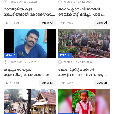
Posted On 27-12-2025
Posted On 27-12-2025
മറ്റത്തൂരിൽ കൂട്ട
ആറാം ക്ലാസ് വിദ്യാർത്ഥി
നടപടിയുമായി കോണ്‍ഗ്രസ്,
ട്രെയിൻ തട്ടി മരിച്ചു; പാളം
ബിജെപി പാളയത്തിലെത്തിയ
മുറിച്ചുകടക്കുന്നതിനിടെ
View All
View All
1 Min Read
1 Min Read
എട്ട് പേര്‍ ഉള്‍പ്പെടെ
അപകടം മലപ്പുറത്ത്
പത്തുപേരെ പുറത്താക്കി,
ചൊവ്വന്നൂരിലും നടപടി
KERALA
KERALA
Posted On 27-12-2025
Posted On 27-12-2025
കണ്ണൂരിൽ യു.പി
കോണ്‍ക്രീറ്റ് മിക്‌സര്‍
സ്വദേശിയുടെ മരണത്തിൽ
കയറ്റിവന്ന ലോറി മറിഞ്ഞു;
അഞ്ചംഗ സംഘത്തിനെതിരെ
രണ്ടുപേര്‍ക്ക് ദാരുണാന്ത്യം;
View All
View All
1 Min Read
1 Min Read
കേസ്; തർക്കമുണ്ടായത്
അപകടം കണ്ണൂരിൽ
ഫേഷ്യലിന് 300 രൂപ
ആവശ്യപ്പെട്ടതിനെച്ചൊല്ലി