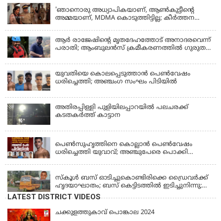
'ഞാനൊരു അധ്യാപികയാണ്, ആണ്‍കുട്ടീന്റെ
അമ്മയാണ്‌, MDMA കൊടുത്തിട്ടില്ല; കീർത്തന
മാധ്യമങ്ങളോട്; പൊലീസ് കസ്റ്റഡിയിൽ വിട്ട്
കോടതി, ജാമ്യാപേക്ഷ തള്ളി
ആര്‍ രാജേഷിന്റെ മൃതദേഹത്തോട് അനാദരവെന്ന്
പരാതി; ആംബുലന്‍സ് ക്രമീകരണത്തില്‍ ഗുരുതര
വീഴ്ച; മൃതദേഹം ചാവക്കാട് വരെ എത്തിച്ചത്
ഫ്രീസര്‍ സംവിധാനം ഇല്ലാതെയെന്നും ആരോപണം
യുവതിയെ കൊലപ്പെടുത്താൻ പെൺവേഷം
ധരിച്ചെത്തി; അഞ്ചംഗ സംഘം പിടിയിൽ
അതിരപ്പിള്ളി പുളിയിലപ്പാറയിൽ പലചരക്ക്
കടതകർത്ത് കാട്ടാന
KERALA
പെണ്‍സുഹൃത്തിനെ കൊല്ലാന്‍ പെണ്‍വേഷം
ധരിച്ചെത്തി യുവാവ്; അഞ്ചുപേരെ പൊക്കി
പൊലീസ്
KERALA
സ്കൂൾ ബസ് ഓടിച്ചുകൊണ്ടിരിക്കെ ഡ്രൈവർക്ക്
ഹൃദയാഘാതം; ബസ് കെട്ടിടത്തിൽ ഇടിച്ചുനിന്നു;
ഡ്രൈവർ മരിച്ചു, രണ്ട് കുട്ടികൾക്ക് പരിക്ക്
LATEST DISTRICT VIDEOS
ചക്കുളത്തുകാവ് പൊങ്കാല 2024