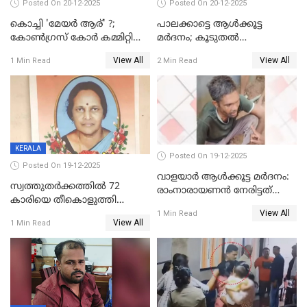
Posted On 20-12-2025
Posted On 20-12-2025
കൊച്ചി 'മേയർ ആര്' ?;
പാലക്കാട്ടെ ആള്‍ക്കൂട്ട
കോണ്‍ഗ്രസ് കോര്‍ കമ്മിറ്റി
മര്‍ദനം; കൂടുതല്‍
യോഗം ചൊവ്വാഴ്ച
അറസ്റ്റുണ്ടാവും, മര്‍ദിച്ചത് 15
View All
View All
1 Min Read
2 Min Read
അംഗ സംഘമെന്ന് വിവരം
KERALA
Posted On 19-12-2025
Posted On 19-12-2025
വാളയാർ ആൾക്കൂട്ട മർദനം:
സ്വത്തുതര്‍ക്കത്തില്‍ 72
രാംനാരായണൻ നേരിട്ടത്
കാരിയെ തീകൊളുത്തി
കൊടും ക്രൂരത; ശരീരത്തിൽ
View All
കൊന്നു;
1 Min Read
നാൽപ്പതിലേറെ
View All
1 Min Read
ക്രൂരകൊലപാതകത്തില്‍
മുറിവുകളെന്ന് പോസ്റ്റ്‌മോർട്ടം
സഹോദരിപുത്രന് ജീവപര്യന്തം
റിപ്പോർട്ട്