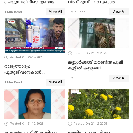
ചെയ്യുന്നതിനിടെയുണ്ടായ
വീണ് മൂന്ന് വയസുകാരി
അപകടം; 14 വയസുകാരന്
മരിച്ചു
View All
View All
1 Min Read
1 Min Read
ദാരുണാന്ത്യം; ജീപ്സി
ഓടിച്ചയാൾ അറസ്റ്റിൽ.
Posted On 21-12-2025
Posted On 22-12-2025
മണ്ണാർക്കാട് ഇറങ്ങിയ പുലി
രാജ്യത്താദ്യം;
കൂട്ടിൽ കുടുങ്ങി
പുതുജീവനേകാൻ
View All
ഷിബുവിന്റെ ഹൃദയം
1 Min Read
View All
1 Min Read
എറണാകുളം സർക്കാർ
ജനറൽ
ആശുപത്രിയിലെത്തിച്ചു
Posted On 21-12-2025
Posted On 21-12-2025
കാസർഗോഡ് 80 കാരിയെ
ഭക്തിയും പ്രകൃതിയും