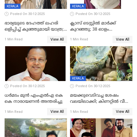
KERALA
KERALA
Posted On 30-12-2025
Posted On 30-12-2025
ഭാര്യയുടെ ദേഹത്ത് ലഹരി
ക്ലാസ് ടെസ്റ്റിൽ മാർക്ക്
ഒളിപ്പിച്ച് കുഞ്ഞുമായി യാത്ര;
കുറഞ്ഞു; 38 ഓളം
ഓട്ടോ വളഞ്ഞ് ദമ്പതികളെ
വിദ്യാർഥികളെ ട്യൂഷൻ
View All
View All
1 Min Read
1 Min Read
പിടികൂടി പൊലീസ്
സെന്ററിലെ അധ്യാപകന്‍
മർദിച്ചതായി പരാതി
KERALA
Posted On 30-12-2025
Posted On 30-12-2025
ധർമടം മുൻ എംഎല്‍എ കെ
മയക്കുവെടിവച്ച ശേഷം
കെ നാരായണന്‍ അന്തരിച്ചു
വലയിലാക്കി; കിണറ്റിൽ വീണ
കടുവയെ പുറത്തെത്തിച്ചു
View All
View All
1 Min Read
1 Min Read