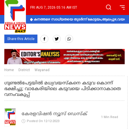
FRI AUG 7, 2026 05:16 AM IST
കനത്തമഴ സാധ്യതയെ തുടർന്ന് കോട്ടയം,ആലപ്പുഴ,വയനാട്
Share this Article
Home
District
Wayanad
ഗുണ്ടല്‍പേട്ടയില്‍ മധ്യവയസ്‌കനെ കടുവ കൊന്ന്
ഭക്ഷിച്ചു; വാകേരിയിലെ കടുവയെ പിടിക്കാനാകാതെ
വനംവകുപ്പ്
കേരളവിഷൻ ന്യൂസ് ഡെസ്‌ക്
1 Min Read
Posted On 12-12-2023