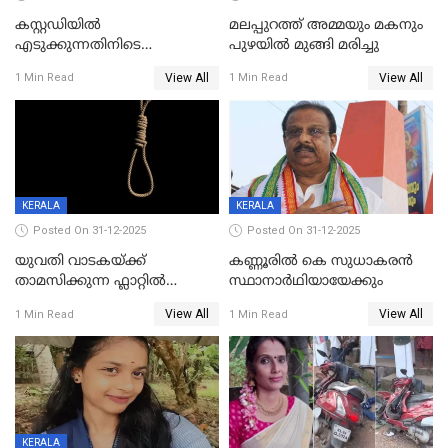
കസ്റ്റഡിയിൽ
മലപ്പുറത്ത് അമ്മയും മകനും
എടുക്കുന്നതിനിടെ
പുഴയിൽ മുങ്ങി മരിച്ചു
വിലങ്ങുമായി രക്ഷപ്പെട്ട
View All
View All
1 Min Read
1 Min Read
വധശ്രമക്കേസ് പ്രതി പിടിയിൽ
KERALA
KERALA
Posted On 31-12-2025
Posted On 31-12-2025
യുവതി വാടകയ്ക്ക്
കണ്ണൂരിൽ കെ സുധാകരൻ
താമസിക്കുന്ന ഫ്ലാറ്റില്‍
സ്ഥാനാർഥിയായേക്കും
തൂങ്ങിമരിച്ച നിലയില്‍;
View All
View All
1 Min Read
1 Min Read
സംഭവം കൈതപ്പൊയിലില്‍
KERALA