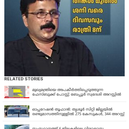
RELATED STORIES
KERALA
മുഖ്യമന്ത്രിയെ അപകീർത്തിപ്പെടുത്തുന്ന
ഫേസ്‌ബുക്ക് പോസ്റ്റ്; ബേപ്പൂർ സ്വദേശി അറസ്റ്റിൽ
KERALA
ഓപ്പറേഷൻ തൂഫാൻ: തൃശൂർ സിറ്റി ജില്ലയിൽ
രണ്ടുമാസത്തിനുള്ളിൽ 275 കേസുകൾ, 344 അറസ്റ്റ്
KERALA