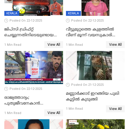
KERALA
KERALA
Posted On 22-12-2025
Posted On 22-12-2025
ജിപ്സി ഡ്രിഫ്റ്റ്
വീട്ടുമുറ്റത്തെ കുളത്തിൽ
ചെയ്യുന്നതിനിടെയുണ്ടായ
വീണ് മൂന്ന് വയസുകാരി
അപകടം; 14 വയസുകാരന്
മരിച്ചു
View All
View All
1 Min Read
1 Min Read
ദാരുണാന്ത്യം; ജീപ്സി
ഓടിച്ചയാൾ അറസ്റ്റിൽ.
Posted On 21-12-2025
Posted On 22-12-2025
മണ്ണാർക്കാട് ഇറങ്ങിയ പുലി
രാജ്യത്താദ്യം;
കൂട്ടിൽ കുടുങ്ങി
പുതുജീവനേകാൻ
View All
ഷിബുവിന്റെ ഹൃദയം
1 Min Read
View All
1 Min Read
എറണാകുളം സർക്കാർ
ജനറൽ
ആശുപത്രിയിലെത്തിച്ചു