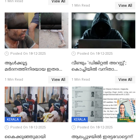
View All
കാൽനാട്ടൽ 20 ന്
1 Min Read
View All
1 Min Read
Posted On 18-12-2025
Posted On 18-12-2025
ആൾക്കൂട്ട
വീണ്ടും 'ഡിജിറ്റല്‍ അറസ്റ്റ്';
മർദനത്തിനിരയായ ഇതര
കൊച്ചിയില്‍ വനിതാ
സംസ്ഥാന തൊഴിലാളി മരിച്ചു;
ഡോക്ടര്‍ക്ക് നഷ്ടമായത് 6.38
View All
View All
1 Min Read
1 Min Read
നടുക്കുന്ന സംഭവം
കോടി രൂപ
വാളയാറിൽ
KERALA
KERALA
Posted On 18-12-2025
Posted On 18-12-2025
കൈക്കുഞ്ഞുമായി
ആലപ്പുഴയിൽ ഇരട്ടവോട്ടെന്ന്