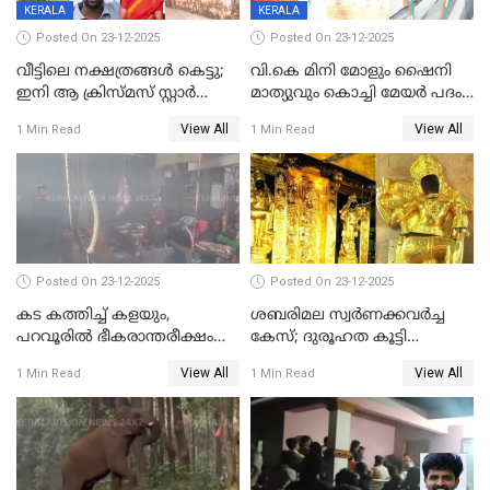
KERALA
KERALA
Posted On 23-12-2025
Posted On 23-12-2025
വീട്ടിലെ നക്ഷത്രങ്ങൾ കെട്ടു;
വി.കെ മിനി മോളും ഷൈനി
ഇനി ആ ക്രിസ്മസ് സ്റ്റാർ
മാത്യുവും കൊച്ചി മേയർ പദം
മാത്രം; പൈതങ്ങൾക്ക്
പങ്കിടും; ദീപ്തി മേരി വർഗീസ്
View All
View All
1 Min Read
1 Min Read
വേണ്ടിയുള്ള
മേയറാകില്ല
പിടിവലിക്കിടയിൽ
അപ്പൂപ്പനെതിരെ പോക്സോ
കേസ് ഒടുവിൽ 4 ജീവനുകൾ
പൊലിഞ്ഞു
Posted On 23-12-2025
Posted On 23-12-2025
കട കത്തിച്ച് കളയും,
ശബരിമല സ്വര്‍ണക്കവര്‍ച്ച
പറവൂരില്‍ ഭീകരാന്തരീക്ഷം
കേസ്; ദുരൂഹത കൂട്ടി
സൃഷ്ടിച്ച് കുട്ടി ലഹരിസംഘം
വിദേശവ്യവസായിയുടെ മൊഴി
View All
View All
1 Min Read
1 Min Read