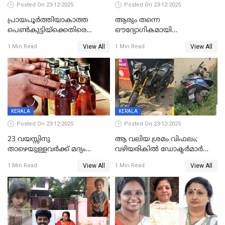
Posted On 23-12-2025
Posted On 23-12-2025
പ്രായപൂർത്തിയാകാത്ത
ആരും തന്നെ
പെൺകുട്ടിയ്ക്കെതിരെ
ഔദ്യോഗികമായി
ലൈംഗികാതിക്രമം; 36കാരന്
അറിയിച്ചിട്ടില്ല, മേയറെ
View All
View All
1 Min Read
1 Min Read
59 വർഷം തടവും 90,൦൦൦ രൂപ
കണ്ടെത്താൻ ഇന്ന് കോർ
പിഴയും ശിക്ഷ
കമ്മിറ്റി കൂടിയില്ല';
അതൃപ്തിയുമായി ദീപ്തി മേരി
വർഗീസ്
KERALA
KERALA
Posted On 23-12-2025
Posted On 23-12-2025
23 വയസ്സിനു
ആ വലിയ ശ്രമം വിഫലം;
താഴെയുള്ളവർക്ക് മദ്യം
വഴിയരികില്‍ ‌ഡോക്ടര്‍മാര്‍
നൽകിയതിനെതിരെ കർശന
ശസ്ത്രക്രിയ നടത്തിയ ലിനു
View All
View All
1 Min Read
1 Min Read
നടപടി;സ്ഥാപനങ്ങൾക്കെതിരെ
മരണത്തിന് കീഴടങ്ങി
രണ്ട് കേസുകൾ