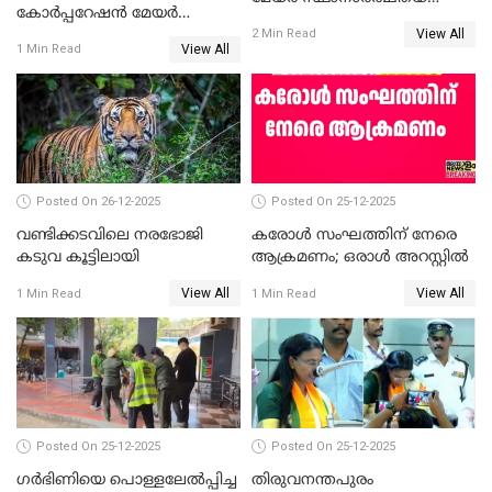
കോര്‍പ്പറേഷന്‍ മേയര്‍
പരസ്യമായി പ്രഖ്യാപിച്ചില്ല
View All
തെരഞ്ഞെടുപ്പ്; സിപിഐഎം
2 Min Read
View All
1 Min Read
ഹൈക്കോടതിയിലേക്ക്;
സത്യപ്രതിജ്ഞ ചടങ്ങില്‍
ചട്ടലംഘനമെന്ന് പാർട്ടി
Posted On 26-12-2025
Posted On 25-12-2025
വണ്ടിക്കടവിലെ നരഭോജി
കരോള്‍ സംഘത്തിന് നേരെ
കടുവ കൂട്ടിലായി
ആക്രമണം; ഒരാള്‍ അറസ്റ്റില്‍
View All
View All
1 Min Read
1 Min Read
Posted On 25-12-2025
Posted On 25-12-2025
ഗര്‍ഭിണിയെ പൊള്ളലേല്‍പ്പിച്ച
തിരുവനന്തപുരം