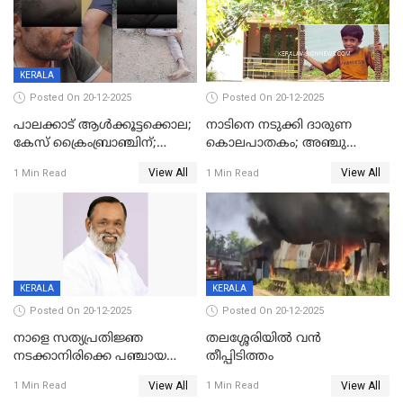
KERALA
Posted On 20-12-2025
Posted On 20-12-2025
പാലക്കാട് ആൾക്കൂട്ടക്കൊല;
നാടിനെ നടുക്കി ദാരുണ
കേസ് ക്രൈംബ്രാഞ്ചിന്;
കൊലപാതകം; അഞ്ചു
DYSPയുടെ നേതൃത്വത്തിൽ
വയസ്സുകാരനെ 'അമ്മ
View All
View All
1 Min Read
1 Min Read
അന്വേഷിക്കും
കഴുത്തുഞെരിച്ച് കൊന്നു
KERALA
KERALA
Posted On 20-12-2025
Posted On 20-12-2025
നാളെ സത്യപ്രതിജ്ഞ
തലശ്ശേരിയിൽ വൻ
നടക്കാനിരിക്കെ പഞ്ചായത്ത്
തീപ്പിടിത്തം
മെമ്പർ മരിച്ചു
View All
View All
1 Min Read
1 Min Read