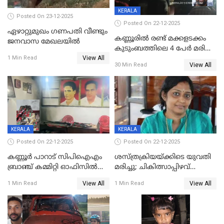
KERALA
Posted On 23-12-2025
Posted On 22-12-2025
ഏഴാറ്റുമുഖം ഗണപതി വീണ്ടും
കണ്ണൂരിൽ രണ്ട് മക്കളടക്കം
ജനവാസ മേഖലയിൽ
കുടുംബത്തിലെ 4 പേർ മരിച്ച
View All
നിലയിൽ
1 Min Read
View All
30 Min Read
KERALA
KERALA
Posted On 22-12-2025
Posted On 22-12-2025
കണ്ണൂർ പാറാട് സിപിഐഎം
ശസ്ത്രക്രിയയ്‌ക്കിടെ യുവതി
ബ്രാഞ്ച് കമ്മിറ്റി ഓഫിസിൽ
മരിച്ചു; ചികിത്സാപ്പിഴവ്
തീയിട്ടു; നേതാക്കളുടെ
ആരോപിച്ച് ബന്ധുക്കൾ;
View All
View All
1 Min Read
1 Min Read
ചിത്രങ്ങളടക്കം കത്തിയ
സംഭവം മാവേലിക്കരയിൽ
നിലയിൽ