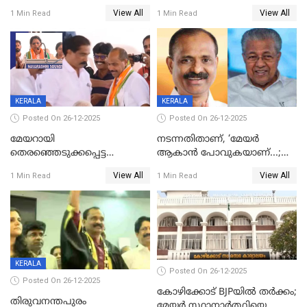
ഒന്നര വയസ്സുകാരന്
സഹോദരിയും വീട്ടിൽ തൂങ്ങി
View All
View All
1 Min Read
1 Min Read
ദാരുണാന്ത്യം
മരിച്ചനിലയിൽ
KERALA
KERALA
Posted On 26-12-2025
Posted On 26-12-2025
മേയറായി
നടന്നതിതാണ്, ‘മേയർ
തെരഞ്ഞെടുക്കപ്പെട്ട
ആകാൻ പോവുകയാണ്...;
ശേഷമുള്ള പി ഇന്ദിരയുടെ
ആവട്ടെ, അഭിനന്ദനങ്ങൾ’;
View All
View All
1 Min Read
1 Min Read
ആദ്യ വോട്ട് അസാധു; കണ്ണൂർ
മുഖ്യമന്ത്രിയുടെ ഓഫീസ്
ഡെപ്യൂട്ടി മേയർ സ്ഥാനത്ത്
തന്നെ വിശദീകരിയ്ക്കുന്നു;
താഹിറിന് വിജയം
സത്യമിതാണ്
KERALA
Posted On 26-12-2025
Posted On 26-12-2025
കോഴിക്കോട് BJPയിൽ തർക്കം;
തിരുവനന്തപുരം
മേയർ സ്ഥാനാർത്ഥിയെ