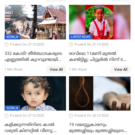
കേസ്; തർക്കമുണ്ടായത്
അപകടം കണ്ണൂരിൽ
ഫേഷ്യലിന് 300 രൂപ
ആവശ്യപ്പെട്ടതിനെച്ചൊല്ലി
KERALA
LATEST NEWS
Posted On 27-12-2025
Posted On 27-12-2025
332 കോടി! തീർത്ഥാടകരുടെ
രാവിലെ 11മണി മുതൽ
എണ്ണത്തിൽ കുറവുണ്ടായിട്ടും
കണ്ടിട്ടില്ല; ചിറ്റൂരിൽ നിന്ന് 6
ശബരിമലയിൽ വരുമാനം
വയസ്സുകാരനെ കാണാതായി
View All
View All
1 Min Read
1 Min Read
കുതിച്ചുയരുന്നു
KERALA
Posted On 27-12-2025
Posted On 26-12-2025
കളിക്കുന്നതിനിടെ കാൽ
19 വയസ്സുകാരനും
വഴുതി കിണറ്റിൽ വീണു;
മുത്തശ്ശിയും മുത്തശ്ശിയുടെ