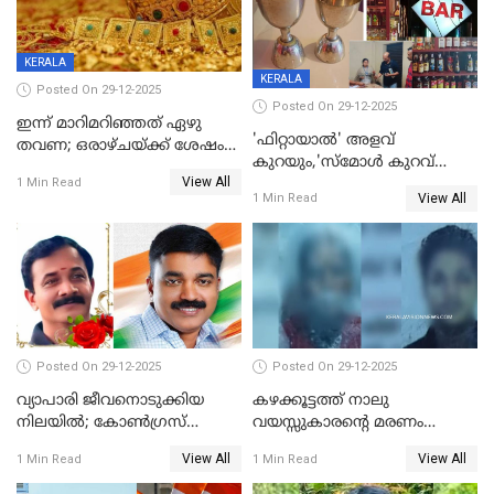
KERALA
KERALA
Posted On 29-12-2025
Posted On 29-12-2025
ഇന്ന് മാറിമറിഞ്ഞത് ഏഴു
'ഫിറ്റായാൽ' അളവ്
തവണ; ഒരാഴ്ചയ്ക്ക് ശേഷം
കുറയും,'സ്‌മോൾ കുറവ്
സ്വർണവിലയിൽ ഇടിവ്
View All
പിടികൂടി; ബാറിന് 25,000 രൂപ
1 Min Read
View All
1 Min Read
പിഴ
Posted On 29-12-2025
Posted On 29-12-2025
വ്യാപാരി ജീവനൊടുക്കിയ
കഴക്കൂട്ടത്ത് നാലു
നിലയില്‍; കോണ്‍ഗ്രസ്
വയസ്സുകാരന്റെ മരണം
കൗണ്‍സിലറുടെ
കൊലപാതകം: അമ്മയും
View All
View All
1 Min Read
1 Min Read
മാനസികപീഡനമെന്ന് കുറിപ്പ്
സുഹൃത്തും പൊലീസ്
കസ്റ്റഡിയിൽ