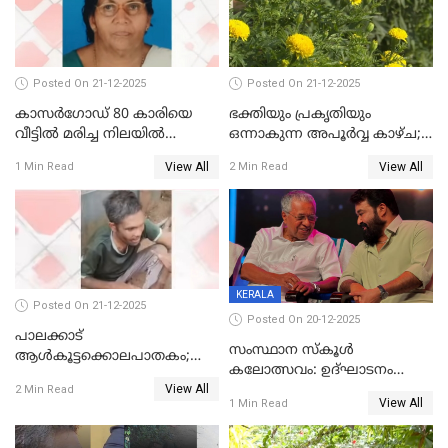
Posted On 21-12-2025
Posted On 21-12-2025
കാസർഗോഡ് 80 കാരിയെ
ഭക്തിയും പ്രകൃതിയും
വീട്ടിൽ മരിച്ച നിലയിൽ
ഒന്നാകുന്ന അപൂര്‍വ്വ കാഴ്ച;
കണ്ടെത്തി
ഭക്തർക്ക്
View All
View All
1 Min Read
2 Min Read
കാഴ്ചാനുഭവമൊരുക്കി
ശബരീ നന്ദനം
KERALA
Posted On 21-12-2025
Posted On 20-12-2025
പാലക്കാട്‌
സംസ്ഥാന സ്കൂൾ
ആൾകൂട്ടക്കൊലപാതകം;
കലോത്സവം: ഉദ്ഘാടനം
അന്വേഷണം
View All
മുഖ്യമന്ത്രി, സമാപനത്തിൽ
2 Min Read
ഊർജ്ജിതമാക്കിമാക്കി
View All
1 Min Read
മുഖ്യാതിഥിയായി
ക്രൈംബ്രാഞ്ച്
മോഹൻലാൽ