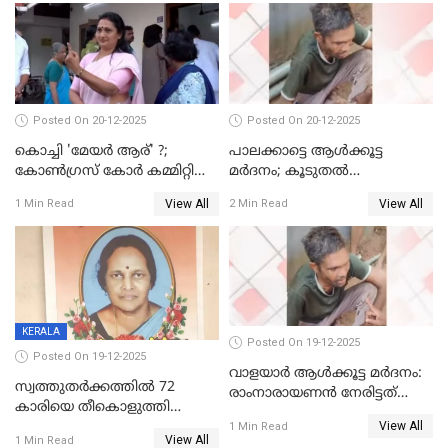
Posted On 20-12-2025
Posted On 20-12-2025
കൊച്ചി 'മേയർ ആര്' ?;
പാലക്കാട്ടെ ആള്‍ക്കൂട്ട
കോണ്‍ഗ്രസ് കോര്‍ കമ്മിറ്റി
മര്‍ദനം; കൂടുതല്‍
യോഗം ചൊവ്വാഴ്ച
അറസ്റ്റുണ്ടാവും, മര്‍ദിച്ചത് 15
View All
View All
1 Min Read
2 Min Read
അംഗ സംഘമെന്ന് വിവരം
KERALA
Posted On 19-12-2025
Posted On 19-12-2025
വാളയാർ ആൾക്കൂട്ട മർദനം:
സ്വത്തുതര്‍ക്കത്തില്‍ 72
രാംനാരായണൻ നേരിട്ടത്
കാരിയെ തീകൊളുത്തി
കൊടും ക്രൂരത; ശരീരത്തിൽ
View All
കൊന്നു;
1 Min Read
നാൽപ്പതിലേറെ
View All
1 Min Read
ക്രൂരകൊലപാതകത്തില്‍