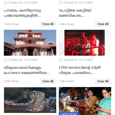
Posted On 16-12-2025
Posted On 16-12-2025
പനമരം, കണിയാമ്പറ്റ
‘പോറ്റിയേ കേറ്റിയേ’
പഞ്ചായത്തുകളിൽ
ഭക്തവികാരം
ബുധനാഴ്ച വിദ്യാഭ്യാസ
വ്രണപ്പെടുത്തിയെന്നു
View All
View All
1 Min Read
1 Min Read
സ്ഥാപനങ്ങൾക്ക് അവധി
ഡിജിപിക്ക് പരാതി; ശക്തമായ
നടപടി വേണമെന്നു
സിപിഐഎമ്മും
Posted On 16-12-2025
Posted On 16-12-2025
തിരുവൈരാണിക്കുളം
CPIM നേതാവിൻ്റെ സ്ത്രീ
മഹാദേവ ക്ഷേത്രത്തിലെ
വിരുദ്ധ പരാമർശം;
നടതുറപ്പ് മഹോത്സവത്തിന്
കേസെടുത്ത് പൊലീസ്
View All
View All
2 Min Read
1 Min Read
ജനുവരി 2 ന് തുടക്കമാകും
LATEST NEWS