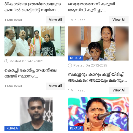
80കാരിയെ ഊൺമേശയുടെ
വെള്ളമാണെന്ന് കരുതി
കാലിൽ കെട്ടിയിട്ട് സ്വർണവും
ആസിഡ് കുടിച്ചു;
പണവും കവർന്നു;
ചികിത്സയിലിരുന്ന ആള്‍
View All
View All
1 Min Read
1 Min Read
കൊച്ചുമകനും സുഹൃത്തും
മരിച്ചു
അറസ്റ്റിൽ
KERALA
Posted On 24-12-2025
Posted On 23-12-2025
കൊച്ചി കോര്‍പ്പറേഷനിലെ
സ്കൂട്ടറും കാറും കൂട്ടിയിടിച്ച്
മേയര്‍ സ്ഥാനം;
അപകടം; അമ്മയും മകനും
കോണ്‍ഗ്രസില്‍ അതൃപതി
View All
മരിച്ചു, മറ്റൊരു മകൻ
1 Min Read
രൂക്ഷം
View All
1 Min Read
ഗുരുതരാവസ്ഥയിൽ
KERALA
KERALA