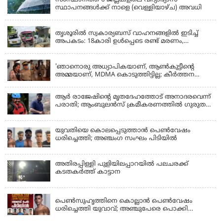
സംസ്ഥാനത്ത് 6 ജില്ലകളിലെ വിദ്യാഭ്യാസ
സ്ഥാപനങ്ങൾക്ക് നാളെ (വെള്ളിയാഴ്ച) അവധി
KERALA
തൃശൂരിൽ സ്വകാര്യബസ് വാഹനങ്ങളില്‍ ഇടിച്ച്
അപകടം: 18കാരി ഉൾപ്പെടെ രണ്ട് മരണം,
പത്തോളം പേർക്ക് പരിക്ക്
KERALA
'ഞാനൊരു അധ്യാപികയാണ്, ആണ്‍കുട്ടീന്റെ
അമ്മയാണ്‌, MDMA കൊടുത്തിട്ടില്ല; കീർത്തന
മാധ്യമങ്ങളോട്; പൊലീസ് കസ്റ്റഡിയിൽ വിട്ട്
കോടതി, ജാമ്യാപേക്ഷ തള്ളി
ആര്‍ രാജേഷിന്റെ മൃതദേഹത്തോട് അനാദരവെന്ന്
പരാതി; ആംബുലന്‍സ് ക്രമീകരണത്തില്‍ ഗുരുതര
വീഴ്ച; മൃതദേഹം ചാവക്കാട് വരെ എത്തിച്ചത്
ഫ്രീസര്‍ സംവിധാനം ഇല്ലാതെയെന്നും ആരോപണം
യുവതിയെ കൊലപ്പെടുത്താൻ പെൺവേഷം
ധരിച്ചെത്തി; അഞ്ചംഗ സംഘം പിടിയിൽ
അതിരപ്പിള്ളി പുളിയിലപ്പാറയിൽ പലചരക്ക്
കടതകർത്ത് കാട്ടാന
KERALA
പെണ്‍സുഹൃത്തിനെ കൊല്ലാന്‍ പെണ്‍വേഷം
ധരിച്ചെത്തി യുവാവ്; അഞ്ചുപേരെ പൊക്കി
പൊലീസ്
KERALA