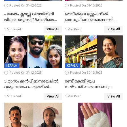
Posted On 31-12-2025
Posted On 31-12-2025
പത്താം ക്ലാസ്സ് വിദ്യാര്‍ഥിനി
റെയിൽവേ സ്റ്റേഷനിൽ
ജീവനൊടുക്കി;15കാരിയെ
ബന്ധുവിനെ കൊണ്ടാക്കി
കണ്ടെത്തിയത്
മടങ്ങുന്നതിനിടെ ടോറസ്സ്
View All
View All
1 Min Read
1 Min Read
കിടപ്പുമുറിയില്‍ തൂങ്ങി മരിച്ച
ലോറി സ്കൂട്ടറിൽ ഇടിച്ചു :
നിലയിൽ
യുവതിക്ക് ദാരുണാന്ത്യം
KERALA
KERALA
Posted On 31-12-2025
Posted On 30-12-2025
5 മാസം മുൻപ് ഇസ്രയേലിൽ
രണ്ട് കോടി രൂപ
ദുരൂഹസാഹചര്യത്തിൽ
നഷ്ടപരിഹാരം വേണം;
മരിച്ചനിലയിൽ കണ്ടെത്തിയ
ജിസിഡിഎക്ക് വക്കീൽ
View All
View All
1 Min Read
1 Min Read
മലയാളി യുവാവിന്റെ ഭാര്യയും
നോട്ടീസയച്ച് ഉമാ തോമസ്
മരിച്ചു