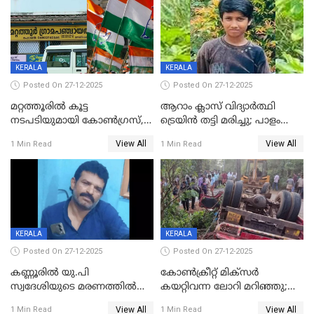
KERALA
KERALA
Posted On 27-12-2025
Posted On 27-12-2025
മറ്റത്തൂരിൽ കൂട്ട
ആറാം ക്ലാസ് വിദ്യാർത്ഥി
നടപടിയുമായി കോണ്‍ഗ്രസ്,
ട്രെയിൻ തട്ടി മരിച്ചു; പാളം
ബിജെപി പാളയത്തിലെത്തിയ
മുറിച്ചുകടക്കുന്നതിനിടെ
View All
View All
1 Min Read
1 Min Read
എട്ട് പേര്‍ ഉള്‍പ്പെടെ
അപകടം മലപ്പുറത്ത്
പത്തുപേരെ പുറത്താക്കി,
ചൊവ്വന്നൂരിലും നടപടി
KERALA
KERALA
Posted On 27-12-2025
Posted On 27-12-2025
കണ്ണൂരിൽ യു.പി
കോണ്‍ക്രീറ്റ് മിക്‌സര്‍
സ്വദേശിയുടെ മരണത്തിൽ
കയറ്റിവന്ന ലോറി മറിഞ്ഞു;
അഞ്ചംഗ സംഘത്തിനെതിരെ
രണ്ടുപേര്‍ക്ക് ദാരുണാന്ത്യം;
View All
View All
1 Min Read
1 Min Read