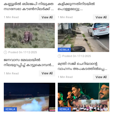
കണ്ണൂരിൽ ബിജെപി നിയുക്ത
കളിക്കുന്നതിനിടയിൽ
നഗരസഭാ കൗൺസിലർക്ക് 36
പൊള്ളലേറ്റു;
വർഷം തടവുശിക്ഷ
ചികിത്സയിലായിരുന്ന രണ്ടാം
View All
View All
1 Min Read
1 Min Read
ക്ലാസ് വിദ്യാർത്ഥിനി മരിച്ചു
KERALA
Posted On 17-12-2025
Posted On 17-12-2025
ജനവാസ മേഖലയില്‍
മന്ത്രി സജി ചെറിയാന്റെ
നിലയുറപ്പിച്ച് കാട്ടുകൊമ്പന്‍
വാഹനം അപകടത്തിൽപ്പെട്ടു;
പടയപ്പ
View All
മന്ത്രിയും സംഘവും
1 Min Read
View All
1 Min Read
രക്ഷപ്പെട്ടത് തലനാരിടയ്ക്ക്
KERALA
KERALA