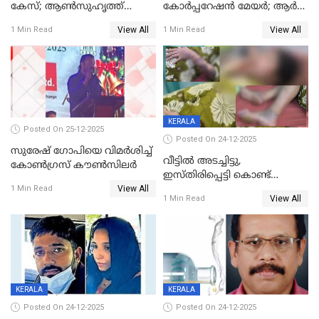
കേസ്; ആണ്‍സുഹൃത്ത്
കോര്‍പ്പറേഷന്‍ മേയർ; ആര്‍
പിടിയില്‍
ശ്രീലേഖയ്ക്ക് മുൻതൂക്കം
View All
View All
1 Min Read
1 Min Read
KERALA
Posted On 25-12-2025
Posted On 24-12-2025
സുരേഷ് ഗോപിയെ വിമര്‍ശിച്ച്
വീട്ടിൽ അടച്ചിട്ടു,
കോണ്‍ഗ്രസ് കൗണ്‍സിലര്‍
ഇസ്തിരിപ്പെട്ടി കൊണ്ട്
View All
പൊള്ളിച്ചു; 8 മാസം
1 Min Read
View All
1 Min Read
ഗർഭിണിയായ യുവതിക്ക് ക്രൂര
മർദനം
KERALA
KERALA
Posted On 24-12-2025
Posted On 24-12-2025