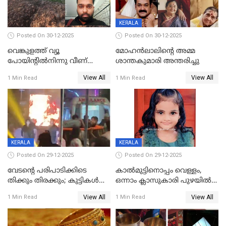
KERALA
Posted On 30-12-2025
Posted On 30-12-2025
വെങ്കുളത്ത് വ്യൂ
മോഹന്‍ലാലിന്‍റെ അമ്മ
പോയിന്റിൽനിന്നു വീണ്
ശാന്തകുമാരി അന്തരിച്ചു
യുവാവ് മരിച്ചു
View All
View All
1 Min Read
1 Min Read
KERALA
KERALA
Posted On 29-12-2025
Posted On 29-12-2025
വേടന്റെ പരിപാടിക്കിടെ
കാൽമുട്ടിനൊപ്പം വെള്ളം,
തിക്കും തിരക്കും; കുട്ടികള്‍
ഒന്നാം ക്ലാസുകാരി പുഴയിൽ
ഉള്‍പ്പെടെ നിരവധി പേര്‍ക്ക്
മുങ്ങി മരിച്ചു; ദാരുണ സംഭവം
View All
View All
1 Min Read
1 Min Read
പരിക്ക്; പാളം മറികടന്ന
കുട്ടികൾക്കൊപ്പം
യുവാവ് ട്രെയിന്‍ തട്ടി മരിച്ചു
കളിക്കുന്നതിനിടെ