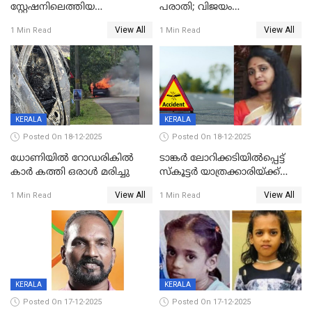
സ്റ്റേഷനിലെത്തിയ
പരാതി; വിജയം
യുവതിയ്ക്ക് മർദ്ദനം; സിഐ
റദ്ദാക്കണമെന്ന് വലിയമരം
View All
View All
1 Min Read
1 Min Read
കരണത്തടിച്ചു; CC ടിവി
വാർഡിലെ എൽഡിഎഫ്
ദൃശ്യങ്ങൾ പുറത്ത്
സ്ഥാനാർത്ഥി
KERALA
KERALA
Posted On 18-12-2025
Posted On 18-12-2025
ധോണിയിൽ റോഡരികിൽ
ടാങ്കർ ലോറിക്കടിയിൽപ്പെട്ട്
കാർ കത്തി ഒരാൾ മരിച്ചു
സ്കൂട്ടർ യാത്രക്കാരിയ്ക്ക്
ദാരുണാന്ത്യം; അപകടം
View All
View All
1 Min Read
1 Min Read
കണ്ടോത്ത് ദേശീയ പാതയിൽ
KERALA
KERALA
Posted On 17-12-2025
Posted On 17-12-2025