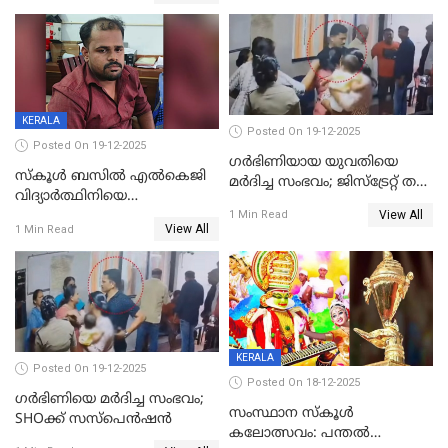
മുറിവുകളെന്ന് പോസ്റ്റ്‌മോർട്ടം
സഹോദരിപുത്രന് ജീവപര്യന്തം
റിപ്പോർട്ട്
KERALA
Posted On 19-12-2025
Posted On 19-12-2025
ഗര്‍ഭിണിയായ യുവതിയെ
സ്കൂൾ ബസിൽ എൽകെജി
മര്‍ദിച്ച സംഭവം; ജിസ്‌ട്രേറ്റ് തല
വിദ്യാര്‍ത്ഥിനിയെ
അന്വേഷണം വേണമെന്ന്
View All
ലൈംഗികമായി ഉപദ്രവിച്ചു;
1 Min Read
യുവതി
View All
1 Min Read
ക്ലീനര്‍ പിടിയിൽ
KERALA
Posted On 19-12-2025
Posted On 18-12-2025
ഗര്‍ഭിണിയെ മർദിച്ച സംഭവം;
സംസ്ഥാന സ്കൂൾ
SHOക്ക് സസ്പെൻഷൻ
കലോത്സവം: പന്തൽ