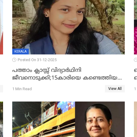
KERALA
Posted On 31-12-2025
പത്താം ക്ലാസ്സ് വിദ്യാര്‍ഥിനി
ജീവനൊടുക്കി;15കാരിയെ കണ്ടെത്തിയത്
ക
കിടപ്പുമുറിയില്‍ തൂങ്ങി മരിച്ച നിലയിൽ
ല
1 Min Read
1
View All
ദ