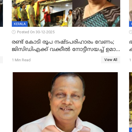
KERALA
Posted On 30-12-2025
രണ്ട് കോടി രൂപ നഷ്ടപരിഹാരം വേണം;
ഭ
ജിസിഡിഎക്ക് വക്കീൽ നോട്ടീസയച്ച് ഉമാ
തോമസ്
1 Min Read
1
View All