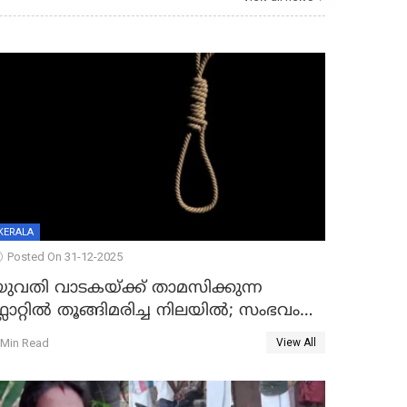
KERALA
Posted On 31-12-2025
യുവതി വാടകയ്ക്ക് താമസിക്കുന്ന
്ലാറ്റില്‍ തൂങ്ങിമരിച്ച നിലയില്‍; സംഭവം
കൈതപ്പൊയിലില്‍
 Min Read
View All