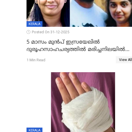
KERALA
Posted On 31-12-2025
5 മാസം മുൻപ് ഇസ്രയേലിൽ
ദുരൂഹസാഹചര്യത്തിൽ മരിച്ചനിലയിൽ
കണ്ടെത്തിയ മലയാളി യുവാവിന്റെ
1 Min Read
View All
ഭാര്യയും മരിച്ചു
KERALA