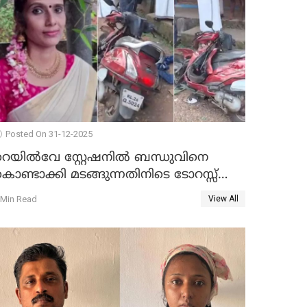
Posted On 31-12-2025
റെയിൽവേ സ്റ്റേഷനിൽ ബന്ധുവിനെ
ൊണ്ടാക്കി മടങ്ങുന്നതിനിടെ ടോറസ്സ്
ോറി സ്കൂട്ടറിൽ ഇടിച്ചു : യുവതിക്ക്
 Min Read
View All
ാരുണാന്ത്യം