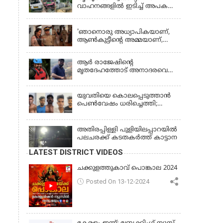
വാഹനങ്ങളില്‍ ഇടിച്ച് അപകടം:
18കാരി ഉൾപ്പെടെ രണ്ട് മരണം,
KERALA
പത്തോളം പേർക്ക് പരിക്ക്
'ഞാനൊരു അധ്യാപികയാണ്,
ആണ്‍കുട്ടീന്റെ അമ്മയാണ്‌,
MDMA കൊടുത്തിട്ടില്ല; കീർത്തന
മാധ്യമങ്ങളോട്; പൊലീസ്
ആര്‍ രാജേഷിന്റെ
കസ്റ്റഡിയിൽ വിട്ട് കോടതി,
മൃതദേഹത്തോട് അനാദരവെന്ന്
ജാമ്യാപേക്ഷ തള്ളി
പരാതി; ആംബുലന്‍സ്
ക്രമീകരണത്തില്‍ ഗുരുതര
വീഴ്ച; മൃതദേഹം ചാവക്കാട്
യുവതിയെ കൊലപ്പെടുത്താൻ
വരെ എത്തിച്ചത് ഫ്രീസര്‍
പെൺവേഷം ധരിച്ചെത്തി;
സംവിധാനം ഇല്ലാതെയെന്നും
അഞ്ചംഗ സംഘം പിടിയിൽ
ആരോപണം
അതിരപ്പിള്ളി പുളിയിലപ്പാറയിൽ
പലചരക്ക് കടതകർത്ത് കാട്ടാന
LATEST DISTRICT VIDEOS
ചക്കുളത്തുകാവ് പൊങ്കാല 2024
Posted On 13-12-2024