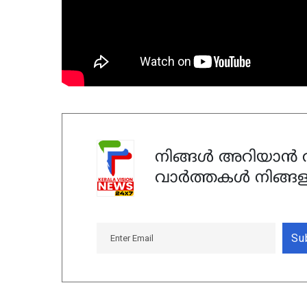
നിങ്ങൾ അറിയാൻ ആ
വാർത്തകൾ നിങ്ങള
Su