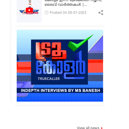
കേരളം ഇന്ന്: ബ്രേക്കിംഗ് ന്യൂസ്,
ലൈവ് വാർത്തകൾ |
കേരളവിഷൻ ന്യൂസ്
Posted On 03-01-2023
View all news