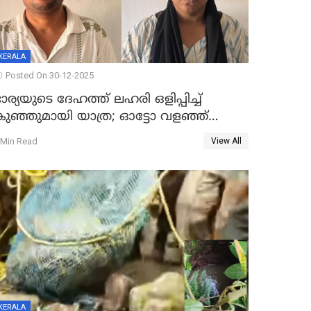
KERALA
Posted On 30-12-2025
ാര്യയുടെ ദേഹത്ത് ലഹരി ഒളിപ്പിച്ച്
കുഞ്ഞുമായി യാത്ര; ഓട്ടോ വളഞ്ഞ്
ദമ്പതികളെ പിടികൂടി പൊലീസ്
 Min Read
View All
KERALA