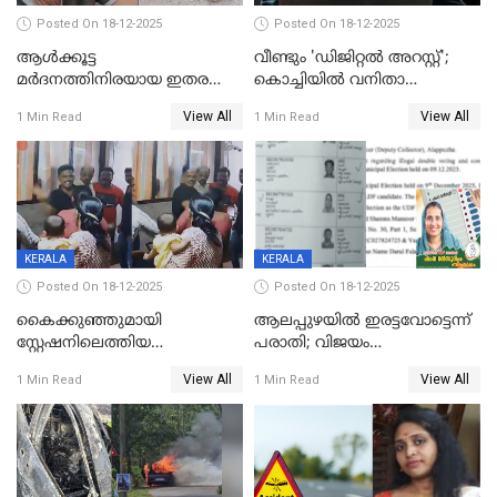
Posted On 18-12-2025
Posted On 18-12-2025
ആൾക്കൂട്ട
വീണ്ടും 'ഡിജിറ്റല്‍ അറസ്റ്റ്';
മർദനത്തിനിരയായ ഇതര
കൊച്ചിയില്‍ വനിതാ
സംസ്ഥാന തൊഴിലാളി മരിച്ചു;
ഡോക്ടര്‍ക്ക് നഷ്ടമായത് 6.38
View All
View All
1 Min Read
1 Min Read
നടുക്കുന്ന സംഭവം
കോടി രൂപ
വാളയാറിൽ
KERALA
KERALA
Posted On 18-12-2025
Posted On 18-12-2025
കൈക്കുഞ്ഞുമായി
ആലപ്പുഴയിൽ ഇരട്ടവോട്ടെന്ന്
സ്റ്റേഷനിലെത്തിയ
പരാതി; വിജയം
യുവതിയ്ക്ക് മർദ്ദനം; സിഐ
റദ്ദാക്കണമെന്ന് വലിയമരം
View All
View All
1 Min Read
1 Min Read
കരണത്തടിച്ചു; CC ടിവി
വാർഡിലെ എൽഡിഎഫ്
ദൃശ്യങ്ങൾ പുറത്ത്
സ്ഥാനാർത്ഥി