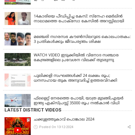
KERALA
14കാരിയെ പീഡിപ്പിച്ച കേസ്: സ്നേഹ മെർലിൻ
നാലാമത്തെ പോക്‌സോ കേസിൽ അറസ്റ്റിലായി
LATEST NEWS
മഞ്ചേരി നഗരസഭ കൗൺസിലറുടെ കൊലപാതകം:
3 പ്രതികൾക്കും ജീവപര്യന്തം ശിക്ഷ
WATCH VIDEO ഇടുക്കിയിൽ വിനോദ സഞ്ചാര
കേന്ദ്രങ്ങളിലെ പ്രവേശന വിലക്ക് തുടരുന്നു
പുലിക്കളി സംഘങ്ങള്‍ക്ക് 24 ലക്ഷം രൂപ;
ധനസഹായ തുക അനുവദിച്ച് ഉത്തരവിറക്കി
KERALA
ഫ്ളൈറ്റ് നേരത്തെ പോയി, യാത്ര മുടങ്ങി,എയർ
ഇന്ത്യ എക്സ്പ്രസ്സ് 35000 രൂപ നൽകാൻ വിധി
LATEST DISTRICT VIDEOS
ചക്കുളത്തുകാവ് പൊങ്കാല 2024
Posted On 13-12-2024