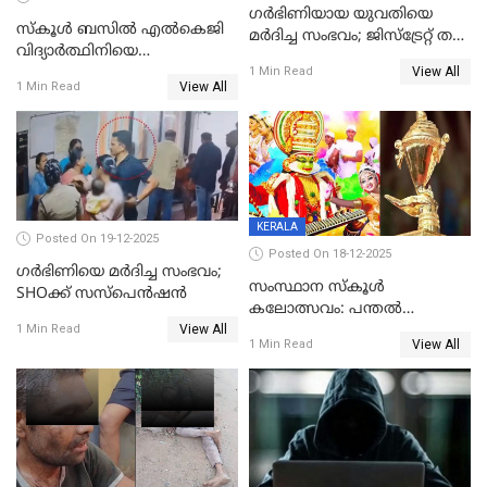
ഗര്‍ഭിണിയായ യുവതിയെ
സ്കൂൾ ബസിൽ എൽകെജി
മര്‍ദിച്ച സംഭവം; ജിസ്‌ട്രേറ്റ് തല
വിദ്യാര്‍ത്ഥിനിയെ
അന്വേഷണം വേണമെന്ന്
View All
ലൈംഗികമായി ഉപദ്രവിച്ചു;
1 Min Read
യുവതി
View All
1 Min Read
ക്ലീനര്‍ പിടിയിൽ
KERALA
Posted On 19-12-2025
Posted On 18-12-2025
ഗര്‍ഭിണിയെ മർദിച്ച സംഭവം;
സംസ്ഥാന സ്കൂൾ
SHOക്ക് സസ്പെൻഷൻ
കലോത്സവം: പന്തൽ
View All
കാൽനാട്ടൽ 20 ന്
1 Min Read
View All
1 Min Read