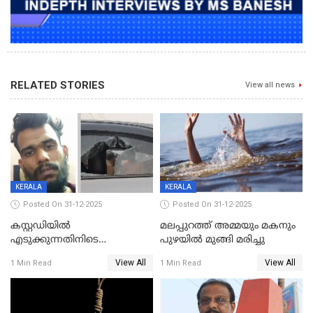
RELATED STORIES
View all news
KERALA
KERALA
Posted On 31-12-2025
Posted On 31-12-2025
കസ്റ്റഡിയിൽ
മലപ്പുറത്ത് അമ്മയും മകനും
എടുക്കുന്നതിനിടെ
പുഴയിൽ മുങ്ങി മരിച്ചു
വിലങ്ങുമായി രക്ഷപ്പെട്ട
View All
View All
1 Min Read
1 Min Read
വധശ്രമക്കേസ് പ്രതി പിടിയിൽ