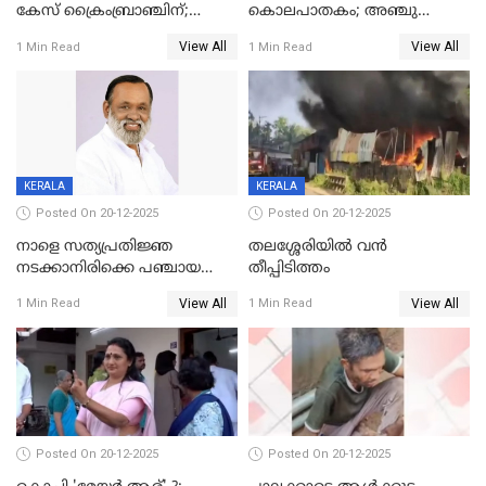
കേസ് ക്രൈംബ്രാഞ്ചിന്;
കൊലപാതകം; അഞ്ചു
DYSPയുടെ നേതൃത്വത്തിൽ
വയസ്സുകാരനെ 'അമ്മ
View All
View All
1 Min Read
1 Min Read
അന്വേഷിക്കും
കഴുത്തുഞെരിച്ച് കൊന്നു
KERALA
KERALA
Posted On 20-12-2025
Posted On 20-12-2025
നാളെ സത്യപ്രതിജ്ഞ
തലശ്ശേരിയിൽ വൻ
നടക്കാനിരിക്കെ പഞ്ചായത്ത്
തീപ്പിടിത്തം
മെമ്പർ മരിച്ചു
View All
View All
1 Min Read
1 Min Read
Posted On 20-12-2025
Posted On 20-12-2025