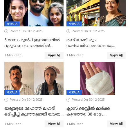
KERALA
KERALA
Posted On 31-12-2025
Posted On 30-12-2025
5 മാസം മുൻപ് ഇസ്രയേലിൽ
രണ്ട് കോടി രൂപ
ദുരൂഹസാഹചര്യത്തിൽ
നഷ്ടപരിഹാരം വേണം;
മരിച്ചനിലയിൽ കണ്ടെത്തിയ
ജിസിഡിഎക്ക് വക്കീൽ
View All
View All
1 Min Read
1 Min Read
മലയാളി യുവാവിന്റെ ഭാര്യയും
നോട്ടീസയച്ച് ഉമാ തോമസ്
മരിച്ചു
KERALA
KERALA
Posted On 30-12-2025
Posted On 30-12-2025
ഭാര്യയുടെ ദേഹത്ത് ലഹരി
ക്ലാസ് ടെസ്റ്റിൽ മാർക്ക്
ഒളിപ്പിച്ച് കുഞ്ഞുമായി യാത്ര;
കുറഞ്ഞു; 38 ഓളം
ഓട്ടോ വളഞ്ഞ് ദമ്പതികളെ
വിദ്യാർഥികളെ ട്യൂഷൻ
View All
View All
1 Min Read
1 Min Read
പിടികൂടി പൊലീസ്
സെന്ററിലെ അധ്യാപകന്‍