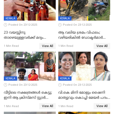
വർഗീസ്
KERALA
KERALA
Posted On 23-12-2025
Posted On 23-12-2025
23 വയസ്സിനു
ആ വലിയ ശ്രമം വിഫലം;
താഴെയുള്ളവർക്ക് മദ്യം
വഴിയരികില്‍ ‌ഡോക്ടര്‍മാര്‍
നൽകിയതിനെതിരെ കർശന
ശസ്ത്രക്രിയ നടത്തിയ ലിനു
View All
View All
1 Min Read
1 Min Read
നടപടി;സ്ഥാപനങ്ങൾക്കെതിരെ
മരണത്തിന് കീഴടങ്ങി
രണ്ട് കേസുകൾ
KERALA
KERALA
Posted On 23-12-2025
Posted On 23-12-2025
വീട്ടിലെ നക്ഷത്രങ്ങൾ കെട്ടു;
വി.കെ മിനി മോളും ഷൈനി
ഇനി ആ ക്രിസ്മസ് സ്റ്റാർ
മാത്യുവും കൊച്ചി മേയർ പദം
മാത്രം; പൈതങ്ങൾക്ക്
പങ്കിടും; ദീപ്തി മേരി വർഗീസ്
View All
View All
1 Min Read
1 Min Read
വേണ്ടിയുള്ള
മേയറാകില്ല
പിടിവലിക്കിടയിൽ