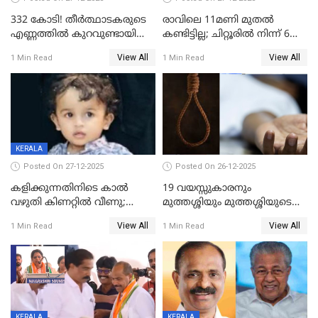
332 കോടി! തീർത്ഥാടകരുടെ
രാവിലെ 11മണി മുതൽ
എണ്ണത്തിൽ കുറവുണ്ടായിട്ടും
കണ്ടിട്ടില്ല; ചിറ്റൂരിൽ നിന്ന് 6
ശബരിമലയിൽ വരുമാനം
വയസ്സുകാരനെ കാണാതായി
View All
View All
1 Min Read
1 Min Read
കുതിച്ചുയരുന്നു
KERALA
Posted On 27-12-2025
Posted On 26-12-2025
കളിക്കുന്നതിനിടെ കാൽ
19 വയസ്സുകാരനും
വഴുതി കിണറ്റിൽ വീണു;
മുത്തശ്ശിയും മുത്തശ്ശിയുടെ
ഒന്നര വയസ്സുകാരന്
സഹോദരിയും വീട്ടിൽ തൂങ്ങി
View All
View All
1 Min Read
1 Min Read
ദാരുണാന്ത്യം
മരിച്ചനിലയിൽ
KERALA
KERALA