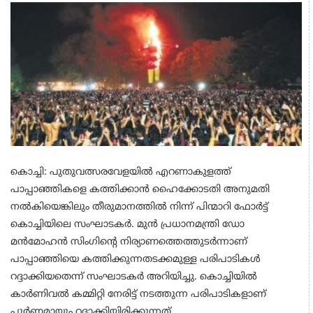
കൊച്ചി: പുതുവത്സരവേളയിൽ എറണാകുളത്ത്
പാപ്പാഞ്ഞികളെ കത്തിക്കാൻ ഹൈക്കോടതി അനുമതി
നൽകിയെങ്കിലും തീരുമാനത്തിൽ നിന്ന് പിന്മാറി ഫോർട്ട്
കൊച്ചിയിലെ സംഘാടകർ. മുൻ പ്രധാനമന്ത്രി ഡോ
മൻമോഹൻ സിംഗിന്റെ നിര്യാണത്തെത്തുടർന്നാണ്
പാപ്പാഞ്ഞിയെ കത്തിക്കുന്നതടക്കമുള്ള പരിപാടികൾ
റദ്ദാക്കിയതെന്ന് സംഘാടകർ അറിയിച്ചു. കൊച്ചിയിൽ
കാർണിവൽ കമ്മിറ്റി നേരിട്ട് നടത്തുന്ന പരിപാടികളാണ്
പൂർണമായും റദ്ദാക്കിയിരിക്കുന്നത്.