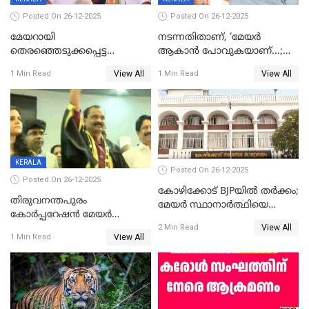
Posted On 26-12-2025
Posted On 26-12-2025
മേയറായി
നടന്നതിതാണ്, ‘മേയർ
തെരഞ്ഞെടുക്കപ്പെട്ട
ആകാൻ പോവുകയാണ്...;
ശേഷമുള്ള പി ഇന്ദിരയുടെ
ആവട്ടെ, അഭിനന്ദനങ്ങൾ’;
View All
View All
1 Min Read
1 Min Read
ആദ്യ വോട്ട് അസാധു; കണ്ണൂർ
മുഖ്യമന്ത്രിയുടെ ഓഫീസ്
ഡെപ്യൂട്ടി മേയർ സ്ഥാനത്ത്
തന്നെ വിശദീകരിയ്ക്കുന്നു;
താഹിറിന് വിജയം
സത്യമിതാണ്
KERALA
Posted On 26-12-2025
Posted On 26-12-2025
കോഴിക്കോട് BJPയിൽ തർക്കം;
തിരുവനന്തപുരം
മേയർ സ്ഥാനാർത്ഥിയെ
കോര്‍പ്പറേഷന്‍ മേയര്‍
പരസ്യമായി പ്രഖ്യാപിച്ചില്ല
View All
തെരഞ്ഞെടുപ്പ്; സിപിഐഎം
2 Min Read
View All
1 Min Read
ഹൈക്കോടതിയിലേക്ക്;
സത്യപ്രതിജ്ഞ ചടങ്ങില്‍
ചട്ടലംഘനമെന്ന് പാർട്ടി