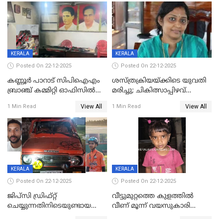
KERALA
KERALA
Posted On 22-12-2025
Posted On 22-12-2025
കണ്ണൂർ പാറാട് സിപിഐഎം
ശസ്ത്രക്രിയയ്‌ക്കിടെ യുവതി
ബ്രാഞ്ച് കമ്മിറ്റി ഓഫിസിൽ
മരിച്ചു; ചികിത്സാപ്പിഴവ്
തീയിട്ടു; നേതാക്കളുടെ
ആരോപിച്ച് ബന്ധുക്കൾ;
View All
View All
1 Min Read
1 Min Read
ചിത്രങ്ങളടക്കം കത്തിയ
സംഭവം മാവേലിക്കരയിൽ
നിലയിൽ
KERALA
KERALA
Posted On 22-12-2025
Posted On 22-12-2025
ജിപ്സി ഡ്രിഫ്റ്റ്
വീട്ടുമുറ്റത്തെ കുളത്തിൽ
ചെയ്യുന്നതിനിടെയുണ്ടായ
വീണ് മൂന്ന് വയസുകാരി
അപകടം; 14 വയസുകാരന്
മരിച്ചു