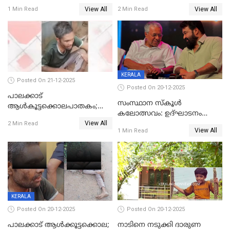
കണ്ടെത്തി
ഭക്തർക്ക്
View All
View All
1 Min Read
2 Min Read
കാഴ്ചാനുഭവമൊരുക്കി
ശബരീ നന്ദനം
KERALA
Posted On 21-12-2025
Posted On 20-12-2025
പാലക്കാട്‌
സംസ്ഥാന സ്കൂൾ
ആൾകൂട്ടക്കൊലപാതകം;
കലോത്സവം: ഉദ്ഘാടനം
അന്വേഷണം
View All
മുഖ്യമന്ത്രി, സമാപനത്തിൽ
2 Min Read
ഊർജ്ജിതമാക്കിമാക്കി
View All
1 Min Read
മുഖ്യാതിഥിയായി
ക്രൈംബ്രാഞ്ച്
മോഹൻലാൽ
KERALA
Posted On 20-12-2025
Posted On 20-12-2025
പാലക്കാട് ആൾക്കൂട്ടക്കൊല;
നാടിനെ നടുക്കി ദാരുണ