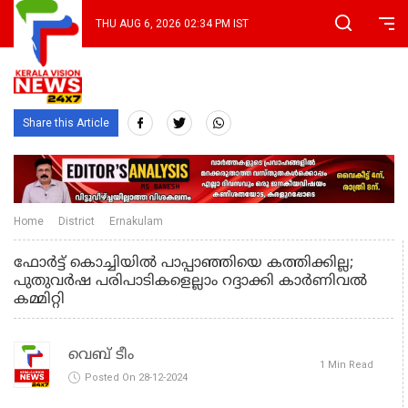
THU AUG 6, 2026 02:34 PM IST
Share this Article
Home
District
Ernakulam
ഫോർട്ട് കൊച്ചിയിൽ പാപ്പാഞ്ഞിയെ കത്തിക്കില്ല;
പുതുവർഷ പരിപാടികളെല്ലാം റദ്ദാക്കി കാർണിവൽ
കമ്മിറ്റി
വെബ് ടീം
1 Min Read
Posted On 28-12-2024