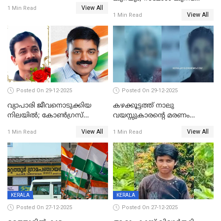
സ്വർണവിലയിൽ ഇടിവ്
View All
പിടികൂടി; ബാറിന് 25,000 രൂപ
1 Min Read
View All
1 Min Read
പിഴ
Posted On 29-12-2025
Posted On 29-12-2025
വ്യാപാരി ജീവനൊടുക്കിയ
കഴക്കൂട്ടത്ത് നാലു
നിലയില്‍; കോണ്‍ഗ്രസ്
വയസ്സുകാരന്റെ മരണം
കൗണ്‍സിലറുടെ
കൊലപാതകം: അമ്മയും
View All
View All
1 Min Read
1 Min Read
മാനസികപീഡനമെന്ന് കുറിപ്പ്
സുഹൃത്തും പൊലീസ്
കസ്റ്റഡിയിൽ
KERALA
KERALA
Posted On 27-12-2025
Posted On 27-12-2025