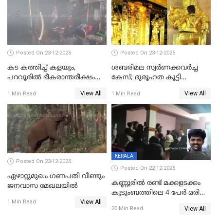
അപ്പൂപ്പനെതിരെ പോക്സോ
കേസ് ഒടുവിൽ 4 ജീവനുകൾ
പൊലിഞ്ഞു
Posted On 23-12-2025
Posted On 23-12-2025
കട കത്തിച്ച് കളയും,
ശബരിമല സ്വര്‍ണക്കവര്‍ച്ച
പറവൂരില്‍ ഭീകരാന്തരീക്ഷം
കേസ്; ദുരൂഹത കൂട്ടി
സൃഷ്ടിച്ച് കുട്ടി ലഹരിസംഘം
വിദേശവ്യവസായിയുടെ മൊഴി
View All
View All
1 Min Read
1 Min Read
KERALA
Posted On 23-12-2025
Posted On 22-12-2025
ഏഴാറ്റുമുഖം ഗണപതി വീണ്ടും
കണ്ണൂരിൽ രണ്ട് മക്കളടക്കം
ജനവാസ മേഖലയിൽ
കുടുംബത്തിലെ 4 പേർ മരിച്ച
View All
നിലയിൽ
1 Min Read
View All
30 Min Read