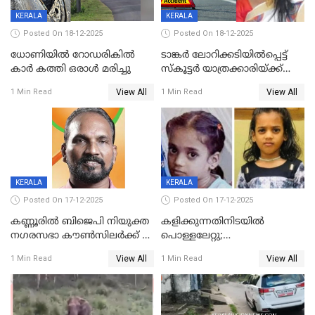
KERALA
KERALA
Posted On 18-12-2025
Posted On 18-12-2025
ധോണിയിൽ റോഡരികിൽ
ടാങ്കർ ലോറിക്കടിയിൽപ്പെട്ട്
കാർ കത്തി ഒരാൾ മരിച്ചു
സ്കൂട്ടർ യാത്രക്കാരിയ്ക്ക്
ദാരുണാന്ത്യം; അപകടം
View All
View All
1 Min Read
1 Min Read
കണ്ടോത്ത് ദേശീയ പാതയിൽ
KERALA
KERALA
Posted On 17-12-2025
Posted On 17-12-2025
കണ്ണൂരിൽ ബിജെപി നിയുക്ത
കളിക്കുന്നതിനിടയിൽ
നഗരസഭാ കൗൺസിലർക്ക് 36
പൊള്ളലേറ്റു;
വർഷം തടവുശിക്ഷ
ചികിത്സയിലായിരുന്ന രണ്ടാം
View All
View All
1 Min Read
1 Min Read
ക്ലാസ് വിദ്യാർത്ഥിനി മരിച്ചു