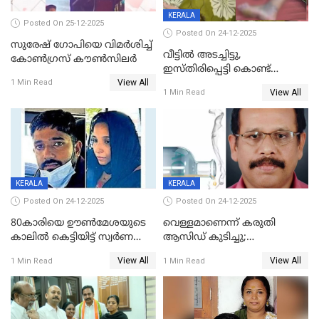
KERALA
Posted On 25-12-2025
Posted On 24-12-2025
സുരേഷ് ഗോപിയെ വിമര്‍ശിച്ച്
വീട്ടിൽ അടച്ചിട്ടു,
കോണ്‍ഗ്രസ് കൗണ്‍സിലര്‍
ഇസ്തിരിപ്പെട്ടി കൊണ്ട്
View All
പൊള്ളിച്ചു; 8 മാസം
1 Min Read
View All
1 Min Read
ഗർഭിണിയായ യുവതിക്ക് ക്രൂര
മർദനം
KERALA
KERALA
Posted On 24-12-2025
Posted On 24-12-2025
80കാരിയെ ഊൺമേശയുടെ
വെള്ളമാണെന്ന് കരുതി
കാലിൽ കെട്ടിയിട്ട് സ്വർണവും
ആസിഡ് കുടിച്ചു;
പണവും കവർന്നു;
ചികിത്സയിലിരുന്ന ആള്‍
View All
View All
1 Min Read
1 Min Read
കൊച്ചുമകനും സുഹൃത്തും
മരിച്ചു
അറസ്റ്റിൽ