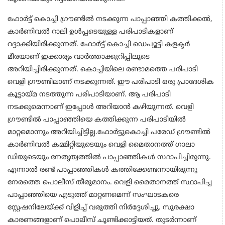
ഫോർട്ട് കൊച്ചി ഗ്രൗണ്ടിൽ നടക്കുന്ന പാപ്പാഞ്ഞി കത്തിക്കൽ,
കാർണിവൽ റാലി ഉൾപ്പടെയുള്ള പരിപാടികളാണ്
റദ്ദാക്കിയിരിക്കുന്നത്. ഫോർട്ട് കൊച്ചി ഡെപ്യൂട്ടി കളക്ടർ
മീരയാണ് ഇക്കാര്യം വാർത്താക്കുറിപ്പിലൂടെ
അറിയിച്ചിരിക്കുന്നത്. കൊച്ചിയിലെ രണ്ടാമത്തെ പരിപാടി
വെളി ഗ്രൗണ്ടിലാണ് നടക്കുന്നത്. ഈ പരിപാടി ഒരു പ്രാദേശിക
കൂട്ടായ്മ നടത്തുന്ന പരിപാടിയാണ്. ആ പരിപാടി
നടക്കുമെന്നാണ് ഇപ്പോൾ അറിയാൻ കഴിയുന്നത്. വെളി
ഗ്രൗണ്ടിൽ പാപ്പാഞ്ഞിയെ കത്തിക്കുന്ന പരിപാടിയിൽ
മാറ്റമൊന്നും അറിയിച്ചിട്ടില്ല.ഫോർട്ടുകൊച്ചി പരേഡ് ഗ്രൗണ്ടിൽ
കാർണിവൽ കമ്മിറ്റിയുടെയും വെളി മൈതാനത്ത് ഗാലാ
ഡിയുടെയും നേതൃത്വത്തിൽ പാപ്പാഞ്ഞികൾ സ്ഥാപിച്ചിരുന്നു.
എന്നാൽ രണ്ട് പാപ്പാഞ്ഞികൾ കത്തിക്കേണ്ടന്നായിരുന്നു
നേരത്തെ പൊലീസ് തീരുമാനം. വെളി മൈതാനത്ത് സ്ഥാപിച്ച
പാപ്പാഞ്ഞിയെ എടുത്ത് മാറ്റണമെന്ന് സംഘാടകരെ
സ്റ്റേഷനിലേയ്ക്ക് വിളിച്ച് വരുത്തി നിർദ്ദേശിച്ചു. സുരക്ഷാ
കാരണങ്ങളാണ് പൊലീസ് ചൂണ്ടിക്കാട്ടിയത്. തുടർന്നാണ്