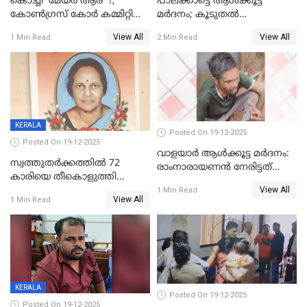
കൊച്ചി 'മേയർ ആര്' ?;
പാലക്കാട്ടെ ആള്‍ക്കൂട്ട
കോണ്‍ഗ്രസ് കോര്‍ കമ്മിറ്റി
മര്‍ദനം; കൂടുതല്‍
യോഗം ചൊവ്വാഴ്ച
അറസ്റ്റുണ്ടാവും, മര്‍ദിച്ചത് 15
View All
View All
1 Min Read
2 Min Read
അംഗ സംഘമെന്ന് വിവരം
KERALA
Posted On 19-12-2025
Posted On 19-12-2025
വാളയാർ ആൾക്കൂട്ട മർദനം:
സ്വത്തുതര്‍ക്കത്തില്‍ 72
രാംനാരായണൻ നേരിട്ടത്
കാരിയെ തീകൊളുത്തി
കൊടും ക്രൂരത; ശരീരത്തിൽ
View All
കൊന്നു;
1 Min Read
നാൽപ്പതിലേറെ
View All
1 Min Read
ക്രൂരകൊലപാതകത്തില്‍
മുറിവുകളെന്ന് പോസ്റ്റ്‌മോർട്ടം
സഹോദരിപുത്രന് ജീവപര്യന്തം
റിപ്പോർട്ട്
KERALA
Posted On 19-12-2025
Posted On 19-12-2025