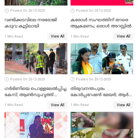
Posted On 26-12-2025
Posted On 25-12-2025
വണ്ടിക്കടവിലെ നരഭോജി
കരോള്‍ സംഘത്തിന് നേരെ
കടുവ കൂട്ടിലായി
ആക്രമണം; ഒരാള്‍ അറസ്റ്റില്‍
View All
View All
1 Min Read
1 Min Read
Posted On 25-12-2025
Posted On 25-12-2025
ഗര്‍ഭിണിയെ പൊള്ളലേല്‍പ്പിച്ച
തിരുവനന്തപുരം
കേസ്; ആണ്‍സുഹൃത്ത്
കോര്‍പ്പറേഷന്‍ മേയർ; ആര്‍
പിടിയില്‍
ശ്രീലേഖയ്ക്ക് മുൻതൂക്കം
View All
View All
1 Min Read
1 Min Read