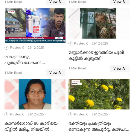
View All
View All
1 Min Read
1 Min Read
ദാരുണാന്ത്യം; ജീപ്സി
ഓടിച്ചയാൾ അറസ്റ്റിൽ.
Posted On 21-12-2025
Posted On 22-12-2025
മണ്ണാർക്കാട് ഇറങ്ങിയ പുലി
രാജ്യത്താദ്യം;
കൂട്ടിൽ കുടുങ്ങി
പുതുജീവനേകാൻ
View All
ഷിബുവിന്റെ ഹൃദയം
1 Min Read
View All
1 Min Read
എറണാകുളം സർക്കാർ
ജനറൽ
ആശുപത്രിയിലെത്തിച്ചു
Posted On 21-12-2025
Posted On 21-12-2025
കാസർഗോഡ് 80 കാരിയെ
ഭക്തിയും പ്രകൃതിയും
വീട്ടിൽ മരിച്ച നിലയിൽ
ഒന്നാകുന്ന അപൂര്‍വ്വ കാഴ്ച;