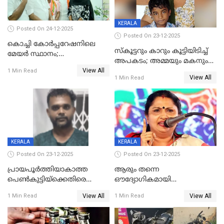
KERALA
Posted On 24-12-2025
Posted On 23-12-2025
കൊച്ചി കോര്‍പ്പറേഷനിലെ
സ്കൂട്ടറും കാറും കൂട്ടിയിടിച്ച്
മേയര്‍ സ്ഥാനം;
അപകടം; അമ്മയും മകനും
കോണ്‍ഗ്രസില്‍ അതൃപതി
View All
മരിച്ചു, മറ്റൊരു മകൻ
1 Min Read
രൂക്ഷം
View All
1 Min Read
ഗുരുതരാവസ്ഥയിൽ
KERALA
KERALA
Posted On 23-12-2025
Posted On 23-12-2025
പ്രായപൂർത്തിയാകാത്ത
ആരും തന്നെ
പെൺകുട്ടിയ്ക്കെതിരെ
ഔദ്യോഗികമായി
ലൈംഗികാതിക്രമം; 36കാരന്
അറിയിച്ചിട്ടില്ല, മേയറെ
View All
View All
1 Min Read
1 Min Read
59 വർഷം തടവും 90,൦൦൦ രൂപ
കണ്ടെത്താൻ ഇന്ന് കോർ
പിഴയും ശിക്ഷ
കമ്മിറ്റി കൂടിയില്ല';
അതൃപ്തിയുമായി ദീപ്തി മേരി