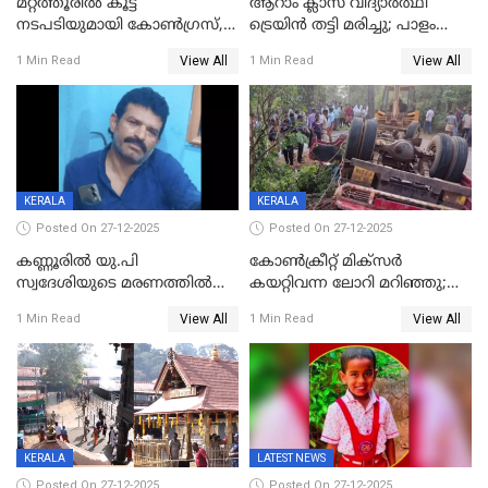
മറ്റത്തൂരിൽ കൂട്ട
ആറാം ക്ലാസ് വിദ്യാർത്ഥി
നടപടിയുമായി കോണ്‍ഗ്രസ്,
ട്രെയിൻ തട്ടി മരിച്ചു; പാളം
ബിജെപി പാളയത്തിലെത്തിയ
മുറിച്ചുകടക്കുന്നതിനിടെ
View All
View All
1 Min Read
1 Min Read
എട്ട് പേര്‍ ഉള്‍പ്പെടെ
അപകടം മലപ്പുറത്ത്
പത്തുപേരെ പുറത്താക്കി,
ചൊവ്വന്നൂരിലും നടപടി
KERALA
KERALA
Posted On 27-12-2025
Posted On 27-12-2025
കണ്ണൂരിൽ യു.പി
കോണ്‍ക്രീറ്റ് മിക്‌സര്‍
സ്വദേശിയുടെ മരണത്തിൽ
കയറ്റിവന്ന ലോറി മറിഞ്ഞു;
അഞ്ചംഗ സംഘത്തിനെതിരെ
രണ്ടുപേര്‍ക്ക് ദാരുണാന്ത്യം;
View All
View All
1 Min Read
1 Min Read
കേസ്; തർക്കമുണ്ടായത്
അപകടം കണ്ണൂരിൽ
ഫേഷ്യലിന് 300 രൂപ
ആവശ്യപ്പെട്ടതിനെച്ചൊല്ലി
KERALA
LATEST NEWS
Posted On 27-12-2025
Posted On 27-12-2025