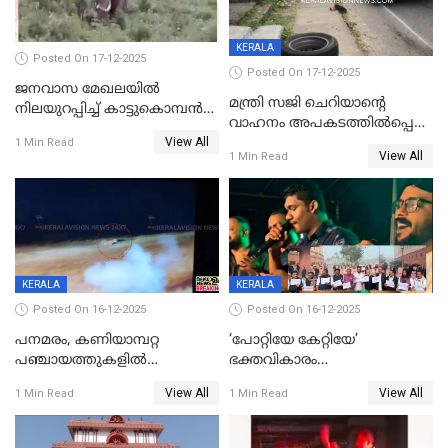
KERALA
Posted On 17-12-2025
Posted On 17-12-2025
ജനവാസ മേഖലയില്‍
മന്ത്രി സജി ചെറിയാന്റെ
നിലയുറപ്പിച്ച് കാട്ടുകൊമ്പന്‍
വാഹനം അപകടത്തിൽപ്പെട്ടു;
പടയപ്പ
View All
മന്ത്രിയും സംഘവും
1 Min Read
View All
1 Min Read
രക്ഷപ്പെട്ടത് തലനാരിടയ്ക്ക്
KERALA
KERALA
Posted On 16-12-2025
Posted On 16-12-2025
പനമരം, കണിയാമ്പറ്റ
‘പോറ്റിയേ കേറ്റിയേ’
പഞ്ചായത്തുകളിൽ
ഭക്തവികാരം
ബുധനാഴ്ച വിദ്യാഭ്യാസ
വ്രണപ്പെടുത്തിയെന്നു
View All
View All
1 Min Read
1 Min Read
സ്ഥാപനങ്ങൾക്ക് അവധി
ഡിജിപിക്ക് പരാതി; ശക്തമായ
നടപടി വേണമെന്നു
സിപിഐഎമ്മും