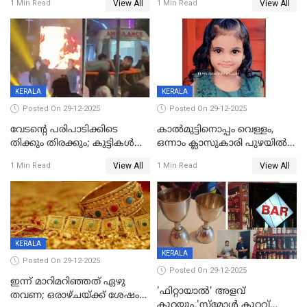
View All
View All
1 Min Read
1 Min Read
KERALA
KERALA
Posted On 29-12-2025
Posted On 29-12-2025
വേടന്റെ പരിപാടിക്കിടെ
കാൽമുട്ടിനൊപ്പം വെള്ളം,
തിക്കും തിരക്കും; കുട്ടികള്‍
ഒന്നാം ക്ലാസുകാരി പുഴയിൽ
ഉള്‍പ്പെടെ നിരവധി പേര്‍ക്ക്
മുങ്ങി മരിച്ചു; ദാരുണ സംഭവം
View All
View All
1 Min Read
1 Min Read
പരിക്ക്; പാളം മറികടന്ന
കുട്ടികൾക്കൊപ്പം
യുവാവ് ട്രെയിന്‍ തട്ടി മരിച്ചു
കളിക്കുന്നതിനിടെ
KERALA
KERALA
Posted On 29-12-2025
Posted On 29-12-2025
ഇന്ന് മാറിമറിഞ്ഞത് ഏഴു
'ഫിറ്റായാൽ' അളവ്
തവണ; ഒരാഴ്ചയ്ക്ക് ശേഷം
കുറയും,'സ്‌മോൾ കുറവ്