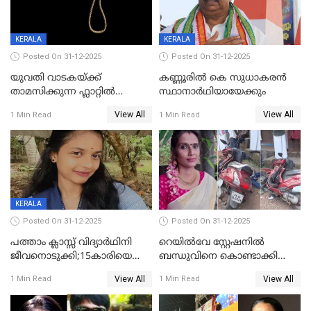
KERALA
KERALA
Posted On 31-12-2025
Posted On 31-12-2025
യുവതി വാടകയ്ക്ക്
കണ്ണൂരിൽ കെ സുധാകരൻ
താമസിക്കുന്ന ഫ്ലാറ്റില്‍
സ്ഥാനാർഥിയായേക്കും
തൂങ്ങിമരിച്ച നിലയില്‍;
View All
View All
1 Min Read
1 Min Read
സംഭവം കൈതപ്പൊയിലില്‍
KERALA
Posted On 31-12-2025
Posted On 31-12-2025
പത്താം ക്ലാസ്സ് വിദ്യാര്‍ഥിനി
റെയിൽവേ സ്റ്റേഷനിൽ
ജീവനൊടുക്കി;15കാരിയെ
ബന്ധുവിനെ കൊണ്ടാക്കി
കണ്ടെത്തിയത്
മടങ്ങുന്നതിനിടെ ടോറസ്സ്
View All
View All
1 Min Read
1 Min Read
കിടപ്പുമുറിയില്‍ തൂങ്ങി മരിച്ച
ലോറി സ്കൂട്ടറിൽ ഇടിച്ചു :
നിലയിൽ
യുവതിക്ക് ദാരുണാന്ത്യം