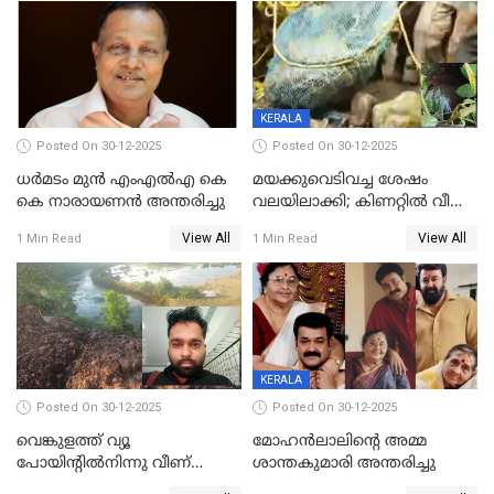
മർദിച്ചതായി പരാതി
KERALA
Posted On 30-12-2025
Posted On 30-12-2025
ധർമടം മുൻ എംഎല്‍എ കെ
മയക്കുവെടിവച്ച ശേഷം
കെ നാരായണന്‍ അന്തരിച്ചു
വലയിലാക്കി; കിണറ്റിൽ വീണ
കടുവയെ പുറത്തെത്തിച്ചു
View All
View All
1 Min Read
1 Min Read
KERALA
Posted On 30-12-2025
Posted On 30-12-2025
വെങ്കുളത്ത് വ്യൂ
മോഹന്‍ലാലിന്‍റെ അമ്മ
പോയിന്റിൽനിന്നു വീണ്
ശാന്തകുമാരി അന്തരിച്ചു
യുവാവ് മരിച്ചു