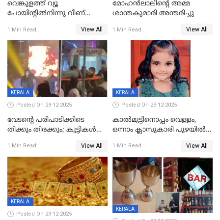
വെങ്കുളത്ത് വ്യൂ
മോഹന്‍ലാലിന്‍റെ അമ്മ
പോയിന്റിൽനിന്നു വീണ്
ശാന്തകുമാരി അന്തരിച്ചു
യുവാവ് മരിച്ചു
View All
View All
1 Min Read
1 Min Read
KERALA
KERALA
Posted On 29-12-2025
Posted On 29-12-2025
വേടന്റെ പരിപാടിക്കിടെ
കാൽമുട്ടിനൊപ്പം വെള്ളം,
തിക്കും തിരക്കും; കുട്ടികള്‍
ഒന്നാം ക്ലാസുകാരി പുഴയിൽ
ഉള്‍പ്പെടെ നിരവധി പേര്‍ക്ക്
മുങ്ങി മരിച്ചു; ദാരുണ സംഭവം
View All
View All
1 Min Read
1 Min Read
പരിക്ക്; പാളം മറികടന്ന
കുട്ടികൾക്കൊപ്പം
യുവാവ് ട്രെയിന്‍ തട്ടി മരിച്ചു
കളിക്കുന്നതിനിടെ
KERALA
KERALA
Posted On 29-12-2025