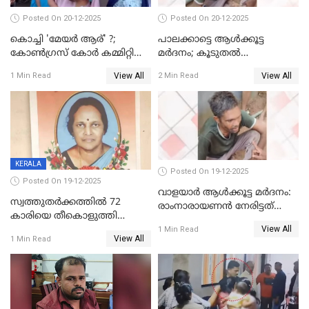
Posted On 20-12-2025
Posted On 20-12-2025
കൊച്ചി 'മേയർ ആര്' ?;
പാലക്കാട്ടെ ആള്‍ക്കൂട്ട
കോണ്‍ഗ്രസ് കോര്‍ കമ്മിറ്റി
മര്‍ദനം; കൂടുതല്‍
യോഗം ചൊവ്വാഴ്ച
അറസ്റ്റുണ്ടാവും, മര്‍ദിച്ചത് 15
View All
View All
1 Min Read
2 Min Read
അംഗ സംഘമെന്ന് വിവരം
KERALA
Posted On 19-12-2025
Posted On 19-12-2025
വാളയാർ ആൾക്കൂട്ട മർദനം:
സ്വത്തുതര്‍ക്കത്തില്‍ 72
രാംനാരായണൻ നേരിട്ടത്
കാരിയെ തീകൊളുത്തി
കൊടും ക്രൂരത; ശരീരത്തിൽ
View All
കൊന്നു;
1 Min Read
നാൽപ്പതിലേറെ
View All
1 Min Read
ക്രൂരകൊലപാതകത്തില്‍
മുറിവുകളെന്ന് പോസ്റ്റ്‌മോർട്ടം
സഹോദരിപുത്രന് ജീവപര്യന്തം
റിപ്പോർട്ട്