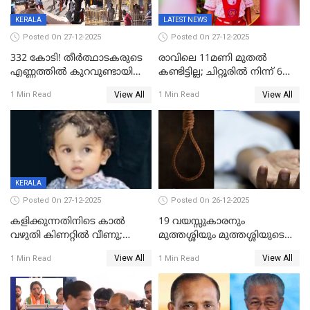
KERALA
LATEST NEWS
Posted On 27-12-2025
Posted On 27-12-2025
332 കോടി! തീർത്ഥാടകരുടെ
രാവിലെ 11മണി മുതൽ
എണ്ണത്തിൽ കുറവുണ്ടായിട്ടും
കണ്ടിട്ടില്ല; ചിറ്റൂരിൽ നിന്ന് 6
ശബരിമലയിൽ വരുമാനം
വയസ്സുകാരനെ കാണാതായി
View All
View All
1 Min Read
1 Min Read
കുതിച്ചുയരുന്നു
KERALA
Posted On 27-12-2025
Posted On 26-12-2025
കളിക്കുന്നതിനിടെ കാൽ
19 വയസ്സുകാരനും
വഴുതി കിണറ്റിൽ വീണു;
മുത്തശ്ശിയും മുത്തശ്ശിയുടെ
ഒന്നര വയസ്സുകാരന്
സഹോദരിയും വീട്ടിൽ തൂങ്ങി
View All
View All
1 Min Read
1 Min Read
ദാരുണാന്ത്യം
മരിച്ചനിലയിൽ