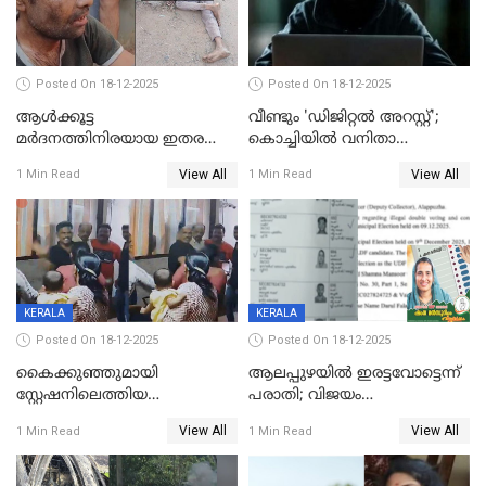
Posted On 18-12-2025
Posted On 18-12-2025
ആൾക്കൂട്ട
വീണ്ടും 'ഡിജിറ്റല്‍ അറസ്റ്റ്';
മർദനത്തിനിരയായ ഇതര
കൊച്ചിയില്‍ വനിതാ
സംസ്ഥാന തൊഴിലാളി മരിച്ചു;
ഡോക്ടര്‍ക്ക് നഷ്ടമായത് 6.38
View All
View All
1 Min Read
1 Min Read
നടുക്കുന്ന സംഭവം
കോടി രൂപ
വാളയാറിൽ
KERALA
KERALA
Posted On 18-12-2025
Posted On 18-12-2025
കൈക്കുഞ്ഞുമായി
ആലപ്പുഴയിൽ ഇരട്ടവോട്ടെന്ന്
സ്റ്റേഷനിലെത്തിയ
പരാതി; വിജയം
യുവതിയ്ക്ക് മർദ്ദനം; സിഐ
റദ്ദാക്കണമെന്ന് വലിയമരം
View All
View All
1 Min Read
1 Min Read
കരണത്തടിച്ചു; CC ടിവി
വാർഡിലെ എൽഡിഎഫ്
ദൃശ്യങ്ങൾ പുറത്ത്
സ്ഥാനാർത്ഥി