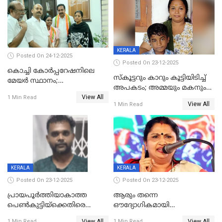
അറസ്റ്റിൽ
KERALA
Posted On 24-12-2025
Posted On 23-12-2025
കൊച്ചി കോര്‍പ്പറേഷനിലെ
സ്കൂട്ടറും കാറും കൂട്ടിയിടിച്ച്
മേയര്‍ സ്ഥാനം;
അപകടം; അമ്മയും മകനും
കോണ്‍ഗ്രസില്‍ അതൃപതി
View All
മരിച്ചു, മറ്റൊരു മകൻ
1 Min Read
രൂക്ഷം
View All
1 Min Read
ഗുരുതരാവസ്ഥയിൽ
KERALA
KERALA
Posted On 23-12-2025
Posted On 23-12-2025
പ്രായപൂർത്തിയാകാത്ത
ആരും തന്നെ
പെൺകുട്ടിയ്ക്കെതിരെ
ഔദ്യോഗികമായി
ലൈംഗികാതിക്രമം; 36കാരന്
അറിയിച്ചിട്ടില്ല, മേയറെ
View All
View All
1 Min Read
1 Min Read