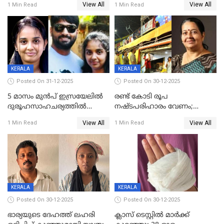
View All
View All
1 Min Read
1 Min Read
കിടപ്പുമുറിയില്‍ തൂങ്ങി മരിച്ച
ലോറി സ്കൂട്ടറിൽ ഇടിച്ചു :
നിലയിൽ
യുവതിക്ക് ദാരുണാന്ത്യം
KERALA
KERALA
Posted On 31-12-2025
Posted On 30-12-2025
5 മാസം മുൻപ് ഇസ്രയേലിൽ
രണ്ട് കോടി രൂപ
ദുരൂഹസാഹചര്യത്തിൽ
നഷ്ടപരിഹാരം വേണം;
മരിച്ചനിലയിൽ കണ്ടെത്തിയ
ജിസിഡിഎക്ക് വക്കീൽ
View All
View All
1 Min Read
1 Min Read
മലയാളി യുവാവിന്റെ ഭാര്യയും
നോട്ടീസയച്ച് ഉമാ തോമസ്
മരിച്ചു
KERALA
KERALA
Posted On 30-12-2025
Posted On 30-12-2025
ഭാര്യയുടെ ദേഹത്ത് ലഹരി
ക്ലാസ് ടെസ്റ്റിൽ മാർക്ക്