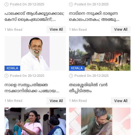
Posted On 20-12-2025
Posted On 20-12-2025
പാലക്കാട് ആൾക്കൂട്ടക്കൊല;
നാടിനെ നടുക്കി ദാരുണ
കേസ് ക്രൈംബ്രാഞ്ചിന്;
കൊലപാതകം; അഞ്ചു
DYSPയുടെ നേതൃത്വത്തിൽ
വയസ്സുകാരനെ 'അമ്മ
View All
View All
1 Min Read
1 Min Read
അന്വേഷിക്കും
കഴുത്തുഞെരിച്ച് കൊന്നു
KERALA
KERALA
Posted On 20-12-2025
Posted On 20-12-2025
നാളെ സത്യപ്രതിജ്ഞ
തലശ്ശേരിയിൽ വൻ
നടക്കാനിരിക്കെ പഞ്ചായത്ത്
തീപ്പിടിത്തം
മെമ്പർ മരിച്ചു
View All
View All
1 Min Read
1 Min Read