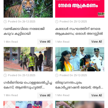
Posted On 26-12-2025
Posted On 25-12-2025
വണ്ടിക്കടവിലെ നരഭോജി
കരോള്‍ സംഘത്തിന് നേരെ
കടുവ കൂട്ടിലായി
ആക്രമണം; ഒരാള്‍ അറസ്റ്റില്‍
View All
View All
1 Min Read
1 Min Read
Posted On 25-12-2025
Posted On 25-12-2025
ഗര്‍ഭിണിയെ പൊള്ളലേല്‍പ്പിച്ച
തിരുവനന്തപുരം
കേസ്; ആണ്‍സുഹൃത്ത്
കോര്‍പ്പറേഷന്‍ മേയർ; ആര്‍
പിടിയില്‍
ശ്രീലേഖയ്ക്ക് മുൻതൂക്കം
View All
View All
1 Min Read
1 Min Read