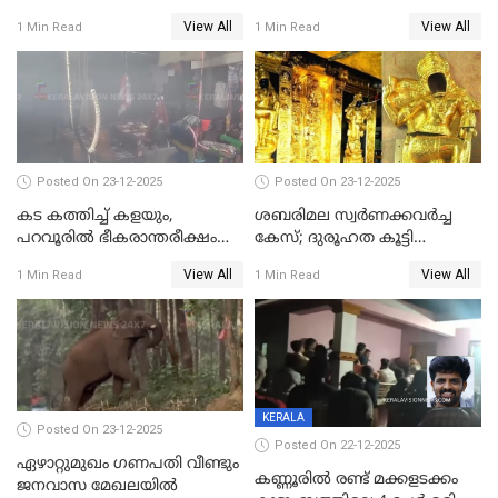
മാത്രം; പൈതങ്ങൾക്ക്
പങ്കിടും; ദീപ്തി മേരി വർഗീസ്
View All
View All
1 Min Read
1 Min Read
വേണ്ടിയുള്ള
മേയറാകില്ല
പിടിവലിക്കിടയിൽ
അപ്പൂപ്പനെതിരെ പോക്സോ
കേസ് ഒടുവിൽ 4 ജീവനുകൾ
പൊലിഞ്ഞു
Posted On 23-12-2025
Posted On 23-12-2025
കട കത്തിച്ച് കളയും,
ശബരിമല സ്വര്‍ണക്കവര്‍ച്ച
പറവൂരില്‍ ഭീകരാന്തരീക്ഷം
കേസ്; ദുരൂഹത കൂട്ടി
സൃഷ്ടിച്ച് കുട്ടി ലഹരിസംഘം
വിദേശവ്യവസായിയുടെ മൊഴി
View All
View All
1 Min Read
1 Min Read
KERALA
Posted On 23-12-2025
Posted On 22-12-2025
ഏഴാറ്റുമുഖം ഗണപതി വീണ്ടും
കണ്ണൂരിൽ രണ്ട് മക്കളടക്കം
ജനവാസ മേഖലയിൽ