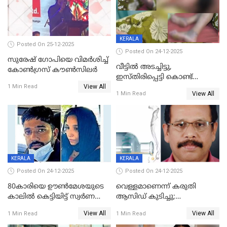
KERALA
Posted On 25-12-2025
Posted On 24-12-2025
സുരേഷ് ഗോപിയെ വിമര്‍ശിച്ച്
വീട്ടിൽ അടച്ചിട്ടു,
കോണ്‍ഗ്രസ് കൗണ്‍സിലര്‍
ഇസ്തിരിപ്പെട്ടി കൊണ്ട്
View All
പൊള്ളിച്ചു; 8 മാസം
1 Min Read
View All
1 Min Read
ഗർഭിണിയായ യുവതിക്ക് ക്രൂര
മർദനം
KERALA
KERALA
Posted On 24-12-2025
Posted On 24-12-2025
80കാരിയെ ഊൺമേശയുടെ
വെള്ളമാണെന്ന് കരുതി
കാലിൽ കെട്ടിയിട്ട് സ്വർണവും
ആസിഡ് കുടിച്ചു;
പണവും കവർന്നു;
ചികിത്സയിലിരുന്ന ആള്‍
View All
View All
1 Min Read
1 Min Read
കൊച്ചുമകനും സുഹൃത്തും
മരിച്ചു