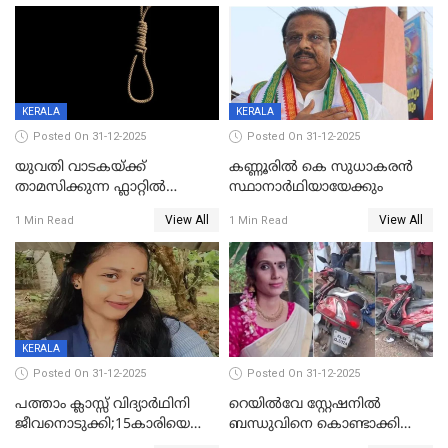
KERALA
KERALA
Posted On 31-12-2025
Posted On 31-12-2025
യുവതി വാടകയ്ക്ക്
കണ്ണൂരിൽ കെ സുധാകരൻ
താമസിക്കുന്ന ഫ്ലാറ്റില്‍
സ്ഥാനാർഥിയായേക്കും
തൂങ്ങിമരിച്ച നിലയില്‍;
View All
View All
1 Min Read
1 Min Read
സംഭവം കൈതപ്പൊയിലില്‍
KERALA
Posted On 31-12-2025
Posted On 31-12-2025
പത്താം ക്ലാസ്സ് വിദ്യാര്‍ഥിനി
റെയിൽവേ സ്റ്റേഷനിൽ
ജീവനൊടുക്കി;15കാരിയെ
ബന്ധുവിനെ കൊണ്ടാക്കി
കണ്ടെത്തിയത്
മടങ്ങുന്നതിനിടെ ടോറസ്സ്