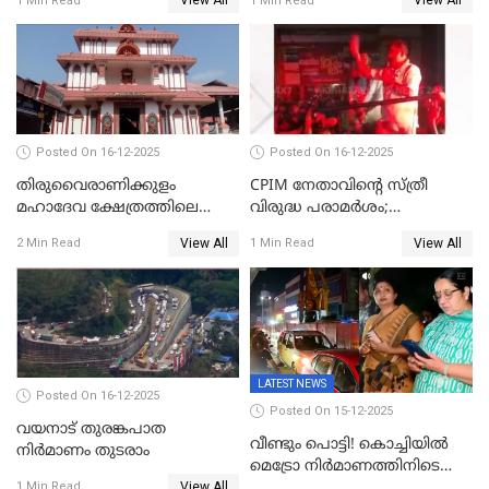
View All
View All
1 Min Read
1 Min Read
സ്ഥാപനങ്ങൾക്ക് അവധി
ഡിജിപിക്ക് പരാതി; ശക്തമായ
നടപടി വേണമെന്നു
സിപിഐഎമ്മും
Posted On 16-12-2025
Posted On 16-12-2025
തിരുവൈരാണിക്കുളം
CPIM നേതാവിൻ്റെ സ്ത്രീ
മഹാദേവ ക്ഷേത്രത്തിലെ
വിരുദ്ധ പരാമർശം;
നടതുറപ്പ് മഹോത്സവത്തിന്
കേസെടുത്ത് പൊലീസ്
View All
View All
2 Min Read
1 Min Read
ജനുവരി 2 ന് തുടക്കമാകും
LATEST NEWS
Posted On 16-12-2025
Posted On 15-12-2025
വയനാട് തുരങ്കപാത
വീണ്ടും പൊട്ടി! കൊച്ചിയിൽ
നിർമാണം തുടരാം
മെട്രോ നിർമാണത്തിനിടെ
View All
കുടിവെള്ള പൈപ്പ് പൊട്ടി,
1 Min Read