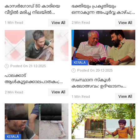
കാസർഗോഡ് 80 കാരിയെ
ഭക്തിയും പ്രകൃതിയും
വീട്ടിൽ മരിച്ച നിലയിൽ
ഒന്നാകുന്ന അപൂര്‍വ്വ കാഴ്ച;
കണ്ടെത്തി
ഭക്തർക്ക്
View All
View All
1 Min Read
2 Min Read
കാഴ്ചാനുഭവമൊരുക്കി
ശബരീ നന്ദനം
KERALA
Posted On 21-12-2025
Posted On 20-12-2025
പാലക്കാട്‌
സംസ്ഥാന സ്കൂൾ
ആൾകൂട്ടക്കൊലപാതകം;
കലോത്സവം: ഉദ്ഘാടനം
അന്വേഷണം
View All
മുഖ്യമന്ത്രി, സമാപനത്തിൽ
2 Min Read
ഊർജ്ജിതമാക്കിമാക്കി
View All
1 Min Read
മുഖ്യാതിഥിയായി
ക്രൈംബ്രാഞ്ച്
മോഹൻലാൽ
KERALA