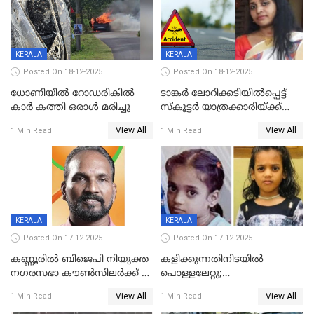
KERALA
KERALA
Posted On 18-12-2025
Posted On 18-12-2025
ധോണിയിൽ റോഡരികിൽ
ടാങ്കർ ലോറിക്കടിയിൽപ്പെട്ട്
കാർ കത്തി ഒരാൾ മരിച്ചു
സ്കൂട്ടർ യാത്രക്കാരിയ്ക്ക്
ദാരുണാന്ത്യം; അപകടം
View All
View All
1 Min Read
1 Min Read
കണ്ടോത്ത് ദേശീയ പാതയിൽ
KERALA
KERALA
Posted On 17-12-2025
Posted On 17-12-2025
കണ്ണൂരിൽ ബിജെപി നിയുക്ത
കളിക്കുന്നതിനിടയിൽ
നഗരസഭാ കൗൺസിലർക്ക് 36
പൊള്ളലേറ്റു;
വർഷം തടവുശിക്ഷ
ചികിത്സയിലായിരുന്ന രണ്ടാം
View All
View All
1 Min Read
1 Min Read
ക്ലാസ് വിദ്യാർത്ഥിനി മരിച്ചു