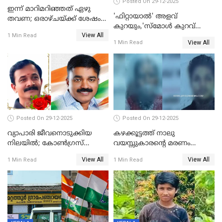
Posted On 29-12-2025
ഇന്ന് മാറിമറിഞ്ഞത് ഏഴു
'ഫിറ്റായാൽ' അളവ്
തവണ; ഒരാഴ്ചയ്ക്ക് ശേഷം
കുറയും,'സ്‌മോൾ കുറവ്
സ്വർണവിലയിൽ ഇടിവ്
View All
പിടികൂടി; ബാറിന് 25,000 രൂപ
1 Min Read
View All
1 Min Read
പിഴ
Posted On 29-12-2025
Posted On 29-12-2025
വ്യാപാരി ജീവനൊടുക്കിയ
കഴക്കൂട്ടത്ത് നാലു
നിലയില്‍; കോണ്‍ഗ്രസ്
വയസ്സുകാരന്റെ മരണം
കൗണ്‍സിലറുടെ
കൊലപാതകം: അമ്മയും
View All
View All
1 Min Read
1 Min Read
മാനസികപീഡനമെന്ന് കുറിപ്പ്
സുഹൃത്തും പൊലീസ്
കസ്റ്റഡിയിൽ