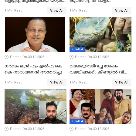
ഒളിപ്പിച്ച് കുഞ്ഞുമായി യാത്ര;
കുറഞ്ഞു; 38 ഓളം
ഓട്ടോ വളഞ്ഞ് ദമ്പതികളെ
വിദ്യാർഥികളെ ട്യൂഷൻ
View All
View All
1 Min Read
1 Min Read
പിടികൂടി പൊലീസ്
സെന്ററിലെ അധ്യാപകന്‍
മർദിച്ചതായി പരാതി
KERALA
Posted On 30-12-2025
Posted On 30-12-2025
ധർമടം മുൻ എംഎല്‍എ കെ
മയക്കുവെടിവച്ച ശേഷം
കെ നാരായണന്‍ അന്തരിച്ചു
വലയിലാക്കി; കിണറ്റിൽ വീണ
കടുവയെ പുറത്തെത്തിച്ചു
View All
View All
1 Min Read
1 Min Read
KERALA
Posted On 30-12-2025
Posted On 30-12-2025