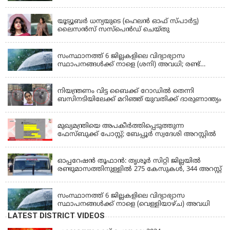
KERALA
യൂട്യൂബർ ധന്യയുടെ (ഹെലൻ ഓഫ് സ്പാർട്ട)
ലൈസൻസ് സസ്‌പെൻഡ് ചെയ്തു
KERALA
സംസ്ഥാനത്ത് 6 ജില്ലകളിലെ വിദ്യാഭ്യാസ
സ്ഥാപനങ്ങൾക്ക് നാളെ (ശനി) അവധി; രണ്ട്
ജില്ലകളിൽ അവധി പ്രൊഫഷണൽ കോളേജുകൾ
KERALA
ഒഴികെ
നിയന്ത്രണം വിട്ട ബൈക്ക് റോഡിൽ തെന്നി
ബസിനടിയിലേക്ക് മറിഞ്ഞ് യുവതിക്ക് ദാരുണാന്ത്യം
KERALA
മുഖ്യമന്ത്രിയെ അപകീർത്തിപ്പെടുത്തുന്ന
ഫേസ്‌ബുക്ക് പോസ്റ്റ്; ബേപ്പൂർ സ്വദേശി അറസ്റ്റിൽ
KERALA
ഓപ്പറേഷൻ തൂഫാൻ: തൃശൂർ സിറ്റി ജില്ലയിൽ
രണ്ടുമാസത്തിനുള്ളിൽ 275 കേസുകൾ, 344 അറസ്റ്റ്
KERALA
സംസ്ഥാനത്ത് 6 ജില്ലകളിലെ വിദ്യാഭ്യാസ
സ്ഥാപനങ്ങൾക്ക് നാളെ (വെള്ളിയാഴ്ച) അവധി
LATEST DISTRICT VIDEOS