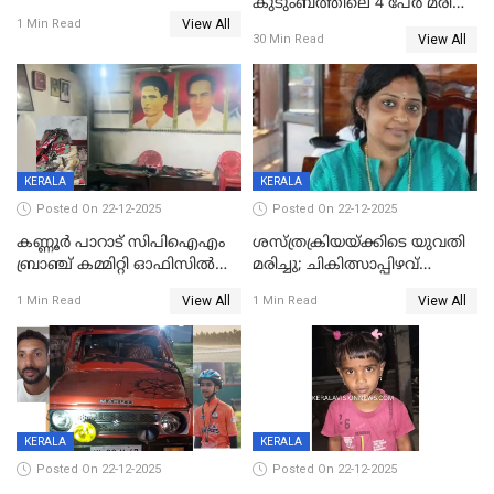
കുടുംബത്തിലെ 4 പേർ മരിച്ച
View All
നിലയിൽ
1 Min Read
View All
30 Min Read
KERALA
KERALA
Posted On 22-12-2025
Posted On 22-12-2025
കണ്ണൂർ പാറാട് സിപിഐഎം
ശസ്ത്രക്രിയയ്‌ക്കിടെ യുവതി
ബ്രാഞ്ച് കമ്മിറ്റി ഓഫിസിൽ
മരിച്ചു; ചികിത്സാപ്പിഴവ്
തീയിട്ടു; നേതാക്കളുടെ
ആരോപിച്ച് ബന്ധുക്കൾ;
View All
View All
1 Min Read
1 Min Read
ചിത്രങ്ങളടക്കം കത്തിയ
സംഭവം മാവേലിക്കരയിൽ
നിലയിൽ
KERALA
KERALA
Posted On 22-12-2025
Posted On 22-12-2025