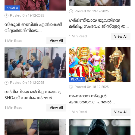
KERALA
Posted On 19-12-2025
Posted On 19-12-2025
ഗര്‍ഭിണിയായ യുവതിയെ
സ്കൂൾ ബസിൽ എൽകെജി
മര്‍ദിച്ച സംഭവം; ജിസ്‌ട്രേറ്റ് തല
വിദ്യാര്‍ത്ഥിനിയെ
അന്വേഷണം വേണമെന്ന്
View All
ലൈംഗികമായി ഉപദ്രവിച്ചു;
1 Min Read
യുവതി
View All
1 Min Read
ക്ലീനര്‍ പിടിയിൽ
KERALA
Posted On 19-12-2025
Posted On 18-12-2025
ഗര്‍ഭിണിയെ മർദിച്ച സംഭവം;
സംസ്ഥാന സ്കൂൾ
SHOക്ക് സസ്പെൻഷൻ
കലോത്സവം: പന്തൽ
View All
കാൽനാട്ടൽ 20 ന്
1 Min Read
View All
1 Min Read