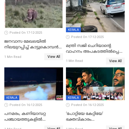
KERALA
Posted On 17-12-2025
Posted On 17-12-2025
ജനവാസ മേഖലയില്‍
മന്ത്രി സജി ചെറിയാന്റെ
നിലയുറപ്പിച്ച് കാട്ടുകൊമ്പന്‍
വാഹനം അപകടത്തിൽപ്പെട്ടു;
പടയപ്പ
View All
മന്ത്രിയും സംഘവും
1 Min Read
View All
1 Min Read
രക്ഷപ്പെട്ടത് തലനാരിടയ്ക്ക്
KERALA
KERALA
Posted On 16-12-2025
Posted On 16-12-2025
പനമരം, കണിയാമ്പറ്റ
‘പോറ്റിയേ കേറ്റിയേ’
പഞ്ചായത്തുകളിൽ
ഭക്തവികാരം
ബുധനാഴ്ച വിദ്യാഭ്യാസ
വ്രണപ്പെടുത്തിയെന്നു