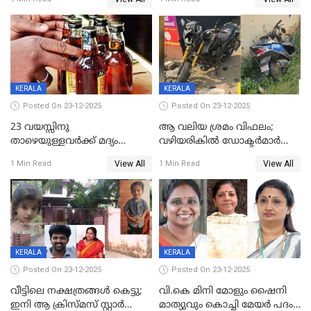
59 വർഷം തടവും 90,൦൦൦ രൂപ
കണ്ടെത്താൻ ഇന്ന് കോർ
പിഴയും ശിക്ഷ
കമ്മിറ്റി കൂടിയില്ല';
അതൃപ്തിയുമായി ദീപ്തി മേരി
വർഗീസ്
KERALA
KERALA
Posted On 23-12-2025
Posted On 23-12-2025
23 വയസ്സിനു
ആ വലിയ ശ്രമം വിഫലം;
താഴെയുള്ളവർക്ക് മദ്യം
വഴിയരികില്‍ ‌ഡോക്ടര്‍മാര്‍
നൽകിയതിനെതിരെ കർശന
ശസ്ത്രക്രിയ നടത്തിയ ലിനു
View All
View All
1 Min Read
1 Min Read
നടപടി;സ്ഥാപനങ്ങൾക്കെതിരെ
മരണത്തിന് കീഴടങ്ങി
രണ്ട് കേസുകൾ
KERALA
KERALA
Posted On 23-12-2025
Posted On 23-12-2025
വീട്ടിലെ നക്ഷത്രങ്ങൾ കെട്ടു;
വി.കെ മിനി മോളും ഷൈനി
ഇനി ആ ക്രിസ്മസ് സ്റ്റാർ
മാത്യുവും കൊച്ചി മേയർ പദം