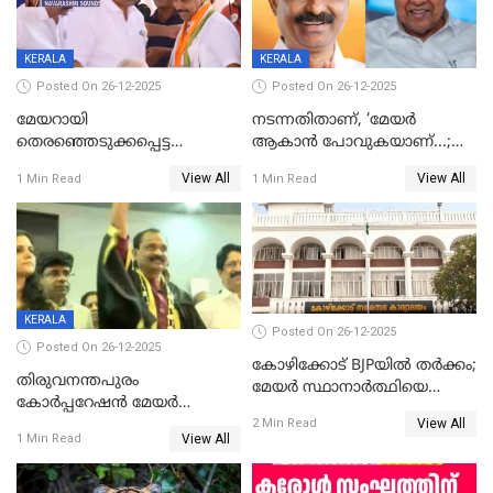
KERALA
KERALA
Posted On 26-12-2025
Posted On 26-12-2025
മേയറായി
നടന്നതിതാണ്, ‘മേയർ
തെരഞ്ഞെടുക്കപ്പെട്ട
ആകാൻ പോവുകയാണ്...;
ശേഷമുള്ള പി ഇന്ദിരയുടെ
ആവട്ടെ, അഭിനന്ദനങ്ങൾ’;
View All
View All
1 Min Read
1 Min Read
ആദ്യ വോട്ട് അസാധു; കണ്ണൂർ
മുഖ്യമന്ത്രിയുടെ ഓഫീസ്
ഡെപ്യൂട്ടി മേയർ സ്ഥാനത്ത്
തന്നെ വിശദീകരിയ്ക്കുന്നു;
താഹിറിന് വിജയം
സത്യമിതാണ്
KERALA
Posted On 26-12-2025
Posted On 26-12-2025
കോഴിക്കോട് BJPയിൽ തർക്കം;
തിരുവനന്തപുരം
മേയർ സ്ഥാനാർത്ഥിയെ
കോര്‍പ്പറേഷന്‍ മേയര്‍
പരസ്യമായി പ്രഖ്യാപിച്ചില്ല
View All
തെരഞ്ഞെടുപ്പ്; സിപിഐഎം
2 Min Read
View All
1 Min Read
ഹൈക്കോടതിയിലേക്ക്;
സത്യപ്രതിജ്ഞ ചടങ്ങില്‍
ചട്ടലംഘനമെന്ന് പാർട്ടി