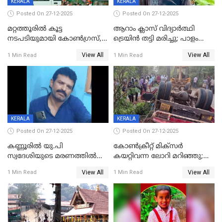
KERALA
KERALA
Posted On 27-12-2025
Posted On 27-12-2025
മറ്റത്തൂരിൽ കൂട്ട
ആറാം ക്ലാസ് വിദ്യാർത്ഥി
നടപടിയുമായി കോണ്‍ഗ്രസ്,
ട്രെയിൻ തട്ടി മരിച്ചു; പാളം
ബിജെപി പാളയത്തിലെത്തിയ
മുറിച്ചുകടക്കുന്നതിനിടെ
View All
View All
1 Min Read
1 Min Read
എട്ട് പേര്‍ ഉള്‍പ്പെടെ
അപകടം മലപ്പുറത്ത്
പത്തുപേരെ പുറത്താക്കി,
ചൊവ്വന്നൂരിലും നടപടി
KERALA
KERALA
Posted On 27-12-2025
Posted On 27-12-2025
കണ്ണൂരിൽ യു.പി
കോണ്‍ക്രീറ്റ് മിക്‌സര്‍
സ്വദേശിയുടെ മരണത്തിൽ
കയറ്റിവന്ന ലോറി മറിഞ്ഞു;
അഞ്ചംഗ സംഘത്തിനെതിരെ
രണ്ടുപേര്‍ക്ക് ദാരുണാന്ത്യം;
View All
View All
1 Min Read
1 Min Read
കേസ്; തർക്കമുണ്ടായത്
അപകടം കണ്ണൂരിൽ
ഫേഷ്യലിന് 300 രൂപ
ആവശ്യപ്പെട്ടതിനെച്ചൊല്ലി