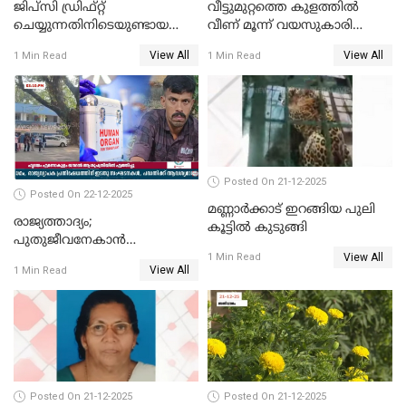
ജിപ്സി ഡ്രിഫ്റ്റ്
വീട്ടുമുറ്റത്തെ കുളത്തിൽ
ചെയ്യുന്നതിനിടെയുണ്ടായ
വീണ് മൂന്ന് വയസുകാരി
അപകടം; 14 വയസുകാരന്
മരിച്ചു
View All
View All
1 Min Read
1 Min Read
ദാരുണാന്ത്യം; ജീപ്സി
ഓടിച്ചയാൾ അറസ്റ്റിൽ.
Posted On 21-12-2025
Posted On 22-12-2025
മണ്ണാർക്കാട് ഇറങ്ങിയ പുലി
രാജ്യത്താദ്യം;
കൂട്ടിൽ കുടുങ്ങി
പുതുജീവനേകാൻ
View All
ഷിബുവിന്റെ ഹൃദയം
1 Min Read
View All
1 Min Read
എറണാകുളം സർക്കാർ
ജനറൽ
ആശുപത്രിയിലെത്തിച്ചു
Posted On 21-12-2025
Posted On 21-12-2025