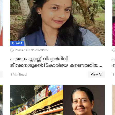
KERALA
Posted On 31-12-2025
പത്താം ക്ലാസ്സ് വിദ്യാര്‍ഥിനി
ജീവനൊടുക്കി;15കാരിയെ കണ്ടെത്തിയത്
ക
കിടപ്പുമുറിയില്‍ തൂങ്ങി മരിച്ച നിലയിൽ
ല
1 Min Read
1
View All
ദ