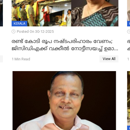
KERALA
Posted On 30-12-2025
രണ്ട് കോടി രൂപ നഷ്ടപരിഹാരം വേണം;
ഭ
ജിസിഡിഎക്ക് വക്കീൽ നോട്ടീസയച്ച് ഉമാ
തോമസ്
1 Min Read
1
View All