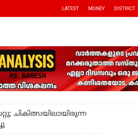
LATEST
MONEY
DISTRICT
റു; ചികിത്സയിലായിരുന്ന
ചു