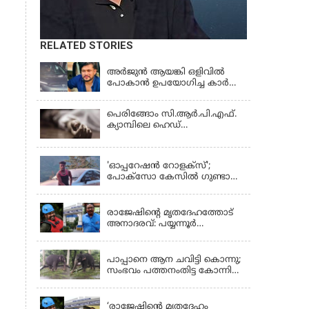
RELATED STORIES
KERALA
അർജുൻ ആയങ്കി ഒളിവിൽ
പോകാൻ ഉപയോഗിച്ച കാർ
കസ്റ്റഡിയിൽ; പൊലീസിന്
കിട്ടിയ വാഹനത്തിന്റെ ഉടമ
പെരിങ്ങോം സി.ആർ.പി.എഫ്.
അർജുന്റെ ഭാര്യ
ക്യാമ്പിലെ ഹെഡ്
കോൺസ്റ്റബിൾ ക്വാർട്ടേഴ്സിൽ
LATEST NEWS
മരിച്ച നിലയിൽ
'ഓപ്പറേഷൻ റോളക്സ്';
പോക്സോ കേസിൽ ഗുണ്ടാ
തലവൻ സാഗേഷ് കുമ്പാളി
KERALA
അറസ്റ്റിൽ
രാജേഷിന്റെ മൃതദേഹത്തോട്
അനാദരവ്: പയ്യന്നൂർ
തഹസിൽദാർക്കെതിരെ നടപടി;
KERALA
സസ്പെൻഡ് ചെയ്യാൻ
നിർദേശം നൽകി മന്ത്രി
പാപ്പാനെ ആന ചവിട്ടി കൊന്നു;
സംഭവം പത്തനംതിട്ട കോന്നി
ആന പരിപാലനകേന്ദ്രത്തിൽ
KERALA
‘രാജേഷിന്‍റെ മൃതദേഹം