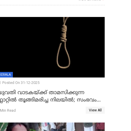
KERALA
Posted On 31-12-2025
യുവതി വാടകയ്ക്ക് താമസിക്കുന്ന
്ലാറ്റില്‍ തൂങ്ങിമരിച്ച നിലയില്‍; സംഭവം
കൈതപ്പൊയിലില്‍
 Min Read
View All