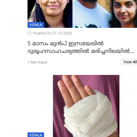
KERALA
Posted On 31-12-2025
5 മാസം മുൻപ് ഇസ്രയേലിൽ
ദുരൂഹസാഹചര്യത്തിൽ മരിച്ചനിലയിൽ
കണ്ടെത്തിയ മലയാളി യുവാവിന്റെ
1 Min Read
View All
ഭാര്യയും മരിച്ചു
KERALA