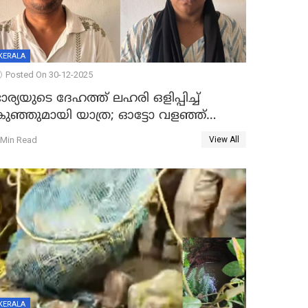
KERALA
Posted On 30-12-2025
ാര്യയുടെ ദേഹത്ത് ലഹരി ഒളിപ്പിച്ച്
കുഞ്ഞുമായി യാത്ര; ഓട്ടോ വളഞ്ഞ്
ദമ്പതികളെ പിടികൂടി പൊലീസ്
 Min Read
View All
KERALA