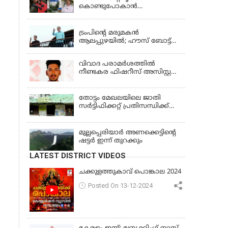
കൊണ്ടുപോകാന്‍
തഹസില്‍ദാര്‍ പണം
LATEST NEWS
ആവശ്യപ്പെട്ടു’;
ഗുരുതരആരോപണം
ട്രംപിന്റെ മരുമകന്‍
ആലപ്പുഴയില്‍; ഹൗസ് ബോട്ട്
യാത്ര തുടങ്ങി; വള്ളംകളി
കാണും
വിവാദ പരാമര്‍ശത്തില്‍
നീണ്ടകര ഫിഷറീസ് അസിസ്റ്റന്റ്
ഡയറക്ടര്‍ക്കെതിരെ നടപടി
തോട്ടം മേഖലയിലെ ജാതി
സര്‍ട്ടിഫിക്കറ്റ് പ്രതിസന്ധിക്ക്
പരിഹാരം
മുല്ലപ്പെരിയാര്‍ അണക്കെട്ടിൻ്റെ
ഷട്ടര്‍ ഇന്ന് തുറക്കും
LATEST DISTRICT VIDEOS
ചക്കുളത്തുകാവ് പൊങ്കാല 2024
Posted On 13-12-2024