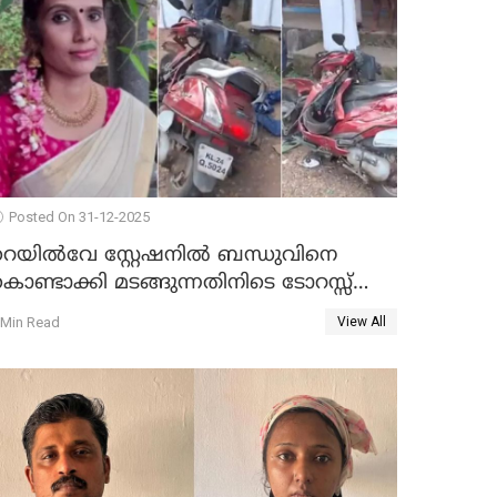
Posted On 31-12-2025
റെയിൽവേ സ്റ്റേഷനിൽ ബന്ധുവിനെ
ൊണ്ടാക്കി മടങ്ങുന്നതിനിടെ ടോറസ്സ്
ോറി സ്കൂട്ടറിൽ ഇടിച്ചു : യുവതിക്ക്
 Min Read
View All
ാരുണാന്ത്യം