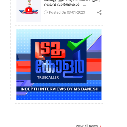
കേരളം ഇന്ന്: ബ്രേക്കിംഗ് ന്യൂസ്,
ലൈവ് വാർത്തകൾ |
കേരളവിഷൻ ന്യൂസ്
Posted On 03-01-2023
View all news