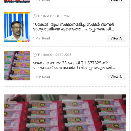
KERALA LOTTERY RESULT
Posted On 30-03-2026
10കോടി രൂപ സമ്മാനമടിച്ച സമ്മർ ബമ്പർ
ഭാഗ്യശാലിയെ കണ്ടെത്തി; പരപ്പനങ്ങാടി
സ്വദേശി എൻ വി പത്മനാഭന്
View All
1 Min Read
KERALA LOTTERY RESULT
Posted On 04-10-2025
ഓണം ബമ്പർ: 25 കോടി TH 577825-ന്;
പാലക്കാട് റെക്കോർഡ് വിൽപ്പനയുമായി
മുന്നിൽ
View All
1 Min Read