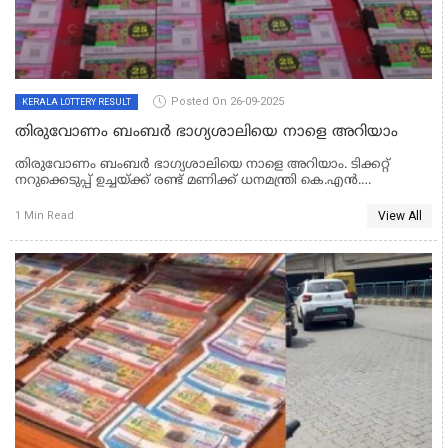
Posted On 26-09-2025
KERALA LOTTERY RESULT
തിരുവോണം ബംബര്‍ ഭാഗ്യശാലിയെ നാളെ അറിയാം
തിരുവോണം ബംബര്‍ ഭാഗ്യശാലിയെ നാളെ അറിയാം. ടിക്കറ്റ്
നറുക്കെടുപ്പ് ഉച്ചയ്ക്ക് രണ്ട് മണിക്ക് ധനമന്ത്രി കെ.എന്‍.
ബാലഗോപാല്‍ ഗോര്‍ഖി ഭവനില്‍ നിര്‍വഹിക്കും. ജില്ലാ
അടിസ്ഥാനത്തില്‍ ടിക്കറ്റ് വില്‍പ്പനയില്‍ പാലക്കാടാണ് മുന്നില്‍.
View All
1 Min Read
കഴിഞ്ഞതവണത്തെ പോലെ ഇത്തവണയും 25 കോടി രൂപയാണ്
ഭാഗ്യശാലിയെ കാത്തിരിക്കുന്നത്.