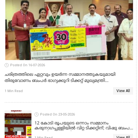
Posted On 16-07-2026
ചരിത്രത്തിലെ ഏറ്റവും ഉയർന്ന സമ്മാനത്തുകയുമായി
തിരുവോണം ബംപർ ഭാഗ്യക്കുറി ടിക്കറ്റ് മുഖ്യമന്ത്രി
പുറത്തിറക്കി; വില്പന തുടങ്ങുന്ന തീയതിയും വിലയും അറിയാം
View All
1 Min Read
KERALA LOTTERY RESULT
Posted On 23-05-2026
12 കോടി രൂപയുടെ ഒന്നാം സമ്മാനം
കരുനാഗപ്പള്ളിയില്‍ വിറ്റ ടിക്കറ്റിന്; വിഷു ബംപര്‍
ലോട്ടറി ഫലം അറിയാം
View All
1 Min Read