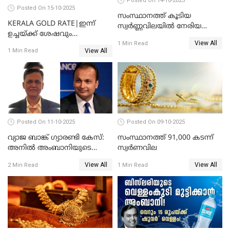
Posted On 14-10-2025
Posted On 15-10-2025
സംസ്ഥാനത്ത് കൂടിയ
KERALA GOLD RATE|ഇന്ന്
സ്വർണ്ണവിലയിൽ നേരിയ
ഉച്ചയ്ക്ക് ശേഷവും
കുറവ്
View All
സ്വർണവിലയിൽ വർദ്ധനവ്;
1 Min Read
View All
1 Min Read
പവന് കൂടിയത് 400 രൂപ
Posted On 11-10-2025
Posted On 09-10-2025
വ്യാജ ബാങ്ക് ഗ്യാരണ്ടി കേസ്:
സംസ്ഥാനത്ത് 91,000 കടന്ന്
അനിൽ അംബാനിയുടെ
സ്വര്‍ണവില
റിലയൻസ് പവർ സിഎഫ്ഒ
View All
View All
2 Min Read
1 Min Read
അറസ്റ്റിൽ; ഇഡി അന്വേഷണം
വ്യാപിപ്പിക്കുന്നു