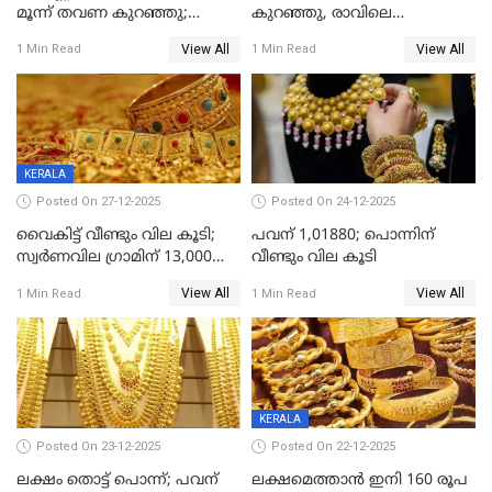
മൂന്ന് തവണ കുറഞ്ഞു;
കുറഞ്ഞു, രാവിലെ
ആശ്വാസമായി ഇടിവ്
റെക്കോർഡ് വില, വൈകിട്ട്
View All
View All
1 Min Read
1 Min Read
ഇടിവ്
KERALA
Posted On 27-12-2025
Posted On 24-12-2025
വൈകിട്ട് വീണ്ടും വില കൂടി;
പവന് 1,01880; പൊന്നിന്
സ്വർണവില ഗ്രാമിന് 13,000
വീണ്ടും വില കൂടി
ഭേദിച്ചു, വെള്ളിക്കും
View All
View All
1 Min Read
1 Min Read
റെക്കോർഡ്
KERALA
Posted On 23-12-2025
Posted On 22-12-2025
ലക്ഷം തൊട്ട് പൊന്ന്; പവന്
ലക്ഷമെത്താൻ ഇനി 160 രൂപ