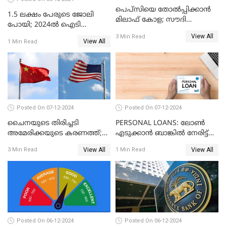
പെപ്സിയെ തോൽപ്പിക്കാൻ
1.5 ലക്ഷം പേരുടെ ജോലി
മിലാഫ് കോള; സൗദി
പോയി; 2024ൽ ഐടി
അറേബ്യയുടെ ഈന്തപ്പഴ
മേഖലയിൽ സംഭവിച്ചത്
View All
3 Min Read
കോളയേക്കുറിച്ച് അറിയാം
View All
1 Min Read
Posted On 07-12-2024
Posted On 07-12-2024
ചൈനയുടെ തിരിച്ചടി
PERSONAL LOANS: ലോൺ
അമേരിക്കയുടെ കരണത്ത്;
എടുക്കാൻ ബാങ്കിൽ നേരിട്ട്
നഷ്ടം 3 ബില്ല്യൺ ഡോളർ
പോകണോ? ഓൺലൈൻ വഴി
View All
View All
3 Min Read
1 Min Read
ചെയ്തുകൂടേ?
Posted On 06-12-2024
Posted On 06-12-2024