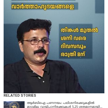
RELATED STORIES
ആർബിഐ പണനയം: പലിശനിരക്കുകളിൽ
മാറ്റമില്ല; വായ്പാനിരക്കുകൾ 5.25 ശതമാനമായി