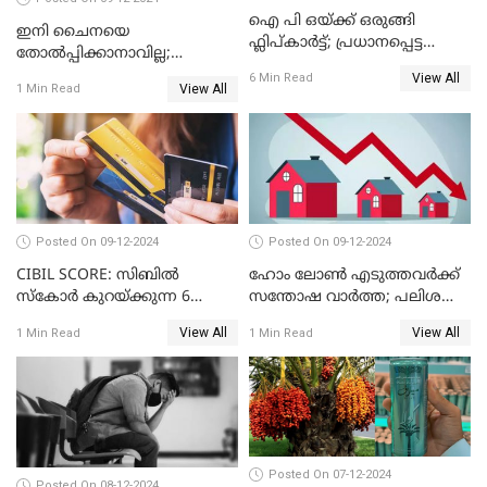
ഐ പി ഒയ്ക്ക് ഒരുങ്ങി
ഇനി ചൈനയെ
ഫ്ലിപ്കാർട്ട്; പ്രധാനപ്പെട്ട
തോൽപ്പിക്കാനാവില്ല;
കാര്യങ്ങൾ ഒറ്റനോട്ടത്തിൽ
യൂറോപ്പിനേയും
View All
6 Min Read
View All
1 Min Read
അമേരിക്കയേയും ഞെട്ടിച്ച്
ചൈനീസ് കാറുകൾ
Posted On 09-12-2024
Posted On 09-12-2024
CIBIL SCORE: സിബിൽ
ഹോം ലോൺ എടുത്തവർക്ക്
സ്കോർ കുറയ്ക്കുന്ന 6
സന്തോഷ വാർത്ത; പലിശ
കാര്യങ്ങൾ
നിരക്ക് കുറയാൻ പോകുന്നു
View All
View All
1 Min Read
1 Min Read
Posted On 07-12-2024
Posted On 08-12-2024