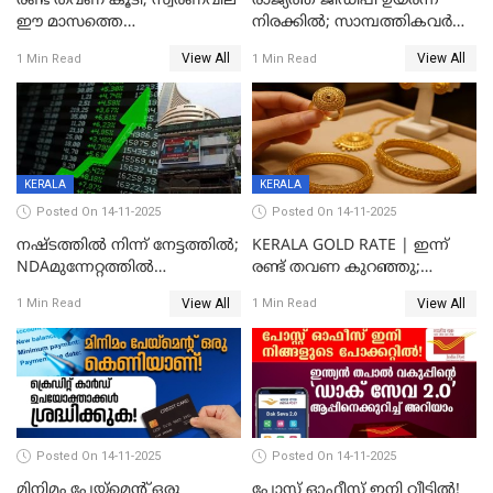
രണ്ട് തവണ കൂടി; സ്വർണവില
രാജ്യത്ത് ജിഡിപി ഉയര്‍ന്ന
ഈ മാസത്തെ
നിരക്കില്‍; സാമ്പത്തികവർഷം
ഉയർന്നനിരക്കിൽ
രണ്ടാം പാദത്തില്‍ ജിഡിപി 8.2
View All
View All
1 Min Read
1 Min Read
ശതമാനമായി; പ്രചോദനം
നൽകുന്നുവെന്ന് മോദി
KERALA
KERALA
Posted On 14-11-2025
Posted On 14-11-2025
നഷ്ടത്തിൽ നിന്ന് നേട്ടത്തിൽ;
KERALA GOLD RATE | ഇന്ന്
NDAമുന്നേറ്റത്തിൽ
രണ്ട് തവണ കുറഞ്ഞു;
ഓഹരിവിപണിയിലും കുതിപ്പ്
സ്വർണവിലയിൽ ഇടിവ്
View All
View All
1 Min Read
1 Min Read
Posted On 14-11-2025
Posted On 14-11-2025
മിനിമം പേയ്മെന്റ് ഒരു
പോസ്റ്റ് ഓഫീസ് ഇനി വീട്ടിൽ!