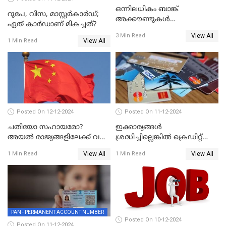
ഒന്നിലധികം ബാങ്ക്
റുപേ, വിസ, മാസ്റ്റർകാർഡ്;
അക്കൗണ്ടുകൾ
ഏത് കാർഡാണ് മികച്ചത്?
നിയമവിരുദ്ധമാണോ? ആർ
View All
3 Min Read
ബി ഐ പറയുന്നത് എന്താണ്?
View All
1 Min Read
Posted On 12-12-2024
Posted On 11-12-2024
ചതിയോ സഹായമോ?
ഇക്കാര്യങ്ങൾ
അയൽ രാജ്യങ്ങളിലേക്ക് വൻ
ശ്രദ്ധിച്ചില്ലെങ്കിൽ ക്രെഡിറ്റ്
തോതിൽ പണം ഒഴുക്കി
കാർഡ് വലിയ അപകടകാരി
View All
View All
1 Min Read
1 Min Read
ചൈന
PAN - PERMANENT ACCOUNT NUMBER
Posted On 10-12-2024
Posted On 11-12-2024