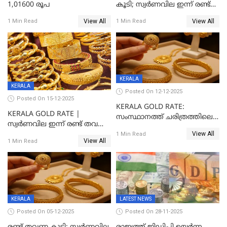
1,01600 രൂപ
കൂടി; സ്വർണവില ഇന്ന് രണ്ട്
തവണ കൂടി
View All
View All
1 Min Read
1 Min Read
KERALA
KERALA
Posted On 12-12-2025
Posted On 15-12-2025
KERALA GOLD RATE:
KERALA GOLD RATE |
സംസ്ഥാനത്ത് ചരിത്രത്തിലെ
സ്വർണവില ഇന്ന് രണ്ട് തവണ
ഏറ്റവും വലിയ വിലയിൽ
View All
കൂടി, ഒരു ലക്ഷത്തിനരികിൽ;
1 Min Read
സ്വർണം; സർവ്വകാല
View All
1 Min Read
സർവകാല റെക്കോഡ്
റെക്കോർഡിൽ
KERALA
LATEST NEWS
Posted On 05-12-2025
Posted On 28-11-2025