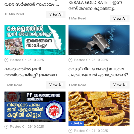
KERALA GOLD RATE | ഇന്ന്
വരെ സർക്കാർ സഹായം!
രണ്ട് തവണ കുറഞ്ഞു;
പ്രധാനമന്ത്രി മാതൃ വന്ദന
View All
സ്വർണവില പവന് കുറഞ്ഞത്
10 Min Read
യോജനയെക്കുറിച്ച്
View All
1 Min Read
1800 രൂപ
അറിയേണ്ടതെല്ലാം
Posted On 28-10-2025
Posted On 26-10-2025
കേരളത്തിൽ ഇനി
വെള്ളിവില റോക്കറ്റ് പോലെ
അതിദരിദ്രരില്ലേ? ഇതെങ്ങനെ
കുതിക്കുന്നത് എന്തുകൊണ്ട്?
സാധിച്ചു? | INDIA'S FIRST
View All
View All
3 Min Read
1 Min Read
STATE FREE FROM EXTREME
POVERTY
KERALA
Posted On 26-10-2025
Posted On 24-10-2025