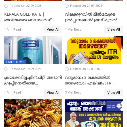
Posted On 22-09-2025
Posted On 22-09-2025
KERALA GOLD RATE |
വിലക്കുറവിൽ മിൽമയുടെ
രാവിലത്തെ റെക്കോർഡ്
ഉൽപ്പന്നങ്ങൾ! ഇന്ന് മുതൽ
ഉച്ചയ്ക്ക് തിരുത്തി; ഇന്ന് രണ്ട്
ജിഎസ്ടി ആനുകൂല്യം
View All
View All
1 Min Read
1 Min Read
തവണ കൂടി; പവൻ വില
ഉപഭോക്താക്കൾക്ക്
83,000 ലേക്ക്
LATEST NEWS
Posted On 18-09-2025
Posted On 17-09-2025
ക്രമക്കേടില്ല,ക്ലീൻചിറ്റ്; അദാനി
വരുമാനം 3 ലക്ഷത്തിൽ
​ഗ്രൂപ്പിനെതിരായ
താഴെയോ? എങ്കിലും ITR
ഹിൻഡൻബർഗ് റിപ്പോർട്ട്
ഫയൽ ചെയ്യണം
View All
View All
1 Min Read
3 Min Read
തള്ളി സെബി