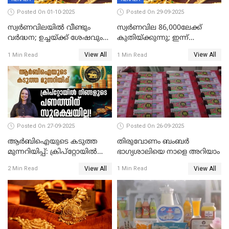
Posted On 01-10-2025
Posted On 29-09-2025
സ്വർണവിലയിൽ വീണ്ടും
സ്വര്‍ണവില 86,000ലേക്ക്
വർദ്ധന; ഉച്ചയ്ക്ക് ശേഷവും
കുതിയ്ക്കുന്നു; ഇന്ന്
കൂടി; മൂന്ന് ദിവസത്തിൽ
രണ്ടുതവണയായി കൂടിയത്
View All
View All
1 Min Read
1 Min Read
കൂടിയത് പവന് 2,760 രൂപ
1040 രൂപ
Posted On 27-09-2025
Posted On 26-09-2025
ആർബിഐയുടെ കടുത്ത
തിരുവോണം ബംബര്‍
മുന്നറിയിപ്പ്: ക്രിപ്റ്റോയിൽ
ഭാഗ്യശാലിയെ നാളെ അറിയാം
നിങ്ങളുടെ പണത്തിന്
View All
View All
2 Min Read
1 Min Read
സുരക്ഷയില്ല!