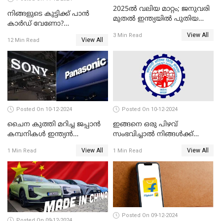
2025ൽ വലിയ മാറ്റം; ജനുവരി
നിങ്ങളുടെ കുട്ടിക്ക് പാൻ
മുതൽ ഇന്ത്യയിൽ പുതിയ
കാർഡ് വേണോ?
തൊഴിൽ അവസരങ്ങൾ
അപേക്ഷിക്കുന്നത്
View All
3 Min Read
View All
12 Min Read
എങ്ങനെയാണെന്ന് നോക്കാം
Posted On 10-12-2024
Posted On 10-12-2024
ചൈന കുത്തി മറിച്ച ജപ്പാൻ
ഇങ്ങനെ ഒരു പിഴവ്
കമ്പനികൾ ഇന്ത്യൻ
സംഭവിച്ചാൽ നിങ്ങൾക്ക്
ഇലക്ട്രോണിക്സ് വിപണിയിൽ
പിഎഫ് പെൻഷൻ ലഭിക്കില്ല
View All
View All
1 Min Read
1 Min Read
വീണ്ടും മുന്നിൽ
Posted On 09-12-2024
Posted On 09-12-2024