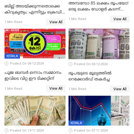
അമ്പമ്പോ 85 ലക്ഷം രൂപയോ!
ബില്ല് അടയ്ക്കുന്നതൊക്കെ
ഒരു ലക്ഷം ഡോളർ കടന്ന്
കിറുകൃത്യം; എന്നിട്ടും ക്രെഡിറ്റ്
ബിറ്റ്‌കോയിൻ മൂല്യം
സ്കോർ ( CIBIL SCORE)
View All
1 Min Read
View All
1 Min Read
കൂടുന്നില്ലേ? കാരണം ഇതാണ്
KERALA
Posted On 04-12-2024
Posted On 03-12-2024
പൂജ ബമ്പർ ഒന്നാം സമ്മാനം
രൂപയുടെ മൂല്യത്തില്‍
ഇവിടെ വിറ്റ ഈ ടിക്കറ്റിന്
റെക്കോര്‍ഡ് തകര്‍ച്ച
View All
1 Min Read
View All
1 Min Read
KERALA
Posted On 13-11-2024
Posted On 07-11-2024