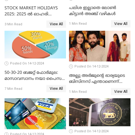
പലിശ ഇല്ലാതെ ലോൺ
STOCK MARKET HOLIDAYS
കിട്ടാൻ അഞ്ച് വഴികൾ
2025: 2025 ൽ ഓഹരി
വിപണിയിലെ അവധി
View All
1 Min Read
View All
3 Min Read
ദിനങ്ങൾ
Posted On 14-12-2024
Posted On 14-12-2024
50-30-20 ബജറ്റ് ഫോർമുല:
അല്ലു അർജുൻ്റെ ഭാര്യയുടെ
മാസാവസാനം നയാ പൈസ
ബിസിനസ് എന്താണെന്ന്
ഇല്ലെന്ന് പറയേണ്ടി വരില്ല
അറിയാമോ?
View All
7 Min Read
View All
1 Min Read
Posted On 14-12-2024
Posted On 14-12-2024