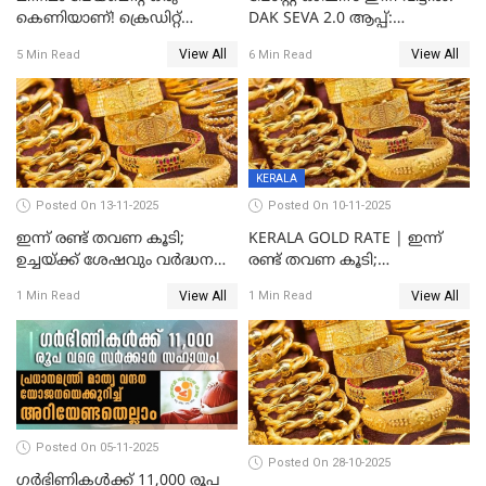
കെണിയാണ്! ക്രെഡിറ്റ്
DAK SEVA 2.0 ആപ്പ്:
കാർഡ് ഉപയോക്താക്കൾ
ഉപയോഗങ്ങൾ
View All
View All
5 Min Read
6 Min Read
ശ്രദ്ധിക്കുക!
എന്തൊക്കെയാണെന്ന്
നോക്കാം
KERALA
Posted On 13-11-2025
Posted On 10-11-2025
ഇന്ന് രണ്ട് തവണ കൂടി;
KERALA GOLD RATE | ഇന്ന്
ഉച്ചയ്ക്ക് ശേഷവും വർദ്ധനവ്;
രണ്ട് തവണ കൂടി;
സംസ്ഥാനത്ത്
സ്വർണവിലയിൽ കുതിപ്പ്
View All
View All
1 Min Read
1 Min Read
സ്വർണവിലയിൽ കുതിപ്പ്
Posted On 05-11-2025
Posted On 28-10-2025
ഗർഭിണികൾക്ക് 11,000 രൂപ