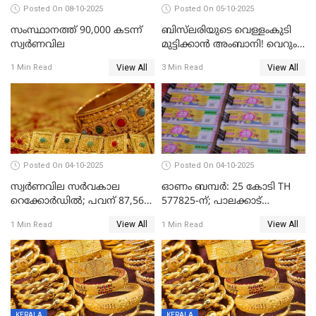
Posted On 08-10-2025
Posted On 05-10-2025
സംസ്ഥാനത്ത് 90,000 കടന്ന്
ബിസ്‌ലരിയുടെ വെള്ളംകുടി
സ്വര്‍ണവില
മുട്ടിക്കാൻ അംബാനി! വെറും
15 രൂപയ്ക്ക് 'ഷുവർ' വെള്ളം!
View All
View All
1 Min Read
3 Min Read
Posted On 04-10-2025
Posted On 04-10-2025
സ്വര്‍ണവില സര്‍വകാല
ഓണം ബമ്പർ: 25 കോടി TH
റെക്കോര്‍ഡില്‍; പവന് 87,560
577825-ന്; പാലക്കാട്
രൂപയിലെത്തി
റെക്കോർഡ് വിൽപ്പനയുമായി
View All
View All
1 Min Read
1 Min Read
മുന്നിൽ
KERALA
KERALA