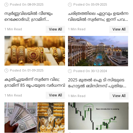
Posted On 08-09-2025
Posted On 05-09-2025
സ്വർണ്ണവിലയിൽ വീണ്ടും
ചരിത്രത്തിലെ ഏറ്റവും ഉയർന്ന
റെക്കോർഡ്; ഗ്രാമിന്
വിലയിൽ സ്വർണം; ഇന്ന് പവന്
പതിനായിരത്തിനരികെ,15
കൂടിയത് 560 രൂപ
View All
View All
1 Min Read
1 Min Read
രൂപ മാത്രം കുറവ്
Posted On 01-09-2025
Posted On 30-12-2024
കുതിച്ചുയർന്ന് സ്വർണ വില;
2025 മുതൽ ഐ ടി സിയുടെ
ഗ്രാമിന് 85 രൂപയുടെ വർധനവ്
ഹോട്ടൽ ബിസിനസ് പുതിയ
കമ്പനിക്ക് കീഴിൽ; ഓഹരി
View All
1 Min Read
View All
1 Min Read
ഉടമകൾ അറിയേണ്ട
കാര്യങ്ങൾ