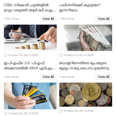
CIBIL സ്കോർ ചട്ടങ്ങളിൽ
പലിശനിരക്ക് കൂടുമോ?
മാറ്റം വരുത്തി ആർ ബി ഐ;
ഇന്നറിയാം
ക്രെഡിറ്റ് കാർഡുള്ളവരും
View All
View All
1 Min Read
1 Min Read
ലോൺ എടുത്തവരും
അറിഞ്ഞിരിക്കേണ്ട
കാര്യങ്ങൾ
Posted On 06-12-2024
Posted On 05-12-2024
ഇപിഎഫ്ഒ 3.0: പിഎഫ്
ഡോളറിനെതിരെ രൂപയുടെ
അക്കൗണ്ടിൽ നിന്ന് എടിഎം
മൂല്യം നാലു പൈസ ഉയര്‍ന്നു
പോലെ പണം പിൻവലിക്കാം
View All
View All
1 Min Read
1 Min Read
Posted On 05-12-2024
Posted On 05-12-2024