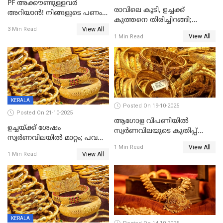
PF അക്കൗണ്ടുള്ളവർ
രാവിലെ കൂടി, ഉച്ചക്ക്
അറിയാൻ! നിങ്ങളുടെ പണം
കുത്തനെ തിരിച്ചിറങ്ങി;
ഇനി എളുപ്പത്തിൽ കയ്യിൽ
View All
സ്വർണവില പവന് 800 രൂപ
3 Min Read
കിട്ടും!
View All
1 Min Read
കുറഞ്ഞു
KERALA
Posted On 19-10-2025
Posted On 21-10-2025
ആഗോള വിപണിയിൽ
ഉച്ചയ്ക്ക് ശേഷം
സ്വർണവിലയുടെ കുതിപ്പ്
സ്വർണവിലയിൽ മാറ്റം; പവന്
തുടരുന്നു
View All
1600 രൂപ കുറഞ്ഞു
1 Min Read
View All
1 Min Read
KERALA