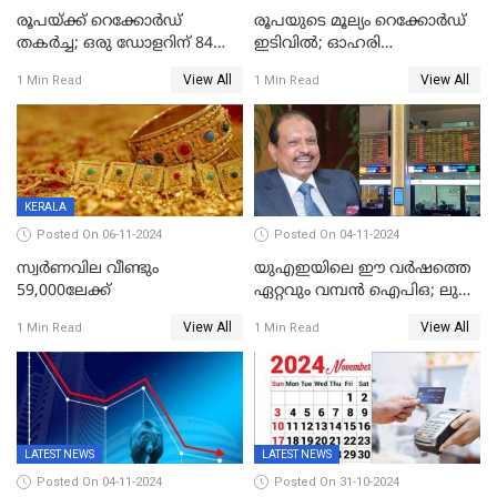
രൂപയ്ക്ക് റെക്കോർഡ്
രൂപയുടെ മൂല്യം റെക്കോർഡ്
തകര്‍ച്ച; ഒരു ഡോളറിന് 84
ഇടിവിൽ; ഓഹരി
രൂപ 4 പൈസയാണ്ഇന്നത്തെ
വിപണിയിലും കനത്ത ഇടിവ്,
View All
View All
1 Min Read
1 Min Read
വിനിമയ മൂല്യം
സെന്‍സെക്‌സ് 80,000ല്‍
താഴെ
KERALA
Posted On 06-11-2024
Posted On 04-11-2024
സ്വര്‍ണവില വീണ്ടും
യുഎഇയിലെ ഈ വർഷത്തെ
59,000ലേക്ക്
ഏറ്റവും വമ്പൻ ഐപിഒ; ലുലു
ഐപിഒയ്ക്ക് നാളെ
View All
View All
1 Min Read
1 Min Read
സമാപനം,വൻ ഡിമാൻഡ്;
വിൽപന 30
ശതമാനത്തിലേക്ക് ഉയർത്തി
LATEST NEWS
LATEST NEWS
Posted On 04-11-2024
Posted On 31-10-2024