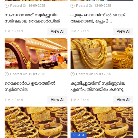
Posted On 16-09-2025
Posted On 13-09-2025
സംസ്ഥാനത്ത് സ്വര്‍ണ്ണവില
പൂജ്യം ബാലൻസിൽ ബാങ്ക്
സർവകാല റെക്കോർഡിൽ
അക്കൗണ്ട്, ഒപ്പം 2
ലക്ഷത്തിന്റെ ഇൻഷുറൻസും!
View All
View All
1 Min Read
8 Min Read
ജൻ ധൻ നേട്ടങ്ങൾ അറിയാം
Posted On 12-09-2025
Posted On 09-09-2025
റെക്കോര്‍ഡ് ഉയരത്തിൽ
കുതിച്ചുയർന്ന് സ്വർണ്ണവില;
സ്വര്‍ണവില
എണ്‍പതിനായിരം കടന്നു
View All
View All
1 Min Read
1 Min Read
KERALA