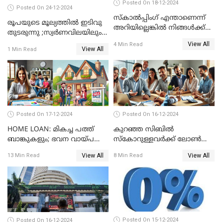
Posted On 18-12-2024
Posted On 24-12-2024
സ്കാൽപ്പിംഗ് എന്താണെന്ന്
രൂപയുടെ മൂല്യത്തില്‍ ഇടിവു
അറിയില്ലെങ്കിൽ നിങ്ങൾക്ക്
തുടരുന്നു ;സ്വര്‍ണവിലയിലും
ട്രേഡിംഗ് അറിയില്ല
കുറവ്
View All
4 Min Read
View All
1 Min Read
Posted On 17-12-2024
Posted On 16-12-2024
HOME LOAN: മികച്ച പത്ത്
കുറഞ്ഞ സിബിൽ
ബാങ്കുകളും; ഭവന വായ്പ
സ്കോറുള്ളവർക്ക് ലോൺ
പലിശ നിരക്കും
കിട്ടാൻ ചില എളുപ്പ വഴികൾ
View All
View All
13 Min Read
8 Min Read
Posted On 15-12-2024
Posted On 16-12-2024