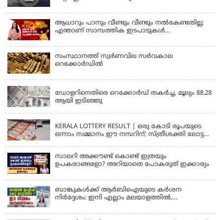
തുടരും
ആധാറും പാനും വീണ്ടും വീണ്ടും നൽകേണ്ടതില്ല;
എന്താണ് സാമ്പത്തിക ഇടപാടുകൾ
എളുപ്പമാക്കുന്ന CKYC?
സംസ്ഥാനത്ത് സ്വര്‍ണവില സര്‍വകാല
റെക്കോര്‍ഡില്‍
KERALA
ഡോളറിനെതിരെ റെക്കോർഡ് തകർച്ച, മൂല്യം 88.28
ആയി ഇടിഞ്ഞു
KERALA
KERALA LOTTERY RESULT | ഒരു കോടി രൂപയുടെ
ഒന്നാം സമ്മാനം ഈ നമ്പറിന്; സ്ത്രീശക്തി ലോട്ടറി
ഫലം പ്രഖ്യാപിച്ചു | STHREE SAKTHI SS 482 LOTTERY
RESULT
സാലറി അക്കൗണ്ട് കൊണ്ട് ഇത്രയും
ഉപകരാങ്ങളോ? അറിയാതെ പോകരുത് ഇക്കാര്യം
ബാങ്കുകൾക്ക് ആർബിഐയുടെ കർശന
നിർദ്ദേശം: ഇനി എല്ലാം മലയാളത്തിൽ,
പരാതികൾക്ക് ഉടൻ പരിഹാരം