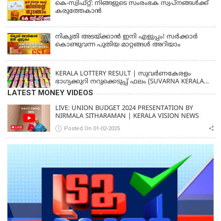
കെ-സ്വിഫ്റ്റ്: നിങ്ങളുടെ സംരംഭക സ്വപ്നങ്ങൾക്ക്
കരുത്തേകാൻ
നികുതി അടയ്ക്കാൻ ഇനി എളുപ്പം! സർക്കാർ
കൊണ്ടുവന്ന പുതിയ മാറ്റങ്ങൾ അറിയാം
KERALA
KERALA LOTTERY RESULT | സുവര്‍ണകേരളം
ഭാഗ്യക്കുറി നറുക്കെടുപ്പ് ഫലം (SUVARNA KERALAM
SK-16)
LATEST MONEY VIDEOS
LIVE: UNION BUDGET 2024 PRESENTATION BY
NIRMALA SITHARAMAN | KERALA VISION NEWS
Posted On 01-02-2025