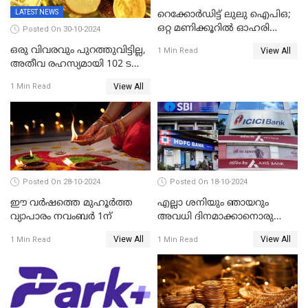
LATEST NEWS
റെക്കോർഡിട്ട് ലുലു ഐപിഒ;
ഒറ്റ മണിക്കൂറിൽ ഓഹരി
Posted On 30-10-2024
വിറ്റുതീർന്നു, ഇന്ത്യയിൽ
ഒരു വിവരവും പുറത്തുവിട്ടില്ല,
View All
1 Min Read
നിന്നും വാങ്ങാം, ഓഹരിക്ക്
അതീവ രഹസ്യമായി 102 ടൺ
വില 2.04 ദിർഹം വരെ
സ്വർണ്ണം റിസർവ് ബാങ്ക്
View All
1 Min Read
ഇന്ത്യയിലേക്കെത്തിച്ചു
Posted On 28-10-2024
Posted On 18-10-2024
ഈ വർഷത്തെ മുഹൂർത്ത
എല്ലാ ശനിയും ഞായറും
വ്യാപാരം നവംബർ 1ന്
അവധി ദിനമാക്കാനൊരുങ്ങി
ബാങ്കുകൾ
View All
View All
1 Min Read
1 Min Read