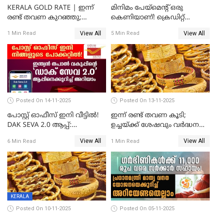
KERALA GOLD RATE | ഇന്ന്
മിനിമം പേയ്മെന്റ് ഒരു
രണ്ട് തവണ കുറഞ്ഞു;
കെണിയാണ്! ക്രെഡിറ്റ്
സ്വർണവിലയിൽ ഇടിവ്
കാർഡ് ഉപയോക്താക്കൾ
View All
View All
1 Min Read
5 Min Read
ശ്രദ്ധിക്കുക!
Posted On 14-11-2025
Posted On 13-11-2025
പോസ്റ്റ് ഓഫീസ് ഇനി വീട്ടിൽ!
ഇന്ന് രണ്ട് തവണ കൂടി;
DAK SEVA 2.0 ആപ്പ്:
ഉച്ചയ്ക്ക് ശേഷവും വർദ്ധനവ്;
ഉപയോഗങ്ങൾ
സംസ്ഥാനത്ത്
View All
View All
6 Min Read
1 Min Read
എന്തൊക്കെയാണെന്ന്
സ്വർണവിലയിൽ കുതിപ്പ്
നോക്കാം
KERALA
Posted On 10-11-2025
Posted On 05-11-2025