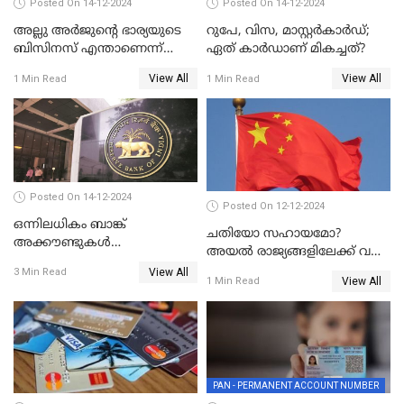
Posted On 14-12-2024
Posted On 14-12-2024
അല്ലു അർജുൻ്റെ ഭാര്യയുടെ
റുപേ, വിസ, മാസ്റ്റർകാർഡ്;
ബിസിനസ് എന്താണെന്ന്
ഏത് കാർഡാണ് മികച്ചത്?
അറിയാമോ?
View All
View All
1 Min Read
1 Min Read
Posted On 14-12-2024
Posted On 12-12-2024
ഒന്നിലധികം ബാങ്ക്
ചതിയോ സഹായമോ?
അക്കൗണ്ടുകൾ
അയൽ രാജ്യങ്ങളിലേക്ക് വൻ
നിയമവിരുദ്ധമാണോ? ആർ
തോതിൽ പണം ഒഴുക്കി
View All
3 Min Read
ബി ഐ പറയുന്നത് എന്താണ്?
View All
1 Min Read
ചൈന
PAN - PERMANENT ACCOUNT NUMBER