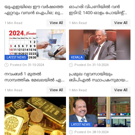
യുഎഇയിലെ ഈ വർഷത്തെ
ഓഹരി വിപണിയിൽ വൻ
ഏറ്റവും വമ്പൻ ഐപിഒ; ലുലു
ഇടിവ്; 1400-ഓളം പോയിൻ്റ്
ഐപിഒയ്ക്ക് നാളെ
ഇടിഞ്ഞ്
View All
View All
1 Min Read
1 Min Read
സമാപനം,വൻ ഡിമാൻഡ്;
സെൻസെക്സ്;രൂപയുടെ
വിൽപന 30
മൂല്യം വീണ്ടും റെക്കോര്‍ഡ്
ശതമാനത്തിലേക്ക് ഉയർത്തി
താഴ്ചയില്‍
LATEST NEWS
KERALA
Posted On 31-10-2024
Posted On 31-10-2024
നവംബർ 1 മുതൽ
പ്രമുഖ വ്യവസായിയും
സാമ്പത്തിക മേഖലയിൽ ഏഴ്
ബിപിഎല്‍ സ്ഥാപകനുമായ
പ്രധാന മാറ്റങ്ങൾ; ട്രെയിൻ
ടിപിജി നമ്പ്യാര്‍ അന്തരിച്ചു
View All
View All
1 Min Read
1 Min Read
ടിക്കറ്റ് ബുക്കിംഗ് മുതൽ
എൽപിജി വരെ...
LATEST NEWS
Posted On 28-10-2024