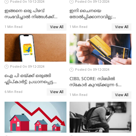
Posted On 10-12-2024
Posted On 09-12-2024
ഇങ്ങനെ ഒരു പിഴവ്
ഇനി ചൈനയെ
സംഭവിച്ചാൽ നിങ്ങൾക്ക്
തോൽപ്പിക്കാനാവില്ല;
പിഎഫ് പെൻഷൻ ലഭിക്കില്ല
യൂറോപ്പിനേയും
View All
View All
1 Min Read
1 Min Read
അമേരിക്കയേയും ഞെട്ടിച്ച്
ചൈനീസ് കാറുകൾ
Posted On 09-12-2024
Posted On 09-12-2024
ഐ പി ഒയ്ക്ക് ഒരുങ്ങി
CIBIL SCORE: സിബിൽ
ഫ്ലിപ്കാർട്ട്; പ്രധാനപ്പെട്ട
സ്കോർ കുറയ്ക്കുന്ന 6
കാര്യങ്ങൾ ഒറ്റനോട്ടത്തിൽ
കാര്യങ്ങൾ
View All
6 Min Read
View All
1 Min Read