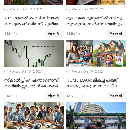
Posted On 30-12-2024
Posted On 24-12-2024
2025 മുതൽ ഐ ടി സിയുടെ
രൂപയുടെ മൂല്യത്തില്‍ ഇടിവു
ഹോട്ടൽ ബിസിനസ് പുതിയ
തുടരുന്നു ;സ്വര്‍ണവിലയിലും
കമ്പനിക്ക് കീഴിൽ; ഓഹരി
കുറവ്
View All
View All
1 Min Read
1 Min Read
ഉടമകൾ അറിയേണ്ട
കാര്യങ്ങൾ
Posted On 18-12-2024
Posted On 17-12-2024
സ്കാൽപ്പിംഗ് എന്താണെന്ന്
HOME LOAN: മികച്ച പത്ത്
അറിയില്ലെങ്കിൽ നിങ്ങൾക്ക്
ബാങ്കുകളും; ഭവന വായ്പ
ട്രേഡിംഗ് അറിയില്ല
പലിശ നിരക്കും
View All
View All
4 Min Read
13 Min Read