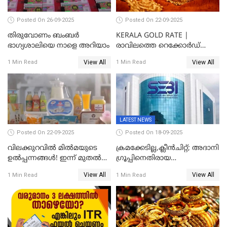
Posted On 26-09-2025
Posted On 22-09-2025
തിരുവോണം ബംബര്‍
KERALA GOLD RATE |
ഭാഗ്യശാലിയെ നാളെ അറിയാം
രാവിലത്തെ റെക്കോർഡ്
ഉച്ചയ്ക്ക് തിരുത്തി; ഇന്ന് രണ്ട്
View All
View All
1 Min Read
1 Min Read
തവണ കൂടി; പവൻ വില
83,000 ലേക്ക്
LATEST NEWS
Posted On 22-09-2025
Posted On 18-09-2025
വിലക്കുറവിൽ മിൽമയുടെ
ക്രമക്കേടില്ല,ക്ലീൻചിറ്റ്; അദാനി
ഉൽപ്പന്നങ്ങൾ! ഇന്ന് മുതൽ
​ഗ്രൂപ്പിനെതിരായ
ജിഎസ്ടി ആനുകൂല്യം
ഹിൻഡൻബർഗ് റിപ്പോർട്ട്
View All
View All
1 Min Read
1 Min Read
ഉപഭോക്താക്കൾക്ക്
തള്ളി സെബി