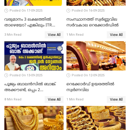
Posted On 17-09-2025
Posted On 16-09-2025
വരുമാനം 3 ലക്ഷത്തിൽ
സംസ്ഥാനത്ത് സ്വര്‍ണ്ണവില
താഴെയോ? എങ്കിലും ITR
സർവകാല റെക്കോർഡിൽ
ഫയൽ ചെയ്യണം
View All
View All
3 Min Read
1 Min Read
Posted On 13-09-2025
Posted On 12-09-2025
പൂജ്യം ബാലൻസിൽ ബാങ്ക്
റെക്കോര്‍ഡ് ഉയരത്തിൽ
അക്കൗണ്ട്, ഒപ്പം 2
സ്വര്‍ണവില
ലക്ഷത്തിന്റെ ഇൻഷുറൻസും!
View All
View All
8 Min Read
1 Min Read
ജൻ ധൻ നേട്ടങ്ങൾ അറിയാം