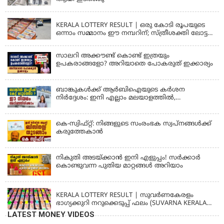
KERALA
KERALA LOTTERY RESULT | ഒരു കോടി രൂപയുടെ
ഒന്നാം സമ്മാനം ഈ നമ്പറിന്; സ്ത്രീശക്തി ലോട്ടറി
ഫലം പ്രഖ്യാപിച്ചു | STHREE SAKTHI SS 482 LOTTERY
RESULT
സാലറി അക്കൗണ്ട് കൊണ്ട് ഇത്രയും
ഉപകരാങ്ങളോ? അറിയാതെ പോകരുത് ഇക്കാര്യം
ബാങ്കുകൾക്ക് ആർബിഐയുടെ കർശന
നിർദ്ദേശം: ഇനി എല്ലാം മലയാളത്തിൽ,
പരാതികൾക്ക് ഉടൻ പരിഹാരം
കെ-സ്വിഫ്റ്റ്: നിങ്ങളുടെ സംരംഭക സ്വപ്നങ്ങൾക്ക്
കരുത്തേകാൻ
നികുതി അടയ്ക്കാൻ ഇനി എളുപ്പം! സർക്കാർ
കൊണ്ടുവന്ന പുതിയ മാറ്റങ്ങൾ അറിയാം
KERALA
KERALA LOTTERY RESULT | സുവര്‍ണകേരളം
ഭാഗ്യക്കുറി നറുക്കെടുപ്പ് ഫലം (SUVARNA KERALAM
SK-16)
LATEST MONEY VIDEOS