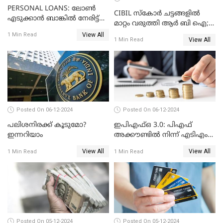
PERSONAL LOANS: ലോൺ
CIBIL സ്കോർ ചട്ടങ്ങളിൽ
എടുക്കാൻ ബാങ്കിൽ നേരിട്ട്
മാറ്റം വരുത്തി ആർ ബി ഐ;
പോകണോ? ഓൺലൈൻ വഴി
ക്രെഡിറ്റ് കാർഡുള്ളവരും
View All
1 Min Read
ചെയ്തുകൂടേ?
View All
1 Min Read
ലോൺ എടുത്തവരും
അറിഞ്ഞിരിക്കേണ്ട
കാര്യങ്ങൾ
Posted On 06-12-2024
Posted On 06-12-2024
പലിശനിരക്ക് കൂടുമോ?
ഇപിഎഫ്ഒ 3.0: പിഎഫ്
ഇന്നറിയാം
അക്കൗണ്ടിൽ നിന്ന് എടിഎം
പോലെ പണം പിൻവലിക്കാം
View All
View All
1 Min Read
1 Min Read
Posted On 05-12-2024
Posted On 05-12-2024