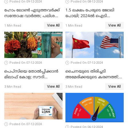
Posted On 09-12-2024
Posted On 08-12-2024
ഹോം ലോൺ എടുത്തവർക്ക്
1.5 ലക്ഷം പേരുടെ ജോലി
സന്തോഷ വാർത്ത; പലിശ
പോയി; 2024ൽ ഐടി
നിരക്ക് കുറയാൻ പോകുന്നു
മേഖലയിൽ സംഭവിച്ചത്
View All
View All
1 Min Read
1 Min Read
Posted On 07-12-2024
Posted On 07-12-2024
പെപ്സിയെ തോൽപ്പിക്കാൻ
ചൈനയുടെ തിരിച്ചടി
മിലാഫ് കോള; സൗദി
അമേരിക്കയുടെ കരണത്ത്;
അറേബ്യയുടെ ഈന്തപ്പഴ
നഷ്ടം 3 ബില്ല്യൺ ഡോളർ
View All
View All
3 Min Read
3 Min Read
കോളയേക്കുറിച്ച് അറിയാം
Posted On 07-12-2024
Posted On 06-12-2024