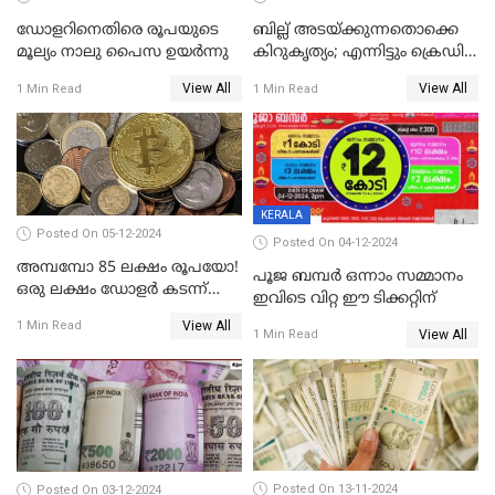
ഡോളറിനെതിരെ രൂപയുടെ
ബില്ല് അടയ്ക്കുന്നതൊക്കെ
മൂല്യം നാലു പൈസ ഉയര്‍ന്നു
കിറുകൃത്യം; എന്നിട്ടും ക്രെഡിറ്റ്
സ്കോർ ( CIBIL SCORE)
View All
View All
1 Min Read
1 Min Read
കൂടുന്നില്ലേ? കാരണം ഇതാണ്
KERALA
Posted On 05-12-2024
Posted On 04-12-2024
അമ്പമ്പോ 85 ലക്ഷം രൂപയോ!
പൂജ ബമ്പർ ഒന്നാം സമ്മാനം
ഒരു ലക്ഷം ഡോളർ കടന്ന്
ഇവിടെ വിറ്റ ഈ ടിക്കറ്റിന്
ബിറ്റ്‌കോയിൻ മൂല്യം
View All
1 Min Read
View All
1 Min Read
Posted On 13-11-2024
Posted On 03-12-2024