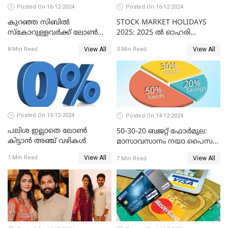
Posted On 16-12-2024
Posted On 16-12-2024
കുറഞ്ഞ സിബിൽ
STOCK MARKET HOLIDAYS
സ്കോറുള്ളവർക്ക് ലോൺ
2025: 2025 ൽ ഓഹരി
കിട്ടാൻ ചില എളുപ്പ വഴികൾ
വിപണിയിലെ അവധി
View All
View All
8 Min Read
3 Min Read
ദിനങ്ങൾ
Posted On 15-12-2024
Posted On 14-12-2024
പലിശ ഇല്ലാതെ ലോൺ
50-30-20 ബജറ്റ് ഫോർമുല:
കിട്ടാൻ അഞ്ച് വഴികൾ
മാസാവസാനം നയാ പൈസ
ഇല്ലെന്ന് പറയേണ്ടി വരില്ല
View All
1 Min Read
View All
7 Min Read