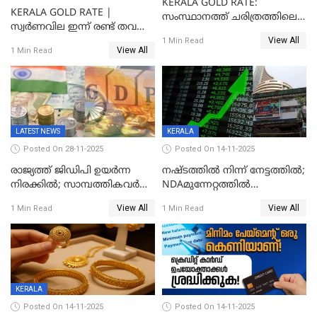
KERALA GOLD RATE:
KERALA GOLD RATE |
സംസ്ഥാനത്ത് ചരിത്രത്തിലെ
സ്വർണവില ഇന്ന് രണ്ട് തവണ
ഏറ്റവും വലിയ വിലയിൽ
View All
കൂടി, ഒരു ലക്ഷത്തിനരികിൽ;
1 Min Read
സ്വർണം; സർവ്വകാല
View All
1 Min Read
സർവകാല റെക്കോഡ്
റെക്കോർഡിൽ
LATEST NEWS
KERALA
Posted On 28-11-2025
Posted On 14-11-2025
രാജ്യത്ത് ജിഡിപി ഉയര്‍ന്ന
നഷ്ടത്തിൽ നിന്ന് നേട്ടത്തിൽ;
നിരക്കില്‍; സാമ്പത്തികവർഷം
NDAമുന്നേറ്റത്തിൽ
രണ്ടാം പാദത്തില്‍ ജിഡിപി 8.2
ഓഹരിവിപണിയിലും കുതിപ്പ്
View All
View All
1 Min Read
1 Min Read
ശതമാനമായി; പ്രചോദനം
നൽകുന്നുവെന്ന് മോദി
KERALA
Posted On 14-11-2025
Posted On 14-11-2025