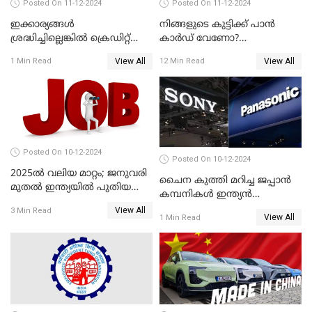
Posted On 11-12-2024
Posted On 11-12-2024
ഇക്കാര്യങ്ങൾ
നിങ്ങളുടെ കുട്ടിക്ക് പാൻ
ശ്രദ്ധിച്ചില്ലെങ്കിൽ ക്രെഡിറ്റ്
കാർഡ് വേണോ?
കാർഡ് വലിയ അപകടകാരി
അപേക്ഷിക്കുന്നത്
View All
View All
1 Min Read
12 Min Read
എങ്ങനെയാണെന്ന് നോക്കാം
Posted On 10-12-2024
Posted On 10-12-2024
2025ൽ വലിയ മാറ്റം; ജനുവരി
ചൈന കുത്തി മറിച്ച ജപ്പാൻ
മുതൽ ഇന്ത്യയിൽ പുതിയ
കമ്പനികൾ ഇന്ത്യൻ
തൊഴിൽ അവസരങ്ങൾ
ഇലക്ട്രോണിക്സ് വിപണിയിൽ
View All
3 Min Read
View All
1 Min Read
വീണ്ടും മുന്നിൽ