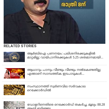
RELATED STORIES
ആർബിഐ പണനയം: പലിശനിരക്കുകളിൽ
മാറ്റമില്ല; വായ്പാനിരക്കുകൾ 5.25 ശതമാനമായി
തുടരും
ആധാറും പാനും വീണ്ടും വീണ്ടും നൽകേണ്ടതില്ല;
എന്താണ് സാമ്പത്തിക ഇടപാടുകൾ
എളുപ്പമാക്കുന്ന CKYC?
സംസ്ഥാനത്ത് സ്വര്‍ണവില സര്‍വകാല
റെക്കോര്‍ഡില്‍
KERALA
ഡോളറിനെതിരെ റെക്കോർഡ് തകർച്ച, മൂല്യം 88.28
ആയി ഇടിഞ്ഞു