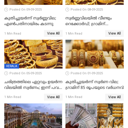
Posted On 09-09-2025
Posted On 08-09-2025
കുതിച്ചുയർന്ന് സ്വർണ്ണവില;
സ്വർണ്ണവിലയിൽ വീണ്ടും
എണ്‍പതിനായിരം കടന്നു
റെക്കോർഡ്; ഗ്രാമിന്
പതിനായിരത്തിനരികെ,15
View All
View All
1 Min Read
1 Min Read
രൂപ മാത്രം കുറവ്
KERALA
Posted On 05-09-2025
Posted On 01-09-2025
ചരിത്രത്തിലെ ഏറ്റവും ഉയർന്ന
കുതിച്ചുയർന്ന് സ്വർണ വില;
വിലയിൽ സ്വർണം; ഇന്ന് പവന്
ഗ്രാമിന് 85 രൂപയുടെ വർധനവ്
കൂടിയത് 560 രൂപ
View All
View All
1 Min Read
1 Min Read