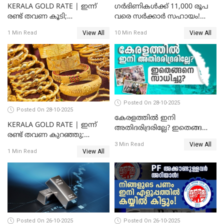
KERALA GOLD RATE | ഇന്ന്
ഗർഭിണികൾക്ക് 11,000 രൂപ
രണ്ട് തവണ കൂടി;
വരെ സർക്കാർ സഹായം!
സ്വർണവിലയിൽ കുതിപ്പ്
പ്രധാനമന്ത്രി മാതൃ വന്ദന
View All
View All
1 Min Read
10 Min Read
യോജനയെക്കുറിച്ച്
അറിയേണ്ടതെല്ലാം
Posted On 28-10-2025
Posted On 28-10-2025
കേരളത്തിൽ ഇനി
KERALA GOLD RATE | ഇന്ന്
അതിദരിദ്രരില്ലേ? ഇതെങ്ങനെ
രണ്ട് തവണ കുറഞ്ഞു;
സാധിച്ചു? | INDIA'S FIRST
View All
സ്വർണവില പവന് കുറഞ്ഞത്
3 Min Read
STATE FREE FROM EXTREME
View All
1 Min Read
1800 രൂപ
POVERTY
Posted On 26-10-2025
Posted On 26-10-2025