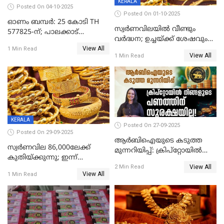
KERALA
Posted On 04-10-2025
Posted On 01-10-2025
ഓണം ബമ്പർ: 25 കോടി TH
സ്വർണവിലയിൽ വീണ്ടും
577825-ന്; പാലക്കാട്
വർദ്ധന; ഉച്ചയ്ക്ക് ശേഷവും
റെക്കോർഡ് വിൽപ്പനയുമായി
View All
കൂടി; മൂന്ന് ദിവസത്തിൽ
1 Min Read
മുന്നിൽ
View All
1 Min Read
കൂടിയത് പവന് 2,760 രൂപ
KERALA
Posted On 27-09-2025
Posted On 29-09-2025
ആർബിഐയുടെ കടുത്ത
സ്വര്‍ണവില 86,000ലേക്ക്
മുന്നറിയിപ്പ്: ക്രിപ്റ്റോയിൽ
കുതിയ്ക്കുന്നു; ഇന്ന്
നിങ്ങളുടെ പണത്തിന്
View All
രണ്ടുതവണയായി കൂടിയത്
2 Min Read
സുരക്ഷയില്ല!
View All
1 Min Read
1040 രൂപ