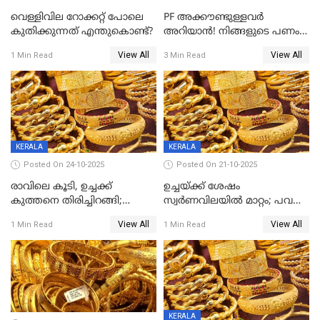
വെള്ളിവില റോക്കറ്റ് പോലെ
PF അക്കൗണ്ടുള്ളവർ
കുതിക്കുന്നത് എന്തുകൊണ്ട്?
അറിയാൻ! നിങ്ങളുടെ പണം
ഇനി എളുപ്പത്തിൽ കയ്യിൽ
View All
View All
1 Min Read
3 Min Read
കിട്ടും!
KERALA
KERALA
Posted On 24-10-2025
Posted On 21-10-2025
രാവിലെ കൂടി, ഉച്ചക്ക്
ഉച്ചയ്ക്ക് ശേഷം
കുത്തനെ തിരിച്ചിറങ്ങി;
സ്വർണവിലയിൽ മാറ്റം; പവന്
സ്വർണവില പവന് 800 രൂപ
1600 രൂപ കുറഞ്ഞു
View All
View All
1 Min Read
1 Min Read
കുറഞ്ഞു
KERALA