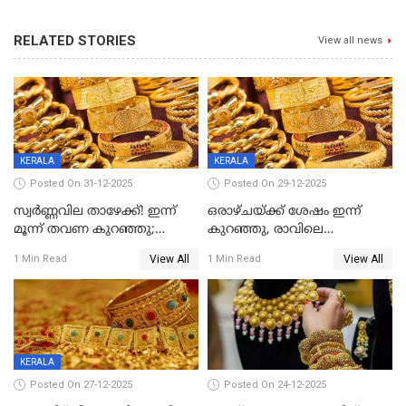
RELATED STORIES
View all news
KERALA
KERALA
Posted On 31-12-2025
Posted On 29-12-2025
സ്വർണ്ണവില താഴേക്ക്! ഇന്ന്
ഒരാഴ്ചയ്ക്ക് ശേഷം ഇന്ന്
മൂന്ന് തവണ കുറഞ്ഞു;
കുറഞ്ഞു, രാവിലെ
ആശ്വാസമായി ഇടിവ്
റെക്കോർഡ് വില, വൈകിട്ട്
View All
View All
1 Min Read
1 Min Read
ഇടിവ്
KERALA
Posted On 27-12-2025
Posted On 24-12-2025