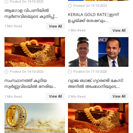
Posted On 19-10-2025
Posted On 15-10-2025
ആഗോള വിപണിയിൽ
KERALA GOLD RATE|ഇന്ന്
സ്വർണവിലയുടെ കുതിപ്പ്
ഉച്ചയ്ക്ക് ശേഷവും
തുടരുന്നു
View All
സ്വർണവിലയിൽ വർദ്ധനവ്;
1 Min Read
View All
1 Min Read
പവന് കൂടിയത് 400 രൂപ
Posted On 14-10-2025
Posted On 11-10-2025
സംസ്ഥാനത്ത് കൂടിയ
വ്യാജ ബാങ്ക് ഗ്യാരണ്ടി കേസ്:
സ്വർണ്ണവിലയിൽ നേരിയ
അനിൽ അംബാനിയുടെ
കുറവ്
റിലയൻസ് പവർ സിഎഫ്ഒ
View All
View All
1 Min Read
2 Min Read
അറസ്റ്റിൽ; ഇഡി അന്വേഷണം
വ്യാപിപ്പിക്കുന്നു