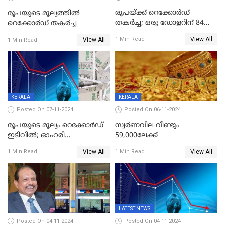
രൂപയ്ക്ക് റെക്കോർഡ്
രൂപയുടെ മൂല്യത്തില്‍
തകര്‍ച്ച; ഒരു ഡോളറിന് 84
റെക്കോര്‍ഡ് തകര്‍ച്ച
രൂപ 4 പൈസയാണ്ഇന്നത്തെ
View All
1 Min Read
View All
1 Min Read
വിനിമയ മൂല്യം
KERALA
KERALA
Posted On 07-11-2024
Posted On 06-11-2024
രൂപയുടെ മൂല്യം റെക്കോർഡ്
സ്വര്‍ണവില വീണ്ടും
ഇടിവിൽ; ഓഹരി
59,000ലേക്ക്
വിപണിയിലും കനത്ത ഇടിവ്,
View All
View All
1 Min Read
1 Min Read
സെന്‍സെക്‌സ് 80,000ല്‍
താഴെ
LATEST NEWS
Posted On 04-11-2024
Posted On 04-11-2024