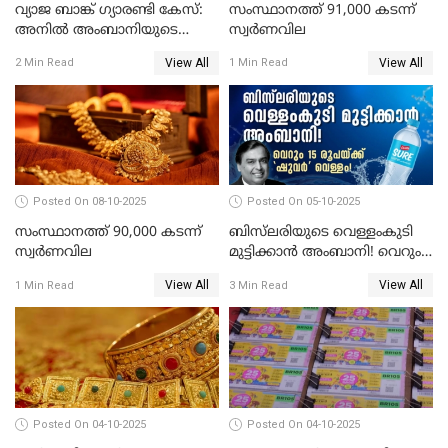
വ്യാജ ബാങ്ക് ഗ്യാരണ്ടി കേസ്:
സംസ്ഥാനത്ത് 91,000 കടന്ന്
അനിൽ അംബാനിയുടെ
സ്വര്‍ണവില
റിലയൻസ് പവർ സിഎഫ്ഒ
View All
View All
2 Min Read
1 Min Read
അറസ്റ്റിൽ; ഇഡി അന്വേഷണം
വ്യാപിപ്പിക്കുന്നു
Posted On 08-10-2025
Posted On 05-10-2025
സംസ്ഥാനത്ത് 90,000 കടന്ന്
ബിസ്‌ലരിയുടെ വെള്ളംകുടി
സ്വര്‍ണവില
മുട്ടിക്കാൻ അംബാനി! വെറും
15 രൂപയ്ക്ക് 'ഷുവർ' വെള്ളം!
View All
View All
1 Min Read
3 Min Read
Posted On 04-10-2025
Posted On 04-10-2025