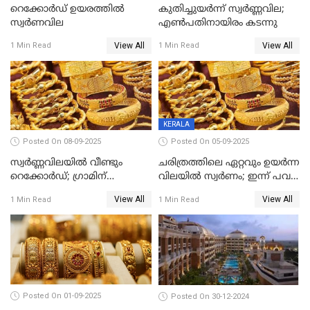
റെക്കോര്‍ഡ് ഉയരത്തിൽ
കുതിച്ചുയർന്ന് സ്വർണ്ണവില;
സ്വര്‍ണവില
എണ്‍പതിനായിരം കടന്നു
View All
View All
1 Min Read
1 Min Read
KERALA
Posted On 08-09-2025
Posted On 05-09-2025
സ്വർണ്ണവിലയിൽ വീണ്ടും
ചരിത്രത്തിലെ ഏറ്റവും ഉയർന്ന
റെക്കോർഡ്; ഗ്രാമിന്
വിലയിൽ സ്വർണം; ഇന്ന് പവന്
പതിനായിരത്തിനരികെ,15
കൂടിയത് 560 രൂപ
View All
View All
1 Min Read
1 Min Read
രൂപ മാത്രം കുറവ്
Posted On 01-09-2025
Posted On 30-12-2024