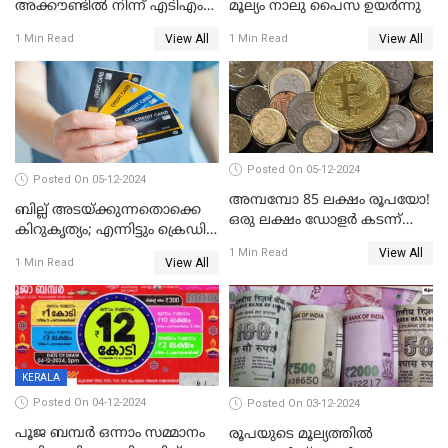
അക്കൗണ്ടിൽ നിന്ന് എടിഎം
മൂല്യം നാലു പൈസ ഉയര്‍ന്നു
പോലെ പണം പിൻവലിക്കാം
View All
View All
1 Min Read
1 Min Read
Posted On 05-12-2024
Posted On 05-12-2024
അമ്പമ്പോ 85 ലക്ഷം രൂപയോ!
ബില്ല് അടയ്ക്കുന്നതൊക്കെ
ഒരു ലക്ഷം ഡോളർ കടന്ന്
കിറുകൃത്യം; എന്നിട്ടും ക്രെഡിറ്റ്
ബിറ്റ്‌കോയിൻ മൂല്യം
സ്കോർ ( CIBIL SCORE)
View All
1 Min Read
View All
1 Min Read
കൂടുന്നില്ലേ? കാരണം ഇതാണ്
KERALA
Posted On 04-12-2024
Posted On 03-12-2024
പൂജ ബമ്പർ ഒന്നാം സമ്മാനം
രൂപയുടെ മൂല്യത്തില്‍