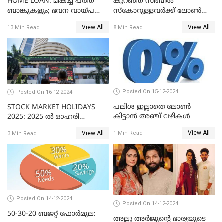
HOME LOAN: മികച്ച പത്ത്
കുറഞ്ഞ സിബിൽ
ബാങ്കുകളും; ഭവന വായ്പ
സ്കോറുള്ളവർക്ക് ലോൺ
പലിശ നിരക്കും
കിട്ടാൻ ചില എളുപ്പ വഴികൾ
View All
View All
13 Min Read
8 Min Read
Posted On 15-12-2024
Posted On 16-12-2024
പലിശ ഇല്ലാതെ ലോൺ
STOCK MARKET HOLIDAYS
കിട്ടാൻ അഞ്ച് വഴികൾ
2025: 2025 ൽ ഓഹരി
വിപണിയിലെ അവധി
View All
1 Min Read
View All
3 Min Read
ദിനങ്ങൾ
Posted On 14-12-2024
Posted On 14-12-2024
50-30-20 ബജറ്റ് ഫോർമുല:
അല്ലു അർജുൻ്റെ ഭാര്യയുടെ