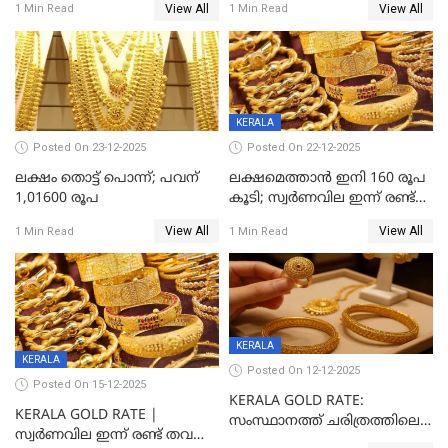
View All
View All
1 Min Read
1 Min Read
റെക്കോർഡ്
KERALA
Posted On 23-12-2025
Posted On 22-12-2025
ലക്ഷം തൊട്ട് പൊന്ന്; പവന്
ലക്ഷമെത്താൻ ഇനി 160 രൂപ
1,01600 രൂപ
കൂടി; സ്വർണവില ഇന്ന് രണ്ട്
തവണ കൂടി
View All
View All
1 Min Read
1 Min Read
KERALA
KERALA
Posted On 12-12-2025
Posted On 15-12-2025
KERALA GOLD RATE:
KERALA GOLD RATE |
സംസ്ഥാനത്ത് ചരിത്രത്തിലെ
സ്വർണവില ഇന്ന് രണ്ട് തവണ
ഏറ്റവും വലിയ വിലയിൽ