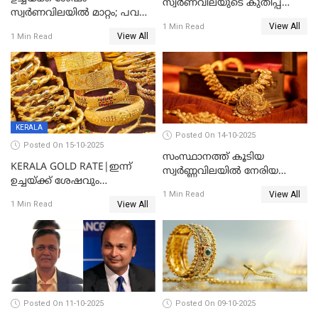
സ്വർണവിലയുടെ കുതിപ്പ്
സ്വർണവിലയിൽ മാറ്റം; പവന്
തുടരുന്നു
View All
1600 രൂപ കുറഞ്ഞു
1 Min Read
View All
1 Min Read
KERALA
Posted On 14-10-2025
Posted On 15-10-2025
സംസ്ഥാനത്ത് കൂടിയ
KERALA GOLD RATE|ഇന്ന്
സ്വർണ്ണവിലയിൽ നേരിയ
ഉച്ചയ്ക്ക് ശേഷവും
കുറവ്
View All
സ്വർണവിലയിൽ വർദ്ധനവ്;
1 Min Read
View All
1 Min Read
പവന് കൂടിയത് 400 രൂപ
Posted On 11-10-2025
Posted On 09-10-2025