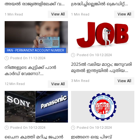
അയൽ രാജ്യങ്ങളിലേക്ക് വൻ
ശ്രദ്ധിച്ചില്ലെങ്കിൽ ക്രെഡിറ്റ്
തോതിൽ പണം ഒഴുക്കി
കാർഡ് വലിയ അപകടകാരി
View All
View All
1 Min Read
1 Min Read
ചൈന
PAN - PERMANENT ACCOUNT NUMBER
Posted On 10-12-2024
Posted On 11-12-2024
2025ൽ വലിയ മാറ്റം; ജനുവരി
നിങ്ങളുടെ കുട്ടിക്ക് പാൻ
മുതൽ ഇന്ത്യയിൽ പുതിയ
കാർഡ് വേണോ?
തൊഴിൽ അവസരങ്ങൾ
അപേക്ഷിക്കുന്നത്
View All
3 Min Read
View All
12 Min Read
എങ്ങനെയാണെന്ന് നോക്കാം
Posted On 10-12-2024
Posted On 10-12-2024
ചൈന കുത്തി മറിച്ച ജപ്പാൻ
ഇങ്ങനെ ഒരു പിഴവ്