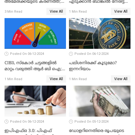
അമേരിക്കയുടെ കരണത്ത്;
എടുക്കാൻ ബാങ്കിൽ നേരിട്ട്
നഷ്ടം 3 ബില്ല്യൺ ഡോളർ
പോകണോ? ഓൺലൈൻ വഴി
View All
View All
3 Min Read
1 Min Read
ചെയ്തുകൂടേ?
Posted On 06-12-2024
Posted On 06-12-2024
CIBIL സ്കോർ ചട്ടങ്ങളിൽ
പലിശനിരക്ക് കൂടുമോ?
മാറ്റം വരുത്തി ആർ ബി ഐ;
ഇന്നറിയാം
ക്രെഡിറ്റ് കാർഡുള്ളവരും
View All
View All
1 Min Read
1 Min Read
ലോൺ എടുത്തവരും
അറിഞ്ഞിരിക്കേണ്ട
കാര്യങ്ങൾ
Posted On 06-12-2024
Posted On 05-12-2024
ഇപിഎഫ്ഒ 3.0: പിഎഫ്
ഡോളറിനെതിരെ രൂപയുടെ