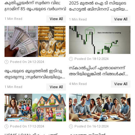
കുതിച്ചുയർന്ന് സ്വർണ വില;
2025 മുതൽ ഐ ടി സിയുടെ
ഗ്രാമിന് 85 രൂപയുടെ വർധനവ്
ഹോട്ടൽ ബിസിനസ് പുതിയ
കമ്പനിക്ക് കീഴിൽ; ഓഹരി
View All
1 Min Read
View All
1 Min Read
ഉടമകൾ അറിയേണ്ട
കാര്യങ്ങൾ
Posted On 18-12-2024
Posted On 24-12-2024
സ്കാൽപ്പിംഗ് എന്താണെന്ന്
രൂപയുടെ മൂല്യത്തില്‍ ഇടിവു
അറിയില്ലെങ്കിൽ നിങ്ങൾക്ക്
തുടരുന്നു ;സ്വര്‍ണവിലയിലും
ട്രേഡിംഗ് അറിയില്ല
കുറവ്
View All
4 Min Read
View All
1 Min Read
Posted On 17-12-2024
Posted On 16-12-2024