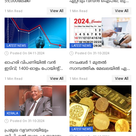
59,000ലേക്ക്
ഏറ്റവും വമ്പൻ ഐപിഒ; ലുലു
ഐപിഒയ്ക്ക് നാളെ
View All
View All
1 Min Read
1 Min Read
സമാപനം,വൻ ഡിമാൻഡ്;
വിൽപന 30
ശതമാനത്തിലേക്ക് ഉയർത്തി
LATEST NEWS
LATEST NEWS
Posted On 04-11-2024
Posted On 31-10-2024
ഓഹരി വിപണിയിൽ വൻ
നവംബർ 1 മുതൽ
ഇടിവ്; 1400-ഓളം പോയിൻ്റ്
സാമ്പത്തിക മേഖലയിൽ ഏഴ്
ഇടിഞ്ഞ്
പ്രധാന മാറ്റങ്ങൾ; ട്രെയിൻ
View All
View All
1 Min Read
1 Min Read
സെൻസെക്സ്;രൂപയുടെ
ടിക്കറ്റ് ബുക്കിംഗ് മുതൽ
മൂല്യം വീണ്ടും റെക്കോര്‍ഡ്
എൽപിജി വരെ...
താഴ്ചയില്‍
KERALA
Posted On 31-10-2024
LATEST NEWS
പ്രമുഖ വ്യവസായിയും