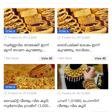
KERALA
KERALA
Posted On 31-12-2025
Posted On 29-12-2025
സ്വർണ്ണവില താഴേക്ക്! ഇന്ന്
ഒരാഴ്ചയ്ക്ക് ശേഷം ഇന്ന്
മൂന്ന് തവണ കുറഞ്ഞു;
കുറഞ്ഞു, രാവിലെ
ആശ്വാസമായി ഇടിവ്
റെക്കോർഡ് വില, വൈകിട്ട്
View All
View All
1 Min Read
1 Min Read
ഇടിവ്
KERALA
Posted On 27-12-2025
Posted On 24-12-2025
വൈകിട്ട് വീണ്ടും വില കൂടി;
പവന് 1,01880; പൊന്നിന്
സ്വർണവില ഗ്രാമിന് 13,000
വീണ്ടും വില കൂടി
ഭേദിച്ചു, വെള്ളിക്കും