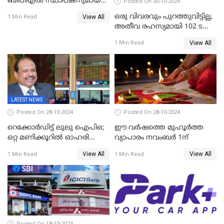
ബിപിഎല്‍ സ്ഥാപകനുമായ
Posted On 30-10-2024
ടിപിജി നമ്പ്യാര്‍ അന്തരിച്ചു
ഒരു വിവരവും പുറത്തുവിട്ടില്ല,
View All
1 Min Read
അതീവ രഹസ്യമായി 102 ടൺ
സ്വർണ്ണം റിസർവ് ബാങ്ക്
View All
1 Min Read
ഇന്ത്യയിലേക്കെത്തിച്ചു
LATEST NEWS
Posted On 28-10-2024
Posted On 28-10-2024
റെക്കോർഡിട്ട് ലുലു ഐപിഒ;
ഈ വർഷത്തെ മുഹൂർത്ത
ഒറ്റ മണിക്കൂറിൽ ഓഹരി
വ്യാപാരം നവംബർ 1ന്
വിറ്റുതീർന്നു, ഇന്ത്യയിൽ
View All
View All
1 Min Read
1 Min Read
നിന്നും വാങ്ങാം, ഓഹരിക്ക്
വില 2.04 ദിർഹം വരെ
Posted On 18-10-2024