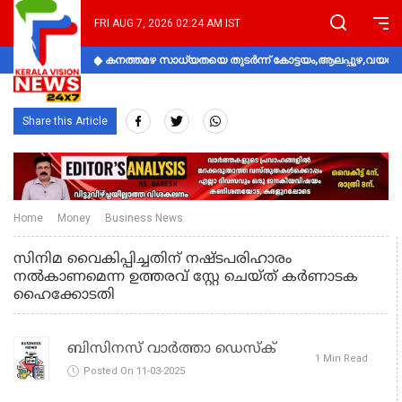
FRI AUG 7, 2026 02:24 AM IST
കനത്തമഴ സാധ്യതയെ തുടർന്ന് കോട്ടയം,ആലപ്പുഴ,വയനാട്
Share this Article
Home
Money
Business News
സിനിമ വൈകിപ്പിച്ചതിന് നഷ്ടപരിഹാരം
നൽകാണമെന്ന ഉത്തരവ് സ്റ്റേ ചെയ്ത് കർണാടക
ഹൈക്കോടതി
ബിസിനസ് വാർത്താ ഡെസ്ക്
1 Min Read
Posted On 11-03-2025