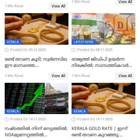
View All
കൂടി, ഒരു ലക്ഷത്തിനരികിൽ;
1 Min Read
സ്വർണം; സർവ്വകാല
View All
1 Min Read
സർവകാല റെക്കോഡ്
റെക്കോർഡിൽ
KERALA
LATEST NEWS
Posted On 05-12-2025
Posted On 28-11-2025
രണ്ട് തവണ കൂടി; സ്വർണവില
രാജ്യത്ത് ജിഡിപി ഉയര്‍ന്ന
ഈ മാസത്തെ
നിരക്കില്‍; സാമ്പത്തികവർഷം
ഉയർന്നനിരക്കിൽ
രണ്ടാം പാദത്തില്‍ ജിഡിപി 8.2
View All
View All
1 Min Read
1 Min Read
ശതമാനമായി; പ്രചോദനം
നൽകുന്നുവെന്ന് മോദി
KERALA
KERALA
Posted On 14-11-2025
Posted On 14-11-2025
നഷ്ടത്തിൽ നിന്ന് നേട്ടത്തിൽ;
KERALA GOLD RATE | ഇന്ന്
NDAമുന്നേറ്റത്തിൽ
രണ്ട് തവണ കുറഞ്ഞു;