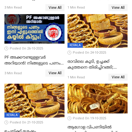
സാധിച്ചു? | INDIA'S FIRST
View All
View All
3 Min Read
1 Min Read
STATE FREE FROM EXTREME
POVERTY
KERALA
Posted On 26-10-2025
Posted On 24-10-2025
PF അക്കൗണ്ടുള്ളവർ
രാവിലെ കൂടി, ഉച്ചക്ക്
അറിയാൻ! നിങ്ങളുടെ പണം
കുത്തനെ തിരിച്ചിറങ്ങി;
ഇനി എളുപ്പത്തിൽ കയ്യിൽ
View All
സ്വർണവില പവന് 800 രൂപ
3 Min Read
കിട്ടും!
View All
1 Min Read
കുറഞ്ഞു
KERALA
Posted On 19-10-2025
Posted On 21-10-2025
ആഗോള വിപണിയിൽ
ഉച്ചയ്ക്ക് ശേഷം