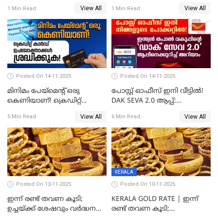
ഓഹരിവിപണിയിലും കുതിപ്പ്
സ്വർണവിലയിൽ ഇടിവ്
View All
View All
1 Min Read
1 Min Read
Posted On 14-11-2025
Posted On 14-11-2025
മിനിമം പേയ്മെന്റ് ഒരു
പോസ്റ്റ് ഓഫീസ് ഇനി വീട്ടിൽ!
കെണിയാണ്! ക്രെഡിറ്റ്
DAK SEVA 2.0 ആപ്പ്:
കാർഡ് ഉപയോക്താക്കൾ
ഉപയോഗങ്ങൾ
View All
View All
5 Min Read
6 Min Read
ശ്രദ്ധിക്കുക!
എന്തൊക്കെയാണെന്ന്
നോക്കാം
KERALA
Posted On 13-11-2025
Posted On 10-11-2025
ഇന്ന് രണ്ട് തവണ കൂടി;
KERALA GOLD RATE | ഇന്ന്
ഉച്ചയ്ക്ക് ശേഷവും വർദ്ധനവ്;
രണ്ട് തവണ കൂടി;