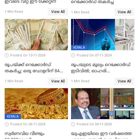
ഇവിടെ വിറ്റ ഈ ടിക്കറ്റിന്
റെക്കോര്‍ഡ് തകര്‍ച്ച
View All
1 Min Read
View All
1 Min Read
KERALA
Posted On 13-11-2024
Posted On 07-11-2024
രൂപയ്ക്ക് റെക്കോർഡ്
രൂപയുടെ മൂല്യം റെക്കോർഡ്
തകര്‍ച്ച; ഒരു ഡോളറിന് 84
ഇടിവിൽ; ഓഹരി
രൂപ 4 പൈസയാണ്ഇന്നത്തെ
വിപണിയിലും കനത്ത ഇടിവ്,
View All
View All
1 Min Read
1 Min Read
വിനിമയ മൂല്യം
സെന്‍സെക്‌സ് 80,000ല്‍
താഴെ
KERALA
Posted On 06-11-2024
Posted On 04-11-2024
സ്വര്‍ണവില വീണ്ടും
യുഎഇയിലെ ഈ വർഷത്തെ