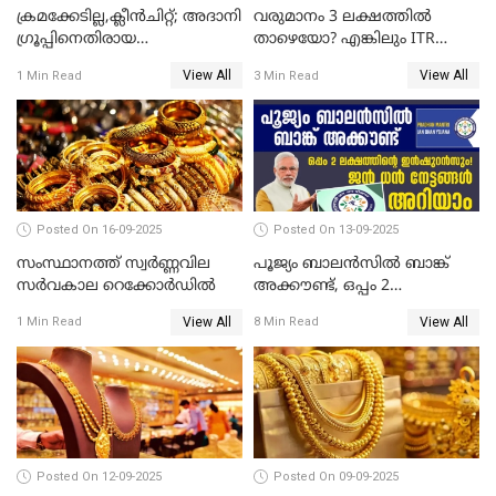
ക്രമക്കേടില്ല,ക്ലീൻചിറ്റ്; അദാനി
വരുമാനം 3 ലക്ഷത്തിൽ
​ഗ്രൂപ്പിനെതിരായ
താഴെയോ? എങ്കിലും ITR
ഹിൻഡൻബർഗ് റിപ്പോർട്ട്
ഫയൽ ചെയ്യണം
View All
View All
1 Min Read
3 Min Read
തള്ളി സെബി
Posted On 16-09-2025
Posted On 13-09-2025
സംസ്ഥാനത്ത് സ്വര്‍ണ്ണവില
പൂജ്യം ബാലൻസിൽ ബാങ്ക്
സർവകാല റെക്കോർഡിൽ
അക്കൗണ്ട്, ഒപ്പം 2
ലക്ഷത്തിന്റെ ഇൻഷുറൻസും!
View All
View All
1 Min Read
8 Min Read
ജൻ ധൻ നേട്ടങ്ങൾ അറിയാം
Posted On 12-09-2025
Posted On 09-09-2025