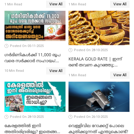
സംസ്ഥാനത്ത്
സ്വർണവിലയിൽ കുതിപ്പ്
View All
View All
1 Min Read
1 Min Read
സ്വർണവിലയിൽ കുതിപ്പ്
Posted On 05-11-2025
Posted On 28-10-2025
ഗർഭിണികൾക്ക് 11,000 രൂപ
KERALA GOLD RATE | ഇന്ന്
വരെ സർക്കാർ സഹായം!
രണ്ട് തവണ കുറഞ്ഞു;
പ്രധാനമന്ത്രി മാതൃ വന്ദന
View All
സ്വർണവില പവന് കുറഞ്ഞത്
10 Min Read
യോജനയെക്കുറിച്ച്
View All
1 Min Read
1800 രൂപ
അറിയേണ്ടതെല്ലാം
Posted On 28-10-2025
Posted On 26-10-2025
കേരളത്തിൽ ഇനി
വെള്ളിവില റോക്കറ്റ് പോലെ
അതിദരിദ്രരില്ലേ? ഇതെങ്ങനെ
കുതിക്കുന്നത് എന്തുകൊണ്ട്?