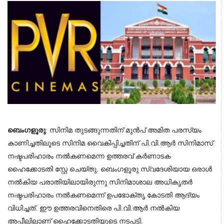
ബെംഗളൂരു
: സിനിമ തുടങ്ങുന്നതിന് മുൻപ് അമിത പരസ്യം
കാണിച്ചതിലൂടെ സിനിമ വൈകിപ്പിച്ചതിന് പി.വി.ആർ സിനിമാസ്
നഷ്ടപരിഹാരം നൽകണമെന്ന ഉത്തരവ് കർണാടക
ഹൈക്കോടതി സ്റ്റേ ചെയ്തു. ബെംഗളൂരു സ്വദേശിയായ ഒരാൾ
നൽകിയ പരാതിയിലായിരുന്നു സിനിമാശാല അധികൃതർ
നഷ്ടപരിഹാരം നൽകണമെന്ന് ഉപഭോക്തൃ കോടതി ആദ്യം
വിധിച്ചത്. ഈ ഉത്തരവിനെതിരെ പി.വി.ആർ നൽകിയ
അപ്പീലിലാണ് ഹൈക്കോടതിയുടെ നടപടി.