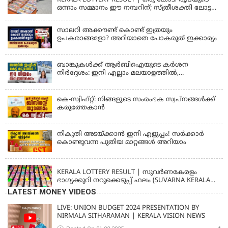
ഒന്നാം സമ്മാനം ഈ നമ്പറിന്; സ്ത്രീശക്തി ലോട്ടറി
ഫലം പ്രഖ്യാപിച്ചു | STHREE SAKTHI SS 482 LOTTERY
RESULT
സാലറി അക്കൗണ്ട് കൊണ്ട് ഇത്രയും
ഉപകരാങ്ങളോ? അറിയാതെ പോകരുത് ഇക്കാര്യം
ബാങ്കുകൾക്ക് ആർബിഐയുടെ കർശന
നിർദ്ദേശം: ഇനി എല്ലാം മലയാളത്തിൽ,
പരാതികൾക്ക് ഉടൻ പരിഹാരം
കെ-സ്വിഫ്റ്റ്: നിങ്ങളുടെ സംരംഭക സ്വപ്നങ്ങൾക്ക്
കരുത്തേകാൻ
നികുതി അടയ്ക്കാൻ ഇനി എളുപ്പം! സർക്കാർ
കൊണ്ടുവന്ന പുതിയ മാറ്റങ്ങൾ അറിയാം
KERALA
KERALA LOTTERY RESULT | സുവര്‍ണകേരളം
ഭാഗ്യക്കുറി നറുക്കെടുപ്പ് ഫലം (SUVARNA KERALAM
SK-16)
LATEST MONEY VIDEOS
LIVE: UNION BUDGET 2024 PRESENTATION BY
NIRMALA SITHARAMAN | KERALA VISION NEWS