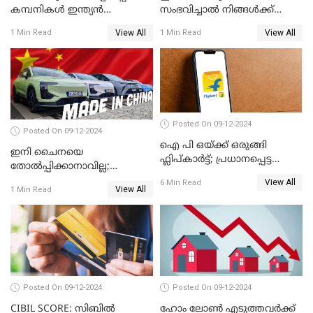
കമ്പനികൾ ഇന്ത്യൻ
സംഭവിച്ചാൽ നിങ്ങൾക്ക്
ഇലക്ട്രോണിക്സ് വിപണിയിൽ
പിഎഫ് പെൻഷൻ ലഭിക്കില്ല
View All
View All
1 Min Read
1 Min Read
വീണ്ടും മുന്നിൽ
Posted On 09-12-2024
Posted On 09-12-2024
ഐ പി ഒയ്ക്ക് ഒരുങ്ങി
ഇനി ചൈനയെ
ഫ്ലിപ്കാർട്ട്; പ്രധാനപ്പെട്ട
തോൽപ്പിക്കാനാവില്ല;
കാര്യങ്ങൾ ഒറ്റനോട്ടത്തിൽ
യൂറോപ്പിനേയും
View All
6 Min Read
View All
1 Min Read
അമേരിക്കയേയും ഞെട്ടിച്ച്
ചൈനീസ് കാറുകൾ
Posted On 09-12-2024
Posted On 09-12-2024
CIBIL SCORE: സിബിൽ
ഹോം ലോൺ എടുത്തവർക്ക്