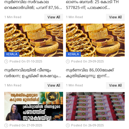
സ്വര്‍ണവില സര്‍വകാല
ഓണം ബമ്പർ: 25 കോടി TH
റെക്കോര്‍ഡില്‍; പവന് 87,560
577825-ന്; പാലക്കാട്
രൂപയിലെത്തി
റെക്കോർഡ് വിൽപ്പനയുമായി
View All
View All
1 Min Read
1 Min Read
മുന്നിൽ
KERALA
KERALA
Posted On 01-10-2025
Posted On 29-09-2025
സ്വർണവിലയിൽ വീണ്ടും
സ്വര്‍ണവില 86,000ലേക്ക്
വർദ്ധന; ഉച്ചയ്ക്ക് ശേഷവും
കുതിയ്ക്കുന്നു; ഇന്ന്
കൂടി; മൂന്ന് ദിവസത്തിൽ
രണ്ടുതവണയായി കൂടിയത്
View All
View All
1 Min Read
1 Min Read
കൂടിയത് പവന് 2,760 രൂപ
1040 രൂപ
Posted On 27-09-2025
Posted On 26-09-2025