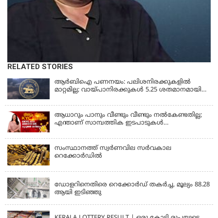
RELATED STORIES
ആർബിഐ പണനയം: പലിശനിരക്കുകളിൽ
മാറ്റമില്ല; വായ്പാനിരക്കുകൾ 5.25 ശതമാനമായി
തുടരും
ആധാറും പാനും വീണ്ടും വീണ്ടും നൽകേണ്ടതില്ല;
എന്താണ് സാമ്പത്തിക ഇടപാടുകൾ
എളുപ്പമാക്കുന്ന CKYC?
സംസ്ഥാനത്ത് സ്വര്‍ണവില സര്‍വകാല
റെക്കോര്‍ഡില്‍
KERALA
ഡോളറിനെതിരെ റെക്കോർഡ് തകർച്ച, മൂല്യം 88.28
ആയി ഇടിഞ്ഞു
KERALA
KERALA LOTTERY RESULT | ഒരു കോടി രൂപയുടെ