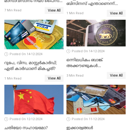
മാസാവസാനം നയാ പൈസ
ബിസിനസ് എന്താണെന്ന്
ഇല്ലെന്ന് പറയേണ്ടി വരില്ല
അറിയാമോ?
View All
7 Min Read
View All
1 Min Read
Posted On 14-12-2024
Posted On 14-12-2024
ഒന്നിലധികം ബാങ്ക്
റുപേ, വിസ, മാസ്റ്റർകാർഡ്;
അക്കൗണ്ടുകൾ
ഏത് കാർഡാണ് മികച്ചത്?
നിയമവിരുദ്ധമാണോ? ആർ
View All
3 Min Read
ബി ഐ പറയുന്നത് എന്താണ്?
View All
1 Min Read
Posted On 12-12-2024
Posted On 11-12-2024
ചതിയോ സഹായമോ?
ഇക്കാര്യങ്ങൾ