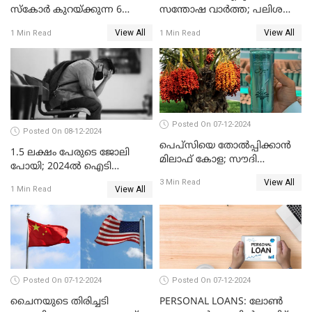
സ്കോർ കുറയ്ക്കുന്ന 6
സന്തോഷ വാർത്ത; പലിശ
കാര്യങ്ങൾ
നിരക്ക് കുറയാൻ പോകുന്നു
View All
View All
1 Min Read
1 Min Read
Posted On 07-12-2024
Posted On 08-12-2024
പെപ്സിയെ തോൽപ്പിക്കാൻ
1.5 ലക്ഷം പേരുടെ ജോലി
മിലാഫ് കോള; സൗദി
പോയി; 2024ൽ ഐടി
അറേബ്യയുടെ ഈന്തപ്പഴ
മേഖലയിൽ സംഭവിച്ചത്
View All
3 Min Read
കോളയേക്കുറിച്ച് അറിയാം
View All
1 Min Read
Posted On 07-12-2024
Posted On 07-12-2024
ചൈനയുടെ തിരിച്ചടി
PERSONAL LOANS: ലോൺ