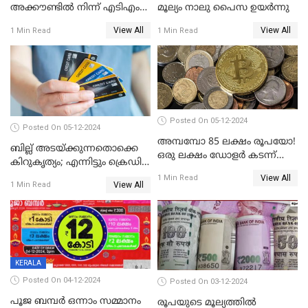
അക്കൗണ്ടിൽ നിന്ന് എടിഎം
മൂല്യം നാലു പൈസ ഉയര്‍ന്നു
പോലെ പണം പിൻവലിക്കാം
View All
View All
1 Min Read
1 Min Read
Posted On 05-12-2024
Posted On 05-12-2024
അമ്പമ്പോ 85 ലക്ഷം രൂപയോ!
ബില്ല് അടയ്ക്കുന്നതൊക്കെ
ഒരു ലക്ഷം ഡോളർ കടന്ന്
കിറുകൃത്യം; എന്നിട്ടും ക്രെഡിറ്റ്
ബിറ്റ്‌കോയിൻ മൂല്യം
സ്കോർ ( CIBIL SCORE)
View All
1 Min Read
View All
1 Min Read
കൂടുന്നില്ലേ? കാരണം ഇതാണ്
KERALA
Posted On 04-12-2024
Posted On 03-12-2024
പൂജ ബമ്പർ ഒന്നാം സമ്മാനം
രൂപയുടെ മൂല്യത്തില്‍