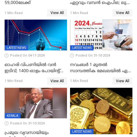
59,000ലേക്ക്
ഏറ്റവും വമ്പൻ ഐപിഒ; ലുലു
ഐപിഒയ്ക്ക് നാളെ
View All
View All
1 Min Read
1 Min Read
സമാപനം,വൻ ഡിമാൻഡ്;
വിൽപന 30
ശതമാനത്തിലേക്ക് ഉയർത്തി
LATEST NEWS
LATEST NEWS
Posted On 04-11-2024
Posted On 31-10-2024
ഓഹരി വിപണിയിൽ വൻ
നവംബർ 1 മുതൽ
ഇടിവ്; 1400-ഓളം പോയിൻ്റ്
സാമ്പത്തിക മേഖലയിൽ ഏഴ്
ഇടിഞ്ഞ്
പ്രധാന മാറ്റങ്ങൾ; ട്രെയിൻ
View All
View All
1 Min Read
1 Min Read
സെൻസെക്സ്;രൂപയുടെ
ടിക്കറ്റ് ബുക്കിംഗ് മുതൽ
മൂല്യം വീണ്ടും റെക്കോര്‍ഡ്
എൽപിജി വരെ...
താഴ്ചയില്‍
KERALA
Posted On 31-10-2024
LATEST NEWS
പ്രമുഖ വ്യവസായിയും