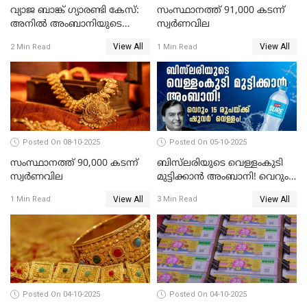
വ്യാജ ബാങ്ക് ഗ്യാരണ്ടി കേസ്:
സംസ്ഥാനത്ത് 91,000 കടന്ന്
അനിൽ അംബാനിയുടെ
സ്വര്‍ണവില
റിലയൻസ് പവർ സിഎഫ്ഒ
View All
View All
2 Min Read
1 Min Read
അറസ്റ്റിൽ; ഇഡി അന്വേഷണം
വ്യാപിപ്പിക്കുന്നു
Posted On 08-10-2025
Posted On 05-10-2025
സംസ്ഥാനത്ത് 90,000 കടന്ന്
ബിസ്‌ലരിയുടെ വെള്ളംകുടി
സ്വര്‍ണവില
മുട്ടിക്കാൻ അംബാനി! വെറും
15 രൂപയ്ക്ക് 'ഷുവർ' വെള്ളം!
View All
View All
1 Min Read
3 Min Read
Posted On 04-10-2025
Posted On 04-10-2025