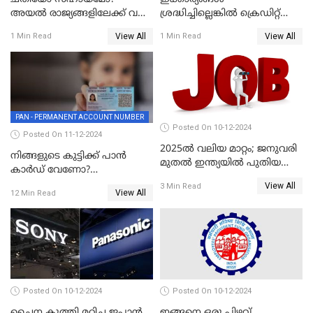
അയൽ രാജ്യങ്ങളിലേക്ക് വൻ
ശ്രദ്ധിച്ചില്ലെങ്കിൽ ക്രെഡിറ്റ്
തോതിൽ പണം ഒഴുക്കി
കാർഡ് വലിയ അപകടകാരി
View All
View All
1 Min Read
1 Min Read
ചൈന
PAN - PERMANENT ACCOUNT NUMBER
Posted On 10-12-2024
Posted On 11-12-2024
2025ൽ വലിയ മാറ്റം; ജനുവരി
നിങ്ങളുടെ കുട്ടിക്ക് പാൻ
മുതൽ ഇന്ത്യയിൽ പുതിയ
കാർഡ് വേണോ?
തൊഴിൽ അവസരങ്ങൾ
അപേക്ഷിക്കുന്നത്
View All
3 Min Read
View All
12 Min Read
എങ്ങനെയാണെന്ന് നോക്കാം
Posted On 10-12-2024
Posted On 10-12-2024
ചൈന കുത്തി മറിച്ച ജപ്പാൻ
ഇങ്ങനെ ഒരു പിഴവ്