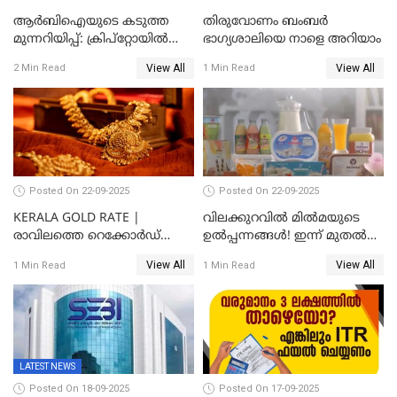
ആർബിഐയുടെ കടുത്ത
തിരുവോണം ബംബര്‍
മുന്നറിയിപ്പ്: ക്രിപ്റ്റോയിൽ
ഭാഗ്യശാലിയെ നാളെ അറിയാം
നിങ്ങളുടെ പണത്തിന്
View All
View All
2 Min Read
1 Min Read
സുരക്ഷയില്ല!
Posted On 22-09-2025
Posted On 22-09-2025
KERALA GOLD RATE |
വിലക്കുറവിൽ മിൽമയുടെ
രാവിലത്തെ റെക്കോർഡ്
ഉൽപ്പന്നങ്ങൾ! ഇന്ന് മുതൽ
ഉച്ചയ്ക്ക് തിരുത്തി; ഇന്ന് രണ്ട്
ജിഎസ്ടി ആനുകൂല്യം
View All
View All
1 Min Read
1 Min Read
തവണ കൂടി; പവൻ വില
ഉപഭോക്താക്കൾക്ക്
83,000 ലേക്ക്
LATEST NEWS
Posted On 18-09-2025
Posted On 17-09-2025