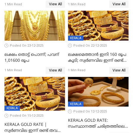
ഭേദിച്ചു, വെള്ളിക്കും
View All
View All
1 Min Read
1 Min Read
റെക്കോർഡ്
KERALA
Posted On 23-12-2025
Posted On 22-12-2025
ലക്ഷം തൊട്ട് പൊന്ന്; പവന്
ലക്ഷമെത്താൻ ഇനി 160 രൂപ
1,01600 രൂപ
കൂടി; സ്വർണവില ഇന്ന് രണ്ട്
തവണ കൂടി
View All
View All
1 Min Read
1 Min Read
KERALA
KERALA
Posted On 12-12-2025
Posted On 15-12-2025
KERALA GOLD RATE:
KERALA GOLD RATE |
സംസ്ഥാനത്ത് ചരിത്രത്തിലെ
സ്വർണവില ഇന്ന് രണ്ട് തവണ
ഏറ്റവും വലിയ വിലയിൽ