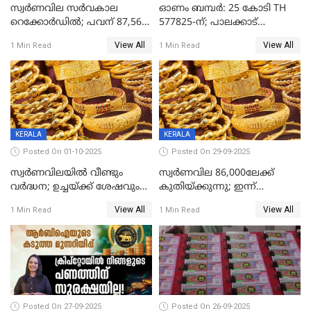
സ്വര്‍ണവില സര്‍വകാല
ഓണം ബമ്പർ: 25 കോടി TH
റെക്കോര്‍ഡില്‍; പവന് 87,560
577825-ന്; പാലക്കാട്
രൂപയിലെത്തി
റെക്കോർഡ് വിൽപ്പനയുമായി
View All
View All
1 Min Read
1 Min Read
മുന്നിൽ
KERALA
KERALA
Posted On 01-10-2025
Posted On 29-09-2025
സ്വർണവിലയിൽ വീണ്ടും
സ്വര്‍ണവില 86,000ലേക്ക്
വർദ്ധന; ഉച്ചയ്ക്ക് ശേഷവും
കുതിയ്ക്കുന്നു; ഇന്ന്
കൂടി; മൂന്ന് ദിവസത്തിൽ
രണ്ടുതവണയായി കൂടിയത്
View All
View All
1 Min Read
1 Min Read
കൂടിയത് പവന് 2,760 രൂപ
1040 രൂപ
Posted On 27-09-2025
Posted On 26-09-2025