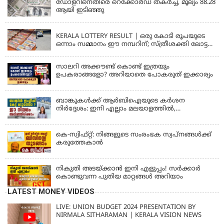
ഡോളറിനെതിരെ റെക്കോർഡ് തകർച്ച, മൂല്യം 88.28
ആയി ഇടിഞ്ഞു
KERALA
KERALA LOTTERY RESULT | ഒരു കോടി രൂപയുടെ
ഒന്നാം സമ്മാനം ഈ നമ്പറിന്; സ്ത്രീശക്തി ലോട്ടറി
ഫലം പ്രഖ്യാപിച്ചു | STHREE SAKTHI SS 482 LOTTERY
RESULT
സാലറി അക്കൗണ്ട് കൊണ്ട് ഇത്രയും
ഉപകരാങ്ങളോ? അറിയാതെ പോകരുത് ഇക്കാര്യം
ബാങ്കുകൾക്ക് ആർബിഐയുടെ കർശന
നിർദ്ദേശം: ഇനി എല്ലാം മലയാളത്തിൽ,
പരാതികൾക്ക് ഉടൻ പരിഹാരം
കെ-സ്വിഫ്റ്റ്: നിങ്ങളുടെ സംരംഭക സ്വപ്നങ്ങൾക്ക്
കരുത്തേകാൻ
നികുതി അടയ്ക്കാൻ ഇനി എളുപ്പം! സർക്കാർ
കൊണ്ടുവന്ന പുതിയ മാറ്റങ്ങൾ അറിയാം
LATEST MONEY VIDEOS
LIVE: UNION BUDGET 2024 PRESENTATION BY
NIRMALA SITHARAMAN | KERALA VISION NEWS