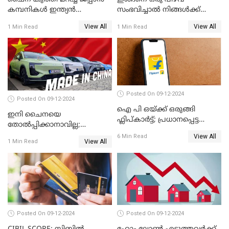
കമ്പനികൾ ഇന്ത്യൻ
സംഭവിച്ചാൽ നിങ്ങൾക്ക്
ഇലക്ട്രോണിക്സ് വിപണിയിൽ
പിഎഫ് പെൻഷൻ ലഭിക്കില്ല
View All
View All
1 Min Read
1 Min Read
വീണ്ടും മുന്നിൽ
Posted On 09-12-2024
Posted On 09-12-2024
ഐ പി ഒയ്ക്ക് ഒരുങ്ങി
ഇനി ചൈനയെ
ഫ്ലിപ്കാർട്ട്; പ്രധാനപ്പെട്ട
തോൽപ്പിക്കാനാവില്ല;
കാര്യങ്ങൾ ഒറ്റനോട്ടത്തിൽ
യൂറോപ്പിനേയും
View All
6 Min Read
View All
1 Min Read
അമേരിക്കയേയും ഞെട്ടിച്ച്
ചൈനീസ് കാറുകൾ
Posted On 09-12-2024
Posted On 09-12-2024