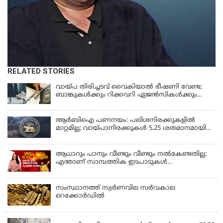
RELATED STORIES
വായ്പ തിരിച്ചടവ് വൈകിയാൽ ഭീഷണി വേണ്ട;
ബാങ്കുകൾക്കും റിക്കവറി ഏജൻസികൾക്കും
കർശന നിയന്ത്രണങ്ങളുമായി ആർ ബി ഐ;
ഇഎംഐ മുടങ്ങിയാല്‍ സ്മാര്‍ട്ട് ഫോണ്‍ ലോക്ക്
ആകുമോ? ആര്‍ബിഐയുടെ പുതിയ
ആർബിഐ പണനയം: പലിശനിരക്കുകളിൽ
നിര്‍ദേശങ്ങള്‍
മാറ്റമില്ല; വായ്പാനിരക്കുകൾ 5.25 ശതമാനമായി
തുടരും
ആധാറും പാനും വീണ്ടും വീണ്ടും നൽകേണ്ടതില്ല;
എന്താണ് സാമ്പത്തിക ഇടപാടുകൾ
എളുപ്പമാക്കുന്ന CKYC?
സംസ്ഥാനത്ത് സ്വര്‍ണവില സര്‍വകാല
റെക്കോര്‍ഡില്‍
KERALA