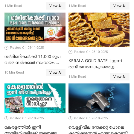
സംസ്ഥാനത്ത്
സ്വർണവിലയിൽ കുതിപ്പ്
View All
View All
1 Min Read
1 Min Read
സ്വർണവിലയിൽ കുതിപ്പ്
Posted On 05-11-2025
Posted On 28-10-2025
ഗർഭിണികൾക്ക് 11,000 രൂപ
KERALA GOLD RATE | ഇന്ന്
വരെ സർക്കാർ സഹായം!
രണ്ട് തവണ കുറഞ്ഞു;
പ്രധാനമന്ത്രി മാതൃ വന്ദന
View All
സ്വർണവില പവന് കുറഞ്ഞത്
10 Min Read
യോജനയെക്കുറിച്ച്
View All
1 Min Read
1800 രൂപ
അറിയേണ്ടതെല്ലാം
Posted On 28-10-2025
Posted On 26-10-2025
കേരളത്തിൽ ഇനി
വെള്ളിവില റോക്കറ്റ് പോലെ
അതിദരിദ്രരില്ലേ? ഇതെങ്ങനെ
കുതിക്കുന്നത് എന്തുകൊണ്ട്?