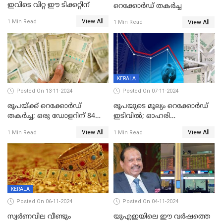
ഇവിടെ വിറ്റ ഈ ടിക്കറ്റിന്
റെക്കോര്‍ഡ് തകര്‍ച്ച
View All
1 Min Read
View All
1 Min Read
KERALA
Posted On 13-11-2024
Posted On 07-11-2024
രൂപയ്ക്ക് റെക്കോർഡ്
രൂപയുടെ മൂല്യം റെക്കോർഡ്
തകര്‍ച്ച; ഒരു ഡോളറിന് 84
ഇടിവിൽ; ഓഹരി
രൂപ 4 പൈസയാണ്ഇന്നത്തെ
വിപണിയിലും കനത്ത ഇടിവ്,
View All
View All
1 Min Read
1 Min Read
വിനിമയ മൂല്യം
സെന്‍സെക്‌സ് 80,000ല്‍
താഴെ
KERALA
Posted On 06-11-2024
Posted On 04-11-2024
സ്വര്‍ണവില വീണ്ടും
യുഎഇയിലെ ഈ വർഷത്തെ