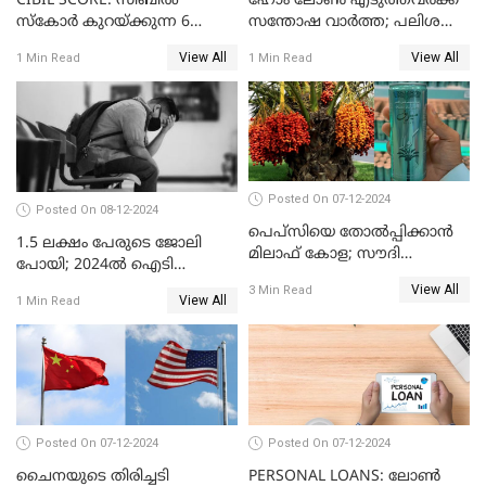
CIBIL SCORE: സിബിൽ
ഹോം ലോൺ എടുത്തവർക്ക്
സ്കോർ കുറയ്ക്കുന്ന 6
സന്തോഷ വാർത്ത; പലിശ
കാര്യങ്ങൾ
നിരക്ക് കുറയാൻ പോകുന്നു
View All
View All
1 Min Read
1 Min Read
Posted On 07-12-2024
Posted On 08-12-2024
പെപ്സിയെ തോൽപ്പിക്കാൻ
1.5 ലക്ഷം പേരുടെ ജോലി
മിലാഫ് കോള; സൗദി
പോയി; 2024ൽ ഐടി
അറേബ്യയുടെ ഈന്തപ്പഴ
മേഖലയിൽ സംഭവിച്ചത്
View All
3 Min Read
കോളയേക്കുറിച്ച് അറിയാം
View All
1 Min Read
Posted On 07-12-2024
Posted On 07-12-2024
ചൈനയുടെ തിരിച്ചടി
PERSONAL LOANS: ലോൺ