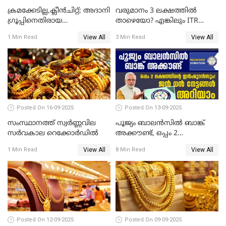
ക്രമക്കേടില്ല,ക്ലീൻചിറ്റ്; അദാനി
വരുമാനം 3 ലക്ഷത്തിൽ
​ഗ്രൂപ്പിനെതിരായ
താഴെയോ? എങ്കിലും ITR
ഹിൻഡൻബർഗ് റിപ്പോർട്ട്
ഫയൽ ചെയ്യണം
View All
View All
1 Min Read
3 Min Read
തള്ളി സെബി
Posted On 16-09-2025
Posted On 13-09-2025
സംസ്ഥാനത്ത് സ്വര്‍ണ്ണവില
പൂജ്യം ബാലൻസിൽ ബാങ്ക്
സർവകാല റെക്കോർഡിൽ
അക്കൗണ്ട്, ഒപ്പം 2
ലക്ഷത്തിന്റെ ഇൻഷുറൻസും!
View All
View All
1 Min Read
8 Min Read
ജൻ ധൻ നേട്ടങ്ങൾ അറിയാം
Posted On 12-09-2025
Posted On 09-09-2025