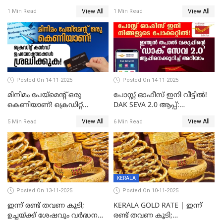
ഓഹരിവിപണിയിലും കുതിപ്പ്
സ്വർണവിലയിൽ ഇടിവ്
View All
View All
1 Min Read
1 Min Read
Posted On 14-11-2025
Posted On 14-11-2025
മിനിമം പേയ്മെന്റ് ഒരു
പോസ്റ്റ് ഓഫീസ് ഇനി വീട്ടിൽ!
കെണിയാണ്! ക്രെഡിറ്റ്
DAK SEVA 2.0 ആപ്പ്:
കാർഡ് ഉപയോക്താക്കൾ
ഉപയോഗങ്ങൾ
View All
View All
5 Min Read
6 Min Read
ശ്രദ്ധിക്കുക!
എന്തൊക്കെയാണെന്ന്
നോക്കാം
KERALA
Posted On 13-11-2025
Posted On 10-11-2025
ഇന്ന് രണ്ട് തവണ കൂടി;
KERALA GOLD RATE | ഇന്ന്
ഉച്ചയ്ക്ക് ശേഷവും വർദ്ധനവ്;
രണ്ട് തവണ കൂടി;