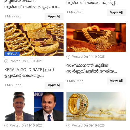
ഉച്ചയ്ക്ക് ശേഷം
സ്വർണവിലയുടെ കുതിപ്പ്
സ്വർണവിലയിൽ മാറ്റം; പവന്
തുടരുന്നു
View All
1600 രൂപ കുറഞ്ഞു
1 Min Read
View All
1 Min Read
KERALA
Posted On 14-10-2025
Posted On 15-10-2025
സംസ്ഥാനത്ത് കൂടിയ
KERALA GOLD RATE|ഇന്ന്
സ്വർണ്ണവിലയിൽ നേരിയ
ഉച്ചയ്ക്ക് ശേഷവും
കുറവ്
View All
സ്വർണവിലയിൽ വർദ്ധനവ്;
1 Min Read
View All
1 Min Read
പവന് കൂടിയത് 400 രൂപ
Posted On 11-10-2025
Posted On 09-10-2025