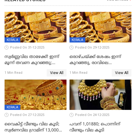
KERALA
KERALA
Posted On 31-12-2025
Posted On 29-12-2025
സ്വർണ്ണവില താഴേക്ക്! ഇന്ന്
ഒരാഴ്ചയ്ക്ക് ശേഷം ഇന്ന്
മൂന്ന് തവണ കുറഞ്ഞു;
കുറഞ്ഞു, രാവിലെ
ആശ്വാസമായി ഇടിവ്
റെക്കോർഡ് വില, വൈകിട്ട്
View All
View All
1 Min Read
1 Min Read
ഇടിവ്
KERALA
Posted On 27-12-2025
Posted On 24-12-2025
വൈകിട്ട് വീണ്ടും വില കൂടി;
പവന് 1,01880; പൊന്നിന്
സ്വർണവില ഗ്രാമിന് 13,000
വീണ്ടും വില കൂടി