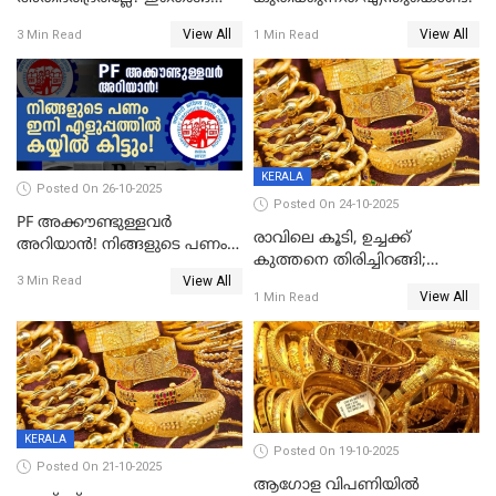
സാധിച്ചു? | INDIA'S FIRST
View All
View All
3 Min Read
1 Min Read
STATE FREE FROM EXTREME
POVERTY
KERALA
Posted On 26-10-2025
Posted On 24-10-2025
PF അക്കൗണ്ടുള്ളവർ
രാവിലെ കൂടി, ഉച്ചക്ക്
അറിയാൻ! നിങ്ങളുടെ പണം
കുത്തനെ തിരിച്ചിറങ്ങി;
ഇനി എളുപ്പത്തിൽ കയ്യിൽ
View All
സ്വർണവില പവന് 800 രൂപ
3 Min Read
കിട്ടും!
View All
1 Min Read
കുറഞ്ഞു
KERALA
Posted On 19-10-2025
Posted On 21-10-2025
ആഗോള വിപണിയിൽ