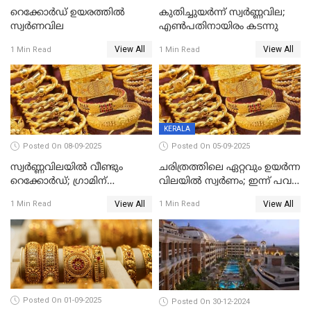
റെക്കോര്‍ഡ് ഉയരത്തിൽ
കുതിച്ചുയർന്ന് സ്വർണ്ണവില;
സ്വര്‍ണവില
എണ്‍പതിനായിരം കടന്നു
View All
View All
1 Min Read
1 Min Read
KERALA
Posted On 08-09-2025
Posted On 05-09-2025
സ്വർണ്ണവിലയിൽ വീണ്ടും
ചരിത്രത്തിലെ ഏറ്റവും ഉയർന്ന
റെക്കോർഡ്; ഗ്രാമിന്
വിലയിൽ സ്വർണം; ഇന്ന് പവന്
പതിനായിരത്തിനരികെ,15
കൂടിയത് 560 രൂപ
View All
View All
1 Min Read
1 Min Read
രൂപ മാത്രം കുറവ്
Posted On 01-09-2025
Posted On 30-12-2024