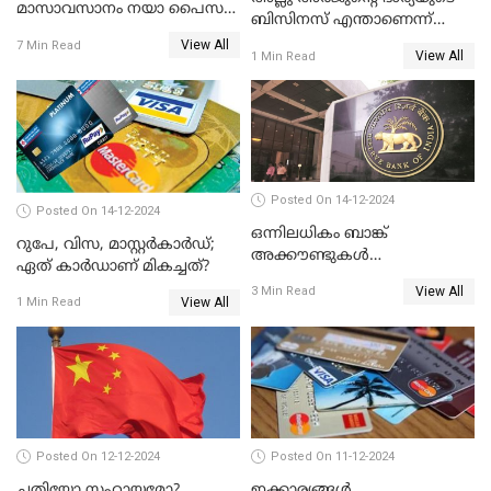
മാസാവസാനം നയാ പൈസ
ബിസിനസ് എന്താണെന്ന്
ഇല്ലെന്ന് പറയേണ്ടി വരില്ല
അറിയാമോ?
View All
7 Min Read
View All
1 Min Read
Posted On 14-12-2024
Posted On 14-12-2024
ഒന്നിലധികം ബാങ്ക്
റുപേ, വിസ, മാസ്റ്റർകാർഡ്;
അക്കൗണ്ടുകൾ
ഏത് കാർഡാണ് മികച്ചത്?
നിയമവിരുദ്ധമാണോ? ആർ
View All
3 Min Read
ബി ഐ പറയുന്നത് എന്താണ്?
View All
1 Min Read
Posted On 12-12-2024
Posted On 11-12-2024
ചതിയോ സഹായമോ?
ഇക്കാര്യങ്ങൾ