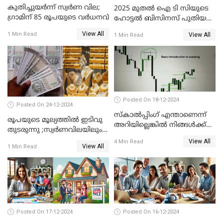
കുതിച്ചുയർന്ന് സ്വർണ വില;
2025 മുതൽ ഐ ടി സിയുടെ
ഗ്രാമിന് 85 രൂപയുടെ വർധനവ്
ഹോട്ടൽ ബിസിനസ് പുതിയ
കമ്പനിക്ക് കീഴിൽ; ഓഹരി
View All
1 Min Read
View All
1 Min Read
ഉടമകൾ അറിയേണ്ട
കാര്യങ്ങൾ
Posted On 18-12-2024
Posted On 24-12-2024
സ്കാൽപ്പിംഗ് എന്താണെന്ന്
രൂപയുടെ മൂല്യത്തില്‍ ഇടിവു
അറിയില്ലെങ്കിൽ നിങ്ങൾക്ക്
തുടരുന്നു ;സ്വര്‍ണവിലയിലും
ട്രേഡിംഗ് അറിയില്ല
കുറവ്
View All
4 Min Read
View All
1 Min Read
Posted On 17-12-2024
Posted On 16-12-2024