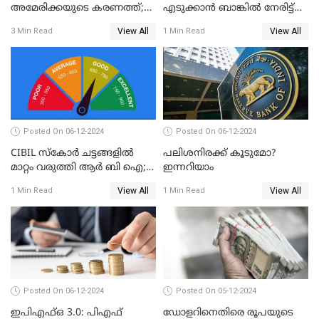
അമേരിക്കയുടെ കരണത്ത്;
എടുക്കാൻ ബാങ്കിൽ നേരിട്ട്
നഷ്ടം 3 ബില്ല്യൺ ഡോളർ
പോകണോ? ഓൺലൈൻ വഴി
View All
View All
3 Min Read
1 Min Read
ചെയ്തുകൂടേ?
Posted On 06-12-2024
Posted On 06-12-2024
CIBIL സ്കോർ ചട്ടങ്ങളിൽ
പലിശനിരക്ക് കൂടുമോ?
മാറ്റം വരുത്തി ആർ ബി ഐ;
ഇന്നറിയാം
ക്രെഡിറ്റ് കാർഡുള്ളവരും
View All
View All
1 Min Read
1 Min Read
ലോൺ എടുത്തവരും
അറിഞ്ഞിരിക്കേണ്ട
കാര്യങ്ങൾ
Posted On 06-12-2024
Posted On 05-12-2024
ഇപിഎഫ്ഒ 3.0: പിഎഫ്
ഡോളറിനെതിരെ രൂപയുടെ