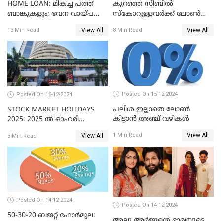
HOME LOAN: മികച്ച പത്ത്
കുറഞ്ഞ സിബിൽ
ബാങ്കുകളും; ഭവന വായ്പ
സ്കോറുള്ളവർക്ക് ലോൺ
പലിശ നിരക്കും
കിട്ടാൻ ചില എളുപ്പ വഴികൾ
View All
View All
13 Min Read
8 Min Read
Posted On 15-12-2024
Posted On 16-12-2024
പലിശ ഇല്ലാതെ ലോൺ
STOCK MARKET HOLIDAYS
കിട്ടാൻ അഞ്ച് വഴികൾ
2025: 2025 ൽ ഓഹരി
വിപണിയിലെ അവധി
View All
1 Min Read
View All
3 Min Read
ദിനങ്ങൾ
Posted On 14-12-2024
Posted On 14-12-2024
50-30-20 ബജറ്റ് ഫോർമുല:
അല്ലു അർജുൻ്റെ ഭാര്യയുടെ