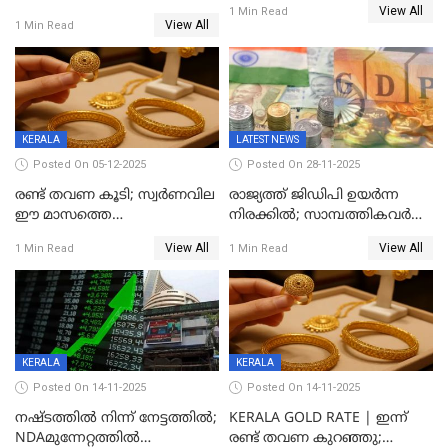
View All
കൂടി, ഒരു ലക്ഷത്തിനരികിൽ;
1 Min Read
സ്വർണം; സർവ്വകാല
View All
1 Min Read
സർവകാല റെക്കോഡ്
റെക്കോർഡിൽ
KERALA
LATEST NEWS
Posted On 05-12-2025
Posted On 28-11-2025
രണ്ട് തവണ കൂടി; സ്വർണവില
രാജ്യത്ത് ജിഡിപി ഉയര്‍ന്ന
ഈ മാസത്തെ
നിരക്കില്‍; സാമ്പത്തികവർഷം
ഉയർന്നനിരക്കിൽ
രണ്ടാം പാദത്തില്‍ ജിഡിപി 8.2
View All
View All
1 Min Read
1 Min Read
ശതമാനമായി; പ്രചോദനം
നൽകുന്നുവെന്ന് മോദി
KERALA
KERALA
Posted On 14-11-2025
Posted On 14-11-2025
നഷ്ടത്തിൽ നിന്ന് നേട്ടത്തിൽ;
KERALA GOLD RATE | ഇന്ന്
NDAമുന്നേറ്റത്തിൽ
രണ്ട് തവണ കുറഞ്ഞു;