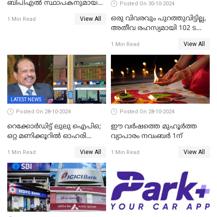
ബിപിഎല്‍ സ്ഥാപകനുമായ
Posted On 30-10-2024
ടിപിജി നമ്പ്യാര്‍ അന്തരിച്ചു
ഒരു വിവരവും പുറത്തുവിട്ടില്ല,
View All
1 Min Read
അതീവ രഹസ്യമായി 102 ടൺ
സ്വർണ്ണം റിസർവ് ബാങ്ക്
View All
1 Min Read
ഇന്ത്യയിലേക്കെത്തിച്ചു
LATEST NEWS
Posted On 28-10-2024
Posted On 28-10-2024
റെക്കോർഡിട്ട് ലുലു ഐപിഒ;
ഈ വർഷത്തെ മുഹൂർത്ത
ഒറ്റ മണിക്കൂറിൽ ഓഹരി
വ്യാപാരം നവംബർ 1ന്
വിറ്റുതീർന്നു, ഇന്ത്യയിൽ
View All
View All
1 Min Read
1 Min Read
നിന്നും വാങ്ങാം, ഓഹരിക്ക്
വില 2.04 ദിർഹം വരെ