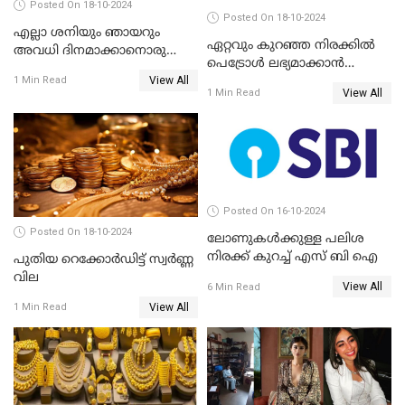
Posted On 18-10-2024
Posted On 18-10-2024
എല്ലാ ശനിയും ഞായറും
ഏറ്റവും കുറഞ്ഞ നിരക്കില്‍
അവധി ദിനമാക്കാനൊരുങ്ങി
പെട്രോള്‍ ലഭ്യമാക്കാന്‍
ബാങ്കുകൾ
View All
ക്യാംപയിനുമായി പാര്‍ക്ക് പ്ലസ്
1 Min Read
View All
1 Min Read
Posted On 16-10-2024
Posted On 18-10-2024
ലോണുകൾക്കുള്ള പലിശ
നിരക്ക് കുറച്ച് എസ് ബി ഐ
പുതിയ റെക്കോർഡിട്ട് സ്വർണ്ണ
വില
View All
6 Min Read
View All
1 Min Read