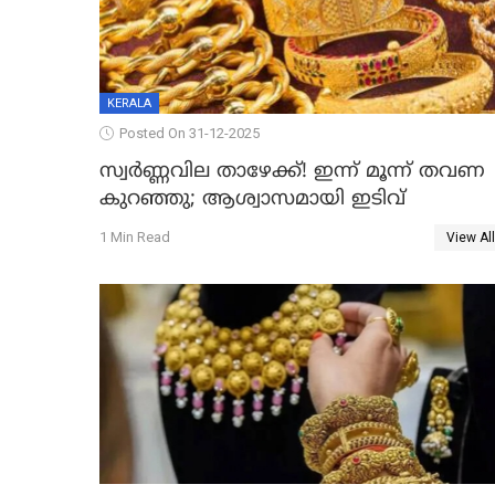
KERALA
Posted On 31-12-2025
സ്വർണ്ണവില താഴേക്ക്! ഇന്ന് മൂന്ന് തവണ
കുറഞ്ഞു; ആശ്വാസമായി ഇടിവ്
1 Min Read
View All