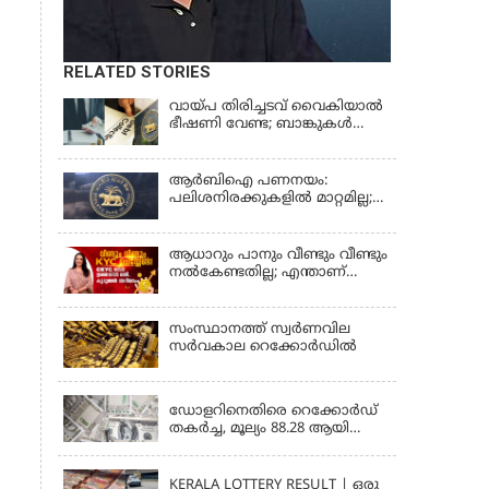
RELATED STORIES
വായ്പ തിരിച്ചടവ് വൈകിയാൽ
ഭീഷണി വേണ്ട; ബാങ്കുകൾക്കും
റിക്കവറി ഏജൻസികൾക്കും
കർശന നിയന്ത്രണങ്ങളുമായി
ആർ ബി ഐ; ഇഎംഐ
ആർബിഐ പണനയം:
മുടങ്ങിയാല്‍ സ്മാര്‍ട്ട് ഫോണ്‍
പലിശനിരക്കുകളിൽ മാറ്റമില്ല;
ലോക്ക് ആകുമോ?
വായ്പാനിരക്കുകൾ 5.25
ആര്‍ബിഐയുടെ പുതിയ
ശതമാനമായി തുടരും
നിര്‍ദേശങ്ങള്‍
ആധാറും പാനും വീണ്ടും വീണ്ടും
നൽകേണ്ടതില്ല; എന്താണ്
സാമ്പത്തിക ഇടപാടുകൾ
എളുപ്പമാക്കുന്ന CKYC?
സംസ്ഥാനത്ത് സ്വര്‍ണവില
സര്‍വകാല റെക്കോര്‍ഡില്‍
KERALA
ഡോളറിനെതിരെ റെക്കോർഡ്
തകർച്ച, മൂല്യം 88.28 ആയി
ഇടിഞ്ഞു
KERALA
KERALA LOTTERY RESULT | ഒരു