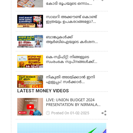
കോടി രൂപയുടെ ഒന്നാം
സമ്മാനം ഈ നമ്പറിന്;
സ്ത്രീശക്തി ലോട്ടറി ഫലം
സാലറി അക്കൗണ്ട് കൊണ്ട്
പ്രഖ്യാപിച്ചു | STHREE SAKTHI SS
ഇത്രയും ഉപകരാങ്ങളോ?
482 LOTTERY RESULT
അറിയാതെ പോകരുത്
ഇക്കാര്യം
ബാങ്കുകൾക്ക്
ആർബിഐയുടെ കർശന
നിർദ്ദേശം: ഇനി എല്ലാം
മലയാളത്തിൽ, പരാതികൾക്ക്
ഉടൻ പരിഹാരം
കെ-സ്വിഫ്റ്റ്: നിങ്ങളുടെ
സംരംഭക സ്വപ്നങ്ങൾക്ക്
കരുത്തേകാൻ
നികുതി അടയ്ക്കാൻ ഇനി
എളുപ്പം! സർക്കാർ
കൊണ്ടുവന്ന പുതിയ മാറ്റങ്ങൾ
LATEST MONEY VIDEOS
അറിയാം
LIVE: UNION BUDGET 2024
PRESENTATION BY NIRMALA
SITHARAMAN | KERALA VISION
Posted On 01-02-2025
NEWS