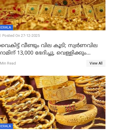
KERALA
Posted On 27-12-2025
ൈകിട്ട് വീണ്ടും വില കൂടി; സ്വർണവില
്രാമിന് 13,000 ഭേദിച്ചു, വെള്ളിക്കും
റെക്കോർഡ്
 Min Read
View All
KERALA