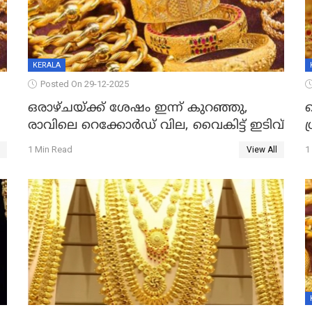
KERALA
Posted On 29-12-2025
ഒരാഴ്ചയ്ക്ക് ശേഷം ഇന്ന് കുറഞ്ഞു,
വ
രാവിലെ റെക്കോർഡ് വില, വൈകിട്ട് ഇടിവ്
ഗ
1 Min Read
1
View All