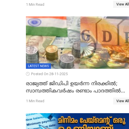
സർവകാല റെക്കോഡ്
1 Min Read
View All
LATEST NEWS
Posted On 28-11-2025
രാജ്യത്ത് ജിഡിപി ഉയര്‍ന്ന നിരക്കില്‍;
സാമ്പത്തികവർഷം രണ്ടാം പാദത്തില്‍
ജിഡിപി 8.2 ശതമാനമായി; പ്രചോദനം
1 Min Read
View All
നൽകുന്നുവെന്ന് മോദി