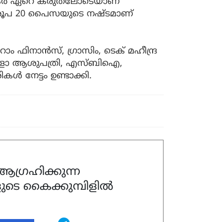
പകര്‍ ഏറെ കരുതലോടെയാണ്
ച രൂപ 20 പൈസയുടെ നഷ്ടമാണ്
 ഫിനാന്‍സ്, ഗ്രാസിം, ടെക് മഹീന്ദ്ര
്പോളോ ആശുപത്രി, എസ്ബിഐ,
‍ നേട്ടം ഉണ്ടാക്കി.
ഗ്രഹിക്കുന്ന
ുടെ കൈക്കുമ്പിളിൽ