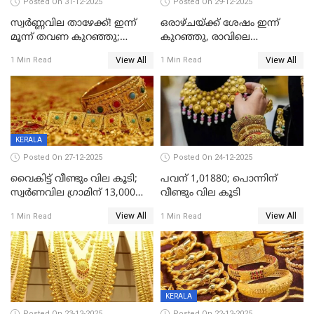
Posted On 31-12-2025
Posted On 29-12-2025
സ്വർണ്ണവില താഴേക്ക്! ഇന്ന്
ഒരാഴ്ചയ്ക്ക് ശേഷം ഇന്ന്
മൂന്ന് തവണ കുറഞ്ഞു;
കുറഞ്ഞു, രാവിലെ
ആശ്വാസമായി ഇടിവ്
റെക്കോർഡ് വില, വൈകിട്ട്
View All
View All
1 Min Read
1 Min Read
ഇടിവ്
KERALA
Posted On 27-12-2025
Posted On 24-12-2025
വൈകിട്ട് വീണ്ടും വില കൂടി;
പവന് 1,01880; പൊന്നിന്
സ്വർണവില ഗ്രാമിന് 13,000
വീണ്ടും വില കൂടി
ഭേദിച്ചു, വെള്ളിക്കും
View All
View All
1 Min Read
1 Min Read
റെക്കോർഡ്
KERALA
Posted On 23-12-2025
Posted On 22-12-2025