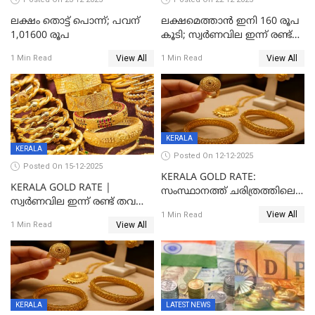
ലക്ഷം തൊട്ട് പൊന്ന്; പവന്
ലക്ഷമെത്താൻ ഇനി 160 രൂപ
1,01600 രൂപ
കൂടി; സ്വർണവില ഇന്ന് രണ്ട്
തവണ കൂടി
View All
View All
1 Min Read
1 Min Read
KERALA
KERALA
Posted On 12-12-2025
Posted On 15-12-2025
KERALA GOLD RATE:
KERALA GOLD RATE |
സംസ്ഥാനത്ത് ചരിത്രത്തിലെ
സ്വർണവില ഇന്ന് രണ്ട് തവണ
ഏറ്റവും വലിയ വിലയിൽ
View All
കൂടി, ഒരു ലക്ഷത്തിനരികിൽ;
1 Min Read
സ്വർണം; സർവ്വകാല
View All
1 Min Read
സർവകാല റെക്കോഡ്
റെക്കോർഡിൽ
KERALA
LATEST NEWS