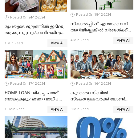
Posted On 18-12-2024
Posted On 24-12-2024
സ്കാൽപ്പിംഗ് എന്താണെന്ന്
രൂപയുടെ മൂല്യത്തില്‍ ഇടിവു
അറിയില്ലെങ്കിൽ നിങ്ങൾക്ക്
തുടരുന്നു ;സ്വര്‍ണവിലയിലും
ട്രേഡിംഗ് അറിയില്ല
കുറവ്
View All
4 Min Read
View All
1 Min Read
Posted On 17-12-2024
Posted On 16-12-2024
HOME LOAN: മികച്ച പത്ത്
കുറഞ്ഞ സിബിൽ
ബാങ്കുകളും; ഭവന വായ്പ
സ്കോറുള്ളവർക്ക് ലോൺ
പലിശ നിരക്കും
കിട്ടാൻ ചില എളുപ്പ വഴികൾ
View All
View All
13 Min Read
8 Min Read