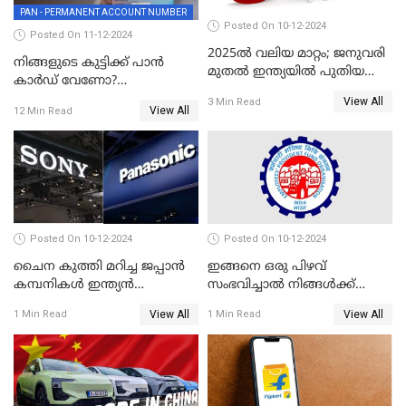
PAN - PERMANENT ACCOUNT NUMBER
Posted On 10-12-2024
Posted On 11-12-2024
2025ൽ വലിയ മാറ്റം; ജനുവരി
നിങ്ങളുടെ കുട്ടിക്ക് പാൻ
മുതൽ ഇന്ത്യയിൽ പുതിയ
കാർഡ് വേണോ?
തൊഴിൽ അവസരങ്ങൾ
അപേക്ഷിക്കുന്നത്
View All
3 Min Read
View All
12 Min Read
എങ്ങനെയാണെന്ന് നോക്കാം
Posted On 10-12-2024
Posted On 10-12-2024
ചൈന കുത്തി മറിച്ച ജപ്പാൻ
ഇങ്ങനെ ഒരു പിഴവ്
കമ്പനികൾ ഇന്ത്യൻ
സംഭവിച്ചാൽ നിങ്ങൾക്ക്
ഇലക്ട്രോണിക്സ് വിപണിയിൽ
പിഎഫ് പെൻഷൻ ലഭിക്കില്ല
View All
View All
1 Min Read
1 Min Read
വീണ്ടും മുന്നിൽ