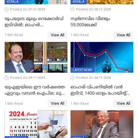
KERALA
KERALA
Posted On 07-11-2024
Posted On 06-11-2024
രൂപയുടെ മൂല്യം റെക്കോർഡ്
സ്വര്‍ണവില വീണ്ടും
ഇടിവിൽ; ഓഹരി
59,000ലേക്ക്
വിപണിയിലും കനത്ത ഇടിവ്,
View All
View All
1 Min Read
1 Min Read
സെന്‍സെക്‌സ് 80,000ല്‍
താഴെ
LATEST NEWS
Posted On 04-11-2024
Posted On 04-11-2024
യുഎഇയിലെ ഈ വർഷത്തെ
ഓഹരി വിപണിയിൽ വൻ
ഏറ്റവും വമ്പൻ ഐപിഒ; ലുലു
ഇടിവ്; 1400-ഓളം പോയിൻ്റ്
ഐപിഒയ്ക്ക് നാളെ
ഇടിഞ്ഞ്
View All
View All
1 Min Read
1 Min Read
സമാപനം,വൻ ഡിമാൻഡ്;
സെൻസെക്സ്;രൂപയുടെ
വിൽപന 30
മൂല്യം വീണ്ടും റെക്കോര്‍ഡ്
ശതമാനത്തിലേക്ക് ഉയർത്തി
താഴ്ചയില്‍