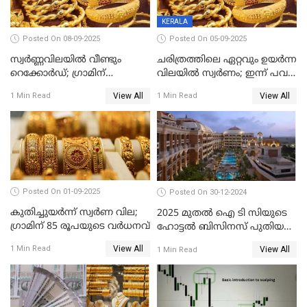
KERALA
Posted On 08-09-2025
Posted On 05-09-2025
സ്വർണ്ണവിലയിൽ വീണ്ടും
ചരിത്രത്തിലെ ഏറ്റവും ഉയർന്ന
റെക്കോർഡ്; ഗ്രാമിന്
വിലയിൽ സ്വർണം; ഇന്ന് പവന്
പതിനായിരത്തിനരികെ,15
കൂടിയത് 560 രൂപ
View All
View All
1 Min Read
1 Min Read
രൂപ മാത്രം കുറവ്
Posted On 01-09-2025
Posted On 30-12-2024
കുതിച്ചുയർന്ന് സ്വർണ വില;
2025 മുതൽ ഐ ടി സിയുടെ
ഗ്രാമിന് 85 രൂപയുടെ വർധനവ്
ഹോട്ടൽ ബിസിനസ് പുതിയ
കമ്പനിക്ക് കീഴിൽ; ഓഹരി
View All
1 Min Read
View All
1 Min Read
ഉടമകൾ അറിയേണ്ട
കാര്യങ്ങൾ