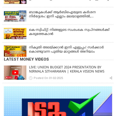
ബാങ്കുകൾക്ക് ആർബിഐയുടെ കർശന
നിർദ്ദേശം: ഇനി എല്ലാം മലയാളത്തിൽ,
പരാതികൾക്ക് ഉടൻ പരിഹാരം
കെ-സ്വിഫ്റ്റ്: നിങ്ങളുടെ സംരംഭക സ്വപ്നങ്ങൾക്ക്
കരുത്തേകാൻ
നികുതി അടയ്ക്കാൻ ഇനി എളുപ്പം! സർക്കാർ
കൊണ്ടുവന്ന പുതിയ മാറ്റങ്ങൾ അറിയാം
LATEST MONEY VIDEOS
LIVE: UNION BUDGET 2024 PRESENTATION BY
NIRMALA SITHARAMAN | KERALA VISION NEWS
Posted On 01-02-2025