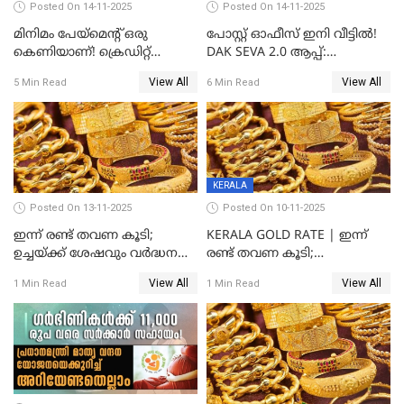
Posted On 14-11-2025
Posted On 14-11-2025
മിനിമം പേയ്മെന്റ് ഒരു
പോസ്റ്റ് ഓഫീസ് ഇനി വീട്ടിൽ!
കെണിയാണ്! ക്രെഡിറ്റ്
DAK SEVA 2.0 ആപ്പ്:
കാർഡ് ഉപയോക്താക്കൾ
ഉപയോഗങ്ങൾ
View All
View All
5 Min Read
6 Min Read
ശ്രദ്ധിക്കുക!
എന്തൊക്കെയാണെന്ന്
നോക്കാം
KERALA
Posted On 13-11-2025
Posted On 10-11-2025
ഇന്ന് രണ്ട് തവണ കൂടി;
KERALA GOLD RATE | ഇന്ന്
ഉച്ചയ്ക്ക് ശേഷവും വർദ്ധനവ്;
രണ്ട് തവണ കൂടി;
സംസ്ഥാനത്ത്
സ്വർണവിലയിൽ കുതിപ്പ്
View All
View All
1 Min Read
1 Min Read
സ്വർണവിലയിൽ കുതിപ്പ്