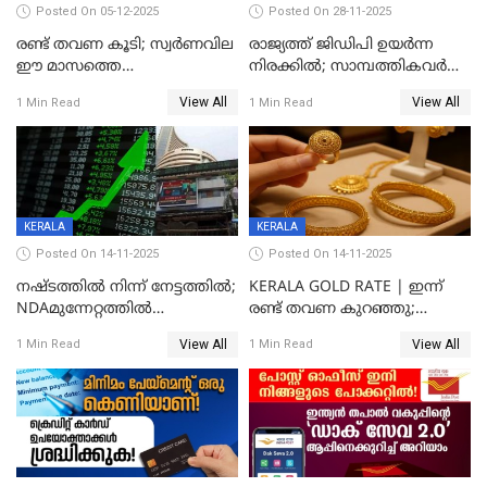
Posted On 05-12-2025
Posted On 28-11-2025
രണ്ട് തവണ കൂടി; സ്വർണവില
രാജ്യത്ത് ജിഡിപി ഉയര്‍ന്ന
ഈ മാസത്തെ
നിരക്കില്‍; സാമ്പത്തികവർഷം
ഉയർന്നനിരക്കിൽ
രണ്ടാം പാദത്തില്‍ ജിഡിപി 8.2
View All
View All
1 Min Read
1 Min Read
ശതമാനമായി; പ്രചോദനം
നൽകുന്നുവെന്ന് മോദി
KERALA
KERALA
Posted On 14-11-2025
Posted On 14-11-2025
നഷ്ടത്തിൽ നിന്ന് നേട്ടത്തിൽ;
KERALA GOLD RATE | ഇന്ന്
NDAമുന്നേറ്റത്തിൽ
രണ്ട് തവണ കുറഞ്ഞു;
ഓഹരിവിപണിയിലും കുതിപ്പ്
സ്വർണവിലയിൽ ഇടിവ്
View All
View All
1 Min Read
1 Min Read