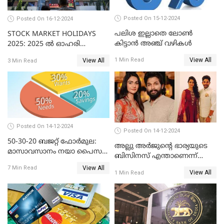
Posted On 15-12-2024
Posted On 16-12-2024
പലിശ ഇല്ലാതെ ലോൺ
STOCK MARKET HOLIDAYS
കിട്ടാൻ അഞ്ച് വഴികൾ
2025: 2025 ൽ ഓഹരി
വിപണിയിലെ അവധി
View All
1 Min Read
View All
3 Min Read
ദിനങ്ങൾ
Posted On 14-12-2024
Posted On 14-12-2024
50-30-20 ബജറ്റ് ഫോർമുല:
അല്ലു അർജുൻ്റെ ഭാര്യയുടെ
മാസാവസാനം നയാ പൈസ
ബിസിനസ് എന്താണെന്ന്
ഇല്ലെന്ന് പറയേണ്ടി വരില്ല
അറിയാമോ?
View All
7 Min Read
View All
1 Min Read