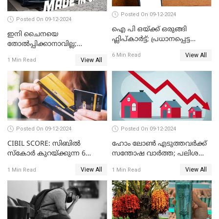
Posted On 09-12-2024
Posted On 09-12-2024
ഐ പി ഒയ്ക്ക് ഒരുങ്ങി
ഇനി ചൈനയെ
ഫ്ലിപ്കാർട്ട്; പ്രധാനപ്പെട്ട
തോൽപ്പിക്കാനാവില്ല;
കാര്യങ്ങൾ ഒറ്റനോട്ടത്തിൽ
യൂറോപ്പിനേയും
View All
6 Min Read
View All
1 Min Read
അമേരിക്കയേയും ഞെട്ടിച്ച്
ചൈനീസ് കാറുകൾ
Posted On 09-12-2024
Posted On 09-12-2024
CIBIL SCORE: സിബിൽ
ഹോം ലോൺ എടുത്തവർക്ക്
സ്കോർ കുറയ്ക്കുന്ന 6
സന്തോഷ വാർത്ത; പലിശ
കാര്യങ്ങൾ
നിരക്ക് കുറയാൻ പോകുന്നു
View All
View All
1 Min Read
1 Min Read