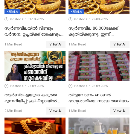
KERALA
KERALA
Posted On 01-10-2025
Posted On 29-09-2025
സ്വർണവിലയിൽ വീണ്ടും
സ്വര്‍ണവില 86,000ലേക്ക്
വർദ്ധന; ഉച്ചയ്ക്ക് ശേഷവും
കുതിയ്ക്കുന്നു; ഇന്ന്
കൂടി; മൂന്ന് ദിവസത്തിൽ
രണ്ടുതവണയായി കൂടിയത്
View All
View All
1 Min Read
1 Min Read
കൂടിയത് പവന് 2,760 രൂപ
1040 രൂപ
Posted On 27-09-2025
Posted On 26-09-2025
ആർബിഐയുടെ കടുത്ത
തിരുവോണം ബംബര്‍
മുന്നറിയിപ്പ്: ക്രിപ്റ്റോയിൽ
ഭാഗ്യശാലിയെ നാളെ അറിയാം
നിങ്ങളുടെ പണത്തിന്
View All
View All
2 Min Read
1 Min Read
സുരക്ഷയില്ല!