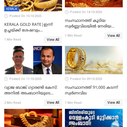
KERALA
Posted On 14-10-2025
Posted On 15-10-2025
സംസ്ഥാനത്ത് കൂടിയ
KERALA GOLD RATE|ഇന്ന്
സ്വർണ്ണവിലയിൽ നേരിയ
ഉച്ചയ്ക്ക് ശേഷവും
കുറവ്
View All
സ്വർണവിലയിൽ വർദ്ധനവ്;
1 Min Read
View All
1 Min Read
പവന് കൂടിയത് 400 രൂപ
Posted On 11-10-2025
Posted On 09-10-2025
വ്യാജ ബാങ്ക് ഗ്യാരണ്ടി കേസ്:
സംസ്ഥാനത്ത് 91,000 കടന്ന്
അനിൽ അംബാനിയുടെ
സ്വര്‍ണവില
റിലയൻസ് പവർ സിഎഫ്ഒ
View All
View All
2 Min Read
1 Min Read
അറസ്റ്റിൽ; ഇഡി അന്വേഷണം
വ്യാപിപ്പിക്കുന്നു