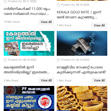
Posted On 05-11-2025
Posted On 28-10-2025
ഗർഭിണികൾക്ക് 11,000 രൂപ
KERALA GOLD RATE | ഇന്ന്
വരെ സർക്കാർ സഹായം!
രണ്ട് തവണ കുറഞ്ഞു;
പ്രധാനമന്ത്രി മാതൃ വന്ദന
View All
സ്വർണവില പവന് കുറഞ്ഞത്
10 Min Read
യോജനയെക്കുറിച്ച്
View All
1 Min Read
1800 രൂപ
അറിയേണ്ടതെല്ലാം
Posted On 28-10-2025
Posted On 26-10-2025
കേരളത്തിൽ ഇനി
വെള്ളിവില റോക്കറ്റ് പോലെ
അതിദരിദ്രരില്ലേ? ഇതെങ്ങനെ
കുതിക്കുന്നത് എന്തുകൊണ്ട്?
സാധിച്ചു? | INDIA'S FIRST
View All
View All
3 Min Read
1 Min Read
STATE FREE FROM EXTREME
POVERTY