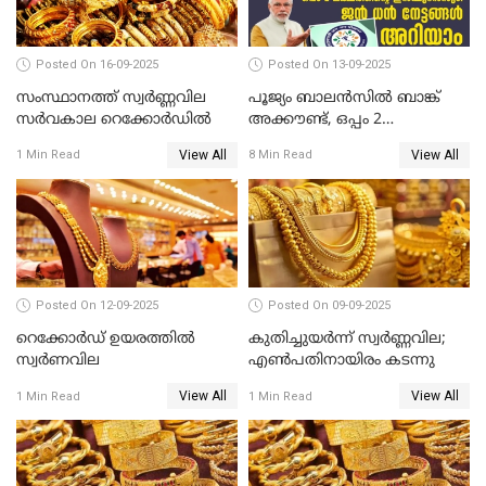
Posted On 16-09-2025
Posted On 13-09-2025
സംസ്ഥാനത്ത് സ്വര്‍ണ്ണവില
പൂജ്യം ബാലൻസിൽ ബാങ്ക്
സർവകാല റെക്കോർഡിൽ
അക്കൗണ്ട്, ഒപ്പം 2
ലക്ഷത്തിന്റെ ഇൻഷുറൻസും!
View All
View All
1 Min Read
8 Min Read
ജൻ ധൻ നേട്ടങ്ങൾ അറിയാം
Posted On 12-09-2025
Posted On 09-09-2025
റെക്കോര്‍ഡ് ഉയരത്തിൽ
കുതിച്ചുയർന്ന് സ്വർണ്ണവില;
സ്വര്‍ണവില
എണ്‍പതിനായിരം കടന്നു
View All
View All
1 Min Read
1 Min Read