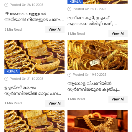
KERALA
Posted On 26-10-2025
Posted On 24-10-2025
PF അക്കൗണ്ടുള്ളവർ
രാവിലെ കൂടി, ഉച്ചക്ക്
അറിയാൻ! നിങ്ങളുടെ പണം
കുത്തനെ തിരിച്ചിറങ്ങി;
ഇനി എളുപ്പത്തിൽ കയ്യിൽ
View All
സ്വർണവില പവന് 800 രൂപ
3 Min Read
കിട്ടും!
View All
1 Min Read
കുറഞ്ഞു
KERALA
Posted On 19-10-2025
Posted On 21-10-2025
ആഗോള വിപണിയിൽ
ഉച്ചയ്ക്ക് ശേഷം
സ്വർണവിലയുടെ കുതിപ്പ്
സ്വർണവിലയിൽ മാറ്റം; പവന്
തുടരുന്നു
View All
1600 രൂപ കുറഞ്ഞു
1 Min Read
View All
1 Min Read