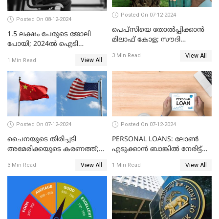
Posted On 07-12-2024
Posted On 08-12-2024
പെപ്സിയെ തോൽപ്പിക്കാൻ
1.5 ലക്ഷം പേരുടെ ജോലി
മിലാഫ് കോള; സൗദി
പോയി; 2024ൽ ഐടി
അറേബ്യയുടെ ഈന്തപ്പഴ
മേഖലയിൽ സംഭവിച്ചത്
View All
3 Min Read
കോളയേക്കുറിച്ച് അറിയാം
View All
1 Min Read
Posted On 07-12-2024
Posted On 07-12-2024
ചൈനയുടെ തിരിച്ചടി
PERSONAL LOANS: ലോൺ
അമേരിക്കയുടെ കരണത്ത്;
എടുക്കാൻ ബാങ്കിൽ നേരിട്ട്
നഷ്ടം 3 ബില്ല്യൺ ഡോളർ
പോകണോ? ഓൺലൈൻ വഴി
View All
View All
3 Min Read
1 Min Read
ചെയ്തുകൂടേ?