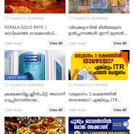
Posted On 22-09-2025
Posted On 22-09-2025
KERALA GOLD RATE |
വിലക്കുറവിൽ മിൽമയുടെ
രാവിലത്തെ റെക്കോർഡ്
ഉൽപ്പന്നങ്ങൾ! ഇന്ന് മുതൽ
ഉച്ചയ്ക്ക് തിരുത്തി; ഇന്ന് രണ്ട്
ജിഎസ്ടി ആനുകൂല്യം
View All
View All
1 Min Read
1 Min Read
തവണ കൂടി; പവൻ വില
ഉപഭോക്താക്കൾക്ക്
83,000 ലേക്ക്
LATEST NEWS
Posted On 18-09-2025
Posted On 17-09-2025
ക്രമക്കേടില്ല,ക്ലീൻചിറ്റ്; അദാനി
വരുമാനം 3 ലക്ഷത്തിൽ
​ഗ്രൂപ്പിനെതിരായ
താഴെയോ? എങ്കിലും ITR
ഹിൻഡൻബർഗ് റിപ്പോർട്ട്
ഫയൽ ചെയ്യണം
View All
View All
1 Min Read
3 Min Read
തള്ളി സെബി