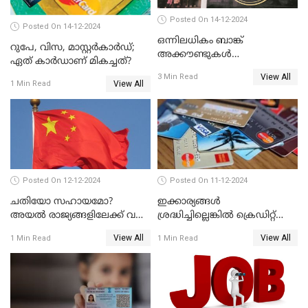
Posted On 14-12-2024
Posted On 14-12-2024
ഒന്നിലധികം ബാങ്ക്
റുപേ, വിസ, മാസ്റ്റർകാർഡ്;
അക്കൗണ്ടുകൾ
ഏത് കാർഡാണ് മികച്ചത്?
നിയമവിരുദ്ധമാണോ? ആർ
View All
3 Min Read
ബി ഐ പറയുന്നത് എന്താണ്?
View All
1 Min Read
Posted On 12-12-2024
Posted On 11-12-2024
ചതിയോ സഹായമോ?
ഇക്കാര്യങ്ങൾ
അയൽ രാജ്യങ്ങളിലേക്ക് വൻ
ശ്രദ്ധിച്ചില്ലെങ്കിൽ ക്രെഡിറ്റ്
തോതിൽ പണം ഒഴുക്കി
കാർഡ് വലിയ അപകടകാരി
View All
View All
1 Min Read
1 Min Read
ചൈന