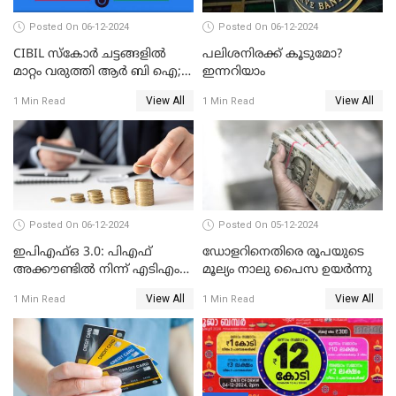
Posted On 06-12-2024
Posted On 06-12-2024
CIBIL സ്കോർ ചട്ടങ്ങളിൽ
പലിശനിരക്ക് കൂടുമോ?
മാറ്റം വരുത്തി ആർ ബി ഐ;
ഇന്നറിയാം
ക്രെഡിറ്റ് കാർഡുള്ളവരും
View All
View All
1 Min Read
1 Min Read
ലോൺ എടുത്തവരും
അറിഞ്ഞിരിക്കേണ്ട
കാര്യങ്ങൾ
Posted On 06-12-2024
Posted On 05-12-2024
ഇപിഎഫ്ഒ 3.0: പിഎഫ്
ഡോളറിനെതിരെ രൂപയുടെ
അക്കൗണ്ടിൽ നിന്ന് എടിഎം
മൂല്യം നാലു പൈസ ഉയര്‍ന്നു
പോലെ പണം പിൻവലിക്കാം
View All
View All
1 Min Read
1 Min Read