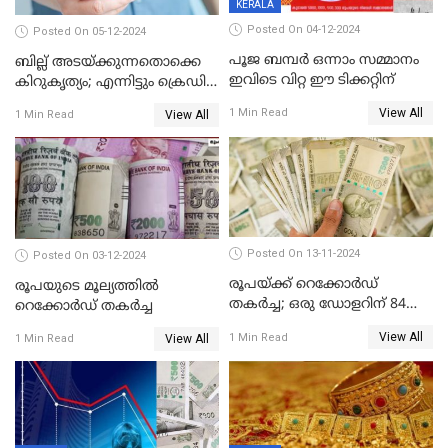
KERALA
Posted On 04-12-2024
Posted On 05-12-2024
പൂജ ബമ്പർ ഒന്നാം സമ്മാനം
ബില്ല് അടയ്ക്കുന്നതൊക്കെ
ഇവിടെ വിറ്റ ഈ ടിക്കറ്റിന്
കിറുകൃത്യം; എന്നിട്ടും ക്രെഡിറ്റ്
സ്കോർ ( CIBIL SCORE)
View All
1 Min Read
View All
1 Min Read
കൂടുന്നില്ലേ? കാരണം ഇതാണ്
Posted On 13-11-2024
Posted On 03-12-2024
രൂപയ്ക്ക് റെക്കോർഡ്
രൂപയുടെ മൂല്യത്തില്‍
തകര്‍ച്ച; ഒരു ഡോളറിന് 84
റെക്കോര്‍ഡ് തകര്‍ച്ച
രൂപ 4 പൈസയാണ്ഇന്നത്തെ
View All
1 Min Read
View All
1 Min Read
വിനിമയ മൂല്യം