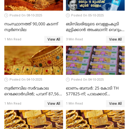
Posted On 08-10-2025
Posted On 05-10-2025
സംസ്ഥാനത്ത് 90,000 കടന്ന്
ബിസ്‌ലരിയുടെ വെള്ളംകുടി
സ്വര്‍ണവില
മുട്ടിക്കാൻ അംബാനി! വെറും
15 രൂപയ്ക്ക് 'ഷുവർ' വെള്ളം!
View All
View All
1 Min Read
3 Min Read
Posted On 04-10-2025
Posted On 04-10-2025
സ്വര്‍ണവില സര്‍വകാല
ഓണം ബമ്പർ: 25 കോടി TH
റെക്കോര്‍ഡില്‍; പവന് 87,560
577825-ന്; പാലക്കാട്
രൂപയിലെത്തി
റെക്കോർഡ് വിൽപ്പനയുമായി
View All
View All
1 Min Read
1 Min Read
മുന്നിൽ