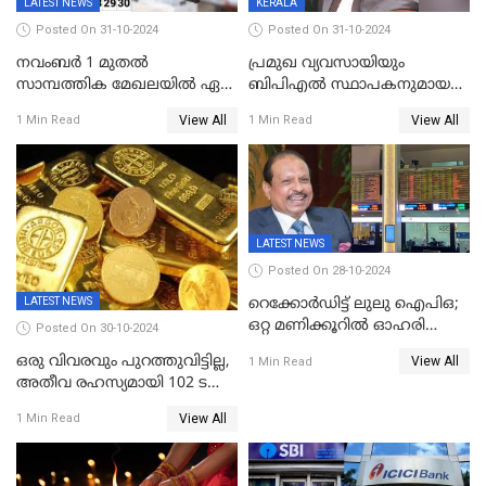
LATEST NEWS
KERALA
Posted On 31-10-2024
Posted On 31-10-2024
നവംബർ 1 മുതൽ
പ്രമുഖ വ്യവസായിയും
സാമ്പത്തിക മേഖലയിൽ ഏഴ്
ബിപിഎല്‍ സ്ഥാപകനുമായ
പ്രധാന മാറ്റങ്ങൾ; ട്രെയിൻ
ടിപിജി നമ്പ്യാര്‍ അന്തരിച്ചു
View All
View All
1 Min Read
1 Min Read
ടിക്കറ്റ് ബുക്കിംഗ് മുതൽ
എൽപിജി വരെ...
LATEST NEWS
Posted On 28-10-2024
LATEST NEWS
റെക്കോർഡിട്ട് ലുലു ഐപിഒ;
ഒറ്റ മണിക്കൂറിൽ ഓഹരി
Posted On 30-10-2024
വിറ്റുതീർന്നു, ഇന്ത്യയിൽ
ഒരു വിവരവും പുറത്തുവിട്ടില്ല,
View All
1 Min Read
നിന്നും വാങ്ങാം, ഓഹരിക്ക്
അതീവ രഹസ്യമായി 102 ടൺ
വില 2.04 ദിർഹം വരെ
സ്വർണ്ണം റിസർവ് ബാങ്ക്
View All
1 Min Read
ഇന്ത്യയിലേക്കെത്തിച്ചു