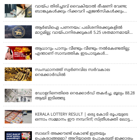
വായ്പ തിരിച്ചടവ് വൈകിയാൽ ഭീഷണി വേണ്ട;
ബാങ്കുകൾക്കും റിക്കവറി ഏജൻസികൾക്കും
കർശന നിയന്ത്രണങ്ങളുമായി ആർ ബി ഐ;
ഇഎംഐ മുടങ്ങിയാല്‍ സ്മാര്‍ട്ട് ഫോണ്‍ ലോക്ക്
ആകുമോ? ആര്‍ബിഐയുടെ പുതിയ
ആർബിഐ പണനയം: പലിശനിരക്കുകളിൽ
നിര്‍ദേശങ്ങള്‍
മാറ്റമില്ല; വായ്പാനിരക്കുകൾ 5.25 ശതമാനമായി
തുടരും
ആധാറും പാനും വീണ്ടും വീണ്ടും നൽകേണ്ടതില്ല;
എന്താണ് സാമ്പത്തിക ഇടപാടുകൾ
എളുപ്പമാക്കുന്ന CKYC?
സംസ്ഥാനത്ത് സ്വര്‍ണവില സര്‍വകാല
റെക്കോര്‍ഡില്‍
KERALA
ഡോളറിനെതിരെ റെക്കോർഡ് തകർച്ച, മൂല്യം 88.28
ആയി ഇടിഞ്ഞു
KERALA
KERALA LOTTERY RESULT | ഒരു കോടി രൂപയുടെ
ഒന്നാം സമ്മാനം ഈ നമ്പറിന്; സ്ത്രീശക്തി ലോട്ടറി
ഫലം പ്രഖ്യാപിച്ചു | STHREE SAKTHI SS 482 LOTTERY
RESULT
സാലറി അക്കൗണ്ട് കൊണ്ട് ഇത്രയും
ഉപകരാങ്ങളോ? അറിയാതെ പോകരുത് ഇക്കാര്യം