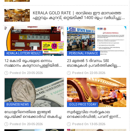
GOLD PRICE TODAY
KERALA GOLD RATE | രാവിലെ ഈ മാസത്തെ
ഏറ്റവും കുറവ്, ഒറ്റയടിക്ക് 1400 രൂപ വര്‍ധിച്ചു;
ഉച്ചയോടെ തിരിച്ചുകയറി സ്വര്‍ണവില
KERALA LOTTERY RESULT
PERSONAL FINANCE
12 കോടി രൂപയുടെ ഒന്നാം
23 മുതൽ 5 ദിവസം SBI
സമ്മാനം കരുനാഗപ്പള്ളിയില്‍
ബാങ്കുകൾ പ്രവർത്തിക്കില്ല,
വിറ്റ ടിക്കറ്റിന്; വിഷു ബംപര്‍
സേവനങ്ങൾ മുടങ്ങും,
Posted On 23-05-2026
Posted On 22-05-2026
ലോട്ടറി ഫലം അറിയാം
പണിമുടക്ക് പ്രഖ്യാപിച്ച്
എസ്ബിഐ ജീവനക്കാരുടെ
സംഘടനകൾ
BUSINESS NEWS
GOLD PRICE TODAY
ഡോളറിനെതിരെ ഇന്ത്യന്‍
സ്വർണ്ണവില സർവ്വകാല
രൂപയ്ക്ക് റെക്കോര്‍ഡ് തകര്‍ച്ച
റെക്കോർഡിൽ; പവന് ഇന്ന്
കൂടിയത് 10,200 രൂപ
Posted On 20-05-2026
Posted On 13-05-2026