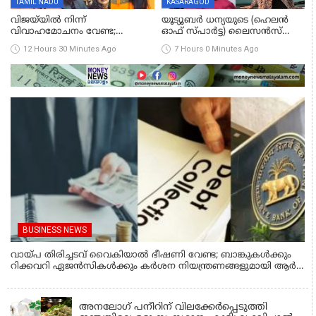
TAMIL NADU
KASARAGOD
വിജയ്‌യിൽ നിന്ന്
യൂട്യൂബർ ധന്യയുടെ (ഹെലൻ
വിവാഹമോചനം വേണ്ട;
ഓഫ് സ്പാർട്ട) ലൈസൻസ്
കോടതിയിൽ നിലപാട്
സസ്‌പെൻഡ് ചെയ്തു
12 Hours 30 Minutes Ago
7 Hours 0 Minutes Ago
അറിയിച്ചു, ഹർജി
പിൻവലിക്കുന്നെന്ന് സംഗീത
BUSINESS NEWS
വായ്പ തിരിച്ചടവ് വൈകിയാൽ ഭീഷണി വേണ്ട; ബാങ്കുകൾക്കും
റിക്കവറി ഏജൻസികൾക്കും കർശന നിയന്ത്രണങ്ങളുമായി ആർ
ബി ഐ; ഇഎംഐ മുടങ്ങിയാല്‍ സ്മാര്‍ട്ട് ഫോണ്‍ ലോക്ക്
INDIA
ആകുമോ? ആര്‍ബിഐയുടെ പുതിയ നിര്‍ദേശങ്ങള്‍
അനലോഗ് പനീറിന് വിലക്കേർപ്പെടുത്തി