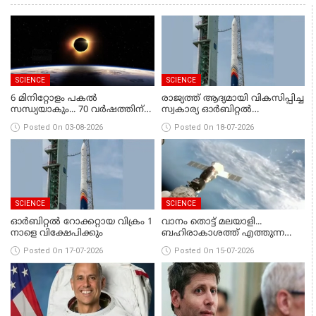
SCIENCE
SCIENCE
6 മിനിറ്റോളം പകൽ
രാജ്യത്ത് ആദ്യമായി വികസിപ്പിച്ച
സന്ധ്യയാകും... 70 വർഷത്തിന്
സ്വകാര്യ ഓര്‍ബിറ്റല്‍
ശേഷം നടക്കുന്ന സൂര്യഗ്രഹണം
റോക്കറ്റായ വിക്രം 1 ഇന്ന്
Posted On 03-08-2026
Posted On 18-07-2026
വിക്ഷേപിക്കും
SCIENCE
SCIENCE
ഓര്‍ബിറ്റല്‍ റോക്കറ്റായ വിക്രം 1
വാനം തൊട്ട് മലയാളി...
നാളെ വിക്ഷേപിക്കും
ബഹിരാകാശത്ത് എത്തുന്ന
ആദ്യ മലയാളിയായി ഡോ.
Posted On 17-07-2026
Posted On 15-07-2026
അനിൽ മേനോൻ