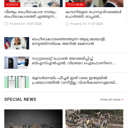
SCIENCE
TECH NEWS
വീണ്ടും ബഹിരാകാശ ദൗത്യം;
കമ്പനിയുടെ രഹസ്യവിവരങ്ങള്‍
ബഹിരാകാശത്ത് എത്തുന്ന
ചോര്‍ത്തി; ഓപ്പണ്‍
ആദ്യ മലയാളിയാവാൻ ഡോ.
AIയ്ക്കെതിരെ ആപ്പിള്‍ കേസ്
Posted On 14-07-2026
Posted On 11-07-2026
അനില്‍ മേനോന്‍
കൊടുത്തു
ബഹിരാകാശത്തെത്തുന്ന ആദ്യ മലയാളി;
നേട്ടത്തിനരികെ അനില്‍ മേനോന്‍
സാറ്റലൈറ്റ് ഫോൺ അവതരിപ്പിച്ച്
ബിഎസ്എൻഎൽ; വിലയോ ഐഫോണിനെ
വെല്ലും
യൂസര്‍നെയിം ഫീച്ചര്‍ ഇത് വരെ ഇന്ത്യയില്‍
പ്രയോഗത്തില്‍ വന്നിട്ടില്ല; വിശദീകരണവുമായി
വാട്‌സ്ആപ്പ്
SPECIAL NEWS
View all news