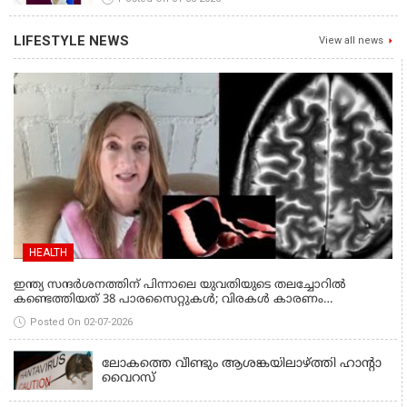
LIFESTYLE NEWS
View all news
HEALTH
ഇന്ത്യ സന്ദർശനത്തിന് പിന്നാലെ യുവതിയുടെ തലച്ചോറിൽ
കണ്ടെത്തിയത് 38 പാരസൈറ്റുകൾ; വിരകൾ കാരണം
വർഷങ്ങളോളം ചികിത്സ, ജീവിതകാലം മുഴുവനും മരുന്ന്;
Posted On 02-07-2026
ന്യൂറോസിസ്റ്റിസെർക്കോസിസ് എന്താണെന്ന് അറിയാം
HEALTH
ലോകത്തെ വീണ്ടും ആശങ്കയിലാഴ്ത്തി ഹാൻ്റാ
വൈറസ്
HEALTH