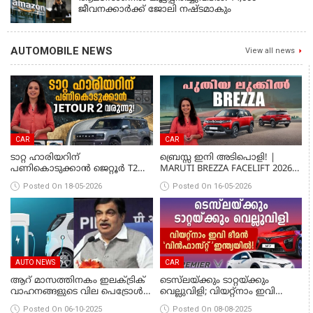
ജീവനക്കാർക്ക് ജോലി നഷ്ടമാകും
AUTOMOBILE NEWS
View all news
CAR
CAR
ടാറ്റ ഹാരിയറിന്
ബ്രെസ്സ ഇനി അടിപൊളി! |
പണികൊടുക്കാൻ ജെറ്റൂർ T2
MARUTI BREZZA FACELIFT 2026
വരുന്നു!
MALAYALAM REVIEW
Posted On 18-05-2026
Posted On 16-05-2026
AUTO NEWS
CAR
ആറ് മാസത്തിനകം ഇലക്‌ട്രിക്
ടെസ്‌ലയ്ക്കും ടാറ്റയ്ക്കും
വാഹനങ്ങളുടെ വില പെട്രോൾ
വെല്ലുവിളി; വിയറ്റ്നാം ഇവി
വാഹനങ്ങൾക്ക് തുല്യമാകും:
ഭീമൻ 'വിൻഫാസ്റ്റ്' ഇന്ത്യയിൽ!
Posted On 06-10-2025
Posted On 08-08-2025