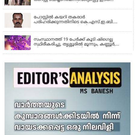
സംഘടനകളുടെ പ്രതിഷേധം ശക്തമാകുന്നു
THRISSUR
പോസ്റ്റിൽ കയറി തകരാർ
പരിഹരിക്കുന്നതിനിടെ കെ.എസ്.ഇ.ബി.
ലൈൻമാൻ ഷോക്കേറ്റ് മരിച്ചു
KERALA
സംസ്ഥാനത്ത് 19 പേർക്ക് കൂടി ഷിഗെല്ല
സ്ഥിരീകരിച്ചു, തൃശ്ശൂരിൽ മൂന്നും, കണ്ണൂർ,
തിരുവനന്തപുരം രണ്ട് വീതവും രോഗബാധ