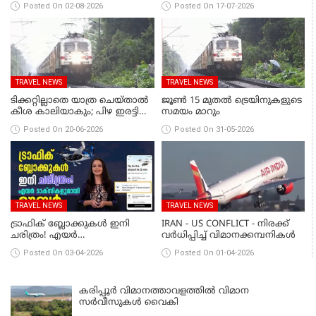
Posted On 02-08-2026
Posted On 17-07-2026
TRAVEL NEWS
TRAVEL NEWS
ടിക്കറ്റില്ലാതെ യാത്ര ചെയ്താൽ
ജൂണ്‍ 15 മുതല്‍ ട്രെയിനുകളുടെ
കീശ കാലിയാകും; പിഴ ഇരട്ടി
സമയം മാറും
വാങ്ങാന്‍ റെയില്‍വേ
Posted On 20-06-2026
Posted On 31-05-2026
TRAVEL NEWS
TRAVEL NEWS
ട്രാഫിക് ബ്ലോക്കുകൾ ഇനി
IRAN - US CONFLICT - നിരക്ക്
ചരിത്രം! എയർ
വര്‍ധിപ്പിച്ച് വിമാനക്കമ്പനികള്‍
ടാക്സികളുമായി ഊബർ
Posted On 03-04-2026
Posted On 01-04-2026
കരിപ്പൂര്‍ വിമാനത്താവളത്തില്‍ വിമാന
സര്‍വീസുകള്‍ വൈകി