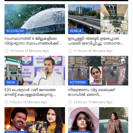
ജോൺ അഞ്ചുതെങ്ങിൽ; കടലിൽ
പോകുന്നവരെയും ഉൾപ്പെടുത്തി നാളെ ഊർജിത
തെരച്ചിൽ
KOZHIKODE
KERALA
സംസ്ഥാനത്ത് 6 ജില്ലകളിലെ
ഇടപ്പള്ളി–അരൂർ ഉയരപ്പാത
വിദ്യാഭ്യാസ സ്ഥാപനങ്ങൾക്ക്
പദ്ധതി മരവിപ്പിച്ചു; ഗതാഗത
നാളെ (ശനി) അവധി; രണ്ട്
കുരുക്കഴിക്കാൻ അങ്കമാലി–
10 Hours 27 Minutes Ago
11 Hours 45 Minutes Ago
ജില്ലകളിൽ അവധി
അരൂർ ബൈപാസ് പദ്ധതി
പ്രൊഫഷണൽ കോളേജുകൾ
വേഗത്തിലാക്കുമെന്ന് ഗഡ്കരി
ഒഴികെ
INDIA
KOTTAYAM
E20 പെട്രോൾ വഴി ജനത്തെ
നിയന്ത്രണം വിട്ട ബൈക്ക്
നേരിട്ട് കൊള്ളയടിക്കുന്നു;
റോഡിൽ തെന്നി
വാഹനങ്ങൾ നശിപ്പിക്കുന്നു,
ബസിനടിയിലേക്ക് മറിഞ്ഞ്
9 Hours 16 Minutes Ago
13 Hours 19 Minutes Ago
ജീവിതങ്ങൾ
യുവതിക്ക് ദാരുണാന്ത്യം
നശിപ്പിക്കുന്നുവെന്നും രാഹുൽ
ഗാന്ധി