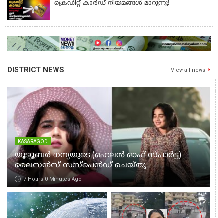
ക്രെഡിറ്റ് കാർഡ് നിയമങ്ങൾ മാറുന്നു!
DISTRICT NEWS
View all news
KASARAGOD
യൂട്യൂബർ ധന്യയുടെ (ഹെലൻ ഓഫ് സ്പാർട്ട)
ലൈസൻസ് സസ്‌പെൻഡ് ചെയ്തു
7 Hours 0 Minutes Ago