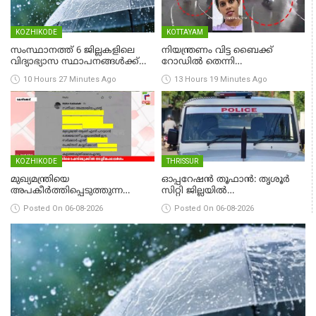
KOZHIKODE
KOTTAYAM
സംസ്ഥാനത്ത് 6 ജില്ലകളിലെ
നിയന്ത്രണം വിട്ട ബൈക്ക്
വിദ്യാഭ്യാസ സ്ഥാപനങ്ങൾക്ക്
റോഡിൽ തെന്നി
നാളെ (ശനി) അവധി; രണ്ട്
ബസിനടിയിലേക്ക് മറിഞ്ഞ്
10 Hours 27 Minutes Ago
13 Hours 19 Minutes Ago
ജില്ലകളിൽ അവധി
യുവതിക്ക് ദാരുണാന്ത്യം
പ്രൊഫഷണൽ കോളേജുകൾ
ഒഴികെ
KOZHIKODE
THRISSUR
മുഖ്യമന്ത്രിയെ
ഓപ്പറേഷൻ തൂഫാൻ: തൃശൂർ
അപകീർത്തിപ്പെടുത്തുന്ന
സിറ്റി ജില്ലയിൽ
ഫേസ്‌ബുക്ക് പോസ്റ്റ്; ബേപ്പൂർ
രണ്ടുമാസത്തിനുള്ളിൽ 275
Posted On 06-08-2026
Posted On 06-08-2026
സ്വദേശി അറസ്റ്റിൽ
കേസുകൾ, 344 അറസ്റ്റ്