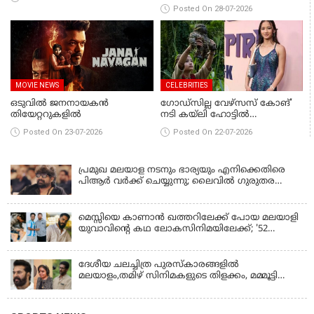
കടുത്ത സാമ്പത്തിക
Posted On 28-07-2026
പ്രതിസന്ധി, തെരുവിലും,
ഒടുവിൽ അസുഖവും; നടി
പാവല ശ്യാമള അന്തരിച്ചു
MOVIE NEWS
CELEBRITIES
ഒടുവിൽ ജനനായകൻ
ഗോഡ്സില്ല വേഴ്സസ് കോങ്’
തിയേറ്ററുകളിൽ
നടി കയ്‌ലി ഹോട്ടിൽ
വാഹനാപകടത്തിൽ മരിച്ചു,
Posted On 23-07-2026
Posted On 22-07-2026
വിയോഗം 18–ാം വയസ്സിൽ
പ്രമുഖ മലയാള നടനും ഭാര്യയും എനിക്കെതിരെ
പിആർ വർക്ക് ചെയ്യുന്നു; ലൈവിൽ ഗുരുതര
ആരോപണമുന്നയിച്ച് ജോജു ജോർജ്
മെസ്സിയെ കാണാൻ ഖത്തറിലേക്ക് പോയ മലയാളി
യുവാവിന്റെ കഥ ലോകസിനിമയിലേക്ക്; '52
ബ്ലൂ'യിൽ നായകനായി യാദവ് ശശിധർ
ദേശീയ ചലച്ചിത്ര പുരസ്കാരങ്ങളിൽ
മലയാളം,തമിഴ് സിനിമകളുടെ തിളക്കം, മമ്മൂട്ടി
മികച്ച നടൻ; കാർത്തിക് ആര്യനൊപ്പം പുരസ്കാരം
പങ്കിട്ടു