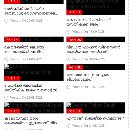
HEALTH
അമീബിക് മസ്തിഷ്ക
HEALTH
ജ്വരബാധ; രോഗബാധയുടെ
ഉറവിടം അവ്യക്തം
കോഴിക്കോട് അമീബിക്
Posted On 22-09-2025
മസ്തിഷ്‌ക്ക ജ്വരം:
ചികിത്സയിലായിരുന്ന 11-
Posted On 18-09-2025
കാരിക്ക് രോഗമുക്തി
HEALTH
FASHION
കേരളത്തിൽ ജലജന്യ
വിഖ്യാത ഫാഷന്‍ ഡിസൈനര്‍
രോഗങ്ങൾ ഭീഷണി:
ജോര്‍ജിയോ അര്‍മാനി
വയറിളക്കവും ഹെപ്പറ്റൈറ്റിസ്-
അന്തരിച്ചു
Posted On 14-09-2025
Posted On 04-09-2025
എ മരണങ്ങളും വർധിക്കുന്നു -
ആരോഗ്യവകുപ്പ് മുന്നറിയിപ്പ്
FASHION
മോഡൽ സാൻ റേച്ചൽ
HEALTH
ജീവനൊടുക്കി
2 പേർക്ക് അമീബിക്
Posted On 14-07-2025
മസ്തിഷ്ക ജ്വരം; വയനാട്ടിൽ
ജാഗ്രതാ മുന്നറിയിപ്പ് നൽകി
Posted On 25-08-2025
ആരോഗ്യവകുപ്പ്
HEALTH
HEALTH
കാലാവസ്ഥാ മാറ്റം;
എന്താണ് ബ്രെയിൻ ഹെമറേജ് ?
രക്തത്തിലെ ഗ്ലൂക്കോസ് നിരക്ക്
Posted On 24-05-2025
എങ്ങനെ കൃത്യമായി