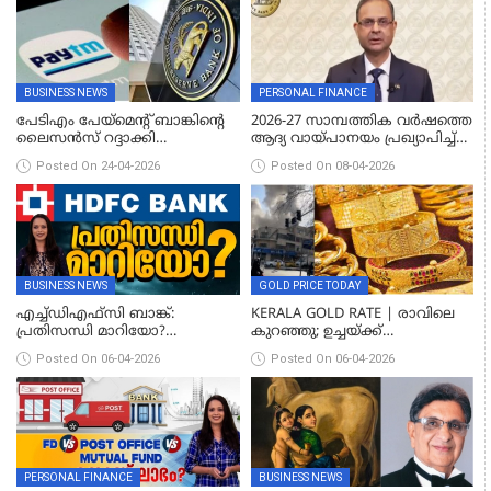
BUSINESS NEWS
PERSONAL FINANCE
പേടിഎം പേയ്‌മെന്റ് ബാങ്കിന്റെ
2026-27 സാമ്പത്തിക വര്‍ഷത്തെ
ലൈസൻസ് റദ്ദാക്കി
ആദ്യ വായ്പാനയം പ്രഖ്യാപിച്ച്
ആർബിഐ;നിലവിലുള്ള
റിസര്‍വ് ബാങ്ക്; പലിശനിരക്കില്‍
Posted On 24-04-2026
Posted On 08-04-2026
ബാധ്യതകൾ തീർക്കാനും
മാറ്റമില്ല
ഉപഭോക്താക്കളുടെ പണം
തിരികെ നൽകാനും ബാങ്കിന്
ആവശ്യമായ ഫണ്ട്
ലഭ്യമാണെന്നും ആർബിഐ
BUSINESS NEWS
GOLD PRICE TODAY
എച്ച്ഡിഎഫ്സി ബാങ്ക്:
KERALA GOLD RATE | രാവിലെ
പ്രതിസന്ധി മാറിയോ?
കുറഞ്ഞു; ഉച്ചയ്ക്ക്
നിക്ഷേപകർ അറിയേണ്ട
തിരിച്ചുകയറി; സ്വർണവിലയിൽ
Posted On 06-04-2026
Posted On 06-04-2026
സത്യങ്ങൾ
ചാഞ്ചാട്ടം
PERSONAL FINANCE
BUSINESS NEWS