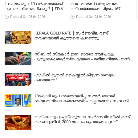
1 ലക്ഷം രൂപ 10 വർഷത്തേക്ക്
റെക്കോർഡ് വില; രാജാ
എവിടെ നിക്ഷേപിക്കും? | FD VS
രവിവർമ്മയുടെ ചിത്രം 167
POST OFFICE VS MUTUAL FUND
കോടി രൂപയ്ക്ക് സ്വന്തമാക്കി
Posted On 03-04-2026
Posted On 03-04-2026
സൈറസ് പൂനവാല
KERALA GOLD RATE | സ്വർണവില രണ്ട്
തവണയായി കുത്തനെ കുറഞ്ഞു
സിബിൽ സ്കോർ ഇനി ഓരോ ആഴ്ചയും
പുതുക്കും; ആർബിഐയുടെ പുതിയ നിയമം ഇന്ന്
മുതൽ പ്രാബല്യത്തിൽ
ഏപ്രിൽ മുതൽ കൈയ്യിൽകിട്ടുന്ന ശമ്പളം
കുറയുമോ?
10കോടി രൂപ സമ്മാനമടിച്ച സമ്മർ ബമ്പർ
ഭാഗ്യശാലിയെ കണ്ടെത്തി; പരപ്പനങ്ങാടി സ്വദേശി
എൻ വി പത്മനാഭന്
രാവിലെയും ഉച്ചയ്ക്കുമായി സ്വർണവിലയിൽ രണ്ട്
തവണ ഇടിവ്; 2000ലധികം രൂപയുടെ കുറവ്