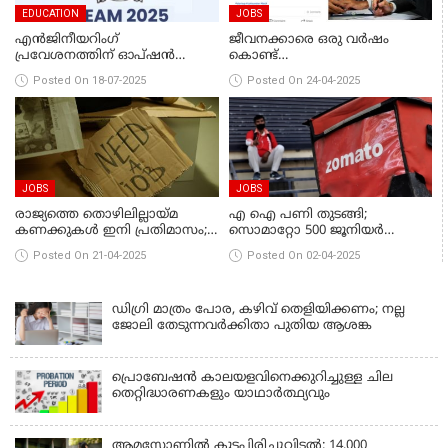
EDUCATION
JOBS
എന്‍ജിനീയറിംഗ്
ജീവനക്കാരെ ഒരു വർഷം
പ്രവേശനത്തിന് ഓപ്ഷന്‍
കൊണ്ട്
നല്‍കാനുള്ള സമയം ഇന്ന്
കോടീശ്വരന്മാരാക്കാമെന്ന്
Posted On 18-07-2025
Posted On 24-04-2025
അവസാനിക്കും
സ്റ്റാർട്ടപ്പ് സിഇഒ; പക്ഷെ ഒരു
കണ്ടീഷൻ
JOBS
JOBS
രാജ്യത്തെ തൊഴിലില്ലായ്മ
എ ഐ പണി തുടങ്ങി;
കണക്കുകൾ ഇനി പ്രതിമാസം;
സൊമാറ്റോ 500 ജൂനിയർ
ആദ്യ ഡാറ്റ മെയ് 15ന്
ജീവനക്കാരെ പിരിച്ചുവിട്ടു
Posted On 21-04-2025
Posted On 02-04-2025
ഡിഗ്രി മാത്രം പോര, കഴിവ് തെളിയിക്കണം; നല്ല
ജോലി തേടുന്നവർക്കിതാ പുതിയ ആശങ്ക
പ്രൊബേഷൻ കാലയളവിനെക്കുറിച്ചുള്ള ചില
തെറ്റിദ്ധാരണകളും യാഥാർത്ഥ്യവും
ആമസോണിൽ കൂട്ടപ്പിരിച്ചുവിടൽ: 14,000