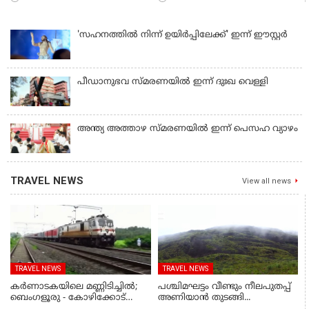
'സഹനത്തിൽ നിന്ന് ഉയിർപ്പിലേക്ക്' ഇന്ന് ഈസ്റ്റർ
പീഡാനുഭവ സ്മരണയിൽ ഇന്ന് ദുഃഖ വെള്ളി
അന്ത്യ അത്താഴ സ്മരണയില്‍ ഇന്ന് പെസഹ വ്യാഴം
TRAVEL NEWS
View all news
TRAVEL NEWS
TRAVEL NEWS
കര്‍ണാടകയിലെ മണ്ണിടിച്ചില്‍;
പശ്ചിമഘട്ടം വീണ്ടും നീലപുതപ്പ്
ബെംഗളൂരു - കോഴിക്കോട്
അണിയാൻ തുടങ്ങി...
ട്രെയിൻ റദ്ദാക്കി