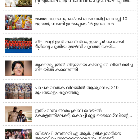
ഇന്ത്യയിലെ ഒരു സംസ്ഥാനം കൂടി; ലംഘിച്ചാൽ
പിഴ ഒരു ലക്ഷം
KERALA
മഞ്ഞ കാർഡുകാർക്ക് ഓണക്കിറ്റ് ഓഗസ്റ്റ് 10
മുതൽ; സഞ്ചി ഉൾപ്പെടെ 16 ഇനങ്ങൾ
HOCKEY
നീല മാറ്റി ഇനി കാവിനിറം, ഇന്ത്യൻ ഹോക്കി
ടീമിന്റെ പുതിയ ജേഴ്‌സി പുറത്തിറക്കി;
വിമർശനവുമായി മുൻ താരം
KASARAGOD
തൃക്കരിപ്പൂരില്‍ വീട്ടമ്മയെ കിണറ്റില്‍ വീണ് മരിച്ച
നിലയിൽ കണ്ടെത്തി
INDIA
പാചകവാതക വിലയില്‍ ആശ്വാസം; 210
രൂപയോളം കുറഞ്ഞു
CRICKET
ഇതിഹാസ താരം ക്രിസ് ഗെയിൽ
കേരളത്തിലേക്ക്; കൊച്ചി ബ്ലൂ ടൈഗേഴ്സിന്റെ
മത്സരം കാണാൻ എത്തും
THRISSUR
ബിജെപി നേതാവ് എ.ആർ. ശ്രീകുമാറിനെ
അറസ്റ്റ് ചെയ്യണമെന്നാവശ്യപ്പെട്ട് ഇടത്