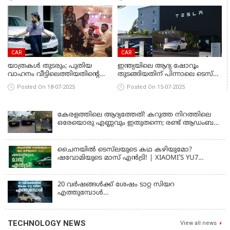
കേന്ദ്രമന്ത്രി ഗഡ്കരി
CAR
CAR
യാത്രകൾ തുടരും; പുതിയ
ഇന്ത്യയിലെ ആദ്യ ഷോറൂം
വാഹനം വീട്ടിലെത്തിയതിന്റെ
തുടങ്ങിയതിന് പിന്നാലെ ടെസ്‌ല
സന്തോഷം പങ്കുവച്ച് ഗിന്നസ്
Y മോഡൽ ഇ.വിയുടെ വില
Posted On 18-07-2025
Posted On 15-07-2025
പക്രു
പുറത്തുവിട്ടു
കേരളത്തിലെ ആദ്യത്തേത്! കറുത്ത നിറത്തിലെ
ഒരേയൊരു എണ്ണവും ഇതുതന്നെ; രണ്ട് ആഡംബര
എസ്‍യുവികൾ വാങ്ങി ഉണ്ണി മുകുന്ദൻ
ചൈനയിൽ ടെസ്‌ലയുടെ കഥ കഴിയുമോ?
ഷവോമിയുടെ മാസ് എൻട്രി! | XIAOMI'S YU7
ELECTRIC SUV
20 വർഷങ്ങൾക്ക് ശേഷം ടാറ്റ സിയറ
എത്തുമ്പോൾ…
TECHNOLOGY NEWS
View all news