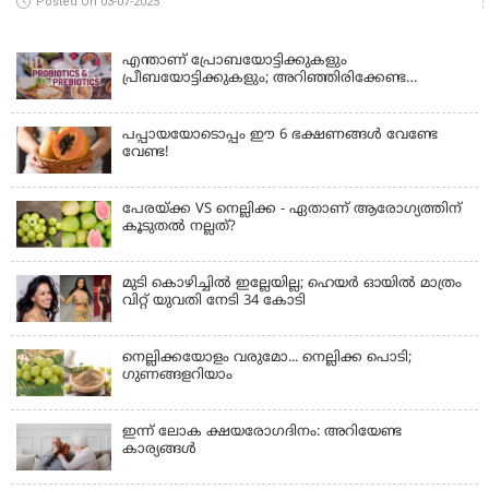
Posted On 03-07-2025
നിലനിര്‍ത്താം
എന്താണ് പ്രോബയോട്ടിക്കുകളും
പ്രീബയോട്ടിക്കുകളും; അറിഞ്ഞിരിക്കേണ്ട
കാര്യങ്ങൾ
പപ്പായയോടൊപ്പം ഈ 6 ഭക്ഷണങ്ങൾ വേണ്ടേ
വേണ്ട!
പേരയ്ക്ക VS നെല്ലിക്ക - ഏതാണ് ആരോഗ്യത്തിന്
കൂടുതൽ നല്ലത്?
മുടി കൊഴിച്ചിൽ ഇല്ലേയില്ല; ഹെയർ ഓയിൽ മാത്രം
വിറ്റ് യുവതി നേടി 34 കോടി
നെല്ലിക്കയോളം വരുമോ... നെല്ലിക്ക പൊടി;
ഗുണങ്ങളറിയാം
ഇന്ന് ലോക ക്ഷയരോഗദിനം: അറിയേണ്ട
കാര്യങ്ങൾ