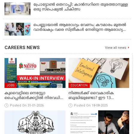
പ്രോട്ടോൺ തെറാപ്പി: കാൻസറിനെ തുരത്താനുള്ള
ഒരു സ്പെഷ്യൽ ചികിത്സ
പെണ്ണായാൽ ആരോഗ്യം വേണം; കൗമാരം മുതൽ
വാർദ്ധക്യം വരെ സ്ത്രീകൾ നേരിടുന്ന ആരോഗ്യ
പ്രശങ്ങൾ
CAREERS NEWS
View all news
JOBS
EDUCATION
കുവൈറ്റിലെ നെസ്റ്റോ
നിങ്ങൾക്ക് വൈകാരിക
ഹൈപ്പർമാർക്കറ്റിൽ നിരവധി
ബുദ്ധിയുണ്ടോ? ഈ 13
തൊഴിലവസരങ്ങൾ;
ലക്ഷണങ്ങൾ നിങ്ങളിലുണ്ടോ
Posted On 31-01-2026
Posted On 18-08-2025
ഫെബ്രുവരി 2 മുതൽ 6 വരെ
എന്ന് നോക്കൂ!
കേരളത്തിലെ മൂന്ന്
കേന്ദ്രങ്ങളിൽ ഇന്റർവ്യൂ