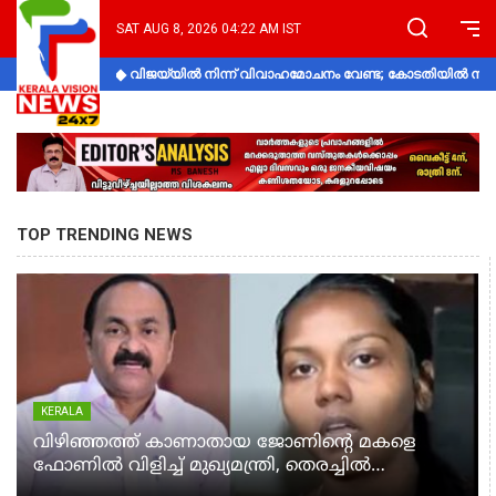
SAT AUG 8, 2026 04:22 AM IST
വിജയ്‌യിൽ നിന്ന് വിവാഹമോചനം വേണ്ട; കോടതിയിൽ നിലപാ
TOP TRENDING NEWS
KERALA
വിഴിഞ്ഞത്ത് കാണാതായ ജോണിന്റെ മകളെ
ഫോണിൽ വിളിച്ച് മുഖ്യമന്ത്രി, തെരച്ചിൽ
ഊർജിതമാക്കുമെന്ന് ഉറപ്പ് നൽകി; മന്ത്രി സിപി