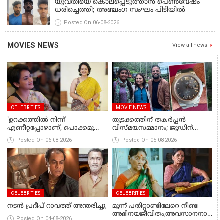
യുവതിയെ കൊലപ്പെടുത്താൻ പെൺവേഷം
ധരിച്ചെത്തി; അഞ്ചംഗ സംഘം പിടിയിൽ
Posted On 06-08-2026
MOVIES NEWS
View all news
CELEBRITIES
MOVIE NEWS
'ഉറക്കത്തിൽ നിന്ന്
തുടക്കത്തിന് തകർപ്പൻ
എണീറ്റപ്പോഴാണ്, പൊക്കമുള്ള
വിസ്മയസമ്മാനം; ജൂഡിന്
ഒരാൾ ജീൻസും ജുബ്ബയും ഇട്ട്
മൂന്നര ലക്ഷത്തോളം വിലവരുന്ന
Posted On 06-08-2026
Posted On 05-08-2026
വലിയ സഞ്ചിയുമായി നടന്നങ്ങു
വാച്ച് സമ്മാനിച്ച് സുചിത്ര
പോകുന്നത് കണ്ടത്;
ചോദിച്ചപ്പോൾ മരിച്ചുപോയെന്ന്
പറഞ്ഞു; ആത്മാക്കളെ കണ്ടിട്ടു
ഉണ്ടെന്ന് നടി ലെന
CELEBRITIES
CELEBRITIES
നടൻ പ്രദീപ് റാവത്ത് അന്തരിച്ചു
മൂന്ന് പതിറ്റാണ്ടിലേറെ നീണ്ട
അഭിനയജീവിതം,അവസാനനാളുക
Posted On 04-08-2026