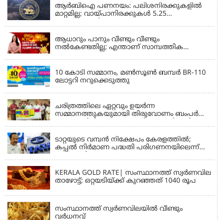
ആർബിഐ പണനയം: പലിശനിരക്കുകളിൽ
മാറ്റമില്ല; വായ്പാനിരക്കുകൾ 5.25
ശതമാനമായി തുടരും
PERSONAL FINANCE
ആധാറും പാനും വീണ്ടും വീണ്ടും
നൽകേണ്ടതില്ല; എന്താണ് സാമ്പത്തിക
ഇടപാടുകൾ എളുപ്പമാക്കുന്ന CKYC?
KERALA LOTTERY RESULT
10 കോടി സമ്മാനം, മൺസൂൺ ബമ്പർ BR-110
ലോട്ടറി നറുക്കെടുത്തു
KERALA LOTTERY RESULT
ചരിത്രത്തിലെ ഏറ്റവും ഉയർന്ന
സമ്മാനത്തുകയുമായി തിരുവോണം ബംപർ
ഭാഗ്യക്കുറി ടിക്കറ്റ് മുഖ്യമന്ത്രി പുറത്തിറക്കി;
BUSINESS NEWS
വില്പന തുടങ്ങുന്ന തീയതിയും വിലയും അറിയാം
ടാറ്റയുടെ വമ്പൻ നിക്ഷേപം കേരളത്തിൽ;
കപ്പൽ നിർമാണ പദ്ധതി പരിഗണനയിലെന്ന്
മുഖ്യമന്ത്രി
GOLD PRICE TODAY
KERALA GOLD RATE| സംസ്ഥാനത്ത് സ്വര്‍ണവില
താഴോട്ട്; ഒറ്റയടിയ്ക്ക് കുറഞ്ഞത് 1040 രൂപ
GOLD PRICE TODAY
സംസ്ഥാനത്ത് സ്വർണവിലയില്‍ വീണ്ടും
വർധനവ്