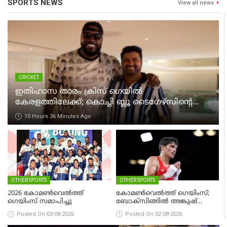
SPORTS NEWS
View all news
CRICKET
ഇതിഹാസ താരം ക്രിസ് ഗെയിൽ
കേരളത്തിലേക്ക്; കൊച്ചി ബ്ലൂ ടൈഗേഴ്സിന്റെ
മത്സരം കാണാൻ എത്തും
10 Hours 36 Minutes Ago
OTHER SPORTS
OTHER SPORTS
2026 കോമണ്‍വെല്‍ത്ത്
കോമണ്‍വെല്‍ത്ത് ഗെയിംസ്;
ഗെയിംസ് സമാപിച്ചു
ബോക്‌സിങ്ങില്‍ അങ്കുഷ്
പംഗലിന് സ്വര്‍ണം
Posted On 03-08-2026
Posted On 02-08-2026