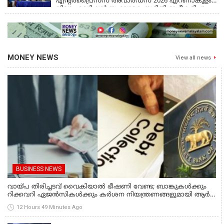
എൻ്റർപ്രൈസസ് അവാർഡ്സ് 2026 എറണാകുളം
ജില്ലാ എഡിഷൻ സംഘാടക സമിതി രൂപീകരിച്ചു
MONEY NEWS
View all news
BUSINESS NEWS
വായ്പ തിരിച്ചടവ് വൈകിയാൽ ഭീഷണി വേണ്ട; ബാങ്കുകൾക്കും
റിക്കവറി ഏജൻസികൾക്കും കർശന നിയന്ത്രണങ്ങളുമായി ആർ
ബി ഐ; ഇഎംഐ മുടങ്ങിയാല്‍ സ്മാര്‍ട്ട് ഫോണ്‍ ലോക്ക്
12 Hours 49 Minutes Ago
ആകുമോ? ആര്‍ബിഐയുടെ പുതിയ നിര്‍ദേശങ്ങള്‍
PERSONAL FINANCE