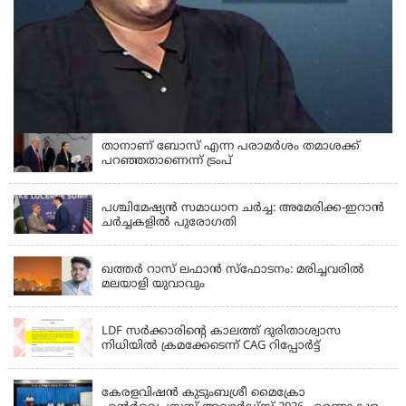
WORLD
താനാണ് ബോസ് എന്ന പരാമര്‍ശം തമാശക്ക്
പറഞ്ഞതാണെന്ന് ട്രംപ്
WORLD
പശ്ചിമേഷ്യൻ സമാധാന ചർച്ച: അമേരിക്ക-ഇറാൻ
ചർച്ചകളിൽ പുരോഗതി
GULF
ഖത്തർ റാസ് ലഫാൻ സ്ഫോടനം: മരിച്ചവരിൽ
മലയാളി യുവാവും
KERALA POLITICS
LDF സര്‍ക്കാരിൻ്റെ കാലത്ത് ദുരിതാശ്വാസ
നിധിയില്‍ ക്രമക്കേടെന്ന് CAG റിപ്പോര്‍ട്ട്
ERNAKULAM
കേരളവിഷൻ കുടുംബശ്രീ മൈക്രോ