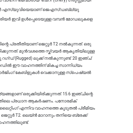
്ഡബ്ല്യു 
ന ഹാരിയർ ഇവി ഉൾപ്പെടെയുള്ള വമ്പൻ മോഡലുകളെ 
െ പ്രതീതിയാണ് ജെറ്റൂർ T2 നൽകുന്നത്. ഒരു 
ന്നത്. മുൻവശത്തെ സ്ക്വയർ ആകൃതിയിലുള്ള 
റഗ്ഡ് (Rugged) ലുക്ക് നൽകുന്നുണ്ട്. 20 ഇഞ്ച് 
ിൽ ഈ വാഹനത്തിന് മികച്ച സാന്നിധ്യം 
ും ചാർജിംഗ് കേബിളുകൾ വെക്കാനുള്ള സ്പെഷ്യൽ 
ാണ് ഒരുക്കിയിരിക്കുന്നത്. 15.6 ഇഞ്ചിന്റെ 
 ലൈറ്റിംഗ് എന്നിവ വാഹനത്തെ കൂടുതൽ പ്രീമിയം 
 ജെറ്റൂർ T2. ലെയ്ൻ മാറാനും തനിയെ ബ്രേക്ക് 
ഹനത്തിലുണ്ട്.