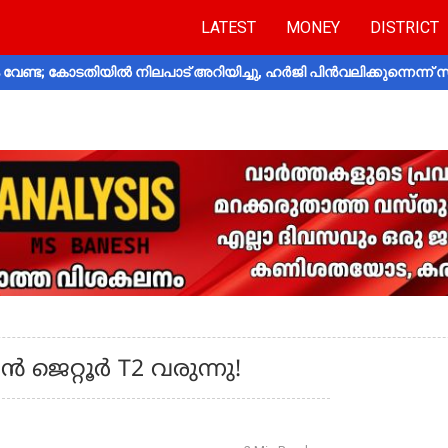
LATEST
MONEY
DISTRICT
വേണ്ട; കോടതിയിൽ നിലപാട് അറിയിച്ചു, ഹർജി പിൻവലിക്കുന്നെന്ന്
 ജെറ്റൂർ T2 വരുന്നു!