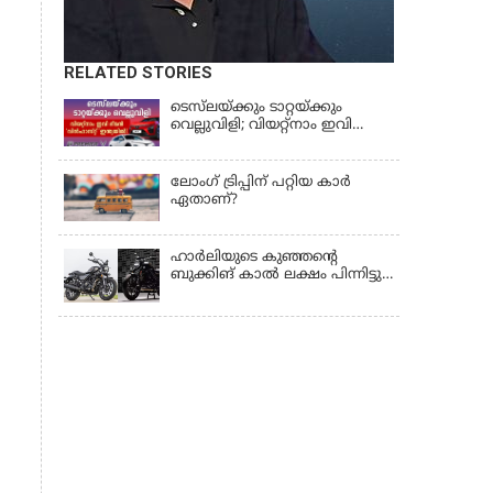
RELATED STORIES
ടെസ്‌ലയ്ക്കും ടാറ്റയ്ക്കും
വെല്ലുവിളി; വിയറ്റ്നാം ഇവി
ഭീമൻ 'വിൻഫാസ്റ്റ്' ഇന്ത്യയിൽ!
ലോംഗ് ട്രിപ്പിന് പറ്റിയ കാർ
ഏതാണ്?
ഹാർലിയുടെ കുഞ്ഞന്റെ
ബുക്കിങ് കാൽ ലക്ഷം പിന്നിട്ടു;
എക്സ്440 എസ് വേരിയന്റിന്
ഏറ്റവും ഡിമാൻഡ്