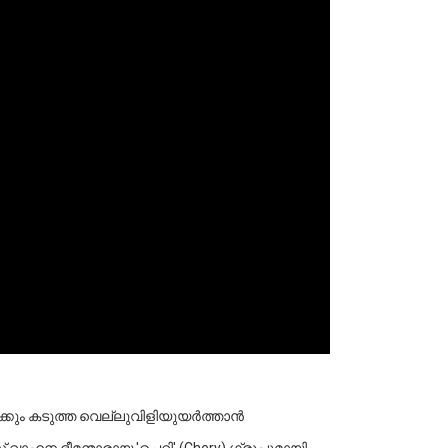
ാഹന ഭീമന്മാരായ 'ചെറി' (Chery) ഗ്രൂപ്പുമായി 