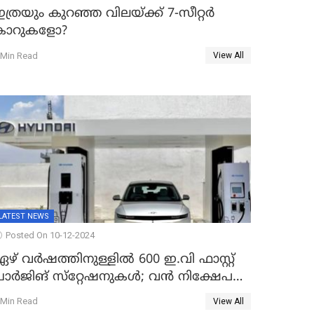
ത്രയും കുറഞ്ഞ വിലയ്ക്ക് 7-സീറ്റർ
കാറുകളോ?
 Min Read
View All
LATEST NEWS
Posted On 10-12-2024
ഴ് വർഷത്തിനുള്ളിൽ 600 ഇ.വി ഫാസ്റ്റ്
ചാര്‍ജിങ് സ്‌റ്റേഷനുകൾ; വൻ നിക്ഷേപ
ദ്ധതിയുമായി ഹ്യൂണ്ടായ്
 Min Read
View All