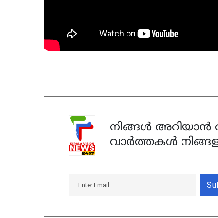
നിങ്ങൾ അറിയാൻ ആ
വാർത്തകൾ നിങ്ങള
Su