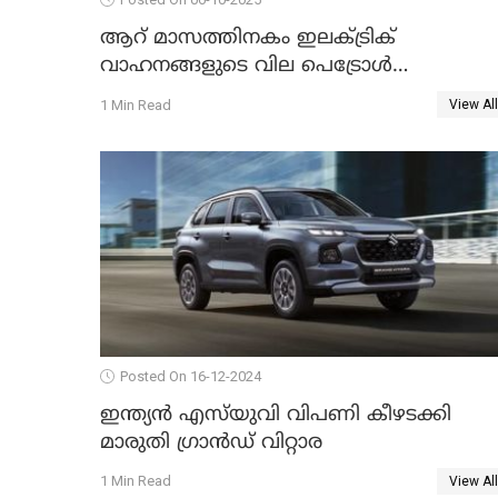
ആറ് മാസത്തിനകം ഇലക്‌ട്രിക്
വാഹനങ്ങളുടെ വില പെട്രോൾ
വാഹനങ്ങൾക്ക് തുല്യമാകും: കേന്ദ്രമന്ത്രി
1 Min Read
View All
ഗഡ്കരി
Posted On 16-12-2024
ഇന്ത്യൻ എസ്‌യുവി വിപണി കീഴടക്കി
മാരുതി ഗ്രാൻഡ് വിറ്റാര
1 Min Read
View All