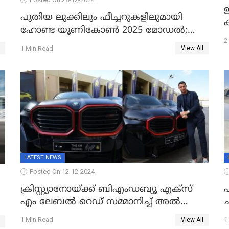
ഇ
പുതിയ ലുക്കിലും ഫീച്ചറുകളിലുമായി
ഹോണ്ട യൂണികോൺ 2025 മോഡൽ;
2
ലക്ഷം കടന്ന് വിലയും
1 Min Read
View All
LATEST NEWS
Posted On 12-12-2024
ക്രിസ്റ്റ്യാനോയ്ക്ക് ബിഎംഡബ്യൂ എക്‌സ്
ഏ
എം ലേബല്‍ റെഡ് സമ്മാനിച്ച് അല്‍
നസര്‍
പ
1 Min Read
1
View All