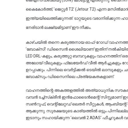
കൈകോർത്ത്, 'ജെറ്റൂർ T2' (Jetour T2) എന്ന മസിൽമാൻ എസ്‌യുവിയെയാണ് ജെഎസ
ഇന്ത്യയിലെത്തിക്കുന്നത്. ടാറ്റയുടെ വരാനിരിക്കുന്
നേരിടാൻ ലക്ഷ്യമിട്ടാണ് ഈ നീക്കം.
കാഴ്ചയിൽ തന്നെ കരുത്തനായ ഓഫ്-റോഡ് വാഹനത്തിന്റ
'ബോക്സി' ഡിസൈൻ ശൈലിയാണ് ഇതിന് നൽകിയിരിക്കു
LED DRL-കളും, കരുത്തുറ്റ ബമ്പറുകളും വാഹനത്തിന് ഒരു 
അലോയ് വീലുകളും ഫ്ലേയേർഡ് വീൽ ആർച്ചുകളും റോഡ
ഉറപ്പാക്കും. പിന്നിലെ വെർട്ടിക്കൽ ടെയിൽ ലാമ്പുകള
ബോക്സും ഡിസൈനിലെ പ്രത്യേകതകളാണ്.
വാഹനത്തിന്റെ അകത്തളത്തിൽ അത്യാധുനിക സൗകര്യങ്ങള
വമ്പൻ ടച്ച്‌സ്‌ക്രീൻ ഇൻഫോടൈൻമെന്റ് സിസ്റ്റമാണ് ഇതിലെ പ്രധാന ആകർഷണം. പനോരമിക് 
സൺറൂഫ്, വെന്റിലേറ്റഡ് ലെതർ സീറ്റുകൾ, ആംബിയന്റ്
ആക്കുന്നു. സുരക്ഷയുടെ കാര്യത്തിൽ ഒട്ടും പിന്നിലല്ല
ഇടാനും സഹായിക്കുന്ന 'ലെവൽ 2 ADAS' ഫീച്ചറുകൾ വാ