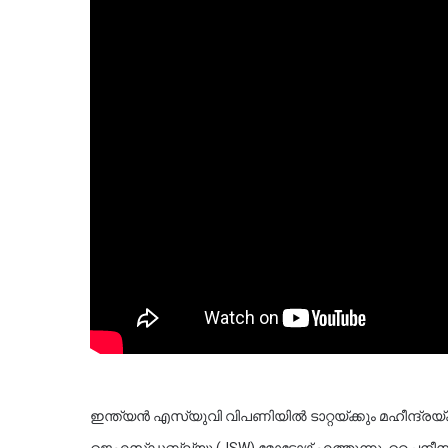
ഇന്ത്യൻ എസ്‌യുവി വിപണിയിൽ ടാറ്റയ്ക്കും മഹീന്ദ്രയ്ക്കും കടുത്ത വെല്ലുവിളിയുയർത്താൻ 
ജെഎസ്ഡബ്ല്യു (JSW) മോട്ടോഴ്സ് എത്തുന്നു. ചൈനീസ് വ